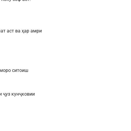
ат аст ва ҳар амри
уморо ситоиш
и ҷуз кунҷковии