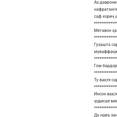
Аз даврони
нафратанге
саф хориҷ 
************
Метавон ҳа
************
Гузашта са
муваффақия
************
Гом бардор
************
Ту вақте са
************
Инсон вақте
ҳодисае ме
************
Ду навъ за