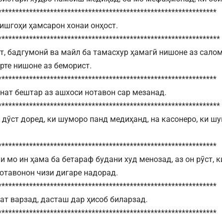
***************************************************************
ишгоҳи ҳамсарон хонаи онҳост.
****************************************************************
ат, бадгумонӣ ва майл ба тамасхур ҳамагӣ нишоне аз салом
рте нишоне аз беморист.
***************************************************************
ёнат бештар аз ашхоси нотавон сар мезанад.
****************************************************************
дӯст доред, ки шуморо панд медиҳанд, на касонеро, ки ш
***************************************************************
 мо ин ҳама ба бетараф будани худ менозад, аз он рӯст, к
отавонон чизи дигаре надорад.
***************************************************************
нат варзад, дасташ дар ҳисоб биларзад.
***************************************************************