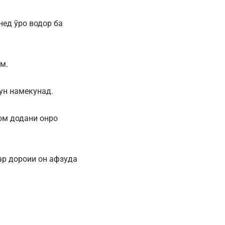
ед ӯро водор ба
м.
ун намекунад.
ҷом додани онро
ар дороии он афзуда