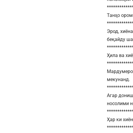
************
Танҳо ором
************
Эрод, хиён
беқайду ша
************
Ҳила ва хи
************
Мардумеро 
мекунанд.
************
Агар дониши
носолими н
************
Ҳар ки хиё
************