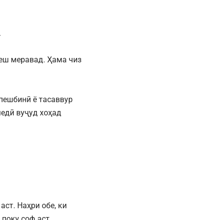
.
пеш меравад. Ҳама чиз
пешбинӣ ё тасаввур
медӣ вуҷуд хоҳад
ст. Наҳри обе, ки
поку соф аст.