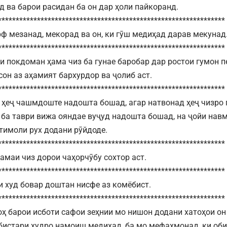
 ва барои расидан ба он дар ҳоли пайкоранд.
****************************************************************
арф мезанад, мекорад ва он, ки гӯш медиҳад дарав мекунад
****************************************************************
и покдоман ҳама чиз ба гунае баробар дар ростои гумон 
сон аз аҳамият бархурдор ва ҷолиб аст.
****************************************************************
 ҳеҷ чашмдоште надошта бошад, агар натвонад ҳеҷ чизро 
р ба таври вижа ояндае вуҷуд надошта бошад, на ҷойи нав
ҳтимоли рух додани рӯйдоде.
****************************************************************
ҳамаи чиз дорои чаҳорчӯбу сохтор аст.
****************************************************************
и худ бовар доштан нисфе аз комёбист.
****************************************************************
ҳ барои исботи сафои зеҳнии мо нишон додани хатоҳои он а
бистари худро намоиш медиҳад, ба мо мефаҳмонад, ки оби 