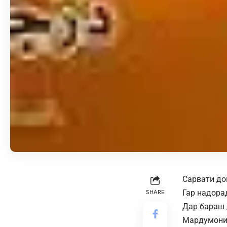
Сарвати до
Гар надора
SHARE
Дар бараш 
Мардумони 