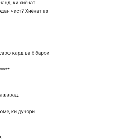
анд, ки хиёнат
рдан чист? Хиёнат аз
сарф кард ва ё барои
*****
нашавад.
оме, ки дучори
.