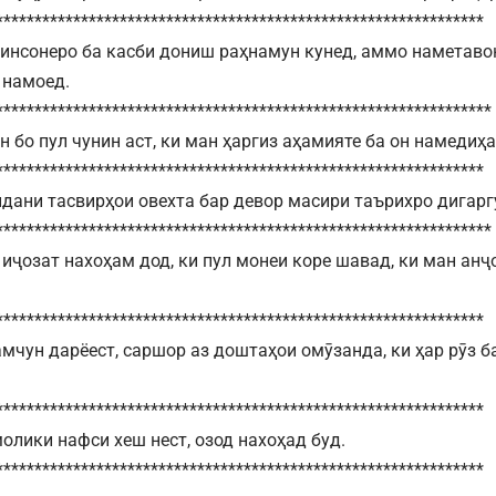
***************************************************************
инсонеро ба касби дониш раҳнамун кунед, аммо наметавон
 намоед.
****************************************************************
н бо пул чунин аст, ки ман ҳаргиз аҳамияте ба он намедиҳа
***************************************************************
дани тасвирҳои овехта бар девор масири таърихро дигарг
****************************************************************
 иҷозат нахоҳам дод, ки пул монеи коре шавад, ки ман ан
***************************************************************
амчун дарёест, саршор аз доштаҳои омӯзанда, ки ҳар рӯз б
***************************************************************
молики нафси хеш нест, озод нахоҳад буд.
***************************************************************