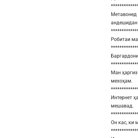
************
Метавонед 
андешидан
************
Робитаи ма
************
Баргардони
************
Ман ҳаргиз
мехоҳам.
************
Интернет ҳ
мешавад.
************
Он кас, ки 
************