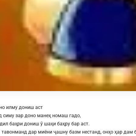
но илму дониш аст
д симу зар доно манеҳ номаш гадо,
дил баҳри дониш ӯ шаҳи баҳру бар аст.
тавонманд дар миёни ҷашну базм нестанд, онҳо ҳар дам 