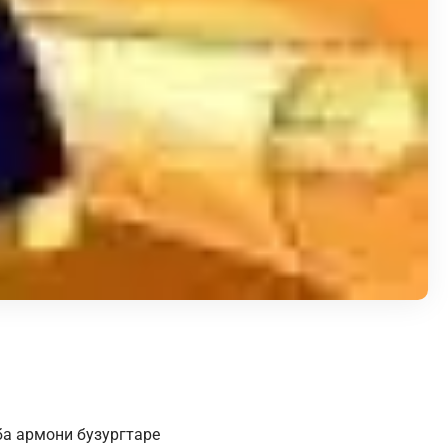
ба армони бузургтаре