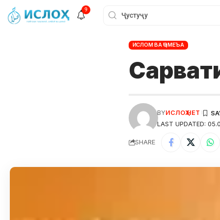
9
ИСЛОМ ВА ҶОМЕЪА
Сарват
BY
ИСЛОҲ НЕТ
LAST UPDATED: 05.
SHARE