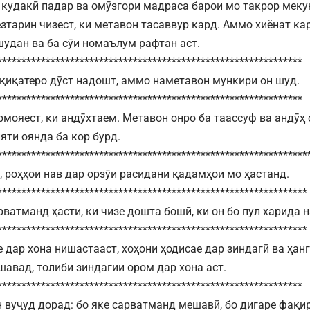
 кудакӣ падар ва омӯзгори мадраса барои мо такрор мекун
зтарин чизест, ки метавон тасаввур кард. Аммо хиёнат ка
шудан ва ба сӯи номаълум рафтан аст.
***************************************************************
қиқатеро дӯст надошт, аммо наметавон мункири он шуд.
***************************************************************
рмояест, ки андӯхтаем. Метавон онро ба таассуф ва андӯҳ 
ти оянда ба кор бурд.
****************************************************************
, роҳҳои нав дар орзӯи расидани қадамҳои мо ҳастанд.
****************************************************************
рватманд ҳасти, ки чизе дошта бошӣ, ки он бо пул харида 
****************************************************************
 дар хона нишастааст, хоҳони ҳодисае дар зиндагӣ ва ҳанг
шавад, толиби зиндагии ором дар хона аст.
***************************************************************
н вуҷуд дорад: бо яке сарватманд мешавӣ, бо дигаре фақир