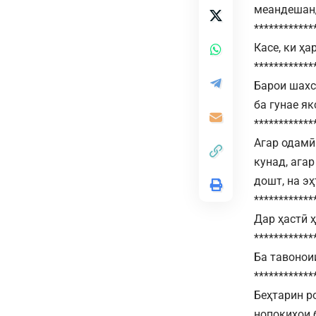
меандешанд
************
Касе, ки ҳ
************
Барои шахс
ба гунае як
************
Агар одамӣ
кунад, ага
дошт, на э
************
Дар ҳастӣ 
************
Ба тавонои
************
Беҳтарин ро
нопокиҳои 