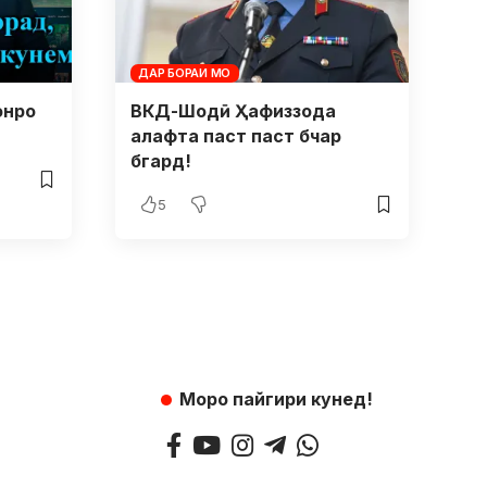
ДАР БОРАИ МО
онро
ВКД-Шодӣ Ҳафиззода
алафта паст паст бчар
бгард!
5
Моро пайгири кунед!