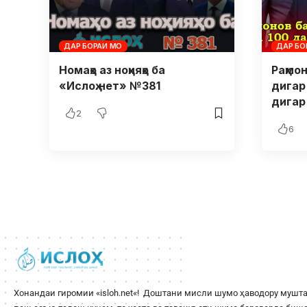
ДАР БОРАИ МО
ДАР БО
Номаҳо аз ноҳияҳо ба
Раҳмо
«Ислоҳ.нет» №381
дигар
дигар
2
6
Хонандаи гиромии «
isloh.net
«! Доштани мисли шумо ҳаводору мушта