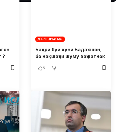
ДАР БОРАИ МО
вгон
Баҳори бӯи хуни Бадахшон,
 ?
бо нақшаҳои шуму ваҳшатнок
5