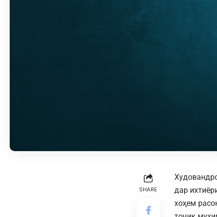
Худовандро
дар ихтиёр
SHARE
хоҳем расо
тоҷик муҳи