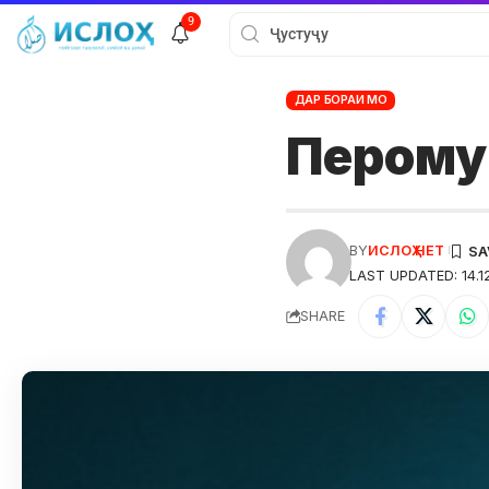
9
ДАР БОРАИ МО
Перому
BY
ИСЛОҲ НЕТ
LAST UPDATED: 14.1
SHARE