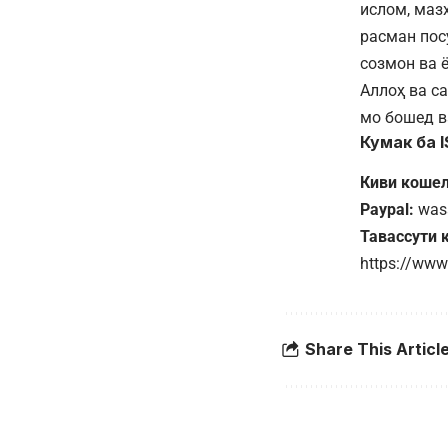
ислом, маз
расман пос
созмон ва 
Аллоҳ ва с
мо бошед в
Кумак ба 
Киви кошел
Paypal:
was
Тавассути 
https://www
Share This Articl