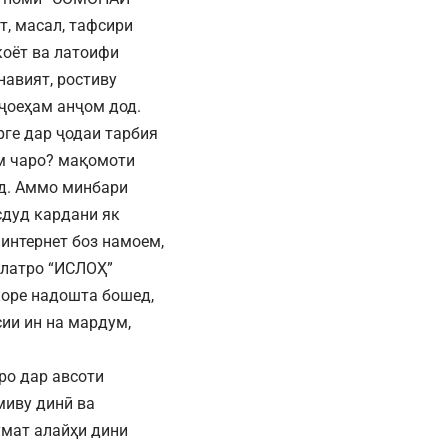
, масал, тафсири
коёт ва латоифи
навият, ростиву
 ҷоеҳам анҷом дод.
рге дар ҷодаи тарбия
м чаро? мақомоти
д. Аммо минбари
сдуд кардани як
интернет боз намоем,
алатро “ИСЛОҲ”
коре надошта бошед,
сии ин на мардум,
ро дар авсоти
миву динӣ ва
умат алайҳи дини