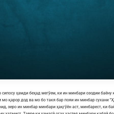
 сипосу ҳамди беҳад мегӯем, ки ин минбари озодии баёну
и мо қарор дод ва мо бо такя бар пояи ин минбар сухани “
нид, зеро ин минбар минбари ҳақгӯён аст, минбарест, ки б
му ҳатмист. Тавре ки ҳамагӣ огаҳ ҳастед минбари қаблӣ 