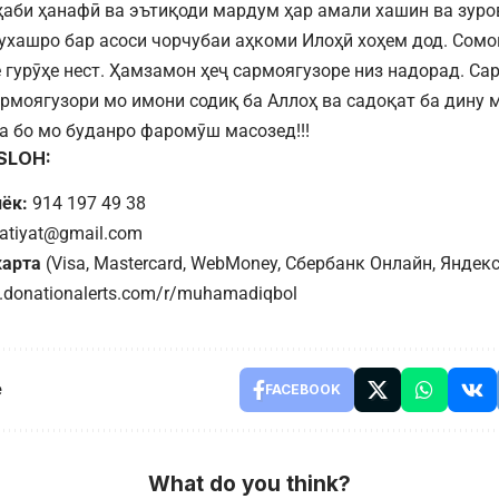
ҳаби ҳанафӣ ва эътиқоди мардум ҳар амали хашин ва зур
ухашро бар асоси чорчубаи аҳкоми Илоҳӣ хоҳем дод. Сомон
ё гурӯҳе нест. Ҳамзамон ҳеҷ сармоягузоре низ надорад. Са
армоягузори мо имони содиқ ба Аллоҳ ва садоқат ба дину м
а бо мо буданро фаромӯш масозед!!!
ISLOH:
ёк:
914 197 49 38
atiyat@gmail.com
карта
(Visa, Mastercard, WebMoney, Сбербанк Онлайн, Яндекс
.donationalerts.com/r/muhamadiqbol
e
FACEBOOK
What do you think?