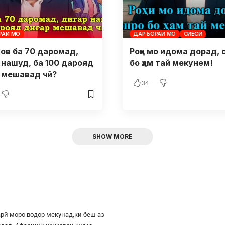
РАИ МО
ДАР БОРАИ МО
СИЁСӢ
нов ба 70 даромад,
Роҳи мо идома дорад, 
 нашуд, ба 100 дарояд
бо ҳам тай мекунем!
 мешавад чӣ?
34
SHOW MORE
рӣ моро водор мекунад,ки беш аз