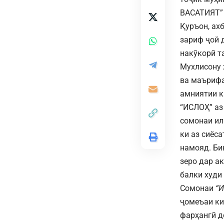
ВАСАТИЯТ” 
Қуръон, ах
зариф ҷой 
накӯкорӣ т
Мухлисону 
ва маърифа
амниятии к
“ИСЛОҲ” аз
сомонаи ил
ки аз сиёс
намояд. Би
зеро дар а
балки худи
Сомонаи
“
ҷомеъаи ки
фарҳангӣ д