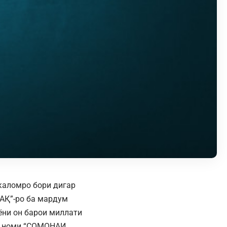
 каломро бори дигар
ҲАҚ”-ро ба мардум
аёни он барои миллати
бо номи “СОМОНАИ