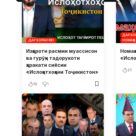
ДАР БО
ДАР БОРАИ МО
НОМАҲО 
Изҳороти расмии муассисон
Номаҳо
ва гурӯҳи тадорукоти
«Исло
ҳаракати сиёсии
37
«Ислоҳотхоҳони Тоҷикистон»
19
1