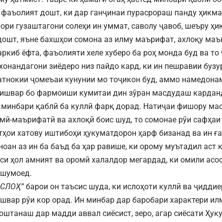
фаъолият дошт, ки дар ганҷинаи пурасрораш панду ҳикмат
бори гузаштагони солеҳи ин уммат, саволу ҷавоб, шеъру ҳи
дошт, яъне бахшҳои сомона аз илму маърифат, ахлоқу маъ
аркиб ёфта, фаъолияти хеле хуберо ба роҳ монда буд ва то
хонандагони зиёдеро низ пайдо кард, ки ин пешравии бузу
тнокии ҷомеъаи кунунии мо тоҷикон буд, аммо намедона
ишвар бо фармоиши кумитаи дин зӯран масдудаш кардан
 минбари қаблӣ ба куллӣ фарқ дорад. Натиҷаи фишору ма
мӣ-маърифатӣ ва ахлоқӣ боис шуд, то сомонае рӯи сафҳаи 
атҳои хатову иштибоҳи ҳукуматдорон ҳарф бизанад ва ин ғ
ноан аз ин ба баъд ба ҳар равише, ки орому муътадил аст 
кси ҳол амният ва оромӣ халалдор мегардад, ки омили асо
 шумоед.
ИСЛОҲ”
барои он таъсис шуда, ки ислоҳоти куллӣ ва ҷиддие
швар рӯи кор орад. Ин минбар дар баробари характери ил
оштанаш дар мадди аввал сиёсист, зеро, агар сиёсати Ҳук