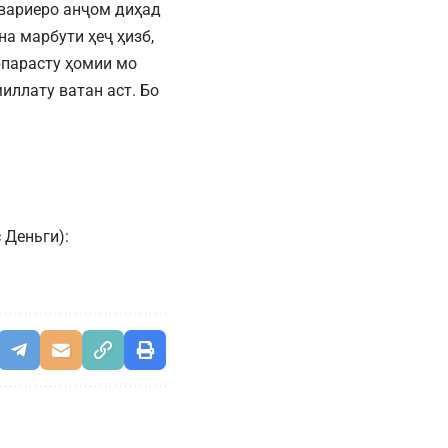
овариеро анҷом диҳад
а марбути ҳеҷ ҳизб,
рпарасту ҳомии мо
иллату ватан аст. Бо
 Деньги):