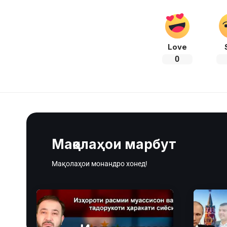
Love
0
Мақолаҳои марбут
Мақолаҳои монандро хонед!