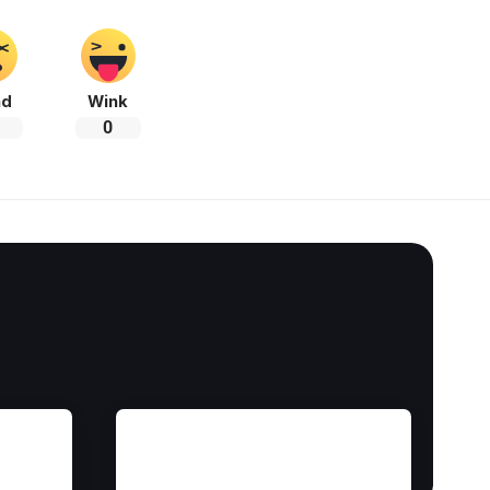
ad
Wink
0