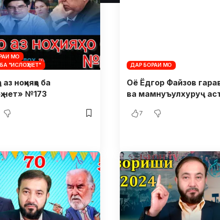
РАИ МО
БА "ИСЛОҲ.НЕТ"
ДАР БОРАИ МО
 аз ноҳияҳо ба
Оё Ёдгор Файзов гара
ҳ.нет» №173
ва мамнуъулхуруҷ аст
7