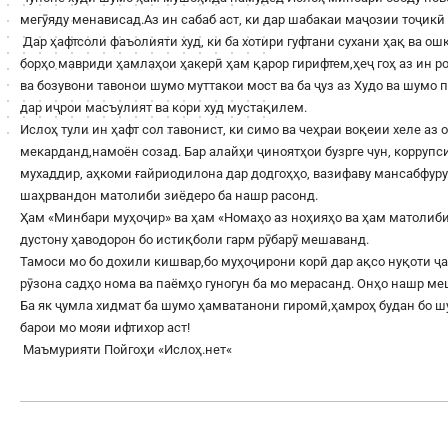
мегӯяду менависад.Аз ин сабаб аст, ки дар шабакаи маҷозии тоҷикӣ 
Дар ҳафтсоли фаъолияти худ, ки ба хотири гуфтани сухани ҳақ ва о
борҳо мавриди ҳамлаҳои ҳакерӣ ҳам қарор гирифтем,ҳеҷ гоҳ аз ин 
ва бозувони тавонои шумо муттакои мост ва ба ҷуз аз Худо ва шумо
дар иҷрои масъулият ва кори худ мустақилем.
Ислоҳ тули ин ҳафт сол тавонист, ки симо ва чеҳраи воқеии хеле аз 
мекарданд,намоён созад. Бар алайҳи ҷиноятҳои бузрге чун, корруп
мухаддир, аҳкоми ғайриодилона дар додгоҳҳо, вазифаву мансабфур
шаҳрвандон матолиби зиёдеро ба нашр расонд.
Ҳам «Минбари муҳоҷир» ва ҳам «Номаҳо аз ноҳияҳо ва ҳам матолиби
дустону ҳаводорон бо истиқболи гарм рӯбарӯ мешаванд.
Тамоси мо бо дохили кишвар,бо муҳоҷирони корӣ дар ақсо нуқоти ҷа
рӯзона садҳо нома ва паёмҳо гуногун ба мо мерасанд. Онҳо нашр м
Ба як ҷумла хидмат ба шумо ҳамватанони гиромӣ,ҳамроҳ будан бо 
барои мо мояи ифтихор аст!
Маъмурияти Пойгоҳи «
Ислоҳ.нет
«