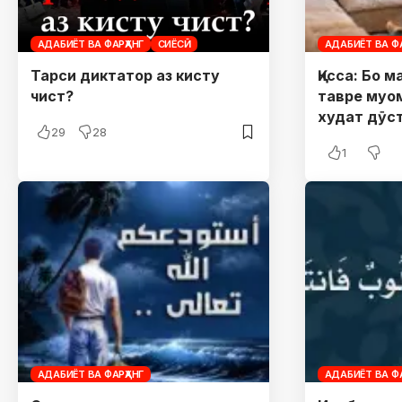
АДАБИЁТ ВА ФАРҲАНГ
СИЁСӢ
АДАБИЁТ ВА ФА
Тарси диктатор аз кисту
Қисса: Бо 
чист?
тавре муом
худат дӯс
29
28
1
АДАБИЁТ ВА ФАРҲАНГ
АДАБИЁТ ВА ФА