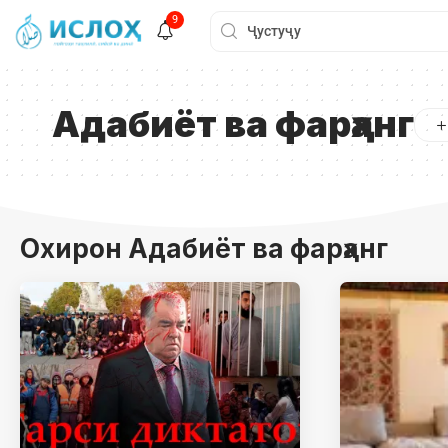
9
Адабиёт ва фарҳанг
Охирон Адабиёт ва фарҳанг