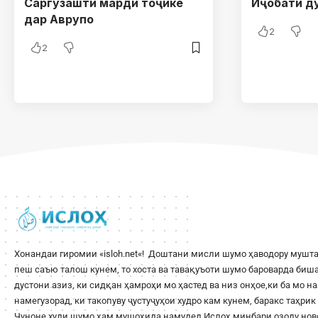
Саргузашти марди тоҷике
Иҷобати д
дар Аврупо
2
2
Хонандаи гиромии «
isloh.net
«! Доштани мисли шумо ҳаводору мушта
пеш саъю талош кунем, то хоста ва тавақуъоти шумо бароварда би
дустони азиз, ки сидқан ҳамроҳи мо ҳастед ва низ онҳое,ки ба мо н
намегузорад, ки такопуву ҷустуҷуҳои худро кам кунем, баракс таҳри
Чуноне худи шумо ҳам мушоҳида намудед Ислоҳ минбари озоду ново