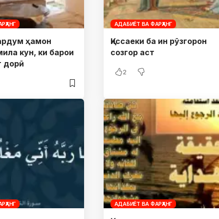
РҲАНГ
АДАБИЁТ ВА ФАРҲАНГ
мардум ҳамон
Қиссаеки ба ин рӯзгорон
ила кун, ки барои
созгор аст
т дорӣ
2
РҲАНГ
АДАБИЁТ ВА ФАРҲАНГ