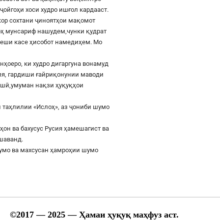
ҷойгоҳи хоси худро ишғол кардааст.
шкор сохтани ҷиноятҳои мақомот
роҳ мунсариф нашудем,чунки қудрат
 пеши касе ҳисобот намедиҳем. Мо
онҳоеро, ки худро дигаргуна вонамуд
сия, гардиши ғайриқонунии маводи
ушӣ,умуман нақзи ҳуқуқҳои
 таҳлилии «Ислоҳ», аз ҷониби шумо
ҳон ва бахусус Русия ҳамешагист ва
ешаванд.
шумо ва махсусан ҳамроҳии шумо
©
2017
— 2025 — Ҳамаи ҳуқуқ маҳфуз аст.