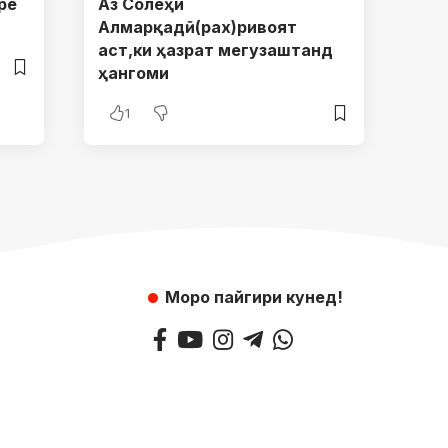
ре
Аз Солеҳи
Алмарқадӣ(рах)ривоят
аст,ки ҳазрат мегузаштанд
ҳангоми
1
Моро пайгири кунед!