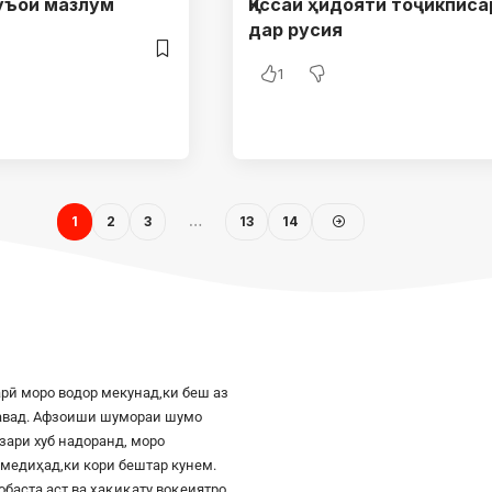
уъои мазлум
Қиссаи ҳидояти тоҷикписа
дар русия
1
1
2
3
…
13
14
рӣ моро водор мекунад,ки беш аз
шавад. Афзоиши шумораи шумо
азари хуб надоранд, моро
к медиҳад,ки кори бештар кунем.
баста аст ва ҳақиқату воқеиятро