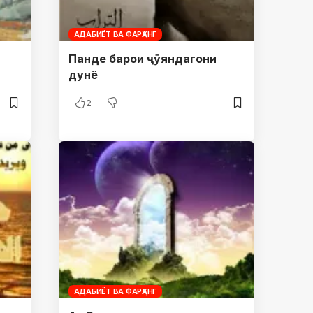
АДАБИЁТ ВА ФАРҲАНГ
Панде барои ҷӯяндагони
дунё
2
АДАБИЁТ ВА ФАРҲАНГ