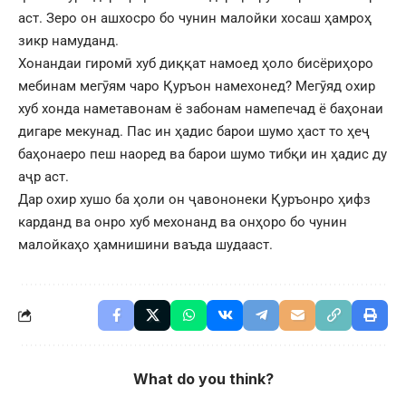
аст. Зеро он ашхосро бо чунин малойки хосаш ҳамроҳ
зикр намуданд.
Хонандаи гиромӣ хуб диққат намоед ҳоло бисёриҳоро
мебинам мегӯям чаро Қуръон намехонед? Мегӯяд охир
хуб хонда наметавонам ё забонам намепечад ё баҳонаи
дигаре мекунад. Пас ин ҳадис барои шумо ҳаст то ҳеҷ
баҳонаеро пеш наоред ва барои шумо тибқи ин ҳадис ду
аҷр аст.
Дар охир хушо ба ҳоли он ҷавононеки Қуръонро ҳифз
карданд ва онро хуб мехонанд ва онҳоро бо чунин
малойкаҳо ҳамнишини ваъда шудааст.
What do you think?