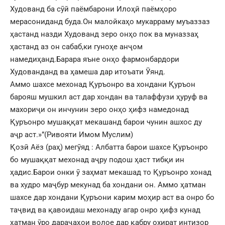
Худованд ба сӯй паёмбарони Илоҳӣ паёмҳоро
мерасониданд буда.Он малойкаҳо мукарраму муъаззаз
ҳастанд назди Худованд зеро онҳо пок ва муназзаҳ
ҳастанд аз он сабаб,ки гуноҳе анҷом
намедиҳанд.Барара яъне онҳо фармонбардори
Худованданд ва ҳамеша дар итоъати Ӯянд.
Аммо шахсе мехонад Қуръонро ва хондани Қуръон
барояш мушкил аст дар хондан ва талаффузи ҳуруф ва
махориҷи он инчунин зеро онҳо ҳифз намедонад
Қуръонро мушаққат мекашанд барои чунин ашхос ду
аҷр аст.»”(Ривояти Имом Муслим)
Қозӣ Аёз (раҳ) мегӯяд : Албатта барои шахсе Қуръонро
бо мушаққат мехонад аҷру подош ҳаст тибқи ин
ҳадис.Барои онки ӯ заҳмат мекашад то Қуръонро хонад
ва худро маҷбур мекунад ба хондани он. Аммо ҳатман
шахсе дар хондани Қуръони карим моҳир аст ва онро бо
таҷвид ва қавоидаш мехонаду агар онро ҳифз кунад
ҳатман ӯро дараҷаҳои волое дар қабру охират интизор