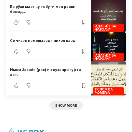
Ба рўзи марг чу тобути ман равон
бошад…
1
АДАБИЁТ ВА
ФАРҲАНГ
Се чизро намешавад пинхон кард
АДАБИЁТ ВА
ФАРҲАНГ
Имом Захаби (рах) ин суханро гуфта
аст.
ИСЛОМ ВА
ҶОМЕЪА
SHOW MORE