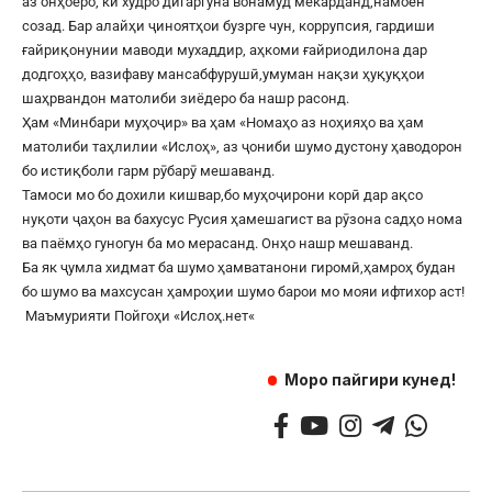
аз онҳоеро, ки худро дигаргуна вонамуд мекарданд,намоён
созад. Бар алайҳи ҷиноятҳои бузрге чун, коррупсия, гардиши
ғайриқонунии маводи мухаддир, аҳкоми ғайриодилона дар
додгоҳҳо, вазифаву мансабфурушӣ,умуман нақзи ҳуқуқҳои
шаҳрвандон матолиби зиёдеро ба нашр расонд.
Ҳам «Минбари муҳоҷир» ва ҳам «Номаҳо аз ноҳияҳо ва ҳам
матолиби таҳлилии «Ислоҳ», аз ҷониби шумо дустону ҳаводорон
бо истиқболи гарм рӯбарӯ мешаванд.
Тамоси мо бо дохили кишвар,бо муҳоҷирони корӣ дар ақсо
нуқоти ҷаҳон ва бахусус Русия ҳамешагист ва рӯзона садҳо нома
ва паёмҳо гуногун ба мо мерасанд. Онҳо нашр мешаванд.
Ба як ҷумла хидмат ба шумо ҳамватанони гиромӣ,ҳамроҳ будан
бо шумо ва махсусан ҳамроҳии шумо барои мо мояи ифтихор аст!
Маъмурияти Пойгоҳи «
Ислоҳ.нет
«
Моро пайгири кунед!