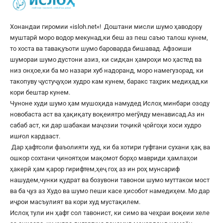
Хонандаи гиромии «
isloh.net
«! Доштани мисли шумо ҳаводору
муштарӣ моро водор мекунад,ки беш аз пеш саъю талош кунем,
то хоста ва тавақуъоти шумо бароварда бишавад. Афзоиши
шумораи шумо дустони азиз, ки сидқан ҳамроҳи мо ҳастед ва
низ онҳое,ки ба мо назари хуб надоранд, моро намегузорад, ки
такопуву ҷустуҷуҳои худро кам кунем, баракс таҳрик медиҳад,ки
кори бештар кунем.
Чуноне худи шумо ҳам мушоҳида намудед Ислоҳ минбари озоду
новобаста аст ва ҳақиқату воқеиятро мегӯяду менависад.Аз ин
сабаб аст, ки дар шабакаи маҷозии тоҷикӣ ҷойгоҳи хоси худро
ишғол кардааст.
Дар ҳафтсоли фаъолияти худ, ки ба хотири гуфтани сухани ҳақ ва
ошкор сохтани ҷиноятҳои мақомот борҳо мавриди ҳамлаҳои
ҳакерӣ ҳам қарор гирифтем,ҳеҷ гоҳ аз ин роҳ мунсариф
нашудем,чунки қудрат ва бозувони тавонои шумо муттакои мост
ва ба ҷуз аз Худо ва шумо пеши касе ҳисобот намедиҳем. Мо дар
иҷрои масъулият ва кори худ мустақилем.
Ислоҳ тули ин ҳафт сол тавонист, ки симо ва чеҳраи воқеии хеле