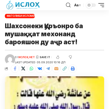
Aa
МАТОЛИБИ ИСЛОМӢ
Шахсонеки Қуръонро ба
мушаққат мехонанд
барояшон ду аҷр аст!
BY
ИСЛОҲ НЕТ
LAST UPDATED: 05.09.2020 10:16 ДП