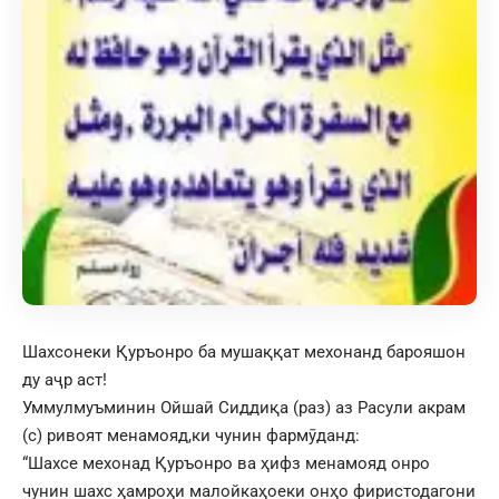
Шахсонеки Қуръонро ба мушаққат мехонанд барояшон
ду аҷр аст!
Уммулмуъминин Ойшаӣ Сиддиқа (раз) аз Расули акрам
(с) ривоят менамояд,ки чунин фармӯданд:
“Шахсе мехонад Қуръонро ва ҳифз менамояд онро
чунин шахс ҳамроҳи малойкаҳоеки онҳо фиристодагони