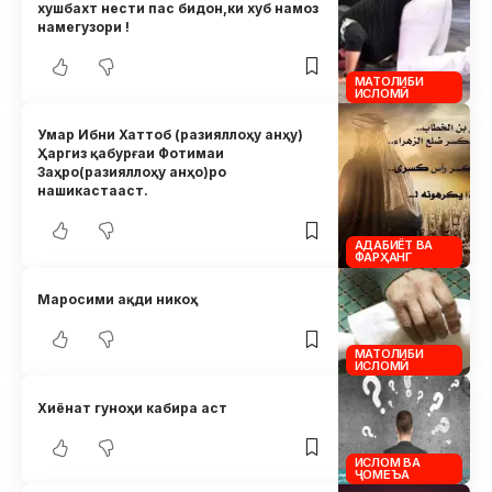
хушбахт нести пас бидон,ки хуб намоз
намегузори !
МАТОЛИБИ
ИСЛОМӢ
Умар Ибни Хаттоб (разияллоҳу анҳу)
Ҳаргиз қабурғаи Фотимаи
Заҳро(разияллоҳу анҳо)ро
нашикастааст.
АДАБИЁТ ВА
ФАРҲАНГ
Маросими ақди никоҳ
МАТОЛИБИ
ИСЛОМӢ
Хиёнат гуноҳи кабира аст
ИСЛОМ ВА
ҶОМЕЪА