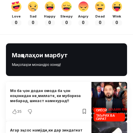
Love
Sad
Happy
Sleepy
Angry
Dead
Wink
0
0
0
0
0
0
0
Мақолаҳои марбут
Мақолаҳои монандро хонед!
Мо ба ҷон додан омода ба ҷон
коҳонидан не,миллате, ки мубориза
мебарад, шикаст намехурад!!
СИЁСӢ
35
ТАЪРИХ ВА
СИРАТ
Агар эҳсос намӯди,ки дар зиндагиат