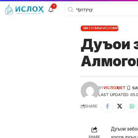
9
МАТОЛИБИ ИСЛОМӢ
Дуъои з
Алмого
BY
ИСЛОҲ НЕТ
LAST UPDATED: 05.0
SHARE
Дуъои зебо
хоссе дуъо
SHARE