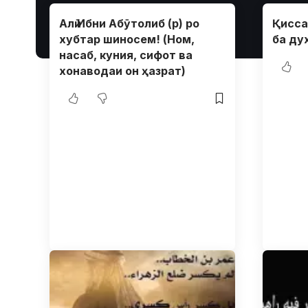
Алӣ Ибни Абӯтолиб (р) ро
Қисса
хубтар шиносем! (Ном,
ба ду
насаб, куния, сифот ва
хонаводаи он ҳазрат)