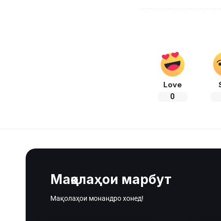
Love
0
Мақолаҳои марбут
Мақолаҳои монандро хонед!