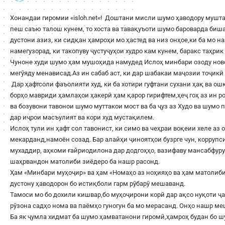
Хонандаи гиромии «
isloh.net
«! Доштани мисли шумо ҳаводору мушта
пеш саъю талош кунем, то хоста ва тавақуъоти шумо бароварда би
дустони азиз, ки сидқан ҳамроҳи мо ҳастед ва низ онҳое,ки ба мо н
намегузорад, ки такопуву ҷустуҷуҳои худро кам кунем, баракс таҳри
Чуноне худи шумо ҳам мушоҳида намудед Ислоҳ минбари озоду ново
мегӯяду менависад.Аз ин сабаб аст, ки дар шабакаи маҷозии тоҷикӣ 
Дар ҳафтсоли фаъолияти худ, ки ба хотири гуфтани сухани ҳақ ва о
борҳо мавриди ҳамлаҳои ҳакерӣ ҳам қарор гирифтем,ҳеҷ гоҳ аз ин 
ва бозувони тавонои шумо муттакои мост ва ба ҷуз аз Худо ва шумо
дар иҷрои масъулият ва кори худ мустақилем.
Ислоҳ тули ин ҳафт сол тавонист, ки симо ва чеҳраи воқеии хеле аз 
мекарданд,намоён созад. Бар алайҳи ҷиноятҳои бузрге чун, корруп
мухаддир, аҳкоми ғайриодилона дар додгоҳҳо, вазифаву мансабфур
шаҳрвандон матолиби зиёдеро ба нашр расонд.
Ҳам «Минбари муҳоҷир» ва ҳам «Номаҳо аз ноҳияҳо ва ҳам матолиби
дустону ҳаводорон бо истиқболи гарм рӯбарӯ мешаванд.
Тамоси мо бо дохили кишвар,бо муҳоҷирони корӣ дар ақсо нуқоти ҷа
рӯзона садҳо нома ва паёмҳо гуногун ба мо мерасанд. Онҳо нашр м
Ба як ҷумла хидмат ба шумо ҳамватанони гиромӣ,ҳамроҳ будан бо 