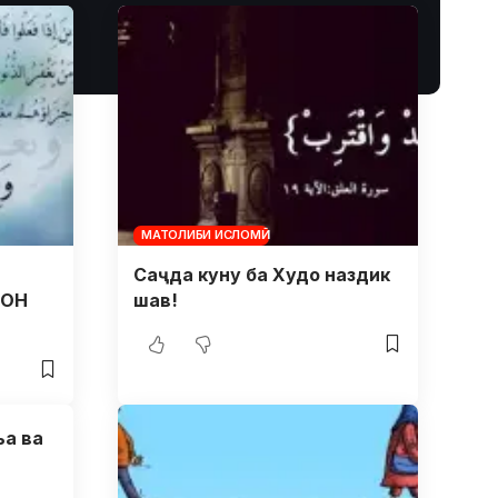
МАТОЛИБИ ИСЛОМӢ
Саҷда куну ба Худо наздик
ТОН
шав!
ъа ва