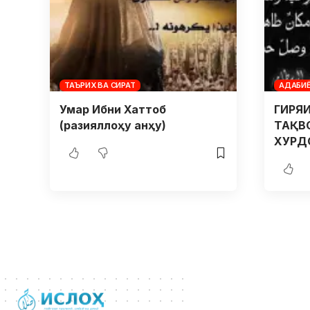
ТАЪРИХ ВА СИРАТ
АДАБИЁ
Умар Ибни Хаттоб
ГИРЯ
(разияллоҳу анҳу)
ТАҚВ
ХУРД