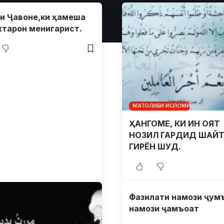
и Ҷавоне,ки ҳамеша
хтарон менигарист.
МАТОЛИБИ ИСЛОМӢ
ҲАНГОМЕ, КИ ИН ОЯТ
НОЗИЛ ГАРДИД ШАЙ
ГИРЁН ШУД.
Фазилати намози ҷум
намози ҷамъоат