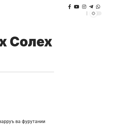
х Солех
азарруъ ва фурутании