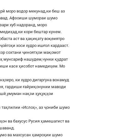
рӣ моро водор мекунад,ки беш аз
шавад. Афзоиши шумораи шумо
азари хуб надоранд, моро
к медиҳад,ки кори бештар кунем.
баста аст ва ҳақиқату воқеиятро
ҷойгоҳи хоси худро ишғол кардааст.
шкор сохтани ҷиноятҳои мақомот
роҳ мунсариф нашудем,чунки қудрат
 пеши касе ҳисобот намедиҳем. Мо
онҳоеро, ки худро дигаргуна вонамуд
сия, гардиши ғайриқонунии маводи
ушӣ,умуман нақзи ҳуқуқҳои
 таҳлилии «Ислоҳ», аз ҷониби шумо
ҳон ва бахусус Русия ҳамешагист ва
ешаванд.
шумо ва махсусан ҳамроҳии шумо