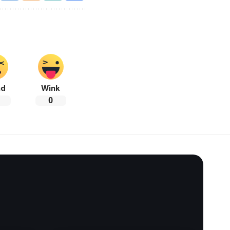
ad
Wink
0