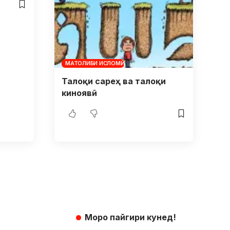
МАТОЛИБИ ИСЛОМӢ
Талоқи сареҳ ва талоқи
киноявӣ
Моро пайгири кунед!