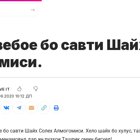
ебое бо савти Шай
миси.
9.2020 10:12 ДП
е бо савти Шайх Солех Алмогомиси. Хело шайх бо хулус, т
 менамоянд дар ин рузхои Ташрик омин бигуед!