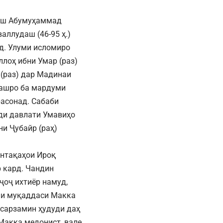
ааш Абумуҳаммад
аллудаш (46-95 ҳ.)
д. Улуми исломиро
ллоҳ ибни Умар (раз)
(раз) дар Мадинаи
машро ба мардуми
расонад. Сабаби
ди давлати Умавиҳо
ни Ҷубайр (раҳ)
интақаҳои Ироқ
р кард. Чандин
ҷоҷ ихтиёр намуд,
ни муқаддаси Макка
н сарзамин ҳудуди даҳ
 Макка медонист, вале