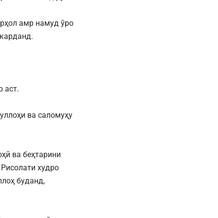
арҳол амр намуд ӯро
 карданд.
 аст.
уллоҳи ва саломуҳу
ҳӣ ва беҳтарини
 Рисолати худро
лоҳ буданд,