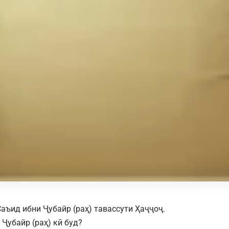
аъид ибни Ҷубайр (раҳ) тавассути Ҳаҷҷоҷ.
 Ҷубайр (раҳ) кӣ буд?