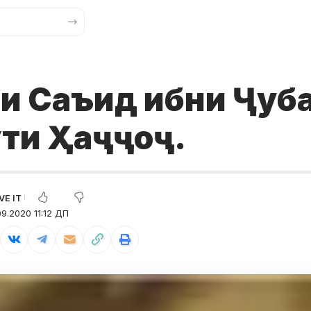
и Саъид ибни Ҷубай
ути Ҳаҷҷоҷ.
9.2020 11:12 ДП