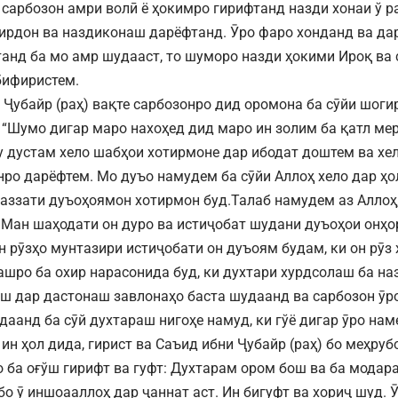
 сарбозон амри волӣ ё ҳокимро гирифтанд назди хонаи ў р
ирдон ва наздиконаш дарёфтанд. Ӯро фаро хонданд ва да
фтанд ба мо амр шудааст, то шуморо назди ҳокими Ироқ ва
бифиристем.
 Ҷубайр (раҳ) вақте сарбозонро дид оромона ба сӯйи шоги
: “Шумо дигар маро нахоҳед дид маро ин золим ба қатл ме
у дустам хело шабҳои хотирмоне дар ибодат доштем ва хе
ро дарёфтем. Мо дуъо намудем ба сӯйи Аллоҳ хело дар ҳо
лаззати дуъоҳоямон хотирмон буд.Талаб намудем аз Аллоҳ
 Ман шаҳодати он дуро ва истиҷобат шудани дуъоҳои онҳо
ин рӯзҳо мунтазири истиҷобати он дуъоям будам, ки он рӯз
ашро ба охир нарасонида буд, ки духтари хурдсолаш ба н
ш дар дастонаш завлонаҳо баста шудаанд ва сарбозон ӯро
даанд ба сӯй духтараш нигоҳе намуд, ки гўё дигар ӯро на
ин ҳол дида, гирист ва Саъид ибни Ҷубайр (раҳ) бо меҳруб
 ба оғўш гирифт ва гуфт: Духтарам ором бош ва ба модара
о ӯ иншоааллоҳ дар ҷаннат аст. Ин бигуфт ва хориҷ шуд. Ӯ