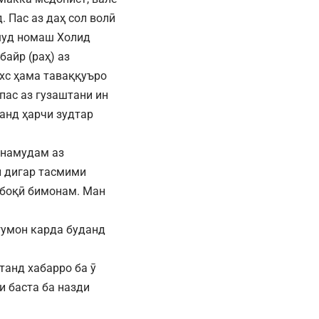
 Пас аз даҳ сол волӣ
шуд номаш Холид
байр (раҳ) аз
ахс ҳама таваққуъро
пас аз гузаштани ин
данд ҳарчи зудтар
р намудам аз
н дигар тасмими
 боқӣ бимонам. Ман
гумон карда буданд
танд хабарро ба ӯ
и баста ба назди