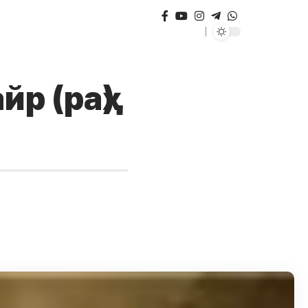
р (раҳ)