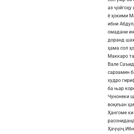
аз ҷойгоҳу
ё ҳокими М
ибни Абдул
омадани ин
доранд шах
ҳама сол ҳ
Маккаро та
Вале Саъид
сарзамин б
худро гири
ба њар коре
Чунонеки ш
воқеъан ҳа
Ҳангоме ки
расониданд
Ҳаҷҷоҷ Ибн