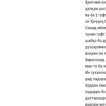
Ҳангоме ки
ҳалқаи шог
ва ба ў гу
он Ҳаҷҷоҷ 
Саъид ибни
чунин гуфт
шабҳо бо д
дуъоҳоямон
воқеан он 
бирасонад.
ман то ба 
Ин суханон
дид падара
бурдан омо
падарро бо 
духтарашро
дидори мо б