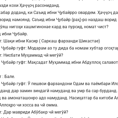
назди кохи Ҳаҷҷоҷ расониданд.
хабар доданд, ки Саъид ибни Ҷубайрро овардем. Ҳаҷҷоҷ д
ворид намоянд. Саъид ибни Ҷубайр (раҳ)-ро наздаш ворид
сӯяш нигоҳи хашмгинонае кард ва пурсид, номат чист?
д ибни Ҷубайр.
т: Шақи ибни Касир ( Саркаш фарзанди Шикастае)
 Ҷубайр гуфт: Модарам аз ту дида ба номам хубтар огоҳтар
т: Нисбати Муҳаммад чӣ мегўӣ?
 Ҷубайр гуфт: Мақсадат Муҳаммад ибни Абдуллоҳ салавот
 : Бале.
 Ҷубайр гуфт: Ӯ пешвои фарзандони Одам ва паёмбари Ило
буданд дар замин зиндагӣ намуданд ва умр ба сар бурданд.
 ва амонаташонро адо намуданд. Насиҳатгар ба китоби Ал
Аллоҳро чи хосса ва чӣ омма.
т: Дар мавриди Абўбакр чӣ мегўӣ?