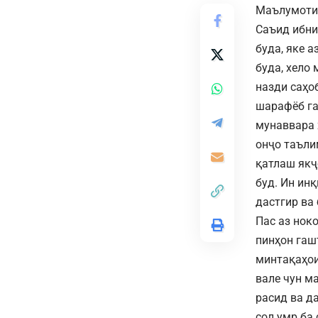
Маълумоти 
Саъид ибни
буда, яке а
буда, хело
назди саҳо
шарафёб га
мунаввара 
онҷо таъли
қатлаш якҷ
буд. Ин ин
дастгир ва
Пас аз нок
пинҳон гаш
минтақаҳои
вале чун м
расид ва д
сол умр ба