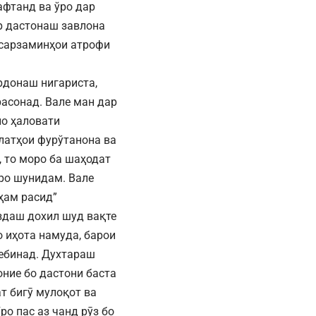
афтанд ва ўро дар
р дастонаш завлона
 сарзаминҳои атрофи
рдонаш нигариста,
расонад. Вале ман дар
ло ҳаловати
латҳои фурўтанона ва
, то моро ба шаҳодат
ро шунидам. Вале
 ҳам расид”
аздаш дохил шуд вақте
 иҳота намуда, барои
мебинад. Духтараш
оние бо дастони баста
т бигӯ мулоқот ва
ро пас аз чанд рӯз бо