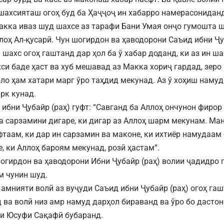
 шахсияташ огоҳ буд ба Ҳаҷҷоҷ ин хабарро намерасониданд.
акка иваз шуд шахсе аз тарафи Бани Умая онҷо гумошта 
лоҳ Ал-қусарӣ. Чун шогирдон ва ҳаводорони Саъид ибни Ҷу
 шахс огоҳ гаштанд дар ҳол ба ў хабар доданд, ки аз ин ш
си баде ҳаст ва хуб мешавад аз Макка хориҷ гардад, зеро 
оло ҳам хатари марг ӯро таҳдид мекунад. Аз ў хоҳиш наму
рк кунад.
 ибни Ҷубайр (раҳ) гуфт: “Савганд ба Аллоҳ ончунон фиро
а сарзамини дигаре, ки дигар аз Аллоҳ шарм мекунам. Ма
фтаам, ки дар ин сарзамин ва маконе, ки ихтиёр намудаам
, ки Аллоҳ бароям мекунад, розӣ ҳастам”.
огирдон ва ҳаводорони Ибни Ҷубайр (раҳ) волии ҷадидро 
м чунин шуд.
 амнияти волӣ аз вуҷуди Саъид ибни Ҷубайр (раҳ) огоҳ гаш
 ва волӣ низ амр намуд дарҳол бираванд ва ўро бо дастон
и Юсуфи Сақафӣ бубаранд.