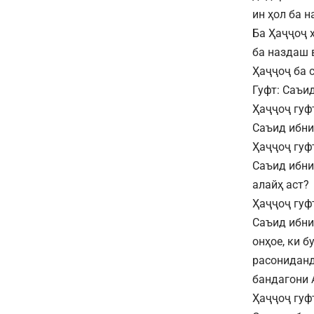
ин ҳол ба 
Ба Ҳаҷҷоҷ 
ба наздаш 
Ҳаҷҷоҷ ба 
Гуфт: Саъи
Ҳаҷҷоҷ гуф
Саъид ибни
Ҳаҷҷоҷ гуф
Саъид ибни
алайҳ аст?
Ҳаҷҷоҷ гуфт
Саъид ибни
онҳое, ки 
расониданд
бандагони 
Ҳаҷҷоҷ гуф