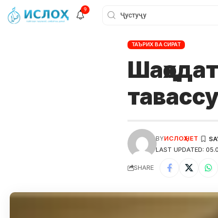
9
ТАЪРИХ ВА СИРАТ
Шаҳодат
тавасс
BY
ИСЛОҲ НЕТ
LAST UPDATED: 05.0
SHARE