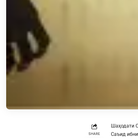
Шаҳодати С
Саъид ибни
SHARE