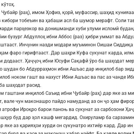
кӯтоҳ.
 Ҷубайр (раҳ), имом Ҳофиз, қорӣ, муфассир, шаҳид куния
з кибори тобеъин ва ҳабаши асл ба шумор мерафт. Соли тав
 марди парҳезкор ва донишманди хуби улуми исломӣ будан
бии бузург Абдуллоҳ ибни Аббос (раз) ҳибри уммат ва Абду
штааст. Инчунин назди модари муъминон Оишаи Сиддиқа 
ҳам фаро гирифтааст. Дар шаҳри Куфа сукунат карда, ил
м додааст. Ҳаҷҷоҷ ибни Юсуфи Сақафӣ ӯро ба шаҳодат ме
о шудан бо Абдурраҳмон ибни Ашъас дар инқилоб бар зид
қилоб ноком гашт ва нахуст Ибни Ашъас ва пас аз чанде Иб
 ба шаҳодат расид.
ом гаштани инқилоб Саъид ибни Ҷубайр (раҳ) дар яке аз м
т, вале чун маконашро пайдо намуданд аз он ҷо ҳам фиро
 атрофи Ироқро барои паноњ ва сукунат аз сарбозони Ҳаҷ
ашҳур буд дар ҳол кашф мегардид. Охируламр ба сарзами
ар яке аз қарияҳои хурди он сукунатро ихтиёр кард. Дар и
 сар бурд ва касе аз маконаш хабар наёфт. Ба қавле волии