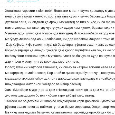
Хонандаи гиромии «
isloh.net
«! Доштани мисли шумо ҳаводору мушта
пеш саъю талош кунем, то хоста ва тавақуъоти шумо бароварда би
дустони азиз, ки сидқан ҳамроҳи мо ҳастед ва низ онҳое,ки ба мо н
намегузорад, ки такопуву ҷустуҷуҳои худро кам кунем, баракс таҳри
Чуноне худи шумо ҳам мушоҳида намудед Ислоҳ минбари озоду ново
мегӯяду менависад.Аз ин сабаб аст, ки дар шабакаи маҷозии тоҷикӣ 
Дар ҳафтсоли фаъолияти худ, ки ба хотири гуфтани сухани ҳақ ва о
борҳо мавриди ҳамлаҳои ҳакерӣ ҳам қарор гирифтем,ҳеҷ гоҳ аз ин 
ва бозувони тавонои шумо муттакои мост ва ба ҷуз аз Худо ва шумо
дар иҷрои масъулият ва кори худ мустақилем.
Ислоҳ тули ин ҳафт сол тавонист, ки симо ва чеҳраи воқеии хеле аз 
мекарданд,намоён созад. Бар алайҳи ҷиноятҳои бузрге чун, корруп
мухаддир, аҳкоми ғайриодилона дар додгоҳҳо, вазифаву мансабфур
шаҳрвандон матолиби зиёдеро ба нашр расонд.
Ҳам «Минбари муҳоҷир» ва ҳам «Номаҳо аз ноҳияҳо ва ҳам матолиби
дустону ҳаводорон бо истиқболи гарм рӯбарӯ мешаванд.
Тамоси мо бо дохили кишвар,бо муҳоҷирони корӣ дар ақсо нуқоти ҷа
рӯзона садҳо нома ва паёмҳо гуногун ба мо мерасанд. Онҳо нашр м
Ба як ҷумла хидмат ба шумо ҳамватанони гиромӣ,ҳамроҳ будан бо 