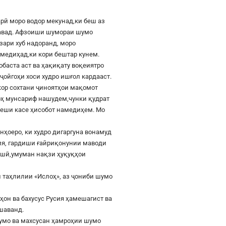
рӣ моро водор мекунад,ки беш аз
шавад. Афзоиши шумораи шумо
азари хуб надоранд, моро
к медиҳад,ки кори бештар кунем.
баста аст ва ҳақиқату воқеиятро
ҷойгоҳи хоси худро ишғол кардааст.
шкор сохтани ҷиноятҳои мақомот
роҳ мунсариф нашудем,чунки қудрат
 пеши касе ҳисобот намедиҳем. Мо
онҳоеро, ки худро дигаргуна вонамуд
сия, гардиши ғайриқонунии маводи
ушӣ,умуман нақзи ҳуқуқҳои
 таҳлилии «Ислоҳ», аз ҷониби шумо
ҳон ва бахусус Русия ҳамешагист ва
ешаванд.
шумо ва махсусан ҳамроҳии шумо