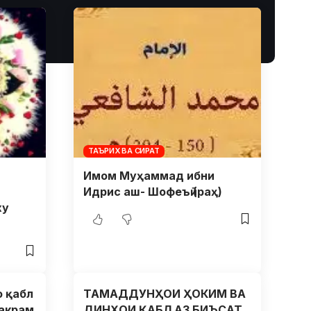
ТАЪРИХ ВА СИРАТ
Имом Муҳаммад ибни
Идрис аш- Шофеъӣ (раҳ)
ху
 қабл
ТАМАДДУНҲОИ ҲОКИМ ВА
 акрам
ДИНҲОИ ҚАБЛ АЗ БИЪСАТ