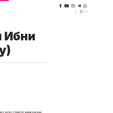
и Ибни
у)
умо чор савол мекунам