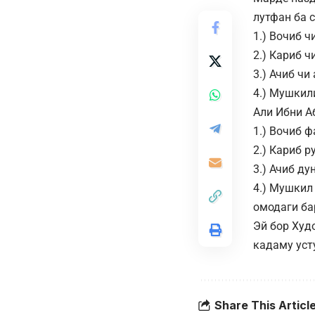
лутфан ба 
1.) Вочиб ч
2.) Кариб ч
3.) Ачиб чи
4.) Мушкил
Али Ибни А
1.) Вочиб ф
2.) Кариб р
3.) Ачиб ду
4.) Мушкил 
омодаги ба
Эй бор Худ
кадаму уст
Share This Articl