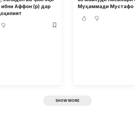
 ибни Аффон (р) дар
Муҳаммади Мустафо 
ҷоҳилият
SHOW MORE