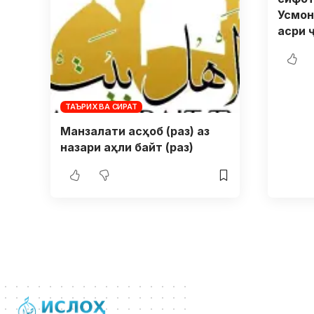
Усмон
асри 
ТАЪРИХ ВА СИРАТ
Манзалати асҳоб (раз) аз
назари аҳли байт (раз)