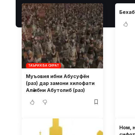
Бехаб
ТАЪРИХ ВА СИРАТ
Муъовия ибни Абусуфён
(раз) дар замони хилофати
Алӣ ибни Абутолиб (раз)
Ном, 
сифот