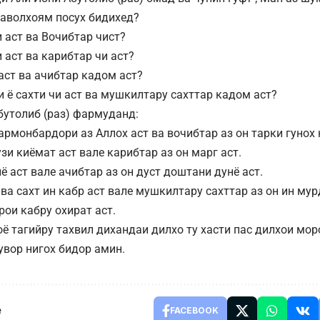
саволхоям посух бидихед?
и аст ва Вочибтар чист?
и аст ва карибтар чи аст?
 аст ва ачибтар кадом аст?
и ё сахти чи аст ва мушкилтару сахттар кадом аст?
бутолиб (раз) фармуданд:
армонбардори аз Аллох аст ва вочибтар аз он тарки гунох 
узи киёмат аст вале карибтар аз он марг аст.
нё аст вале ачибтар аз он дуст доштани дунё аст.
ва сахт ин кабр аст вале мушкилтару сахттар аз он ин мур
рои кабру охират аст.
оё тагийру тахвил дихандаи дилхо ту хасти пас дилхои мор
увор нигох бидор амин.
e
FACEBOOK