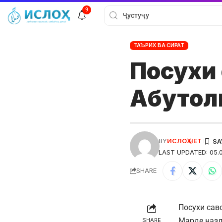
9
ТАЪРИХ ВА СИРАТ
Посухи 
Абутол
BY
ИСЛОҲ НЕТ
LAST UPDATED: 05.0
SHARE
Посухи сав
Марде назд
SHARE