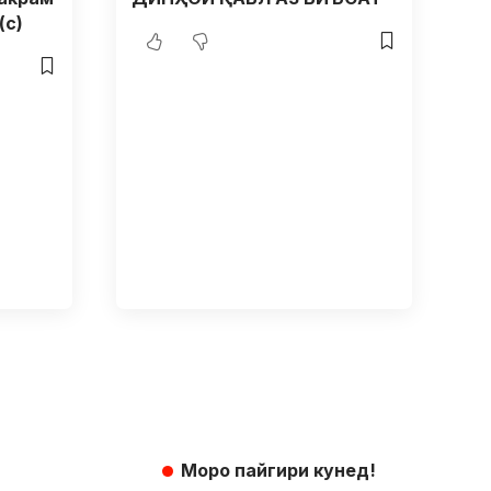
(с)
Моро пайгири кунед!