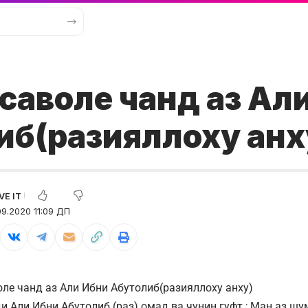
саволе чанд аз Ал
иб(разияллоху анх
9.2020 11:09 ДП
оле чанд аз Али Ибни Абутолиб(разияллоху анху)
и Али Ибни Абутолиб (раз) омад ва чунин гуфт ; Ман аз ш