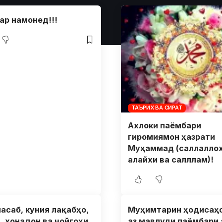
ар намонед!!!
ТАЪРИХ ВА СИРАТ
Ахлоки паёмбари
гиромиямон ҳазрати
Муҳаммад (саллалло
алайхи ва салллам)!
насаб, куния лақабҳо,
Муҳимтарин ҳодисаҳо
, хонадон ва ҷойгоҳи
аз мавлуди паёмбари