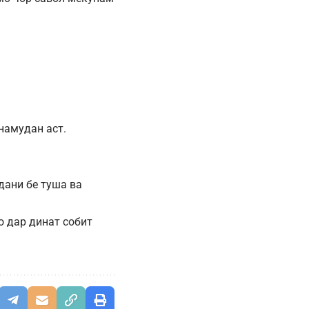
намудан аст.
дани бе туша ва
о дар динат собит