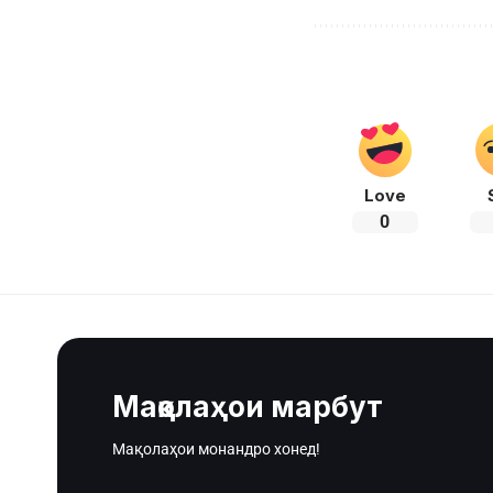
Love
0
Мақолаҳои марбут
Мақолаҳои монандро хонед!