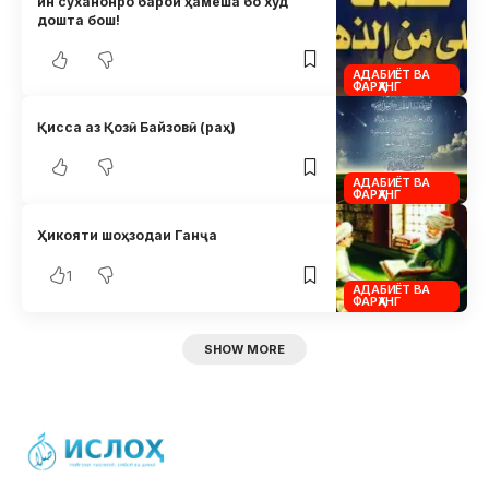
ин суханонро барои ҳамеша бо худ
дошта бош!
АДАБИЁТ ВА
ФАРҲАНГ
Қисса аз Қозӣ Байзовӣ (раҳ)
АДАБИЁТ ВА
ФАРҲАНГ
Ҳикояти шоҳзодаи Ганҷа
1
АДАБИЁТ ВА
ФАРҲАНГ
SHOW MORE