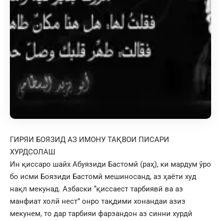
ГИРЯИ БОЯЗИД АЗ ИМОНУ ТАҚВОИ ПИСАРИ
ХУРДСОЛАШ
Ин қиссаро шайх Абуязиди Бастомӣ (раҳ), ки мардум ӯро
бо исми Боязиди Бастомӣ мешиносанд, аз ҳаёти худ
нақл мекунад. Азбаски “қиссаест тарбиявӣ ва аз
манфиат холӣ нест” онро тақдими хонандаи азиз
мекунем, то дар тарбияи фарзандон аз синни хурдӣ