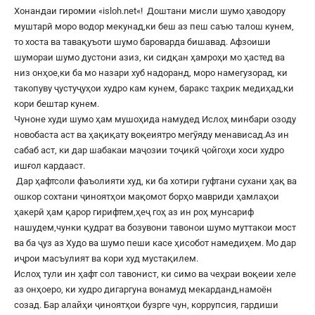
Хонандаи гиромии «
isloh.net
«! Доштани мисли шумо ҳаводору
муштарӣ моро водор мекунад,ки беш аз пеш саъю талош кунем,
то хоста ва тавақуъоти шумо бароварда бишавад. Афзоиши
шумораи шумо дустони азиз, ки сидқан ҳамроҳи мо ҳастед ва
низ онҳое,ки ба мо назари хуб надоранд, моро намегузорад, ки
такопуву ҷустуҷуҳои худро кам кунем, баракс таҳрик медиҳад,ки
кори бештар кунем.
Чуноне худи шумо ҳам мушоҳида намудед Ислоҳ минбари озоду
новобаста аст ва ҳақиқату воқеиятро мегӯяду менависад.Аз ин
сабаб аст, ки дар шабакаи маҷозии тоҷикӣ ҷойгоҳи хоси худро
ишғол кардааст.
Дар ҳафтсоли фаъолияти худ, ки ба хотири гуфтани сухани ҳақ ва
ошкор сохтани ҷиноятҳои мақомот борҳо мавриди ҳамлаҳои
ҳакерӣ ҳам қарор гирифтем,ҳеҷ гоҳ аз ин роҳ мунсариф
нашудем,чунки қудрат ва бозувони тавонои шумо муттакои мост
ва ба ҷуз аз Худо ва шумо пеши касе ҳисобот намедиҳем. Мо дар
иҷрои масъулият ва кори худ мустақилем.
Ислоҳ тули ин ҳафт сол тавонист, ки симо ва чеҳраи воқеии хеле
аз онҳоеро, ки худро дигаргуна вонамуд мекарданд,намоён
созад. Бар алайҳи ҷиноятҳои бузрге чун, коррупсия, гардиши