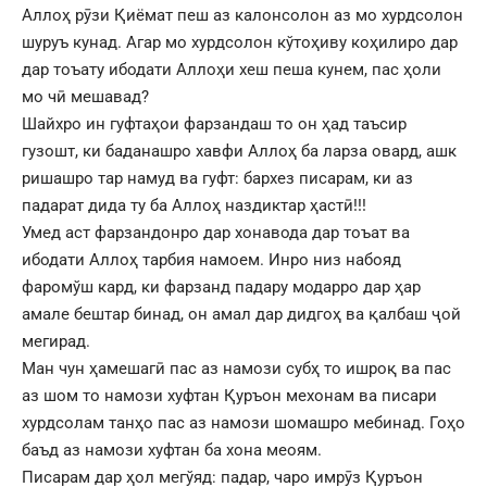
Аллоҳ рӯзи Қиёмат пеш аз калонсолон аз мо хурдсолон
шуруъ кунад. Агар мо хурдсолон кўтоҳиву коҳилиро дар
дар тоъату ибодати Аллоҳи хеш пеша кунем, пас ҳоли
мо чӣ мешавад?
Шайхро ин гуфтаҳои фарзандаш то он ҳад таъсир
гузошт, ки баданашро хавфи Аллоҳ ба ларза овард, ашк
ришашро тар намуд ва гуфт: бархез писарам, ки аз
падарат дида ту ба Аллоҳ наздиктар ҳастӣ!!!
Умед аст фарзандонро дар хонавода дар тоъат ва
ибодати Аллоҳ тарбия намоем. Инро низ набояд
фаромўш кард, ки фарзанд падару модарро дар ҳар
амале бештар бинад, он амал дар дидгоҳ ва қалбаш ҷой
мегирад.
Ман чун ҳамешагӣ пас аз намози субҳ то ишроқ ва пас
аз шом то намози хуфтан Қуръон мехонам ва писари
хурдсолам танҳо пас аз намози шомашро мебинад. Гоҳо
баъд аз намози хуфтан ба хона меоям.
Писарам дар ҳол мегўяд: падар, чаро имрӯз Қуръон