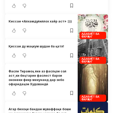
Киссаи «Алхамдулиллох хайр аст» :)))
АДАБИЁТ ВА
ФАРҲАНГ
Қиссаи ду маҳкум шудаи ба қатл!
АДАБИЁТ ВА
ФАРҲАНГ
Фасли Тирамоҳ яке аз фаслҳои сол
аст,ки беҳтарин фаслест барои
ононеки фикр мекунанд дар зебо
офаридаҳои Худовандӣ
АДАБИЁТ ВА
ФАРҲАНГ
Агар бихоҳи бандаи муваффақе боши