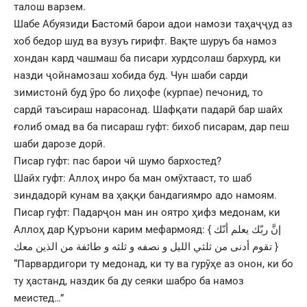
талош варзем.
Шабе Абуязиди Бастомӣ барои адои намози таҳаҷҷуд аз
хоб бедор шуд ва вузуъ гирифт. Вақте шуруъ ба намоз
хондан кард чашмаш ба писари хурдсолаш бархурд, ки
назди ҷойнамозаш хобида буд. Чун шаби сарди
зимистонӣ буд ӯро бо лиҳофе (курпае) печонид, то
сардӣ таъсираш нарасонад. Шафқати падарӣ бар шайх
ғолиб омад ва ба писараш гуфт: бихоб писарам, дар пеш
шаби дарозе дорӣ.
Писар гуфт: пас барои чӣ шумо бархостед?
Шайх гуфт: Аллоҳ инро ба ман омўхтааст, то шаб
зиндадорӣ кунам ва ҳаққи бандагиямро адо намоям.
Писар гуфт: Падарҷон ман ин оятро ҳифз медонам, ки
Аллоҳ дар Қуръони карим мефармояд: { إنَّ ربّك يعلم أنّك
تقوم أدنى من ثلثي الليل و نصفه و ثلثه و طائفة من الذين معك }
“Парвардигори ту медонад, ки ту ва гурӯҳе аз онон, ки бо
ту ҳастанд, наздик ба ду сеяки шабро ба намоз
меистед…”