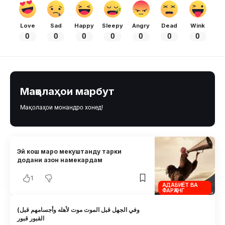
Love
Sad
Happy
Sleepy
Angry
Dead
Wink
0
0
0
0
0
0
0
Мақолаҳои марбут
Мақолаҳои монандро хонед!
Эй кош маро мекуштанду тарки
додани азон намекардам
1
АДАБИЁТ ВА
ФАРҲАНГ
(وفي الجهل قبل الموت موت لأهله وأجسامهم قبل
القبور قبور