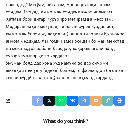
нахондед? Мегўям, писарам, ман дар утоқи корам
хондам. Мегўяд: аммо ман хонданатонро надидам.
Ҳатман бори дигар Қуръонро мегирам ва мехонам.
Модараш изҳор мекунад, ки вақти хўрок хўрдан аст,
аммо ман барои мушоҳидаи ў аввал тиловати Қуръонро
анҷом медиҳам. Ҳангоми намоз хондан бо ман меистад
ва мехонад аз забони бародару хоҳараш оғози чанд
сураро тутивор ҳифз кардааст.
Умуман бояд дар хона худ намуна ва дар анҷоми
амалҳои нек улгу (идеал) бошем, то фарзандон ба он аз
синни хўрдӣ назар андўзанд ва шавқманд гарданд.
What do you think?