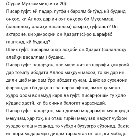
(Сураи Муззаммил,ояти 20).
Писар гуфт: эй падар, лутфан бароям бигӯед, кӣ буданд
онҳое, ки Аллоҳ дар ин оят онҳоро бо Муҳаммад
(салаллоҳу алайҳи васаллам) ҳамроҳ гуфтааст? Он
ахтароне, ки ҳамроҳии он Ҳазрат (с)-ро шарафёб
гаштанд, кӣ буданд?
Шайх гуфт: писарам онҳо асҳоби он Ҳазрат (салаллоҳу
алайҳи васаллам ) буданд.
Писар гуфт: падарҷон, пас маро низ аз шарафи ҳамроҳӣ
дар тоъату ибодати Аллоҳ маҳрум масоз, то ки дар ин
дили шаб ман ҳам Ӯро ибодат кунам. Шайх аз суханони
фарзандаш ба даҳшат ва ларза афтод, аммо ҳамоно
худро ором вонамуд кард ва гуфт: писарҷонам ту ҳоло
кўдаке ҳастӣ, ки ба синни балоғат нарасидаӣ.
Писар гуфт: падарҷон, ман доимо модарамро мушоҳида
мекунам, ҳар гоҳ, ки оташ гирён мекунад нахуст чубҳои
хурдро оташ мезанад, то чубҳои бузургро сўзонад. Вақте
ин кори модарамро дидам тарсам аз он аст, ки мабодо