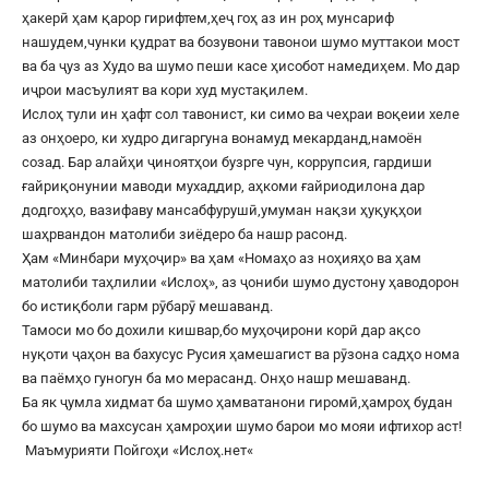
ҳакерӣ ҳам қарор гирифтем,ҳеҷ гоҳ аз ин роҳ мунсариф
нашудем,чунки қудрат ва бозувони тавонои шумо муттакои мост
ва ба ҷуз аз Худо ва шумо пеши касе ҳисобот намедиҳем. Мо дар
иҷрои масъулият ва кори худ мустақилем.
Ислоҳ тули ин ҳафт сол тавонист, ки симо ва чеҳраи воқеии хеле
аз онҳоеро, ки худро дигаргуна вонамуд мекарданд,намоён
созад. Бар алайҳи ҷиноятҳои бузрге чун, коррупсия, гардиши
ғайриқонунии маводи мухаддир, аҳкоми ғайриодилона дар
додгоҳҳо, вазифаву мансабфурушӣ,умуман нақзи ҳуқуқҳои
шаҳрвандон матолиби зиёдеро ба нашр расонд.
Ҳам «Минбари муҳоҷир» ва ҳам «Номаҳо аз ноҳияҳо ва ҳам
матолиби таҳлилии «Ислоҳ», аз ҷониби шумо дустону ҳаводорон
бо истиқболи гарм рӯбарӯ мешаванд.
Тамоси мо бо дохили кишвар,бо муҳоҷирони корӣ дар ақсо
нуқоти ҷаҳон ва бахусус Русия ҳамешагист ва рӯзона садҳо нома
ва паёмҳо гуногун ба мо мерасанд. Онҳо нашр мешаванд.
Ба як ҷумла хидмат ба шумо ҳамватанони гиромӣ,ҳамроҳ будан
бо шумо ва махсусан ҳамроҳии шумо барои мо мояи ифтихор аст!
Маъмурияти Пойгоҳи «
Ислоҳ.нет
«