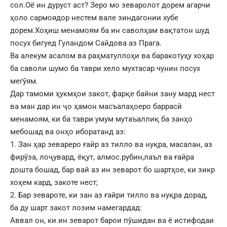
сол.Оё ин дуруст аст? Зеро мо зеваролот дорем агарчи
ҳоло сармоядор нестем вале зиндагонии хубе
дорем.Хоҳиш менамоям ба ин саволҳам вақтатон шуд
посух бигуед Гуландом Сайдова аз Прага.
Ва алекум асалом ва раҳматуллоҳи ва баракотуҳу хоҳар
ба саволи шумо ба таври хело мухтасар чунин посух
мегӯям.
Дар тамоми ҳукмҳои закот, фарқе байни зану мард нест
ва ман дар ин ҷо ҳамон масъалаҳоеро баррасӣ
менамоям, ки ба таври умум мутаъаллиқ ба занҳо
мебошад ва онҳо иборатанд аз:
1. Зан ҳар зевареро ғайр аз тилло ва нуқра, масалан, аз
фирўза, лоҷувард, ёқут, алмос.рубин,лаъл ва ғайра
дошта бошад, бар вай аз ин зеварот бо шартҳое, ки зикр
хоҳем кард, закоте нест;
2. Бар зевароте, ки зан аз ғайри тилло ва нуқра дорад,
ба ду шарт закот лозим намегардад:
Аввал он, ки ин зеварот барои пўшидан ва ё истифодаи