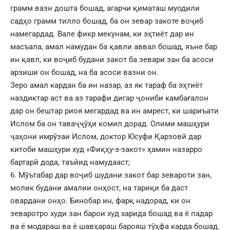
грамм вазн дошта бошад, агарчи қиматаш муодили
садҳо грамм тилло бошад, ба он зевар закоте воҷиб
намегардад. Вале фикр мекунам, ки эҳтиёт дар ин
масъала, амал намудан ба қавли аввал бошад, яъне бар
ин қавл, ки воҷиб будани закот ба зевари зан ба асоси
арзиши он бошад, на ба асоси вазни он.
Зеро амал кардан ба ин назар, аз як тараф ба эҳтиёт
наздиктар аст ва аз тарафи дигар ҷониби камбағалон
дар он бештар риоя мегардад ва ин амрест, ки шариъати
Ислом ба он таваҷҷўҳи комил дорад. Олими машҳури
ҷаҳони имрўзаи Ислом, доктор Юсуфи Қарзовӣ дар
китоби машҳури худ «Фиқҳу-з-закот» ҳамин назарро
бартарӣ дода, таъйид намудааст;
6. Мўътабар дар воҷиб шудани закот бар зевароти зан,
молик будани амалии онҳост, на тариқи ба даст
овардани онҳо. Бинобар ин, фарқ надорад, ки он
зеваротро худи зан барои худ харида бошад ва ё падар
ва ё модараш ва ё шавҳараш барояш тўҳфа карда бошад.