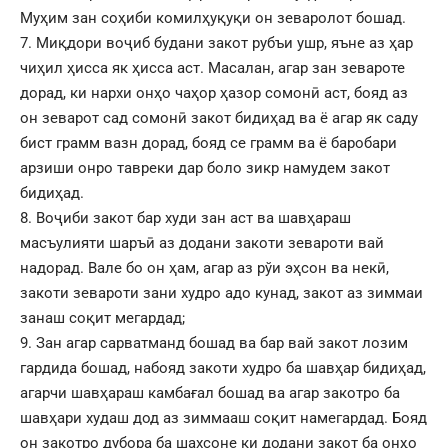
Муҳим зан соҳиби комилҳуқуқи он зеваролот бошад.
7. Миқдори воҷиб будани закот рубъи ушр, яъне аз ҳар
чиҳил ҳисса як ҳисса аст. Масалан, агар зан зевароте
дорад, ки нархи онҳо чаҳор ҳазор сомонӣ аст, бояд аз
он зеварот сад сомонӣ закот бидиҳад ва ё агар як саду
бист грамм вазн дорад, бояд се грамм ва ё баробари
арзиши онро тавреки дар боло зикр намудем закот
бидиҳад.
8. Воҷиби закот бар худи зан аст ва шавҳараш
масъулияти шаръӣ аз додани закоти зевароти вай
надорад. Вале бо он ҳам, агар аз рўи эҳсон ва некӣ,
закоти зевароти зани худро адо кунад, закот аз зиммаи
занаш соқит мегардад;
9. Зан агар сарватманд бошад ва бар вай закот лозим
гардида бошад, набояд закоти худро ба шавҳар бидиҳад,
агарчи шавҳараш камбағал бошад ва агар закотро ба
шавҳари худаш дод аз зиммааш соқит намегардад. Бояд
он закотро дубора ба шахсоне ки додани закот ба онҳо