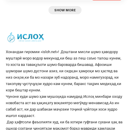
SHOW MORE
Хонандаи гиромии «
isloh.net
«! Доштани мисли шумо ҳаводору
муштарӣ моро водор мекунад,ки беш аз пеш саъю талош кунем,
то хоста ва тавақуъоти шумо бароварда бишавад. Афзоиши
шумораи шумо дустони азиз, ки сидқан ҳамроҳи мо ҳастед ва
низ онҳое,ки ба мо назари хуб надоранд, моро намегузорад, ки
такопуву ҷустуҷуҳои худро кам кунем, баракс таҳрик медиҳад,ки
кори бештар кунем.
Чуноне худи шумо ҳам мушоҳида намудед Ислоҳ минбари озоду
новобаста аст ва ҳақиқату воқеиятро мегӯяду менависад.Аз ин
сабаб аст, ки дар шабакаи маҷозии тоҷикӣ ҷойгоҳи хоси худро
ишғол кардааст.
Дар ҳафтсоли фаъолияти худ, ки ба хотири гуфтани сухани ҳақ ва
ошкор сохтани ҷиноятҳои мақомот борҳо мавриди ҳамлаҳои