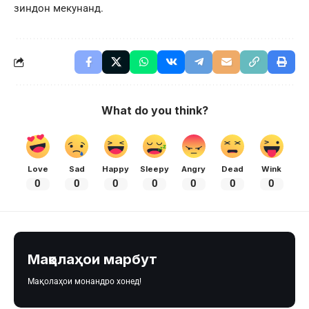
зиндон мекунанд.
What do you think?
Love
Sad
Happy
Sleepy
Angry
Dead
Wink
0
0
0
0
0
0
0
Мақолаҳои марбут
Мақолаҳои монандро хонед!