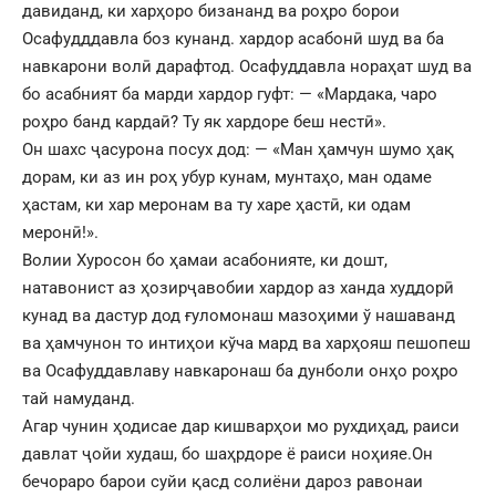
давиданд, ки харҳоро бизананд ва роҳро борои
Осафудддавла боз кунанд. хардор асабонӣ шуд ва ба
навкарони волӣ дарафтод. Осафуддавла нораҳат шуд ва
бо асабният ба марди хардор гуфт: — «Мардака, чаро
роҳро банд кардаӣ? Ту як хардоре беш нестӣ».
Он шахс ҷасурона посух дод: — «Ман ҳамчун шумо ҳақ
дорам, ки аз ин роҳ убур кунам, мунтаҳо, ман одаме
ҳастам, ки хар меронам ва ту харе ҳастӣ, ки одам
меронӣ!».
Волии Хуросон бо ҳамаи асабонияте, ки дошт,
натавонист аз ҳозирҷавобии хардор аз ханда худдорӣ
кунад ва дастур дод ғуломонаш мазоҳими ў нашаванд
ва ҳамчунон то интиҳои кўча мард ва харҳояш пешопеш
ва Осафуддавлаву навкаронаш ба дунболи онҳо роҳро
тай намуданд.
Агар чунин ҳодисае дар кишварҳои мо рухдиҳад, раиси
давлат ҷойи худаш, бо шаҳрдоре ё раиси ноҳияе.Он
бечораро барои суйи қасд солиёни дароз равонаи