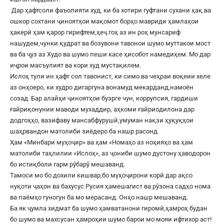
Дар ҳафтсоли фаъолияти худ, ки ба хотири гуфтани сухани ҳақ ва
ошкор сохтани ҷиноятҳои мақомот борҳо мавриди ҳамлаҳои
ҳакерӣ ҳам қарор гирифтем,ҳеҷ гоҳ аз ин роҳ мунсариф
нашудем,чунки қудрат ва бозувони тавонои шумо муттакои мост
ва ба ҷуз аз Худо ва шумо пеши касе ҳисобот намедиҳем. Мо дар
иҷрои масъулият ва кори худ мустақилем.
Ислоҳ тули ин ҳафт сол тавонист, ки симо ва чеҳраи воқеии хеле
аз онҳоеро, ки худро дигаргуна вонамуд мекарданд,намоён
созад. Бар алайҳи ҷиноятҳои бузрге чун, коррупсия, гардиши
ғайриқонунии маводи мухаддир, аҳкоми ғайриодилона дар
додгоҳҳо, вазифаву мансабфурушӣ,умуман нақзи ҳуқуқҳои
шаҳрвандон матолиби зиёдеро ба нашр расонд.
Ҳам «Минбари муҳоҷир» ва ҳам «Номаҳо аз ноҳияҳо ва ҳам
матолиби таҳлилии «Ислоҳ», аз ҷониби шумо дустону ҳаводорон
бо истиқболи гарм рӯбарӯ мешаванд.
Тамоси мо бо дохили кишвар,бо муҳоҷирони корӣ дар ақсо
нуқоти ҷаҳон ва бахусус Русия ҳамешагист ва рӯзона садҳо нома
ва паёмҳо гуногун ба мо мерасанд. Онҳо нашр мешаванд.
Ба як ҷумла хидмат ба шумо ҳамватанони гиромӣ,ҳамроҳ будан
бо шумо ва махсусан ҳамроҳии шумо барои мо мояи ифтихор аст!