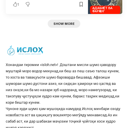
1
АДАБИЁТ ВА
ФАРҲАНГ
SHOW MORE
Хонандаи гиромии «
isloh.net
«! Доштани мисли шумо ҳаводору
муштарӣ моро водор мекунад,ки беш аз пеш саъю талош кунем,
то хоста ва тавақуъоти шумо бароварда бишавад. Афзоиши
шумораи шумо дустони азиз, ки сидқан ҳамроҳи мо ҳастед ва
низ онҳое,ки ба мо назари хуб надоранд, моро намегузорад, ки
такопуву ҷустуҷуҳои худро кам кунем, баракс таҳрик медиҳад,ки
кори бештар кунем.
Чуноне худи шумо ҳам мушоҳида намудед Ислоҳ минбари озоду
новобаста аст ва ҳақиқату воқеиятро мегӯяду менависад.Аз ин
сабаб аст, ки дар шабакаи маҷозии тоҷикӣ ҷойгоҳи хоси худро
ишғол кардааст.