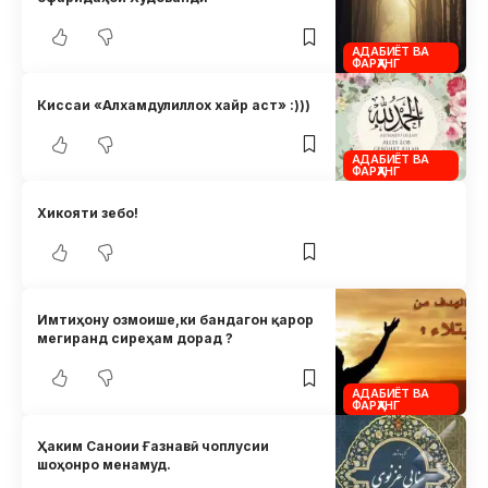
АДАБИЁТ ВА
ФАРҲАНГ
Киссаи «Алхамдулиллох хайр аст» :)))
АДАБИЁТ ВА
ФАРҲАНГ
Хикояти зебо!
Имтиҳону озмоише,ки бандагон қарор
мегиранд сиреҳам дорад ?
АДАБИЁТ ВА
ФАРҲАНГ
Ҳаким Саноии Ғазнавӣ чоплусии
шоҳонро менамуд.