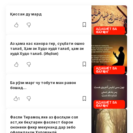
Қиссаи ду мард
АДАБИЁТ ВА
ФАРҲАНГ
Аз ҳама кас канора гир, суҳбати ошно
талаб, Ҳам зи Худо худӣ талаб, ҳам зи
худӣ Худо талаб. (Иқбол)
АДАБИЁТ ВА
ФАРҲАНГ
Ба рўзи марг чу тобути ман равон
бошад…
1
АДАБИЁТ ВА
ФАРҲАНГ
Фасли Тирамоҳ яке аз фаслҳои сол
аст,ки беҳтарин фаслест барои
ононеки фикр мекунанд дар зебо
офаридаҳои Худовандӣ