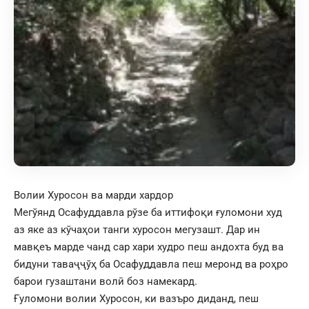
Волии Хуросон ва марди хардор
Мегўянд Осафуддавла рўзе ба иттифоқи ғуломони худ
аз яке аз кўчаҳои танги хуросон мегузашт. Дар ин
мавқеъ марде чанд сар хари худро пеш андохта буд ва
бидуни таваҷҷўҳ ба Осафуддавла пеш меронд ва роҳро
барои гузаштани волӣ боз намекард.
Ғуломони волии Хуросон, ки вазъро диданд, пеш