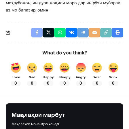
меҳрубонон, ин дуои ноқиси моро дар ин рӯзи муборак
аз мо бипазир, омин.
What do you think?
Love
Sad
Happy
Sleepy
Angry
Dead
Wink
0
0
0
0
0
0
0
Мақолаҳои марбут
Мақолаҳои монандро хонед!