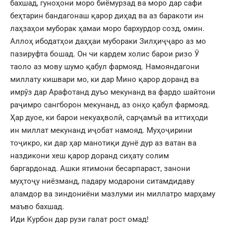
бахшад, гуноҳони моро биёмурзад ва моро дар сафи
беҳтарин бандагонаш қарор диҳад ва аз баракоти ин
лаҳзаҳои муборак ҳамаи моро бархурдор созд, омин.
Аллоҳ ибодатҳои даҳҳаи мубораки Зилҳиҷҷаро аз мо
пазируфта бошад. Он чи кардем холис барои ризо Ӯ
таоло аз мову шумо қабул фармояд. Намояндагони
миллату кишвари мо, ки дар Мино қарор доранд ва
имрӯз дар Арафотанд дуъо мекунанд ва фардо шайтони
раҷимро сангборон мекунанд, аз онҳо қабул фармояд.
Ҳар дуое, ки барои некуаҳволӣ, сарҷамъӣ ва иттиҳоди
ин миллат мекунанд иҷобат намояд. Муҳоҷирини
тоҷикро, ки дар ҳар манотиқи дунё дур аз ватан ва
наздикони хеш қарор доранд сиҳату солим
баргардонад. Ашки ятимони бесарпараст, занони
муҳтоҷу ниёзманд, падару модарони ситамдидаву
аламдор ва зиндониёни мазлуми ин миллатро марҳаму
маъво бахшад.
Иди Курбон дар рузи галат рост омад!