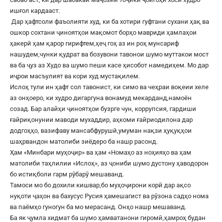
ишғол кардааст.
Дар ҳафтсоли фаъолияти худ, ки ба хотири гуфтани сухани ҳақ ва
ошкор сохтани ҷиноятҳои мақомот борҳо мавриди ҳамлаҳои
ҳакерӣ ҳам қарор гирифтем,ҳеҷ гоҳ аз ин роҳ мунсариф
нашудем,чунки қудрат ва бозувони тавонои шумо муттакои мост
ва ба ҷуз аз Худо ва шумо пеши касе ҳисобот намедиҳем. Мо дар
иҷрои масъулият ва кори худ мустақилем.
Ислоҳ тули ин ҳафт сол тавонист, ки симо ва чеҳраи воқеии хеле
аз онҳоеро, ки худро дигаргуна вонамуд мекарданд,намоён
созад. Бар алайҳи ҷиноятҳои бузрге чун, коррупсия, гардиши
ғайриқонунии маводи мухаддир, аҳкоми ғайриодилона дар
додгоҳҳо, вазифаву мансабфурушӣ,умуман нақзи ҳуқуқҳои
шаҳрвандон матолиби зиёдеро ба нашр расонд.
Ҳам «Минбари муҳоҷир» ва ҳам «Номаҳо аз ноҳияҳо ва ҳам
матолиби таҳлилии «Ислоҳ», аз ҷониби шумо дустону ҳаводорон
бо истиқболи гарм рӯбарӯ мешаванд.
Тамоси мо бо дохили кишвар,бо муҳоҷирони корӣ дар ақсо
нуқоти ҷаҳон ва бахусус Русия ҳамешагист ва рӯзона садҳо нома
ва паёмҳо гуногун ба мо мерасанд. Онҳо нашр мешаванд.
Ба як ҷумла хидмат ба шумо ҳамватанони гиромӣ,ҳамроҳ будан