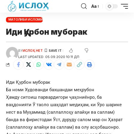
Aa
МАТОЛИБИ ИСЛОМӢ
Иди Қурбон муборак
BY
ИСЛОҲ НЕТ
LAST UPDATED: 05.09.2020 10:11 ДП
Иди Қурбон муборак
Ба номи Худованди бахшандаи меҳрубон
Ҳамду ситоиш парвардигори ҷаҳониёнро, ба
ваҳдонияти Ӯ таоло шаҳодат медиҳам, ки Ӯро шарике
нест ва Муҳаммад (саллаллоҳу алайҳи ва саллам)
банда ва фиристодаи Ӯст, дуруду салом мар он Ҳазрат
(саллаллоҳу алайҳи ва саллам) ва олу асҳобашонро.