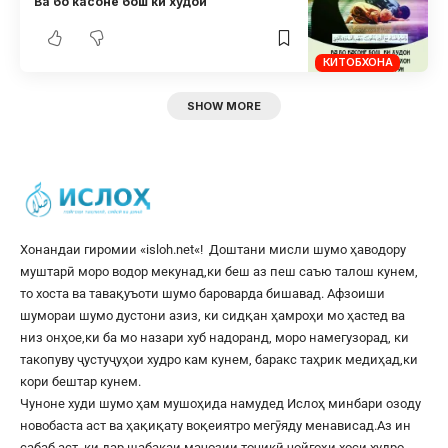
Ва бо касоне бош ки худои
КИТОБХОНА
SHOW MORE
Хонандаи гиромии «
isloh.net
«! Доштани мисли шумо ҳаводору
муштарӣ моро водор мекунад,ки беш аз пеш саъю талош кунем,
то хоста ва тавақуъоти шумо бароварда бишавад. Афзоиши
шумораи шумо дустони азиз, ки сидқан ҳамроҳи мо ҳастед ва
низ онҳое,ки ба мо назари хуб надоранд, моро намегузорад, ки
такопуву ҷустуҷуҳои худро кам кунем, баракс таҳрик медиҳад,ки
кори бештар кунем.
Чуноне худи шумо ҳам мушоҳида намудед Ислоҳ минбари озоду
новобаста аст ва ҳақиқату воқеиятро мегӯяду менависад.Аз ин
сабаб аст, ки дар шабакаи маҷозии тоҷикӣ ҷойгоҳи хоси худро