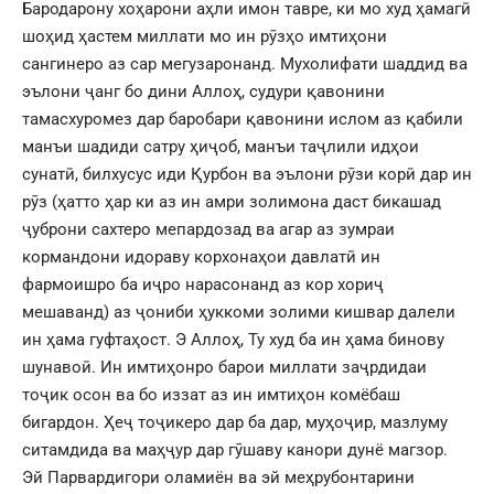
Бародарону хоҳарони аҳли имон тавре, ки мо худ ҳамагӣ
шоҳид ҳастем миллати мо ин рӯзҳо имтиҳони
сангинеро аз сар мегузаронанд. Мухолифати шаддид ва
эълони ҷанг бо дини Аллоҳ, судури қавонини
тамасхуромез дар баробари қавонини ислом аз қабили
манъи шадиди сатру ҳиҷоб, манъи таҷлили идҳои
сунатӣ, билхусус иди Қурбон ва эълони рӯзи корӣ дар ин
рӯз (ҳатто ҳар ки аз ин амри золимона даст бикашад
ҷуброни сахтеро мепардозад ва агар аз зумраи
кормандони идораву корхонаҳои давлатӣ ин
фармоишро ба иҷро нарасонанд аз кор хориҷ
мешаванд) аз ҷониби ҳуккоми золими кишвар далели
ин ҳама гуфтаҳост. Э Аллоҳ, Ту худ ба ин ҳама бинову
шунавоӣ. Ин имтиҳонро барои миллати заҷрдидаи
тоҷик осон ва бо иззат аз ин имтиҳон комёбаш
бигардон. Ҳеҷ тоҷикеро дар ба дар, муҳоҷир, мазлуму
ситамдида ва маҳҷур дар гӯшаву канори дунё магзор.
Эй Парвардигори оламиён ва эй меҳрубонтарини