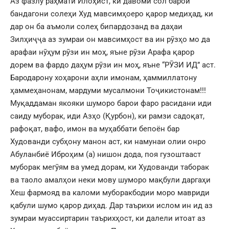
Аз фазлу раҳмати Илоҳист, ки давоми сол барои
бандагони солеҳи Худ мавсимҳоеро қарор медиҳад, ки
дар он ба аъмоли солеҳ бипардозанд ва даҳаи
Зилҳиҷҷа аз зумраи он мавсимҳост ва ин рӯзҳо мо да
арафаи нӯҳум рӯзи ин моҳ, яъне рӯзи Арафа қарор
дорем ва фардо даҳум рӯзи ин моҳ, яъне “РӮЗИ ИД” аст.
Бародарону хоҳарони аҳли имонам, ҳаммиллатону
ҳаммеҳанонам, мардуми мусалмони Тоҷикистонам!!!
Муқаддаман якояки шуморо барои фаро расидани иди
саиду муборак, иди Азҳо (Қурбон), ки рамзи садоқат,
рафоқат, вафо, имон ва муҳаббати бепоён бар
Худованди субҳону манон аст, ки намунаи олии онро
Абуланбиё Иброҳим (а) нишон дода, поя гузоштааст
муборак мегӯям ва умед дорам, ки Худованди таборак
ва таоло амалҳои неки мову шуморо мақбули даргаҳи
Хеш фармояд ва каломи муборакбодии моро мавриди
қабули шумо қарор диҳад. Дар таърихи ислом ин ид аз
зумраи муассиртарин таърихҳост, ки далели итоат аз