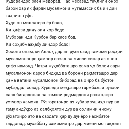
Худовандро баён медорад. Пас месазад таҷлили онро
барои ҳар як фарди мусалмони мутамассик ба ин дин
таҳният гуфт.
Худо он миллатеро ёр бодо,
Ки ҳифзи дину оин кор бодо.
Муборак иди Қурбон бар касе бод,
Ки соҳибмазҳабу диндор бодо!
Хоҳони онам, ки Аллоҳ дар ин рӯзи саид тамоми роҳҳои
мусалмононро ҳамвор созад ва мисли сипар аз онон
ҳифз намояд. Чатри муҳаббаташро ҳама ҷо болои сари
мусалмонон қарор бидҳад ва борони раҳматашро дар
ҳама ватани мусалмонон биборад ва онро ба бӯстон
мубаддал созад. Хуршеди меҳрашро гармбахши рӯзҳои
сард бигардонад ва гомҳои родмардони роҳи ҳақро
устувор намояд. Рӯзгоратонро аз хубиву хушиҳо пур ва
ғаму андӯҳро аз қалбҳоятон дур ва солимии ҷисму
рӯҳатонро ато ва саодати ҳар ду дунёро насибатон
гардонад, муҳаббату самимиятро дар миёни мо тақвият