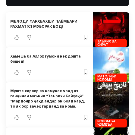
МЕЛОДИ ФАРҲБАХШИ ПАЁМБАРИ
РАҲМАТ(С) МУБОРАК БОД!
ТАЪРИХ ВА
СИРАТ
Хамеша ба Аллох гумони нек дошта
бошед!
МАТОЛИБИ
ИСЛОМӢ
Муште хирвор ва намунае чанд аз
ганҷинаи маънии “Таърихи Байҳақӣ”
“Мардонро ҷаҳд андар он бояд кард,
то як бор ваҷеҳ гарданд ва номӣ.
ИСЛОМ ВА
ҶОМЕЪА