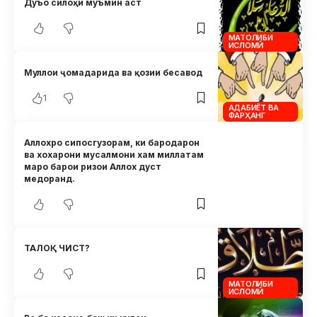
Дуъо силоҳи муъмин аст
МАТОЛИБИ
ИСЛОМӢ
Муллои ҷомадарида ва қозии бесавод
1
АДАБИЁТ ВА
ФАРҲАНГ
Аллохро сипосгузорам, ки бародарон
ва хохарони мусалмони хам миллатам
маро барои ризои Аллох дуст
медоранд.
ТАЛОҚ ЧИСТ?
МАТОЛИБИ
ИСЛОМӢ