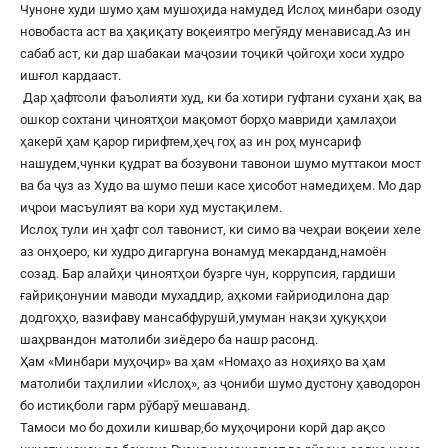
Чуноне худи шумо ҳам мушоҳида намудед Ислоҳ минбари озоду
новобаста аст ва ҳақиқату воқеиятро мегӯяду менависад.Аз ин
сабаб аст, ки дар шабакаи маҷозии тоҷикӣ ҷойгоҳи хоси худро
ишғол кардааст.
Дар ҳафтсоли фаъолияти худ, ки ба хотири гуфтани сухани ҳақ ва
ошкор сохтани ҷиноятҳои мақомот борҳо мавриди ҳамлаҳои
ҳакерӣ ҳам қарор гирифтем,ҳеҷ гоҳ аз ин роҳ мунсариф
нашудем,чунки қудрат ва бозувони тавонои шумо муттакои мост
ва ба ҷуз аз Худо ва шумо пеши касе ҳисобот намедиҳем. Мо дар
иҷрои масъулият ва кори худ мустақилем.
Ислоҳ тули ин ҳафт сол тавонист, ки симо ва чеҳраи воқеии хеле
аз онҳоеро, ки худро дигаргуна вонамуд мекарданд,намоён
созад. Бар алайҳи ҷиноятҳои бузрге чун, коррупсия, гардиши
ғайриқонунии маводи мухаддир, аҳкоми ғайриодилона дар
додгоҳҳо, вазифаву мансабфурушӣ,умуман нақзи ҳуқуқҳои
шаҳрвандон матолиби зиёдеро ба нашр расонд.
Ҳам «Минбари муҳоҷир» ва ҳам «Номаҳо аз ноҳияҳо ва ҳам
матолиби таҳлилии «Ислоҳ», аз ҷониби шумо дустону ҳаводорон
бо истиқболи гарм рӯбарӯ мешаванд.
Тамоси мо бо дохили кишвар,бо муҳоҷирони корӣ дар ақсо