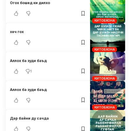
Огох бошед ки дилхо
КИТОБХОНА
хеч гох
КИТОБХОНА
Аллох ба зуди баъд
1
КИТОБХОНА
Аллох ба зуди баъд
КИТОБХОНА
Дар байни ду сачда