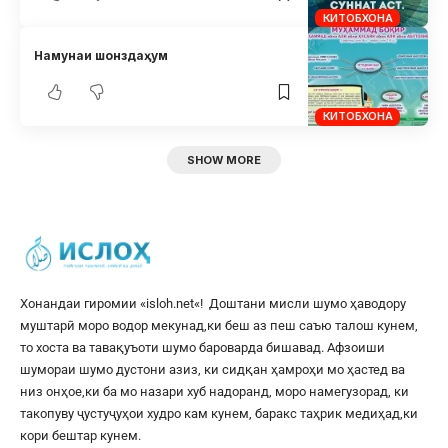
КИТОБХОНА
Намунаи шонздаҳум
КИТОБХОНА
SHOW MORE
Хонандаи гиромии «
isloh.net
«! Доштани мисли шумо ҳаводору
муштарӣ моро водор мекунад,ки беш аз пеш саъю талош кунем,
то хоста ва тавақуъоти шумо бароварда бишавад. Афзоиши
шумораи шумо дустони азиз, ки сидқан ҳамроҳи мо ҳастед ва
низ онҳое,ки ба мо назари хуб надоранд, моро намегузорад, ки
такопуву ҷустуҷуҳои худро кам кунем, баракс таҳрик медиҳад,ки
кори бештар кунем.