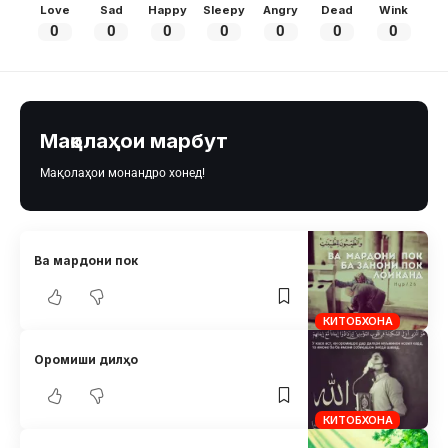
Love
Sad
Happy
Sleepy
Angry
Dead
Wink
0
0
0
0
0
0
0
Мақолаҳои марбут
Мақолаҳои монандро хонед!
Ва мардони пок
КИТОБХОНА
Оромиши дилҳо
КИТОБХОНА