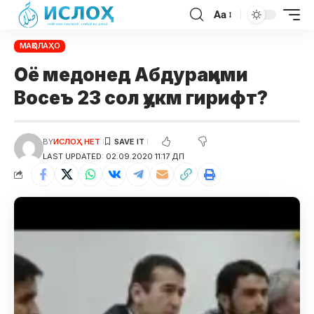
Aa
МАҚОЛАҲО
Оё медонед Абдураҳими
Восеъ 23 сол ҳукм гирифт?
BY
ИСЛОҲ НЕТ
LAST UPDATED: 02.09.2020 11:17 ДП