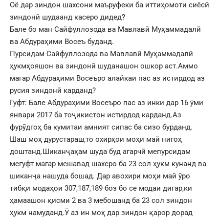
Оё дар зиндон шахсони маъруфеки ба иттиҳомоти сиёсӣ
зиндонӣ шудаанд касеро дидед?
Бале бо ман Сайфуллозода ва Мавлавӣ Муҳаммадалӣ
ва Абдураҳими Восеъ буданд.
Пурсидам Сайфуллозода ва Мавлавӣ Муҳаммадалӣ
ҳукмҳояшон ва зиндонӣ шуданашон ошкор аст.Аммо
магар Абдураҳими Восеъро алайкаи пас аз истирдод аз
русия зиндонӣ карданд?
Гуфт: Бале Абдураҳими Восеъро пас аз инки дар 16 ӯми
январи 2017 ба тоҷикистон истирдод карданд.Аз
фурӯдгоҳ ба кумитаи амният сипас ба сизо бурданд.
Шаш моҳ дурустараш,то охирҳои моҳи май нигоҳ
доштанд.Шиканҷаҳам шуда буд агарчӣ мепурсидам
мегуфт магар мешавад шахсро ба 23 сол ҳукм кунанд ва
шиканҷа нашуда бошад. Дар авохири моҳи май ӯро
тибқи модаҳои 307,187,189 боз бо се модаи дигар,ки
ҳамаашон қисми 2 ва 3 мебошанд ба 23 сол зиндон
ҳукм намуданд.Ӯ аз ин моҳ дар зиндон қарор дорад