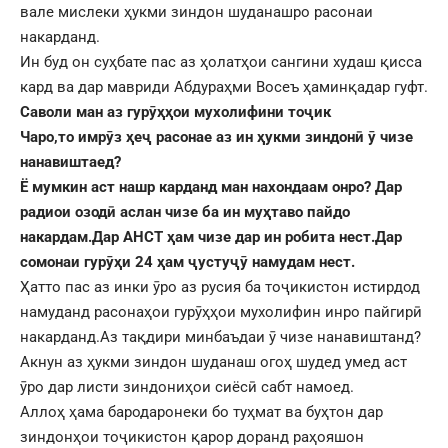
вале мислеки ҳукми зиндон шуданашро расонаи
накарданд.
Ин буд он суҳбате пас аз ҳолатҳои сангини худаш қисса
кард ва дар мавриди Абдураҳми Восеъ ҳаминқадар гуфт.
Саволи ман аз гурӯҳҳои мухолифини тоҷик
Чаро,то имрӯз ҳеҷ расонае аз ин ҳукми зиндонӣ ӯ чизе
нанавиштаед?
Ё мумкин аст нашр карданд ман нахондаам онро? Дар
радиои озодӣ аслан чизе ба ин муҳтаво пайдо
накардам.Дар АНСТ ҳам чизе дар ин робита нест.Дар
сомонаи гурӯҳи 24 ҳам ҷустуҷӯ намудам нест.
Ҳатто пас аз инки ӯро аз русия ба тоҷикистон истирдод
намуданд расонаҳои гурӯҳҳои мухолифин инро пайгирӣ
накарданд.Аз тақдири минбаъдаи ӯ чизе нанавиштанд?
Акнун аз ҳукми зиндон шуданаш огоҳ шудед умед аст
ӯро дар листи зиндониҳои сиёсӣ сабт намоед.
Аллоҳ ҳама бародаронеки бо туҳмат ва буҳтон дар
зиндонҳои тоҷикистон қарор доранд раҳояшон