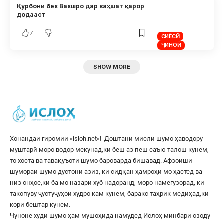
Қурбони бех Вахшро дар ваҳшат қарор
додааст
7
СИЁСӢ
ҶИНОӢ
SHOW MORE
Хонандаи гиромии «
isloh.net
«! Доштани мисли шумо ҳаводору
муштарӣ моро водор мекунад,ки беш аз пеш саъю талош кунем,
то хоста ва тавақуъоти шумо бароварда бишавад. Афзоиши
шумораи шумо дустони азиз, ки сидқан ҳамроҳи мо ҳастед ва
низ онҳое,ки ба мо назари хуб надоранд, моро намегузорад, ки
такопуву ҷустуҷуҳои худро кам кунем, баракс таҳрик медиҳад,ки
кори бештар кунем.
Чуноне худи шумо ҳам мушоҳида намудед Ислоҳ минбари озоду