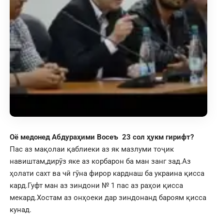
Оё медонед Абдураҳими Восеъ 23 сол ҳукм гирифт?
Пас аз мақолаи қаблиеки аз як мазлуми тоҷик
навиштам,дирӯз яке аз корбарон ба ман занг зад.Аз
ҳолати сахт ва чӣ гӯна фирор карднаш ба украина қисса
кард.Гуфт ман аз зиндони № 1 пас аз раҳои қисса
мекард.Хостам аз онҳоеки дар зиндонанд бароям қисса
кунад.