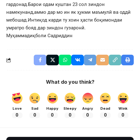
гардонад.Барои одам куштан 23 сол зиндон
намекунанд,аммо дар мо ин як ҳукми маъмулӣ ва оддӣ
мебошад.Интиқод карди ту хоин ҳасти боқимондаи
умратро бояд дар зиндон гузаронӣ.
Муҳаммадиқболи Садриддин
What do you think?
Love
Sad
Happy
Sleepy
Angry
Dead
Wink
0
0
0
0
0
0
0