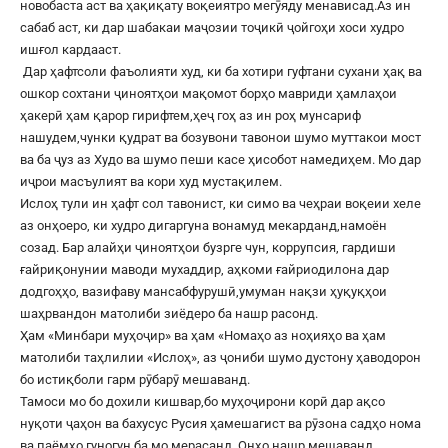
новобаста аст ва ҳақиқату воқеиятро мегӯяду менависад.Аз ин
сабаб аст, ки дар шабакаи маҷозии тоҷикӣ ҷойгоҳи хоси худро
ишғол кардааст.
Дар ҳафтсоли фаъолияти худ, ки ба хотири гуфтани сухани ҳақ ва
ошкор сохтани ҷиноятҳои мақомот борҳо мавриди ҳамлаҳои
ҳакерӣ ҳам қарор гирифтем,ҳеҷ гоҳ аз ин роҳ мунсариф
нашудем,чунки қудрат ва бозувони тавонои шумо муттакои мост
ва ба ҷуз аз Худо ва шумо пеши касе ҳисобот намедиҳем. Мо дар
иҷрои масъулият ва кори худ мустақилем.
Ислоҳ тули ин ҳафт сол тавонист, ки симо ва чеҳраи воқеии хеле
аз онҳоеро, ки худро дигаргуна вонамуд мекарданд,намоён
созад. Бар алайҳи ҷиноятҳои бузрге чун, коррупсия, гардиши
ғайриқонунии маводи мухаддир, аҳкоми ғайриодилона дар
додгоҳҳо, вазифаву мансабфурушӣ,умуман нақзи ҳуқуқҳои
шаҳрвандон матолиби зиёдеро ба нашр расонд.
Ҳам «Минбари муҳоҷир» ва ҳам «Номаҳо аз ноҳияҳо ва ҳам
матолиби таҳлилии «Ислоҳ», аз ҷониби шумо дустону ҳаводорон
бо истиқболи гарм рӯбарӯ мешаванд.
Тамоси мо бо дохили кишвар,бо муҳоҷирони корӣ дар ақсо
нуқоти ҷаҳон ва бахусус Русия ҳамешагист ва рӯзона садҳо нома
ва паёмҳо гуногун ба мо мерасанд. Онҳо нашр мешаванд.