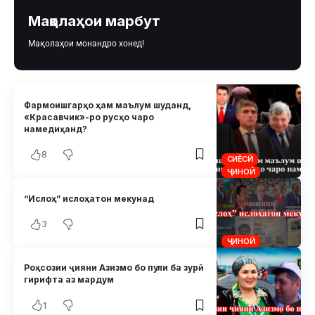
Мақолаҳои марбут
Мақолаҳои монандро хонед!
Фармоишгарҳо ҳам маълум шуданд,
«Красавчик»-ро русҳо чаро
намедиҳанд?
8
СИЁСӢ
ҶИНОӢ
“Ислоҳ” ислоҳатон мекунад
3
ҶИНОӢ
Роҳсозии ҷияни Азизмо бо пули ба зурӣ
гирифта аз мардум
1