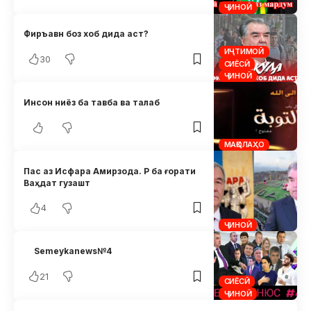
ҶИНОӢ
Фиръавн боз хоб дида аст?
ИҶТИМОӢ
30
СИЁСӢ
ҶИНОӢ
Инсон ниёз ба тавба ва талаб
МАҚОЛАҲО
Пас аз Исфара Амирзода. Р ба ғорати
Ваҳдат гузашт
4
ҶИНОӢ
Semeykanews№4
21
СИЁСӢ
ҶИНОӢ