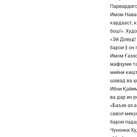
Парвардиг
Имом Навав
кардааст, к
бош!». Худо
«Эй Довуд! 
барои ӯ он 
Имом Ғаззо
мафҳуми та
миёни кишт
шавад ва ҳ
Ибни Қайим
ва дар ин 
«Баъзе аз 
савол меку
барои пада
Чунонки Х