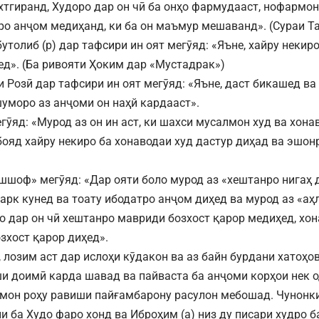
хтгиранд, Худоро дар он чӣ ба онҳо фармудааст, нофармо
ро анҷом медиҳанд, ки ба он маъмур мешаванд». (Сураи Таҳ
утолиб (р) дар тафсири ин оят мегӯяд: «Яъне, хайру некир
ед». (Ба ривояти Ҳоким дар «Мустадрак»)
Розӣ дар тафсири ин оят мегӯяд: «Яъне, даст бикашед ва б
уморо аз анҷоми он наҳй кардааст».
гӯяд: «Мурод аз он ин аст, ки шахси мусалмон худ ва хон
 бояд хайру некиро ба хонаводаи худ дастур диҳад ва эшон
шшоф» мегӯяд: «Дар ояти боло мурод аз «хештанро нигаҳ д
тарк кунед ва тоату ибодатро анҷом диҳед ва мурод аз «аҳ
мо дар он чӣ хештанро мавриди бозхост қарор медиҳед, хо
зхост қарор диҳед».
, лозим аст дар ислоҳи кӯдакон ва аз байн бурдани хатоҳо
и доимӣ карда шавад ва пайваста ба анҷоми корҳои нек о
амон роҳу равиши пайғамбарону расулон мебошад. Чунонки
и ба Худо фаро хонд ва Иброҳим (а) низ ду писари худро б