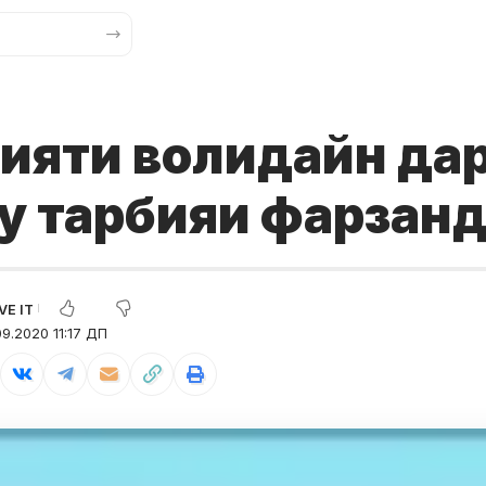
ияти волидайн да
у тарбияи фарзан
9.2020 11:17 ДП