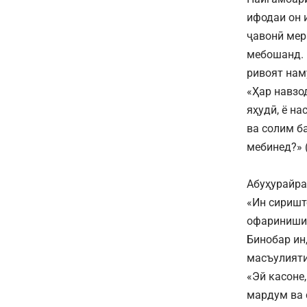
ифодаи он 
ҷавонӣ мер
мебошанд. 
ривоят нам
«Ҳар навзо
яҳудӣ, ё н
ва солим б
мебинед?» (
Абуҳурайра 
«Ин сиришт
офариниши А
Бинобар ин
масъулияти
«Эй касоне
мардум ва 