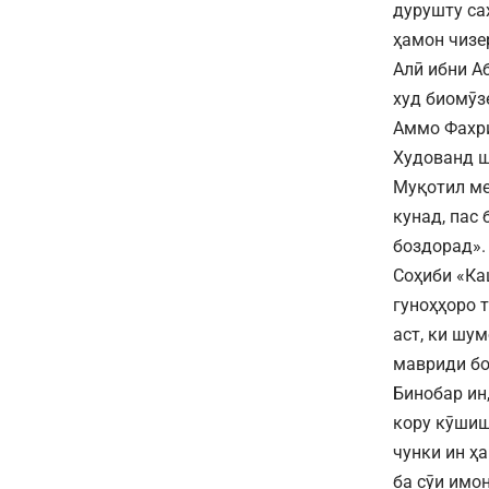
дурушту са
ҳамон чизе
Алӣ ибни Аб
худ биомӯз
Аммо Фахри 
Худованд ш
Муқотил ме
кунад, пас
боздорад».
Соҳиби «Ка
гуноҳҳоро 
аст, ки шу
мавриди бо
Бинобар ин
кору кӯшиш
чунки ин ҳ
ба сӯи имон