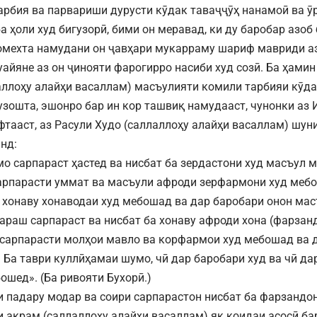
арбия ва парвариши дурусти кӯдак таваҷҷӯҳ нанамоӣ ва ӯ
а ҳоли худ бигузорӣ, бими он меравад, ки ду баробар азоб
омехта намудани он ҷавҳари мукарраму шариф мавриди аз
айяне аз он ҷинояти фарогирро насиби худ созӣ. Ба ҳамин 
аллоҳу алайҳи васаллам) масъулияти комили тарбияи кӯд
узошта, эшонро бар ин кор ташвиқ намудааст, чунонки аз 
уфтааст, аз Расули Худо (саллаллоҳу алайҳи васаллам) шун
нд:
о сарпараст ҳастед ва нисбат ба зердастони худ масъул м
арпарасти уммат ва масъули афроди зерфармони худ меб
 хонаву хонаводаи худ мебошад ва дар баробари онон масъ
араш сарпараст ва нисбат ба хонаву афроди хона (фарзанд
сарпарасти молҳои мавло ва корфармои худ мебошад ва д
. Ба таври куллӣҳамаи шумо, чӣ дар баробари худ ва чӣ да
ошед». (Ба ривояти Бухорӣ.)
 падару модар ва соири сарпарастон нисбат ба фарзандон 
 акрам (саллаллоҳу алайҳи васаллам) як қоидаи асосӣ ба