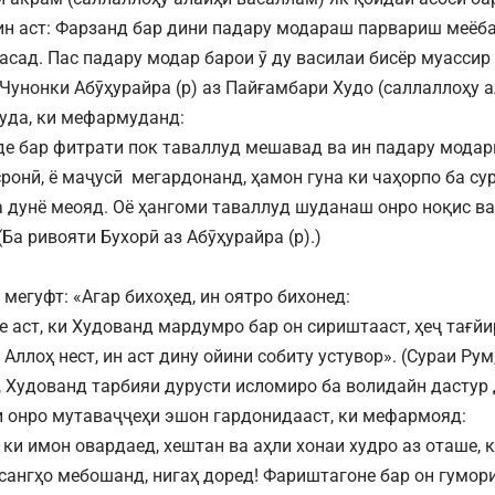
ин аст: Фарзанд бар дини падару модараш парвариш меёба
асад. Пас падару модар барои ӯ ду василаи бисёр муассир
Чунонки Абӯҳурайра (р) аз Пайғамбари Худо (саллаллоҳу 
уда, ки мефармуданд:
де бар фитрати пок таваллуд мешавад ва ин падару модари
асронӣ, ё маҷусӣ мегардонанд, ҳамон гуна ки чаҳорпо ба с
а дунё меояд. Оё ҳангоми таваллуд шуданаш онро ноқис в
Ба ривояти Бухорӣ аз Абӯҳурайра (р).)
мегуфт: «Агар бихоҳед, ин оятро бихонед:
е аст, ки Худованд мардумро бар он сириштааст, ҳеҷ тағйи
ллоҳ нест, ин аст дину ойини собиту устувор». (Сураи Рум, 
, Худованд тарбияи дурусти исломиро ба волидайн дастур 
 онро мутаваҷҷеҳи эшон гардонидааст, ки мефармояд:
, ки имон овардаед, хештан ва аҳли хонаи худро аз оташе,
сангҳо мебошанд, нигаҳ доред! Фариштагоне бар он гумор