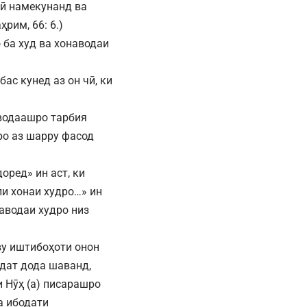
нӣ намекунанд ва
рим, 66: 6.)
о ба худ ва хонаводаи
ас кунед аз он чӣ, ки
аводаашро тарбия
ро аз шарру фасод
оред» ин аст, ки
ли хонаи худро…» ин
наводаи худро низ
ву иштибоҳоти онон
дат дода шаванд,
 Нӯҳ (а) писарашро
а ибодати