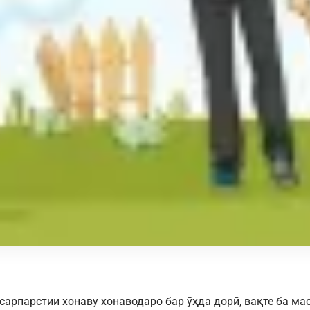
и сарпарстии хонаву хонаводаро бар ӯҳда дорӣ, вақте ба м