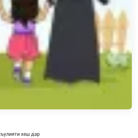
асъулияти хеш дар