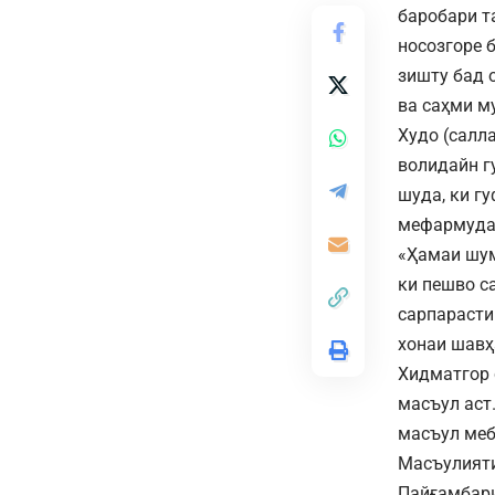
баробари т
носозгоре б
зишту бад 
ва саҳми му
Худо (салл
волидайн г
шуда, ки г
мефармуда
«Ҳамаи шум
ки пешво с
сарпарасти
хонаи шавҳ
Хидматгор 
масъул аст
масъул меб
Масъулияти
Пайғамбари