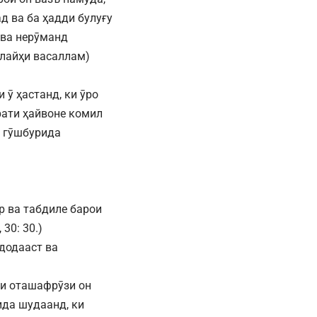
д ва ба ҳадди булуғу
 ва нерӯманд
алайҳи васаллам)
 ӯ ҳастанд, ки ӯро
урати ҳайвоне комил
а гӯшбурида
р ва табдиле барои
30: 30.)
додааст ва
 ки оташафрӯзи он
ида шудаанд, ки