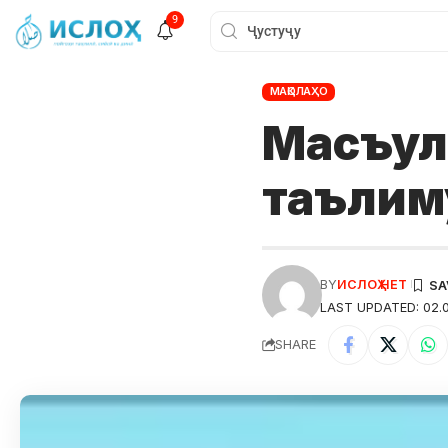
9
МАҚОЛАҲО
Масъул
таълим
BY
ИСЛОҲ НЕТ
LAST UPDATED: 02.0
SHARE