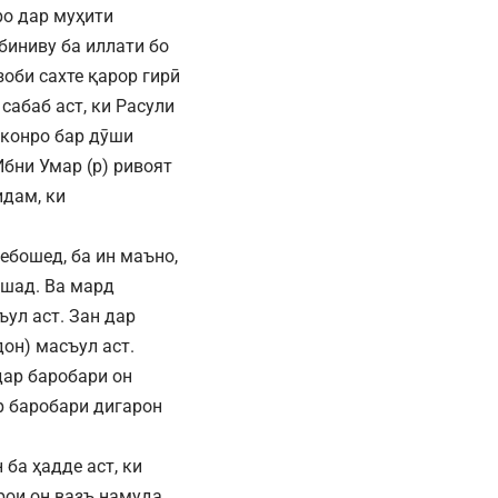
ро дар муҳити
 биниву ба иллати бо
оби сахте қарор гирӣ
сабаб аст, ки Расули
аконро бар дӯши
Ибни Умар (р) ривоят
идам, ки
ебошед, ба ин маъно,
ошад. Ва мард
ул аст. Зан дар
он) масъул аст.
ар баробари он
р баробари дигарон
ба ҳадде аст, ки
рои он вазъ намуда,