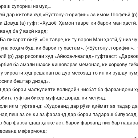
ораш супориш намуд…
ӣ дар китоби худ «Бӯстону-л-орифин» аз имом Шофеъӣ (р)
и Довуд (а) гуфт: «Худоё! Ҳамон тавре, ки барои ман ҳастӣ
ванд ба ӯ ваҳй кард:
Ба писарат бигӯ: «Он тавре, ки ту барои Ман ҳастӣ, ӯ низ 
гуна хоҳам буд, ки барои ту ҳастам». («Бӯстону-л-орифин».. 
лӣ (р) дар рисолаи худ «Айюҳа-л-валад» гуфтааст: «Дарво
рбия ба амали шахси кишоварзе мемонад, ки хорҳову гиё
у зироати худ решакан ва дур месозад то ин ки рушду нумӯ
осили бештар диҳад».
 дар бораи масъулияти волидайн нисбат ба фарзандони х
робита гуфтаи бисёр муфиде дорад, ки мегӯяд:
аҳли илм гуфтаанд: «Худованд дар рӯзи қиёмат аз падар 
над пеш аз он ки аз фарзанд дар бораи падараш бипурсад,
р бар фарзандаш ҳаққе аст, барои фарзанд низ бар падара
удованд мефармояд: