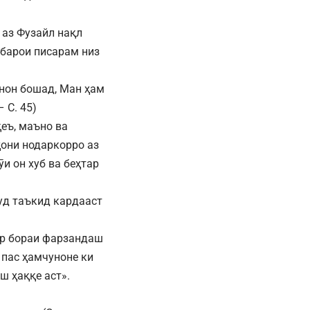
 аз Фузайл нақл
, барои писарам низ
чунон бошад, Ман ҳам
– С. 45)
қеъ, маъно ва
ҳони нодаркорро аз
и он хуб ва беҳтар
уд таъкид кардааст
дар бораи фарзандаш
 пас ҳамчуноне ки
ш ҳаққе аст».