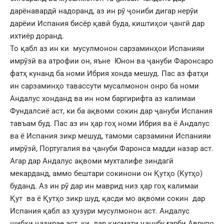
дарёнавардӣ надоранд, аз ин рӯ ҷониби дигар нерӯи
дарёии Испания бисёр қавӣ буда, киштиҳои ҷангӣ дар
ихтиёр доранд.
То қабл аз ин ки мусулмонон сарзаминҳои Испанияи
имрӯзӣ ва атрофии он, яъне Юнон ва ҷануби Фаронсаро
фатҳ кунанд ба номи Ибрия хонда мешуд. Пас аз фатҳи
ин сарзаминҳо тавассути мусалмонон онро ба номи
Андалус хонданд ва ин ном баргирифта аз калимаи
Фундалсиё аст, ки ба ақвоми сокин дар ҷануби Испания
тавъам буд. Пас аз ин ҳар гоҳ номи Ибрия ва ё Андалус
ва ё Испания зикр мешуд, тамоми сарзамини Испанияи
имрӯзӣ, Португалия ва ҷануби Фаронса мадди назар аст.
Агар дар Андалус ақвоми мухталифе зиндагӣ
мекарданд, аммо бештари сокинони он Қутҳо (Кутҳо)
буданд. Аз ин рӯ дар ин маврид низ ҳар гоҳ калимаи
Қут ва ё Қутҳо зикр шуд, қасди мо ақвоми сокин дар
Испания қабл аз ҳузури мусулмонон аст. Андалус
шибҳи ҷазирае аст, ки дар қисмати ҷанубу ғарби Аврупо