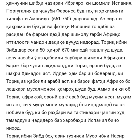
ҳамчунин шибҳи ҷазираи Ибрияро, ки шомили Испания,
Португалия ва ҷануби Фаронса буд таҳти ҳокимияти
хилофати Амавиҳо (661-750) дароварад. Аз сирати
қаҳрамони бузург ва фотеҳи Испания то қабл аз
расидан ба фармондеҳӣ дар шимолу ғарби Африқо
иттилооти чандон дақиқе вуҷуд надорад. Ториқ ибни
Зиёд дар соли 50 ҳиҷрӣ 670 милодӣ таваллуд шуда,
аслу насаби ӯ аз қабоили Барбари шимоли Африқост.
Бархе бар чунин ақидаанд, ки Ториқ эронӣ буда, аз
шаҳри Ҳамадон аст. Иддае ҳам бар ин боваранд, ки
Ториқ аз қабоили арабӣ аст, ки барои фатҳи Африқо бо
лашкари мусалмонон ҳамроҳ шуда буд. Аммо ин ки оё
Ториқ африқоӣ, эронӣ ва ё араб буд муҳим нест, муҳим
ин аст, ки ӯ мусулмони муваҳид (эътиқодманд) ва аз
нобиғае буд, ки бо раҳбарӣ ва тактикаҳои ҷангии худ
тамаддуни ҷадидеро бар харобаҳои Испания бино
ниҳод.
Ториқ ибни Зиёд беҳтарин гузинаи Мусо ибни Насир