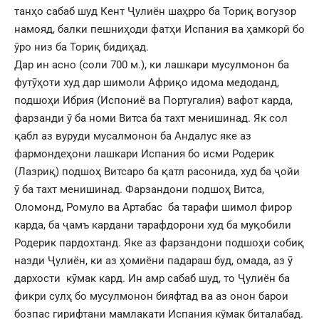
танҳо сабаб шуд Кент Ҷулиён шаҳрро ба Ториқ вогузор
намояд, балки пешниҳоди фатҳи Испания ва ҳамкорӣ бо
ӯро низ ба Ториқ бидиҳад.
Дар ин асно (соли 700 м.), ки лашкари мусулмонон ба
футӯҳоти худ дар шимоли Африқо идома медоданд,
подшоҳи Ибрия (Испониё ва Португалия) вафот карда,
фарзанди ӯ ба номи Витса ба тахт менишинад. Як сол
қабл аз вуруди мусалмонон ба Андалус яке аз
фармондеҳони лашкари Испания бо исми Родерик
(Лазриқ) подшоҳ Витсаро ба қатл расонида, худ ба ҷойи
ӯ ба тахт менишинад. Фарзандони подшоҳ Витса,
Оломонд, Ромуло ва Артабас ба тарафи шимол фирор
карда, ба ҷамъ кардани тарафдорони худ ба муқобили
Родерик пардохтанд. Яке аз фарзандони подшоҳи собиқ
назди Ҷулиён, ки аз ҳомиёни падараш буд, омада, аз ӯ
дархости кӯмак кард. Ин амр сабаб шуд, то Ҷулиён ба
фикри сулҳ бо мусулмонон бияфтад ва аз онон барои
бозпас гирифтани мамлакати Испания кӯмак биталабад.