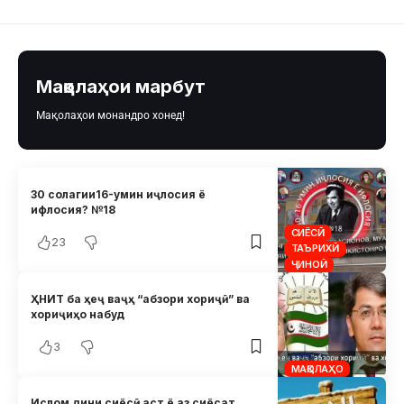
Мақолаҳои марбут
Мақолаҳои монандро хонед!
30 солагии16-умин иҷлосия ё
ифлосия? №18
СИЁСӢ
23
ТАЪРИХӢ
ҶИНОӢ
ҲНИТ ба ҳеҷ ваҷҳ “абзори хориҷӣ” ва
хориҷиҳо набуд
3
МАҚОЛАҲО
Ислом дини сиёсӣ аст ё аз сиёсат