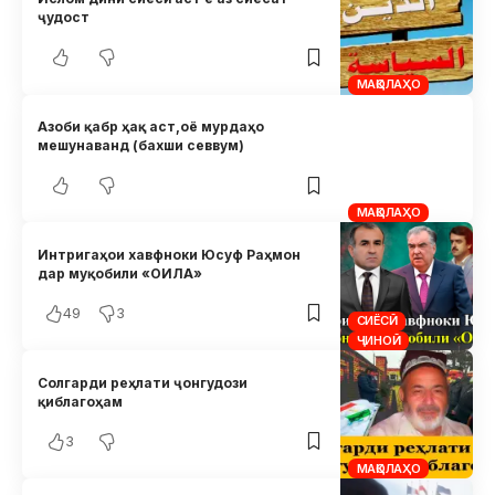
ҷудост
МАҚОЛАҲО
Азоби қабр ҳақ аст,оё мурдаҳо
мешунаванд (бахши севвум)
МАҚОЛАҲО
Интригаҳои хавфноки Юсуф Раҳмон
дар муқобили «ОИЛА»
49
3
СИЁСӢ
ҶИНОӢ
Солгарди реҳлати ҷонгудози
қиблагоҳам
3
МАҚОЛАҲО