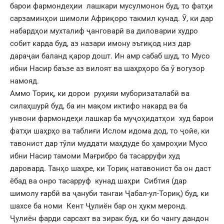
барои фармондеҳии лашкари мусулмонон буд, то фатҳи
сарзаминҳои шимоли Африқоро такмил кунад. Ӯ, ки дар
набардҳои мухталиф ҷанговарӣ ва диловарии худро
собит карда буд, аз назари имону эътиқод низ дар
дараҷаи баланд қарор дошт. Ин амр сабаб шуд, то Мусо
ибни Насир баъзе аз вилоят ва шаҳрҳоро ба ӯ вогузор
намояд.
Аммо Ториқ, ки дорои руҳияи муборизаталабӣ ва
силаҳшурӣ буд, ба ин мақом иктифо накард ва ба
унвони фармондеҳи лашкар ба муҷоҳидатҳои худ барои
фатҳи шаҳрҳо ва таблиғи Ислом идома дод, то ҷойе, ки
тавонист дар тӯли муддати маҳдуде бо ҳамроҳии Мусо
ибни Насир тамоми Мағрибро ба тасарруфи худ
даровард. Танҳо шаҳре, ки Ториқ натавонист ба он даст
ёбад ва онро тасарруф кунад шаҳри Сибтия (дар
шимолу ғарбӣ ва ҷануби тангаи Ҷабал-ул-Ториқ) буд, ки
шахсе ба номи Кент Ҷулиён бар он ҳукм меронд.
Ҷулиён фарди сарсахт ва зирак буд, ки бо чангу дандон