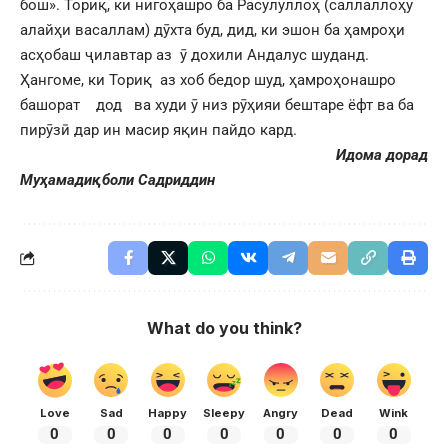
бош». Ториқ, ки нигоҳашро ба Расулуллоҳ (саллаллоҳу
алайҳи васаллам) дӯхта буд, дид, ки эшон ба ҳамроҳи
асҳобаш ҷилавтар аз ӯ дохили Андалус шуданд.
Ҳангоме, ки Ториқ аз хоб бедор шуд, ҳамроҳонашро
башорат дод ва худи ӯ низ рӯҳияи бештаре ёфт ва ба
пирӯзӣ дар ин масир яқин пайдо кард.
Идома дорад
Муҳамадиқболи Садриддин
What do you think?
Love
Sad
Happy
Sleepy
Angry
Dead
Wink
0
0
0
0
0
0
0