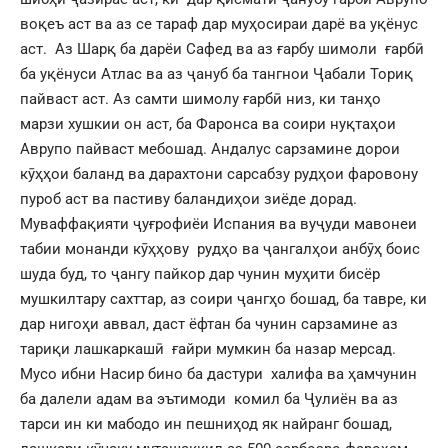
воқеъ аст ва аз се тараф дар муҳосираи дарё ва уқёнус
аст. Аз Шарқ ба дарёи Сафед ва аз ғарбу шимоли ғарбӣ
ба уқёнуси Атлас ва аз ҷануб ба тангнои Ҷабали Ториқ
пайваст аст. Аз самти шимолу ғарбӣ низ, ки танҳо
марзи хушкии он аст, ба Фаронса ва соири нуқтаҳои
Аврупо пайваст мебошад. Андалус сарзамине дорои
кӯҳҳои баланд ва дарахтони сарсабзу рудҳои фаровону
пуроб аст ва пастиву баландиҳои зиёде дорад.
Муваффақияти ҷуғрофиёи Испания ва вуҷуди мавонеи
табии монанди кӯҳҳову рудҳо ва ҷангалҳои анбӯҳ боис
шуда буд, то ҷангу пайкор дар чунин муҳити бисёр
мушкилтару сахттар, аз соири ҷангҳо бошад, ба тавре, ки
дар нигоҳи аввал, даст ёфтан ба чунин сарзамине аз
тариқи лашкаркашӣ ғайри мумкин ба назар мерсад.
Мусо ибни Насир бино ба дастури халифа ва ҳамчунин
ба далели адам ва эътимоди комил ба Ҷулиён ва аз
тарси ин ки мабодо ин пешниҳод як найранг бошад,