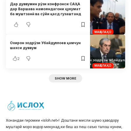
Дар дуввумин рӯзи конфронси САҲА
дар Варшава намояндагони ҳукумат
ба муштзанӣ ва сӯйи қасд гузаштанд
МАҚОЛАҲО
Охирон зодрӯзи Убайдуллоев ҳамчун
шахси дуввум
2
МАҚОЛАҲО
SHOW MORE
Хонандаи гиромии «
isloh.net
«! Доштани мисли шумо ҳаводору
муштарӣ моро водор мекунад,ки беш аз пеш саъю талош кунем,