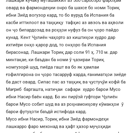
лашкари кӯчаку муташаккил аз 500 сарбозро фароҳам
овард ва фармондеҳии онро ба шахсе бо номи Ториқ
ибни Зиёд вогузор кард, то бо вуруд ба Испания ба
касби иттилоот ва таҳқиқу тафҳис аз авзоъ ва аҳволи
он ҷо бипардозад ва роҳҳои нуфуз ба он ҷоро пайдо
кунад. Кент Ҷулиён чаҳорто аз киштиҳои худро дар
ихтиёри онҳо қарор дод, то онҳоро ба Испания
бирасонад. Лашкари Ториқ дар соли 91 ҳ. 710 м. дар
минтақае, ки баъдан ба номи ӯ ҷазираи Ториқ
номгузорӣ шуд, пиёда гашт ва бо як ҳамлаи
ғофилгирона он ҷоро тасарруф карда, ғаниматҳои зиёде
ба даст овард. Сипас пас аз таҳқиқ ва ҷустуҷӯи кофӣ ба
Мағриб баргашта, натиҷаи сафари худро барои Мусо
ибни Насир баён кард. Бо ин пирӯзӣ гуфтори Ҷулиён
барои Мусо собит шуд ва аз роҳнамоиҳову кӯмакҳои ӯ
барои футуҳоти баъдӣ истифода кард.
Мусо ибни Насир, Ториқ ибни Зиёд фармондеҳи
лашкарро фаро мехонад ва ҳафт ҳазор муҷоҳиди