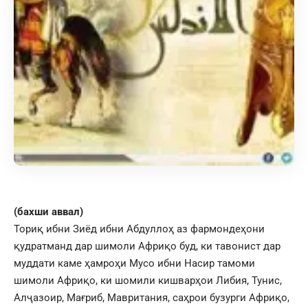
(бахши аввал)
Ториқ ибни Зиёд ибни Абдуллоҳ аз фармондеҳони
қудратманд дар шимоли Африқо буд, ки тавонист дар
муддати каме ҳамроҳи Мусо ибни Насир тамоми
шимоли Африқо, ки шомили кишварҳои Либия, Тунис,
Алҷазоир, Мағриб, Мавритания, саҳрои бузурги Африқо,