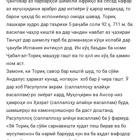
ҷанговар аз барбарҳои шимоли Африқо ва сесад нафар
аз муҷоҳидини арабро дар ихтиёри ӯ қарор медиҳад, то
барои ҷиҳод бо испониёиҳо омода шавад. Ториқ
лашкари худро дар таърихи 5 раҷаби соли 92 ҳ. 711 м. ба
василаи чаҳор киштӣ ва дар чандин навбат аз ҷазираи
Танҷат дар шимолу ғарб ба доманаҳои кӯҳи колабӣ дар
ҷануби Испания интиқол дод. Ин кӯҳ баъдан ба номи
Ҷабал-ал-Ториқ машҳур гашт ва то ҳол ин кӯҳ ба ҳамин
ном аст.
Замоне, ки Ториқ савор бар киштӣ шуд, то ба сӯйи
Андалус ҳаракат кунад, ногаҳон хоб бар ӯ чира гашт. Ӯ
дар хоб Расулулли акрам (саллаллоҳу алайҳи
васаллам)-ро зиёрат кард, Муҳоҷирин ва Ансор низ
ҳамроҳи он Ҳазрат (саллалоҳу алайҳи васаллам) буда,
шамшерҳо ва камонҳояшонро ба даст доштанд.
Расулуллоҳ (саллаллоҳу алйҳи васаллам) ба ӯ фармуд:
«Эй Ториқ ба сӯйи сарнавишти худат пеш бирав ва бо
мусулмонон ба нармӣ бархурд кун ва ба аҳдат вафодор