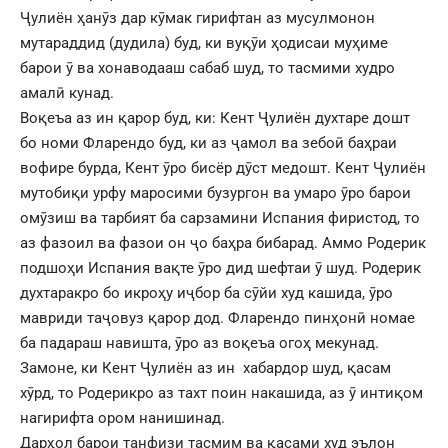
Ҷулиён ҳанӯз дар кӯмак гирифтан аз мусулмонон
мутараддид (дудила) буд, ки вуқӯи ҳодисаи муҳиме
барои ӯ ва хонаводааш сабаб шуд, то тасмими худро
амалӣ кунад.
Воқеъа аз ин қарор буд, ки: Кент Ҷулиён духтаре дошт
бо номи Фларендо буд, ки аз ҷамол ва зебоӣ баҳраи
вофире бурда, Кент ӯро бисёр дӯст медошт. Кент Ҷулиён
мутобиқи урфу маросими бузургон ва умаро ӯро барои
омӯзиш ва тарбият ба сарзамини Испания фиристод, то
аз фазоил ва фазои он ҷо баҳра бибарад. Аммо Родерик
подшоҳи Испания вақте ӯро дид шефтаи ӯ шуд. Родерик
духтаракро бо икроҳу иҷбор ба сӯйи худ кашида, ӯро
мавриди таҷовуз қарор дод. Фларендо пинҳонӣ номае
ба падараш навишта, ӯро аз воқеъа огоҳ мекунад.
Замоне, ки Кент Ҷулиён аз ин хабардор шуд, қасам
хӯрд, то Родерикро аз тахт поин накашида, аз ӯ интиқом
нагирифта ором нанишинад.
Дарҳол барои танфизи тасмим ва қасами худ эълон