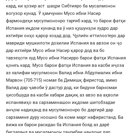
кард, ки ҳозир аст шаҳри Сибтияро ба мусалмонон
вогузор кунад. Ӯ ҳамчунин Мусо ибни Насир
фармондеҳи мусулмононро тарғиб кард, то барои фатҳи
Испания иқдом кунанд ва ӯ низ қушунҳои худро дар
ихтиёри онҳо қарор хоҳад дод. Ҷулиён иттилоотеро дар
мавриди мушкилоти дохилии Испания ва авзои он ҷо
дар ихтиёри Мусо ибни Насир қарор дод ва бо
тавзеҳоти худ Мусо ибни Насирро барои фатҳи Испания
қонеъ кард. Мусо барои фатҳи Испания ва касби иҷоза
аз халифаи мусулмонон Валид ибни Абдулмалик ибни
Марвон (705-715) номае ба Димишқ фиристод, аммо
Валид дар ҷавоби ӯ дастур дод, ки бидуни барномаи
ҳисобшуда ва касби хабари дақиқ аз авзо ва аҳволи
испанявиҳо ва сарзаминашон иқдоми шитобзадае
анҷом надиҳанд ва мусулмононро бо даргирӣ дар
сарзамине дуру ноошно ба коми марг нафиристанд. Ба
вижа ки барои расидан ба Испания бояд аз дарё
бигзаранд ва мусалмонон таҷрибаи чандоне дар