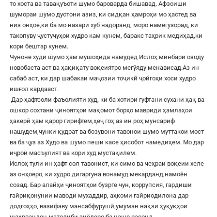
то хоста ва тавақуъоти шумо бароварда бишавад. Афзоиши
шумораи шумо дустони азиз, ки сидқан ҳамроҳи мо ҳастед ва
низ онҳое,ки ба мо назари хуб надоранд, моро намегузорад, ки
такопуву ҷустуҷуҳои худро кам кунем, баракс таҳрик медиҳад,ки
кори бештар кунем.
Чуноне худи шумо ҳам мушоҳида намудед Ислоҳ минбари озоду
новобаста аст ва ҳақиқату воқеиятро мегӯяду менависад.Аз ин
сабаб аст, ки дар шабакаи маҷозии тоҷикӣ ҷойгоҳи хоси худро
ишғол кардааст.
Дар ҳафтсоли фаъолияти худ, ки ба хотири гуфтани сухани ҳақ ва
ошкор сохтани ҷиноятҳои мақомот борҳо мавриди ҳамлаҳои
ҳакерӣ ҳам қарор гирифтем,ҳеҷ гоҳ аз ин роҳ мунсариф
нашудем,чунки қудрат ва бозувони тавонои шумо муттакои мост
ва ба ҷуз аз Худо ва шумо пеши касе ҳисобот намедиҳем. Мо дар
иҷрои масъулият ва кори худ мустақилем.
Ислоҳ тули ин ҳафт сол тавонист, ки симо ва чеҳраи воқеии хеле
аз онҳоеро, ки худро дигаргуна вонамуд мекарданд,намоён
созад. Бар алайҳи ҷиноятҳои бузрге чун, коррупсия, гардиши
ғайриқонунии маводи мухаддир, аҳкоми ғайриодилона дар
додгоҳҳо, вазифаву мансабфурушӣ,умуман нақзи ҳуқуқҳои
шаҳрвандон матолиби зиёдеро ба нашр расонд.