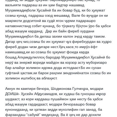
вазъияти падараш аз ин ҳам бадтар нашавад. 
Муҳаммадиқболи Ҳусайнӣ ба ин бовар буд, ки бо ҳукумат 
созиш кунад, падараш озод мешавад. Вале бо вуҷуди он ки 
мақомоти додситонӣ ва судӣ ягон ҷурми падарашро 
натавонистанд собит кунанд, бо тӯҳмату бӯҳтон ӯро ба ҳабси 
абад маҳкум карданд.  Дар ин байн фиреб хурдани 
Муҳаммадиқбол ба дилаш захми калон эҷод карду тамом. 
Дигар ҳеҷ чиз,созиш бо ин ҳукумат ҷуз фиребхурдан ва худро 
фиреб додан чизи дигаре нест.Ҳеҷ касе,то имрӯз ёфт 
намешавад,ки аз созиш бо ҳукумат фоида карда 
бошад.Алҳамдулиллоҳ бародар Муҳаммадиқбол Ҳусайнӣ бо 
нерӯ ва энержӣ вориди майдон ва корзор асту муборизаро 
бар алайҳи золимон идома дода истодааст.Бо ин сухан 
гуфтанӣ ҳастам,ки барои раҳоии зиндониёнатон созиш бо ин 
золимон иштибоҳ ва аблаҳист.
Акнун як кампири бечора, Шодмонова Гулчеҳра, модари 
ДОИШӣ- Ҳусейн Абдусамадов, ки худаш ба гуноҳаш иқрор 
шудааст, аз кори кардааш пушаймон ҳам несту ба ҳабси 
абад маҳкум гардидааст, модари бечораашро бовар 
кунонидаанд, ки ҳатман зидди мухолифин гап занад, ба 
фарзандаш “сабукӣ” медиҳанд. Ва ё ҳеҷ не дар дохили 