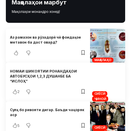
Мақолаҳои марбут
Мақолаҳои монандро хонед!
Аз рамазон ва рӯзадорӣ чӣ фоидаҳое
метавон ба даст овард?
МАҚОЛАҲО
НОМАИ ШИКОЯТИИ РОНАНДАҲОИ
АВТОБУСҲОИ 1,2,3 ДУШАНБЕ БА
“ИСЛОҲ”
2
СИЁСӢ
ҶИНОӢ
Сулҳ бо ривояти дигар. Баъди чаҳоряк
аср
5
СИЁСӢ