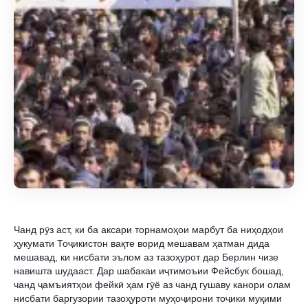
Чанд рӯз аст, ки ба аксари торнамоҳои марбут ба ниҳодҳои 
ҳукумати Тоҷикистон вақте ворид мешавам ҳатман дида 
мешавад, ки нисбати эълом аз тазоҳурот дар Берлин чизе 
навишта шудааст. Дар шабакаи иҷтимоъии Фейсбук бошад, 
чанд ҷамъиятҳои фейкӣ ҳам гӯё аз чанд гушаву канори олам 
нисбати баргузории тазоҳуроти муҳоҷирони тоҷики муқими 