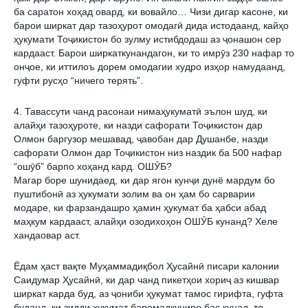
ба саратон хоҳад овард, ки вовайло… Чизи дигар касоне, ки 
барои ширкат дар тазоҳурот омодагӣ дида истодаанд, кайҳо 
ҳукумати Тоҷикистон бо зулму истибдодаш аз ҷонашон сер 
кардааст. Барои ширкаткунандагон, ки то имрӯз 230 нафар то 
онҷое, ки иттилоъ дорем омодагии худро изҳор намудаанд, 
гуфти русҳо “ничего терять”. 
4. Тавассути чанд расонаи нимаҳукуматӣ эълон шуд, ки 
алайҳи тазоҳуроте, ки назди сафорати Тоҷикистон дар 
Олмон баргузор мешавад, ҷавобан дар Душанбе, назди 
сафорати Олмон дар Тоҷикистон низ наздик ба 500 нафар 
“ошӯб” барпо хоҳанд кард. ОШӮБ?
Магар боре шунидаед, ки дар ягон кунҷи дунё мардум бо 
пуштибонӣ аз ҳукумати золим ва он ҳам бо сарварии 
модаре, ки фарзандашро ҳамин ҳукумат ба ҳабси абад 
маҳкум кардааст, алайҳи озодихоҳон ОШӮБ кунанд? Хеле 
хандаовар аст. 
Ёдам ҳаст вақте Муҳаммадиқбол Ҳусайнӣ писари калонии 
Саидумар Ҳусайнӣ, ки дар чанд пикетҳои хориҷ аз кишвар 
ширкат карда буд, аз ҷониби ҳукумат тамос гирифта, гуфта 
буданд, ки зидди ҳукумат баромадкуниро бас кунад, то 