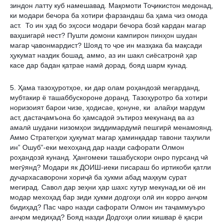
зиндон латту куб намешавад. Мақомоти Тоҷикистон медонад, 
ки модари бечора ба хотири фарзандаш ба ҳама чиз омода 
аст.  То ин ҳад бо эҳсоси модари бечора бозӣ кардан магар 
ваҳшигарӣ нест? Пушти домони кампирон пинҳон шудан 
магар ҷавонмардист? Шояд то ҷое ин мазҳака ба мақсади 
ҳукумат наздик бошад, аммо, аз ин шакл сиёсатронӣ ҳар 
касе дар бадан қатрае намӣ дорад, бояд шарм кунад.
5. Ҳама тазоҳуротҳое, ки дар олам роҳандозӣ мегарданд, 
мубтакир ё ташаббускороне доранд. Тазоҳуротро ба хотири 
норизоият барои чизе, ҳодисае, қонуне, ки  алайҳи мардум 
аст, дастаҷамъона бо ҳамсадоӣ эътироз мекунанд ва аз 
амалӣ шудани низомҳои зиддимардумӣ пешгирӣ менамоянд. 
Аммо Стратегҳои ҳукумат магар ҳаминқадар тавони таҳлили 
ин” Ошуб”-еки мехоҳанд дар назди сафорати Олмон 
роҳандозӣ кунанд. Ҳангомеки ташабускори онро пурсанд чӣ 
мегӯянд? Модари як ДОИШ-иеки писараш бо иртикоби қатли 
дучархасаворони хориҷӣ ба ҳукми абад маҳкум сурат 
мегирад. Савол дар зеҳни ҳар шахс хутур мекунад,ки оё ин 
модар мехоҳад бар зиди ҳукми додгоҳи олӣ ин корро анҷом 
бидиҳад? Пас чаро назди сафорати Олмон ин таҷаммуъро 
анҷом медиҳад? Бояд назди Додгоҳи олии кишвар ё қасри 