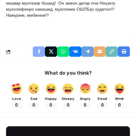
кишвар мунтазир бошед!  Он замон дигар пои Наҳзату 
мухолифинро накашед, муаллими ОШӮБҳо худатон!!! 
Намурем, мебинем!!! 
What do you think?
Love
Sad
Happy
Sleepy
Angry
Dead
Wink
0
0
0
0
0
0
0