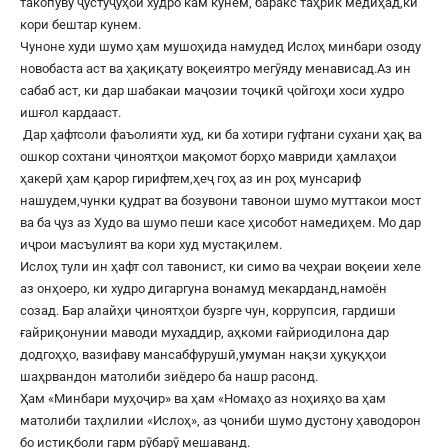
такопуву ҷустуҷуҳои худро кам кунем, баракс таҳрик медиҳад,ки
кори бештар кунем.
Чуноне худи шумо ҳам мушоҳида намудед Ислоҳ минбари озоду
новобаста аст ва ҳақиқату воқеиятро мегӯяду менависад.Аз ин
сабаб аст, ки дар шабакаи маҷозии тоҷикӣ ҷойгоҳи хоси худро
ишғол кардааст.
Дар ҳафтсоли фаъолияти худ, ки ба хотири гуфтани сухани ҳақ ва
ошкор сохтани ҷиноятҳои мақомот борҳо мавриди ҳамлаҳои
ҳакерӣ ҳам қарор гирифтем,ҳеҷ гоҳ аз ин роҳ мунсариф
нашудем,чунки қудрат ва бозувони тавонои шумо муттакои мост
ва ба ҷуз аз Худо ва шумо пеши касе ҳисобот намедиҳем. Мо дар
иҷрои масъулият ва кори худ мустақилем.
Ислоҳ тули ин ҳафт сол тавонист, ки симо ва чеҳраи воқеии хеле
аз онҳоеро, ки худро дигаргуна вонамуд мекарданд,намоён
созад. Бар алайҳи ҷиноятҳои бузрге чун, коррупсия, гардиши
ғайриқонунии маводи мухаддир, аҳкоми ғайриодилона дар
додгоҳҳо, вазифаву мансабфурушӣ,умуман нақзи ҳуқуқҳои
шаҳрвандон матолиби зиёдеро ба нашр расонд.
Ҳам «Минбари муҳоҷир» ва ҳам «Номаҳо аз ноҳияҳо ва ҳам
матолиби таҳлилии «Ислоҳ», аз ҷониби шумо дустону ҳаводорон
бо истиқболи гарм рӯбарӯ мешаванд.