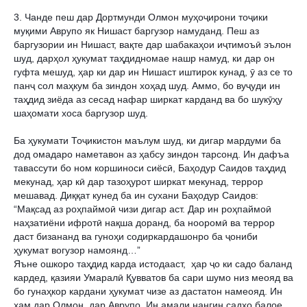
3. Чанде пеш дар Дортмунди Олмон муҳоҷирони тоҷики 
муқими Аврупо як Нишаст баргузор намуданд. Пеш аз 
баргузории ин Нишаст, вақте дар шабакаҳои иҷтимоъӣ эълон 
шуд, дарҳол ҳукумат таҳдидномае нашр намуд, ки дар он 
гуфта мешуд, ҳар ки дар ин Нишаст иштирок кунад, ӯ аз се то 
панҷ сол маҳкум ба зиндон хоҳад шуд. Аммо, бо вуҷуди ин 
таҳдид зиёда аз сесад нафар ширкат карданд ва бо шукӯҳу 
шаҳомати хоса баргузор шуд. 
Ба ҳукумати Тоҷикистон маълум шуд, ки дигар мардуми ба 
дод омадаро наметавон аз ҳабсу зиндон тарсонд. Ин дафъа 
тавассути бо ном коршиноси сиёсӣ, Баҳодур Саидов таҳдид 
мекунад, ҳар кӣ дар тазоҳурот ширкат мекунад, террор 
мешавад. Диққат кунед ба ин сухани Баҳодур Саидов: 
“Мақсад аз роҳпаймоӣ чизи дигар аст. Дар ин роҳпаймоӣ 
наҳзатиёни ифротӣ нақша доранд, ба нооромӣ ва террор 
даст бизананд ва гуноҳи содиркардашонро ба ҷониби 
ҳукумат вогузор намоянд…”
Яъне ошкоро таҳдид карда истодааст,  ҳар ҷо ки садо баланд 
кардед, қазияи Умаралӣ Қувватов ба сари шумо низ меояд ва 
бо гунаҳкор кардани ҳукумат чизе аз дастатон намеояд. Ин 
ҳам дар Олмон, дар Аврупо. Ин амали нангин садҳо балое 