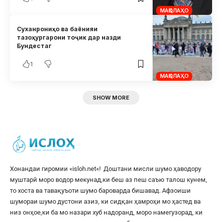
МАҚОЛАҲО
Суханрониҳо ва баёнияи
тазоҳургарони тоҷик дар назди
Бундестаг
1
МАҚОЛАҲО
SHOW MORE
Хонандаи гиромии «
isloh.net
«! Доштани мисли шумо ҳаводору
муштарӣ моро водор мекунад,ки беш аз пеш саъю талош кунем,
то хоста ва тавақуъоти шумо бароварда бишавад. Афзоиши
шумораи шумо дустони азиз, ки сидқан ҳамроҳи мо ҳастед ва
низ онҳое,ки ба мо назари хуб надоранд, моро намегузорад, ки