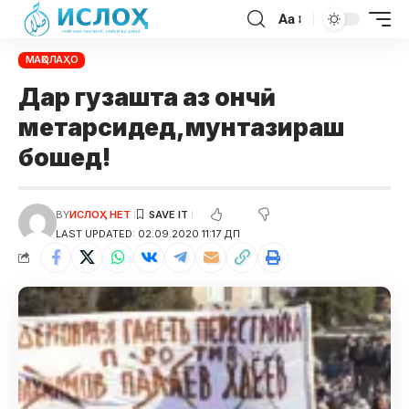
Aa
МАҚОЛАҲО
Дар гузашта аз ончӣ
метарсидед,мунтазираш
бошед!
BY
ИСЛОҲ НЕТ
LAST UPDATED: 02.09.2020 11:17 ДП