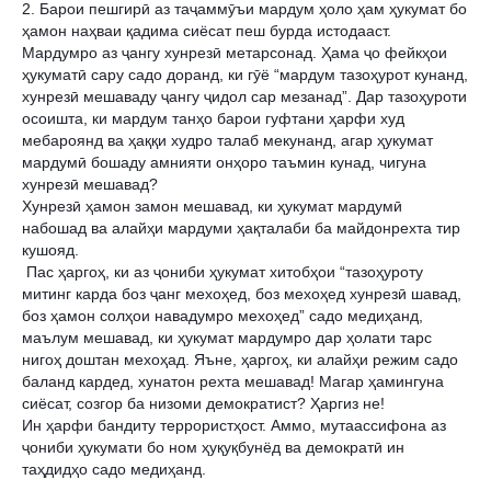
2. Барои пешгирӣ аз таҷаммӯъи мардум ҳоло ҳам ҳукумат бо 
ҳамон наҳваи қадима сиёсат пеш бурда истодааст. 
Мардумро аз ҷангу хунрезӣ метарсонад. Ҳама ҷо фейкҳои 
ҳукуматӣ сару садо доранд, ки гӯё “мардум тазоҳурот кунанд, 
хунрезӣ мешаваду ҷангу ҷидол сар мезанад”. Дар тазоҳуроти 
осоишта, ки мардум танҳо барои гуфтани ҳарфи худ 
мебароянд ва ҳаққи худро талаб мекунанд, агар ҳукумат 
мардумӣ бошаду амнияти онҳоро таъмин кунад, чигуна 
хунрезӣ мешавад? 
Хунрезӣ ҳамон замон мешавад, ки ҳукумат мардумӣ 
набошад ва алайҳи мардуми ҳақталаби ба майдонрехта тир 
кушояд.
 Пас ҳаргоҳ, ки аз ҷониби ҳукумат хитобҳои “тазоҳуроту 
митинг карда боз ҷанг мехоҳед, боз мехоҳед хунрезӣ шавад, 
боз ҳамон солҳои навадумро мехоҳед” садо медиҳанд, 
маълум мешавад, ки ҳукумат мардумро дар ҳолати тарс 
нигоҳ доштан мехоҳад. Яъне, ҳаргоҳ, ки алайҳи режим садо 
баланд кардед, хунатон рехта мешавад! Магар ҳамингуна 
сиёсат, созгор ба низоми демократист? Ҳаргиз не! 
Ин ҳарфи бандиту террористҳост. Аммо, мутаассифона аз 
ҷониби ҳукумати бо ном ҳуқуқбунёд ва демократӣ ин 
таҳдидҳо садо медиҳанд. 