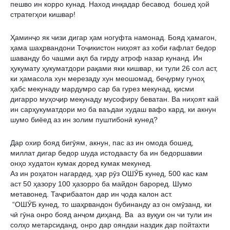
пешво ин корро кунад. Наход инқадар бесавод  бошед ҳой 
стратегҳои кишвар! 
Ҳаминҷо як чизи дигар ҳам ногуфта намонад. Бояд ҳамагон, 
ҳама шаҳрвандони Тоҷикистон ниҳоят аз хоби ғафлат бедор 
шаванду бо чашми ақл ба гирду атроф назар кунанд. Ин 
ҳукумату ҳукуматдори рақами яки кишвар, ки тули 26 сол аст, 
ки ҳамасола хун мерезаду хун меошомад, беҷурму гуноҳ 
ҳабс мекунаду мардумро сар ба гурез мекунад, қисми 
дигарро муҳоҷир мекунаду мусофиру беватан. Ва ниҳоят кай 
ин сарҳукуматдори мо ба ваъдаи худаш вафо кард, ки акнун 
шумо биёед аз ин золим пуштибонӣ кунед? 
Дар охир бояд бигӯям, акнун, пас аз ин омода бошед, 
миллат дигар бедор шуда истодаасту ба ин бедоршавии 
онҳо худатон кумак доред кумак мекунед.
Аз ин роҳатон нагардед, ҳар рӯз ОШӮБ кунед, 500 кас кам 
аст 50 ҳазору 100 ҳазорро ба майдон бароред. Шумо 
метавонед. Таҷрибаатон дар ин ҷода калон аст.
 “ОШӮБ кунед, то шаҳрвандон бубинанду аз он омӯзанд, ки 
чӣ гӯна онро бояд анҷом диҳанд. Ва  аз вуқуи он чи тули ин 
солҳо метарсиданд, онро дар ояндаи наздик дар пойтахти 