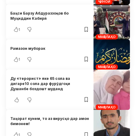
ҶИНОӢ
Баҳси Барзу Абдураззоқов бо
Муҳиддин Кабирӣ
1
МАҚОЛАҲО
Рамазон муборак
1
МАҚОЛАҲО
Ду «терорист» яке 65 сола ва
дигаре10 сола дар фурӯдгоҳи
Душанбе боздошт шуданд
МАҚОЛАҲО
Таҳорат кунем, то аз вирусҳо дар амон
бимонем!
1