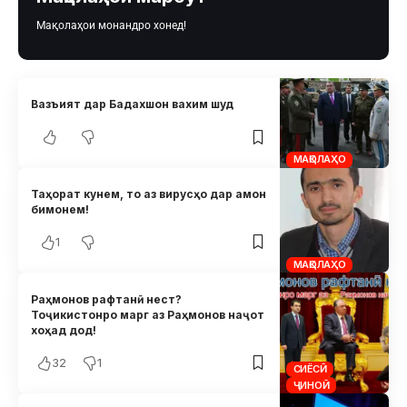
Мақолаҳои монандро хонед!
Вазъият дар Бадахшон вахим шуд
МАҚОЛАҲО
Таҳорат кунем, то аз вирусҳо дар амон
бимонем!
1
МАҚОЛАҲО
Раҳмонов рафтанӣ нест?
Тоҷикистонро марг аз Раҳмонов наҷот
хоҳад дод!
32
1
СИЁСӢ
ҶИНОӢ