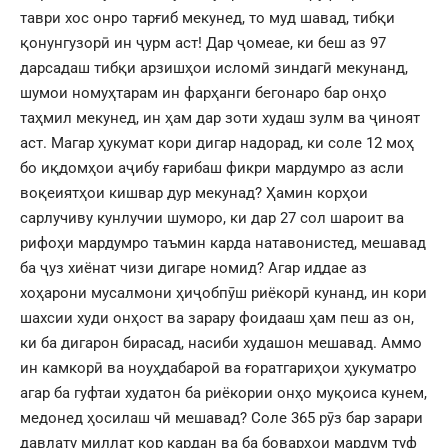
таври хос онро тарғиб мекунед, то муд шавад, тибқи
қонунгузорӣ ин ҷурм аст! Дар ҷомеае, ки беш аз 97
дарсадаш тибқи арзишҳои исломӣ зиндагӣ мекунанд,
шумои номуҳтарам ин фарҳанги бегонаро бар онҳо
таҳмил мекунед, ин ҳам дар зоти худаш зулм ва ҷиноят
аст. Магар ҳукумат кори дигар надорад, ки соле 12 моҳ
бо иқдомҳои аҷибу ғарибаш фикри мардумро аз асли
воқеиятҳои кишвар дур мекунад? Ҳамин корҳои
сарлучиву кунлучии шуморо, ки дар 27 сол шароит ва
рифоҳи мардумро таъмин карда натавонистед, мешавад
ба ҷуз хиёнат чизи дигаре номид? Агар иддае аз
хоҳарони мусалмони ҳиҷобпӯш риёкорӣ кунанд, ин кори
шахсии худи онҳост ва зарару фоидааш ҳам пеш аз он,
ки ба дигарон бирасад, насиби худашон мешавад. Аммо
ин камкорӣ ва ноуҳдабароӣ ва ғоратгариҳои ҳукуматро
агар ба гуфтаи худатон ба риёкории онҳо муқоиса кунем,
медонед ҳосилаш чӣ мешавад? Соле 365 рӯз бар зарари
давлату миллат кор кардан ва ба боварҳои мардум туф