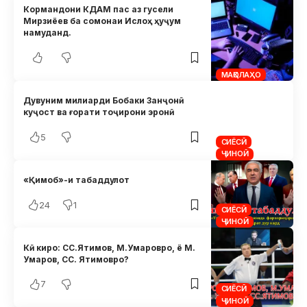
Кормандони КДАМ пас аз гусели
Мирзиёев ба сомонаи Ислоҳ ҳуҷум
намуданд.
МАҚОЛАҲО
Дувуним милиарди Бобаки Занҷонӣ
куҷост ва ғорати тоҷирони эронӣ
5
СИЁСӢ
ҶИНОӢ
«Қимоб»-и табаддулот
24
1
СИЁСӢ
ҶИНОӢ
Кӣ киро: СС.Ятимов, М.Умаровро, ё М.
Умаров, СС. Ятимовро?
7
СИЁСӢ
ҶИНОӢ