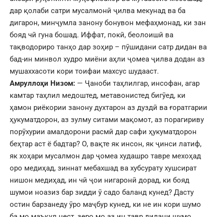
дар қолаби сатри мусалмонӣ ҷилва мекунад ва ба
дигарон, минҷумла занону бонувон мефаҳмонад, ки зан
бояд чӣ гуна бошад. Иффат, покӣ, беолоишӣ ва
тақводориро танҳо дар зоҳир – пӯшидани сатр дидан ва
бад-ин минвол худро миёни аҳли ҷомеа ҷилва додан аз
мушаххасоти кори тоифаи махсус шудааст.
Амруллоҳи Низом:
— Ҷаноби таҳлилгар, инсофан, агар
камтар таҳлил медоштед, метавонистед бигӯед, ки
ҳамон риёкории занону духтарон аз дуздӣ ва ғоратгарии
ҳукуматдорон, аз зулму ситами мақомот, аз порагириву
порӯхурии амалдорони расмӣ дар сафи ҳукуматдорон
беҳтар аст ё бадтар? О, вақте як инсон, як ҷинси латиф,
як хоҳари мусалмон дар ҷомеа худашро тавре мехоҳад
оро медиҳад, зиннат мебахшад ва хубсурату хушсират
нишон медиҳад, ин чӣ ҷои нигаронӣ дорад, ки бояд
шумои ноазиз бар зидди ӯ садо баланд кунед? Дасту
остин барзанеду ӯро маҷбур кунед, ки не ин кори шумо
ба мо маъқул нест, зеро мо аз ин тавр дидани шумо