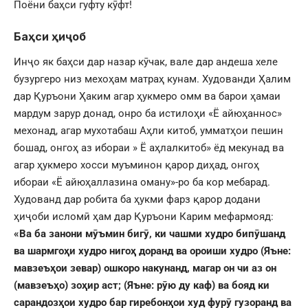
Поёни баҳси гуфту кӯфт!
Баҳси ҳиҷоб
Инҷо як баҳси дар назар кӯчак, вале дар андеша хеле
бузургеро низ мехоҳам матраҳ кунам. Худованди Ҳалим
дар Қуръони Ҳаким агар ҳукмеро омм ва барои ҳамаи
мардум зарур донад, онро ба истилоҳи «Ё айюҳаннос»
мехонад, агар мухотабаш Аҳли китоб, умматҳои пешин
бошад, онгоҳ аз ибораи » Ё аҳлалкитоб» ёд мекунад ва
агар ҳукмеро хосси муъминон қарор диҳад, онгоҳ
ибораи «Ё айюҳаллазина оману»-ро ба кор мебарад.
Худованд дар робита ба ҳукми фарз қарор додани
ҳиҷоби исломӣ ҳам дар Қуръони Карим мефармояд:
«Ва ба занони мӯъмин бигӯ, ки чашми худро бипӯшанд
ва шармгоҳи худро нигоҳ доранд ва ороиши худро (Яъне:
мавзеъҳои зевар) ошкоро накунанд, магар он чи аз он
(мавзеъҳо) зоҳир аст; (Яъне: рӯю ду каф) ва бояд ки
сарандозҳои худро бар гиребонҳои худ фурӯ гузоранд ва