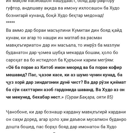
ин мақом насибашон нашудааст, бояд дар рафтору
гуфтор, андешаву ақида ва имону ихлосашон ба Худо
бознигарӣ кунанд, боқӣ Худо беҳтар медонад!
*****
Ва аммо дар бораи масъулини Кумитаи дин бояд қайд
кунам, ки агар то нашри ин матлаб ва расман
мавқеъгириатон дар ин масъала, то имрӯз ба мазлум
буданатон дар ҷомеа шубҳа мекарда бошам, ҳоло бо
сароҳат ва бо истидлол ба Қуръони карим мегӯям:
«Оё ба порае аз Китоб имон меоред ва ба порае кофир
мешавед? Пас, ҷазои касе, ки аз шумо чунин кунад, ба
ҷуз хорӣ дар зиндагонии дунё чист? Ва дар рӯзи қиёмат
ба сӯи сахттарин азоб гардонида шаванд. Ва Худо аз он
чи мекунед, бехабар нест.»
(Сураи Бақара, ояти 85)
Ҷанобоне, ки дар бознашр кардану мавқеъгирӣ кардани
он саҳм доред, агар ҳоло ҳам даъвои мусалмон буданро
дошта бошед, пас борҳо бояд дар имонатон ба Худо