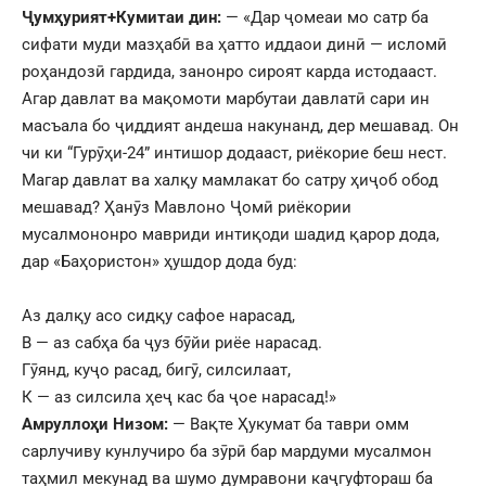
Ҷумҳурият+Кумитаи дин:
— «Дар ҷомеаи мо сатр ба
сифати муди мазҳабӣ ва ҳатто иддаои динӣ — исломӣ
роҳандозӣ гардида, занонро сироят карда истодааст.
Агар давлат ва мақомоти марбутаи давлатӣ сари ин
масъала бо ҷиддият андеша накунанд, дер мешавад. Он
чи ки “Гурӯҳи-24” интишор додааст, риёкорие беш нест.
Магар давлат ва халқу мамлакат бо сатру ҳиҷоб обод
мешавад? Ҳанӯз Мавлоно Ҷомӣ риёкории
мусалмононро мавриди интиқоди шадид қарор дода,
дар «Баҳористон» ҳушдор дода буд:
Аз далқу асо сидқу сафое нарасад,
В — аз сабҳа ба ҷуз бӯйи риёе нарасад.
Гӯянд, куҷо расад, бигӯ, силсилаат,
К — аз силсила ҳеҷ кас ба ҷое нарасад!»
Амруллоҳи Низом:
— Вақте Ҳукумат ба таври омм
сарлучиву кунлучиро ба зӯрӣ бар мардуми мусалмон
таҳмил мекунад ва шумо думравони каҷгуфтораш ба