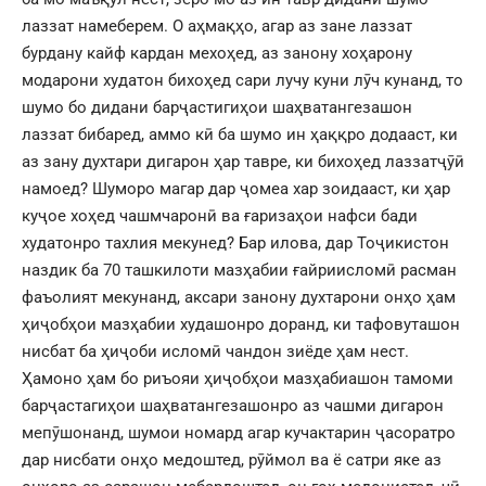
лаззат намеберем. О аҳмақҳо, агар аз зане лаззат
бурдану кайф кардан мехоҳед, аз занону хоҳарону
модарони худатон бихоҳед сари лучу куни лӯч кунанд, то
шумо бо дидани барҷастигиҳои шаҳватангезашон
лаззат бибаред, аммо кӣ ба шумо ин ҳаққро додааст, ки
аз зану духтари дигарон ҳар тавре, ки бихоҳед лаззатҷӯӣ
намоед? Шуморо магар дар ҷомеа хар зоидааст, ки ҳар
куҷое хоҳед чашмчаронӣ ва ғаризаҳои нафси бади
худатонро тахлия мекунед? Бар илова, дар Тоҷикистон
наздик ба 70 ташкилоти мазҳабии ғайриисломӣ расман
фаъолият мекунанд, аксари занону духтарони онҳо ҳам
ҳиҷобҳои мазҳабии худашонро доранд, ки тафовуташон
нисбат ба ҳиҷоби исломӣ чандон зиёде ҳам нест.
Ҳамоно ҳам бо риъояи ҳиҷобҳои мазҳабиашон тамоми
барҷастагиҳои шаҳватангезашонро аз чашми дигарон
мепӯшонанд, шумои номард агар кучактарин ҷасоратро
дар нисбати онҳо медоштед, рӯймол ва ё сатри яке аз