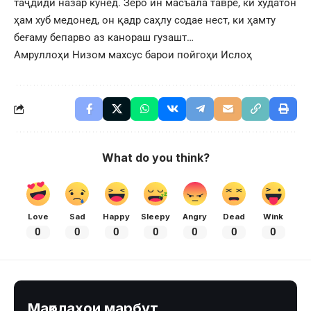
таҷдиди назар кунед. Зеро ин масъала тавре, ки худатон
ҳам хуб медонед, он қадр саҳлу содае нест, ки ҳамту
беғаму бепарво аз канораш гузашт…
Амруллоҳи Низом махсус барои пойгоҳи Ислоҳ
What do you think?
Love
Sad
Happy
Sleepy
Angry
Dead
Wink
0
0
0
0
0
0
0
Мақолаҳои марбут