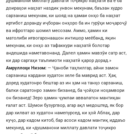
душманони миллату давлати тоҷикро наҳзатӣ ва ё ба
доираҳои наҳзат наздик унвон мекунам, баъзан худро
сарзаниш мекунам, ки шояд на ҳамаи онҳо ба наҳзат
иртибот доранду иҷборан онҳоро ба ин гурӯҳи моҷароҷӯ
ва ифротгаро шомил месозам. Аммо, ҳамин ки
матолиби иғвогаронаашон интишор меёбанд, яқин
мекунам, ки онҳо аз тафаккури наҳзатӣ болотар
андешида наметавонанд. Далел ҳамин мавзӯи сатр аст,
ки дар саргаҳи таълимоти наҳзатӣ қарор дорад.»
Амруллоҳи Низом:
— Ҷаноби таҳлилгар, айни замон
сарзаниш кардани худатон хеле ба маврид аст. Ҳақ
доред худатонро бештар аз ин ҳам на танҳо сарзаниш,
балки саратонро замин бизанед, ба ҷойҳои ноҳамвори
он бизанед! Зеро ҳамин ҷумлаи аввалатон мантиқан
ғалат аст. Шумои бузургвор, агар ақл медоштед, як бор
дар хилват аз худатон намепурсед, ки ҳой Аблаҳ, дар
куҷо, дар кадом китоб, бар асоси кадом мантиқ иддаъо
мекунед, ки «душманони миллату давлати тоҷикро