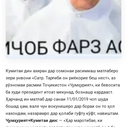
Кумитаи дин ахиран дар сомонаи расимиаш матлаберо
зери унвони «Сатр. Тарғиби он риёкорие беш нест», аз
рӯзномаи расмии Тоҷикистон «Ҷумҳурият», ки бевосита
ба худи президент итоат мекунад, бознашр кардааст.
Ҳарчанд ин матлаб дар санаи 11/01/2019 чоп шуда
бошад ҳам, вале чун вокунишеро дар бораи он то ҳол
нахондам, назарамро дар қолаби гуфту кӯфт, навиштам.
Ҷумҳурият+Кумитаи дин:
— «Ҳар маротибае, ки