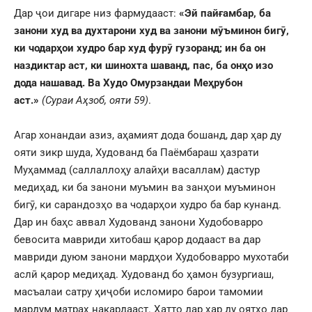
Дар ҷои дигаре низ фармудааст:
«Эй пайғамбар, ба
занони худ ва духтарони худ ва занони мӯъминон бигӯ,
ки чодарҳои худро бар худ фурӯ гузоранд; ин ба он
наздиктар аст, ки шинохта шаванд, пас, ба онҳо изо
дода нашавад. Ва Худо Омурзандаи Меҳрубон
аст.»
(Сураи Аҳзоб, ояти 59)
.
Агар хонандаи азиз, аҳамият дода бошанд, дар ҳар ду
ояти зикр шуда, Худованд ба Паёмбараш ҳазрати
Муҳаммад (саллаллоҳу алайҳи васаллам) дастур
медиҳад, ки ба занони муъмин ва занҳои муъминон
бигӯ, ки сарандозҳо ва чодарҳои худро ба бар кунанд.
Дар ин баҳс аввал Худованд занони Худобоварро
бевосита мавриди хитобаш қарор додааст ва дар
мавриди дуюм занони мардҳои Худобоварро мухотаби
аслӣ қарор медиҳад. Худованд бо ҳамон бузургиаш,
масъалаи сатру ҳиҷоби исломиро барои тамомии
мардум матраҳ накардааст. Ҳатто дар ҳар ду оятҳо дар