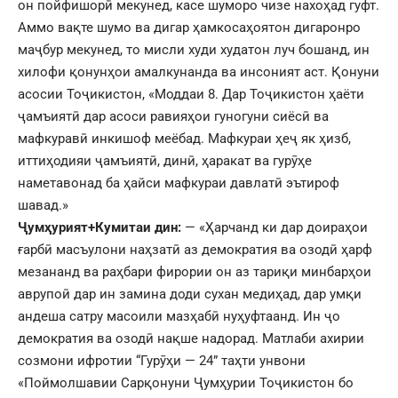
он пойфишорӣ мекунед, касе шуморо чизе нахоҳад гуфт.
Аммо вақте шумо ва дигар ҳамкосаҳоятон дигаронро
маҷбур мекунед, то мисли худи худатон луч бошанд, ин
хилофи қонунҳои амалкунанда ва инсоният аст. Қонуни
асосии Тоҷикистон, «Моддаи 8. Дар Тоҷикистон ҳаёти
ҷамъиятӣ дар асоси равияҳои гуногуни сиёсӣ ва
мафкуравӣ инкишоф меёбад. Мафкураи ҳеҷ як ҳизб,
иттиҳодияи ҷамъиятӣ, динӣ, ҳаракат ва гурӯҳе
наметавонад ба ҳайси мафкураи давлатӣ эътироф
шавад.»
Ҷумҳурият+Кумитаи дин:
— «Ҳарчанд ки дар доираҳои
ғарбӣ масъулони наҳзатӣ аз демократия ва озодӣ ҳарф
мезананд ва раҳбари фирории он аз тариқи минбарҳои
аврупоӣ дар ин замина доди сухан медиҳад, дар умқи
андеша сатру масоили мазҳабӣ нуҳуфтаанд. Ин ҷо
демократия ва озодӣ нақше надорад. Матлаби ахирии
созмони ифротии “Гурӯҳи — 24” таҳти унвони
«Поймолшавии Сарқонуни Ҷумҳурии Тоҷикистон бо