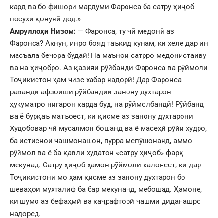
кард ва бо фишори мардуми Фаронса ба сатру ҳиҷоб
посухи қонунӣ дод.»
Амруллоҳи Низом:
— Фаронса, ту чӣ медонӣ аз
Фаронса? Акнун, инро бояд таъкид кунам, ки хеле дар ин
масъала бечора будаӣ! На маънои сатрро медонистаиву
ва на ҳиҷобро. Аз қазияи рӯйбанди Фаронса ва рӯймоли
Тоҷикистон ҳам чизе хабар надорӣ! Дар Фаронса
раванди афзоиши рӯйбандии занону духтарон
ҳукуматро нигарон карда буд, на рӯймолбандӣ! Рӯйбанд
ва ё бурқаъ матъоест, ки қисме аз занону духтарони
Худобовар чӣ мусалмон бошанд ва ё масеҳӣ рӯйи худро,
ба истиснои чашмонашон, пурра мепӯшонанд, аммо
рӯймол ва ё ба қавли худатон «сатру ҳиҷоб» фарқ
мекунад. Сатру ҳиҷоб ҳамон рӯймоли калонест, ки дар
Тоҷикистони мо ҳам қисме аз занону духтарон бо
шеваҳои мухталиф ба бар мекунанд, мебошад. Ҳамоне,
ки шумо аз бефаҳмӣ ва каҷрафторӣ чашми диданашро
надоред.