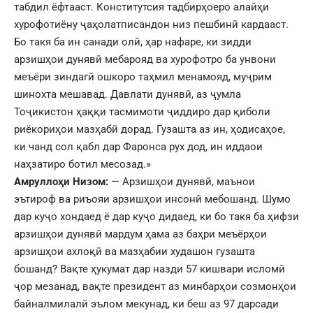
табдил ёфтааст. Конститутсия тадбирҳоеро алайҳи
хурофотиёну ҷаҳолатписандон низ пешбинӣ кардааст.
Бо такя ба ин санади олӣ, ҳар нафаре, ки зидди
арзишҳои дунявӣ мебарояд ва хурофотро ба унвони
меъёри зиндагӣ ошкоро таҳмил менамояд, муҷрим
шинохта мешавад. Давлати дунявӣ, аз ҷумла
Тоҷикистон ҳаққи тасмимоти ҷиддиро дар қиболи
риёкориҳои мазҳабӣ дорад. Гузашта аз ин, ҳодисаҳое,
ки чанд сол қабл дар Фаронса рух дод, ин иддаои
наҳзатиро ботил месозад.»
Амруллоҳи Низом:
— Арзишҳои дунявӣ, маънои
эътироф ва риъояи арзишҳои инсонӣ мебошанд. Шумо
дар куҷо хондаед ё дар куҷо дидаед, ки бо такя ба ҳифзи
арзишҳои дунявӣ мардум ҳама аз баҳри меъёрҳои
арзишҳои ахлоқӣ ва мазҳабии худашон гузашта
бошанд? Вақте ҳукумат дар назди 57 кишвари исломӣ
ҷор мезанад, вақте президент аз минбарҳои созмонҳои
байналмилалӣ эълом мекунад, ки беш аз 97 дарсади