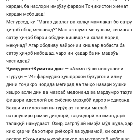
кардан, ба наслҳои имрӯзу фардои Тоҷикистон хиёнат
кардан мебошад!
Мепурсед, ки “Магар давлат ва халқу мамлакат бо сатру
ҳиҷоб обод мешавад?” Ман аз шумо мепурсам, ки магар
сатру ҳиҷоб барои ободии кишвар чи халал ворид
мекунад? Агар ободиву вайронии кишвар вобаста ба
сатру ҳиҷоб набошад, чаро ин қадар ба ин мавзӯъ
часпидед?
Ҷумҳурият+Кумитаи дин:
— «Аммо гӯши ношунавои
«Гурӯҳи – 24» фармудаю ҳушдорҳои бузургони илму
дини тоҷикро нодида мегирад ва танҳо назари хушки
хешро асли дин ва мазҳаб медонанд ва мардумро таҳти
фишори идеологӣ ва сиёсию мазҳабӣ қарор медиҳанд.
Бахши иттилоотии ин гурӯҳ аз тариқи матлаб
сатрпӯширо рамзи диндорӣ, тақводорӣ ва имондорӣ
талаққӣ намудааст. Охир, сатрпӯшӣ имрӯз мӯд шуда, ҳар
кию ҳар чи ба хотири риёкорӣ ва худнамоӣ, ки одати
аксари рӯҳонияти муҳофизакор ва мутаассиб мебошад,