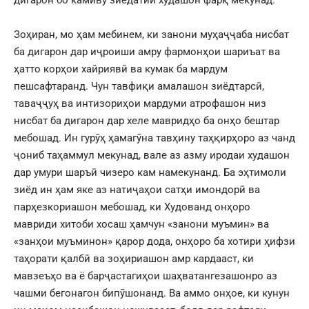
Зоҳиран, мо ҳам мебинем, ки занони муҳаҷҷаба нисбат
ба дигарон дар иҷроиши амру фармонҳои шариъат ва
ҳатто корҳои хайриявӣ ва кумак ба мардум
пешсафтаранд. Чун тавфиқи амалашон зиёдтарсӣ,
таваҷҷуҳ ва интизориҳои мардуми атрофашон низ
нисбат ба дигарон дар хеле мавридҳо ба онҳо бештар
мебошад. Ин гурӯҳ ҳамагӯна тавҳину таҳқирҳоро аз чанд
ҷониб таҳаммул мекунад, вале аз азму иродаи худашон
дар умури шаръӣ чизеро кам намекунанд. Ба эҳтимоли
зиёд ин ҳам яке аз натиҷаҳои сатҳи имондорӣ ва
парҳезкориашон мебошад, ки Худованд онҳоро
мавриди хитоби хосаш ҳамчун
«занони муъмин»
ва
«занҳои муъминон»
қарор дода, онҳоро ба хотири ҳифзи
таҳорати қалбӣ ва зоҳириашон амр кардааст, ки
мавзеъҳо ва ё барҷастагиҳои шаҳватангезашонро аз
чашми бегонагон бипӯшонанд. Ва аммо онҳое, ки кунун