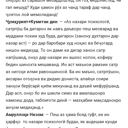
онҳоро аз сарашон мебардоштед, он гоҳ медонистед, чӣ
гап мешуд? Худи ҳамон рӯз аз чанд тараф дар чанд
ҷоятон лой мемолиданд!
Ҷумҳурият+Кумитаи дин
:
— «Аз назари психологӣ,
сатрпӯш ба дигарон як навъ даъворо пеш меоварад ва
муддаии покии худ буда, дигарон (занону духтарон дар
назар аст) — ро дар баробари худ ноқис ва беҷогард
нишон медиҳад. То он даме ки дигар занон сатр
напӯшанд, онҳо дар назари ин ашхос нопок, кофиру
бедин шинохта мешаванд. Ин аст маънои рамзии сатр
аз нигоҳи илми равоншиносӣ. Ба ин маъно, сатрпӯшон,
аксаран огоҳона ва дидаю дониста, алайҳи соири
занҳои берӯсарӣ қиём мекунанд ва даъвӣ мефурӯшанд.
Дар асл, онҳо бо ин шакли симо ва амалашонро
намоиш дода, таблиғоти динӣ — мазҳабии мақсаднокро
анҷом медиҳанд.»
Амруллоҳи Низом
:
— Пеш аз ҳама бояд гуфт, ки ин
ҳарфҳо то назари психологӣ будан, як андешаи кунди