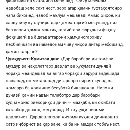
фанатикӣ ва якҷониба мебошад. Фикр мекунам
ҷавобаш хеле сахт нест, зеро агар ҳамин гуфтаҳоятонро
чапа бихонед, ҷавоб маълум мешавад! Аммо онҳое, ки
сарлучиву кунлучиро дар ҷомеа тарғиб мекунанд, низ
бар асоси ҳамин мантиқ тарғибгари фарҳанги фаҳшу
фоҳишагӣ ва ё даъватгарони ҳамҷинсгароиву
лесбиянкагӣ ва намедонам чиву чиҳои дигар мебошанд,
ҳамин тавр не?!
Ҷумҳурият+Кумитаи дин
:-«
Дар баробари ин тоифаи
муздур ва ҷаҳолатгаро давлат ва ҳукумати дунявӣ
чораҳо меандешад ва ангар чораҳои зарурӣ андешида
нашавад, он метавонад дигаронро сироят кунад ва
ҷомеаро ба ноамнию бесуботӣ бикашонад. Низоми
дунявӣ ҳамин навъи талаботро дар баробари
худнамоию риёкориҳои динӣ — мазҳабӣ, ки оқибати
хатарбор доранд, мегузорад. Ин ҳуқуқи низоми
давлатист. Дар давлатҳои низоми куҳнаи динидошта
сатр иҷборист ва ҳар зане, ки ба ин мадрак тобеъ нест,