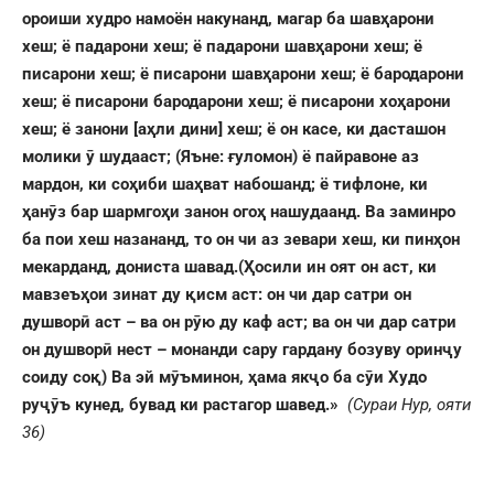
ороиши худро намоён накунанд, магар ба шавҳарони
хеш; ё падарони хеш; ё падарони шавҳарони хеш; ё
писарони хеш; ё писарони шавҳарони хеш; ё бародарони
хеш; ё писарони бародарони хеш; ё писарони хоҳарони
хеш; ё занони [аҳли дини] хеш; ё он касе, ки дасташон
молики ӯ шудааст; (Яъне: ғуломон) ё пайравоне аз
мардон, ки соҳиби шаҳват набошанд; ё тифлоне, ки
ҳанӯз бар шармгоҳи занон огоҳ нашудаанд. Ва заминро
ба пои хеш назананд, то он чи аз зевари хеш, ки пинҳон
мекарданд, дониста шавад.(Ҳосили ин оят он аст, ки
мавзеъҳои зинат ду қисм аст: он чи дар сатри он
душворӣ аст – ва он рӯю ду каф аст; ва он чи дар сатри
он душворӣ нест – монанди сару гардану бозуву оринҷу
соиду соқ) Ва эй мӯъминон, ҳама якҷо ба сӯи Худо
руҷӯъ кунед, бувад ки растагор шавед.»
(Сураи Нур, ояти
36)