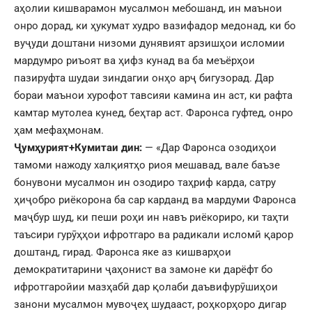
аҳолии кишварамон мусалмон мебошанд, ин маънои
онро дорад, ки ҳукумат худро вазифадор медонад, ки бо
вуҷуди доштани низоми дунявият арзишҳои исломии
мардумро риъоят ва ҳифз кунад ва ба меъёрҳои
пазируфта шудаи зиндагии онҳо арҷ бигузорад. Дар
бораи маънои хурофот тавсияи камина ин аст, ки рафта
камтар мутолеа кунед, беҳтар аст. Фаронса гуфтед, онро
ҳам мефаҳмонам.
Ҷумҳурият+Кумитаи дин:
— «Дар Фаронса озодиҳои
тамоми нажоду халқиятҳо риоя мешавад, вале баъзе
бонувони мусалмон ин озодиро таҳриф карда, сатру
ҳиҷобро риёкорона ба сар карданд ва мардуми Фаронса
маҷбур шуд, ки пеши роҳи ин навъ риёкориро, ки таҳти
таъсири гурӯҳҳои ифротгаро ва радикали исломӣ қарор
доштанд, гирад. Фаронса яке аз кишварҳои
демократитарини ҷаҳонист ва замоне ки дарёфт бо
ифротгаройии мазҳабӣ дар қолаби даъвифурӯшиҳои
занони мусалмон мувоҷеҳ шудааст, роҳкорҳоро дигар