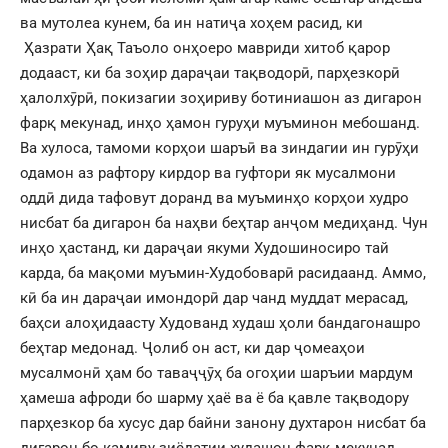
ва мутолеа кунем, ба ин натиҷа хоҳем расид, ки
Ҳазрати Ҳақ Таъоло онҳоеро мавриди хитоб қарор
додааст, ки ба зоҳир дараҷаи тақводорӣ, парҳезкорӣ
ҳалолхӯрӣ, покизагии зоҳириву ботиниашон аз дигарон
фарқ мекунад, инҳо ҳамон гуруҳи муъминон мебошанд.
Ва хулоса, тамоми корҳои шаръӣ ва зиндагии ин гурӯҳи
одамон аз рафтору кирдор ва гуфтори як мусалмони
оддӣ дида тафовут доранд ва муъминҳо корҳои худро
нисбат ба дигарон ба наҳви беҳтар анҷом медиҳанд. Чун
инҳо ҳастанд, ки дараҷаи якуми Худошиносиро тай
карда, ба мақоми муъмин-Худобоварӣ расидаанд. Аммо,
кӣ ба ин дараҷаи имондорӣ дар чанд муддат мерасад,
баҳси алоҳидаасту Худованд худаш ҳоли бандагонашро
беҳтар медонад. Ҷолиб он аст, ки дар ҷомеаҳои
мусалмонӣ ҳам бо таваҷҷӯҳ ба огоҳии шаръии мардум
ҳамеша афроди бо шарму ҳаё ва ё ба қавле тақводору
парҳезкор ба хусус дар байни занону духтарон нисбат ба
дигарон бо камиву зиёдатии худашон фарқ мекунад.