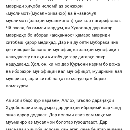
мавриди ҳиҷоби исломӣ аз вожаҳои
«муслимот»
(мусалмонзанҳо)
ва ё
«азвоҷул
муслимот»
(занҳои мусалмонон)
ҳам кор нагирифтааст.
Чӣ расад, ба оммаи мардум, ки Худованд дар дигар
мавридҳо бо ибораи
«аюҳаннос»
ҳамаро мавриди
хитобаш қарор медиҳад. Дар ин ду ояти муборака низ
ҳеч ишорае ба занони мунофиқ ва занҳои мунофиқин
нашудаасту ва аҳли китобу дигару дигарҳо зикр
нашудаанд. Ҳол, он, ки мо дар Қуръони карим бо вожа
ва ибораҳои мунофиқин вал мунофиқот, мушрикин вал
мушрикот, аҳли китоб ва ҳатто маҷус ҳам борҳо
вомехурем.
Аз асли баҳс дур наравем, Аллоҳ Таъоло дараҷаҳои
Худобоварии мардумро дар динҳои иброҳимӣ дар чанд
зина қарор додааст. Дар исломи азиз ҳам мақоми
муъминро аз мусалмон болотар гузоштааст. Дар
масъалаи ҳиҷоби исломӣ ҳам агар каме бештар андеша