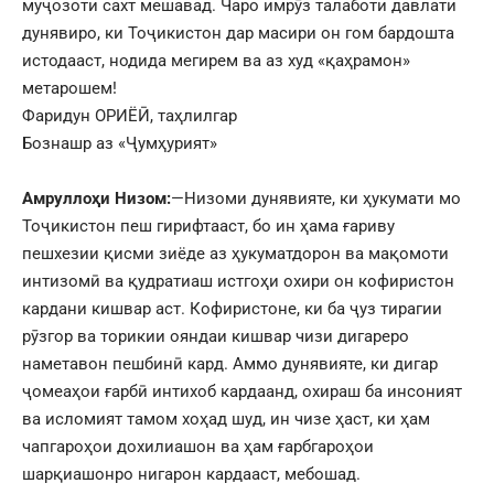
муҷозоти сахт мешавад. Чаро имрӯз талаботи давлати
дунявиро, ки Тоҷикистон дар масири он гом бардошта
истодааст, нодида мегирем ва аз худ «қаҳрамон»
метарошем!
Фаридун ОРИЁӢ, таҳлилгар
Бознашр аз «Ҷумҳурият»
Амруллоҳи Низом:
—
Низоми дунявияте, ки ҳукумати мо
Тоҷикистон пеш гирифтааст, бо ин ҳама ғариву
пешхезии қисми зиёде аз ҳукуматдорон ва мақомоти
интизомӣ ва қудратиаш истгоҳи охири он кофиристон
кардани кишвар аст. Кофиристоне, ки ба ҷуз тирагии
рӯзгор ва торикии ояндаи кишвар чизи дигареро
наметавон пешбинӣ кард. Аммо дунявияте, ки дигар
ҷомеаҳои ғарбӣ интихоб кардаанд, охираш ба инсоният
ва исломият тамом хоҳад шуд, ин чизе ҳаст, ки ҳам
чапгароҳои дохилиашон ва ҳам ғарбгароҳои
шарқиашонро нигарон кардааст, мебошад.