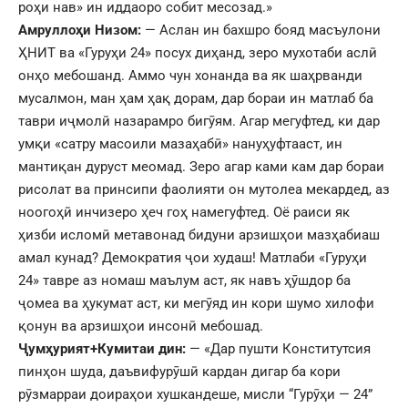
роҳи нав» ин иддаоро собит месозад.»
Амруллоҳи Низом:
— Аслан ин бахшро бояд масъулони
ҲНИТ ва «Гуруҳи 24» посух диҳанд, зеро мухотаби аслӣ
онҳо мебошанд. Аммо чун хонанда ва як шаҳрванди
мусалмон, ман ҳам ҳақ дорам, дар бораи ин матлаб ба
таври иҷмолӣ назарамро бигӯям. Агар мегуфтед, ки дар
умқи «сатру масоили мазаҳабӣ» нануҳуфтааст, ин
мантиқан дуруст меомад. Зеро агар ками кам дар бораи
рисолат ва принсипи фаолияти он мутолеа мекардед, аз
ноогоҳӣ инчизеро ҳеч гоҳ намегуфтед. Оё раиси як
ҳизби исломӣ метавонад бидуни арзишҳои мазҳабиаш
амал кунад? Демократия ҷои худаш! Матлаби «Гуруҳи
24» тавре аз номаш маълум аст, як навъ ҳӯшдор ба
ҷомеа ва ҳукумат аст, ки мегӯяд ин кори шумо хилофи
қонун ва арзишҳои инсонӣ мебошад.
Ҷумҳурият+Кумитаи дин:
— «Дар пушти Конститутсия
пинҳон шуда, даъвифурӯшӣ кардан дигар ба кори
рӯзмарраи доираҳои хушкандеше, мисли “Гурӯҳи — 24”