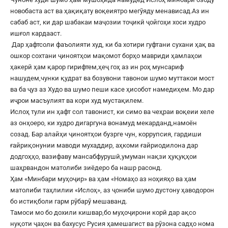
новобаста аст ва ҳақиқату воқеиятро мегӯяду менависад.Аз ин
сабаб аст, ки дар шабакаи маҷозии тоҷикӣ ҷойгоҳи хоси худро
ишғол кардааст.
Дар ҳафтсоли фаъолияти худ, ки ба хотири гуфтани сухани ҳақ ва
ошкор сохтани ҷиноятҳои мақомот борҳо мавриди ҳамлаҳои
ҳакерӣ ҳам қарор гирифтем,ҳеҷ гоҳ аз ин роҳ мунсариф
нашудем,чунки қудрат ва бозувони тавонои шумо муттакои мост
ва ба ҷуз аз Худо ва шумо пеши касе ҳисобот намедиҳем. Мо дар
иҷрои масъулият ва кори худ мустақилем.
Ислоҳ тули ин ҳафт сол тавонист, ки симо ва чеҳраи воқеии хеле
аз онҳоеро, ки худро дигаргуна вонамуд мекарданд,намоён
созад. Бар алайҳи ҷиноятҳои бузрге чун, коррупсия, гардиши
ғайриқонунии маводи мухаддир, аҳкоми ғайриодилона дар
додгоҳҳо, вазифаву мансабфурушӣ,умуман нақзи ҳуқуқҳои
шаҳрвандон матолиби зиёдеро ба нашр расонд.
Ҳам «Минбари муҳоҷир» ва ҳам «Номаҳо аз ноҳияҳо ва ҳам
матолиби таҳлилии «Ислоҳ», аз ҷониби шумо дустону ҳаводорон
бо истиқболи гарм рӯбарӯ мешаванд.
Тамоси мо бо дохили кишвар,бо муҳоҷирони корӣ дар ақсо
нуқоти ҷаҳон ва бахусус Русия ҳамешагист ва рӯзона садҳо нома