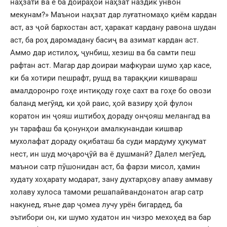
наҳзатӣ ва ё ба доираҳои наҳзат наздик унвон
мекунам?» Маънои наҳзат дар луғатномаҳо қиём кардан
аст, аз ҷой бархостан аст, ҳаракат кардану равона шудан
аст, ба роҳ даромадану басиҷ ва азимат кардан аст.
Аммо дар истилоҳ, ҷунбиш, хезиш ва ба самти пеш
рафтан аст. Магар дар доираи мафкураи шумо ҳар касе,
ки ба хотири пешрафт, рушд ва тараққии кишвараш
амалдоронро гоҳе интиқоду гоҳе сахт ва гоҳе бо овози
баланд мегӯяд, ки ҳой раис, ҳой вазиру ҳой фулон
коратон ин ҷояш иштибоҳ дораду онҷояш мелангад ва
ун тарафаш ба қонунҳои амалкунандаи кишвар
мухолафат дораду оқибаташ ба суди мардуму ҳукумат
нест, ин шуд моҷароҷӯӣ ва ё душманӣ? Далел мегӯед,
маънои сатр пӯшонидан аст, ба фарзи мисол, ҳамин
худату хоҳарату модарат, зану духтарҳову апаву аммаву
холаву хулоса тамоми решапайвандонатон агар сатр
накунед, яъне дар ҷомеа лучу урён бигардед, ба
эътибори он, ки шумо худатон ин чизро мехоҳед ва бар