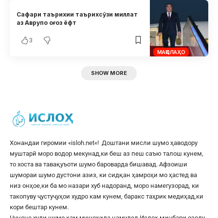
Сафари таърихии таърихсӯзи миллат
аз Аврупо оғоз ёфт
3
МАҚОЛАҲО
SHOW MORE
Хонандаи гиромии «
isloh.net
«! Доштани мисли шумо ҳаводору
муштарӣ моро водор мекунад,ки беш аз пеш саъю талош кунем,
то хоста ва тавақуъоти шумо бароварда бишавад. Афзоиши
шумораи шумо дустони азиз, ки сидқан ҳамроҳи мо ҳастед ва
низ онҳое,ки ба мо назари хуб надоранд, моро намегузорад, ки
такопуву ҷустуҷуҳои худро кам кунем, баракс таҳрик медиҳад,ки
кори бештар кунем.
Чуноне худи шумо ҳам мушоҳида намудед Ислоҳ минбари озоду