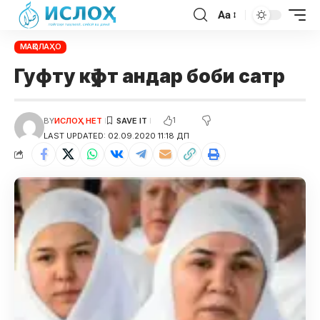
Aa
МАҚОЛАҲО
Гуфту кӯфт андар боби сатр
1
BY
ИСЛОҲ НЕТ
LAST UPDATED: 02.09.2020 11:18 ДП