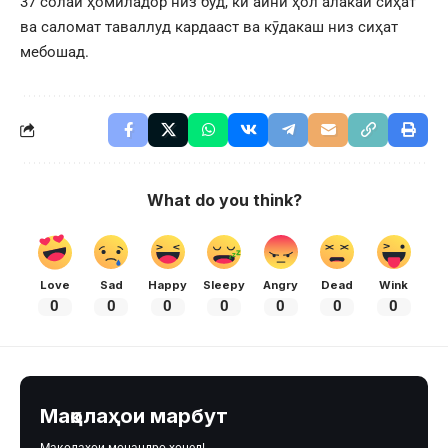
37 солаи ҳомиладор низ буд, ки айни ҳол алакай сиҳат
ва саломат таваллуд кардааст ва кӯдакаш низ сиҳат
мебошад.
What do you think?
Love
Sad
Happy
Sleepy
Angry
Dead
Wink
0
0
0
0
0
0
0
Мақолаҳои марбут