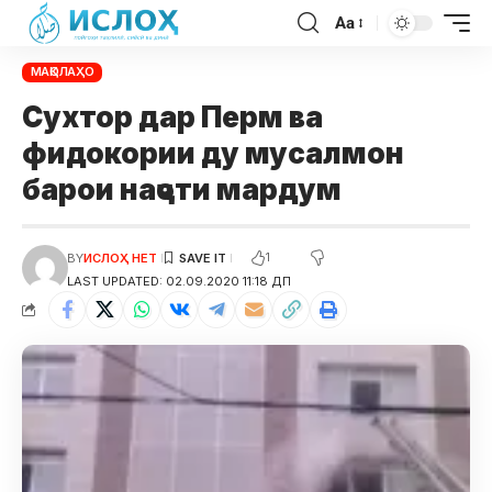
Aa
МАҚОЛАҲО
Сухтор дар Перм ва
фидокории ду мусалмон
барои наҷоти мардум
1
BY
ИСЛОҲ НЕТ
LAST UPDATED: 02.09.2020 11:18 ДП