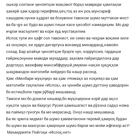
ошкор сохтани ҷиноятҳои мақомот борҳо мавриди ҳамлаҳои
ҳакерӣ ҳам қарор гирифтем,ҳеҷ гоҳ аз ин роҳ мунсариф
нашудем,чунки қудрат ва бозувони тавонои шумо муттакои мост
ва ба ҷуз аз Худо ва шумо пеши касе ҳисобот намедиҳем. Мо дар
иҷрои масъулият ва кори худ мустақилем.
Ислоҳ тули ин ҳафт сол тавонист, ки симо ва чеҳраи воқеии хеле
аз онҳоеро, ки худро дигаргуна вонамуд мекарданд,намоён
созад. Бар алайҳи ҷиноятҳои бузрге чун, коррупсия, гардиши
ғайриқонунии маводи мухаддир, аҳкоми ғайриодилона дар
додгоҳҳо, вазифаву мансабфурушӣ,умуман нақзи ҳуқуқҳои
шаҳрвандон матолиби зиёдеро ба нашр расонд.
Ҳам «Минбари муҳоҷир» ва ҳам «Номаҳо аз ноҳияҳо ва ҳам
матолиби таҳлилии «Ислоҳ», аз ҷониби шумо дустону ҳаводорон
бо истиқболи гарм рӯбарӯ мешаванд.
Тамоси мо бо дохили кишвар,бо муҳоҷирони корӣ дар ақсо
нуқоти ҷаҳон ва бахусус Русия ҳамешагист ва рӯзона садҳо нома
ва паёмҳо гуногун ба мо мерасанд. Онҳо нашр мешаванд.
Ба як ҷумла хидмат ба шумо ҳамватанони гиромӣ,ҳамроҳ будан
бо шумо ва махсусан ҳамроҳии шумо барои мо мояи ифтихор аст!
Маъмурияти Пойгоҳи «
Ислоҳ.нет
«