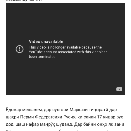
Ёдовар мешавем, дар сухтори Маркази тиҷоратӣ дар
шаҳри Перми Федератсияи Русия, ки санаи 17 январ рух
дод, шаш нафар маҷрӯҳ шуданд. Дар байни онҳо як зани