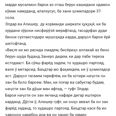
марди мусалмон барои аз оташ берун кашидани одамон
кӯмак намуданд, алалхусус, ба зани ҳомиладори 37-
сола.
Элдар ва Алишер, ду корманди ширкати ҳуқуқӣ, ки ба
хурдани хӯроки нисфирӯзӣ мерафтанд, тасодуфан дуди
бинои сухтаистодаро мушоҳида карда, дарҳол барои ёрӣ
шитофтанд.
«Вақте ки мо расида омадем, бисёриҳо аллакай аз бино
берун шуда буданд.Занеро дидем, ки дар лаби тиреза
истодааст. Ба сӯяш фарёд задем, то худашро партояд,
вале ӯ метарсид. Баъдтар мо фаҳмидем, ки ӯ ҳомиладор
аст. Дарҳол тасмим гирифтем, ки ба хотири наҷоти он
зан ба боло бароем. Ман, ки лоғар ва сабуктар будам,
наҷоти зан ба дӯши ман афтид, — гуфт Элдар.
Барои наҷоти он зан якчанд нафари дигар иштирок
карданд. Дӯсти ӯ, Алишер гуфт, ки онҳо аввал ба он зан
фарёд заданд, то худашро партояд. Баъдтар касе ба ин
ҷавонон нардбон дод ва он занро ба замин