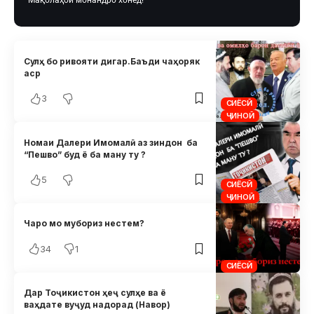
Мақолаҳои монандро хонед!
Сулҳ бо ривояти дигар.Баъди чаҳоряк
аср
3
СИЁСӢ
ҶИНОӢ
Номаи Далери Имомалӣ аз зиндон ба
“Пешво” буд ё ба ману ту ?
5
СИЁСӢ
ҶИНОӢ
Чаро мо мубориз нестем?
34
1
СИЁСӢ
Дар Тоҷикистон ҳеҷ сулҳе ва ё
ваҳдате вуҷуд надорад (Навор)