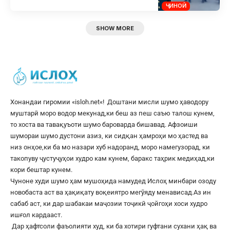
ҶИНОӢ
SHOW MORE
Хонандаи гиромии «
isloh.net
«! Доштани мисли шумо ҳаводору
муштарӣ моро водор мекунад,ки беш аз пеш саъю талош кунем,
то хоста ва тавақуъоти шумо бароварда бишавад. Афзоиши
шумораи шумо дустони азиз, ки сидқан ҳамроҳи мо ҳастед ва
низ онҳое,ки ба мо назари хуб надоранд, моро намегузорад, ки
такопуву ҷустуҷуҳои худро кам кунем, баракс таҳрик медиҳад,ки
кори бештар кунем.
Чуноне худи шумо ҳам мушоҳида намудед Ислоҳ минбари озоду
новобаста аст ва ҳақиқату воқеиятро мегӯяду менависад.Аз ин
сабаб аст, ки дар шабакаи маҷозии тоҷикӣ ҷойгоҳи хоси худро
ишғол кардааст.
Дар ҳафтсоли фаъолияти худ, ки ба хотири гуфтани сухани ҳақ ва