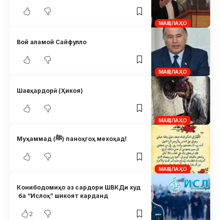
МАҚОЛАҲО
Вой аламой Сайфулло
МАҚОЛАҲО
Шавҳардорӣ (Ҳикоя)
МАҚОЛАҲО
Муҳаммад (ﷺ) паноҳгоҳ мехоҳад!
МАҚОЛАҲО
Конибодомиҳо аз сардори ШВКДи худ
ба “Ислоҳ” шикоят карданд
2