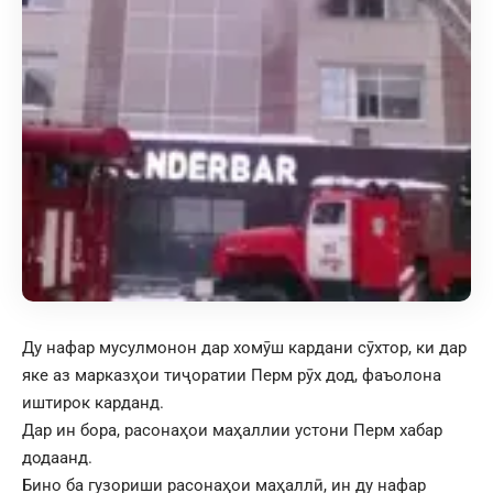
Ду нафар мусулмонон дар хомӯш кардани сӯхтор, ки дар
яке аз марказҳои тиҷоратии Перм рӯх дод, фаъолона
иштирок карданд.
Дар ин бора, расонаҳои маҳаллии устони Перм хабар
додаанд.
Бино ба гузориши расонаҳои маҳаллӣ, ин ду нафар