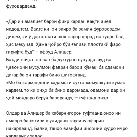
фуроварданд.
«Дар ин амалиёт барои фикр кардан вақти зиёд
надоштем. Вақте ки он занро ба замин фуровардем,
дидем, ки ӯ дар ҳолати шок қарор дорад ва худро бад
ҳис мекунад. Ҳама ҷойро бӯи ғализи плостикӣ фаро
гирифта буд” — афзуд Алишер.
Баъди наҷот, он зан ба духтурон супурда шуд ва
ҷавонони мусулмон фавран барои кӯмак ба одамони
дигар ба он тарафи бино шитофтанд.
«Мо ба кормандони хадамоти сӯхторхомӯшкунӣ кӯмак
кардем, то ки онҳо ба бино даромада, одамони дар он
ҷой мондаро берун бароранд», — гуфтанд онҳо.
Элдар ва Алишер ба хабарнигорон гуфтаанд,онҳо ин
амалро ба хотири шунидани таҳсину офарин
накардаанд. Балки, танҳо вазифаи инсонии худро иҷро
кардаанду халос.