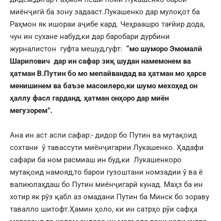
миёнҷигӣ ба зону задааст.Лукашенко дар мулоқот ба
Раҳмон як ишораи аҷибе кард. Чеҳраашро тағйир дода,
чун ин сухане набуд,ки дар баробари дурбини
журналистон гуфта мешуд,гуфт:
“мо шуморо Эмомалӣ
Шарипович дар ин сафар зиқ шудан намемонем ва
ҳатман В.Путин бо мо мепайвандад ва ҳатман мо ҳарсе
менишинем ва баъзе масоилеро,ки шумо мехоҳед он
ҳаллу фасл гарданд, ҳатман онҳоро дар миён
мегузорем”.
Ана ин аст асли сафар:- дидор бо Путин ва мутақоид
сохтани ӯ тавассути миёнҷигарии Лукашенко. Ҳадафи
сафари ба ном расмиаш ин буд,ки Лукашенкоро
мутақоид намояд,то барои гузоштани номзадии ӯ ва ё
валиюлаҳдаш бо Путин миёнҷигарӣ кунад. Маҳз ба ин
хотир як рӯз қабл аз омадани Путин ба Минск бо зораву
тавалло шитофт.Ҳамин ҳоло, ки ин сатрҳо рӯи сафҳа