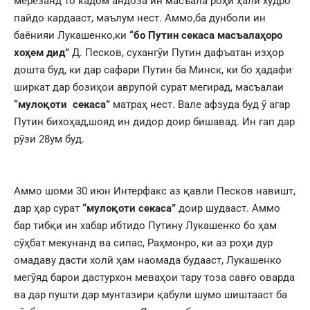
мерезанд то кадом андоза ин масъала роҳи ҳали худро
пайдо кардааст, маълум нест. Аммо,ба дунболи ин
баёнияи Лукашенко,ки
“бо Путин секаса масъалаҳоро
хоҳем дид”
Д. Песков, сухангӯи Путин дафъатан изҳор
дошта буд, ки дар сафари Путин ба Минск, ки бо ҳадафи
ширкат дар бозиҳои аврупоӣ сурат мегирад, масъалаи
“мулоқоти секаса”
матраҳ нест. Вале афзуда буд ӯ агар
Путин бихоҳад,шояд ин дидор доир бишавад. Ин гап дар
рӯзи 28ум буд.
Аммо шоми 30 июн Интерфакс аз қавли Песков навишт,
дар ҳар сурат
“мулоқоти секаса”
доир шудааст. Аммо
бар тибқи ин хабар ибтидо Путину Лукашенко бо ҳам
сӯҳбат мекунанд ва сипас, Раҳмонро, ки аз роҳи дур
омадаву дасти холӣ ҳам наомада будааст, Лукашенко
мегӯяд барои дастурхон меваҳои тару тоза савғо оварда
ва дар пушти дар мунтазири қабули шумо шиштааст ба