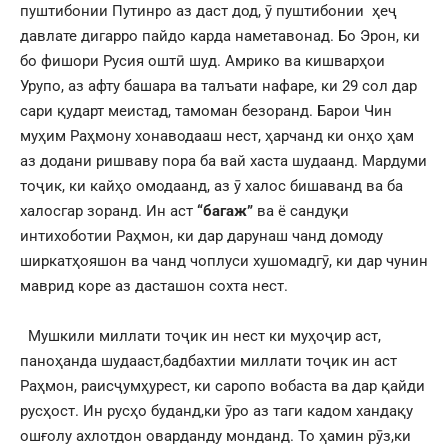
пуштибонии Путинро аз даст дод, ӯ пуштибонии ҳеҷ
давлате дигарро пайдо карда наметавонад. Бо Эрон, ки
бо фишори Русия оштӣ шуд. Амрико ва кишварҳои
Урупо, аз афту башара ва талъати нафаре, ки 29 сол дар
сари қударт меистад, тамоман безоранд. Барои Чин
муҳим Раҳмону хонаводааш нест, ҳарчанд ки онҳо ҳам
аз додани ришваву пора ба вай хаста шудаанд. Мардуми
тоҷик, ки кайҳо омодаанд, аз ӯ халос бишаванд ва ба
халосгар зоранд. Ин аст
“багаж”
ва ё сандуқи
интихоботии Раҳмон, ки дар дарунаш чанд домоду
ширкатҳояшон ва чанд чоплуси хушомадгӯ, ки дар чунин
маврид коре аз дасташон сохта нест.
Мушкили миллати тоҷик ин нест ки муҳоҷир аст,
паноҳанда шудааст,бадбахтии миллати тоҷик ин аст
Раҳмон, раисҷумҳурест, ки саропо вобаста ва дар қайди
русҳост. Ин русҳо буданд,ки ӯро аз таги кадом хандақу
ошғолу ахлотдон оварданду монданд. То ҳамин рӯз,ки