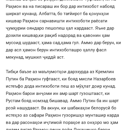
Раҳмон ва на писараш ин бор дар интихобот набояд
ширкат кунанд. Албатта, бо тағйирот ба қонунҳои
кишвар Раҳмон сарнавишти интихоботи раёсати
ҷумҳурии ояндаро пешопеш ҳал кардааст. Яъне дар
дохили кишвар,ки рақиб надорад ва қавонин ҳам
мусоид шудааст, ҳама сад,ҳама гул. Аммо дар берун, ки
дар асл ҳамон берун интихоботашро ҳаллу фасл
мекунад, мушкил ҷиддӣ аст.
Тибқи баъзе аз маълумотҳои дарзхурда аз Кремлин
Путин ба Раҳмон гуфтааст, ки бояд мисли Назарбоев
истеъфо дода интихоботи пеш аз мӯҳлат доир кунад.
Раҳмон барои анҷоми ин амр шарт гузоштааст, ки
Рустам бояд номзад бишавад. Аммо Путин ба ин шарт
розӣ нашудааст. Ва акнун, ки шабакаҳои белорусӣ бо
истеҳзо аз сафари Раҳмон гузоришҳо мунташир карда
ва дар расонаҳои иҷтимоӣ пораҳое аз онҳоро мо ҳам
дидем,дигар Раҳмон пеши пойи Лукашенко барои