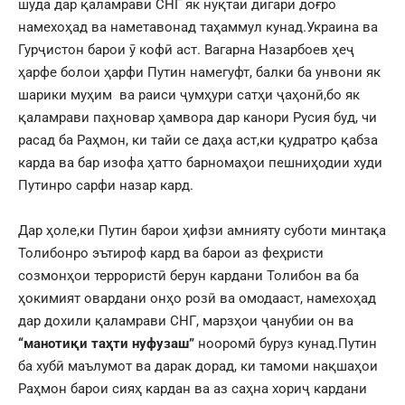
шуда дар қаламрави СНГ як нуқтаи дигари доғро
намехоҳад ва наметавонад таҳаммул кунад.Украина ва
Гурҷистон барои ӯ кофӣ аст. Вагарна Назарбоев ҳеҷ
ҳарфе болои ҳарфи Путин намегуфт, балки ба унвони як
шарики муҳим ва раиси ҷумҳури сатҳи ҷаҳонӣ,бо як
қаламрави паҳновар ҳамвора дар канори Русия буд, чи
расад ба Раҳмон, ки тайи се даҳа аст,ки қудратро қабза
карда ва бар изофа ҳатто барномаҳои пешниҳодии худи
Путинро сарфи назар кард.
Дар ҳоле,ки Путин барои ҳифзи амнияту суботи минтақа
Толибонро эътироф кард ва барои аз феҳристи
созмонҳои террористӣ берун кардани Толибон ва ба
ҳокимият овардани онҳо розӣ ва омодааст, намехоҳад
дар дохили қаламрави СНГ, марзҳои ҷанубии он ва
“манотиқи таҳти нуфузаш”
нооромӣ буруз кунад.Путин
ба хубӣ маълумот ва дарак дорад, ки тамоми нақшаҳои
Раҳмон барои сияҳ кардан ва аз саҳна хориҷ кардани