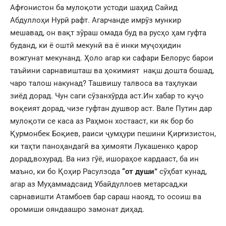
Афғонистон ба мулоқоти устоди шаҳид Сайид
Абдуллоҳи Нурӣ рафт. Агарчанде имрӯз мункир
мешавад, он вақт зӯраш омада буд ва русҳо ҳам гуфта
буданд, ки ё оштӣ мекунӣ ва ё инки муҷоҳидин
вожгунат мекунанд. Ҳоло агар ки сафари Белорус барои
таъйини сарнавишташ ва ҳокимият нақш дошта бошад,
чаро талош накунад? Ташвишу талвоса ва таҳлукаи
зиёд дорад. Чун саги сӯзанхӯрда аст.Ин хабар то куҷо
воқеият дорад, чизе гуфтан душвор аст. Вале Путин дар
мулоқоти се каса аз Раҳмон хостааст, ки як бор бо
Қурмонбек Боқиев, раиси ҷумҳури пешини Қирғизистон,
ки таҳти паноҳандагӣ ва ҳимояти Лукашенко қарор
дорад,вохурад. Ва низ гӯё, ишораҳое кардааст, ба ин
маъно, ки бо Қоҳир Расулзода
“от души”
сӯҳбат кунад,
агар аз Муҳаммадсаид Убайдуллоев метарсад,ки
сарнавишти Атамбоев бар сараш наояд, то осоиш ва
оромиши ояндаашро замонат диҳад.