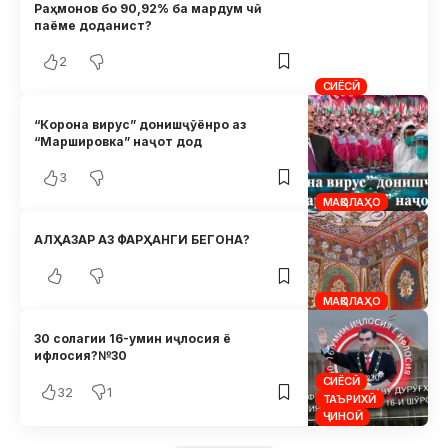
Раҳмонов бо 90,92% ба мардум чӣ
паёме доданист?
2
СИЁСӢ
“Корона вирус” донишҷӯёнро аз
“Маршировка” наҷот дод
3
МАҚОЛАҲО
АЛҲАЗАР АЗ ФАРҲАНГИ БЕГОНА?
МАҚОЛАҲО
30 солагии 16-умин иҷлосия ё
ифлосия?№30
СИЁСӢ
32
1
ТАЪРИХӢ
ҶИНОӢ