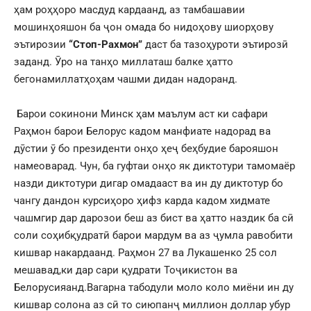
ҳам роҳҳоро масдуд кардаанд, аз тамбашавии
мошинҳояшон ба ҷон омада бо нидоҳову шиорҳову
эътирозии
“Стоп-Рахмон”
даст ба тазоҳуроти эътирозӣ
заданд. Ӯро на танҳо миллаташ балке ҳатто
бегонамиллатҳоҳам чашми дидан надоранд.
Барои сокинони Минск ҳам маълум аст ки сафари
Раҳмон барои Белорус кадом манфиате надорад ва
дӯстии ӯ бо президенти онҳо ҳеҷ беҳбудие барояшон
намеоварад. Чун, ба гуфтаи онҳо як диктотури тамомаёр
назди диктотури дигар омадааст ва ин ду диктотур бо
чангу дандон курсиҳоро ҳифз карда кадом хидмате
чашмгир дар дарозои беш аз бист ва ҳатто наздик ба сӣ
соли соҳибқудратӣ барои мардум ва аз ҷумла равобити
кишвар накардаанд. Раҳмон 27 ва Лукашенко 25 сол
мешавад,ки дар сари қудрати Тоҷикистон ва
Белорусияанд.Вагарна табодули моло коло миёни ин ду
кишвар солона аз сӣ то сиюпанҷ миллион доллар убур