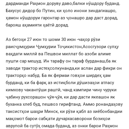
дардманди Раҳмон доруву даво,балки нӯшдору буданд.
Бахусус дидор бо Путин, ки ҳоло инони зиндагиашро,
ҳамон нӯшдоруи гаронтар аз ҷонашро дар даст дорад,
барояш аҳамияти ҳаётӣ дорад.
Аз бегоҳи 27 июн то шоми 30 июн -чаҳор рӯзи
раисҷумҳурии Ҷумҳурии Тоҷикистон,Асосгузори сулҳу
ваҳдати миллӣ ва Пешвои миллат бо азоби алиме
пушти сар мешуд. Ин тарафу он тараф бурданаш,ба як
заводи трактор истеҳсолкунанда,ки аслан дар фикри он
тракторҳо набуд. Ба як фермаи говҳои ширдеҳ ҳам
бурданд, ки ба фарқ аз истиқболи дӯшизаҳои атласу
кимхову чаканпӯши раштӣ, чанд кампири чину чуруки
ҷабину рухсорашон ҷӯя-ҷӯя, ки дар дасти якеашон як
буханка хлеб буд, пешвоз гирифтанд. Аммо ронандаҳову
таксистҳои шаҳри Минск, ки рӯзи қабл аз хиёбонбандии
мақомот барои сабқати дучархасаворони бозиҳои
аврупоӣ ба сутӯҳ омада буданд, аз онки барои Раҳмон