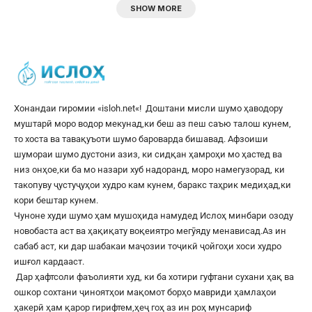
SHOW MORE
Хонандаи гиромии «
isloh.net
«! Доштани мисли шумо ҳаводору
муштарӣ моро водор мекунад,ки беш аз пеш саъю талош кунем,
то хоста ва тавақуъоти шумо бароварда бишавад. Афзоиши
шумораи шумо дустони азиз, ки сидқан ҳамроҳи мо ҳастед ва
низ онҳое,ки ба мо назари хуб надоранд, моро намегузорад, ки
такопуву ҷустуҷуҳои худро кам кунем, баракс таҳрик медиҳад,ки
кори бештар кунем.
Чуноне худи шумо ҳам мушоҳида намудед Ислоҳ минбари озоду
новобаста аст ва ҳақиқату воқеиятро мегӯяду менависад.Аз ин
сабаб аст, ки дар шабакаи маҷозии тоҷикӣ ҷойгоҳи хоси худро
ишғол кардааст.
Дар ҳафтсоли фаъолияти худ, ки ба хотири гуфтани сухани ҳақ ва
ошкор сохтани ҷиноятҳои мақомот борҳо мавриди ҳамлаҳои
ҳакерӣ ҳам қарор гирифтем,ҳеҷ гоҳ аз ин роҳ мунсариф