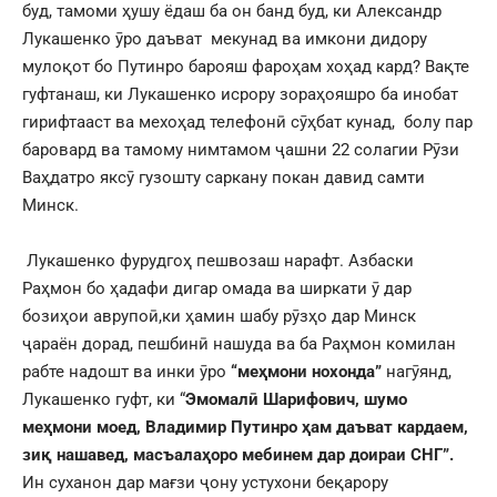
буд, тамоми ҳушу ёдаш ба он банд буд, ки Александр
Лукашенко ӯро даъват мекунад ва имкони дидору
мулоқот бо Путинро барояш фароҳам хоҳад кард? Вақте
гуфтанаш, ки Лукашенко исрору зораҳояшро ба инобат
гирифтааст ва мехоҳад телефонӣ сӯҳбат кунад, болу пар
баровард ва тамому нимтамом ҷашни 22 солагии Рӯзи
Ваҳдатро яксӯ гузошту саркану покан давид самти
Минск.
Лукашенко фурудгоҳ пешвозаш нарафт. Азбаски
Раҳмон бо ҳадафи дигар омада ва ширкати ӯ дар
бозиҳои аврупоӣ,ки ҳамин шабу рӯзҳо дар Минск
ҷараён дорад, пешбинӣ нашуда ва ба Раҳмон комилан
рабте надошт ва инки ӯро
“меҳмони нохонда”
нагӯянд,
Лукашенко гуфт, ки “
Эмомалӣ Шарифович, шумо
меҳмони моед, Владимир Путинро ҳам даъват кардаем,
зиқ нашавед, масъалаҳоро мебинем дар доираи СНГ”.
Ин суханон дар мағзи ҷону устухони беқарору