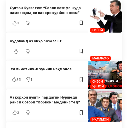
Султон Қувватов: “Барои вазифа шуда
намехоҳам, ки касеро қурбон созам”
3
СИЁСӢ
Худованд аз онҳо розӣ гашт
МАҚОЛАҲО
«Амнистия»-и хунини Раҳмонов
35
1
СИЁСӢ
ҶИНОӢ
Аз корҳои пушти пардагии Нуршеди
раиси бозори “Корвон” медонистед?
3
ИҶТИМОӢ