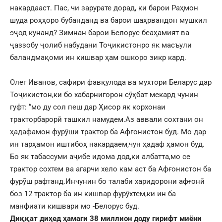
накардааст. Пас, чи зарурате дорад, ки барои Раҳмон
шуда роҳҳоро бубанданд ва барои шаҳрвандон мушкил
эҷод кунанд? Зимнан барои Белорус беаҳамият ва
ҷаззобу ҷолиб набудани Тоҷикистонро як масъули
баландмақоми ин кишвар ҳам ошкоро зикр кард.
Олег Иванов, сафири фавқулода ва мухтори Беларус дар
Тоҷикистон,ки бо хабарнигорон сӯҳбат мекард чунин
гуфт: “мо ду сол пеш дар Ҳисор як корхонаи
тракторбарорӣ ташкил намудем.Аз аввали сохтани он
ҳадафамон фурӯши трактор ба Афғонистон буд. Мо дар
ин тарҳамон иштибоҳ накардаем,чун ҳадаф ҳамон буд.
Бо як табассуми аҷибе идома дод,ки албатта,мо се
трактор сохтем ва агарчи хело кам аст ба Афғонистон ба
фурӯш рафтанд.Инчунин бо талаби харидорони афғонӣ
боз 12 трактор ба ин кишвар фурӯхтем,ки ин ба
манфиати кишвари мо -Белорус буд.
Диққат диҳед ҳамаги 38 миллион доду гирифт миёни