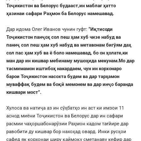
Тоҷикистон ва Белорус будааст,ин маблағ ҳатто
ҳазинаи сафари Раҳмон ба Белорус намешавад.
Дар идома Олег Иванов чунин гуфт:
“Иқтисоди
Тоҷикистон панҷоҳ сол пеш ҳам хуб чизе набуд ва
паннҷ сол пеш ҳам хуб набуд ва метавонам бигӯям даҳ
сол пас ҳам хуб ва ё боло намешавад, бо он ҳолате,ки
ман дар ин кишвар мебинаму мушоҳида мекунам.Мо дар
тасмимамон иштибоҳ накардаем, чун ин корхонаро
барои Тоҷикистон насохта будем ва дар тарҳамон
муваффақ будем ва боқӣ мемонем ва дар инҷо баранда
кишвари мост”.
Хулоса ва натиҷа аз ин сӯҳбатҳо ин аст ки имзои 11
аснод миёни Тоҷикистон ва Белорус дар ин сафари
расмии чаҳоршабонарӯзии Раҳмон кадом тағйире дар
равобити ду кишвар бор нахоҳад овард. Инки русҳои
сафед як корхонаи ширу қаймоқу сметанаву кефир дар