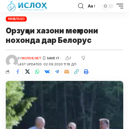
Aa
МАҚОЛАҲО
Орзуҳои хазони меҳмони
нохонда дар Белорус
2
BY
ИСЛОҲ НЕТ
LAST UPDATED: 02.09.2020 11:18 ДП