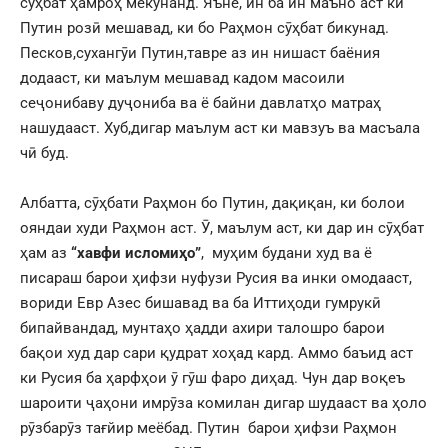
сӯҳбат ҳамроҳ мекунанд. Яъне, ин ба ин маъно аст ки
Путин розӣ мешавад, ки бо Раҳмон сӯҳбат бикунад.
Песков,сухангӯи Путин,тавре аз ин нишаст баёния
додааст, ки маълум мешавад кадом масоили
сеҷонибаву дуҷониба ва ё байни давлатҳо матраҳ
нашудааст. Хуб,дигар маълум аст ки мавзуъ ва масъала
чӣ буд.
Албатта, сӯҳбати Раҳмон бо Путин, дақиқан, ки болои
ояндаи худи Раҳмон аст. Ӯ, маълум аст, ки дар ин сӯҳбат
ҳам аз
“хавфи исломиҳо”
, муҳим будани худ ва ё
писараш барои ҳифзи нуфузи Русия ва инки омодааст,
вориди Евр Азес бишавад ва ба Иттиҳоди гумрукӣ
бипайвандад, мунтаҳо ҳадди ахири талошро барои
бақои худ дар сари қудрат хоҳад кард. Аммо баъид аст
ки Русия ба ҳарфҳои ӯ гӯш фаро диҳад. Чун дар воқеъ
шароити ҷаҳони имрӯза комилан дигар шудааст ва ҳоло
рӯзбарӯз тағйир меёбад. Путин барои ҳифзи Раҳмон