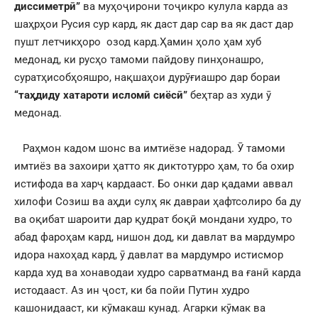
диссиметрӣ”
ва муҳоҷирони тоҷикро кулула карда аз
шаҳрҳои Русия сур кард, як даст дар сар ва як даст дар
пушт летчикҳоро озод кард.Ҳамин ҳоло ҳам хуб
медонад, ки русҳо тамоми пайдову пинҳонашро,
суратҳисобҳояшро, нақшаҳои дурӯғиашро дар бораи
“таҳдиду хатароти исломӣ сиёсӣ”
беҳтар аз худи ӯ
медонад.
Раҳмон кадом шонс ва имтиёзе надорад. Ӯ тамоми
имтиёз ва захоири ҳатто як диктотурро ҳам, то ба охир
истифода ва харҷ кардааст. Бо онки дар қадами аввал
хилофи Созиш ва аҳди сулҳ як давраи ҳафтсолиро ба ду
ва оқибат шароити дар қудрат боқӣ мондани худро, то
абад фароҳам кард, нишон дод, ки давлат ва мардумро
идора нахоҳад кард, ӯ давлат ва мардумро истисмор
карда худ ва хонаводаи худро сарватманд ва ғанӣ карда
истодааст. Аз ин ҷост, ки ба пойи Путин худро
кашонидааст, ки кӯмакаш кунад. Агарки кӯмак ва