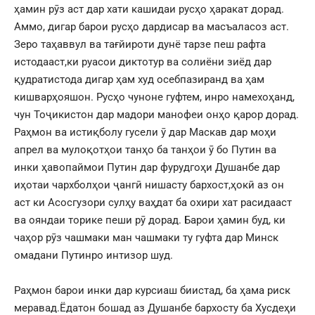
ҳамин рӯз аст дар хати кашидаи русҳо ҳаракат дорад.
Аммо, дигар барои русҳо дардисар ва масъаласоз аст.
Зеро таҳаввул ва тағйироти дунё тарзе пеш рафта
истодааст,ки руасои диктотур ва солиёни зиёд дар
қудратистода дигар ҳам худ осебпазиранд ва ҳам
кишварҳояшон. Русҳо чуноне гуфтем, инро намехоҳанд,
чун Тоҷикистон дар мадори манофеи онҳо қарор дорад.
Раҳмон ва истиқболу гусели ӯ дар Маскав дар моҳи
апрел ва мулоқотҳои танҳо ба танҳои ӯ бо Путин ва
инки ҳавопаймои Путин дар фурудгоҳи Душанбе дар
иҳотаи чархболҳои ҷангӣ нишасту бархост,ҳокӣ аз он
аст ки Асосгузори сулҳу ваҳдат ба охири хат расидааст
ва ояндаи торике пеши рӯ дорад. Барои ҳамин буд, ки
чаҳор рӯз чашмаки ман чашмаки ту гуфта дар Минск
омадани Путинро интизор шуд.
Раҳмон барои инки дар курсиаш биистад, ба ҳама риск
меравад.Ёдатон бошад аз Душанбе бархосту ба Хусдеҳи