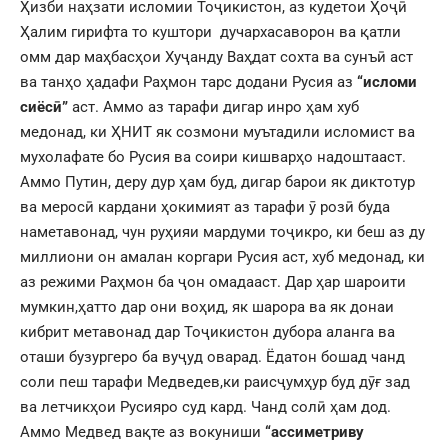
Ҳизби наҳзати исломии Тоҷикистон, аз кудетои Ҳоҷӣ
Ҳалим гирифта то куштори дучархасаворон ва қатли
омм дар маҳбасҳои Хуҷанду Ваҳдат сохта ва сунъӣ аст
ва танҳо ҳадафи Раҳмон тарс додани Русия аз
“исломи
сиёсӣ”
аст. Аммо аз тарафи дигар инро ҳам хуб
медонад, ки ҲНИТ як созмони муътадили исломист ва
мухолафате бо Русия ва соири кишварҳо надоштааст.
Аммо Путин, деру дур ҳам буд, дигар барои як диктотур
ва меросӣ кардани ҳокимият аз тарафи ӯ розӣ буда
наметавонад, чун руҳияи мардуми тоҷикро, ки беш аз ду
миллиони он амалан коргари Русия аст, хуб медонад, ки
аз режими Раҳмон ба ҷон омадааст. Дар ҳар шароити
мумкин,ҳатто дар они воҳид, як шарора ва як донаи
кибрит метавонад дар Тоҷикистон дубора аланга ва
оташи бузургеро ба вуҷуд оварад. Ёдатон бошад чанд
соли пеш тарафи Медведев,ки раисҷумҳур буд дӯғ зад
ва летчикҳои Русияро суд кард. Чанд солӣ ҳам дод.
Аммо Медвед вақте аз вокуниши
“ассиметриву