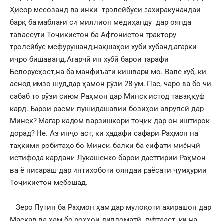
Ҳисор месозанд ва инки тролейбуси захиракунандаи
барқ ба маблағи си миллион медиҳанду дар оянда
тавассути Тоҷикистон ба Афғонистон трактору
тролейбус мефурушанд,нақшаҳои хуби хубанд,агарки
иҷро бишаванд.Агарчӣ ин хубӣ барои тарафи
Белорусҳост,на ба манфиъати кишвари мо. Вале хуб, ки
аснод имзо шуд,дар ҳамон рӯзи 28-ум. Пас, чаро ва бо чи
сабаб то рӯзи сиюм Раҳмон дар Минск истод таваққуф
кард. Барои расми пушидашавии бозиҳои аврупоӣ дар
Минск? Магар кадом варзишкори тоҷик дар он иштирок
дорад? Не. Аз инҷо аст, ки ҳадафи сафари Раҳмон на
таҳкими робитаҳо бо Минск, балки ба сифати миёнҷӣ
истифода кардани Лукашенко барои дастгирии Раҳмон
ва ё писараш дар интихоботи ояндаи раёсати ҷумҳурии
Тоҷикистон мебошад.
Зеро Путин ба Раҳмон ҳам дар мулоқоти ахирашон дар
Маскав ва ҳам бо роҳҳои дипломатӣ гуфтааст, ки на