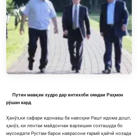
Путин мавқеи худро дар интихоби ояндаи Раҳмон
рӯшан кард
Ҳанӯз,ки сафари идонааш ба навоҳии Рашт идома дошт,
ҳанӯз, ки лентаи майдончаи варзишии сохташуда бо
мусоидати Рустам барои наврасони ғармӣ қайчӣ нозада