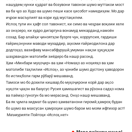
нашудем,чунки қудрат ва бозувони тавонои шумо муттакои мост
ва ба ҷуз аз Худо ва шумо пеши касе ҳисобот намедиҳем. Мо дар
иҷрои масъулият ва кори худ мустақилем.
Ислоҳ тули ин ҳафт сол тавонист, ки симо ва чеҳраи воқеии хеле
аз онҳоеро, ки худро дигаргуна вонамуд мекарданд,намоён
созад. Бар алайҳи ҷиноятҳои бузрге чун, коррупсия, гардиши
ғайриқонунии маводи мухаддир, аҳкоми ғайриодилона дар
додгоҳҳо, вазифаву мансабфурушӣ,умуман нақзи ҳуқуқҳои
шаҳрвандон матолиби зиёдеро ба нашр расонд.
Ҳам «Минбари муҳоҷир» ва ҳам «Номаҳо аз ноҳияҳо ва ҳам
матолиби таҳлилии «Ислоҳ», аз ҷониби шумо дустону ҳаводорон
бо истиқболи гарм рӯбарӯ мешаванд.
Тамоси мо бо дохили кишвар,бо муҳоҷирони корӣ дар ақсо
нуқоти ҷаҳон ва бахусус Русия ҳамешагист ва рӯзона садҳо нома
ва паёмҳо гуногун ба мо мерасанд. Онҳо нашр мешаванд.
Ба як ҷумла хидмат ба шумо ҳамватанони гиромӣ,ҳамроҳ будан
бо шумо ва махсусан ҳамроҳии шумо барои мо мояи ифтихор аст!
Маъмурияти Пойгоҳи «
Ислоҳ.нет
«
Моро пайгири кунед!