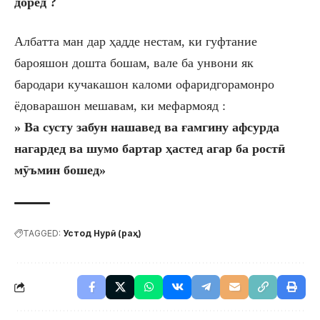
доред ?
Албат
т
а ман дар ҳадде нестам, ки гуфтание
барояшон дошта бошам, вале ба унвони як
бародари кучакашон каломи офаридгорамонро
ёдоварашон мешавам, ки мефармояд :
» Ва сусту забун нашавед ва ғамгину афсурда
нагардед ва шумо бартар ҳастед агар ба рост
ӣ
м
ӯ
ъмин бошед»
TAGGED:
Устод Нурӣ (раҳ)