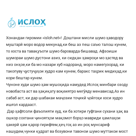
Хонандаи гиромии «
isloh.net
«! Доштани мисли шумо ҳаводору
муштарӣ моро водор мекунад,ки беш аз пеш саъю талош кунем,
то хоста ва тавақуъоти шумо бароварда бишавад. Афзоиши
шумораи шумо дустони азиз, ки сидқан ҳамроҳи мо ҳастед ва
низ онҳое,ки ба мо назари хуб надоранд, моро намегузорад, ки
такопуву ҷустуҷуҳои худро кам кунем, баракс таҳрик медиҳад,ки
кори бештар кунем.
Чуноне худи шумо ҳам мушоҳида намудед Ислоҳ минбари озоду
новобаста аст ва ҳақиқату воқеиятро мегӯяду менависад.Аз ин
сабаб аст, ки дар шабакаи маҷозии тоҷикӣ ҷойгоҳи хоси худро
ишғол кардааст.
Дар ҳафтсоли фаъолияти худ, ки ба хотири гуфтани сухани ҳақ ва
ошкор сохтани ҷиноятҳои мақомот борҳо мавриди ҳамлаҳои
ҳакерӣ ҳам қарор гирифтем,ҳеҷ гоҳ аз ин роҳ мунсариф
нашудем,чунки қудрат ва бозувони тавонои шумо муттакои мост