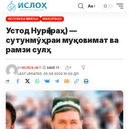
Aa
ИСЛОМ ВА ҶОМЕЪА
МАҚОЛАҲО
Устод Нурӣ (раҳ) —
сутунмӯҳраи муқовимат ва
рамзи сулҳ
4
BY
ИСЛОҲ НЕТ
LAST UPDATED: 05.09.2020 10:00 ДП