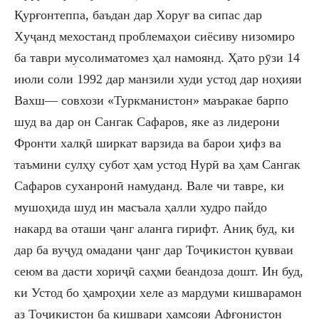
Қурғонтеппа
,
баъдан дар
Х
оруғ ва сипас дар
Х
уҷанд мехостанд проблемаҳо
и
сиёсиву низомиро
ба таври мусолиматомез ҳал намоянд. Ҳато рӯзи 14
и
ю
ли соли 1992 дар манзили худи устод дар ноҳия
и
Вахш
—
совхози «Туркманистон» маъракае барпо
шуд ва дар он Сангак Сафаров
,
яке аз лидерони
Ф
ронти халқӣ ширкат варзида ва баро
и
ҳифз ва
таъмини сулҳу субот ҳам устод Нурӣ ва ҳам Сангак
Сафаров суханрон
ӣ
намуданд. Вале чи тавре, ки
мушоҳида шуд ин масъала ҳалли худро пайдо
накард ва оташи ҷанг аланга гирифт. Аниқ буд, ки
дар ба вуҷуд омадани ҷанг дар Тоҷикистон қувва
и
сеюм ва дасти хориҷ
ӣ
саҳми беандоза дошт. Ин буд,
ки Устод бо ҳамроҳии хеле аз мардуми кишварамон
аз Тоҷикистон ба кишвари ҳамсоя
и
Афғонистон