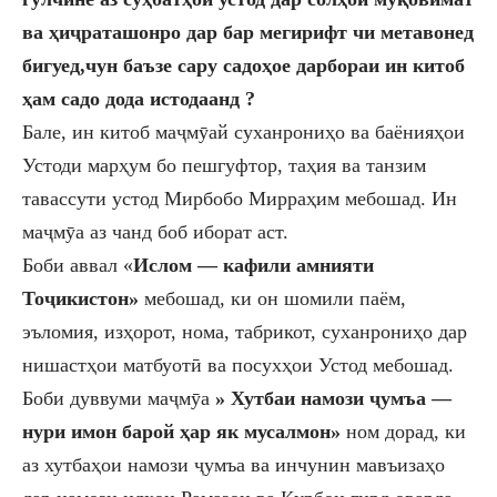
ва ҳиҷраташонро дар бар мегирифт чи метавонед
бигуед,чун баъзе сару садоҳое дарбораи ин китоб
ҳам садо дода истодаанд ?
Бале, ин китоб маҷмӯай суханрониҳо ва баёнияҳои
Устоди марҳум бо пешгуфтор, таҳия ва танзим
тавассути устод Мирбобо Мирраҳим мебошад.
Ин
маҷмӯа аз чанд боб иборат аст.
Боби аввал «
Ислом — кафили амнияти
Тоҷикистон»
мебошад, ки он шомили паём,
эъломия, изҳорот, нома, табрикот, суханрониҳо дар
нишастҳои матбуотӣ ва посухҳои Устод мебошад.
Боби дуввуми маҷмӯа
» Хутбаи намози ҷумъа —
нури имон барой ҳар як мусалмон»
ном дорад, ки
аз хутбаҳои намози ҷумъа ва инчунин мавъизаҳо