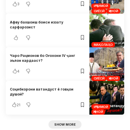
3
ИҶТИМОӢ
СИЁСӢ
ҶИНОӢ
Афву бахшоиш боиси иззату
сарфарозист
МАҚОЛАҲО
Чаро Раҳмонов бо Оғохони IV ҷанг
эълон кардааст?
4
СИЁСӢ
ҶИНОӢ
Соҳибкорони ватандуст ё говҳои
душоӣ?
21
ИҶТИМОӢ
ҶИНОӢ
SHOW MORE