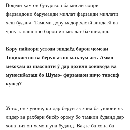
Воқеан ҳам
он бузургвор
ба мисли
соири
фарзандони бар
ӯ
манди миллат фарзанди миллати
хеш буданд.
Тамоми дору мадор,ҳастӣ,зиндагӣ ва
ҷону танашонро барои ин миллат бахшиданд.
Кору пайкори устоди зиндаёд барои ҷомеаи
Тоҷикистон ва берун аз он маълум аст. Аммо
мехоҳам аз шахсияти ӯ дар дохили хонавода ва
муносибаташ бо Шумо- фарзандон инҷо тавсиф
кунед?
Устод он чуноне, ки дар берун аз хона ба унвони як
лидер ва раҳбари бисёр орому бо тамкин буданд дар
хона низ он
ҳамон
гуна буданд. Вақте
ба хона ба