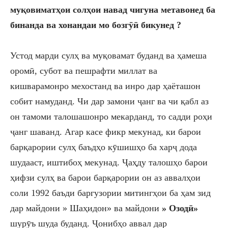
муқовиматҳои солҳои навад чигуна метавонед ба
бинанда
ва хонандаи
мо б
озгӯӣ бикунед
?
Устод марди сулҳ ва муқовамат буданд ва ҳамеша
оромӣ, субот ва пешрафти миллат ва
кишварамонро мехостанд ва инро дар ҳаёташон
собит намуданд. Чи дар замони ҷанг
ва чи қабл аз
он тамоми талошашонро мекарданд, то садди роҳи
ҷанг шаванд. Агар касе фикр мекунад, ки баро
и
барқарории сулҳ баъдҳо кӯшишҳо ба харҷ дода
шудааст, иштибоҳ мекунад. Ҷаҳду талошҳо баро
и
ҳифзи сулҳ ва баро
и
барқарории он аз аввалҳо
и
соли 1992 баъди баргузории митингҳо
и
ба ҳам зид
дар майдони »
Ш
аҳидон» ва майдони
»
О
зодӣ»
шурӯъ шуда буданд. Ҷонибҳо аввал дар