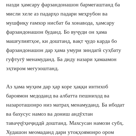
назди ҳамсару фарзандонашон бармегаштанд ба
мисли хеле аз падарҳо падари меҳрубон ва
мушфиқу ғамхор нисбат ба хонавода, ҳамсару
фарзандонашон буданд. Бо вуҷуди он ҳама
машғулиятҳое, ки доштанд
,
вақт ҷудо карда бо
фарзандонашон дар ҳама умури зиндагӣ суҳбату
гуфтугӯ менамуданд. Ба диду назари ҳамаамон
эҳтиром мегузоштанд.
Аз ҳама муҳим дар ҳар коре ҳаққи интихоб
бароямон медоданд ва албат
т
а пешниҳод ва
назароташонро низ матраҳ менамуданд. Ба
ибодат
ва бахусус
намоз ва дониш андӯхтан
таваҷҷ
ӯ
ҳи
ҷиддӣ доштанд. Махсусан намози субҳ.
Худашон меомаданд дари утоқҳоямонро ором