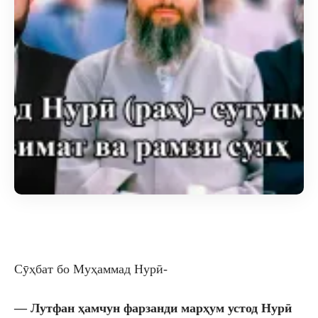
Сӯҳбат бо Муҳаммад Нурӣ-
— Лутфан ҳамчун фарзанди марҳум устод Нурӣ