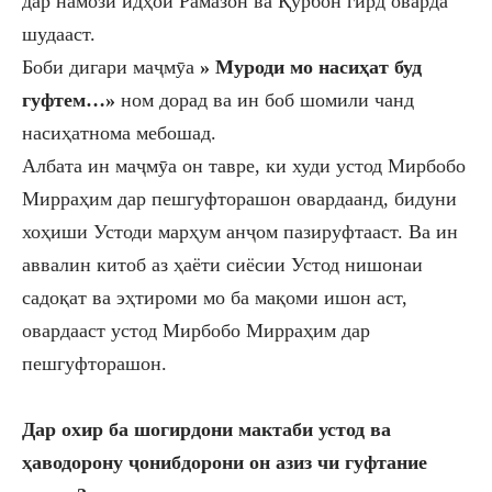
дар намози идҳои Рамазон ва Қурбон гирд оварда
шудааст.
Боби дигари маҷмӯа
» Муроди мо насиҳат буд
гуфтем…»
ном дорад ва ин боб шомили чанд
насиҳатнома мебошад.
Албата ин маҷмӯа он тавре, ки худи устод Мирбобо
Мирраҳим дар пешгуфторашон овардаанд
,
бидуни
хоҳиши Устоди марҳум анҷом пазируфтааст. Ва ин
аввалин китоб аз ҳаёти сиёсии Устод нишона
и
садоқат ва эҳтироми мо ба мақоми ишон аст,
овардааст устод Мирбобо Мирраҳим дар
пешгуфторашон.
Дар охир ба шогирдони мактаби устод ва
ҳаводорону ҷонибдорони
он азиз
чи гуфтание