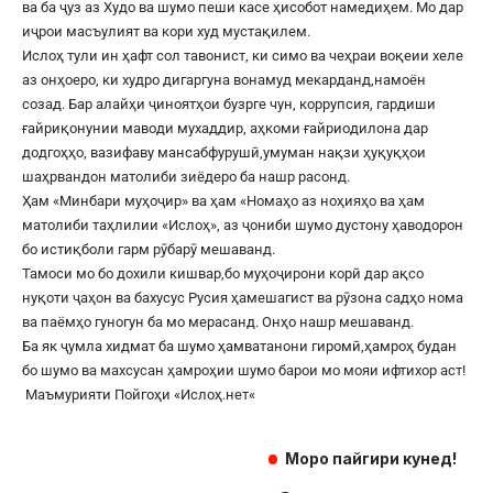
ва ба ҷуз аз Худо ва шумо пеши касе ҳисобот намедиҳем. Мо дар
иҷрои масъулият ва кори худ мустақилем.
Ислоҳ тули ин ҳафт сол тавонист, ки симо ва чеҳраи воқеии хеле
аз онҳоеро, ки худро дигаргуна вонамуд мекарданд,намоён
созад. Бар алайҳи ҷиноятҳои бузрге чун, коррупсия, гардиши
ғайриқонунии маводи мухаддир, аҳкоми ғайриодилона дар
додгоҳҳо, вазифаву мансабфурушӣ,умуман нақзи ҳуқуқҳои
шаҳрвандон матолиби зиёдеро ба нашр расонд.
Ҳам «Минбари муҳоҷир» ва ҳам «Номаҳо аз ноҳияҳо ва ҳам
матолиби таҳлилии «Ислоҳ», аз ҷониби шумо дустону ҳаводорон
бо истиқболи гарм рӯбарӯ мешаванд.
Тамоси мо бо дохили кишвар,бо муҳоҷирони корӣ дар ақсо
нуқоти ҷаҳон ва бахусус Русия ҳамешагист ва рӯзона садҳо нома
ва паёмҳо гуногун ба мо мерасанд. Онҳо нашр мешаванд.
Ба як ҷумла хидмат ба шумо ҳамватанони гиромӣ,ҳамроҳ будан
бо шумо ва махсусан ҳамроҳии шумо барои мо мояи ифтихор аст!
Маъмурияти Пойгоҳи «
Ислоҳ.нет
«
Моро пайгири кунед!