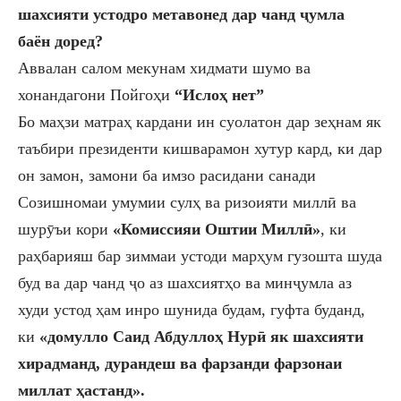
шахсияти устодро метавонед дар чанд ҷумла
баён доред?
Аввалан салом мекунам хидмати шумо ва
хонандагони Пойго
ҳи
“Ислоҳ нет”
Бо маҳзи матраҳ кардани ин суолатон дар зеҳнам як
таъбири президенти кишварамон хутур кард, ки дар
он замон, замони ба имзо расидани
санади
С
озишнома
и умумии
сулҳ ва
ризоияти миллӣ
ва
шурӯъи кори
«Комиссия
и
Оштии Миллӣ»
, ки
раҳбарияш бар зимма
и
устоди марҳум гузошта шуда
буд ва дар чанд ҷо аз шахсиятҳо ва минҷумла аз
худи устод ҳам инро шунида будам, гуфта буданд,
ки
«домулло Саид Абдуллоҳ Нурӣ як шахсияти
хирадманд, дурандеш ва фарзанди фарзона
и
миллат ҳастанд».