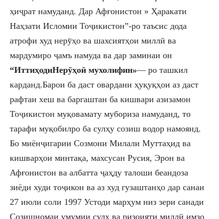
ҳиҷрат намуданд. Дар Афғонистон » Ҳаракати
Наҳзати Исломии Тоҷикистон
”-
ро
таъсис дода
атрофи худ нерӯҳо ва шахсиятҳо
и
миллӣ ва
мардумиро ҷамъ намуда
ва дар заминаи он
“
Иттиҳоди
Нерӯҳо
ӣ
мухолифин»
— ро ташкил
карданд
.
Б
аро
и
ба даст овардани ҳуқуқҳо
и
аз даст
рафта
и
хеш ва баргаштан ба кишвари азизамон
Тоҷикистон муқовамату мубориза намуданд, то
тарафи муқобилро ба сулҳу созиш водор намоянд.
Бо миёнҷигарии Созмони Милали Муттаҳид
ва
кишварҳо
и
минтақа
,
махсусан Р
у
сия, Эрон ва
Афғонистон ва албат
т
а ҷаҳду талоши беандоза
зиёди худи тоҷикон ва аз худ гузаштанҳо дар сана
и
27 июли соли 1997 Устоди марҳум низ зери
санади
Созишномаи умумии сулҳ ва ризоияти миллӣ
имзо