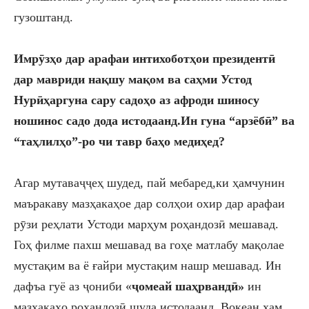
гузоштанд.
Имрӯзҳо дар арафаи интихоботҳои президентӣ
дар мавриди
нақшу мақом ва саҳми
Устод
Нурӣ
ҳаргуна сару садоҳо аз афроди шиносу
ношинос садо дода истодаанд
.Ин гуна “арзёбӣ” ва
“таҳлилҳо”-ро чи тавр баҳо медиҳед?
Агар мутаваҷҷеҳ шудед, пай мебаред,ки ҳамчунин
маъракаву мазҳакаҳое дар солҳои охир дар арафаи
рӯзи реҳлати Устоди марҳум роҳандозӣ мешавад.
Гоҳ филме пахш мешавад ва гоҳе матлабу мақолае
мустақим ва ё ғайри мустақим нашр мешавад. Ин
дафъа гуё аз ҷониби «
ҷомеай шаҳрвандӣ»
ин
мазҳакаҳо роҳандозӣ шуда истодаанд. Воқеан ҳам