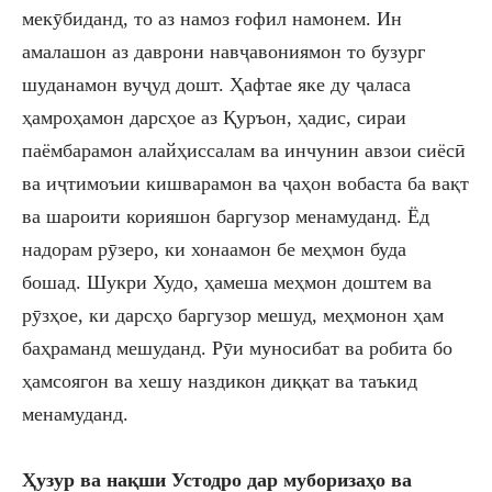
мек
ӯ
биданд, то аз намоз ғофил намонем. Ин
амалашон аз даврони навҷавониямон то бузург
шуданамон вуҷуд дошт. Ҳафтае яке ду ҷаласа
ҳамроҳамон дарсҳое аз Қуръон, ҳадис, сира
и
паёмбарамон алайҳиссалам ва инчунин авзо
и
сиёсӣ
ва иҷтимоъии кишварамон ва ҷаҳон вобаста ба вақт
ва шароити корияшон баргузор менамуданд. Ёд
надорам рӯзеро, ки хонаамон бе меҳмон буда
бошад. Шукри Худо
,
ҳамеша меҳмон доштем ва
рӯзҳое, ки дарсҳо баргузор мешуд
,
меҳмонон ҳам
баҳраманд мешуданд. Рӯ
и
муносибат ва робита бо
ҳамсоягон ва хешу наздикон диққат ва таъкид
менамуданд.
Ҳузур ва нақши
Устодро дар муборизаҳо ва