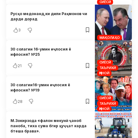
СИЁСӢ
Русҳо медонанд,ки дили Раҳмонов чи
дарде дорад
3
МАҚОЛАҲО
30 солагии 16-умин иҷлосия ё
ифлосия? №25
СИЁСӢ
21
ТАЪРИХӢ
ҶИНОӢ
30 солагии16-умин иҷлосия ё
ифлосия? №19
СИЁСӢ
28
ТАЪРИХӢ
ҶИНОӢ
М.Зокирзода «фалон мекунӣ ҷаноб
паноба, тиха сума бгир ҳуҷҷат карда
бтеша брава».