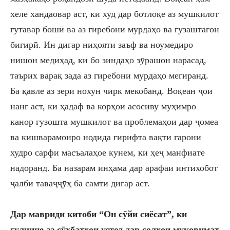
хеле хандаовар аст, ки худ дар ботлоқе аз мушкилот
ғутавар бошӣ ва аз гиребони мурдаҳо ва гузаштагон
бигирӣ. Ин дигар ниҳояти заъф ва ноумедиро
нишон медиҳад, ки бо зиндаҳо зӯрашон нарасад,
таърих варақ зада аз гиребони мурдаҳо мегиранд.
Ба қавле аз зери нохун чирк мекобанд. Воқеан ҷои
нанг аст, ки ҳадаф ва корҳои асосиву муҳимро
канор гузошта мушкилот ва проблемаҳои дар ҷомеа
ва кишварамонро нодида гирифта вақти гарони
худро сарфи масъалаҳое кунем, ки ҳеҷ манфиате
надоранд.
Ба назарам ин
ҳама дар арафа
и
интихобот
ҷалби таваҷҷӯҳ ба самти дигар аст.
Дар мавриди китоби “Он сӯйи сиёсат”, ки
гулчине аз сӯҳбатҳои устод дар солҳои муқовимат