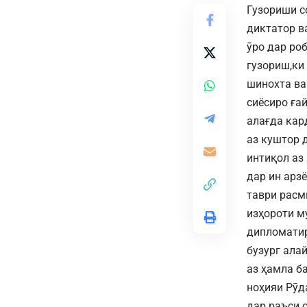
Гузориши с
диктатор в
ӯро дар ро
гузориш,ки
шинохта ва
сиёсиро ға
алағда кар
аз куштор 
интиқол аз
дар ин арз
таври расмӣ
изҳороти м
дипломатир
бузург ала
аз ҳамла б
ноҳияи Рӯд
дар раъси 