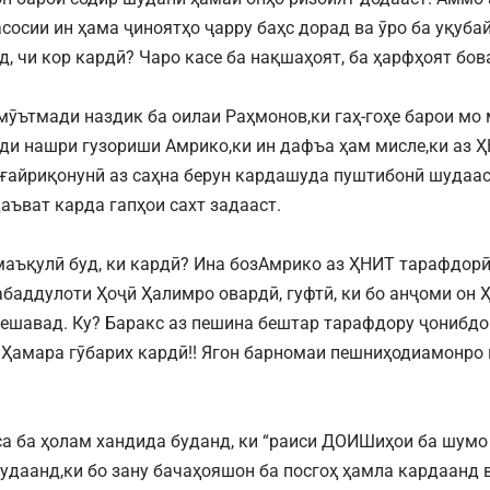
сосии ин ҳама ҷиноятҳо ҷарру баҳс дорад ва ӯро ба уқубай
уд, чи кор кардӣ? Чаро касе ба нақшаҳоят, ба ҳарфҳоят бо
мӯътмади наздик ба оилаи Раҳмонов,ки гаҳ-гоҳе барои мо
ъди нашри гузориши Амрико,ки ин дафъа ҳам мисле,ки аз Ҳ
 ғайриқонунӣ аз саҳна берун кардашуда пуштибонӣ шудаас
аъват карда гапҳои сахт задааст.
маъқулӣ буд, ки кардӣ? Ина бозАмрико аз ҲНИТ тарафдорӣ
абаддулоти Ҳоҷӣ Ҳалимро овардӣ, гуфтӣ, ки бо анҷоми он
мешавад. Ку? Баракс аз пешина бештар тарафдору ҷонибдо
 Ҳамара гӯбарих кардӣ!! Ягон барномаи пешниҳодиамонро
а ба ҳолам хандида буданд, ки “раиси ДОИШиҳои ба шумо
удаанд,ки бо зану бачаҳояшон ба посгоҳ ҳамла кардаанд