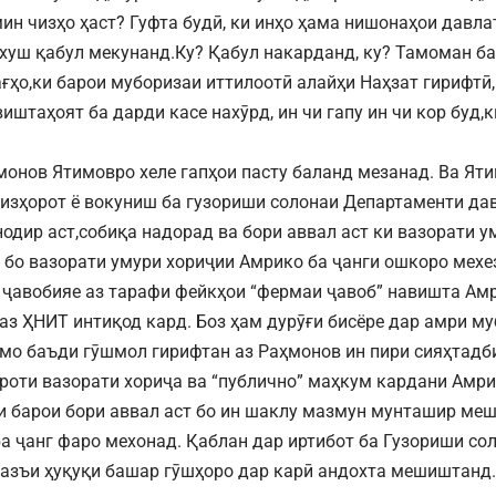
ин чизҳо ҳаст? Гуфта будӣ, ки инҳо ҳама нишонаҳои давла
хуш қабул мекунанд.Ку? Қабул накарданд, ку? Тамоман бар
ғҳо,ки барои муборизаи иттилоотӣ алайҳи Наҳзат гирифтӣ,
иштаҳоят ба дарди касе нахӯрд, ин чи гапу ин чи кор буд,
монов Ятимовро хеле гапҳои пасту баланд мезанад. Ва Ят
изҳорот ё вокуниш ба гузориши солонаи Департаменти дав
нодир аст,собиқа надорад ва бори аввал аст ки вазорати у
 бо вазорати умури хориҷии Амрико ба ҷанги ошкоро мехез
 ҷавобияе аз тарафи фейкҳои “фермаи ҷавоб” навишта Ам
аз ҲНИТ интиқод кард. Боз ҳам дурӯғи бисёре дар амри м
мо баъди гӯшмол гирифтан аз Раҳмонов ин пири сияҳтадб
роти вазорати хориҷа ва “публично” маҳкум кардани Амри
ки барои бори аввал аст бо ин шаклу мазмун мунташир ме
а ҷанг фаро мехонад. Қаблан дар иртибот ба Гузориши со
вазъи ҳуқуқи башар гӯшҳоро дар карӣ андохта мешиштанд.