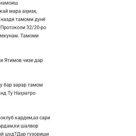
а намоиш
 кай мара аҳмақ
р назди тамоми дунё
 Протоколи 32/20-ро
 мекунам. Тамоми
ки Ятимов чизе дар
ту бар зарар тамом
анд.Ту Наҳзатро
оклуб кардем,аз сари
ардам,ки шалвор
 чӣ шуд?Дар гузориши