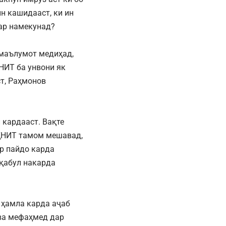
н кашидааст, ки ин
вар намекунад?
 маълумот медиҳад,
НИТ ба унвони як
т, Раҳмонов
 кардааст. Вақте
 ҲНИТ тамом мешавад,
р пайдо карда
 қабул накарда
 ҳамла карда аҷаб
 ва мефаҳмед дар