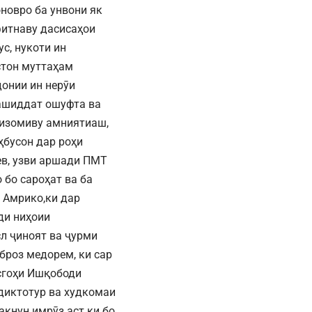
новро ба унвони як
фитнаву дасисаҳои
с, нукоти ин
стон муттаҳам
онии ин нерӯи
башиддат ошуфта ва
тизомиву амниятиаш,
ҳбусон дар роҳи
ев, узви аршади ПМТ
 бо сароҳат ва ба
. Амрико,ки дар
ди ниҳоии
сл ҷиноят ва ҷурми
броз медорем, ки сар
осгоҳи Ишқободи
 диктотур ва худкомаи
акнун имрӯз аст ки бо