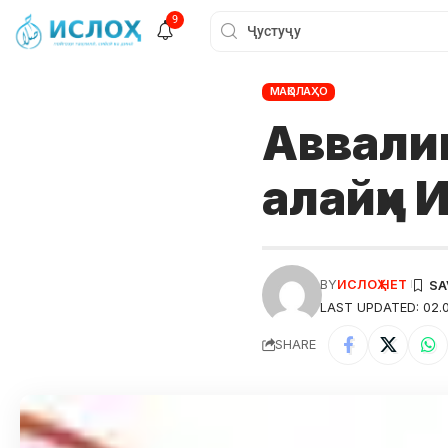
9
МАҚОЛАҲО
Аввали
алайҳи
BY
ИСЛОҲ НЕТ
LAST UPDATED: 02.0
SHARE