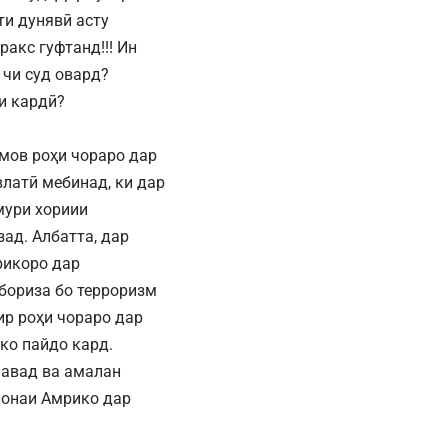
ти дунявӣ асту
акс гуфтанд!!! Ин
 чи суд овард?
ки кардӣ?
имов роҳи чораро дар
латӣ мебинад, ки дар
мури хориии
ад. Албатта, дар
рикоро дар
убориза бо терроризм
ир роҳи чораро дар
ко пайдо кард.
шавад ва амалан
лонаи Амрико дар