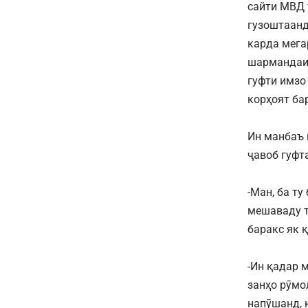
сайти МВД 
гузоштаанд
карда мега
шармандаи 
гуфти имзо
корҳоят ба
Ин манбаъ 
ҷавоб гуфт
-Ман, ба т
мешаваду т
баракс як 
-Ин қадар 
занҳо рӯмо
напӯшанд, 