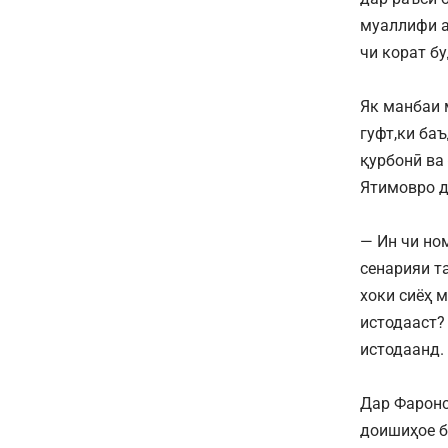
муаллифи а
чи корат б
Як манбаи 
гуфт,ки ба
қурбонӣ ва
Ятимовро д
— Ин чи но
сенарияи т
хоки сиёҳ 
истодааст?
истодаанд.
Дар Фаронс
доишиҳое б