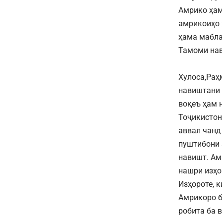
Амрико ҳам
амрикоиҳо 
ҳама мабла
Тамоми нав
Хулоса,Раҳ
навиштани 
воқеъ ҳам 
Тоҷикистон
аввал чанд
пуштибони 
навишт. Ам
нашри изҳо
Изҳороте, 
Амрикоро б
робита ба 