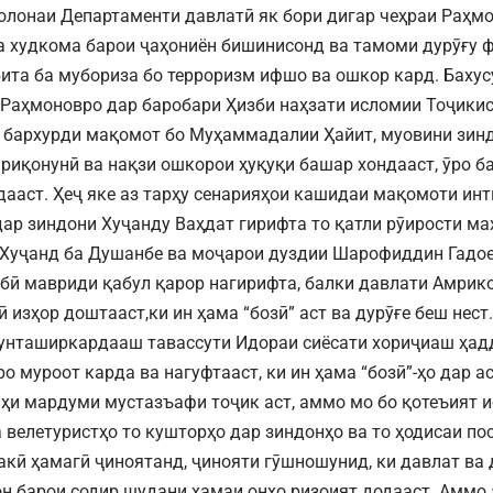
олонаи Департаменти давлатӣ як бори дигар чеҳраи Раҳмо
а худкома барои ҷаҳониён бишинисонд ва тамоми дурӯғу 
бита ба мубориза бо терроризм ифшо ва ошкор кард. Бахусу
 Раҳмоновро дар баробари Ҳизби наҳзати исломии Тоҷики
 бархурди мақомот бо Муҳаммадалии Ҳайит, муовини зинд
йриқонунӣ ва нақзи ошкорои ҳуқуқи башар хондааст, ӯро 
дааст. Ҳеҷ яке аз тарҳу сенарияҳои кашидаи мақомоти ин
дар зиндони Хуҷанду Ваҳдат гирифта то қатли рӯирости ма
 Хуҷанд ба Душанбе ва моҷарои дуздии Шарофиддин Гадо
ёбӣ мавриди қабул қарор нагирифта, балки давлати Амрико
 изҳор доштааст,ки ин ҳама “бозӣ” аст ва дурӯғе беш нест
унташиркардааш тавассути Идораи сиёсати хориҷиаш ҳад
о муроот карда ва нагуфтааст, ки ин ҳама “бозӣ”-ҳо дар а
йҳи мардуми мустазъафи тоҷик аст, аммо мо бо қотеъият и
а велетуристҳо то кушторҳо дар зиндонҳо ва то ҳодисаи п
акӣ ҳамагӣ ҷиноятанд, ҷинояти гӯшношунид, ки давлат ва
он барои содир шудани ҳамаи онҳо ризоият додааст. Аммо 