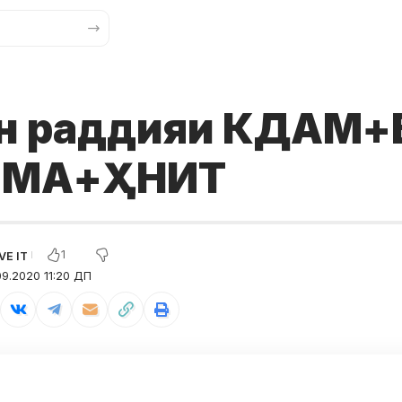
н раддияи КДАМ+
 ИМА+ҲНИТ
1
9.2020 11:20 ДП