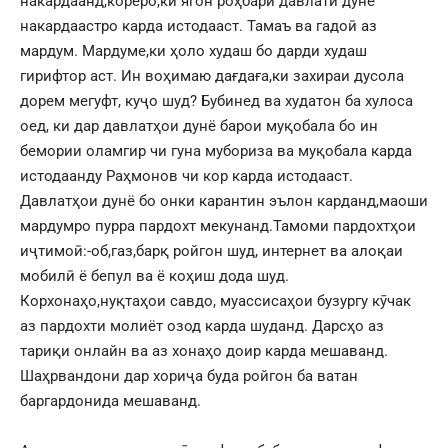
накардаанд,кореро,ки ягон роҳбари давлати дунё
накардаастро карда истодааст. Тамаъ ва гадоӣ аз
мардум. Мардуме,ки ҳоло худаш бо дарди худаш
гирифтор аст. Ин воҳимаю дағдаға,ки захираи дусола
дорем мегуфт, куҷо шуд? Бубинед ва худатон ба хулоса
оед, ки дар давлатҳои дунё барои муқобала бо ин
бемории оламгир чи гуна мубориза ва муқобала карда
истодаанду Раҳмонов чи кор карда истодааст.
Давлатҳои дунё бо онки карантин эълон карданд,маоши
мардумро пурра пардохт мекунанд.Тамоми пардохтҳои
иҷтимоӣ:-об,газ,барқ ройгон шуд, интернет ва алоқаи
мобилӣ ё бепул ва ё коҳиш дода шуд.
Корхонаҳо,нуқтаҳои савдо, муассисаҳои бузургу кӯчак
аз пардохти молиёт озод карда шуданд. Дарсҳо аз
тариқи онлайн ва аз хонаҳо доир карда мешаванд.
Шаҳрвандони дар хориҷа буда ройгон ба ватан
баргардонида мешаванд.