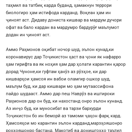
таҳмил ва татбиқ карда буданд, ҳамакнун террори
биологиро ҳам истифода карданд. Воқеан ҳам ин
ҷиноят аст. Дидаву дониста кишвар ва мардум дучори
офат ва бало кардан ва мардумро бардурӯғ маълумот
додан ин ҷиноят аст.
Аммо Раҳмонов оқибат ночор шуд, эълон кунад,ки
коронавирус дар Тоҷикистон ҳаст ва ҷони як нафарро
ҳам гирифта ва як ноҳия ҳам дар ҳолати карантин қарор
дорад Чуноне,ки гуфтам ҳанӯз аз рӯзҳое, ки дар
кишварҳои ҳамсоя ин вабои оламгир ошкор шуд,
маълум буд, ки дар кишвари мо ҳам мутаассифона
пайдо шудааст. Аммо дар пеш Наврӯз ва иштироки
Раҳмонов дар он буд, ки нахостанд онро эълон кунанд.
Аз инҷо буд, ки муносибат ва тарзи бархурди
Тоҷикистон бо ин беморӣ аз тамоми ҷаҳон фарқ кард.
Ҳамсояҳои мо карантин эълон карданд,марзҳояшонро
роҳҳояшонро бастанд. Макотиб ва донишгоҳҳо таътил