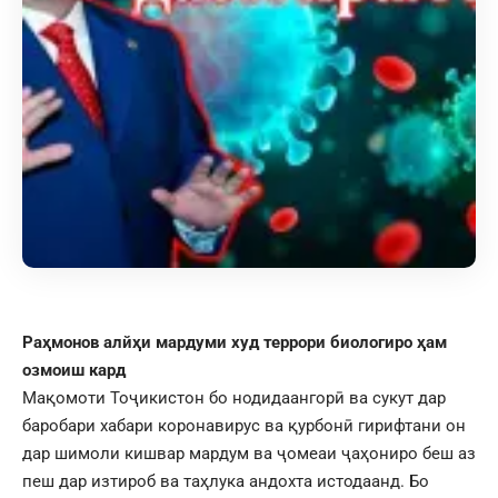
Раҳмонов алйҳи мардуми худ террори биологиро ҳам
озмоиш кард
Мақомоти Тоҷикистон бо нодидаангорӣ ва сукут дар
баробари хабари коронавирус ва қурбонӣ гирифтани он
дар шимоли кишвар мардум ва ҷомеаи ҷаҳониро беш аз
пеш дар изтироб ва таҳлука андохта истодаанд. Бо