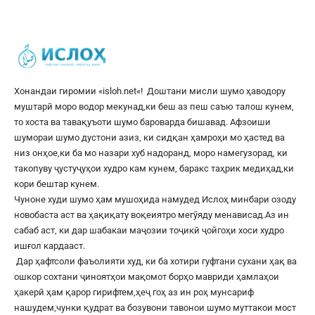
Хонандаи гиромии «
isloh.net
«! Доштани мисли шумо ҳаводору
муштарӣ моро водор мекунад,ки беш аз пеш саъю талош кунем,
то хоста ва тавақуъоти шумо бароварда бишавад. Афзоиши
шумораи шумо дустони азиз, ки сидқан ҳамроҳи мо ҳастед ва
низ онҳое,ки ба мо назари хуб надоранд, моро намегузорад, ки
такопуву ҷустуҷуҳои худро кам кунем, баракс таҳрик медиҳад,ки
кори бештар кунем.
Чуноне худи шумо ҳам мушоҳида намудед Ислоҳ минбари озоду
новобаста аст ва ҳақиқату воқеиятро мегӯяду менависад.Аз ин
сабаб аст, ки дар шабакаи маҷозии тоҷикӣ ҷойгоҳи хоси худро
ишғол кардааст.
Дар ҳафтсоли фаъолияти худ, ки ба хотири гуфтани сухани ҳақ ва
ошкор сохтани ҷиноятҳои мақомот борҳо мавриди ҳамлаҳои
ҳакерӣ ҳам қарор гирифтем,ҳеҷ гоҳ аз ин роҳ мунсариф
нашудем,чунки қудрат ва бозувони тавонои шумо муттакои мост