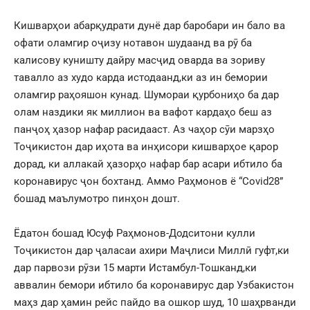
Кишварҳои абарқудрати дунё дар баробари ин бало ва
офати оламгир оҷизу нотавон шудаанд ва рӯ ба
калисову куништу дайру масҷид оварда ва зориву
тавалло аз худо карда истодаанд,ки аз ин бемории
оламгир раҳояшон кунад. Шумораи қурбониҳо ба дар
олам наздики як миллион ва вафот кардаҳо беш аз
панҷоҳ ҳазор нафар расидааст. Аз чаҳор сӯи марзҳо
Тоҷикистон дар иҳота ва инҳисори кишварҳое қарор
дорад, ки аллакай ҳазорҳо нафар бар асари ибтило ба
коронавирус ҷон бохтанд. Аммо Раҳмонов ё “Covid28”
бошад маълумотро пинҳон дошт.
Ёдатон бошад Юсуф Раҳмонов-Додситони кулли
Тоҷикистон дар ҷаласаи ахири Маҷлиси Миллӣ гуфт,ки
дар парвози рӯзи 15 марти Истамбул-Тошканд,ки
аввалин бемори ибтило ба коронавирус дар Узбакистон
маҳз дар ҳамин рейс пайдо ва ошкор шуд, 10 шаҳрванди