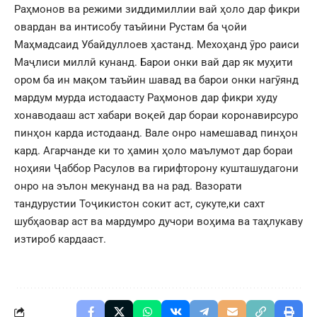
Раҳмонов ва режими зиддимиллии вай ҳоло дар фикри
овардан ва интисобу таъйини Рустам ба ҷойи
Маҳмадсаид Убайдуллоев ҳастанд. Мехоҳанд ӯро раиси
Маҷлиси миллӣ кунанд. Барои онки вай дар як муҳити
ором ба ин мақом таъйин шавад ва барои онки нагӯянд
мардум мурда истодаасту Раҳмонов дар фикри худу
хонаводааш аст хабари воқеӣ дар бораи коронавирсуро
пинҳон карда истодаанд. Вале онро намешавад пинҳон
кард. Агарчанде ки то ҳамин ҳоло маълумот дар бораи
ноҳияи Ҷаббор Расулов ва гирифторону кушташудагони
онро на эълон мекунанд ва на рад. Вазорати
тандурустии Тоҷикистон сокит аст, сукуте,ки сахт
шубҳаовар аст ва мардумро дучори воҳима ва таҳлукаву
изтироб кардааст.