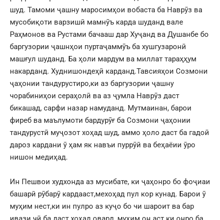
шуд. Тамоми ҷашну маросимҳои вобаста ба Наврӯз ва
мусобиқоти варзишӣ мамнӯъ карда шуданд вале
Раҳмонов ва Рустами бачааш дар Хуҷанд ва Душанбе бо
баргузории ҷашнҳои пуртаҷаммӯъ ба хушгузаронӣ
машғул шуданд. Ба ҳоли мардум ва миллат тараҳҳум
накарданд. Худнишондеҳӣ карданд.Тавсияҳои Созмони
ҷаҳонии тандурустиро,ки аз баргузории ҷашну
чорабиниҳои сераҳолӣ ва аз ҷумла Наврӯз даст
бикашад, сарфи назар намуданд. Мутмаинан, барои
фиреб ва маълумоти бардурӯғ ба Созмони ҷаҳонии
тандурустӣ муҷозот хоҳад шуд, аммо ҳоло даст ба гадоӣ
дароз кардани ӯ ҳам як навъи пуррӯӣ ва беҳаёии ӯро
нишон медиҳад.
Ин Пешвои худхонда аз мусибате, ки ҷаҳонро бо фоҷиаи
башарӣ рӯбарӯ кардааст,мехоҳад пул кор кунад. Барои ӯ
муҳим нест,ки ин пулро аз куҷо бо чи шароит ва бар
ивази чӣ ба даст хоҳад овард, муҳим он аст ки онро ба