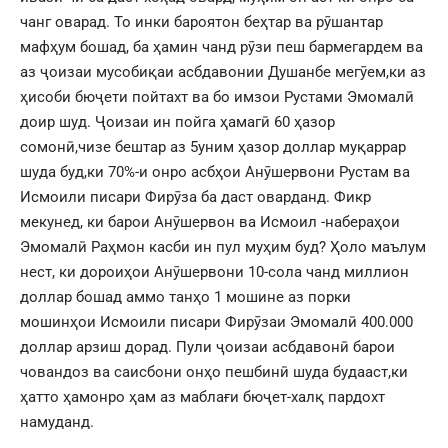
чанг оварад. То инки бароятон беҳтар ва рӯшантар
мафҳум бошад, ба ҳамин чанд рӯзи пеш бармегардем ва
аз ҷоизаи мусобиқаи асбдавонии Душанбе мегӯем,ки аз
ҳисоби бюҷети пойтахт ва бо имзои Рустами Эмомалӣ
доир шуд. Ҷоизаи ин пойга ҳамагӣ 60 ҳазор
сомонӣ,чизе бештар аз 5уним ҳазор доллар муқаррар
шуда буд,ки 70%-и онро асбҳои Анӯшервони Рустам ва
Исмоили писари Фирӯза ба даст оварданд. Фикр
мекунед, ки барои Анӯшервон ва Исмоил -набераҳои
Эмомалӣ Раҳмон касби ин пул муҳим буд? Ҳоло маълум
нест, ки дороиҳои Анӯшервони 10-сола чанд миллион
доллар бошад аммо танҳо 1 мошине аз порки
мошинҳои Исмоили писари Фирӯзаи Эмомалӣ 400.000
доллар арзиш дорад. Пули ҷоизаи асбдавонӣ барои
човандоз ва саисбони онҳо пешбинӣ шуда будааст,ки
ҳатто ҳамонро ҳам аз маблағи бюҷет-халқ пардохт
намуданд.