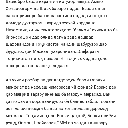
Варзобро барои карантин вогузор намуд. Аммо
Хоҷаобигарм ва Шоамбариро надод. Барои он ин
санаторияҳоро барои карантина надод,ки онҳоро
домоду духтарҳояш харида хусусӣ кардаанд.
Нахостанд,ки ин санаторияҳоро “бадном” кунанд то ба
бизнесашон дар оянда латма зада нашвад.
Шаҳрвандони Тоҷикистон чандин шабурӯзро дар
фурудгоҳҳои Маскав гузарониданд.Сафорати
Тоҷикистон нигоҳ накард. Як тоҷик омад ва ҳоло
онҳоро дар хонааш ҷо додааст.
Аз чунин роҳбар ва давлатдоре,ки барои мардум
манфиат ва нафъаш намерасад чӣ фоида? Баракс дар
ҳар маврид зарару зиёнаш ба мардум мерасад. Вай
ҳатто ҳамин коронавирусро ба бизнес табдил доданӣ
аст. Ба бизнесе,ки ба вай ва хонаводааш даромад
меовард. То ҳамин ҳоло Бонки ҷаҳонӣ, Бонки осиёии
рушд, Олмон,Швейсария,СММ ва чандин кишвару