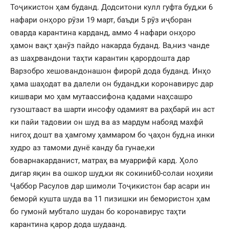
Тоҷикистон ҳам буданд. Додситони кулл гуфта буд,ки 6
нафари онҳоро рӯзи 19 март, баъди 5 рӯз иҷборан
оварда карантина карданд, аммо 4 нафари онҳоро
ҳамон вақт ҳанӯз пайдо накарда буданд. Ва,низ чанде
аз шаҳрвандони таҳти карантин қарордошта дар
Варзобро хешовандонашон фирорӣ дода буданд. Инҳо
ҳама шаҳодат ва далели он буданд,ки коронавирус дар
кишвари мо ҳам мутаассифона қадами наҳсашро
гузоштааст ва шарти инсофу одамият ва раҳбарӣ ин аст
ки пайи тадовии он шуд ва аз мардум набояд махфӣ
нигоҳ дошт ва ҳамгому ҳаммаром бо ҷаҳон буд,на инки
худро аз тамоми дунё канду ба гунае,ки
боварнакарданист, матраҳ ва муаррифӣ кард. Ҳоло
дигар яқин ва ошкор шуд,ки як сокини60-солаи ноҳияи
Ҷаббор Расулов дар шимоли Тоҷикистон бар асари ин
беморӣ кушта шуда ва 11 пизишки ин бемористон ҳам
бо гумонӣ мубтало шудан бо коронавирус таҳти
карантина қарор дода шудаанд.