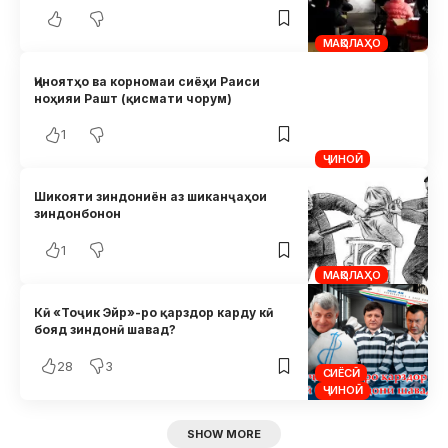
МАҚОЛАҲО
Ҷиноятҳо ва корномаи сиёҳи Раиси
ноҳияи Рашт (қисмати чорум)
1
ҶИНОӢ
Шикояти зиндониён аз шиканҷаҳои
зиндонбонон
1
МАҚОЛАҲО
Кӣ «Тоҷик Эйр»-ро қарздор карду кӣ
бояд зиндонӣ шавад?
28
3
СИЁСӢ
ҶИНОӢ
SHOW MORE