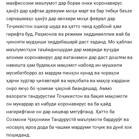
махфисозии маълумот дар бораи онки коронавирус
ҳанӯз дар ҳафтаи дуввуми моҳи март ва бар тибқи баъзе
сарчашмаҳо ҳанӯз дар авохири моҳи феврал дар
Тоҷикистон ошкор шуда ва ҳатто чанд қурбонӣ ҳам
гирифта буд, Раҳмонов ва режими зиддимиллии вай ба
ҷинояти мудҳиши зиддибашарӣ даст заданд. Мо қаблан
маълумотҳои таъйидношудае дар мавриди вуҷуди
алоими коронавирус дар ватанамон дар даст доштем ва
навишта ҳам будем,ки мақомот набояд ин мушкили
мусибатборро аз мардум пинҳон кунад ва чораҳои
ҳарчи зудтар ҷилавгирӣ ва муқобала ва маҳор кардани
онро якҷо бо ҷомеаи ҷаҳонӣ биандешад. Аммо
вазорати тандурустии Тоҷикистон ва бақия мақомоти
он мукаррар аз набуди коронавирус ва ба қайд
нагирифтани он дар кишвар мегуфтанд. Ҳатто ба
Созмони Ҷаҳониии Тандурустӣ маълумоти бардурӯғ ва
носаҳеҳ ироа дода ба чашми мардуми тоҷик ва дунё хок
пошиданд.