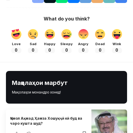
What do you think?
Love
Sad
Happy
Sleepy
Angry
Dead
Wink
0
0
0
0
0
0
0
Мақолаҳои марбут
Мақолаҳои монандро хонед!
Ҷамол Аҳмад Ҳамза Хошуқҷӣ кӣ буд ва
чаро кушта шуд?