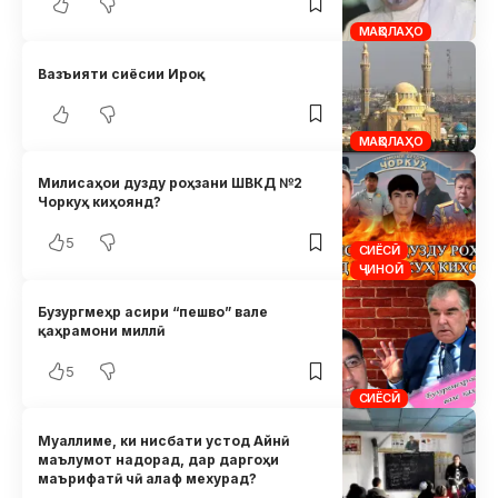
МАҚОЛАҲО
Вазъияти сиёсии Ироқ
МАҚОЛАҲО
Милисаҳои дузду роҳзани ШВКД №2
Чоркуҳ киҳоянд?
5
СИЁСӢ
ҶИНОӢ
Бузургмеҳр асири “пешво” вале
қаҳрамони миллӣ
5
СИЁСӢ
Муаллиме, ки нисбати устод Айнӣ
маълумот надорад, дар даргоҳи
маърифатӣ чӣ алаф мехурад?