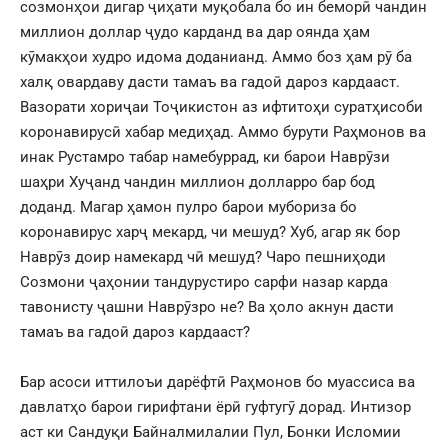
созмонҳои дигар ҷиҳати муқобала бо ин беморӣ чандин
миллион доллар ҷудо карданд ва дар оянда ҳам
кӯмакҳои худро идома доданианд. Аммо боз ҳам рӯ ба
халқ овардаву дасти тамаъ ва гадоӣ дароз кардааст.
Вазорати хориҷаи Тоҷикистон аз ифтитоҳи суратҳисоби
коронавирусӣ хабар медиҳад. Аммо бурути Раҳмонов ва
инак Рустамро табар намебуррад, ки барои Наврӯзи
шаҳри Хуҷанд чандин миллион долларро бар бод
доданд. Магар ҳамон пулро барои мубориза бо
коронавирус харҷ мекард, чи мешуд? Хуб, агар як бор
Наврӯз доир намекард чӣ мешуд? Чаро пешниҳоди
Созмони ҷаҳонии тандурустиро сарфи назар карда
тавонисту ҷашни Наврӯзро не? Ва ҳоло акнун дасти
тамаъ ва гадоӣ дароз кардааст?
Бар асоси иттилоъи дарёфтӣ Раҳмонов бо муассиса ва
давлатҳо барои гирифтани ёрӣ гуфтугӯ дорад. Интизор
аст ки Сандуқи Байналмилалии Пул, Бонки Исломии