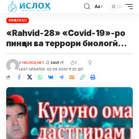
Aa
МАҚОЛАҲО
«Rahvid-28» «Covid-19»-ро
пинҳон ва террори биологӣ…
3
BY
ИСЛОҲ НЕТ
LAST UPDATED: 02.09.2020 11:20 ДП