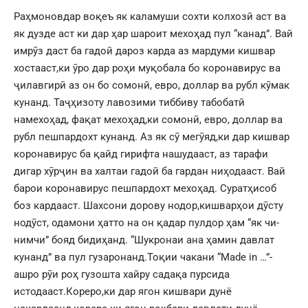
Раҳмоновдар воқеъ як каламуши сохти колхозӣ аст ва
як дузде аст ки дар ҳар шароит мехоҳад пул “канад”. Вай
имрӯз даст ба гадоӣ дароз карда аз мардуми кишвар
хостааст,ки ӯро дар роҳи муқобала бо коронавирус ва
ҷилавгирӣ аз он бо сомонӣ, евро, доллар ва рубл кӯмак
кунанд. Таҷҳизоту лавозими тиббиву табобатӣ
намехоҳад, фақат мехоҳад,ки сомонӣ, евро, доллар ва
рубл пешпардохт кунанд. Аз як сӯ мегӯяд,ки дар кишвар
коронавирус ба қайд гирифта нашудааст, аз тарафи
дигар хӯрҷин ва халтаи гадоӣ ба гардан ниҳодааст. Вай
барои коронавирус пешпардохт мехоҳад. Суратҳисоб
боз кардааст. Шахсони дорову нодор,кишварҳои дӯсту
нодӯст, одамони ҳатто на он қадар пулдор ҳам “як чи-
нимчи” бояд бидиҳанд. “Шукронаи ана ҳамин давлат
кунанд” ва пул гузаронанд.Тоқии чакани “Made in …”-
ашро рӯи роҳ гузошта хайру садақа пурсида
истодааст.Кореро,ки дар ягон кишвари дунё