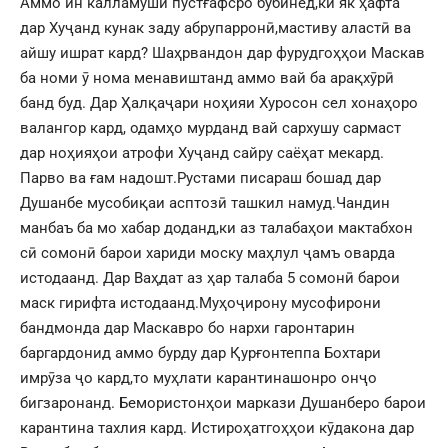
Аммо ин калламуши пӯстғафсро бубинед,ки як ҳафта
дар Хуҷанд кунак заду абрупарронӣ,мастиву аластӣ ва
айшу ишрат кард? Шаҳрвандон дар фурудгоҳҳои Маскав
ба номи ӯ нома менавиштанд аммо вай ба арақхӯрӣ
банд буд. Дар Ҳалқаҷари ноҳияи Хуросон сел хонаҳоро
валангор кард, одамҳо мурданд вай сархушу сармаст
дар ноҳияҳои атрофи Хуҷанд сайру саёҳат мекард.
Парво ва ғам надошт.Рустами писараш бошад дар
Душанбе мусобиқаи асптозӣ ташкил намуд.Чандин
манбаъ ба мо хабар доданд,ки аз талабаҳои мактабхон
сӣ сомонӣ барои хариди моску маҳлул ҷамъ оварда
истодаанд. Дар Ваҳдат аз ҳар талаба 5 сомонӣ барои
маск гирифта истодаанд.Муҳоҷирону мусофирони
бандмонда дар Маскавро бо нархи гаронтарин
баргардонид аммо бурду дар Қурғонтеппа Бохтари
имрӯза ҷо кард,то муҳлати карантинашонро онҷо
бигзаронанд. Бемористонҳои маркази Душанберо барои
карантина тахлия кард. Истироҳатгоҳҳои кӯдакона дар