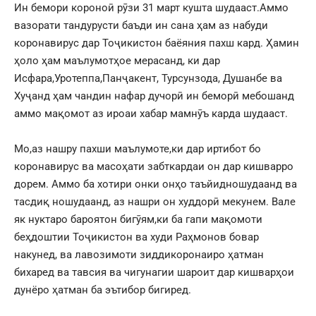
Ин бемори короноӣ рӯзи 31 март кушта шудааст.Аммо
вазорати тандурусти баъди ин сана ҳам аз набуди
коронавирус дар Тоҷикистон баёяния пахш кард. Ҳамин
ҳоло ҳам маълумотҳое мерасанд, ки дар
Исфара,Уротеппа,Панҷакент, Турсунзода, Душанбе ва
Хуҷанд ҳам чандин нафар дучорӣ ин беморӣ мебошанд
аммо мақомот аз ироаи хабар мамнӯъ карда шудааст.
Мо,аз нашру пахши маълумоте,ки дар иртибот бо
коронавирус ва масоҳати забткардаи он дар кишварро
дорем. Аммо ба хотири онки онҳо таъйидношудаанд ва
тасдиқ ношудаанд, аз нашри он худдорӣ мекунем. Вале
як нуктаро бароятон бигӯям,ки ба гапи мақомоти
беҳдоштии Тоҷикистон ва худи Раҳмонов бовар
накунед, ва лавозимоти зиддикоронаиро ҳатман
бихаред ва тавсия ва чигунагии шароит дар кишварҳои
дунёро ҳатман ба эътибор бигиред.