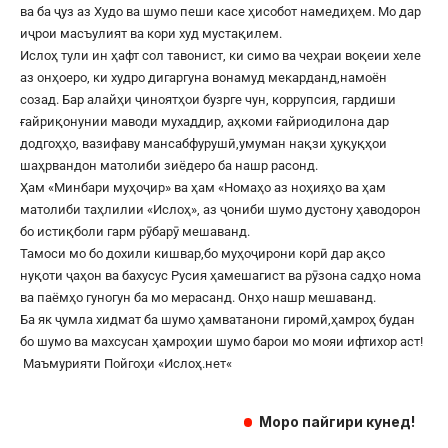
ва ба ҷуз аз Худо ва шумо пеши касе ҳисобот намедиҳем. Мо дар
иҷрои масъулият ва кори худ мустақилем.
Ислоҳ тули ин ҳафт сол тавонист, ки симо ва чеҳраи воқеии хеле
аз онҳоеро, ки худро дигаргуна вонамуд мекарданд,намоён
созад. Бар алайҳи ҷиноятҳои бузрге чун, коррупсия, гардиши
ғайриқонунии маводи мухаддир, аҳкоми ғайриодилона дар
додгоҳҳо, вазифаву мансабфурушӣ,умуман нақзи ҳуқуқҳои
шаҳрвандон матолиби зиёдеро ба нашр расонд.
Ҳам «Минбари муҳоҷир» ва ҳам «Номаҳо аз ноҳияҳо ва ҳам
матолиби таҳлилии «Ислоҳ», аз ҷониби шумо дустону ҳаводорон
бо истиқболи гарм рӯбарӯ мешаванд.
Тамоси мо бо дохили кишвар,бо муҳоҷирони корӣ дар ақсо
нуқоти ҷаҳон ва бахусус Русия ҳамешагист ва рӯзона садҳо нома
ва паёмҳо гуногун ба мо мерасанд. Онҳо нашр мешаванд.
Ба як ҷумла хидмат ба шумо ҳамватанони гиромӣ,ҳамроҳ будан
бо шумо ва махсусан ҳамроҳии шумо барои мо мояи ифтихор аст!
Маъмурияти Пойгоҳи «
Ислоҳ.нет
«
Моро пайгири кунед!