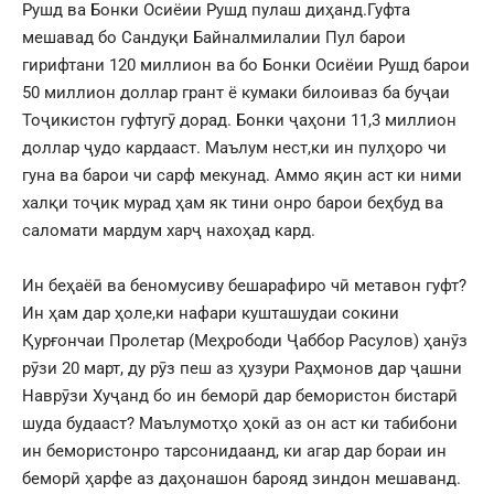
Рушд ва Бонки Осиёии Рушд пулаш диҳанд.Гуфта
мешавад бо Сандуқи Байналмилалии Пул барои
гирифтани 120 миллион ва бо Бонки Осиёии Рушд барои
50 миллион доллар грант ё кумаки билоиваз ба буҷаи
Тоҷикистон гуфтугӯ дорад. Бонки ҷаҳони 11,3 миллион
доллар ҷудо кардааст. Маълум нест,ки ин пулҳоро чи
гуна ва барои чи сарф мекунад. Аммо яқин аст ки ними
халқи тоҷик мурад ҳам як тини онро барои беҳбуд ва
саломати мардум харҷ нахоҳад кард.
Ин беҳаёӣ ва беномусиву бешарафиро чӣ метавон гуфт?
Ин ҳам дар ҳоле,ки нафари кушташудаи сокини
Қурғончаи Пролетар (Меҳрободи Ҷаббор Расулов) ҳанӯз
рӯзи 20 март, ду рӯз пеш аз ҳузури Раҳмонов дар ҷашни
Наврӯзи Хуҷанд бо ин беморӣ дар бемористон бистарӣ
шуда будааст? Маълумотҳо ҳокӣ аз он аст ки табибони
ин бемористонро тарсонидаанд, ки агар дар бораи ин
беморӣ ҳарфе аз даҳонашон барояд зиндон мешаванд.