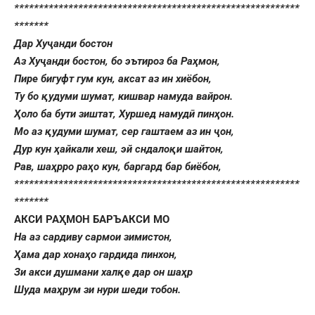
**********************************************************
*******
Дар Хуҷанди бостон
Аз Хуҷанди бостон, бо эътироз ба Раҳмон,
Пире бигуфт гум кун, аксат аз ин хиёбон,
Ту бо қудуми шумат, кишвар намуда вайрон.
Ҳоло ба бути зиштат, Хуршед намудӣ пинҳон.
Мо аз қудуми шумат, сер гаштаем аз ин ҷон,
Дур кун ҳайкали хеш, эй сндалоқи шайтон,
Рав, шаҳрро раҳо кун, баргард бар биёбон,
**********************************************************
*******
АКСИ РАҲМОН БАРЪАКСИ МО
На аз сардиву сармои зимистон,
Ҳама дар хонаҳо гардида пинхон,
Зи акси душмани халқе дар он шаҳр
Шуда маҳрум зи нури шеди тобон.