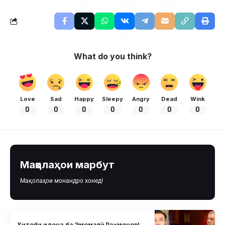
What do you think?
Love
Sad
Happy
Sleepy
Angry
Dead
Wink
0
0
0
0
0
0
0
Мақолаҳои марбут
Мақолаҳои монандро хонед!
Хитоби идона ба Эмомалӣ Раҳмонов!