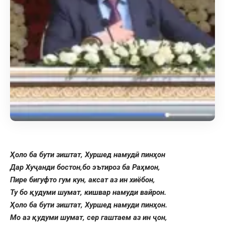
Ҳоло ба бути зиштат, Хуршед намудӣ пинҳон
Дар Хуҷанди бостон,бо эътироз ба Раҳмон,
Пире бигуфто гум кун, аксат аз ин хиёбон,
Ту бо қудуми шумат, кишвар намуди вайрон.
Ҳоло ба бути зиштат, Хуршед намуди пинҳон.
Мо аз қудуми шумат, сер гаштаем аз ин ҷон,