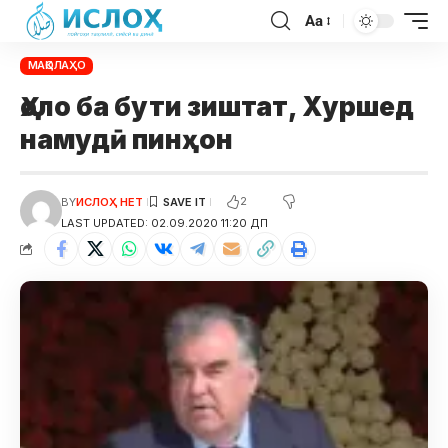
Aa
МАҚОЛАҲО
Ҳоло ба бути зиштат, Хуршед
намудӣ пинҳон
2
BY
ИСЛОҲ НЕТ
LAST UPDATED: 02.09.2020 11:20 ДП