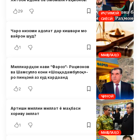
29
ИҶТИМОӢ
СИЁСӢ
Чаро низоми адолат дар кишвари мо
вайрон шуд?
1
МАҚОЛАҲО
Миллиардҳои нави “Фароз”- Раҳмонов
ва Шамсулло кони «Шоҳқадамбулоқ»-
ро пинҳонӣ аз худ кардаанд
2
ҶИНОӢ
Артиши миллии миллат ё маҳбаси
хориву зиллат
1
МАҚОЛАҲО