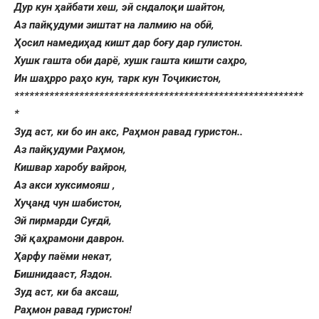
Дур кун ҳайбати хеш, эй сндалоқи шайтон,
Аз пайқудуми зиштат на лалмию на обӣ,
Ҳосил намедиҳад кишт дар боғу дар гулистон.
Хушк гашта оби дарё, хушк гашта кишти саҳро,
Ин шаҳрро раҳо кун, тарк кун Тоҷикистон,
**********************************************************
*
Зуд аст, ки бо ин акс, Раҳмон равад гуристон..
Аз пайқудуми Раҳмон,
Кишвар харобу вайрон,
Аз акси хуксимояш ,
Хуҷанд чун шабистон,
Эй пирмарди Суғдӣ,
Эй қаҳрамони даврон.
Ҳарфу паёми некат,
Бишнидааст, Яздон.
Зуд аст, ки ба аксаш,
Раҳмон равад гуристон!