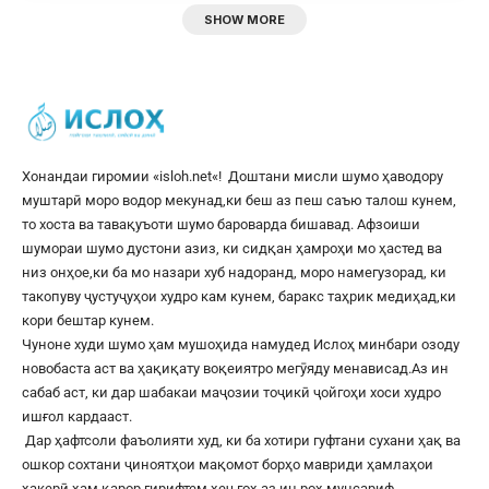
SHOW MORE
Хонандаи гиромии «
isloh.net
«! Доштани мисли шумо ҳаводору
муштарӣ моро водор мекунад,ки беш аз пеш саъю талош кунем,
то хоста ва тавақуъоти шумо бароварда бишавад. Афзоиши
шумораи шумо дустони азиз, ки сидқан ҳамроҳи мо ҳастед ва
низ онҳое,ки ба мо назари хуб надоранд, моро намегузорад, ки
такопуву ҷустуҷуҳои худро кам кунем, баракс таҳрик медиҳад,ки
кори бештар кунем.
Чуноне худи шумо ҳам мушоҳида намудед Ислоҳ минбари озоду
новобаста аст ва ҳақиқату воқеиятро мегӯяду менависад.Аз ин
сабаб аст, ки дар шабакаи маҷозии тоҷикӣ ҷойгоҳи хоси худро
ишғол кардааст.
Дар ҳафтсоли фаъолияти худ, ки ба хотири гуфтани сухани ҳақ ва
ошкор сохтани ҷиноятҳои мақомот борҳо мавриди ҳамлаҳои
ҳакерӣ ҳам қарор гирифтем,ҳеҷ гоҳ аз ин роҳ мунсариф