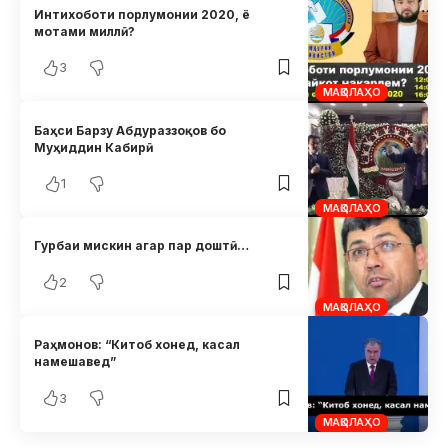
Интихоботи порлумонии 2020, ё
мотами миллӣ?
3
МАҚОЛАҲО
Баҳси Барзу Абдураззоқов бо
Муҳиддин Кабирӣ
1
МАҚОЛАҲО
Гурбаи мискин агар пар доштӣ…
2
МАҚОЛАҲО
Раҳмонов: “Китоб хонед, касал
намешавед”
3
МАҚОЛАҲО