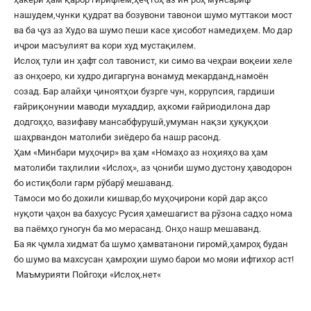
нашудем,чунки қудрат ва бозувони тавонои шумо муттакои мост
ва ба ҷуз аз Худо ва шумо пеши касе ҳисобот намедиҳем. Мо дар
иҷрои масъулият ва кори худ мустақилем.
Ислоҳ тули ин ҳафт сол тавонист, ки симо ва чеҳраи воқеии хеле
аз онҳоеро, ки худро дигаргуна вонамуд мекарданд,намоён
созад. Бар алайҳи ҷиноятҳои бузрге чун, коррупсия, гардиши
ғайриқонунии маводи мухаддир, аҳкоми ғайриодилона дар
додгоҳҳо, вазифаву мансабфурушӣ,умуман нақзи ҳуқуқҳои
шаҳрвандон матолиби зиёдеро ба нашр расонд.
Ҳам «Минбари муҳоҷир» ва ҳам «Номаҳо аз ноҳияҳо ва ҳам
матолиби таҳлилии «Ислоҳ», аз ҷониби шумо дустону ҳаводорон
бо истиқболи гарм рӯбарӯ мешаванд.
Тамоси мо бо дохили кишвар,бо муҳоҷирони корӣ дар ақсо
нуқоти ҷаҳон ва бахусус Русия ҳамешагист ва рӯзона садҳо нома
ва паёмҳо гуногун ба мо мерасанд. Онҳо нашр мешаванд.
Ба як ҷумла хидмат ба шумо ҳамватанони гиромӣ,ҳамроҳ будан
бо шумо ва махсусан ҳамроҳии шумо барои мо мояи ифтихор аст!
Маъмурияти Пойгоҳи «
Ислоҳ.нет
«