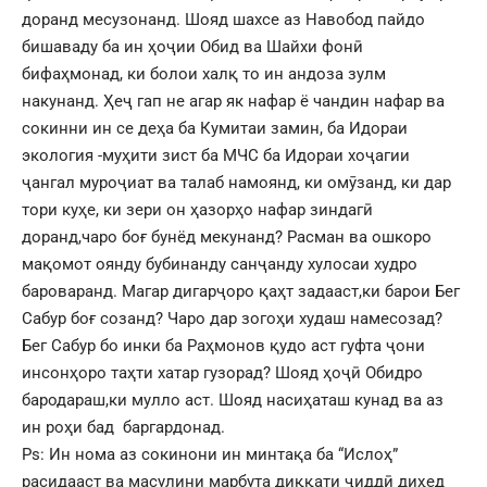
доранд месузонанд. Шояд шахсе аз Навобод пайдо
бишаваду ба ин ҳоҷии Обид ва Шайхи фонӣ
бифаҳмонад, ки болои халқ то ин андоза зулм
накунанд. Ҳеҷ гап не агар як нафар ё чандин нафар ва
сокинни ин се деҳа ба Кумитаи замин, ба Идораи
экология -муҳити зист ба МЧС ба Идораи хоҷагии
ҷангал муроҷиат ва талаб намоянд, ки омӯзанд, ки дар
тори куҳе, ки зери он ҳазорҳо нафар зиндагӣ
доранд,чаро боғ бунёд мекунанд? Расман ва ошкоро
мақомот оянду бубинанду санҷанду хулосаи худро
бароваранд. Магар дигарҷоро қаҳт задааст,ки барои Бег
Сабур боғ созанд? Чаро дар зогоҳи худаш намесозад?
Бег Сабур бо инки ба Раҳмонов қудо аст гуфта ҷони
инсонҳоро таҳти хатар гузорад? Шояд ҳоҷӣ Обидро
бародараш,ки мулло аст. Шояд насиҳаташ кунад ва аз
ин роҳи бад баргардонад.
Ps: Ин нома аз сокинони ин минтақа ба “Ислоҳ”
расидааст ва масулини марбута диққати ҷиддӣ диҳед