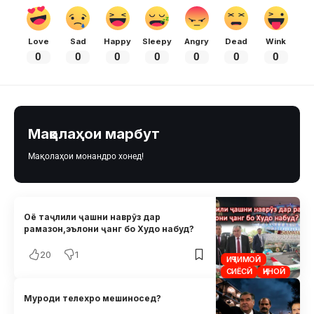
Love
Sad
Happy
Sleepy
Angry
Dead
Wink
0
0
0
0
0
0
0
Мақолаҳои марбут
Мақолаҳои монандро хонед!
Оё таҷлили ҷашни наврӯз дар
рамазон,эълони ҷанг бо Худо набуд?
20
1
ИҶТИМОӢ
СИЁСӢ
ҶИНОӢ
Муроди телехро мешиносед?