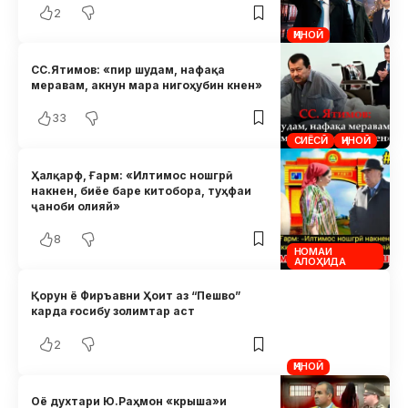
2
ҶИНОӢ
СС.Ятимов: «пир шудам, нафақа
меравам, акнун мара нигоҳубин кнен»
33
СИЁСӢ
ҶИНОӢ
Ҳалқарф, Ғарм: «Илтимос ношгрӣ
накнен, биёе баре китобора, туҳфаи
ҷаноби олияй»
8
НОМАИ
АЛОҲИДА
Қорун ё Фиръавни Ҳоит аз “Пешво”
карда ғосибу золимтар аст
2
ҶИНОӢ
Оё духтари Ю.Раҳмон «крыша»и