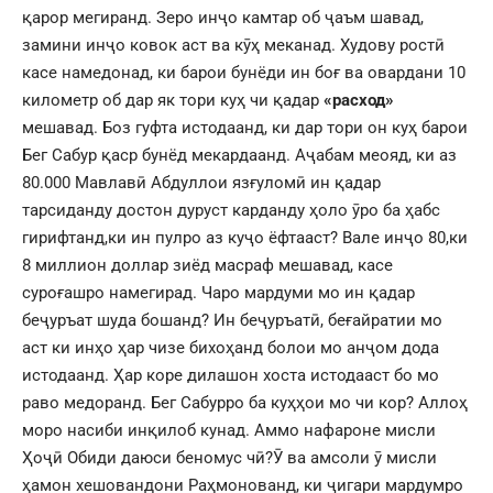
қарор мегиранд. Зеро инҷо камтар об ҷаъм шавад,
замини инҷо ковок аст ва кӯҳ меканад. Худову ростӣ
касе намедонад, ки барои бунёди ин боғ ва овардани 10
километр об дар як тори куҳ чи қадар
«расход»
мешавад. Боз гуфта истодаанд, ки дар тори он куҳ барои
Бег Сабур қаср бунёд мекардаанд. Аҷабам меояд, ки аз
80.000 Мавлавӣ Абдуллои язғуломӣ ин қадар
тарсиданду достон дуруст карданду ҳоло ӯро ба ҳабс
гирифтанд,ки ин пулро аз куҷо ёфтааст? Вале инҷо 80,ки
8 миллион доллар зиёд масраф мешавад, касе
суроғашро намегирад. Чаро мардуми мо ин қадар
беҷуръат шуда бошанд? Ин беҷуръатӣ, беғайратии мо
аст ки инҳо ҳар чизе бихоҳанд болои мо анҷом дода
истодаанд. Ҳар коре дилашон хоста истодааст бо мо
раво медоранд. Бег Сабурро ба куҳҳои мо чи кор? Аллоҳ
моро насиби инқилоб кунад. Аммо нафароне мисли
Ҳоҷӣ Обиди даюси беномус чӣ?Ӯ ва амсоли ӯ мисли
ҳамон хешовандони Раҳмонованд, ки ҷигари мардумро