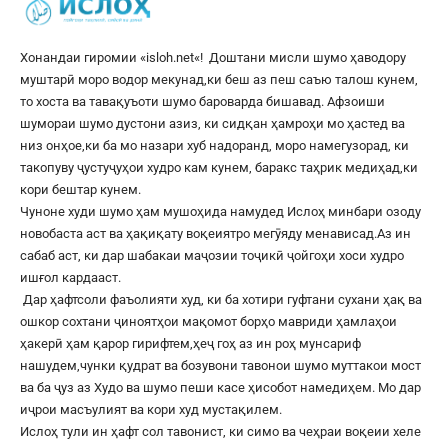
Хонандаи гиромии «
isloh.net
«! Доштани мисли шумо ҳаводору
муштарӣ моро водор мекунад,ки беш аз пеш саъю талош кунем,
то хоста ва тавақуъоти шумо бароварда бишавад. Афзоиши
шумораи шумо дустони азиз, ки сидқан ҳамроҳи мо ҳастед ва
низ онҳое,ки ба мо назари хуб надоранд, моро намегузорад, ки
такопуву ҷустуҷуҳои худро кам кунем, баракс таҳрик медиҳад,ки
кори бештар кунем.
Чуноне худи шумо ҳам мушоҳида намудед Ислоҳ минбари озоду
новобаста аст ва ҳақиқату воқеиятро мегӯяду менависад.Аз ин
сабаб аст, ки дар шабакаи маҷозии тоҷикӣ ҷойгоҳи хоси худро
ишғол кардааст.
Дар ҳафтсоли фаъолияти худ, ки ба хотири гуфтани сухани ҳақ ва
ошкор сохтани ҷиноятҳои мақомот борҳо мавриди ҳамлаҳои
ҳакерӣ ҳам қарор гирифтем,ҳеҷ гоҳ аз ин роҳ мунсариф
нашудем,чунки қудрат ва бозувони тавонои шумо муттакои мост
ва ба ҷуз аз Худо ва шумо пеши касе ҳисобот намедиҳем. Мо дар
иҷрои масъулият ва кори худ мустақилем.
Ислоҳ тули ин ҳафт сол тавонист, ки симо ва чеҳраи воқеии хеле