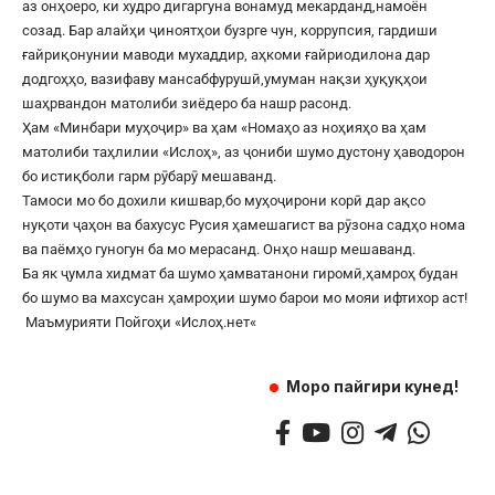
аз онҳоеро, ки худро дигаргуна вонамуд мекарданд,намоён
созад. Бар алайҳи ҷиноятҳои бузрге чун, коррупсия, гардиши
ғайриқонунии маводи мухаддир, аҳкоми ғайриодилона дар
додгоҳҳо, вазифаву мансабфурушӣ,умуман нақзи ҳуқуқҳои
шаҳрвандон матолиби зиёдеро ба нашр расонд.
Ҳам «Минбари муҳоҷир» ва ҳам «Номаҳо аз ноҳияҳо ва ҳам
матолиби таҳлилии «Ислоҳ», аз ҷониби шумо дустону ҳаводорон
бо истиқболи гарм рӯбарӯ мешаванд.
Тамоси мо бо дохили кишвар,бо муҳоҷирони корӣ дар ақсо
нуқоти ҷаҳон ва бахусус Русия ҳамешагист ва рӯзона садҳо нома
ва паёмҳо гуногун ба мо мерасанд. Онҳо нашр мешаванд.
Ба як ҷумла хидмат ба шумо ҳамватанони гиромӣ,ҳамроҳ будан
бо шумо ва махсусан ҳамроҳии шумо барои мо мояи ифтихор аст!
Маъмурияти Пойгоҳи «
Ислоҳ.нет
«
Моро пайгири кунед!