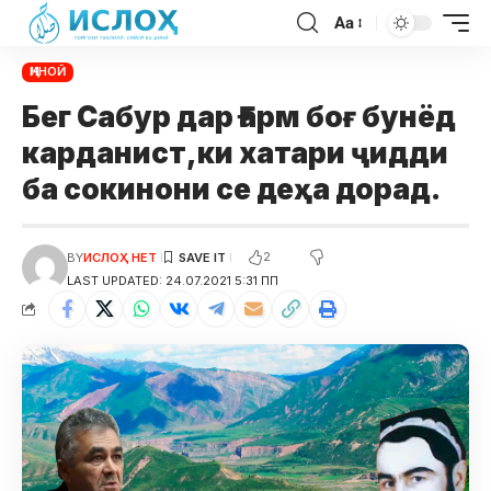
Aa
ҶИНОӢ
Бег Сабур дар Ғарм боғ бунёд
карданист,ки хатари ҷидди
ба сокинони се деҳа дорад.
2
BY
ИСЛОҲ НЕТ
LAST UPDATED: 24.07.2021 5:31 ПП