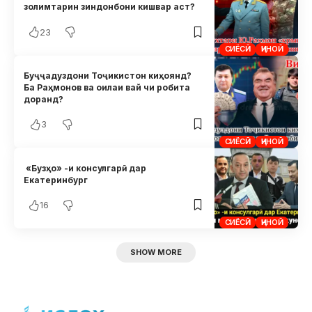
золимтарин зиндонбони кишвар аст?
23
СИЁСӢ
ҶИНОӢ
Буҷҷадуздони Тоҷикистон киҳоянд?
Ба Раҳмонов ва оилаи вай чи робита
доранд?
3
СИЁСӢ
ҶИНОӢ
«Бузҳо» -и консулгарӣ дар
Екатеринбург
16
СИЁСӢ
ҶИНОӢ
SHOW MORE