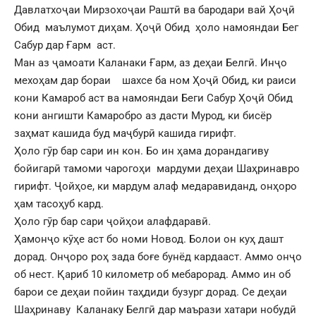
Давлатхоҷаи Мирзохоҷаи Раштӣ ва бародари вай Ҳоҷӣ
Обид маълумот диҳам. Ҳоҷӣ Обид ҳоло намояндаи Бег
Сабур дар Ғарм аст.
Ман аз ҷамоати Каланаки Ғарм, аз деҳаи Белгӣ. Инҷо
мехоҳам дар бораи шахсе ба ном Ҳоҷӣ Обид, ки раиси
кони Камароб аст ва намояндаи Беги Сабур Ҳоҷӣ Обид
кони ангишти Камаробро аз дасти Мурод, ки бисёр
заҳмат кашида буд маҷбурӣ кашида гирифт.
Ҳоло гӯр бар сари ин кон. Бо ин ҳама дорандагиву
бойигарӣ тамоми чарогоҳи мардуми деҳаи Шаҳринавро
гирифт. Ҷойҳое, ки мардум алаф медаравиданд, онҳоро
ҳам тасоҳуб кард.
Ҳоло гӯр бар сари ҷойҳои алафдаравӣ.
Ҳамонҷо кӯҳе аст бо номи Новод. Болои он куҳ дашт
дорад. Онҷоро роҳ зада боғе бунёд кардааст. Аммо онҷо
об нест. Қариб 10 километр об мебарорад. Аммо ин об
барои се деҳаи пойин таҳдиди бузург дорад. Се деҳаи
Шаҳринаву Каланаку Белгӣ дар маърази хатари нобудӣ