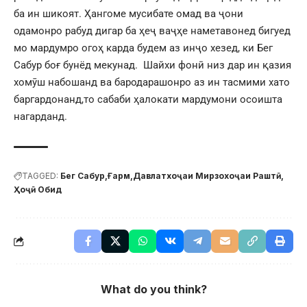
ба ин шикоят. Ҳангоме мусибате омад ва ҷони
одамонро рабуд дигар ба ҳеҷ ваҷҳе наметавонед бигуед
мо мардумро огоҳ карда будем аз инҷо хезед, ки Бег
Сабур боғ бунёд мекунад. Шайхи фонӣ низ дар ин қазия
хомӯш набошанд ва бародарашонро аз ин тасмими хато
баргардонанд,то сабаби ҳалокати мардумони осоишта
нагарданд.
TAGGED:
Бег Сабур
Ғарм
Давлатхоҷаи Мирзохоҷаи Раштӣ
Ҳоҷӣ Обид
What do you think?