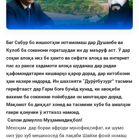
Бег Сабур бо иншоотҳои нотамомаш дар Душанбе ва
Кулоб ба сокинони ғоратшудаи ин ду маъруф аст. Ӯ дар
соҳаи алоқа низ бе ҳамто ва сифати алоқа ва интернет
пас аз раиси хадамоти алоқа шуданаш дар радаи
қафомондатарин кишварҳо қарор дорад, дар китобхони
ҳам назире надорад. Ин шахсияти “Дурӯғбузург” тасмим
гирифтааст дар Ғарм боғе бунёд кунад, ки авоқиби
вахиме ба сокинони поёнбудаи он минтақаро дорад.
Мақомот бо диққат хонед ва тасмими хубе ба амалҳои
ғаири қонунии ӯ иттихоз намоед.
Салом домулло Муҳаммадиқбол!
Мехоҳам дар бораи афроди мунофиқсифат, ки шумо
низ ӯро хуб мешиносед ба лақаби Шайхи фонӣ номаш