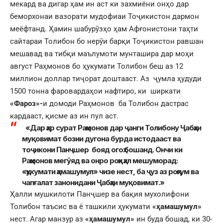
мекард ва дигар ҳам ин аст ки захмиёни онҳо дар
беморхонаи вазорати мудофиаи Тоҷикистон дармон
меёфтанд. Ҳамин шабурӯзҳо ҳам Афғонистони таҳти
сайтараи Толибон бо нерӯи барқи Тоҷикистон равшан
мешавад ва тибқи маълумоти мунташира дар моҳи
август Раҳмонов бо ҳукумати Толибон беш аз 12
миллион доллар тиҷорат доштааст. Аз ҷумла ҳудуди
1500 тонна фаровардаҳои нафтиро, ки ширкати
«Фароз»-
и домоди Раҳмонов ба Толибон дастрас
кардааст, қисме аз ин пул аст.
«Дар ҳар сурат Раҳмонов дар ҷанги Толибону Ҷабҳаи
муқовимат бозии дугона бурда истодааст ва
тоҷикони Панҷшер бояд огоҳ бошанд. Ончи ки
Раҳмонов мегӯяд ва онро роҳи ҳал мешуморад:
«ҳукумати ҳамашумул» чизе нест, ба ҷуз аз роҳгум ва
чапғалат занонидани Ҷабҳаи муқовимат.»
Ҳалли мушкилоти Панҷшер ва бақия мухолифони
Толибон таъсис ва ё ташкили ҳукумати
«ҳамашумул»
нест. Агар манзур аз
«ҳамашумул»
ин буда бошад, ки 30-