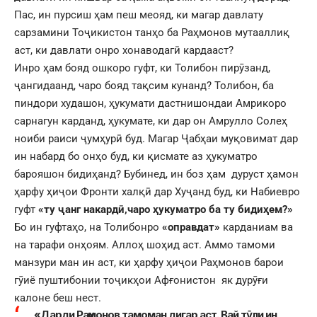
Пас, ин пурсиш ҳам пеш меояд, ки магар давлату
сарзамини Тоҷикистон танҳо ба Раҳмонов мутааллиқ
аст, ки давлати онро хонаводагӣ кардааст?
Инро ҳам бояд ошкоро гуфт, ки Толибон пирӯзанд,
ҷангидаанд, чаро бояд тақсим кунанд? Толибон, ба
пиндори худашон, ҳукумати дастнишондаи Амрикоро
сарнагун карданд, ҳукумате, ки дар он Амрулло Солеҳ
ноиби раиси ҷумҳурӣ буд. Магар Ҷабҳаи муқовимат дар
ин набард бо онҳо буд, ки қисмате аз ҳукуматро
барояшон бидиҳанд? Бубинед, ин боз ҳам дуруст ҳамон
ҳарфу ҳиҷои Фронти халқӣ дар Хуҷанд буд, ки Набиевро
гуфт
«ту ҷанг накардӣ,чаро ҳукуматро ба ту бидиҳем?»
Бо ин гуфтаҳо, на Толибонро
«оправдат»
карданиам ва
на тарафи онҳоям. Аллоҳ шоҳид аст. Аммо тамоми
манзури ман ин аст, ки ҳарфу ҳиҷои Раҳмонов барои
гӯиё пуштибонии тоҷикҳои Афғонистон як дурӯғи
калоне беш нест.
«Дарди Раҳмонов тамоман дигар аст. Вай тӯли ин