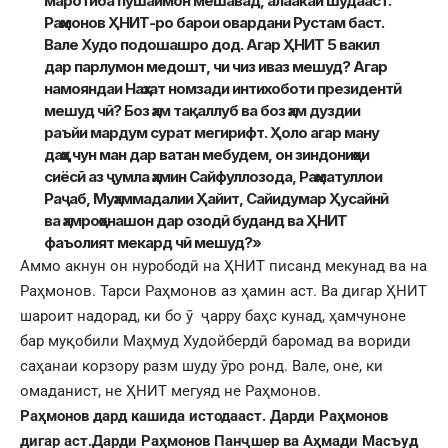
маротиба пушаймон мешавад, алаакай шудааст.
Раҳмонов ҲНИТ-ро барои овардани Рустам баст.
Вале Худо подошашро дод. Агар ҲНИТ 5 вакил
дар парлумон медошт, чи чиз иваз мешуд? Агар
намояндаи Наҳзат номзади интихоботи президентӣ
мешуд чӣ? Боз ҳам тақаллуб ва боз ҳам дуздии
раъйи мардум сурат мегирифт. Ҳоло агар ману
даҳҳо чун ман дар ватан мебудем, он зиндониҳои
сиёсӣ аз ҷумла ҳамин Сайфуллозода, Раҳматуллои
Раҷаб, Муҳаммадалии Ҳайит, Сайидумар Ҳусайнӣ
ва ҳамроҳонашон дар озодӣ буданд ва ҲНИТ
фаъолият мекард чӣ мешуд?»
Аммо акнун он нурободӣ на ҲНИТ писанд мекунад ва на
Раҳмонов. Тарси Раҳмонов аз ҳамин аст. Ва дигар ҲНИТ
шароит надорад, ки бо ӯ ҷарру баҳс кунад, ҳамчуноне
бар муқобили Маҳмуд Худойбердӣ баромад ва вориди
саҳанаи корзору разм шуду ӯро ронд. Вале, оне, ки
омаданист, не ҲНИТ мегуяд не Раҳмонов.
Раҳмонов дард кашида истодааст. Дарди Раҳмонов
дигар аст.Дарди Раҳмонов Панҷшер ва Аҳмади Масъуд