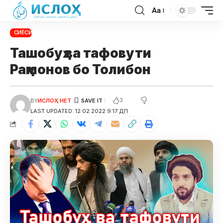
Aa
СИЁСӢ
Ташобуҳ ва тафовути
Раҳмонов бо Толибон
3
BY
ИСЛОҲ НЕТ
LAST UPDATED: 12.02.2022 9:17 ДП