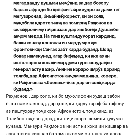
мегарданду душман меҷӯянд ва дар бозору
барзан афроди бо қиёфаи ғайри худро аз дами теғ
мегузаронад, биъайниҳӣ корест, ки он солҳо
муқобили қаротегиниҳо ва помириҳо Раҳмонов ва
силаҳзӯрони мутаҷовизаш дар хиёбонҳои Душанбе
анҷом медод. На танҳо куштанду ғорат карданд,
балки хонаву кошонаи ин мардумро ҳам
фронтовикҳои Сангак забт карда буданд. Шояд
бовар намекунед, агар бифаҳмед, ки яке аз ин
ишғолгарони хонаҳои мардуми гурезашуда ҳоло
генерал асту вазир. Айни ин корҳоро имрӯз доранд
толибҳо дар Афғонистон анҷом медиҳанд, кореро,
ки Раҳмонов ва «боевик»-ҳояш дар он солҳо карда
буданд.»
Раҳмонов , дар ҳоле, ки бо мухолифони худаш забон
ёфта наметавонад, дар ҳоле, ки ҳарду тараф ба тафовут
аз паштуҳову тоҷикҳои Афғонистон, тоҷиканд, аз
Толибон тақозо дорад, ки тоҷикҳоро шомили ҳукумат
кунанд. Манзури Раҳмонов ин аст ки хоки ин кишвар ва
давлати ин кишвар ба ҳама ақвоми он тааллуқ дорад.