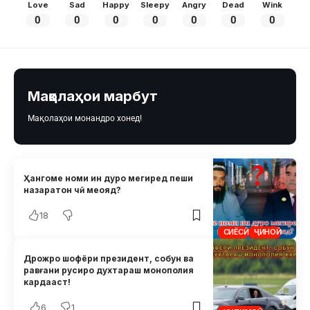
Love
Sad
Happy
Sleepy
Angry
Dead
Wink
0
0
0
0
0
0
0
Мақолаҳои марбут
Мақолаҳои монандро хонед!
Ҳангоме номи ин дуро мегиред пеши
назаратон чӣ меояд?
18
СИЁСӢ
ҶИНОӢ
Дрожро шофёри президент, собун ва
равғани русиро духтараш монополия
кардааст!
6
1