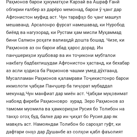
Раҳмонов барои ҳукуматҳои Карзай ва Ашраф Ғанӣ
обгирии ғалбер аз дарёро мемонад, барои ӯ ҷанг дар
Афғонистон муфид аст. Чун тарафҳо бо ҷанг машғул
мешаванд. Арсалонро фурсат намешавад, ки Нуробод
биёяд ва нагузорад, ки Рустам ҳам мисли Муҳаммад
бини Салмон роҳати валиаҳдӣ дошта бошад. Чизе, ки
Раҳмонов аз он барои абад ҳарос дорад. Ин
панҷшериҳои хушбовар ва ин тоҷикони мубталои
накбату бадбахтишудаи Афғонистон ҳастанд, ки бехабар
аз асли ҳодиса ба Раҳмонов чашми умед дӯхтаанд.
Мусалламан Раҳмонов қаламрави Тоҷикистонро барои
икмолоти ҷабҳаи Панҷшер ба тиҷорат мубаддал
мекунад.Чун манфиат дар миён аст. Ҷабҳаи муқовимат
набояд фиреби Раҳмоновро хурад. Зеро Раҳмонов аз
тамоми муомила ва ҳамкориҳои Русия бо Толибон на
танҳо огоҳ буд, балке дар ин ҷиҳат бо Русия дар як
мавқеъ аст. Намояндаи Толибон бо сароҳат гуфт, ки
дафтари онҳо дар Душанбе аз солҳои қабл фаъолият