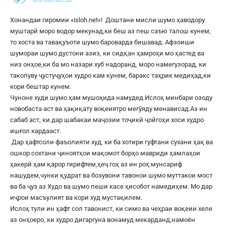
Хонандаи гиромии «
isloh.net
«! Доштани мисли шумо ҳаводору
муштарӣ моро водор мекунад,ки беш аз пеш саъю талош кунем,
то хоста ва тавақуъоти шумо бароварда бишавад. Афзоиши
шумораи шумо дустони азиз, ки сидқан ҳамроҳи мо ҳастед ва
низ онҳое,ки ба мо назари хуб надоранд, моро намегузорад, ки
такопуву ҷустуҷуҳои худро кам кунем, баракс таҳрик медиҳад,ки
кори бештар кунем.
Чуноне худи шумо ҳам мушоҳида намудед Ислоҳ минбари озоду
новобаста аст ва ҳақиқату воқеиятро мегӯяду менависад.Аз ин
сабаб аст, ки дар шабакаи маҷозии тоҷикӣ ҷойгоҳи хоси худро
ишғол кардааст.
Дар ҳафтсоли фаъолияти худ, ки ба хотири гуфтани сухани ҳақ ва
ошкор сохтани ҷиноятҳои мақомот борҳо мавриди ҳамлаҳои
ҳакерӣ ҳам қарор гирифтем,ҳеҷ гоҳ аз ин роҳ мунсариф
нашудем,чунки қудрат ва бозувони тавонои шумо муттакои мост
ва ба ҷуз аз Худо ва шумо пеши касе ҳисобот намедиҳем. Мо дар
иҷрои масъулият ва кори худ мустақилем.
Ислоҳ тули ин ҳафт сол тавонист, ки симо ва чеҳраи воқеии хеле
аз онҳоеро, ки худро дигаргуна вонамуд мекарданд,намоён