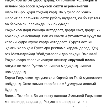
Раҳмонов аз он ҳарос дорад, ки Толибон
«….аморати
исломӣ бар асоси қонунҳои сахти асримиёнагии
шариат»-
ро ҷорӣ хоҳанд кард. Ва, ӯ ҳоло бо чунин
шароит ва вазъияти сахте рӯбарӯ шудааст, ки бо Рустам
ва барномаи валиаҳдаш чӣ бикунад?
Раҳмонов дард кашида истодааст, дарди сахт, дарде, ки
муолиҷа намешавад. Вай аз самти Афғонистон суқут ва
хазони худро эҳсос карда истодааст. Дуруст аст, ки
ҳамин ҳоло ҳам Рустамро реклама кардан дорад. Ҳеҷ
гоҳ Маҳмадсайид Убайдуллоеви дар паҳлуи Эмомалӣ
Раҳмоновро телевизионҳои кишвар
«крупний план»
онгуна ки ҳоло Рустамро нишон медиҳанд, нишон
намедоданд.
Барои Раҳмонов ҳукуматҳои Карзай ва Ғанӣ мушкилсоз
набуданд. Онҳо ҳамин тавр ба ном Ҷумҳурии исломӣ
буданд.
Вале…. Толибон. Ба ин тарҳу нақшаи Эмомалӣ Раҳмонов
монеа эҷод кардаанд. Раҳмонов шояд акнун ин