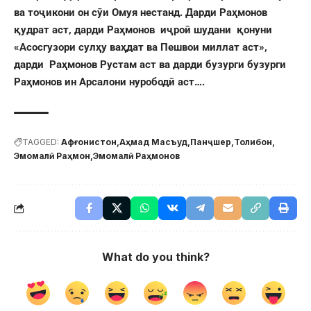
ва тоҷикони он сӯи Омуя нестанд. Дарди Раҳмонов
қудрат аст, дарди Раҳмонов иҷроӣ шудани қонуни
«Асосгузори сулҳу ваҳдат ва Пешвои миллат аст»,
дарди Раҳмонов Рустам аст ва дарди бузурги бузурги
Раҳмонов ин Арсалони нурободӣ аст….
TAGGED:
Афғонистон
Аҳмад Масъуд
Панҷшер
Толибон
Эмомалӣ Раҳмон
Эмомалӣ Раҳмонов
What do you think?