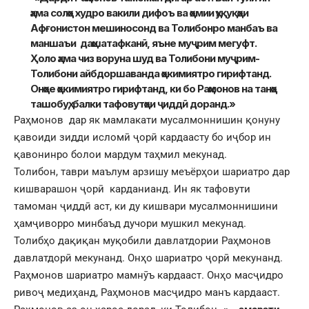
ҳама солҳо худро вакили дифоъ ва ҳомии ҳуқуқҳои
Афғонистон мешиносонд ва Толибонро манбаъ ва
маншаъи даҳшатафканӣ, яъне муҷрим мегуфт.
Ҳоло ҳама чиз воруна шуд ва Толибони муҷрим-
Толибони айбдоршаванда ҳокимиятро гирифтанд.
Онҳое ҳокимиятро гирифтанд, ки бо Раҳмонов на танҳо
ташобуҳ, балки тафовутҳои ҷиддӣ доранд.»
Раҳмонов дар як мамлакати мусалмоннишин қонуну
қавоиди зидди исломӣ ҷорӣ кардаасту бо иҷбор ин
қавонинро болои мардум таҳмил мекунад.
Толибон, таври маълум арзишу меъёрҳои шариатро дар
кишварашон ҷорӣ карданианд. Ин як тафовути
тамоман ҷиддӣ аст, ки ду кишвари мусалмоннишини
ҳамҷиворро минбаъд дучори мушкил мекунад.
Толибҳо дақиқан муқобили давлатдории Раҳмонов
давлатдорӣ мекунанд. Онҳо шариатро ҷорӣ мекунанд.
Раҳмонов шариатро мамнӯъ кардааст. Онҳо масҷидро
ривоҷ медиҳанд, Раҳмонов масҷидро манъ кардааст.