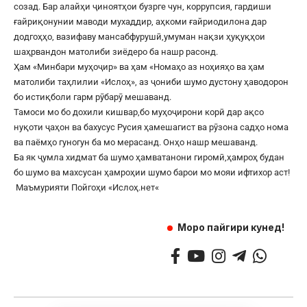
созад. Бар алайҳи ҷиноятҳои бузрге чун, коррупсия, гардиши
ғайриқонунии маводи мухаддир, аҳкоми ғайриодилона дар
додгоҳҳо, вазифаву мансабфурушӣ,умуман нақзи ҳуқуқҳои
шаҳрвандон матолиби зиёдеро ба нашр расонд.
Ҳам «Минбари муҳоҷир» ва ҳам «Номаҳо аз ноҳияҳо ва ҳам
матолиби таҳлилии «Ислоҳ», аз ҷониби шумо дустону ҳаводорон
бо истиқболи гарм рӯбарӯ мешаванд.
Тамоси мо бо дохили кишвар,бо муҳоҷирони корӣ дар ақсо
нуқоти ҷаҳон ва бахусус Русия ҳамешагист ва рӯзона садҳо нома
ва паёмҳо гуногун ба мо мерасанд. Онҳо нашр мешаванд.
Ба як ҷумла хидмат ба шумо ҳамватанони гиромӣ,ҳамроҳ будан
бо шумо ва махсусан ҳамроҳии шумо барои мо мояи ифтихор аст!
Маъмурияти Пойгоҳи «
Ислоҳ.нет
«
Моро пайгири кунед!