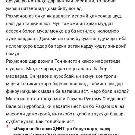
орзуяшро на танҳо дар анҷоми сисолагӣ, то поёни
умраш натавонад ҷома бипӯшонад.
Раҳмонов аз онки як давлати исломӣ ҳамсояаш шуд,
сахт дар ташвиш аст. Чун тамоми ин ҳама муддат
асосан болои мусалмонҳо ва ба истилоҳ исломиҳо
зулм кардааст. Давоми сӣ соли ҳукуматаш ду маротиба
исломиҳоро водор ба тарки ватан карду кушту зиндонӣ
намуд.
Раҳмонов дар дохили Тоҷикистон кайҳо нафратзада
шудааст. Маҳзе ҷарақа дар онҷо аланга ба бор
меоварад. Он ҷавони нурободӣ, ки акнун контроли
марзи Тоҷикистонро барояш додаанд, табиист, ки дар
фикру нақшаи омадан ба ватанаш аст. Чаро бояд наояд?
Магар ин ватан танҳо моли Раҳмон Рустаму Озода аст?
Вале он нурободӣ, ки наҳзатӣ нест, ки бо Раҳмонов аз
масоили демокросӣ, интихобот, ҳизб ва ҳуқуқи башар
суҳбат кунад. Вай толибонӣ аст.
«Раҳмонов бо онки ҲНИТ-ро берун кард, садҳо