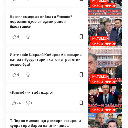
ИҶТИМОӢ
СИЁСӢ
ҶИНОӢ
Навгилемиҳо аз сиёсати “пешво”
норозиянд,иллат зулми раиси
Ҷамоаташон
4
ИҶТИМОӢ
СИЁСӢ
ҶИНОӢ
Интихоби Шералӣ Кабиров ба вазирии
саноат бузургтарин хатои стратегии
пешво буд!
4
ИҶТИМОӢ
СИЁСӢ
ҶИНОӢ
«Қимоб»-и табаддулот
24
1
СИЁСӢ
ҶИНОӢ
Т.Пиров миллионҳо доллари вазирони
қудратиро барои наҷоти ҷонаш