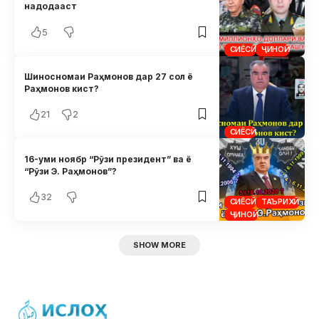
надодааст
5
СИЁСӢ
ҶИНОӢ
Шиносномаи Раҳмонов дар 27 сол ё
Раҳмонов кист?
21
2
СИЁСӢ
16-уми ноябр “Рӯзи президент” ва ё
“Рӯзи Э. Раҳмонов”?
32
СИЁСӢ
ТАЪРИХӢ
ҶИНОӢ
SHOW MORE