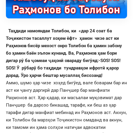
Таҳдиди намояндаи Толибон, ки «дар 24 соат ба
Тоҷикистон тасаллут хоҳем ёфт» ҳамон чизе аст ки
Раҳмонов бисёр мехост онро Толибон ба ҳамин забону
бо ҳамин баён эълон кунанд. Ва, Раҳмонов ҳам бори
дигар рӯ ба ҷомеаи ҷаҳонӣ овараду бигӯяд:-SOS! SOS!
SOS! Ӯ рӯбарӯ бо таҳдиди тундравҳои ифротӣ қарор
дорад. Ӯро ҳарчи бештар мусаллаҳ бисозанд!
Аммо, шумо ҳар чизе хоҳед бигӯед, вале боварам бар ин
аст ки ҷангу даргирӣ дар Панҷшер бар манфиати
Раҳмонов аст. Ҳар қадар, ки масъалаи муқовимат дар
Панҷшер ба дарозо бикашад, тарафе, ки беш аз ҳар
тарафи дигар манфиат мебинад ин Раҳмонов аст. Акнун,
ки Толибон ба марзҳои Тоҷикистон омаданд ва акнун,
ки тамоми ин ҳама солҳои натиҷаи адвокатии