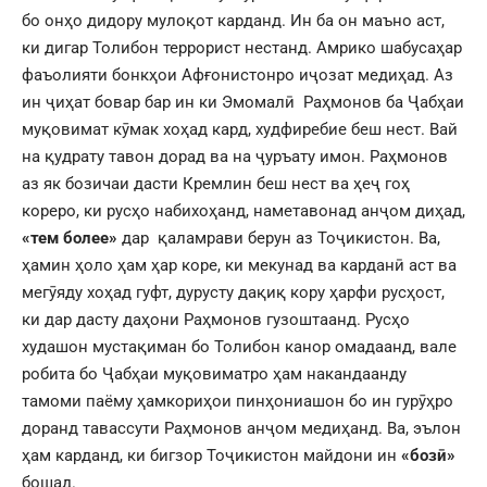
бо онҳо дидору мулоқот карданд. Ин ба он маъно аст,
ки дигар Толибон террорист нестанд. Амрико шабусаҳар
фаъолияти бонкҳои Афғонистонро иҷозат медиҳад. Аз
ин ҷиҳат бовар бар ин ки Эмомалӣ Раҳмонов ба Ҷабҳаи
муқовимат кӯмак хоҳад кард, худфиребие беш нест. Вай
на қудрату тавон дорад ва на ҷуръату имон. Раҳмонов
аз як бозичаи дасти Кремлин беш нест ва ҳеҷ гоҳ
кореро, ки русҳо набихоҳанд, наметавонад анҷом диҳад,
«тем более»
дар қаламрави берун аз Тоҷикистон. Ва,
ҳамин ҳоло ҳам ҳар коре, ки мекунад ва карданӣ аст ва
мегӯяду хоҳад гуфт, дурусту дақиқ кору ҳарфи русҳост,
ки дар дасту даҳони Раҳмонов гузоштаанд. Русҳо
худашон мустақиман бо Толибон канор омадаанд, вале
робита бо Ҷабҳаи муқовиматро ҳам накандаанду
тамоми паёму ҳамкориҳои пинҳониашон бо ин гурӯҳро
доранд тавассути Раҳмонов анҷом медиҳанд. Ва, эълон
ҳам карданд, ки бигзор Тоҷикистон майдони ин
«бозӣ»
бошад.