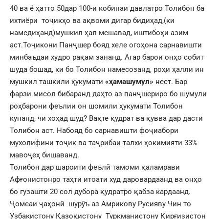
40 ва ё ҳатто 50дар 100-и кобинаи давлатро Толибон ба
ихтиёри тоҷикҳо ва ақвоми дигар бидиҳад,(ки
намедиҳанд)мушкил ҳал мешавад, иштибоҳи азим
аст.Тоҷикони Панҷшер бояд хеле огоҳона сарнавишти
минбаъдаи худро рақам зананд. Агар барои онҳо собит
шуда бошад, ки бо Толибон намесозанд, роҳи ҳалли ин
мушкил ташкили ҳукумати
«ҳамашумул»
нест. Бар
фарзи мисол бибаранд даҳто аз панҷшериро бо шумули
роҳбарони феълии он шомили ҳукумати Толибон
кунанд, чи хоҳад шуд? Вақте қудрат ва қувва дар дасти
Толибон аст. Набояд бо сарнавишти фоҷиабори
мухолифини тоҷик ва таҷрибаи талхи ҳокимияти 33%
мавоҷеҳ бишаванд.
Толибон дар шароити феълӣ тамоми қаламрави
Афғонистонро таҳти итоати худ даровардаанд ва онҳо
бо гузашти 20 сол дубора қудратро қабза кардаанд.
Ҷомеаи ҷаҳонӣ шурӯъ аз Амрикову Русияву Чин то
Узбакистону Қазоқистону Туркманистону Қирғизистон