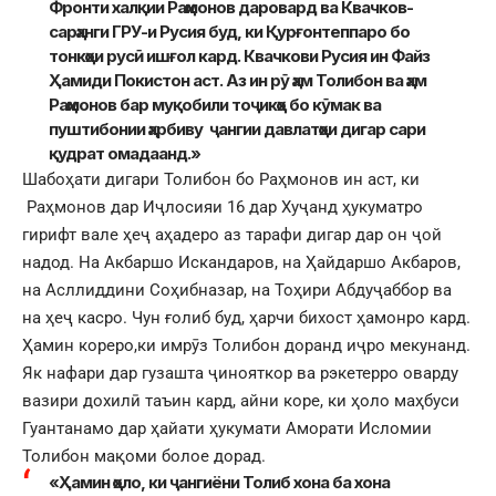
Фронти халқии Раҳмонов даровард ва Квачков-
сарҳанги ГРУ-и Русия буд, ки Қурғонтеппаро бо
тонкҳои русӣ ишғол кард. Квачкови Русия ин Файз
Ҳамиди Покистон аст. Аз ин рӯ ҳам Толибон ва ҳам
Раҳмонов бар муқобили тоҷикҳо бо кӯмак ва
пуштибонии ҳарбиву ҷангии давлатҳои дигар сари
қудрат омадаанд.»
Шабоҳати дигари Толибон бо Раҳмонов ин аст, ки
Раҳмонов дар Иҷлосияи 16 дар Хуҷанд ҳукуматро
гирифт вале ҳеҷ аҳадеро аз тарафи дигар дар он ҷой
надод. На Акбаршо Искандаров, на Ҳайдаршо Акбаров,
на Асллиддини Соҳибназар, на Тоҳири Абдуҷаббор ва
на ҳеҷ касро. Чун ғолиб буд, ҳарчи бихост ҳамонро кард.
Ҳамин кореро,ки имрӯз Толибон доранд иҷро мекунанд.
Як нафари дар гузашта ҷинояткор ва рэкетерро оварду
вазири дохилӣ таъин кард, айни коре, ки ҳоло маҳбуси
Гуантанамо дар ҳайати ҳукумати Аморати Исломии
Толибон мақоми болое дорад.
«Ҳамин ҳоло, ки ҷангиёни Толиб хона ба хона