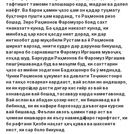
тафтишот тамоми талошашро кард, мадрак ва далел
наёфт. Ва барои ҳамин ҷазо ҳам он қадар туҳмату
буҳтонро пушти ҳам карданд, то Раҳмонов ризо
бошад. Зеро Раҳмонов Фаромузро бояд сахт
«наказат» кунад. Ба ҳадде наказат кунад, ки
минбаъд ҳар касе қасду ният дорад, ки дар
интихобот дар муқобили Рустам ва ё Раҳмонов
ширкат варзад, нияти худро дар дарунаш бикушад,
вагарна бо сарнавишти Фаромуз Иргашев мувоҷеҳ
хоҳад шуд. Бархурди Раҳмонов бо Фаромуз Иргашев
пешгӯишаванда буд ва маъулм буд, ки сахттарин
ҷазо аз миёни зодагони Бадахшонро ба ӯ медиҳад.
Чунки Раҳмонов ҳукумат ва давлати Тоҷикистонро
на танҳо «сварка» кардааст, вай аслан ин андешаро,
ки ин курсӣ дар дасти дигар кас ғайр аз вай ва
хонаводаи вай бошад,тасаввур карда наметавонад.
Вай аслан ва абадан ҳозир нест, ки бишнавад ва ё
бибинад, ки як нафаре бархезаду даъвогари курсии
вай бишавад. Феълан авзоъ ҳамин тавр аст ва
ҷомеаи кишварро як яъсу навмедӣ фаро гирифтаст, ки
бо рафтани Ҳизби наҳзат ҳеҷ қувва ва шахсияте
нест, ки сар боло бикунад