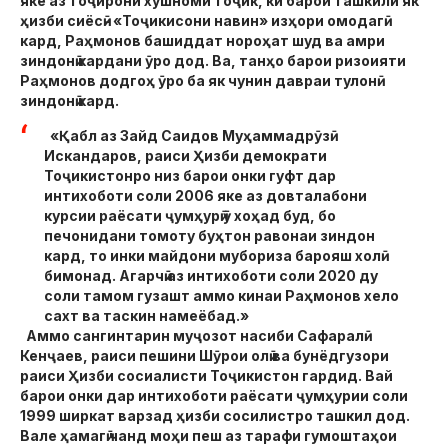
яке аз тоҷирони хушноми тоҷик, ки барои ташкили як
ҳизби сиёсӣ- «Тоҷикисони навин» изҳори омодагӣ
кард, Раҳмонов башиддат нороҳат шуд ва амри
зиндонӣ кардани ӯро дод. Ва, танҳо барои ризоияти
Раҳмонов додгоҳ ӯро ба як чунин давраи тулонӣ
зиндонӣ кард.
«Қабл аз Зайд Саидов Муҳаммадрӯзӣ
Искандаров, раиси Ҳизби демократи
Тоҷикистонро низ барои онки гуфт дар
интихоботи соли 2006 яке аз довталабони
курсии раёсати ҷумҳурӣ ӯ хоҳад буд, бо
печонидани томоту буҳтон равонаи зиндон
кард, то инки майдони мубориза барояш холӣ
бимонад. Агарчӣ аз интихоботи соли 2020 ду
соли тамом гузашт аммо кинаи Раҳмонов хело
сахт ва таскин намеёбад.»
Аммо сангинтарин муҷозот насиби Сафаралӣ
Кенҷаев, раиси пешини Шӯрои олӣ ва бунёдгузори
раиси Ҳизби сосиалисти Тоҷикистон гардид. Вай
барои онки дар интихоботи раёсати ҷумҳурии соли
1999 ширкат варзад ҳизби сосилистро ташкил дод.
Вале ҳамагӣ чанд моҳи пеш аз тарафи гумоштаҳои