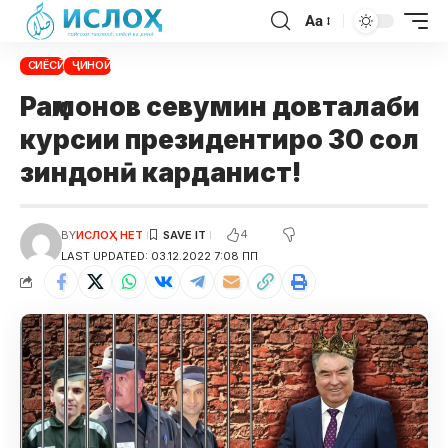
Aa
СИЁСӢ
ҶИНОӢ
Раҳмонов севумин довталаби
курсии президентиро 30 сол
зиндонӣ карданист!
4
BY
ИСЛОҲ НЕТ
LAST UPDATED: 03.12.2022 7:08 ПП