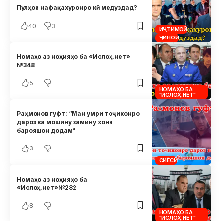
Пулҳои нафақахуронро кӣ медуздад?
40
3
ИҶТИМОӢ
ҶИНОӢ
Номаҳо аз ноҳияҳо ба «Ислоҳ.нет»
№348
5
НОМАҲО БА
"ИСЛОҲ.НЕТ"
Раҳмонов гуфт: “Ман умри тоҷиконро
дароз ва мошину замину хона
барояшон додам”
3
СИЁСӢ
Номаҳо аз ноҳияҳо ба
«Ислоҳ.нет»№282
8
НОМАҲО БА
"ИСЛОҲ.НЕТ"