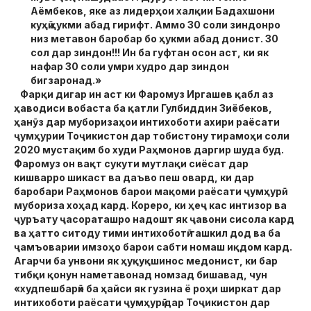
Аёмбеков, яке аз лидерҳои халқии Бадахшони
куҳӣ ҳукми абад гирифт. Аммо 30 соли зиндонро
низ метавон баробар бо ҳукми абад донист. 30
сол дар зиндон!!! Ин ба гуфтан осон аст, ки як
нафар 30 соли умри худро дар зиндон
бигзаронад.»
Фарқи дигар ин аст ки Фаромуз Иргашев қабл аз
ҳаводиси вобаста ба қатли Гулбиддин Зиёбеков,
ҳанӯз дар муборизаҳои интихоботи ахири раёсати
ҷумҳурии Тоҷикистон дар тобистону тирамоҳи соли
2020 мустақим бо худи Раҳмонов даргир шуда буд.
Фаромуз он вақт сукути мутлақи сиёсат дар
кишварро шикаст ва даъво пеш овард, ки дар
баробари Раҳмонов барои мақоми раёсати ҷумҳурӣ
мубориза хоҳад кард. Кореро, ки ҳеҷ кас интизор ва
ҷуръату ҷасораташро надошт як ҷавони сисола кард
ва ҳатто ситоду тими интихоботӣ ташкил дод ва ба
ҷамъоварии имзоҳо барои сабти номаш иқдом кард.
Агарчи ба унвони як ҳуқуқшинос медонист, ки бар
тибқи қонун наметавонад номзад бишавад, чун
«худпешбарӣ» ба ҳайси як гузина ё роҳи ширкат дар
интихоботи раёсати ҷумҳурӣ дар Тоҷикистон дар