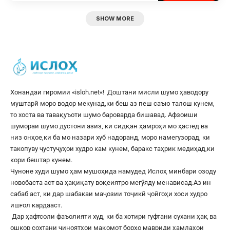
SHOW MORE
Хонандаи гиромии «
isloh.net
«! Доштани мисли шумо ҳаводору
муштарӣ моро водор мекунад,ки беш аз пеш саъю талош кунем,
то хоста ва тавақуъоти шумо бароварда бишавад. Афзоиши
шумораи шумо дустони азиз, ки сидқан ҳамроҳи мо ҳастед ва
низ онҳое,ки ба мо назари хуб надоранд, моро намегузорад, ки
такопуву ҷустуҷуҳои худро кам кунем, баракс таҳрик медиҳад,ки
кори бештар кунем.
Чуноне худи шумо ҳам мушоҳида намудед Ислоҳ минбари озоду
новобаста аст ва ҳақиқату воқеиятро мегӯяду менависад.Аз ин
сабаб аст, ки дар шабакаи маҷозии тоҷикӣ ҷойгоҳи хоси худро
ишғол кардааст.
Дар ҳафтсоли фаъолияти худ, ки ба хотири гуфтани сухани ҳақ ва
ошкор сохтани ҷиноятҳои мақомот борҳо мавриди ҳамлаҳои