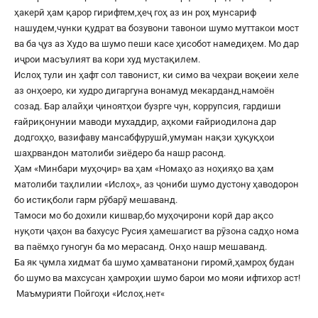
ҳакерӣ ҳам қарор гирифтем,ҳеҷ гоҳ аз ин роҳ мунсариф
нашудем,чунки қудрат ва бозувони тавонои шумо муттакои мост
ва ба ҷуз аз Худо ва шумо пеши касе ҳисобот намедиҳем. Мо дар
иҷрои масъулият ва кори худ мустақилем.
Ислоҳ тули ин ҳафт сол тавонист, ки симо ва чеҳраи воқеии хеле
аз онҳоеро, ки худро дигаргуна вонамуд мекарданд,намоён
созад. Бар алайҳи ҷиноятҳои бузрге чун, коррупсия, гардиши
ғайриқонунии маводи мухаддир, аҳкоми ғайриодилона дар
додгоҳҳо, вазифаву мансабфурушӣ,умуман нақзи ҳуқуқҳои
шаҳрвандон матолиби зиёдеро ба нашр расонд.
Ҳам «Минбари муҳоҷир» ва ҳам «Номаҳо аз ноҳияҳо ва ҳам
матолиби таҳлилии «Ислоҳ», аз ҷониби шумо дустону ҳаводорон
бо истиқболи гарм рӯбарӯ мешаванд.
Тамоси мо бо дохили кишвар,бо муҳоҷирони корӣ дар ақсо
нуқоти ҷаҳон ва бахусус Русия ҳамешагист ва рӯзона садҳо нома
ва паёмҳо гуногун ба мо мерасанд. Онҳо нашр мешаванд.
Ба як ҷумла хидмат ба шумо ҳамватанони гиромӣ,ҳамроҳ будан
бо шумо ва махсусан ҳамроҳии шумо барои мо мояи ифтихор аст!
Маъмурияти Пойгоҳи «
Ислоҳ.нет
«