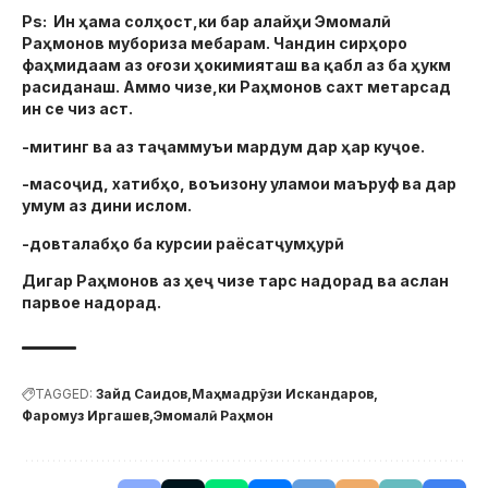
Ps: Ин ҳама солҳост,ки бар алайҳи Эмомалӣ
Раҳмонов мубориза мебарам. Чандин сирҳоро
фаҳмидаам аз оғози ҳокимияташ ва қабл аз ба ҳукм
расиданаш. Аммо чизе,ки Раҳмонов сахт метарсад
ин се чиз аст.
-митинг ва аз таҷаммуъи мардум дар ҳар куҷое.
-масоҷид, хатибҳо, воъизону уламои маъруф ва дар
умум аз дини ислом.
-довталабҳо ба курсии раёсатҷумҳурӣ.
Дигар Раҳмонов аз ҳеҷ чизе тарс надорад ва аслан
парвое надорад.
TAGGED:
Зайд Саидов
Маҳмадрӯзи Искандаров
Фаромуз Иргашев
Эмомалӣ Раҳмон