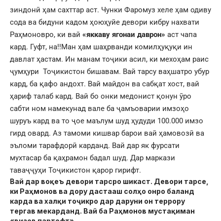
зиндонӣ ҳам сахттар аст. Чунки Фаромуз хеле ҳам одиву
сода ва бидуни кадом ҳоюҳуйе девори кибру нахвати
Раҳмоновро, ки вай
«яккаву ягонаи даврон»
аст чапа
кард. Гуфт, на!!Ман ҳам шаҳрванди комилҳуқуқи ин
давлат ҳастам. Ин манам тоҷики асил, ки мехоҳам раис
ҷумҳури Тоҷикистон бишавам. Вай тарсу ваҳшатро убур
кард, ба қафо андохт. Вай майдон ва сабқат хост, вай
ҳариф талаб кард. Вай бо онки медонист қонун ӯро
сабти ном намекунад вале ба ҷамъоварии имзоҳо
шуруъ кард ва то ҷое маълум шуд ҳудуди 100.000 имзо
гирд овард. Аз тамоми кишвар барои вай ҳамовозӣ ва
эъломи тарафдорӣ карданд. Вай дар як фурсати
мухтасар ба қаҳрамон бадал шуд. Дар маркази
таваҷҷуҳи Тоҷикистон қарор гирифт.
Вай дар воқеъ девори тарсро шикаст. Девори тарсе,
ки Раҳмонов ва дору дастааш солҳо онро баланд
карда ва халқи тоҷикро дар даруни он террору
тергав мекарданд. Вай ба Раҳмонов мустақиман
«визов партофт».