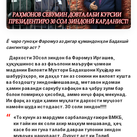
Ё чаро гуноҳи Фаромуз аз дигар қумандонҳои Бадахшӣ
сангинтар аст ?
Дархости 30сол зиндон ба Фаромуз Иргашев,
ҳуқуқшинос ва аз фаъолони маъруфи ҷомеаи
мадании Вилояти Мухтори Бадахшони Куҳӣ дар ин
шабурӯзҳоро, ки даҳҳо тан аз сокини ин вилоят кушта
ва боздошту зиндонӣ мешаванд, метавон идомаи
ҳамин раванди саркубу хафақон ва ҷабру зулм бар
болои помириҳо ҳисобид, аммо инҷо фарқ мекунад.
Ин фарқ аз худи ҳамин муҳлати дархости муҷозот
намоён шуда истодааст. 30 соли зиндон!!!!!
«То кунун аз мардуми сарбаланду ғаюри ВМКБ,
ки тайи ин як соли ахир маҳкум мешаванд, ҳеҷ
касе бо ин гуна талаби давраи тулонии зиндон
мувоҷеҳ нашудааст. Дуруст аст ки Толиб