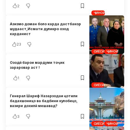
2
ҶИНОӢ
Азизмо доман боло карда дастбакор
шудааст,Исмати дуликро озод
карданист
23
СИЁСӢ
ҶИНОӢ
Озодӣ барои мардуми тоҷик
зараровар аст !
1
СИЁСӢ
Генерал Шариф Назарзодаи қотили
бадахшониҳо ва бадбини кулобиҳо,
вазири дохилӣ мешавад?
3
СИЁСӢ
ҶИНОӢ