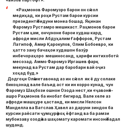
«Раҳмонов Фаромузро барои он сӣ сол
медиҳад, ки роҳи Рустам барои курсии
президентӣ бидуни монеа бошад. Яқинан
Фаромуз Рустамро мешикаст. Раҳмонов барои
Рустам ҳам, ончуноне барои худаш кард,
афроде мисли Абдуҳалим Ғаффоров, Рустам
Латипоф, Амир Қарокулов, Олим Бобоевро, ки
ҳатто зану бачаҳои худашон базӯр
инбечораҳоро мешиносанд, ҳарифи интихоботӣ
месозад. Аммо Фаромуз Иргашев фарқ
мекунад ва Рустам дар баробари вай оҷиз
хоҳад буд.»
Додгоҳи Олӣ метавонад аз ин сӣ сол як ё ду солаке
бикоҳонад вале баъид аст ки ин корро кунад, чун
Фаромуз Шаҳбози ошнои Озода нест,ки «ҷавонӣ»-
ашро Раҳмонов ба инобат бигирад. Вале хеле аз
афроди машҳуре ҳастанд, ки мисли Нелсон
Манделла ва Ватслав Ҳавел аз даруни зиндон ба
курсии раёсати ҷумҳурӣ роҳ ёфтанд ва ба рамзи
мубоизаву озодӣ ва шаҳомату каромати инсонӣ бадал
шуданд.