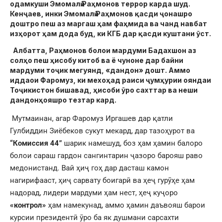
одамкуши Эмомалӣ Раҳмонов террор карда шуд.
Кенҷаев, инки Эмомалӣ Раҳмонов қасди ҷонашро
доштро пеш аз маргаш ҳам фаҳмида ва чанд навбат
изҳорот ҳам дода буд, ки КГБ дар қасди куштани ӯст.
Албатта, Раҳмонов болои мардуми Бадахшон аз
солҳо пеш ҳисобу китоб ва ё чуноне дар байни
мардуми тоҷик мегуянд, «дандон» дошт. Аммо
иддаои Фаромуз, ки мехоҳад раиси ҷумҳурии ояндаи
Тоҷикистон бишавад, ҳисоби ӯро сахттар ва неши
дандонҳояшро тезтар кард.
Мутмаинан, агар Фаромуз Иргашев дар қатли
Гулбиддин Зиёбеков сукут мекард, дар тазоҳурот ва
“Комиссия 44”
шарик намешуд, боз ҳам ҳамин балоро
болои сараш гардон сангинтарин ҷазоро барояш раво
медонистанд. Вай ҳиҷ гоҳ дар дасташ камон
нагирифааст, ҳиҷ сарвату боигарӣ ва ҳеҷ гурӯҳе ҳам
надорад, лидери мардуми ҳам нест, ҳеҷ куҷоро
«контрол»
ҳам намекунад, аммо ҳамин даъвояш барои
курсии президентӣ ӯро ба як душмани сарсахти