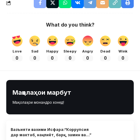
What do you think?
Love
Sad
Happy
Sleepy
Angry
Dead
Wink
0
0
0
0
0
0
0
Мақолаҳои марбут
Мақолаҳои монандро хонед!
Вазъияти вахими Исфара:“Коррупсия
дар мактаб, нақлиёт, барқ, замин ва…”