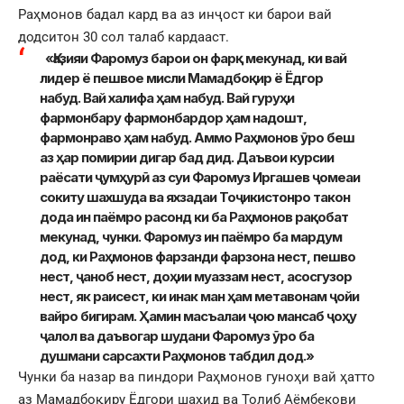
Раҳмонов бадал кард ва аз инҷост ки барои вай
додситон 30 сол талаб кардааст.
«Қазияи Фаромуз барои он фарқ мекунад, ки вай
лидер ё пешвое мисли Мамадбоқир ё Ёдгор
набуд. Вай халифа ҳам набуд. Вай гуруҳи
фармонбару фармонбардор ҳам надошт,
фармонраво ҳам набуд. Аммо Раҳмонов ӯро беш
аз ҳар помирии дигар бад дид. Даъвои курсии
раёсати ҷумҳурӣ аз суи Фаромуз Иргашев ҷомеаи
сокиту шахшуда ва яхзадаи Тоҷикистонро такон
дода ин паёмро расонд ки ба Раҳмонов рақобат
мекунад, чунки. Фаромуз ин паёмро ба мардум
дод, ки Раҳмонов фарзанди фарзона нест, пешво
нест, ҷаноб нест, доҳии муаззам нест, асосгузор
нест, як раисест, ки инак ман ҳам метавонам ҷойи
вайро бигирам. Ҳамин масъалаи ҷою мансаб ҷоҳу
ҷалол ва даъвогар шудани Фаромуз ӯро ба
душмани сарсахти Раҳмонов табдил дод.»
Чунки ба назар ва пиндори Раҳмонов гуноҳи вай ҳатто
аз Мамадбоқиру Ёдгори шаҳид ва Толиб Аёмбекови