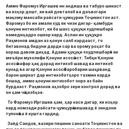
Аммо Фаромуз Иргашев ин андеша ва табуро шикаст
ва изҳор дошт, ки вай довталаб ва даъвогари
мақому мансаби раёсати ҷумҳурии Тоҷикистон аст.
Фаромуз бо ин амали худ як чизи дигар- қамбуди
қонуни интихобот, ки ба шахс ҳуқуқи худпешбарӣ
намедиҳадро ошкор кард. Аслан ин ҳуқуқро
Раҳмонов амдан аз қонун салб кардааст, то
битавонад бидуни дарди сар ва орому роҳат ба
кораш давом диҳад. Адами ҳуқуқи «худпешбарӣ» як
меъёри мухолифи Қонуни асосӣ аст. Тибқи Қонуни
асосӣ нафар ҳақ дорад интихоб шавад ва интихоб
кунад ва агар Қонуни асосӣ баробарии шаҳрванд
барои ширкат дар интихоботҳоро тазмин карда
бошад, аммо қонуни интихобот онро аз байн
бурдааст. Раҳмонов аҳзобро зери контрол дорад ва
он ҳам чӣ ҳизбҳое.
То Фаромуз Иргашев ҳам, ҳар касе дигар, ки изҳор
кард номзади раёсати ҷумҳурӣ мешавад ё зиндони
тулонӣ ва ё кушта гардид.
Зайд Саидов, вазири пешини саноати Тоҷикистон ва