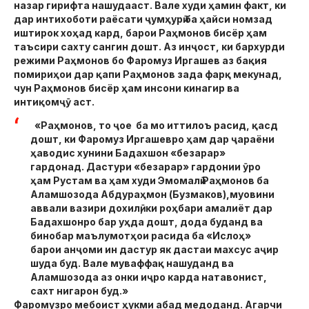
назар гирифта нашудааст. Вале худи ҳамин факт, ки
дар интихоботи раёсати ҷумҳурӣ ба ҳайси номзад
иштирок хоҳад кард, барои Раҳмонов бисёр ҳам
таъсири сахту сангин дошт. Аз инҷост, ки бархурди
режими Раҳмонов бо Фаромуз Иргашев аз бақия
помириҳои дар қапи Раҳмонов зада фарқ мекунад,
чун Раҳмонов бисёр ҳам инсони кинагир ва
интиқомҷӯ аст.
«Раҳмонов, то ҷое ба мо иттилоъ расид, қасд
дошт, ки Фаромуз Иргашевро ҳам дар ҷараёни
ҳаводис хунини Бадахшон «безарар»
гардонад. Дастури «безарар» гардонии ӯро
ҳам Рустам ва ҳам худи Эмомалӣ Раҳмонов ба
Аламшозода Абдураҳмон (Бузмаков),муовини
аввали вазири дохилӣ, ки роҳбари амалиёт дар
Бадахшонро бар уҳда дошт, дода буданд ва
бинобар маълумотҳои расида ба «Ислоҳ»
барои анҷоми ин дастур як дастаи махсус аҷир
шуда буд. Вале муваффақ нашуданд ва
Аламшозода аз онки иҷро карда натавонист,
сахт нигарон буд.»
Фаромузро мебоист ҳукми абад медоданд. Агарчи