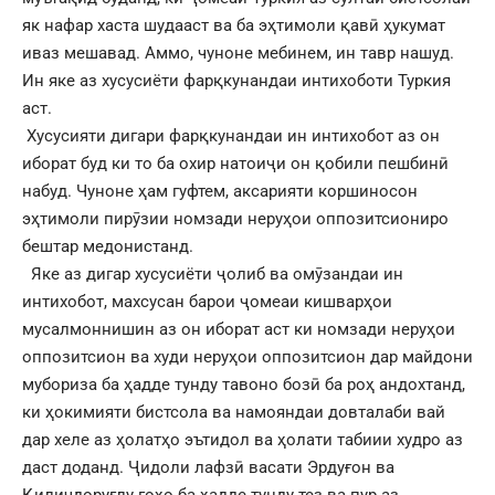
як нафар хаста шудааст ва ба эҳтимоли қавӣ ҳукумат
иваз мешавад. Аммо, чуноне мебинем, ин тавр нашуд.
Ин яке аз хусусиёти фарқкунандаи интихоботи Туркия
аст.
Хусусияти дигари фарқкунандаи ин интихобот аз он
иборат буд ки то ба охир натоиҷи он қобили пешбинӣ
набуд. Чуноне ҳам гуфтем, аксарияти коршиносон
эҳтимоли пирӯзии номзади неруҳои оппозитсиониро
бештар медонистанд.
Яке аз дигар хусусиёти ҷолиб ва омӯзандаи ин
интихобот, махсусан барои ҷомеаи кишварҳои
мусалмоннишин аз он иборат аст ки номзади неруҳои
оппозитсион ва худи неруҳои оппозитсион дар майдони
мубориза ба ҳадде тунду тавоно бозӣ ба роҳ андохтанд,
ки ҳокимияти бистсола ва намояндаи довталаби вай
дар хеле аз ҳолатҳо эътидол ва ҳолати табиии худро аз
даст доданд. Ҷидоли лафзӣ васати Эрдуғон ва