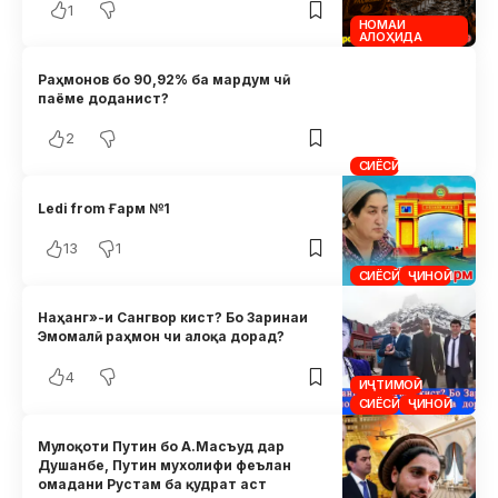
1
НОМАИ
АЛОҲИДА
Раҳмонов бо 90,92% ба мардум чӣ
паёме доданист?
2
СИЁСӢ
Ledi from Ғарм №1
13
1
СИЁСӢ
ҶИНОӢ
Наҳанг»-и Сангвор кист? Бо Заринаи
Эмомалӣ раҳмон чи алоқа дорад?
4
ИҶТИМОӢ
СИЁСӢ
ҶИНОӢ
Мулоқоти Путин бо А.Масъуд дар
Душанбе, Путин мухолифи феълан
омадани Рустам ба қудрат аст