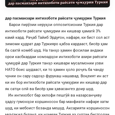
дар пасманзари интихоботи раёсати ҷумҳурии Туркия
Барои пирӯзии неруҳои оппозитсионии Туркия дар
интихоботи раёсати ҷумҳурии ин кишвар ҳамагӣ 3%
камӣ кард. Раҷаб Тайиб Эрдуғон, нафаре, ки бист сол аст
зимоми қудрат дар Туркияро қабза кардааст, бисёр ҳам
ба сахтӣ комёб шуд. На танҳо ҳамин фосилаи андаки
орои касбкардаи номзадҳои интихоботи ахири раёсати
ҷумҳурӣ дар Туркия танҳо кишвари мусалмонии узви
НАТО боис шудааст, ки то ҳамин ҳоло роҷеъ ба чанду
чунии он сару садоҳо фурукаш нашавад. Воқеият ин аст
ки ин бор интихоботи раёсати ҷумҳурии ин кишвар дар
як сатҳи олӣ ва бисёр ҳам ҳавасангез доир шуд.
Ин интихобот бар хилофи пешгӯӣ ва назарсанҷиву
ҳадсу гумонҳои коршиносон бар манфиати нафаре хатм
шуд, ки мебоист бозанда мешуд. Аксарияти коршиносон
муътақид буданд, ки ҷомеаи Туркия аз султаи бистсолаи