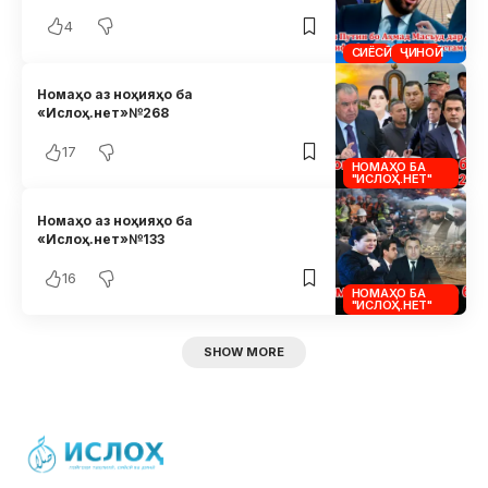
4
СИЁСӢ
ҶИНОӢ
Номаҳо аз ноҳияҳо ба
«Ислоҳ.нет»№268
17
НОМАҲО БА
"ИСЛОҲ.НЕТ"
Номаҳо аз ноҳияҳо ба
«Ислоҳ.нет»№133
16
НОМАҲО БА
"ИСЛОҲ.НЕТ"
SHOW MORE