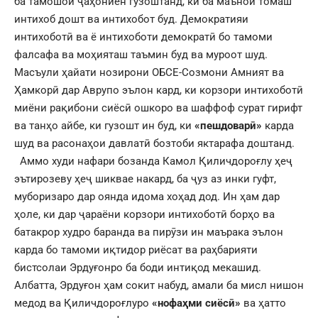
ба тамошои ҷаҳониён гузоштанд, ки ба маънои томаш
интихоб дошт ва интихобот буд. Демократияи
интихоботӣ ва ё интихоботи демократӣ бо тамоми
фалсафа ва моҳияташ таъмин буд ва муроот шуд.
Масъули ҳайати нозирони ОБСЕ-Созмони Амният ва
Ҳамкорӣ дар Аврупо эълон кард, ки корзори интихоботӣ
миёни рақибони сиёсӣ ошкоро ва шаффоф сурат гирифт
ва танҳо айбе, ки гузошт ин буд, ки
«пешдоварӣ»
карда
шуд ва расонаҳои давлатӣ бозтоби яктарафа доштанд.
Аммо худи нафари бозанда Камол Қиличдороғлу ҳеҷ
эътирозеву ҳеҷ шиквае накард, ба ҷуз аз инки гуфт,
муборизаро дар оянда идома хоҳад дод. Ин ҳам дар
ҳоле, ки дар ҷараёни корзори интихоботӣ борҳо ва
батакрор худро баранда ва пирӯзи ин маърака эълон
карда бо тамоми иқтидор риёсат ва раҳбарияти
бистсолаи Эрдуғонро ба боди интиқод мекашид.
Албатта, Эрдуғон ҳам сокит набуд, амали ба мисл нишон
медод ва Қиличдороғлуро
«нофаҳми сиёсӣ»
ва ҳатто