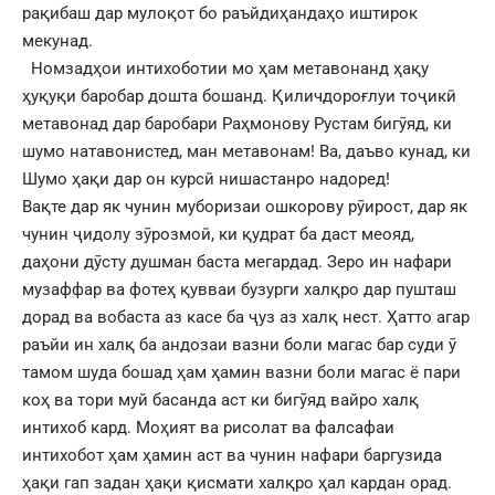
рақибаш дар мулоқот бо раъйдиҳандаҳо иштирок
мекунад.
Номзадҳои интихоботии мо ҳам метавонанд ҳақу
ҳуқуқи баробар дошта бошанд. Қиличдороғлуи тоҷикӣ
метавонад дар баробари Раҳмонову Рустам бигӯяд, ки
шумо натавонистед, ман метавонам! Ва, даъво кунад, ки
Шумо ҳақи дар он курсӣ нишастанро надоред!
Вақте дар як чунин муборизаи ошкорову рӯирост, дар як
чунин ҷидолу зӯрозмоӣ, ки қудрат ба даст меояд,
даҳони дӯсту душман баста мегардад. Зеро ин нафари
музаффар ва фотеҳ қувваи бузурги халқро дар пушташ
дорад ва вобаста аз касе ба ҷуз аз халқ нест. Ҳатто агар
раъйи ин халқ ба андозаи вазни боли магас бар суди ӯ
тамом шуда бошад ҳам ҳамин вазни боли магас ё пари
коҳ ва тори муй басанда аст ки бигӯяд вайро халқ
интихоб кард. Моҳият ва рисолат ва фалсафаи
интихобот ҳам ҳамин аст ва чунин нафари баргузида
ҳақи гап задан ҳақи қисмати халқро ҳал кардан орад.