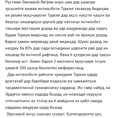
Рустами Эмомалӣ бигӯям инро ҳам дар шумори
хусусиёти вижаи интихоботи Туркия тазаккур бидиҳам,
ки раъйи муҳоҷирони Туркия дар ақсо нуқоти ҷаҳон ва
бахусус кишварҳои урупоӣ дар натоиҷи интихобот
таъсири мустақим дорад ва ҳар шаҳрванди дар хориҷ
будаи Туркия медонад, ки овози вай чи арзише дорад.
Барои ҳамин мераваду раъй медиҳад. Шумо дидед, ки
наздик ба 85% дар сади воҷидини шароити рай дар ин
кишвар ба интихоб рафтанд. Явка ё ҳузуре,ки дар ҷаҳон
беназир аст. Аммо барои 2 миллион муҳоҷири тоҷик
ҳамагӣ 200.ҳазор бюллетен мефиристанд.
Дар интихоботи раёсати ҷумҳурии Туркия ҳарду
довталаб дар баробари издиҳом ва ҷамъиятҳои
чандмиллионӣ суханрониҳо карданд. Ин тавр набуд, ки
Эрдуғон имкон надода бошад, ки номзади неруҳои
оппозитсион аз толор ва ё майдони аз қабл омода
кардааш маҳруум шуда бошад.
Зӯрозмоӣ инҷо ошкоро гузашт. Қиличдороғлу ҳеҷ