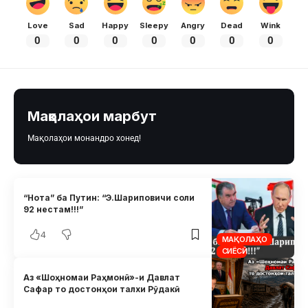
Love
Sad
Happy
Sleepy
Angry
Dead
Wink
0
0
0
0
0
0
0
Мақолаҳои марбут
Мақолаҳои монандро хонед!
“Нота” ба Путин: “Э.Шариповичи соли
92 нестам!!!”
4
МАҚОЛАҲО
СИЁСӢ
Аз «Шоҳномаи Раҳмонӣ»-и Давлат
Сафар то достонҳои талхи Рӯдакӣ