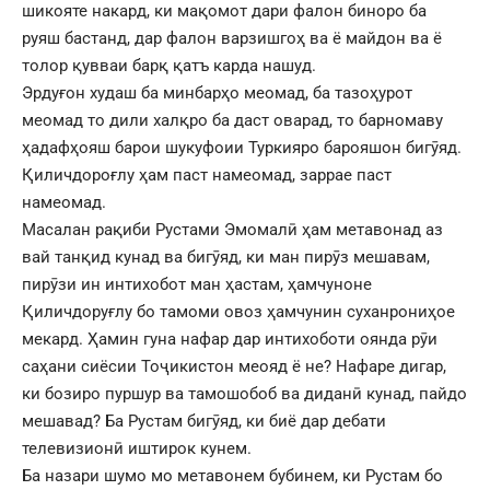
шикояте накард, ки мақомот дари фалон биноро ба
руяш бастанд, дар фалон варзишгоҳ ва ё майдон ва ё
толор қувваи барқ қатъ карда нашуд.
Эрдуғон худаш ба минбарҳо меомад, ба тазоҳурот
меомад то дили халқро ба даст оварад, то барномаву
ҳадафҳояш барои шукуфоии Туркияро барояшон бигӯяд.
Қиличдороғлу ҳам паст намеомад, заррае паст
намеомад.
Масалан рақиби Рустами Эмомалӣ ҳам метавонад аз
вай танқид кунад ва бигӯяд, ки ман пирӯз мешавам,
пирӯзи ин интихобот ман ҳастам, ҳамчуноне
Қиличдоруғлу бо тамоми овоз ҳамчунин суханрониҳое
мекард. Ҳамин гуна нафар дар интихоботи оянда рӯи
саҳани сиёсии Тоҷикистон меояд ё не? Нафаре дигар,
ки бозиро пуршур ва тамошобоб ва диданӣ кунад, пайдо
мешавад? Ба Рустам бигӯяд, ки биё дар дебати
телевизионӣ иштирок кунем.
Ба назари шумо мо метавонем бубинем, ки Рустам бо