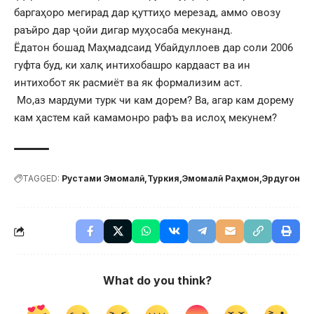
баргаҳоро мегирад дар қуттиҳо мерезад, аммо овозу
раъйро дар ҷойи дигар муҳосаба мекунанд.
Ёдатон бошад Маҳмадсаид Убайдуллоев дар соли 2006
гуфта буд, ки халқ интихобашро кардааст ва ин
интихобот як расмиёт ва як формализим аст.
Мо,аз мардуми турк чи кам дорем? Ва, агар кам дорему
кам ҳастем кай камамонро рафъ ва ислоҳ мекунем?
TAGGED:
Рустами Эмомалӣ
Туркия
Эмомалӣ Раҳмон
Эрдугон
What do you think?