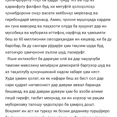
Қиличдоруғлу гоҳо ба ҳадде тунду тез ва пур аз
қаранфулу филфил буд, ки мегуфтӣ ҳолоҳолоҳо
ҷонибдорони онҳо васати хиёбонҳо мерезанд ва
гиребондарӣ мекунанд. Аммо, чуноне мушоҳида кардем
ин гуна маворид ва лаҳазоти олуда ба хушунат дар ин
мусобиқа ва мубориза иттифоқ науфтод ва ҷамъияти
беш аз 60 миллионии овоздиҳандаи ин кишвар, ки ба ду
баробар, ба ду сангари рӯдарӯи ҳам тақсим шуда буд,
натоиҷро ҳамчуноне эълом шуд, пазируфт.
Яъне интихобот ба дараҷаи олӣ ва дар чаҳорчуби
тамоми мавозину меъёрҳои демократӣ баргузор шуд ва
аз тақаллубу қонуншиканӣ кадом хабаре ҳам нест.
Худи ҳамин ҳолат, ки як нафари беш аз бист сол дар
сари қудрат натавонист дар давраи аввал баранда
бишавад, ва дар давраи дуввум ҳам бо азоби алиме
пешӣ гирифт, тасбит мекунад, ки ин корзор чи рақам
муборизаву талошу ҷидолҳоро ба ҳамроҳ дошт.
Воқеият ин аст ки туркҳо як бозии диданиву пуршӯреро