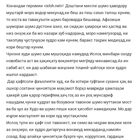
Хонандаи гиромии «
isloh.net
«! Доштани мисли шумо ҳаводору
муштарӣ моро водор мекунад,ки беш аз пеш саъю талош кунем,
то хоста ва тавақуъоти шумо бароварда бишавад. Афзоиши
шумораи шумо дустони азиз, ки сидқан ҳамроҳи мо ҳастед ва
низ онҳое,ки ба мо назари хуб надоранд, моро намегузорад, ки
такопуву ҷустуҷуҳои худро кам кунем, баракс таҳрик медиҳад,ки
кори бештар кунем.
Чуноне худи шумо ҳам мушоҳида намудед Ислоҳ минбари озоду
новобаста аст ва ҳақиқату воқеиятро мегӯяду менависад.Аз ин
сабаб аст, ки дар шабакаи маҷозии тоҷикӣ ҷойгоҳи хоси худро
ишғол кардааст.
Дар ҳафтсоли фаъолияти худ, ки ба хотири гуфтани сухани ҳақ ва
ошкор сохтани ҷиноятҳои мақомот борҳо мавриди ҳамлаҳои
ҳакерӣ ҳам қарор гирифтем,ҳеҷ гоҳ аз ин роҳ мунсариф
нашудем,чунки қудрат ва бозувони тавонои шумо муттакои мост
ва ба ҷуз аз Худо ва шумо пеши касе ҳисобот намедиҳем. Мо дар
иҷрои масъулият ва кори худ мустақилем.
Ислоҳ тули ин ҳафт сол тавонист, ки симо ва чеҳраи воқеии хеле
аз онҳоеро, ки худро дигаргуна вонамуд мекарданд,намоён
созад. Бар алайҳи ҷиноятҳои бузрге чун, коррупсия, гардиши