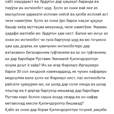
сабт нашудааст ва Эрдуғон дар ҳақиқат баранда ва
пирӯзи ин интихобот шуд. Ҳоло аз онки вай яке аз
масъулони ҳаракати исломи сиёсӣ ва ҳизби исломӣ аст
чизе намегӯем. Ҳоло аз онки ӯро барои нақзи ҳуқуқи
башар зиёд муттаҳам мекунанд, чизе намегӯем. Умуман
ҳадафи матлаби мо Эрдуғон ҳам нест. Балки мо инҷо аз
онки ин интихобот чи гуна баргузор шуд ва мо тоҷикон
ҳам ҳақ дорем, ки ҳамчунин интихоботеро дар
ватанамон бигазаронем гуфтанием ва аз он гуфтанием,
ки дар баробари Рустами Эмомалӣ Қиличдороғлуе
хоҳем дошт ё хайр? Ин ки агар Фаромуз Иргашевро
барои 30 сол зиндонӣ намекарданд, як чунин нафареро
медоштем вале ҳоло ки Фаромуз нест, пас интихоботи
раёсати ҷумҳурии мо, ки шояд дар соли оянда ва шояд
пештар ва ё дертар баргузор мешавад дар баробари
Рустам киро болои саҳна хоҳад овард ва он нафар
метавонад мисли Қиличдороғлу бишавад?
Қабл аз онки дар бораи Қиличдороғлуи тоҷикӣ, рақиби