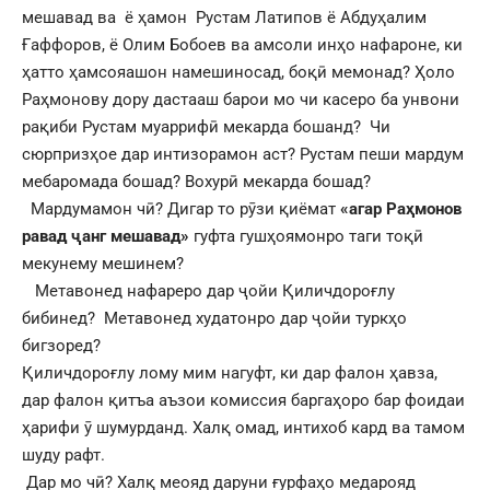
мешавад ва ё ҳамон Рустам Латипов ё Абдуҳалим
Ғаффоров, ё Олим Бобоев ва амсоли инҳо нафароне, ки
ҳатто ҳамсояашон намешиносад, боқӣ мемонад? Ҳоло
Раҳмонову дору дастааш барои мо чи касеро ба унвони
рақиби Рустам муаррифӣ мекарда бошанд? Чи
сюрпризҳое дар интизорамон аст? Рустам пеши мардум
мебаромада бошад? Вохурӣ мекарда бошад?
Мардумамон чӣ? Дигар то рӯзи қиёмат
«агар Раҳмонов
равад ҷанг мешавад»
гуфта гушҳоямонро таги тоқӣ
мекунему мешинем?
Метавонед нафареро дар ҷойи Қиличдороғлу
бибинед? Метавонед худатонро дар ҷойи туркҳо
бигзоред?
Қиличдороғлу лому мим нагуфт, ки дар фалон ҳавза,
дар фалон қитъа аъзои комиссия баргаҳоро бар фоидаи
ҳарифи ӯ шумурданд. Халқ омад, интихоб кард ва тамом
шуду рафт.
Дар мо чӣ? Халқ меояд даруни ғурфаҳо медарояд