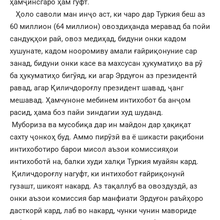
ҳамҷинсгаро ҳам гуфт.
Ҳоло саволи ман инҷо аст, ки чаро дар Туркия беш аз
60 миллион (64 миллион) овоздиҳанда меравад ба пойи
сандуқҳои рай, овоз медиҳад, бидуни онки кадом
хушунате, кадом нооромиву амали ғайриқонуние сар
занад, бидуни онки касе ва махсусан ҳукуматиҳо ва рӯ
ба ҳукуматиҳо бигӯяд, ки агар Эрдуғон аз президентӣ
равад, агар Қиличдороғлу президент шавад, ҷанг
мешавад. Ҳамчуноне мебинем интихобот ба анҷом
расид, ҳама боз пайи зиндагии худ шуданд.
Мубориза ва мусобиқа дар ин майдон дар ҳақиқат
сахту ҷонкоҳ буд. Аммо пирӯзӣ ва ё шикасти рақибони
интихоботиро барои мисол аъзои комиссияҳои
интихоботӣ на, балки худи халқи Туркия муайян кард.
Қиличдороғлу нагуфт, ки интихобот ғайриқонунӣ
гузашт, шикоят накард. Аз тақаллуб ва овоздуздӣ, аз
онки аъзои комиссия бар манфиати Эрдуғон раъйҳоро
дасткорӣ кард, лаб во накард, чунки чунин мавориде