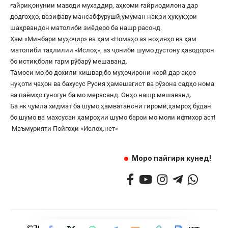
ғайриқонунии маводи мухаддир, аҳкоми ғайриодилона дар
додгоҳҳо, вазифаву мансабфурушӣ,умуман нақзи ҳуқуқҳои
шаҳрвандон матолиби зиёдеро ба нашр расонд.
Ҳам «Минбари муҳоҷир» ва ҳам «Номаҳо аз ноҳияҳо ва ҳам
матолиби таҳлилии «Ислоҳ», аз ҷониби шумо дустону ҳаводорон
бо истиқболи гарм рӯбарӯ мешаванд.
Тамоси мо бо дохили кишвар,бо муҳоҷирони корӣ дар ақсо
нуқоти ҷаҳон ва бахусус Русия ҳамешагист ва рӯзона садҳо нома
ва паёмҳо гуногун ба мо мерасанд. Онҳо нашр мешаванд.
Ба як ҷумла хидмат ба шумо ҳамватанони гиромӣ,ҳамроҳ будан
бо шумо ва махсусан ҳамроҳии шумо барои мо мояи ифтихор аст!
Маъмурияти Пойгоҳи «
Ислоҳ.нет
«
Моро пайгири кунед!