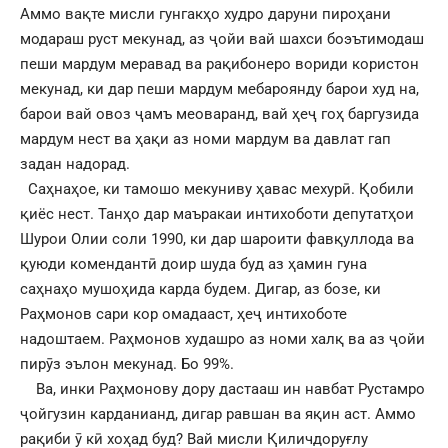
Аммо вақте мисли гунгакҳо худро даруни пироҳани
модараш руст мекунад, аз ҷойи вай шахси боэътимодаш
пеши мардум меравад ва рақибонеро вориди користон
мекунад, ки дар пеши мардум мебароянду барои худ на,
барои вай овоз ҷамъ меоваранд, вай ҳеҷ гоҳ баргузида
мардум нест ва ҳақи аз номи мардум ва давлат гап
задан надорад.
Саҳнаҳое, ки тамошо мекуниву ҳавас мехурӣ. Қобили
қиёс нест. Танҳо дар маъракаи интихоботи депутатҳои
Шурои Олии соли 1990, ки дар шароити фавқуллода ва
қуюди комендантӣ доир шуда буд аз ҳамин гуна
саҳнаҳо мушоҳида карда будем. Дигар, аз бозе, ки
Раҳмонов сари кор омадааст, ҳеҷ интихоботе
надоштаем. Раҳмонов худашро аз номи халқ ва аз ҷойи
пирӯз эълон мекунад. Бо 99%.
Ва, инки Раҳмонову дору дастааш ин навбат Рустамро
ҷойгузин карданианд, дигар равшан ва яқин аст. Аммо
рақиби ӯ кӣ хоҳад буд? Вай мисли Қиличдоруғлу