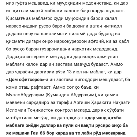
низ гуфта мешавад, ки муҷоҳидин медонистанд, ки дар
ин қитъаи марзӣ маблағи калоне баҷо карда шудааст.
Қисмате аз маблағро худи муҷоҳидин барои халал
нарасонидани русҳо барои ба дохили ватан интиқол
додани неру ва лавозимоти низомӣ дода буданд ва
қисмати дигари онро наркокурерҳои афғонӣ, ки аз қабл
бо русҳо барои гузаронидани наркотик медодаанд.
Додаҳои интернетӣ мегуяд, ки дар воқеъ ҳамчунин
маблағи калон дар ин застава мавҷуд будааст. Аммо
дар ҷараёни даргирии рӯзи 13 июл ин маблағ, ки дар
«Дом офитсеров»
-и ин застава нигоҳдорӣ мешудааст, ба
коми оташ рафтааст. Аммо солҳо баъд, ки
МуллоАбдураҳим (Қумандон Абдураҳим), ки ҳамин
мавзеъи сарҳадиро аз тарафи Артиши Ҳаракати Наҳзати
Исломии Тоҷикистон контрол мекард, дар як сӯҳбати
матбуотиаш мегӯяд, ки дар ҳақиқат
«дар чанд ҷаъба
маблағи зиёди доллар ва пули он вақти русиро онҳо ба
як мошини Газ-66 бор карда ва то лаби рӯд меоваранд,