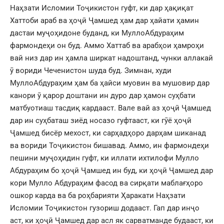
Наҳзати Исломии Тоҷикистон гуфт, ки дар ҳақиқат
Хаттоби араб ва ҳоҷӣ Ҷамшед ҳам дар ҳайати ҳамин
дастаи муҷоҳидоне буданд, ки МуллоАбдураҳим
фармондеҳи он буд. Аммо Хаттаб ва арабҳои ҳамроҳи
вай низ дар ин ҳамла ширкат надоштанд, чунки аллакай
ӯ вориди Чеченистон шуда буд. Зимнан, худи
МуллоАбдураҳим ҳам ба ҳайси муовин ва мушовир дар
канори ӯ қарор доштани ин дуро дар ҳамон суҳбати
матбуотиаш тасдиқ кардааст. Вале вай аз ҳоҷӣ Ҷамшед
дар ин суҳбаташ зиёд носазо гуфтааст, ки гӯё ҳоҷӣ
Ҷамшед бисёр мехост, ки сарҳадҳоро дарҳам шиканад
ва вориди Тоҷикистон бишавад. Аммо, ин фармондеҳи
пешини муҷоҳидин гуфт, ки иллати ихтилофи Мулло
Абдураҳим бо ҳоҷӣ Ҷамшед ин буд, ки ҳоҷӣ Ҷамшед дар
кори Мулло Абдураҳим фасод ва сирқати маблағҳоро
ошкор карда ва ба роҳбарияти Ҳаракати Наҳзати
Исломии Тоҷикистон гузориш додааст. Гап дар инҷо
аст, ки ҳоҷӣ Ҷамшед дар асл як сарватманде будааст, ки