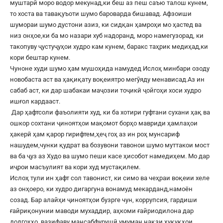
муштарӣ моро водор мекунад,ки беш аз пеш саъю талош кунем,
то хоста ва тавақуъоти шумо бароварда бишавад. Афзоиши
шумораи шумо дустони азиз, ки сидқан ҳамроҳи мо ҳастед ва
низ онҳое,ки ба мо назари хуб надоранд, моро намегузорад, ки
такопуву ҷустуҷуҳои худро кам кунем, баракс таҳрик медиҳад,ки
кори бештар кунем.
Чуноне худи шумо ҳам мушоҳида намудед Ислоҳ минбари озоду
новобаста аст ва ҳақиқату воқеиятро мегӯяду менависад.Аз ин
сабаб аст, ки дар шабакаи маҷозии тоҷикӣ ҷойгоҳи хоси худро
ишғол кардааст.
Дар ҳафтсоли фаъолияти худ, ки ба хотири гуфтани сухани ҳақ ва
ошкор сохтани ҷиноятҳои мақомот борҳо мавриди ҳамлаҳои
ҳакерӣ ҳам қарор гирифтем,ҳеҷ гоҳ аз ин роҳ мунсариф
нашудем,чунки қудрат ва бозувони тавонои шумо муттакои мост
ва ба ҷуз аз Худо ва шумо пеши касе ҳисобот намедиҳем. Мо дар
иҷрои масъулият ва кори худ мустақилем.
Ислоҳ тули ин ҳафт сол тавонист, ки симо ва чеҳраи воқеии хеле
аз онҳоеро, ки худро дигаргуна вонамуд мекарданд,намоён
созад. Бар алайҳи ҷиноятҳои бузрге чун, коррупсия, гардиши
ғайриқонунии маводи мухаддир, аҳкоми ғайриодилона дар
додгоҳҳо, вазифаву мансабфурушӣ,умуман нақзи ҳуқуқҳои