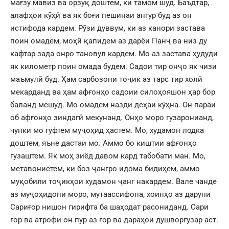
мағзу мавиз ва орзуқ доштем, ки тамом шуд. Баъдтар,
алафҳои кӯҳӣ ва як боғи пешинаи ангур буд аз он
истифода кардем. Рӯзи дуввум, ки аз канори застава
поин омадем, моҳӣ қапидем аз дарёи Панҷ ва низ ду
кафтар зада онро тановул кардем. Мо аз застава ҳудуди
як километр поин омада будем. Садои тир онҷо як чизи
маъмулӣ буд. Ҳам сарбозони тоҷик аз тарс тир холӣ
мекарданд ва ҳам афғонҳо садоии силоҳояшон ҳар бор
баланд мешуд. Мо омадем назди деҳаи кӯҳна. Он параи
об афғонҳо зиндагӣ мекунанд. Онҳо моро гузаронианд,
чунки мо гуфтем муҷоҳид ҳастем. Мо, худамон лодка
доштем, яъне дастаи мо. Аммо бо киштии афғонҳо
гузаштем. Як моҳ зиёд давом кард табобати ман. Мо,
метавонистем, ки боз ҷангро идома бидиҳем, аммо
муқобили тоҷикҳои худамон ҷанг накардем. Вале чанде
аз муҷоҳидони моро, мутаассифона, хоинҳо аз даруни
Сариғор нишон гирифта ба шаҳодат расониданд. Сари
ғор ва атрофи он пур аз ғор ва дараҳои душворгузар аст.