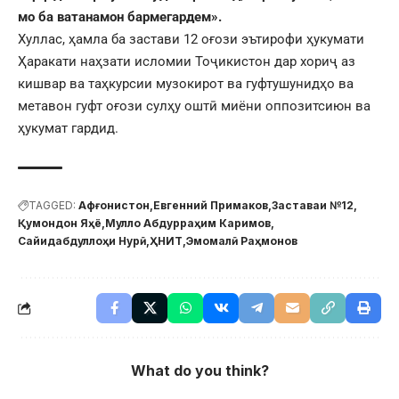
мо ба ват
а
намон бармегардем».
Хуллас, ҳамла ба застави 12 оғози эътирофи ҳукумати
Ҳаракати наҳзати исломии Тоҷикистон дар хориҷ аз
кишвар ва таҳкурсии музокирот ва гуфтушунидҳо ва
метавон гуфт оғози сулҳу оштӣ миёни оппозитсиюн ва
ҳукумат гардид.
TAGGED:
Афғонистон
Евгенний Примаков
Заставаи №12
Қумондон Яҳё
Мулло Абдурраҳим Каримов
Сайидабдуллоҳи Нурӣ
ҲНИТ
Эмомалӣ Раҳмонов
What do you think?