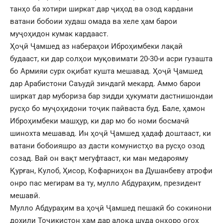
танҳо ба хотири ширкат дар ҷиҳод ва озод кардани
ватани бобоии худаш омада ва хеле ҳам барои
муҷоҳидон кумак кардааст.
Ҳоҷӣ Ҷамшед аз набераҳои Иброҳимбеки лақай
будааст, ки дар солҳои муқовимати 20-30-и асри гузашта
бо Армияи сурх оқибат кушта мешавад. Ҳоҷӣ Ҷамшед
дар Арабистони Саъудӣ зиндагӣ мекард. Аммо барои
ширкат дар мубориза бар зидди ҳукумати дастнишондаи
русҳо бо муҷоҳидони тоҷик пайваста буд. Бале, ҳамон
Иброҳимбеки машҳур, ки дар мо бо номи босмачӣ
шинохта мешавад. Ин ҳоҷӣ Ҷамшед ҳадаф доштааст, ки
ватани бобоияшро аз дасти комунистҳо ва русҳо озод
созад. Вай он вақт мегуфтааст, ки ман медарояму
Қурған, Кулоб, Ҳисор, Кофарниҳон ва Душанбеву атрофи
онро пас мегирам ва ту, мулло Абдураҳим, президент
мешавӣ.
Мулло Абдураҳим ва ҳоҷӣ Ҷамшед пешакӣ бо сокинони
дохили Тоҷикистон ҳам дар алоқа шуда онҳоро огоҳ