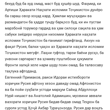
бехуд буд ба худ омад, маст буд ҳушёр шуд. Фаҳмид, ки
Артиши Ҳаракати Наҳзати исломии Тоҷикистон дунёро
ба сараш овор хоҳад кард. Ҳамлаи муҷоҳидин ва
размандагон ба ҳадде тунду барқосо буд, ки ин пустаи
марзбонӣ торумор гардид ва ҳам силоҳи сақила ва ҳам
сабуки зиёдеро неруҳои низомии Ҳаракати наҳзати
исломии Тоҷикистон ба ғанимат гирифтанд. Акнун на
фақат Русия, балки ҷаҳон аз Ҳаракати наҳзати исломии
Тоҷикистон мегуфт. Лаҳни гуфтор, тарзи баёни русҳо, ба
унвони сарпараст ва ҳомиву пуштибони ҳукумати
Фронти халқӣ хеле нарм шуду поин омад. Ба талвосаву
таҳлука афтоданд.
Евгенний Примаков, раиси Идораи истихбороти
хориҷии Русия афтону хезон давиду омад Афғонистон
ва ба пойи суҳбати устоди марҳум Сайид Абдуллоҳи
Нурӣ нишаст ва Анатолий Адамишин, муовини аввали
вазорати хориҷии Русия бидав-бидав омад Теҳрон ба
суроғи устод Ҳоҷӣ Акбар Тураҷонзода. Русия дар воқеъ