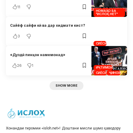
11
НОМАҲО БА
"ИСЛОҲ.НЕТ"
Сайёф сайфи кӣ ва дар хидмати кист?
3
СИЁСӢ
«Дуздӣ пинҳон намемонад»
26
1
ИҶТИМОӢ
СИЁСӢ
ҶИНОӢ
SHOW MORE
Хонандаи гиромии «
isloh.net
«! Доштани мисли шумо ҳаводору