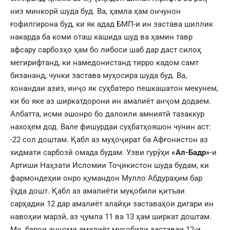
низ минкорӣ шуда буд. Ва, ҳамла ҳам ончунон
ғофилгирона буд, ки як адад БМП-и ин застава шиллик
накарда ба коми оташ кашида шуд ва ҳамин тавр
афсару сарбозҳо ҳам бо либоси шаб дар даст силоҳ
мегирифтанд, ки намедонистанд тирро кадом самт
бизананд, чунки застава муҳосира шуда буд. Ва,
хонандаи азиз, инҷо як суҳбатеро пешкашатон мекунем,
ки бо яке аз ширкатдорони ин амалиёт анҷом додаем.
Албатта, исми эшонро бо далоили амниятӣ тазаккур
нахоҳем дод. Вале фишурдаи суҳбатҳояшон чунин аст:
-22 сол доштам. Қабл аз муҳоҷират ба Афғонистон аз
хидмати сарбозӣ омада будам. Узви гурӯҳи
«Ал-Бадр»
-и
Артиши Наҳзати Исломии Тоҷикистон шуда будам, ки
фармондеҳии онро қумандон Мулло Абдураҳим бар
ӯҳда дошт. Қабл аз амалиёти муқобили қитъаи
сарҳадии 12 дар амалиёт алайҳи заставаҳои дигари ин
навоҳии марзӣ, аз ҷумла 11 ва 13 ҳам ширкат доштам.
Мо, барои анҷоми амалиёт муқобили заставаи 12-и