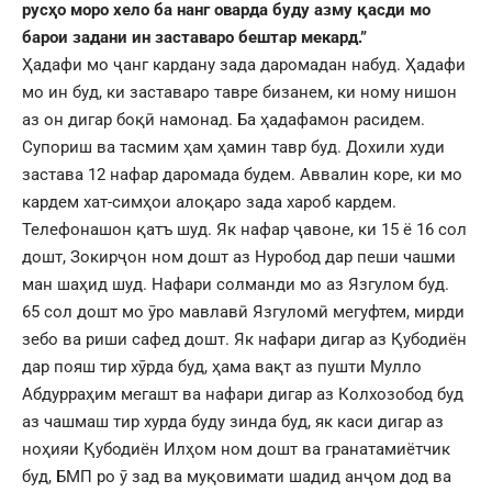
русҳо
моро хело ба нанг оварда буду азму қасди мо
барои
задани ин заставаро бештар мекард.”
Ҳадафи мо ҷанг кардану зада даромадан набуд. Ҳадафи
мо ин буд, ки заставаро тавре бизанем, ки ному нишон
аз он дигар боқӣ намонад. Ба ҳадафамон расидем.
Супориш ва тасмим ҳам ҳамин тавр буд. Дохили худи
застава 12 нафар даромада будем. Аввалин коре, ки мо
кардем хат-симҳои алоқаро зада хароб кардем.
Телефонашон қатъ шуд. Як нафар ҷавоне, ки 15 ё 16 сол
дошт, Зокирҷон ном дошт аз Нуробод дар пеши чашми
ман шаҳид шуд. Нафари солманди мо аз Язгулом буд.
65 сол дошт мо ӯро мавлавӣ Язгуломӣ мегуфтем, мирди
зебо ва риши сафед дошт. Як нафари дигар аз Қубодиён
дар пояш тир хӯрда буд, ҳама вақт аз пушти Мулло
Абдурраҳим мегашт ва нафари дигар аз Колхозобод буд
аз чашмаш тир хурда буду зинда буд, як каси дигар аз
ноҳияи Қубодиён Илҳом ном дошт ва гранатамиётчик
буд, БМП ро ӯ зад ва муқовимати шадид анҷом дод ва