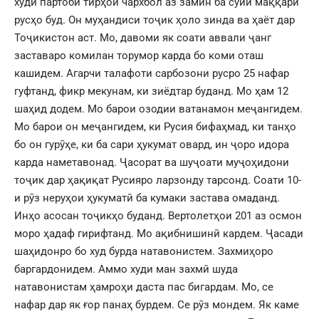
худи партоби тирҳои чархбол аз замин ба сӯйи маққари
русҳо буд. Он муҳандиси тоҷик ҳоло зинда ва ҳаёт дар
Тоҷикистон аст. Мо, давоми як соати аввали ҷанг
заставаро комилан торумор карда бо коми оташ
кашидем. Агарчи талафоти сарбозони русро 25 нафар
гуфтанд, фикр мекунам, ки зиёдтар буданд. Мо ҳам 12
шаҳид додем. Мо барои озодии ватанамон меҷангидем.
Мо барои он меҷангидем, ки Русия бифаҳмад, ки танҳо
бо он гурӯҳе, ки ба сари ҳукумат овард, ин ҷоро идора
карда наметавонад. Ҷасорат ва шуҷоати муҷоҳидони
тоҷик дар ҳақиқат Русияро ларзонду тарсонд. Соати 10-
и рӯз неруҳои ҳукуматӣ ба кумаки застава омаданд.
Инҳо асосан тоҷикҳо буданд. Вертолетҳои 201 аз осмон
моро ҳадаф гирифтанд. Мо ақибнишинӣ кардем. Ҷасади
шаҳидонро бо худ бурда натавонистем. Захмиҳоро
баргардонидем. Аммо худи ман захмӣ шуда
натавонистам ҳамроҳи даста пас бигардам. Мо, се
нафар дар як ғор панаҳ бурдем. Се рӯз мондем. Як каме