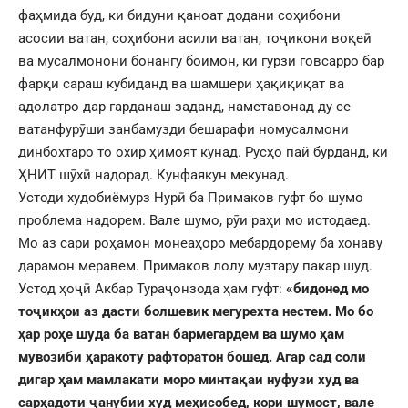
фаҳмида буд, ки бидуни қаноат додани соҳибони
асосии ватан, соҳибони асили ватан, тоҷикони воқеӣ
ва мусалмонони бонангу боимон, ки гурзи говсарро бар
фарқи сараш кубиданд ва шамшери ҳақиқиқат ва
адолатро дар гарданаш заданд, наметавонад ду се
ватанфурӯши занбамузди бешарафи номусалмони
динбохтаро то охир ҳимоят кунад. Русҳо пай бурданд, ки
ҲНИТ шӯхӣ надорад. Кунфаякун мекунад.
Устоди худобиёмурз Нурӣ ба Примаков гуфт бо шумо
проблема надорем. Вале шумо, рӯи раҳи мо истодаед.
Мо аз сари роҳамон монеаҳоро мебардорему ба хонаву
дарамон меравем. Примаков лолу музтару пакар шуд.
Устод ҳоҷӣ Акбар Тураҷонзода ҳам гуфт:
«бидонед мо
тоҷикҳои аз дасти болшевик мегурехта нестем. Мо бо
ҳар роҳе шуда ба ватан бармегардем ва шумо ҳам
мувозиби ҳаракоту рафторатон бошед. Агар сад соли
дигар ҳам мамлакати моро минтақаи нуфузи худ ва
сарҳадоти ҷанубии худ меҳисобед, кори шумост, вале