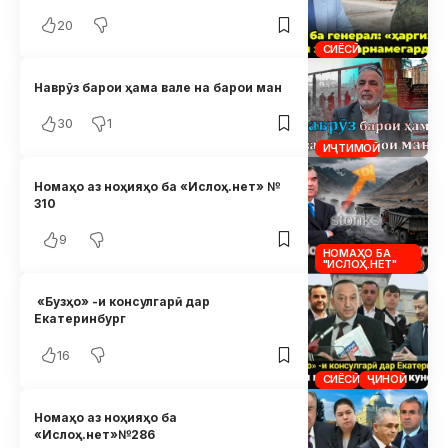
20
СИЁСӢ
Наврӯз барои ҳама вале на барои ман
30
1
ИҶТИМОӢ
Номаҳо аз ноҳияҳо ба «Ислоҳ.нет» №
310
9
НОМАҲО БА
"ИСЛОҲ.НЕТ"
«Бузҳо» -и консулгарӣ дар
Екатеринбург
16
СИЁСӢ
ҶИНОӢ
Номаҳо аз ноҳияҳо ба
«Ислоҳ.нет»№286