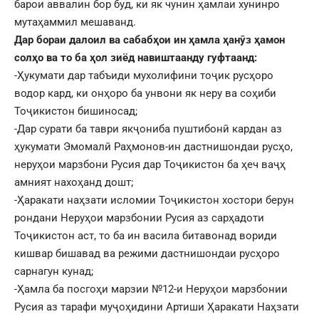
барои аввалин бор буд, ки як чунин ҳамлаи хунинро
мутаҳаммил мешаванд.
Дар бораи далоил ва сабабҳои ин ҳамла ҳанӯз ҳамон
солҳо ва то ба ҳол зиёд навиштаанду гуфтаанд:
-Ҳукумати дар табъиди мухолифини тоҷик русҳоро
водор кард, ки онҳоро ба унвони як неру ва соҳиби
Тоҷикистон бишиносад;
-Дар сурати ба таври якҷониба пуштибонӣ кардан аз
ҳукумати Эмомалӣ Раҳмонов-ин дастнишондаи русҳо,
неруҳои марзбони Русия дар Тоҷикистон ба ҳеч ваҷҳ
амният нахоҳанд дошт;
-Ҳаракати наҳзати исломии Тоҷикистон хостори берун
рондани Неруҳои марзбонии Русия аз сарҳадоти
Тоҷикистон аст, то ба ин васила битавонад вориди
кишвар бишавад ва режими дастнишондаи русҳоро
сарнагун кунад;
-Ҳамла ба посгоҳи марзии №12-и Неруҳои марзбонии
Русия аз тарафи муҷоҳидини Артиши Ҳаракати Наҳзати