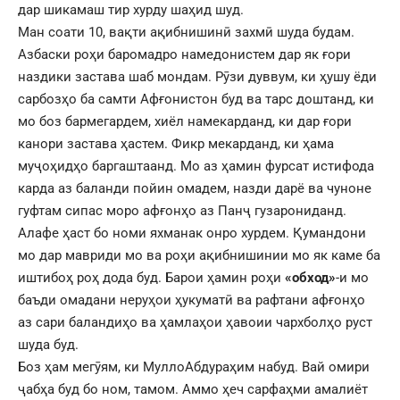
дар шикамаш тир хурду шаҳид шуд.
Ман соати 10, вақти ақибнишинӣ захмӣ шуда будам.
Азбаски роҳи баромадро намедонистем дар як ғори
наздики застава шаб мондам. Рӯзи дуввум, ки ҳушу ёди
сарбозҳо ба самти Афғонистон буд ва тарс доштанд, ки
мо боз бармегардем, хиёл намекарданд, ки дар ғори
канори застава ҳастем. Фикр мекарданд, ки ҳама
муҷоҳидҳо баргаштаанд. Мо аз ҳамин фурсат истифода
карда аз баланди пойин омадем, назди дарё ва чуноне
гуфтам сипас моро афғонҳо аз Панҷ гузарониданд.
Алафе ҳаст бо номи яхманак онро хурдем. Қумандони
мо дар мавриди мо ва роҳи ақибнишинии мо як каме ба
иштибоҳ роҳ дода буд. Барои ҳамин роҳи
«обход»
-и мо
баъди омадани неруҳои ҳукуматӣ ва рафтани афғонҳо
аз сари баландиҳо ва ҳамлаҳои ҳавоии чархболҳо руст
шуда буд.
Боз ҳам мегӯям, ки МуллоАбдураҳим набуд. Вай омири
ҷабҳа буд бо ном, тамом. Аммо ҳеч сарфаҳми амалиёт