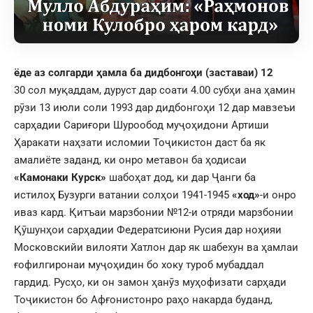
ёде аз солгарди ҳамла ба
дидбонгоҳи (
застав
аи)
12
30 сол муқаддам, дуруст дар соати 4.00 субҳи ана ҳамин
рӯзи 13 июли соли 1993 дар дидбонгоҳи 12 дар мавзеъи
сарҳадии Сариғори Шурообод муҷоҳидони Артиши
Ҳаракати наҳзати исломии Тоҷикистон даст ба як
амалиёте заданд, ки онро метавон ба ҳодисаи
«Камонаки Курск»
шабоҳат дод, ки дар Ҷанги ба
истилоҳ Бузурги ватании солҳои 1941-1945
«ход»
-и онро
иваз кард. Қитъаи марзбонии №12-и отряди марзбонии
Қӯшунҳои сарҳадии Федератсиюни Русия дар ноҳияи
Московскийи вилояти Хатлон дар як шабехун ва ҳамлаи
ғофилгиронаи муҷоҳидин бо хоку туроб мубаддал
гардид. Русҳо, ки он замон ҳанӯз муҳофизати сарҳади
Тоҷикистон бо Афғонистонро раҳо накарда буданд,