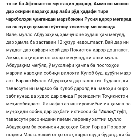
то ки ба Афғонистон мунтақил диҳанд. Аммо ин мошин
дар охирин лаҳзаҳо дар лаби рӯд ҳадафи тири
чархболҳои ҷангандаи марзбонони Русия қарор мегирад
ва он пулҳо ҳамааш сӯхтаву хокистар мешаванд».
Вале, мулло Абдураҳим, ҳамчуноне худаш ҳам мегӯяд,
дар ҳамла ба заставаи 12 ҳузур надоштааст. Вай дар ин
муддат дар сафари корӣ дар Покистон қарор доштааст.
Аммо, шоҳидони он солҳо мегӯянд, ки онки мулло
Абдураҳим мегӯяд, ӯ мухолифи ҳамла ба посгоҳҳои
марзии навоҳии собиқи вилояти Кулоб буд, дурӯғи маҳз
аст. Баракс Мулло Абдураҳим дар талош ин будааст, ки
тавассути ин марзҳо ба Кулоб дарояд ва навоҳии онро
забт кунад ва худро дар оянда Президенти Тоҷикистон
меҳисобидааст. Як нафар аз иштирокчиёни ин ҳамла ва
муҷоҳиди собиқ дар суҳбати ихтисосӣ ба
“Ислоҳ”
гуфт,
тавассути расонидани паёми лафзиву хаттии мулло
Абдураҳим ба сокинони деҳаҳои Сари Ғор ва Порвори
ноҳияи Масковский онҳо огоҳ карда шуда буданд, ки ба