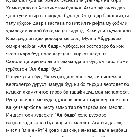
Қумандонҳои мо Яҳё аз Себистони Данғара ва қорӣ
Ҳамидулло аз Афғонистон буданд. Аммо афғонҳо дар
ҷанг гӯё иштирок накрада буданд. Онҳо дар баландиҳои
талу кӯҳҳои даври застава позитсия гирифта муқобили
ҳамлаҳои ҳавоӣ бояд меҷангиданд. Ҳамчунин қумандон
Қамариддин ҳам роҳбарӣ мекард. Мулло Абдураҳим
омири ҷабҳаи
«Ал-бадр»
, ҷабҳае, ки заставаро ба хок
яксон кард буд, вале дар ҷанг ширкат надошт.
Саволи дигари мо аз ин разманда ин буд, ки чиро номи
гурӯҳатон
“Ал-бадр”
буд?
Посух чунин буд: Як муҳандисе доштем, ки системаи
вертолётро дуруст намуда буд, ки бо тирҳои вертолёт бо
кумаки акамулятор тирро ба тарафи душман мепартофт.
Русҳо ҳайрон мешуданд, ки чи хел ин тири вертолёт аст
ва ҳеч чархболе несту аммо тир ба тарафашон меояд.
Ин дастгоҳи худсохти
“Ал-бадр”
хело русҳоро
ваҳшатзада карда буд дар ин амалиёт. Агарчи дақиқ
мисли “минемёт” ё ҳовон дақиқ намезад, вале аҷибаш