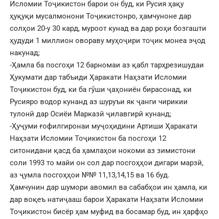
Исломии Тоҷикистон барои он буд, ки Русия ҳақу
ҳуқуқи мусалмонони Тоҷикистонро, ҳамчуноне дар
солҳои 20-у 30 кард, муроот кунад ва дар роҳи бозгашти
ҳудуди 1 миллион овораву муҳоҷири тоҷик монеа эҷод
накунад;
-Ҳамла ба посгоҳи 12 барномаи аз қабл тарҳрезишудаи
Ҳукумати дар табъиди Ҳаракати Наҳзати Исломии
Тоҷикистон буд, ки ба гӯши ҷаҳониён бирасонад, ки
Русияро водор кунанд аз шуруъи як ҷанги чирикии
тулонӣ дар Осиёи Марказӣ ҷилавгирӣ кунанд;
-Ҳуҷуми ғофилгиронаи муҷоҳидини Артиши Ҳаракати
Наҳзати Исломии Тоҷикистон ба посгоҳи 12
ситонидани қасд ба ҳамлаҳои нокоми аз зимистони
соли 1993 то майи он сол дар посгоҳҳои дигари марзӣ,
аз ҷумла посгоҳҳои №№ 11,13,14,15 ва 16 буд.
Ҳамчунин дар шумори авомил ва сабабҳои ин ҳамла, ки
дар воқеъ натиҷааш барои Ҳаракати Наҳзати Исломии
Тоҷикистон бисёр ҳам муфид ва босамар буд, ин ҳарфҳо