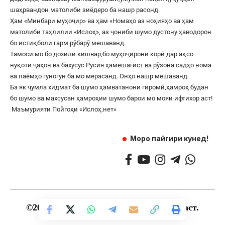
шаҳрвандон матолиби зиёдеро ба нашр расонд.
Ҳам «Минбари муҳоҷир» ва ҳам «Номаҳо аз ноҳияҳо ва ҳам
матолиби таҳлилии «Ислоҳ», аз ҷониби шумо дустону ҳаводорон
бо истиқболи гарм рӯбарӯ мешаванд.
Тамоси мо бо дохили кишвар,бо муҳоҷирони корӣ дар ақсо
нуқоти ҷаҳон ва бахусус Русия ҳамешагист ва рӯзона садҳо нома
ва паёмҳо гуногун ба мо мерасанд. Онҳо нашр мешаванд.
Ба як ҷумла хидмат ба шумо ҳамватанони гиромӣ,ҳамроҳ будан
бо шумо ва махсусан ҳамроҳии шумо барои мо мояи ифтихор аст!
Маъмурияти Пойгоҳи «
Ислоҳ.нет
«
Моро пайгири кунед!
©
2017
— 2025 — Ҳамаи ҳуқуқ маҳфуз аст.