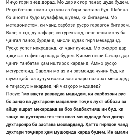
Инҷо ғори зиёд дорад. Мо дар як ғор панаҳ шуда будем.
Роҳи бозгаштамон ҳатман аз бари застава буд. Шабона
бо инояти Худо муваффақ шудем, ки бигзарем. Мо
метавонистем, ки чанд сарбози русро гаравгон бигирем.
Вале, онҳо, ду нафаре, ки гурехтанд, пеш-пеши мову ба
ҷангал паноҳ бурданд, мисли кудак гиря мекарданд.
Русҳо успет накраданд, ки ҷанг кунанд. Мо онҳоро дар
ҳақиқат ғофилгир карда будем. Қисми пеши бачаҳо дар
ҷанги танбатан ҳам иштирок карданд. Аммо русҳо
мегурехтанд. Саволи мо аз ин разманда чунин буд, ки
шумо қабл аз ҳуҷум вазъи заставаро назорат мекардед
ё таҷассус мекардед, чӣ чизҳоро медидед?
Посух:
“мо вақти разведка медидем, ки сарбозони рус
бо занҳо ва духтарони маҳаллии тоҷик лухт оббозӣ ва
айшу ишрат мекарданд ва боз бадбахтияш ин буд, ки
занҳо ва духтарон тез -тез иваз мешуданду боз дигар
духтаронро ба застава меоварданд.
Ҳатто гиряҳои чанд
духтари
тоҷикро ҳам мушоҳида карда будем. Ин амали