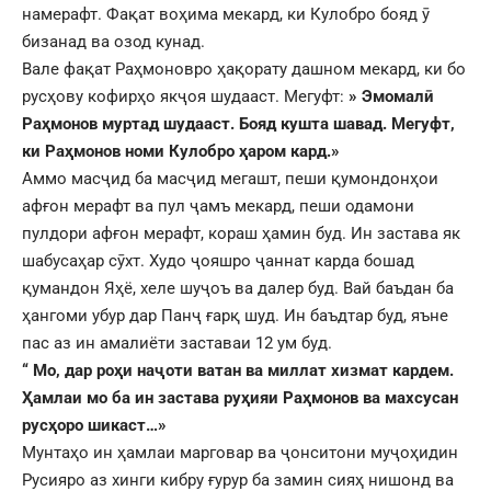
намерафт. Фақат воҳима мекард, ки Кулобро бояд ӯ
бизанад ва озод кунад.
Вале фақат Раҳмоновро ҳақорату дашном мекард, ки бо
русҳову кофирҳо якҷоя шудааст. Мегуфт:
» Эмомалӣ
Раҳмонов муртад шудааст. Бояд кушта шавад. Мегуфт,
ки Раҳмонов номи Кулобро ҳаром кард.»
Аммо масҷид ба масҷид мегашт, пеши қумондонҳои
афғон мерафт ва пул ҷамъ мекард, пеши одамони
пулдори афғон мерафт, кораш ҳамин буд. Ин застава як
шабусаҳар сӯхт. Худо ҷояшро ҷаннат карда бошад
қумандон Яҳё, хеле шуҷоъ ва далер буд. Вай баъдан ба
ҳангоми убур дар Панҷ ғарқ шуд. Ин баъдтар буд, яъне
пас аз ин амалиёти заставаи 12 ум буд.
“
М
о, дар роҳи наҷоти ватан ва миллат хизмат кардем.
Ҳамлаи мо ба ин застава руҳияи Раҳмонов ва махсусан
русҳоро шикаст…»
Мунтаҳо ин ҳамлаи марговар ва ҷонситони муҷоҳидин
Русияро аз хинги кибру ғурур ба замин сияҳ нишонд ва