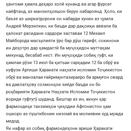
ҳангоми ҳамла деҳаро холӣ кунанд ва агар фурсат
наёфтанд, аз манзилҳояшон берун набароянд. Ҳоло, ки
баъзе аз ширкатдорони он набарди хунин аз ҷумла
Андрей Мерзилкин, ки баъди дар дақоиқи аввали ба
ҳалокат расидани сардори заставаи 12 Михаил
Майборода масъулияти ӯро бар дӯш гирифт, сокинони
ин деҳотро дар ҳамдастӣ ба муҷоҳидон муттаҳам
мекунад, бесабаб нест. Ин муҷоҳиди собиқ гуфт, ки
ҳамлаи рӯзи 13 июл ба қитъаи сарҳадии 12 ба обрӯ ва
нуфузи Артиши Ҳаракати наҳзати исломии Тоҷикистон
обрӯ ва манзалаи ғайримунтазираеро ба армуғон овард
ва давлатҳову созмонҳои зиёде баъди он бо
роҳбарияти Ҳаракати Наҳзати Исломии Тоҷикистон
вориди гуфтугӯ шуданд. Бештар аз ин, акнун ҳар
фармондеҳи танзимҳои ҷиҳодии Афғонистон ҳам
ошкоро аз пуштибонии низомӣ ва молиявии худ мужда
медод.
Як нафар аз собиқ фармондеҳони ариши Ҳаракати