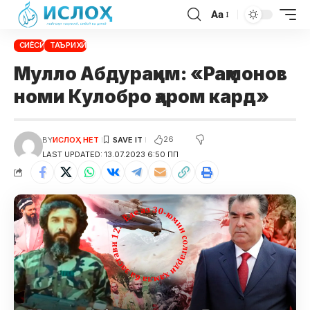
Aa
СИЁСӢ
ТАЪРИХӢ
Мулло Абдураҳим: «Раҳмонов
номи Кулобро ҳаром кард»
26
BY
ИСЛОҲ НЕТ
LAST UPDATED: 13.07.2023 6:50 ПП