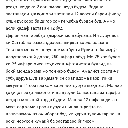
русҳо наздики 2 сол омода шуда будем. Задани
заставаҳои ҳамҷивори заставаи 12 асосан барои фикру
ҳуши русҳоро ба дигар самти ҷабҳа бурдан буд. Аммо
асли ҳадаф заставаи 12 буд.
Дар ин ҷанг арабҳо ҳамроҳи мо набуданд. Ин дурӯғ аст,
ки Хаттаб ва размандаҳояш ширкат карда бошанд.
Теъдоди мо ҳам, ончуноне матбуоти Русия то ба имрӯз
даруғпароканӣ дорад, 250 нафар набуд. Мо 75 кас будем,
ки 25 нафари онҳо тоҷикҳои Афғонистон буданд ва
боқӣ монда ҳама мо тоҷикҳо будем. Амалиёт соати 4-и
субҳ шурӯъ шуд ва ҳамагӣ се соат идома кард. Инки
мегӯянд 11 соат давом кард низ дурӯғи маҳз аст. Мо дар
ҳақиқат роҳи икмолотӣ ва вурудӣ ба застава аз тарафи
деҳаро минкорӣ карда будем. Ман ва 12 нафари дигар
маҳз дар ҳамин роҳи вуруди шинак гирифта ва
вазифаамон аз он иборат буд, ки ҳарчи тулонитар пеши
роҳи неруҳои кумакӣ ба заставаро бигирем.