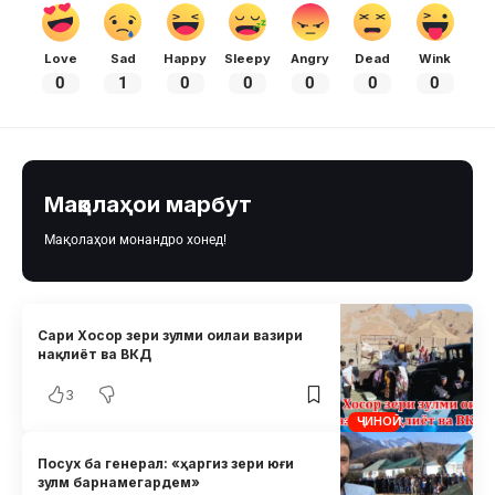
Love
Sad
Happy
Sleepy
Angry
Dead
Wink
0
1
0
0
0
0
0
Мақолаҳои марбут
Мақолаҳои монандро хонед!
Сари Хосор зери зулми оилаи вазири
нақлиёт ва ВКД
3
ҶИНОӢ
Посух ба генерал: «ҳаргиз зери юғи
зулм барнамегардем»