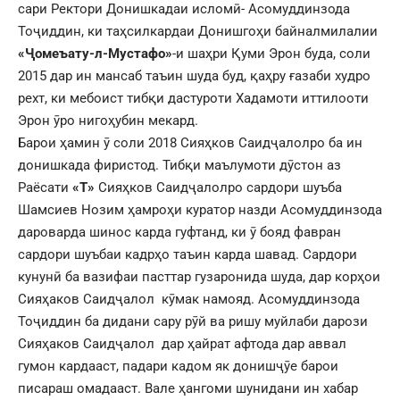
сари Ректори Донишкадаи исломӣ- Асомуддинзода
Тоҷиддин, ки таҳсилкардаи Донишгоҳи байналмилалии
«Ҷомеъату-л-Мустафо»
-и шаҳри Қуми Эрон буда, соли
2015 дар ин мансаб таъин шуда буд, қаҳру ғазаби худро
рехт, ки мебоист тибқи дастуроти Хадамоти иттилооти
Эрон ӯро нигоҳубин мекард.
Барои ҳамин ӯ соли 2018 Сияҳков Саидҷалолро ба ин
донишкада фиристод. Тибқи маълумоти дӯстон аз
Раёсати
«Т»
Сияҳков Саидҷалолро сардори шуъба
Шамсиев Нозим ҳамроҳи куратор назди Асомуддинзода
дароварда шинос карда гуфтанд, ки ӯ бояд фавран
сардори шуъбаи кадрҳо таъин карда шавад. Сардори
кунунӣ ба вазифаи пасттар гузаронида шуда, дар корҳои
Сияҳаков Саидҷалол кӯмак намояд. Асомуддинзода
Тоҷиддин ба дидани сару рӯй ва ришу муйлаби дарози
Сияҳаков Саидҷалол дар ҳайрат афтода дар аввал
гумон кардааст, падари кадом як донишҷӯе барои
писараш омадааст. Вале ҳангоми шунидани ин хабар