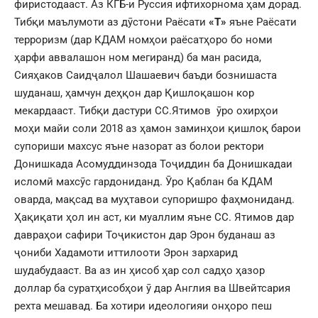
фиристодааст. Аз КГБ-и Руссия ифтихорнома ҳам дорад.
Тибқи маълумоти аз дӯстони Раёсати
«Т»
яъне Раёсати
терроризм (дар КДАМ номҳои раёсатҳоро бо номи
ҳарфи аввалашон ном мегиранд) ба ман расида,
Сияҳаков Саидҷалол Шашаевич баъди бознишаста
шуданаш, ҳамчун деҳқон дар Қишлоқашон кор
мекардааст. Тибқи дастури СС.Ятимов ӯро охирҳои
моҳи майи соли 2018 аз ҳамон заминҳои қишлоқ барои
супориши махсус яъне назорат аз болои ректори
Донишкада Асомуддинзода Тоҷиддин ба Донишкадаи
исломӣ махсӯс гардониданд. Ӯро Қаблан ба КДАМ
оварда, мақсад ва муҳтавои супоришро фаҳмониданд.
Ҳақиқати ҳол ин аст, ки муаллим яъне СС. Ятимов дар
давраҳои сафири Тоҷикистон дар Эрон буданаш аз
ҷониби Хадамоти иттилооти Эрон зархарид
шудабудааст. Ва аз ин ҳисоб ҳар сол садҳо ҳазор
доллар ба суратҳисобҳои ӯ дар Англия ва Швейтсария
рехта мешавад. Ба хотири идеологияи онҳоро пеш