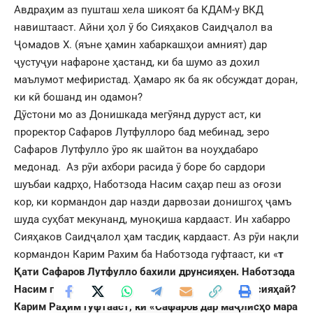
Авдраҳим аз пушташ хела шикоят ба КДАМ-у ВКД
навиштааст. Айни ҳол ӯ бо Сияҳаков Саидҷалол ва
Ҷомадов Х. (яъне ҳамин хабаркашҳои амният) дар
ҷустуҷуи нафароне ҳастанд, ки ба шумо аз дохил
маълумот мефиристад. Ҳамаро як ба як обсуждат доран,
ки кӣ бошанд ин одамон?
Дӯстони мо аз Донишкада мегӯянд дуруст аст, ки
проректор Сафаров Лутфуллоро бад мебинад, зеро
Сафаров Лутфулло ӯро як шайтон ва ноуҳдабаро
медонад. Аз рӯи ахбори расида ӯ боре бо сардори
шуъбаи кадрҳо, Наботзода Насим саҳар пеш аз оғози
кор, ки кормандон дар назди дарвозаи донишгоҳ ҷамъ
шуда суҳбат мекунанд, муноқиша кардааст. Ин хабарро
Сияҳаков Саидҷалол ҳам тасдиқ кардааст. Аз рӯи нақли
кормандон Карим Рахим ба Наботзода гуфтааст, ки «
т
Қати Сафаров Лутфулло бахили друнсияҳен. Наботзода
Насим
гуфтааст: ай куҷо фа
ҳ
мид
ӣ,
ки друни мо сияҳай?
Карим Раҳим гуфтааст, ки «Сафаров дар маҷлисҳо мара