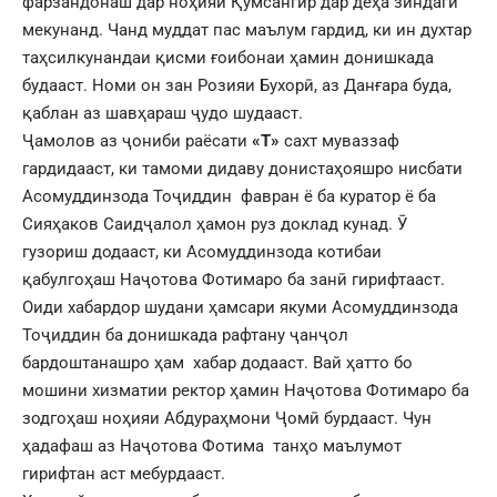
фарзандонаш дар ноҳияи Қумсангир дар деҳа зиндагӣ
мекунанд. Чанд муддат пас маълум гардид, ки ин духтар
таҳсилкунандаи қисми ғоибонаи ҳамин донишкада
будааст. Номи он зан Розияи Бухорӣ, аз Данғара буда,
қаблан аз шавҳараш ҷудо шудааст.
Ҷамолов аз ҷониби раёсати
«Т»
сахт муваззаф
гардидааст, ки тамоми дидаву донистаҳояшро нисбати
Асомуддинзода Тоҷиддин фавран ё ба куратор ё ба
Сияҳаков Саидҷалол ҳамон руз доклад кунад. Ӯ
гузориш додааст, ки Асомуддинзода котибаи
қабулгоҳаш Наҷотова Фотимаро ба занӣ гирифтааст.
Оиди хабардор шудани ҳамсари якуми Асомуддинзода
Тоҷиддин ба донишкада рафтану ҷанҷол
бардоштанашро ҳам хабар додааст. Вай ҳатто бо
мошини хизматии ректор ҳамин Наҷотова Фотимаро ба
зодгоҳаш ноҳияи Абдураҳмони Ҷомӣ бурдааст. Чун
ҳадафаш аз Наҷотова Фотима танҳо маълумот
гирифтан аст мебурдааст.