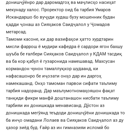
донишҷӯёнро дар даромадгоҳ ва маҷлисҳо насиҳат
мекунаду халос. Проректор оид ба тарбия Умаров
Искандаршо бо вуҷуди худаш бузу мошенник будан
қадди ҷонаш аз Сияҳаков Саидҷалол у Ҷомадов
метарсад.
Тамоми касоне, ки дар вазифаҳои ҳатто хурдтарин
мисли фаррош ё мудири кафедра ё сардори ягон бахшу
шуъба бе ғалбери Сияҳаков Саидҷалол у КДАМ тасдиқ
ва ба кор қабул ё гузаронида намешавад. Махсусан
кормандон чунон тамаллуқкор шудаанд, ки
нафасашонро бе иҷозати онҳо дар ин даргоҳ
намекашанд. Онҳо тамоман парвои сифати таълиму
тарбия надоранд. Дар маълумотномаҳояшон фақат
танқиди фикри манфӣ доштанашон нисбати таълиму
тарбияи ин донишкада менависанд. Дӯстон аз
донишкада мегӯянд теъдоди донишҷӯёни донишкада то
ба инҷо омадани Лолаев ва Сияҳаков Саидҷалол аз ду
ҳазор зиёд буд. Ғайр аз ин гимназияи исломӣ бо