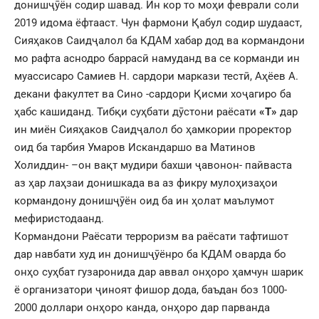
донишҷӯён содир шавад. Ин кор то моҳи феврали соли
2019 идома ёфтааст. Чун фармони Қабул содир шудааст,
Сияҳаков Саидҷалол ба КДАМ хабар дод ва кормандони
мо рафта аснодро баррасӣ намуданд ва се корманди ин
муассисаро Самиев Н. сардори маркази тестӣ, Аҳёев А.
декани факултет ва Сино -сардори Қисми хоҷагиро ба
ҳабс кашиданд. Тибқи суҳбати дӯстони раёсати
«Т»
дар
ин миён Сияҳаков Саидҷалол бо ҳамкории проректор
оид ба тарбия Умаров Искандаршо ва Матинов
Холиддин- –он вақт мудири бахши ҷавонон- пайваста
аз ҳар лаҳзаи донишкада ва аз фикру мулоҳизаҳои
кормандону донишҷӯён оид ба ин ҳолат маълумот
мефиристодаанд.
Кормандони Раёсати терроризм ва раёсати тафтишот
дар навбати худ ин донишҷӯёнро ба КДАМ оварда бо
онҳо суҳбат гузаронида дар аввал онҳоро ҳамчун шарик
ё организатори ҷиноят фишор дода, баъдан боз 1000-
2000 доллари онҳоро канда, онҳоро дар парванда