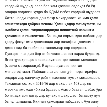
аз номи бачаҳои КДАМ гап заданаш чандин бор дафъ
карданӣ шуданд, вале боз ҳам қасами садоқат ба ёд
оварда содиқии худро ба КДАМ исбот карданӣ шудааст.
Ҳатто назди кормандон фахр мекардааст, ки
«ма ҳами
амниятиҳода ҳайрон мешам.
Ҳами қадар маълумоте, ки
нисбати ҳамин таҳсилкардаҳои покистонӣ навиштм
ҳолиям ино гаштестан».
Ба нақли кормандон қаблан дар
ҳарду факултети донишкада дар вазифаи ҷонишини
декан оид ба тарбия ва танзимгар кор кардааст.
Духтарон чандин бор аз болояш шикоят карда будаанд.
Ягон ҷураҳояшро оварда духтаронро нишон медодаст
(мисли мамарозаҳо). Ё худаш духтаронро гап
мепартофтааст. Пайваста аз донишҷуён пора гирифта
онҳоро дар санҷишу рейтингҳояшон кумак мекардааст.
Тахминан солҳои 2015-16 дар маҳаллаи 103 дар як
масҷид имомхатиб ҳам будааст. Аммо баъзан шабҳо ӯро
бо як духтари дигар дар кучаҳои шаҳр даст ба дасту нул
ба нул дидаанд. Яқинан ҳамсараш набудааст. Чун зану