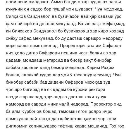
повишени омадааст. Аммо баъди огоҳ шудан аз вазъи
кунунии он садҳо бор пушаймон шудааст. Чун медонад,
Сияҳаков Саидҷалол ва бузичаҳои вай ҳар қадами ӯро
ҳам пайгирӣ ва доклад мекунанд. Баъзе вақт мефаҳмад,
ки Сияҳаков Саидҷалол бо бузичаҳояш ҳар киро хоҳанд
сиёҳу сафед мекунанд, бо ду дасташ сарашро медораду
коре карда наметавонад. Проректори таълим Сафаров
низ ҳоло дигар Сафарови пешина нест, балки аз ҳар
қадами мондааш метарсад ва бисёр вақт бинобар
сабаби касалии қанд бемор мешавад. Карим Раҳим
бошад, аллакай худро дар ҷои ӯ тасаввур мекунад. Чун
бинобар сабаби бад дидани Сафаров мехоҳад зуд
ҷояшро бигирад ва як қадам ба курсии ректорӣ
наздиктар шавад, ҳарчанд аз дасташ хоки хунук
намеояд ва саводи минималӣ надорад. Проректор оид
ба илм Қурбонов бошад, тамоман ягон ролро иҷро
намекунад вай танҳо дар кабинеташ ҳамон чор кори
дипломии копияшударо тафтиш карда мешинад. Гоҳ-гоҳ