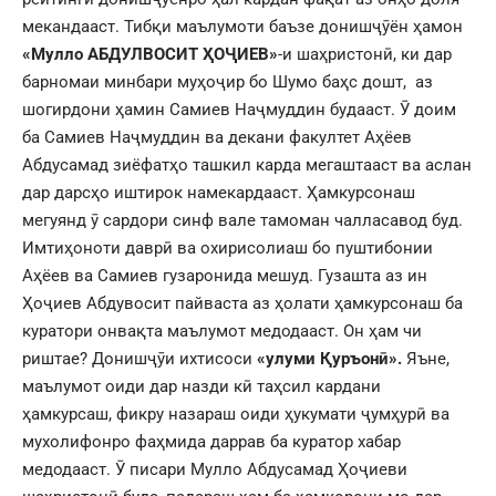
мекандааст. Тибқи маълумоти баъзе донишҷӯён ҳамон
«Мулло АБДУЛВОСИТ ҲОҶИЕВ»
-и шаҳристонӣ, ки дар
барномаи минбари муҳоҷир бо Шумо баҳс дошт, аз
шогирдони ҳамин Самиев Наҷмуддин будааст. Ӯ доим
ба Самиев Наҷмуддин ва декани факултет Аҳёев
Абдусамад зиёфатҳо ташкил карда мегаштааст ва аслан
дар дарсҳо иштирок намекардааст. Ҳамкурсонаш
мегуянд ӯ сардори синф вале тамоман чалласавод буд.
Имтиҳоноти даврӣ ва охирисолиаш бо пуштибонии
Аҳёев ва Самиев гузаронида мешуд. Гузашта аз ин
Ҳоҷиев Абдувосит пайваста аз ҳолати ҳамкурсонаш ба
куратори онвақта маълумот медодааст. Он ҳам чи
риштае? Донишҷӯи ихтисоси
«улуми Қуръонӣ».
Яъне,
маълумот оиди дар назди кӣ таҳсил кардани
ҳамкурсаш, фикру назараш оиди ҳукумати ҷумҳурӣ ва
мухолифонро фаҳмида даррав ба куратор хабар
медодааст. Ӯ писари Мулло Абдусамад Ҳоҷиеви