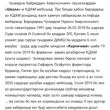
Ҷомадов Хайриддин Амрохонович таҳсилкардаи
«Школа»-
и КДАМ мебошад. Ӯро баъди ҳабси бародараш
аз КДАМ ронданд, вале ҳамчун хабаркашак истифода
мебаранд. Бародараш Ҷомадов Нурхон Амрохонович
соли таваллудаш 1991 дар таърихи 26.02.2018 бо қарори
Суди ноҳияи И.Сомонӣ бо моддаи 302, Қисми 3, яъне
узвият дар гурӯҳи тундрави ДИИШ ба муддати 6 сол
маҳбас шуда, дар ошуби зиндони
«Кирпичний»
шаби 19
май соли 2019 бо фармони ҳамин роҳбарони КДАМ
кушта шудааст. Ҷомадовро аввал барои назорат аз
корҳои проректор Сафаров Лутфулло фиристода
будаанд. Сипас ӯро ба шуъбаи кадрҳо гузаронданд, то
ҳамаи парвандаҳо дар дасташ бошад ва ҳоло ӯ аз соли
2020 сардори шуъбаи кадрҳо мебошад. Соли 2019 бо яке
аз донишҷӯдухтарони донишкада (хубтар мешавад
номашонро нагиред, зеро ҳоло шавҳар карданд номаш
…, ва сипас бо яке аз кормандони он номаш О (ин духтар
ҳам хабаркаши мо буд) муносибати маҳрамона дошт.