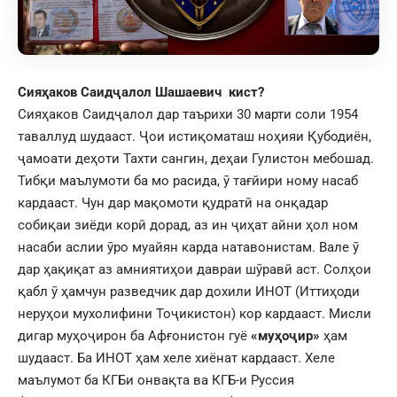
Сияҳаков Саидҷалол Шашаевич кист?
Сияҳаков Саидҷалол дар таърихи 30 марти соли 1954
таваллуд шудааст. Ҷои истиқоматаш ноҳияи Қубодиён,
ҷамоати деҳоти Тахти сангин, деҳаи Гулистон мебошад.
Тибқи маълумоти ба мо расида, ӯ тағйири ному насаб
кардааст. Чун дар мақомоти қудратӣ на онқадар
собиқаи зиёди корӣ дорад, аз ин ҷиҳат айни ҳол ном
насаби аслии ӯро муайян карда натавонистам. Вале ӯ
дар ҳақиқат аз амниятиҳои давраи шӯравӣ аст. Солҳои
қабл ӯ ҳамчун разведчик дар дохили ИНОТ (Иттиҳоди
неруҳои мухолифини Тоҷикистон) кор кардааст. Мисли
дигар муҳоҷирон ба Афғонистон гуё
«муҳоҷир»
ҳам
шудааст. Ба ИНОТ ҳам хеле хиёнат кардааст. Хеле
маълумот ба КГБи онвақта ва КГБ-и Руссия