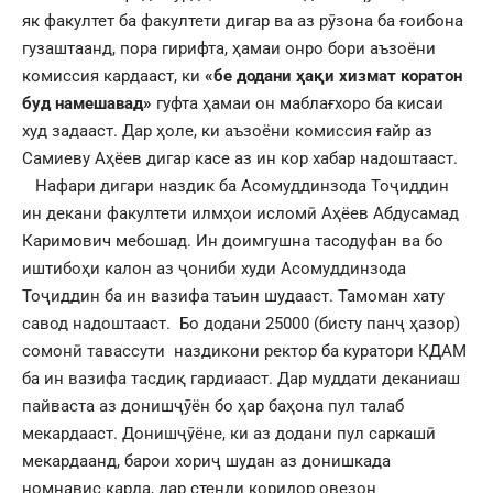
як факултет ба факултети дигар ва аз рӯзона ба ғоибона
гузаштаанд, пора гирифта, ҳамаи онро бори аъзоёни
комиссия кардааст, ки
«бе додани ҳа
қ
и хизмат коратон
буд намешавад»
гуфта ҳамаи он маблағхоро ба кисаи
худ задааст. Дар ҳоле, ки аъзоёни комиссия ғайр аз
Самиеву Аҳёев дигар касе аз ин кор хабар надоштааст.
Нафари дигари наздик ба Асомуддинзода Тоҷиддин
ин декани факултети илмҳои исломӣ Аҳёев Абдусамад
Каримович мебошад. Ин доимгушна тасодуфан ва бо
иштибоҳи калон аз ҷониби худи Асомуддинзода
Тоҷиддин ба ин вазифа таъин шудааст. Тамоман хату
савод надоштааст. Бо додани 25000 (бисту панҷ ҳазор)
сомонӣ тавассути наздикони ректор ба куратори КДАМ
ба ин вазифа тасдиқ гардиааст. Дар муддати деканиаш
пайваста аз донишҷӯён бо ҳар баҳона пул талаб
мекардааст. Донишҷӯёне, ки аз додани пул саркашӣ
мекардаанд, барои хориҷ шудан аз донишкада
номнавис карда, дар стенди коридор овезон