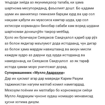
теъдоди зиёда аз якунимҳазор талаба, ки ҳама
шартнома месупориданд, фаъолият дошт. Бо қадами
шуми ин амниятиҳо гимназия барҳам хурд ва ҳар сол
нақшаи қабули ин муассиса камтар шуда, ҳар сол
ихтисори кормандон бинобар сабаби кам ворид шудани
шартномаи донишҷӯён такрор меёбад.
Ҳоло ин бузичаҳои Сияҳаков Саидҷалол қариб ҳар рӯз
аз болои якдигар маълумот дода истодаанд, чун дигар
аз болои ҳама мардум навиштаанд ва акнун мисли
каждум худро аз даруни худ хурда истодаанд ва
намедонанд, ки Сияҳаков Саидҷалол аз як тараф
истода ҳамаи моро уничтожат дорад.
Супермашенник «Мулло
Авдраҳим
»
Дар ин қисмат агар дар мавриди Карим Раҳим
таджикистан нагуем матлаб комил намегардад.
Мехоҳем поёнии ин матлабро бо корномаҳои сиёҳи
Мулло Авдраҳим чуноне худаш номашро менависад
ҳусни хотима диҳем.