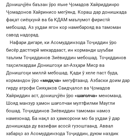
Донишҷӯён баъзан ӯро яъне Ҷомадов Хайриддинро
Ҷомадонов Хайринисо мегӯянд. Кораш дар донишкада
фақат сиёҳкунӣ ва ба КДАМ маълумот фиристӣ
мебошад. Аз уҳдаи ягон кор намебарояд ва тамоман
савод надорад.
Нафари дигаре, ки Асомуддинзода Тоҷиддин ӯро
бисёр дастгирӣ мекардааст, ин корманди шуъбаи
таълим Тоҷиддинов Зиёвиддин мебошад. Тоҷиддинов
таҳсилкардаи Донишгоҳи ал-Азҳари Миср ва
Донишгоҳи миллӣ мебошад. Қади ӯ хеле паст буда,
кормандон ӯро
«мнд
қ
ча»
мегуфтаанд. Азбаски доим дар
гирду атрофи Сияҳаков Саидҷалол ва Ҷомадов
Хайриддин аст, донишҷӯён ӯро
«шағолча»
меноманд.
Шояд манзур ҳамон шағолчаи мултфилми Маугли
бошад. Тоҷиддинов Зиёвиддин тамоман намоз
намехонад. Ба нақл аз ҳамкорони мо ба уҳдаи ӯ дар
донишкада ду вазифаи асосӣ гузоштаанд. Аввал
хабарҳо аз Асомуддинзода Тоҷиддин, дуюм наздик