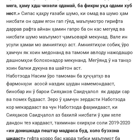
мега, ҳаму хдш чихели одамай, ба фикрм у
қ
а одами хуб
нест.»
Сипас қаҳру ғазаби шумо, ки омад ва шумо ҳам
нисбати он одам ягон гап гӯед, маълумотро гирифта
даррав рафта айнан ҳамин гапро ба он кас мегуяд ва
нисбати шумо маълумот ҷамъоварӣ мекунад. Вале ин
усули ҳамаи мо амниятиҳо аст. Амниятиҳои собиқ ӯро
ҳамчун як хоин медонанд ва тамоми авлоду нажодашро
дашномҳои болохонадор мекунанд. Мегӯянд ӯ на танҳо
хоин балки дукуна ва шайтон аст.
Наботзода Насим ӯро тамоман ба ҳуҷҷатҳо ва
фармонҳои асосӣ наздик шудан намемондааст,
бинобар ин ӯ барои Сияҳаков Саидҷалол як дарди сар
ва помех будааст. Зеро ӯ ҳамчун зердасти Наботзода
кор мекардааст ва чун Наботзода фаҳмидааст, ки
Сияҳаков Саидҷалол аз бахилӣ нисбати ӯ ҳам хеле
дандон тез кардааст, тахминан охирҳои соли 2019-2020
«ин донишкада пештар мадраса буд, холо бузхона
шидаст»
гуфта корро бас карда тибқи маълумот ба