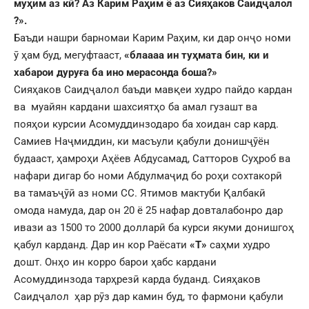
муҳим аз кӣ? Аз Карим Раҳим ё аз Сияҳаков Саидҷалол
?».
Баъди нашри барномаи Карим Раҳим, ки дар онҷо номи
ӯ ҳам буд, мегуфтааст,
«блаааа ин туҳмата бин, ки и
хабарои дуруға ба ино мерасонда боша?»
Сияҳаков Саидҷалол баъди мавқеи худро пайдо кардан
ва муайян кардани шахсиятҳо ба амал гузашт ва
пояҳои курсии Асомуддинзодаро ба хоидан сар кард.
Самиев Наҷмиддин, ки масъули қабули донишҷӯён
будааст, ҳамроҳи Аҳёев Абдусамад, Сатторов Суҳроб ва
нафари дигар бо номи Абдулмаҷид бо роҳи сохтакорӣ
ва тамаъҷӯӣ аз номи СС. Ятимов мактуби Қалбакӣ
омода намуда, дар он 20 ё 25 нафар довталабонро дар
ивази аз 1500 то 2000 долларӣ ба курси якуми донишгоҳ
қабул карданд. Дар ин кор Раёсати
«Т»
саҳми худро
дошт. Онҳо ин корро барои ҳабс кардани
Асомуддинзода тарҳрезӣ карда буданд. Сияҳаков
Саидҷалол ҳар рӯз дар камин буд, то фармони қабули