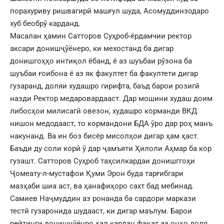
порахуриву ришвагирӣ машғул шуда, Асомуддинзодаро
хуб беобрӯ карданд.
Масалан ҳамин Сатторов Суҳроб-ёрдамчии ректор
аксари донишҷӯёнеро, ки мехостанд ба дигар
донишгоҳҳо интиқол ёбанд, ё аз шуъбаи рӯзона ба
шуъбаи ғоибона ё аз як факултет ба факултети дигар
гузаранд, доляи худашро гирифта, баъд барои розигӣ
назди Ректор медаровардааст. Дар мошини худаш доим
либосҳои милисагӣ овезон, худашро корманди ВКД
нишон медодааст, то кормандони БДА ӯро дар роҳ манъ
накунанд. Ва ин боз бисёр мисолҳои дигар ҳам ҳаст.
Баъди ду соли корӣ ӯ дар ҷамъяти Ҳилоли Аҳмар ба кор
гузашт. Сатторов Суҳроб таҳсилкардаи донишггоҳи
Ҷомеату-л-мустафои Қуми Эрон буда тарғибгари
мазҳаби шиа аст, ва ҳанафиҳоро сахт бад мебинад.
Самиев Наҷмуддин аз ронанда ба сардори маркази
тестӣ гузаронида шудааст, ки дигар маълум. Барои
рейтинги донишҷӯёнро ҳал кардан фақат аз онҳо доля