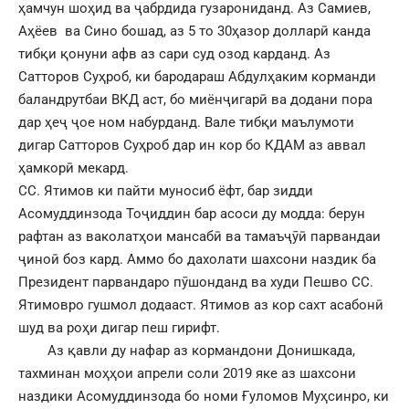
ҳамчун шоҳид ва ҷабрдида гузарониданд. Аз Самиев,
Аҳёев ва Сино бошад, аз 5 то 30ҳазор долларӣ канда
тибқи қонуни афв аз сари суд озод карданд. Аз
Сатторов Суҳроб, ки бародараш Абдулҳаким корманди
баландрутбаи ВКД аст, бо миёнҷигарӣ ва додани пора
дар ҳеҷ ҷое ном набурданд. Вале тибқи маълумоти
дигар Сатторов Суҳроб дар ин кор бо КДАМ аз аввал
ҳамкорӣ мекард.
СС. Ятимов ки пайти муносиб ёфт, бар зидди
Асомуддинзода Тоҷиддин бар асоси ду модда: берун
рафтан аз ваколатҳои мансабӣ ва тамаъҷӯӣ парвандаи
ҷиноӣ боз кард. Аммо бо дахолати шахсони наздик ба
Президент парвандаро пӯшонданд ва худи Пешво СС.
Ятимовро гушмол додааст. Ятимов аз кор сахт асабонӣ
шуд ва роҳи дигар пеш гирифт.
Аз қавли ду нафар аз кормандони Донишкада,
тахминан моҳҳои апрели соли 2019 яке аз шахсони
наздики Асомуддинзода бо номи Ғуломов Муҳсинро, ки