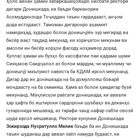
Ҳоло айнан ҳамин хабаркашиҳояшро нисбати ректори
дигари Донишкада, ки баъди барканории
Асомуддинзода Тоҷиддин таъин гардидааст, анҷом
дода истодааст. Тамоман дигаронро аҳамият
намедиҳад, худашро болои донишҷӯён зур мегирад ва
бисёр вақт таҳдид мекунад, ки хориҷатон мекунам ва
амсоли ин бисёр корҳои фасоду ноҳамвор дорад.
Хуллас ҳамаи ин бузҳо бо касофатии паи қадами шуми
Сияҳаков Саидҷалол аз болои мардум, чи муаллиму чи
донишҷӯ маълумот нависта ба КДАМ ирсол мекунанд.
Дигар дар ин донишкада на ба домуллояш боварӣ
мондаасту на ба оммияш. Ҳама аз болои ҳамдигар бузӣ
мекунанд. Маҷлисҳои раёсати донишкада, ки аввали
ҳар ҳафта бо иштироки сардорони шуъбаҳо ва деканҳо
гузаронида мешавад, аз тарафи чанд нафар сабти овозӣ
шуда ирсол мешаванд. Ректори кунунии Донишкада
Зокирзода Нусратулло Мелик
баъди ба ин Донишкада
таъин шуданаш дар аввал хаёл намуда будааст, ки