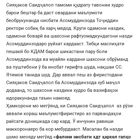
Сияҳаков Саидҷалол тамоми қудрату тавонии худро
барои бештар ба даст овардани маълумоти
беобрукунанда нисбати Асомуддинзода Тоҷиддин
ректори собиқ ба харҷ медод. Круги одамони наздик,
одамони боварӣ ва шахсони рафтуомадкундагони назди
Асомуддинзодаро руйхат кардааст. Тибқи маслиҳати
пешакӣ бо КДАМ барои шикастани пару боли
Асомуддинзода ва муайян кардани шахсони обрӯманд
ва пуштибони ӯ ба инобат гирифта шуда, нақшаи СС.
Ятимов танида шуд. Дар аввал пеш аз фиристодани
Сияҳаков Саидҷалол ба Асомуддинзода хуб маҷол
додаанд, то шахсони наздики худро ба вазифаҳои
идоракунанда таъин намояд.
Ҳамкорони мо мегӯянд, ки Сияҳаков Саидҷалол аз рӯзи
аввали кораш маълумотфиристиро аз парвандаҳои
раёсати донишкада сар кард. Ӯ инчунин равиши
маккоронаеро ба кор мебурдааст. Масалан ба назди
шумо меояду мегӯяд
«фалони нисбати хдт ҳархел гапҳо