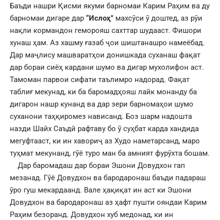
Баъди нашри Қисми якуми барномаи Карим Раҳим ва ду
барномаи дигаре дар
“Ислоҳ”
махсӯси ӯ доштед, аз рӯи
нақли кормандон геморояш сахттар шудааст. Фишори
хунаш ҳам. Аз хашму ғазаб ҷои шиштанашро намеёбад.
Дар маҷлису машваратҳои донишкада суханаш фақат
дар бораи сиёҳ кардани шумо ва дигар мухолифон аст.
Тамоман парвои сифати таълимро надорад. Фақат
таблиғ мекунад, ки ба баромадҳояш лайк монанду ба
дигарон нашр кунанд ва дар зери барномаҳои шумо
суханони таҳқиромез нависанд. Боз шарм надошта
назди Шайх Саъдӣ рафтаву бо ӯ суҳбат карда хандида
мегуфтааст, ки ин хавориҷ аз Худо наметарсанд, маро
туҳмат мекунанд, гӯё туро ман ба амният фурӯхта бошам.
Дар баромадаш дар бораи Эшони Довудхон гап
мезанад. Гӯё Довудхон ва бародаронаш баъди падараш
ӯро гуш мекардаанд. Вале ҳақиқат ин аст ки Эшони
Довудхон ва бародаронаш аз ҳафт пушти ояндаи Карим
Раҳим безоранд. Довудхон хуб медонад, ки ин