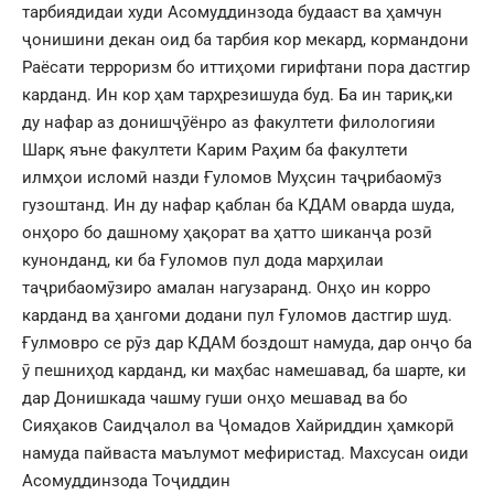
тарбиядидаи худи Асомуддинзода будааст ва ҳамчун
ҷонишини декан оид ба тарбия кор мекард, кормандони
Раёсати терроризм бо иттиҳоми гирифтани пора дастгир
карданд. Ин кор ҳам тарҳрезишуда буд. Ба ин тариқ,ки
ду нафар аз донишҷӯёнро аз факултети филологияи
Шарқ яъне факултети Карим Раҳим ба факултети
илмҳои исломӣ назди Ғуломов Муҳсин таҷрибаомӯз
гузоштанд. Ин ду нафар қаблан ба КДАМ оварда шуда,
онҳоро бо дашному ҳақорат ва ҳатто шиканҷа розӣ
кунонданд, ки ба Ғуломов пул дода марҳилаи
таҷрибаомӯзиро амалан нагузаранд. Онҳо ин корро
карданд ва ҳангоми додани пул Ғуломов дастгир шуд.
Ғулмовро се рӯз дар КДАМ боздошт намуда, дар онҷо ба
ӯ пешниҳод карданд, ки маҳбас намешавад, ба шарте, ки
дар Донишкада чашму гуши онҳо мешавад ва бо
Сияҳаков Саидҷалол ва Ҷомадов Хайриддин ҳамкорӣ
намуда пайваста маълумот мефиристад. Махсусан оиди
Асомуддинзода Тоҷиддин