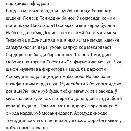
дар ҳайрат афтодааст.
Баъд аз мақоми сардори шуъбаи кадрҳо барканор
шудани Лолаев Тоҷиддин ба ҷои ӯ корманди ҳамон
донишкада Наботзода Насимро таъин карда буданд.
Наботзода собиқ Донишгоҳи исломӣ ба номи Имом
Тирмизӣ ва Донишгоҳи миллиро хатм намуда, ҳамчун
сармутахассис дар шуъбаи кадрҳо кор мекардааст.
Сардори нав баъди барканории Лолаев Тоҷиддин
мебоист аз тарафи Раёсати
«
Т
»
. фиристода мешуд. Чун
шахсе муайян ва фиристода нашуд, ба дархости
Асомуддинзода Тоҷиддин Наботзода Насим ба ин
вазифа таъин карда шуд. Муносибати ӯ бо кормандону
донишҷӯён хеле хуб буда, тибқи маълумоти расида, ӯ
мутахассиси хуби компютерӣ ва донандаи чанд забони
хориҷӣ будааст. Тамоми матни қарору фармонҳоро ӯ
омода карда, хуб месанҷидааст. Асомуддинзода
Тоҷиддин ҳам ягон пешниҳоду дархостҳоро бе имзои ӯ
қабул намекардааст.