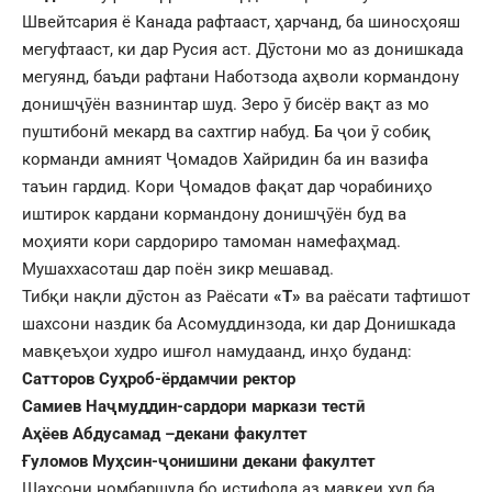
Швейтсария ё Канада рафтааст, ҳарчанд, ба шиносҳояш
мегуфтааст, ки дар Русия аст. Дӯстони мо аз донишкада
мегуянд, баъди рафтани Наботзода аҳволи кормандону
донишҷӯён вазнинтар шуд. Зеро ӯ бисёр вақт аз мо
пуштибонӣ мекард ва сахтгир набуд. Ба ҷои ӯ собиқ
корманди амният Ҷомадов Хайридин ба ин вазифа
таъин гардид. Кори Ҷомадов фақат дар чорабиниҳо
иштирок кардани кормандону донишҷӯён буд ва
моҳияти кори сардориро тамоман намефаҳмад.
Мушаххасоташ дар поён зикр мешавад.
Тибқи нақли дӯстон аз Раёсати
«Т»
ва раёсати тафтишот
шахсони наздик ба Асомуддинзода, ки дар Донишкада
мавқеъҳои худро ишғол намудаанд, инҳо буданд:
Сатторов Суҳроб-ёрдамчии ректор
Самиев Наҷмуддин-сардори маркази тестӣ
Аҳёев Абдусамад –декани факултет
Ғуломов Муҳсин-ҷонишини декани факултет
Шахсони номбаршуда бо истифода аз мавқеи худ ба