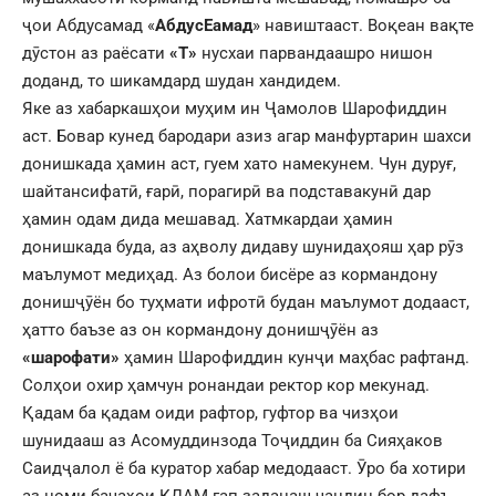
ҷои Абдусамад «
АбдусЕамад
» навиштааст. Воқеан вақте
дӯстон аз раёсати
«Т»
нусхаи парвандаашро нишон
доданд, то шикамдард шудан хандидем.
Яке аз хабаркашҳои муҳим ин Ҷамолов Шарофиддин
аст. Бовар кунед бародари азиз агар манфуртарин шахси
донишкада ҳамин аст, гуем хато намекунем. Чун дуруғ,
шайтансифатӣ, ғарӣ, порагирӣ ва подставакунӣ дар
ҳамин одам дида мешавад. Хатмкардаи ҳамин
донишкада буда, аз аҳволу дидаву шунидаҳояш ҳар рӯз
маълумот медиҳад. Аз болои бисёре аз кормандону
донишҷӯён бо туҳмати ифротӣ будан маълумот додааст,
ҳатто баъзе аз он кормандону донишҷӯён аз
«шарофати»
ҳамин Шарофиддин кунҷи маҳбас рафтанд.
Солҳои охир ҳамчун ронандаи ректор кор мекунад.
Қадам ба қадам оиди рафтор, гуфтор ва чизҳои
шунидааш аз Асомуддинзода Тоҷиддин ба Сияҳаков
Саидҷалол ё ба куратор хабар медодааст. Ӯро ба хотири