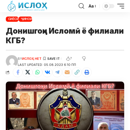
Aa
СИЁСӢ
ҶИНОӢ
Донишгоҳи Исломӣ ё филиали
КГБ?
7
BY
ИСЛОҲ НЕТ
LAST UPDATED: 05.08.2023 6:10 ПП