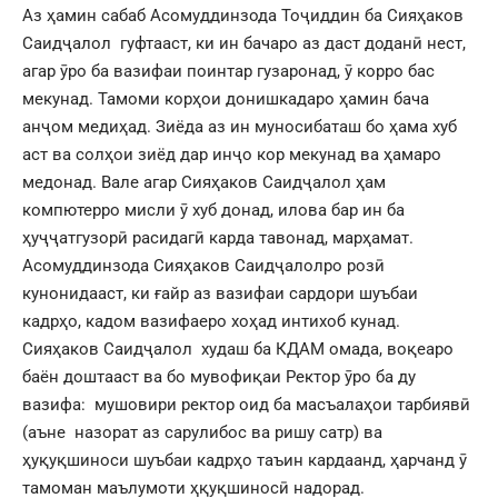
Аз ҳамин сабаб Асомуддинзода Тоҷиддин ба Сияҳаков
Саидҷалол гуфтааст, ки ин бачаро аз даст доданӣ нест,
агар ӯро ба вазифаи поинтар гузаронад, ӯ корро бас
мекунад. Тамоми корҳои донишкадаро ҳамин бача
анҷом медиҳад. Зиёда аз ин муносибаташ бо ҳама хуб
аст ва солҳои зиёд дар инҷо кор мекунад ва ҳамаро
медонад. Вале агар Сияҳаков Саидҷалол ҳам
компютерро мисли ӯ хуб донад, илова бар ин ба
ҳуҷҷатгузорӣ расидагӣ карда тавонад, марҳамат.
Асомуддинзода Сияҳаков Саидҷалолро розӣ
кунонидааст, ки ғайр аз вазифаи сардори шуъбаи
кадрҳо, кадом вазифаеро хоҳад интихоб кунад.
Сияҳаков Саидҷалол худаш ба КДАМ омада, воқеаро
баён доштааст ва бо мувофиқаи Ректор ӯро ба ду
вазифа: мушовири ректор оид ба масъалаҳои тарбиявӣ
(аъне назорат аз сарулибос ва ришу сатр) ва
ҳуқуқшиноси шуъбаи кадрҳо таъин кардаанд, ҳарчанд ӯ
тамоман маълумоти ҳқуқшиносӣ надорад.