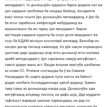
мекардааст, то донишҷӯён худашон барои додани пул ва
ҳал кардани проблема ба наздаш биёянд. Аксарияти
вақт ғизои чошти ӯро донишҷӯён меоварданд, ё ӯро ба
ба ягон тарабхона зиёфатхурӣ мебурдаанд ва
мушкилашон ба ин тариқ ҳал мешудааст. Барои
муттаҳам кардани куратор ба онҳо доля медодааст ва
гоҳо ба КДАМ молҳои конселярӣ меовард. Бинобар ин
касеро дигар писанд намекард. Аз рӯи нақли кормандон
ҳангоми дарс доданаш агар ягон донишҷӯ ягон калима
арабӣ мепурсидааст, ӯро сарзаниш намуд мегуфтааст,
савол додан манъ аст. Баъди воқеаи мактуби қалбакии
аз номи СС. Ятимов сохташуда ба ӯ ва Самиев
Наҷмуддин бо шарти додани пули калон ва баёнот
додан нисбати Асомуддинзода ҷавоб доданд. Ҳамин
тавр паяш аз донишкада канда шуд. Донишҷӯён ҳам
мегуфтаанд алҳамду лиллоҳ, ки дафъ шуд. Дар муддати
тафтишот варақаи шахсии парвандааш, ки дар он
мушаххасоти корманд навишта мешавад, номашро ба