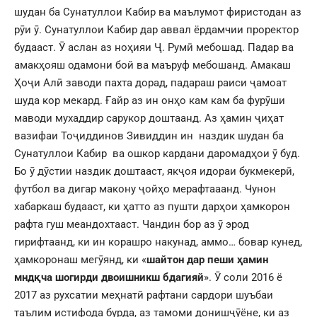
шудан ба Сунатуллои Кабир ва маълумот фиристодан аз
рӯи ӯ. Сунатуллои Кабир дар аввал ёрдамчии проректор
будааст. Ӯ аслан аз ноҳияи Ҷ. Румӣ мебошад. Падар ва
амакҳояш одамони бой ва маъруф мебошанд. Амакаш
Ҳоҷи Алӣ заводи пахта дорад, падараш раиси ҷамоат
шуда кор мекард. Ғайр аз ин онҳо кам кам ба фурӯши
маводи мухаддир сарукор доштаанд. Аз ҳамин ҷиҳат
вазифаи Тоҷиддинов Зивиддин ин наздик шудан ба
Сунатуллои Кабир ва ошкор кардани даромадҳои ӯ буд.
Бо ӯ дӯстии наздик доштааст, якҷоя идораи букмекерӣ,
футбол ва дигар макону ҷойҳо мерафтааанд. Чунон
хабаркаш будааст, ки ҳатто аз пушти дарҳои ҳамкорон
рафта гуш меандохтааст. Чандин бор аз ӯ эрод
гирифтаанд, ки ин корашро накунад, аммо… бовар кунед,
ҳамкоронаш мегӯянд, ки «
шайтон дар пеши ҳамин
мнд
қ
ча шогирди двоишникш бдагияй
». Ӯ соли 2016 ё
2017 аз рухсатии меҳнатӣ рафтани сардори шуъбаи
таълим истифода бурда, аз тамоми донишҷӯёне, ки аз