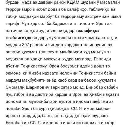
бурдан, маҳз аз давраи раиси КДАМ шудани ӯ масъалаи
терроризмро нисбат додан ба салафиҳо, таблиғиҳо ва
тибқи моддаҳои марбут ба терроризму экстремизм шакл
гирифт. Чун ҳар сол ба Хадамоти иттилооти Эрон аз
натиҷаи корҳои худ яъне чиқадар
«салафиҳо»
«таблиғиҳо»
ва дар умум қишри огоҳи ҷомеъаро таҳти
моддаи 307 равонаи зиндон кардааст ва инчунин аз
авзоъи ҳукумат тавассути манбаъҳои худ маълумот
медиҳад ва ҳаққи махсуси худро мегирад. Раванди
дӯстии Тоҷикистону Эрон босуръат идома дошт то
замоне, ки Ҳизби наҳзати исломии Тоҷикистон байни
мардум маҳбубияти зиёд касб кард ва бақои ҳукумати
Эмомалӣ Шарипович зери хатар монд. Бинобар сабаби
пуштибонӣ ва дастгирӣ кардани Эрон аз Ҳизби наҳзати
исломӣ ин муносибатҳои дӯстона идома наёфт ва аз
ҷониби Эрон ба суратҳисобҳои СС. Ятимов маблағ
ирсол нагардида, баръакс таҳдидҳое ҳам шудааст.
Бинобар ин СС. Ятимов дар ивази интиқом аз ин кор