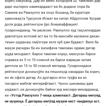
хориҷ накунанд. Дар ин миён Холдоров Ш. тамоман дар
дарс иштирок намекардааст ва бо додани пора ба
Самиев ва Рамзулло ва онҳо бошанд, ба куратори
ҳамонвақта Турсунов Исмат ва сипас Абдуллоев Хусрав
доля дода, рейтингҳои ӯро бомуваффақият
гузаронидаанд. Чи расвоие. Рамзулло худ таҳсилкардаи
давлатҳои исломӣ аст ва то ба мансаби муовини декан
таъин шуданаш омӯзгори хеле хуб ҳам будааст. Вале ба
маҳзи расидан ба ин вазифача тамоман одами дигар
шуда мондааст. Барои тамоми корҳо, махсусан барои
справка аз 5 то 10 сомонӣ ва барои варақаи хатми
диплом аз 15 то 50 сомонӣ мегирад. Гузаронидани
рейтингҳои донишҷӯён ва пешниҳод накардан ба хориҷ
ин як офати дигар. Аз духтарон ягон туҳфа ва аз
писарон маблағ мегирифтааст. Чунон шикамаш дам
шудааст, ки донишҷӯён байни худ масхара мекардаанд,
ки «
Устод Рамзулло 7-моҳа ҳомилааст. Дигараш мегуяд,
не нуҳмоҳа. Ё дигараш мегӯяд муҳим нест чандмоҳа аст,