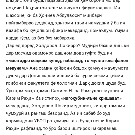
шаҳристонӣ буда, падараш ҳам ба ҳамкорони мо дар
ноҳияи Шаҳристон хеле маълумот фиристодааст. Ин
шахсоне, ки ба Ҳоҷиев Абдулвосит минбари
пайғамбарро додаанд, ҳангоми таъин намудани ӯ ба ин
вазифа бо куҷояшон фикр мекарданд, номаълум. Умумӣ
карда гӯем, аз буз буз мебарояд.
Дар ёд доред Холдоров Шокирро? Мудири бахши дин, ки
дар масҷид одамонро дашном дода гуфта буд, ки
«масҷидро маҳкам кунед, набошад, то муллотона фалон
мекунам.»
Ана ҳамин ҳайвони бешох ҳамчун маълумоти
дуюм дар Донишкадаи исломӣ ба курси сеюми қисми
ғоибонаи факултети филологияи Шарқ дохил шуда буд.
Ӯро ҳам маҳз ҳамин Самиев Н. ва Рамзулло- муовини
Карим Раҳим ба истилоҳ
«нигоҳубин-яъне кришават»
мекарданд. Холдоров Шокир медонист, ки дар тамоми
ҷумҳурӣ аз рангаш безоранд. Аз ин сабаб бо худ
кормандони УБОП-ро ҳамчун таға бурда пеши Карим
Раҳим рафтаанд, то ӯро барои иштирок накарданаш