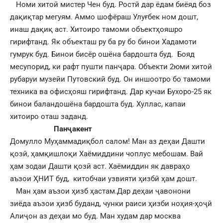
Номи хитоӣ мистер Чен буд. Ростӣ дар ёдам биёяд боз
дақиқтар мегуям. Аммо шофёраш Улуғбек ном дошт,
инаш дақиқ аст. Хитоиро тамоми объектҳояшро
гирифтанд. Як объекташ ру ба ру бо бинои Хадамоти
гумрук буд. Бинои бисёр ошёна бардошта буд. Бояд
месупорид, ки рафт пушти панҷара. Объекти 2юми хитоӣ
рубаруи музейи Путовский буд. Он иншоотро бо тамоми
техника ва офисҳояш гирифтанд. Дар кучаи Бухоро-25 як
бинои баландошёна бардошта буд. Хуллас, капаи
хитоиро оташ заданд.
Панҷакент
Домулло Муҳаммадиқбол салом! Ман аз деҳаи Дашти
қозӣ, ҳамқишлоқи Хаёмиддини чоплус мебошам. Вай
ҳам зодаи Дашти қозӣ аст. Хаёмиддин як давраҳо
аъзои ҲНИТ буд, китобчаи узвияти ҳизбӣ ҳам дошт.
Ман ҳам аъзои ҳизб ҳастам.Дар деҳаи ҷавонони
зиёда аъзои ҳизб буданд, чунки раиси ҳизби ноҳия-ҳоҷӣ
Алиҷон аз деҳаи мо буд. Ман худам дар москва