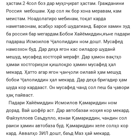
ҳастам.2 4сол боз дар муҳоҷират ҳастам. Гражданини
Россия мебошам. Ҳар сол як бор хона меравам, кам
меистам. Ноадолатиро мебинам, тоқат карда
наметавонам, асабҳо хароб шудагианд. Барои хамин зуд
ба россия бар мегардам.Бобои Хайёмиддин,яъне падари
падараш Исмоилов Ҷалолиддин ном дошт. Мусафед
намозхон буд. Дар деҳа ягон кас оиладор шуданӣ
мешуд, мусафед хостгорӣ мерафт. Дар ҳамон вақтҳо
ҳамаи хостгориҳои қишлоқро ҳамин мусафед ҳал
мекард. Ҳатто агар ягон ҷанҷоли оилавӣ ҳам мешуд
бобои Ҷалолиддин ҳал мекард. Дар деҳа бригадир ҳам
шуда кор кардааст. Он мусафед чанд сол пеш ба ҷавори
ҳақ пайваст.
Падари Хайёмиддин Исмоилов Қамариддин ном
дорад. Вай шофёр аст. Дар автобазаи ноҳия кор мекард.
Файзуллоев Саъдулло, язнаи Қамариддин, чандин сол
раиси ҳамин автобаза буд. Қамариддин хеле солҳо кор
кард. Аввалҳо ЗИЛ дошт, баъд Маз ҳай мекард.