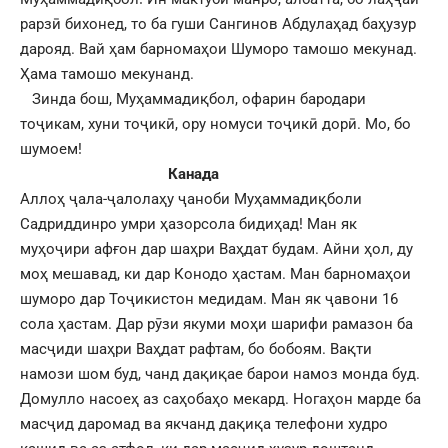
рарзӣ бихонед, то ба гуши Сангинов Абдулаҳад баҳузур
дарояд. Вай ҳам барномаҳои Шуморо тамошо мекунад.
Ҳама тамошо мекунанд.
Зинда бош, Муҳаммадиқбол, офарин бародари
тоҷикам, хуни тоҷикӣ, ору номуси тоҷикӣ дорӣ. Мо, бо
шумоем!
Канада
Аллоҳ ҷала-ҷалолаҳу ҷаноби Муҳаммадиқболи
Садриддинро умри ҳазорсола бидиҳад! Ман як
муҳоҷири афғон дар шаҳри Ваҳдат будам. Айни ҳол, ду
моҳ мешавад, ки дар Конодо ҳастам. Ман барномаҳои
шуморо дар Тоҷикистон медидам. Ман як ҷавони 16
сола ҳастам. Дар рӯзи якуми моҳи шарифи рамазон ба
масҷиди шаҳри Ваҳдат рафтам, бо бобоям. Вақти
намози шом буд, чанд дақиқае барои намоз монда буд.
Домулло насоеҳ аз саҳобаҳо мекард. Ногаҳон марде ба
масҷид даромад ва якчанд дақиқа телефони худро