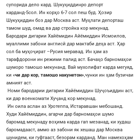
супорида дело кард. Шукуҳиддинро депорт
карданд-5сол. Ин корҳо 6-7 сол пеш буд. Ҳозир
Шукуҳиддин боз дар Москва аст. Муҳлати депорташ
тамом шуд, омад ва дар стройка кор мекунад.
Бародари дигарии Хайёмидин Айёмиддин Исмоилов,
муаллими забони англисӣ дар мактаби деҳа аст. Ҳар
сол ба муҳоҷират –Русия меравад. Ин ҳам аз
тарафдорони ин режими палид аст. Бачаҳо барномаҳои
шуморо тамошо мекунанд. Вай мухолифат карда мегуяд,
ки «
чи дар кор, тамошо накунетон»
,чунки ин ҳам бузичаи
амният аст.
Номи бародарии дигарии Хайёмиддин Шуҷоъиддин аст,
ки дар военкомати Хуҷанд кор мекунад.
Ин оила аслан аз Уротеппа, Истаравшан мебошанд.
Худи Хайёмиддин, агарчи дар барномаҳои шумо
баромад мекунаду воҳима карда гап мезанад, ки худаш
баромадааст, аммо аз забони як хешаш дар Москва
шунидем, ки гуфтааст, безорам карданд. Ман намехоҳам