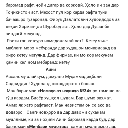
баромад рафт, ҷойи дигар ва корковӣ. Ҳоло ин зан дар
Тоҷикистон аст. Мехост пул кор карда рафта туйи
бачаашро гузаронад. Фируз Давлатович Худойдодов аз
деҳаи Хирманҷои Шуробод аст. Ҳоло дар Душанбе
зиндагӣ мекунад.
Рости гап кетеуро намедонам чӣ аст?. Кетеу яъне
маблағи моро мебуранду дар худашон менависанд ва
онро кетеу мегуянд. Дар фирмае, ки мо кор мекунем
ҳамин хел ном мебаранд: кетеу
Айнӣ
Ассалому алайкум, домулло Муҳаммадиқболи
Садриддин! Худованд нигаҳдоратон бошад.
Ман барномаи
«Номаҳо аз ноҳияҳо №34»
ро тамошо ва
гӯш кардам. Бисёр хушҳол шудам. Бар шумо раҳмат.
Аммо як хато рафтааст. Ман навистам он се ако ва
додарро –Сангиновҳоро ва дар давоми суханам
муаллиме, ки аз ноҳияи Айнӣ баромад карда буд, дар
барномаи
«Минбари муҳоҷир»
ҳамон муаллимро дар