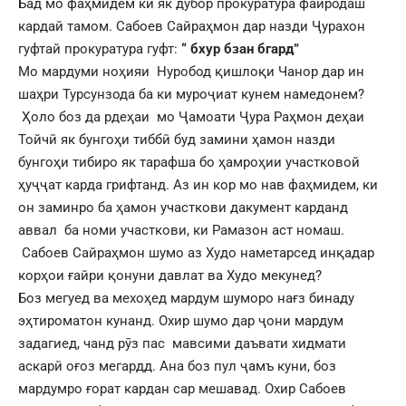
Бад мо фаҳмидем ки як дубор прокуратура файродаш
кардай тамом. Сабоев Сайраҳмон дар назди Ҷурахон
гуфтай прокуратура гуфт:
“ бхур бзан бгард”
Мо мардуми ноҳияи Нуробод қишлоқи Чанор дар ин
шаҳри Турсунзода ба ки муроҷиат кунем намедонем?
Ҳоло боз да рдеҳаи мо Ҷамоати Ҷура Раҳмон деҳаи
Тойчӣ як бунгоҳи тиббӣ буд замини ҳамон назди
бунгоҳи тибиро як тарафша бо ҳамроҳии участковой
ҳуҷҷат карда грифтанд. Аз ин кор мо нав фаҳмидем, ки
он заминро ба ҳамон участкови дакумент карданд
аввал ба номи участкови, ки Рамазон аст номаш.
Сабоев Сайраҳмон шумо аз Худо наметарсед инқадар
корҳои ғайри қонуни давлат ва Худо мекунед?
Боз мегуед ва мехоҳед мардум шуморо нағз бинаду
эҳтироматон кунанд. Охир шумо дар ҷони мардум
задагиед, чанд рӯз пас мавсими даъвати хидмати
аскарӣ оғоз мегардд. Ана боз пул ҷамъ куни, боз
мардумро ғорат кардан сар мешавад. Охир Сабоев