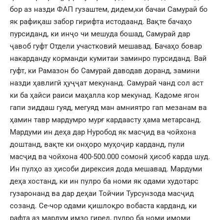
бор аз назди ФАП гузаштем, дидем,ки бачаи Самурай бо
як рафиқаш забор гирифта истодаанд. Вақте бачаҳо
пурсиданд, ки инҷо чи мешуда бошад, Самурай дар
ҷавоб гуфт Отдели участковий мешавад. Бачаҳо бовар
накарданду корманди кумитаи заминро пурсиданд. Вай
гуфт, ки Рамазон бо Самурай даводав доранд, замини
назди ҳавлигӣ ҳуҷҷат мекунанд. Самурай чанд сол аст
ки ба ҳайси раиси маҳалла кор мекунад. Кадоме ягон
гапи зиддаш гуяд, мегуяд ман амниятро гап мезанам ва
ҳамин тавр мардумро мурғ кардаасту ҳама метарсанд.
Мардуми ин деҳа дар Нуробод як масҷид ва чойхона
доштанд, вақте ки онҳоро муҳоҷир карданд, пули
масҷид ва чойхона 400-500.000 сомонӣ ҳисоб карда шуд.
Ин пулҳо аз ҳисоби дирексия дода мешавад. Мардуми
деҳа хостанд, ки ин пулро ба номи як одами худотарс
гузаронанд ва дар деҳаи Тойчии Турсунзода масҷид
созанд. Се-чор одами қишлоқро вобаста карданд, ки
рафта аз мардум имзо гиред, пулро ба номи имоми