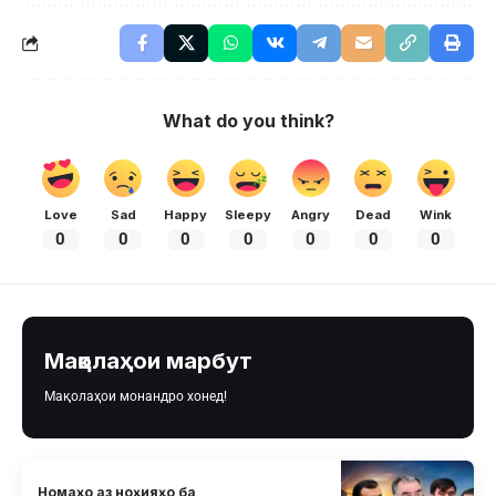
What do you think?
Love
Sad
Happy
Sleepy
Angry
Dead
Wink
0
0
0
0
0
0
0
Мақолаҳои марбут
Мақолаҳои монандро хонед!
Номаҳо аз ноҳияҳо ба