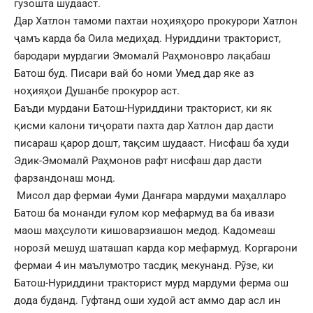
гузошта шудааст.
Дар Хатлон тамоми пахтаи ноҳияҳоро прокурори Хатлон
ҷамъ карда ба Оила медиҳад. Нуриддини тракторист,
бародари мурдагии Эмомалӣ Раҳмоновро лақабаш
Батош буд. Писари вай бо номи Умед дар яке аз
ноҳияҳои Душанбе прокурор аст.
Баъди мурдани Батош-Нуриддини тракторист, ки як
қисми калони тиҷорати пахта дар Хатлон дар дасти
писараш қарор дошт, тақсим шудааст. Нисфаш ба худи
Эдик-Эмомалӣ Раҳмонов рафт нисфаш дар дасти
фарзандонаш монд.
Мисол дар фермаи 4уми Данғара мардуми маҳалларо
Батош ба монанди ғулом кор мефармуд ва ба ивази
маош маҳсулоти кишоварзиашон медод. Кадомеаш
норозӣ мешуд шаташап карда кор мефармуд. Коргарони
фермаи 4 ин маълумотро тасдиқ мекунанд. Рӯзе, ки
Батош-Нуриддини тракторист мурд мардуми ферма ош
дода буданд. Гуфтанд оши худоӣ аст аммо дар асл ин