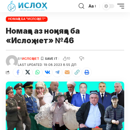
Aa
НОМАҲО БА "ИСЛОҲ.НЕТ"
Номаҳо аз ноҳияҳо ба
«Ислоҳ.нет» №46
10
1
BY
ИСЛОҲ НЕТ
LAST UPDATED: 19.08.2023 8:55 ДП