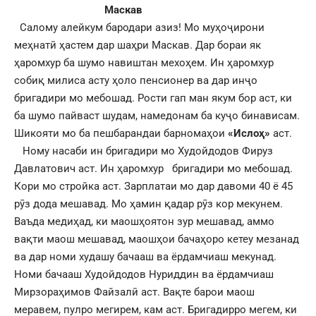
Маскав
Салому алейкум бародари азиз! Мо муҳоҷирони
меҳнатӣ ҳастем дар шаҳри Маскав. Дар бораи як
ҳаромхур ба шумо навиштан мехоҳем. Ин ҳаромхур
собиқ милиса асту ҳоло пенсионер ва дар инҷо
бригадири мо мебошад. Рости гап ман якум бор аст, ки
ба шумо пайваст шудам, намедонам ба куҷо бинависам.
Шикояти мо ба пешбарандаи барномаҳои
«Ислоҳ»
аст.
Ному насаби ин бригадири мо Худойдодов Фируз
Давлатович аст. Ин ҳаромхур бригадири мо мебошад.
Кори мо стройка аст. Зарплатаи мо дар давоми 40 ë 45
рӯз дода мешавад. Мо ҳамин қадар рӯз кор мекунем.
Ваъда медиҳад, ки маошҳоятон зур мешавад, аммо
вақти маош мешавад, маошҳои бачаҳоро кетеу мезанад
ва дар номи худашу бачааш ва ëрдамчиаш мекунад.
Номи бачааш Худойдодов Нуриддин ва ëрдамчиаш
Мирзораҳимов Файзалӣ аст. Вақте барои маош
меравем, пулро мегирем, кам аст. Бригадирро мегем, ки