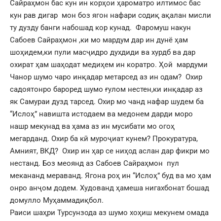
Сайраҳмон бас кун ин корҳои ҳароматро илтимос бас
кун рав дигар мон боз ягон нафари содиқ ақалан мисли
ту дузду банги набошад кор кунад. Фаромуш накун
Сабоев Сайраҳмон ,ки мо мардум дар ин дунё ҳам
шоҳидем,ки пули масҷидро духдиди ва хурдб ва дар
охират ҳам шаҳодат медиҳем ин коратро. Ҳой мардуми
Чанор шумо чаро инқадар метарсед аз ин одам? Охир
садоятонро бароред шумо ғулом нестен,ки инқадар аз
як Самураи дузд тарсед. Охир мо чанд нафар шудем ба
“Ислоҳ” навишта истодаем ва медонем дарди моро
нашр мекунад ва ҳама аз ин мусибати мо огоҳ
мегарданд. Охир ба кӣ муроҷиат кунем? Прокуратура,
Амният, ВКД? Охир ин ҳар се ниҳод аслан дар фикри мо
нестанд. Боз меоянд аз Сабоев Сайраҳмон пул
мекананд мераванд. Ягона роҳ ин “Ислоҳ” буд ва мо ҳам
онро анҷом додем. Худованд ҳамеша нигахбонат бошад
домулло Муҳаммадиқбол.
Раиси шаҳри Турсунзода аз шумо хоҳиш мекунем омада