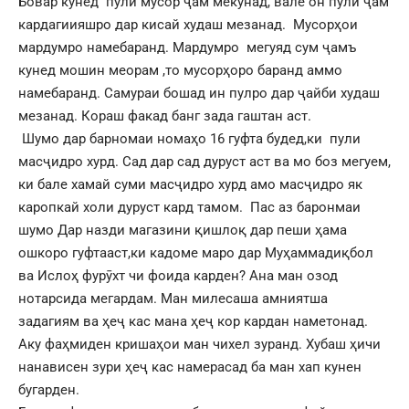
Бовар кунед пули мусор ҷам мекунад, вале он пули ҷам
кардагиияшро дар кисай худаш мезанад. Мусорҳои
мардумро намебаранд. Мардумро мегуяд сум ҷамъ
кунед мошин меорам ,то мусорҳоро баранд аммо
намебаранд. Самураи бошад ин пулро дар ҷайби худаш
мезанад. Кораш факад банг зада гаштан аст.
Шумо дар барномаи номаҳо 16 гуфта будед,ки пули
масҷидро хурд. Сад дар сад дуруст аст ва мо боз мегуем,
ки бале хамай суми масҷидро хурд амо масҷидро як
каропкай холи дуруст кард тамом. Пас аз баронмаи
шумо Дар назди магазини қишлоқ дар пеши ҳама
ошкоро гуфтааст,ки кадоме маро дар Муҳаммадиқбол
ва Ислоҳ фурӯхт чи фоида карден? Ана ман озод
нотарсида мегардам. Ман милесаша амниятша
задагиям ва ҳеҷ кас мана ҳеҷ кор кардан наметонад.
Аку фаҳмиден кришаҳои ман чихел зуранд. Хубаш ҳичи
нанависен зури ҳеҷ кас намерасад ба ман хап кунен
бугарден.