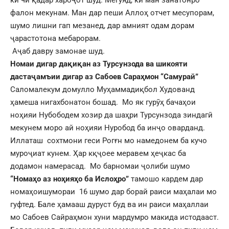
ки чи қадар хароҷот шуд. Мегуяд, ки ман занатонро
фалон мекунам. Ман дар пеши Аллоҳ отчет месупорам,
шумо лишни гап мезанед, дар амният одам дорам
ҷарастотона мебарорам.
Аҷаб давру замонае шуд.
Номаи дигар да
қиқан аз Турсунзода ва шикояти
дастаҷамъии дигар аз Сабоев Сараҳмон “Самурай”
Саломалекум домулло Муҳаммадиқбол Худованд
ҳамеша нигахбонатон бошад. Мо як гурӯҳ бачаҳои
ноҳияи Нубободем хозир да шаҳри Турсунзода зиндагӣ
мекунем моро ай ноҳияи Нуробод ба инҷо оварданд.
Иллаташ сохтмони геси Рогғн мо намедонем ба кучо
муроҷиат кунем. Ҳар кқҷоее меравем ҳеҷкас ба
додамон намерасад. Мо барномаи ҷолиби шумо
“Номаҳо аз ноҳияҳо ба Ислоҳро”
тамошо кардем дар
номаҳоишумораи 16 шумо дар борай раиси маҳалаи мо
гуфтед. Бале ҳамааш дуруст буд ва ин раиси маҳаллаи
мо Сабоев Сайраҳмон хуни мардумро макида истодааст.