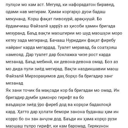
пулҳои мо кам аст. Мегуяд, ки нафорадатон биравед,
одами нав мегирам. Ҳамаи коргарҳо дуои бадаш
мекунанд. Корш фақат пивохурӣ, арақнушӣ. Бо
ёрдамчиаш Файзалӣ ҳаррӯз аз ҳисоби ҳамин бригада
мехуранд. Баъд вақти маошгирии мо шуд маошҳои моро
кетеу зада мегиранд. Бачааш Нуриддин фақат фиребу
найранг карда мегардад. Туалет меравад, ба соатҳояш
намеояд. Дар туалет дар боклажка чизе рост карда
мезанад. Баъд мебинӣ, ки девона-девона омад. Боз аз
мо дида пули зиёд мегирад. Вақти наздикшавии маош
Файзалӣ Мирзораҳимов даҳ борҳо ба бригадир занг
мезанад
Як зани точик ба мақсади кор ба бригадаи мо омад. Ин
бригадир думби ҳамонро гирифт ва бо
ваъдаҳои зиëд ӯро фиреб дод ва корҳои бадахлоқӣ
кард. Ҳатто дар ҳолати бемори занона буданаш ҳам ин
корро бо он зан анҷом дод. Баъди ин ҳама корҳо рузи
маошаш пулро гирифт, ки кам баромад. Гирякунон