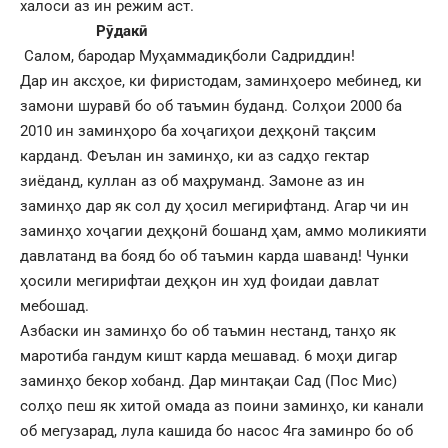
халоси аз ин режим аст.
Рӯдакӣ
Салом, бародар Муҳаммадиқболи Садриддин!
Дар ин аксҳое, ки фиристодам, заминҳоеро мебинед, ки
замони шуравӣ бо об таъмин буданд. Солҳои 2000 ба
2010 ин заминҳоро ба хоҷагиҳои деҳқонӣ тақсим
карданд. Феълан ин заминҳо, ки аз садҳо гектар
зиёданд, куллан аз об маҳруманд. Замоне аз ин
заминҳо дар як сол ду ҳосил мегирифтанд. Агар чи ин
заминҳо хоҷагии деҳқонӣ бошанд ҳам, аммо моликияти
давлатанд ва бояд бо об таъмин карда шаванд! Чунки
ҳосили мегирифтаи деҳқон ин худ фоидаи давлат
мебошад.
Азбаски ин заминҳо бо об таъмин нестанд, танҳо як
маротиба гандум кишт карда мешавад. 6 моҳи дигар
заминҳо бекор хобанд. Дар минтақаи Сад (Пос Мис)
солҳо пеш як хитоӣ омада аз поини заминҳо, ки канали
об мегузарад, лула кашида бо насос 4га заминро бо об