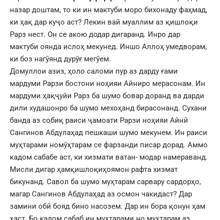
назар доштам, то ки ин мактуби моро бихонаду фаҳмад,
ки ҳақ дар куҷо аст? Лекин вай муаллим аз қишлоқи
Рарз нест. Он се акою додар дигаранд. Инро дар
мактуби оянда ислоҳ мекунед. Иншо Аллоҳ умедворам,
ки боз нагӯянд дурӯғ мегӯем.
Домуллои азиз, ҳоло саломи пур аз дарду ғами
мардуми Рарзи бостони ноҳияи Айниро мерасонам. Ин
мардуми ҳақҷуйи Рарз ба шумо бовар доранд ва дарди
дили худашонро ба шумо мехоҳанд бирасонанд. Сухани
банда аз собиқ раиси ҷамоати Рарзи ноҳияи Айнӣ
Сангинов Абдулаҳад пешкаши шумо мекунем. Ин раиси
муҳтарами номӯҳтарам се фарзанди писар дорад. Аммо
кадом сабабе аст, ки хизмати ватан- модар намераванд.
Мисли дигар ҳамқишлоқиҳоямон рафта хизмат
бикунанд. Савол ба шумо муҳтарам сарвару сардорҳо,
магар Сангинов Абдулаҳад аз осмон чакидаст? Дар
замини обӣ бояд бино насозем. Дар ин бора қонун ҳам
ҳаст. Бо кадом сабаб ин муҳтарами но муҳтарам аз