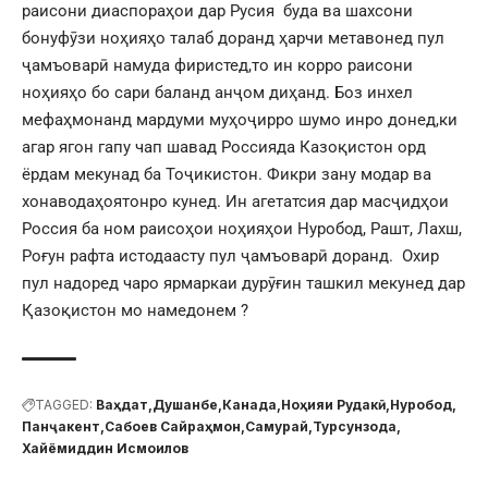
раисони диаспораҳои дар Русия буда ва шахсони
бонуфӯзи ноҳияҳо талаб доранд ҳарчи метавонед пул
ҷамъоварӣ намуда фиристед,то ин корро раисони
ноҳияҳо бо сари баланд анҷом диҳанд. Боз инхел
мефаҳмонанд мардуми муҳоҷирро шумо инро донед,ки
агар ягон гапу чап шавад Россияда Казоқистон орд
ёрдам мекунад ба Тоҷикистон. Фикри зану модар ва
хонаводаҳоятонро кунед. Ин агетатсия дар масҷидҳои
Россия ба ном раисоҳои ноҳияҳои Нуробод, Рашт, Лахш,
Роғун рафта истодаасту пул ҷамъоварӣ доранд. Охир
пул надоред чаро ярмаркаи дурӯғин ташкил мекунед дар
Қазоқистон мо намедонем ?
TAGGED:
Ваҳдат
Душанбе
Канада
Ноҳияи Рудакӣ
Нуробод
Панҷакент
Сабоев Сайраҳмон
Самурай
Турсунзода
Хайёмиддин Исмоилов