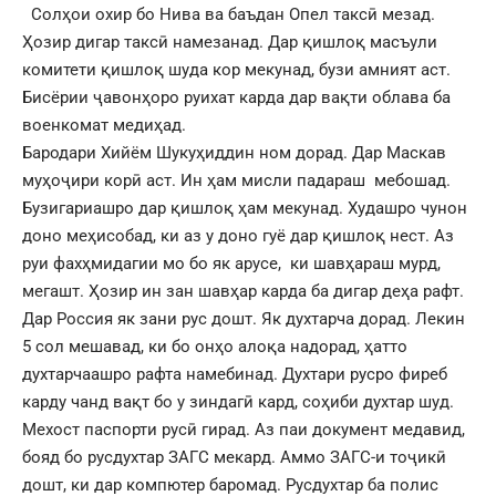
Солҳои охир бо Нива ва баъдан Опел таксӣ мезад.
Ҳозир дигар таксӣ намезанад. Дар қишлоқ масъули
комитети қишлоқ шуда кор мекунад, бузи амният аст.
Бисёрии ҷавонҳоро руихат карда дар вақти облава ба
военкомат медиҳад.
Бародари Хийём Шукуҳиддин ном дорад. Дар Маскав
муҳоҷири корӣ аст. Ин ҳам мисли падараш мебошад.
Бузигариашро дар қишлоқ ҳам мекунад. Худашро чунон
доно меҳисобад, ки аз у доно гуё дар қишлоқ нест. Аз
руи фахҳмидагии мо бо як арусе, ки шавҳараш мурд,
мегашт. Ҳозир ин зан шавҳар карда ба дигар деҳа рафт.
Дар Россия як зани рус дошт. Як духтарча дорад. Лекин
5 сол мешавад, ки бо онҳо алоқа надорад, ҳатто
духтарчаашро рафта намебинад. Духтари русро фиреб
карду чанд вақт бо у зиндагӣ кард, соҳиби духтар шуд.
Мехост паспорти русӣ гирад. Аз паи документ медавид,
бояд бо русдухтар ЗАГС мекард. Аммо ЗАГС-и тоҷикӣ
дошт, ки дар компютер баромад. Русдухтар ба полис