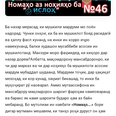
Ба назар мерасад, ки мушкили мардуми мо поён
надорад. Чунки онҳое, ки ба ин мушкилот бояд расидагӣ
ва ҳаллу фасл кунанд, на инки ин корро иҷро
намекунанд, балки худашон мусаббиби асосии ин
мушкилотанд. Манзури моро фаҳмидед, ки киҳоро дар
назар дорем?Албатта, мақомдорону мансабдоронро, ки
чи дар марказ ва чи дар ноҳияҳо ба мушкилоти асосии
мардум мубаддал шудаанд. Мардуми тоҷик, дар ҳақиқат
мехоҳад, ки кор кунад, заҳмат бикашад, то инки ба
муҳоҷират рӯ наоварал. Аммо мутаассифона ин
мансабдору мақомдорон шароит фароҳам намеоваранд
ва баракс як каме шароити бударо ҳам аз байн
мебаранд. Бо мутолиаи ин навбати
«Номаҳо….»
бори
дигар мутмаин мешавем, ки танҳо роҳи дуруст он ҳам