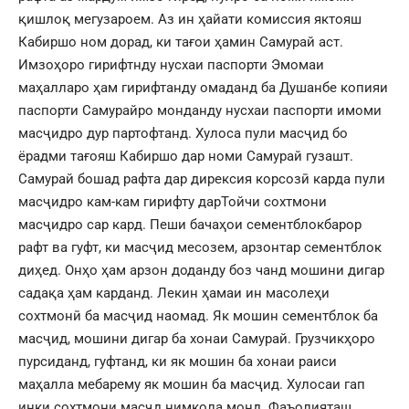
қишлоқ мегузароем. Аз ин ҳайати комиссия яктояш
Кабиршо ном дорад, ки тағои ҳамин Самурай аст.
Имзоҳоро гирифтнду нусхаи паспорти Эмомаи
маҳалларо ҳам гирифтанду омаданд ба Душанбе копияи
паспорти Самурайро монданду нусхаи паспорти имоми
масҷидро дур партофтанд. Хулоса пули масҷид бо
ёрадми тағояш Кабиршо дар номи Самурай гузашт.
Самурай бошад рафта дар дирексия корсозӣ карда пули
масҷидро кам-кам гирифту дарТойчи сохтмони
масҷидро сар кард. Пеши бачаҳои сементблокбарор
рафт ва гуфт, ки масҷид месозем, арзонтар сементблок
диҳед. Онҳо ҳам арзон доданду боз чанд мошини дигар
садақа ҳам карданд. Лекин ҳамаи ин масолеҳи
сохтмонӣ ба масҷид наомад. Як мошин сементблок ба
масҷид, мошини дигар ба хонаи Самурай. Грузчикҳоро
пурсиданд, гуфтанд, ки як мошин ба хонаи раиси
маҳалла мебарему як мошин ба масҷид. Хулосаи гап
инки сохтмони масҷд нимкола монд. Фаъолияташ