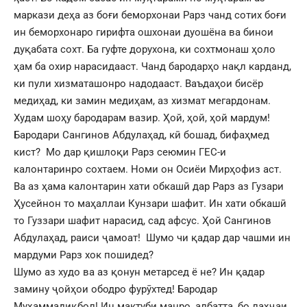
маркази деҳа аз боғи беморхонаи Рарз чанд сотих боғи
ин беморхонаро гирифта ошхонаи дуошёна ва бинои
дуқабата сохт. Ба гуфте дорухона, ки сохтмонаш ҳоло
ҳам ба охир нарасидааст. Чанд бародарҳо нақл карданд,
ки пули хизматашонро надодааст. Ваъдаҳои бисёр
медиҳад, ки замин медиҳам, аз хизмат мегардонам.
Худам шоҳу бародарам вазир. Ҳой, ҳой, ҳой мардум!
Бародари Сангинов Абдулаҳад, кӣ бошад, бифаҳмед
кист? Мо дар қишлоқи Рарз сеюмин ГЕС-и
калонтаринро сохтаем. Номи он Осиёи Мирҳофиз аст.
Ва аз ҳама калонтарин хати обкашӣ дар Рарз аз Гузари
Ҳусейнон то маҳаллаи Кунзари шафит. Ин хати обкашӣ
то Гуззари шафит нарасид, сад афсус. Ҳой Сангинов
Абдулаҳад, раиси ҷамоат! Шумо чи қадар дар чашми ин
мардуми Рарз хок пошидед?
Шумо аз худо ва аз қонун метарсед ё не? Ин қадар
замину ҷойҳои ободро фурӯхтед! Бародар
Муҳаммадиқбол! Ин мактуби манро, албатта, бо лаҳҷаи