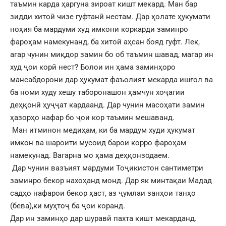
таъмин карда ҳаргуна зироат кишт мекард. Ман бар
зидди хитоӣ чизе гуфтанӣ нестам. Дар ҳолате ҳукумати
ноҳия ба мардуми худ имкони коркарди заминро
фароҳам намекунанд, ба хитоӣ аҳсан бояд гуфт. Лек,
агар чунин миқдор замин бо об таъмин шавад, магар ин
худ ҷои корӣ нест? Болои ин ҳама заминҳоро
мансабдорони дар ҳукумат фаъолият мекарда ишғол ва
ба номи худу хешу таборонашон ҳамчун хоҷагии
деҳқонӣ ҳуҷҷат кардаанд. Дар чунин масоҳати замин
ҳазорҳо нафар бо ҷои кор таъмин мешаванд.
Ман итминон медиҳам, ки ба мардум худи ҳукумат
имкон ва шароити мусоид барои корро фароҳам
намекунад. Вагарна мо ҳама деҳқонзодаем.
Дар чунин вазъият мардуми Тоҷикистон сантиметри
заминро бекор нахоҳанд монд. Дар як минтақаи Мадад
садҳо нафарои бекор ҳаст, аз ҷумлаи занҳои танҳо
(бева),ки муҳтоҷ ба ҷои коранд.
Дар ин заминҳо дар шуравӣ пахта кишт мекарданд.