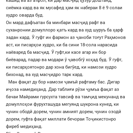
кашид ва аз атфол, ки дар масҷид ҳузур доштанд,
сиёмка кард ва як мусафед ҳам як набераи 8 ё 9 солаи
худро оварда буд.
Он мард дафъатан ба минбари масҷид рафт ва
суханронии домуллоро қатъ кард ва худ шуруъ ба ҳарф
задан кард. Ӯ гуфт ин фармон аз ҷаноби тоғут Раҳмонов
аст, ки писарҳои худро, ки ба сини 18-сола нарасида
наёваред ба масҷид. Ӯ гуфт,ки касе агар ин бор
биёварад, падар ва модари ӯ ҷавобгӯ хоҳад буд. Ӯ гуфт,
ки писарҳоятонро дар хона бигӯед, ки намози худро
бихонад, ва худ масҷидро тарк кард.
Ман фақат ду бор намози ҷамъӣ рафтаму бас. Дигар
иҷоза намедиҳанд. Дар таблиғи рӯзи ҷумъа фақат аз
бачаи Майрами гурсухта тавсиф ва тамҷид мекунанд ва
домуллоҳои фурухташуда мегуянд шукрона кунед, ки
чунин ободӣ дорем, чунин амният дорем, чунин озодӣ
дорем, гуфта фақат миллати бечораи Тоҷикистонро
фиреб медиҳанд.