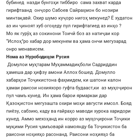
бубинед назди бунгоҳи тиббиро сама захват карда
гирифтаанд онҷоро Сабоев Сайраҳмон бо нозири
минтақавӣ. Охир шумо куҷоро нигоҳ мекунед? Ё худатон
аз ин ҷиноят хуб огоҳеду пул гирифтагиед аз инҳо ?
Мо як гурӯҳ аз сокинони Тоичӣ боз аз натиҷаи кор
“Ислоҳ”ро хабар дор мекунем ва ҳама ончи мегузарад
онро менависем.
Нома аз Нурободиҳои Русия
Домулои муҳтарам Муҳаммадиқболи Садриддин
ҳамеша дар ҳифзу амони Аллох бошед. Домулло
хабарҳои Тоҷикистона фаҳмидем, ки шатони калон
ҳамаи раисои нохияхоро гуфта будааст,ки аз муҳоҷирон
пул чамъ кунед. Ин ҳама барои ярмаркаи дар
Қазоқистон мегузашта охири моҳи августи имсол. Бояд
пиёзу, сабзию, каду ва ғайраҳо маводи хурока харидори
кунед. Аммо мехоҳанд ин корро аз муҳоҷирони Тоҷики
муқими Русия ҷамъоварӣ намоянду ба Тоҷикистон ба
раисони ноҳияҳо расонанд. Раисони ноҳияҳо ба