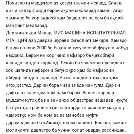
Пояи пахта мардумро аз ҳезум таъмин мекард. Бинед,
ки чи қадар фоида барои аҳолӣ меоварад замин. Агар
заминро ба кор андозӣ ҳам ба давлат ва ҳам ба аҳолӣ
манфаит меоварад.
Дар минтақаи Мадад, МИС-МАШИНА ИСПЫТАТЕЛЬНАЯ
СТАНЦИЯ дар давраи шуравӣ фаъолият мекард. Ҳамаро
баъди солҳои 2000 бо баҳонаи хусусисозӣ фурухта нобуд
карданд. Барои ин кор чанд нафарро ба ҷавобгарӣ
кашида зиндон карданд. Лекин ба чашмони президент
хок шапида нафарони бегуноҳро ҳам бо нафарони
айбдор зиндон карданд. Аз ин ноадолатиҳо, ки ҳама
огоҳ ҳастед. Дар ин бора чизи зиёде намгуям. Дар ин
дафъа аз касе ҳам ном намебарам. Валае агар дар
муддати кутоҳ ба ин заминҳо об дастрас нашавад, нуқта
ба нуқта, аз раиси ноҳия сар карда то раисони маҳаллу
ҷамоатҳо ном ба ном ва аз манобеи муфти
даромадашон ба
«Ислоҳ»
хоҳам навишт. Бас аст, замин-
моликияти давлатро ба чунин ҳолат оварда расонидан.