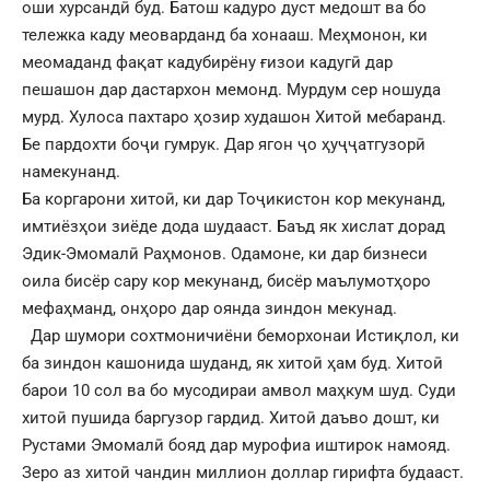
оши хурсандӣ буд. Батош кадуро дуст медошт ва бо
тележка каду меоварданд ба хонааш. Меҳмонон, ки
меомаданд фақат кадубирёну ғизои кадугӣ дар
пешашон дар дастархон мемонд. Мурдум сер ношуда
мурд. Хулоса пахтаро ҳозир худашон Хитой мебаранд.
Бе пардохти боҷи гумрук. Дар ягон ҷо ҳуҷҷатгузорӣ
намекунанд.
Ба коргарони хитоӣ, ки дар Тоҷикистон кор мекунанд,
имтиёзҳои зиёде дода шудааст. Баъд як хислат дорад
Эдик-Эмомалӣ Раҳмонов. Одамоне, ки дар бизнеси
оила бисёр сару кор мекунанд, бисёр маълумотҳоро
мефаҳманд, онҳоро дар оянда зиндон мекунад.
Дар шумори сохтмоничиёни беморхонаи Истиқлол, ки
ба зиндон кашонида шуданд, як хитоӣ ҳам буд. Хитоӣ
барои 10 сол ва бо мусодираи амвол маҳкум шуд. Суди
хитоӣ пушида баргузор гардид. Хитоӣ даъво дошт, ки
Рустами Эмомалӣ бояд дар мурофиа иштирок намояд.
Зеро аз хитоӣ чандин миллион доллар гирифта будааст.