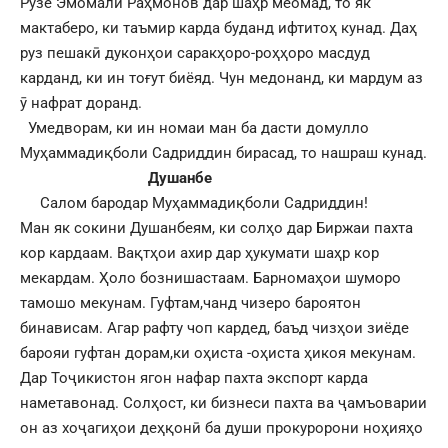
Рӯзе Эмомалӣ Раҳмонов дар шаҳр меомад, то як
мактаберо, ки таъмир карда буданд ифтитоҳ кунад. Даҳ
руз пешакӣ дуконҳои саракҳоро-роҳҳоро масдуд
карданд, ки ин тоғут биёяд. Чун медонанд, ки мардум аз
ӯ нафрат доранд.
Умедворам, ки ин номаи ман ба дасти домулло
Муҳаммадиқболи Садриддин бирасад, то нашраш кунад.
Душанбе
Салом бародар Муҳаммадиқболи Садриддин!
Ман як сокини Душанбеям, ки солҳо дар Биржаи пахта
кор кардаам. Вақтҳои ахир дар ҳукумати шаҳр кор
мекардам. Ҳоло бознишастаам. Барномаҳои шуморо
тамошо мекунам. Гуфтам,чанд чизеро бароятон
бинависам. Агар рафту чоп кардед, баъд чизҳои зиёде
барояи гуфтан дорам,ки оҳиста -оҳиста ҳикоя мекунам.
Дар Тоҷикистон ягон нафар пахта экспорт карда
наметавонад. Солҳост, ки бизнеси пахта ва ҷамъоварии
он аз хоҷагиҳои деҳқонӣ ба души прокуророни ноҳияҳо