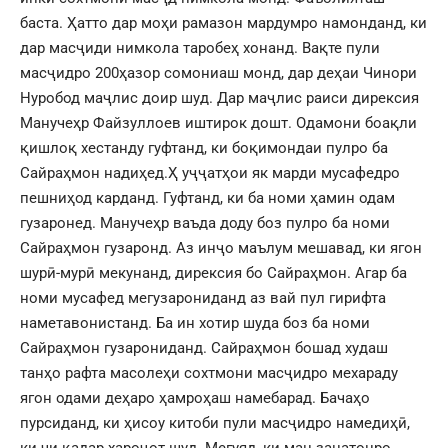
баста. Ҳатто дар моҳи рамазон мардумро намонданд, ки
дар масҷиди нимкола таробеҳ хонанд. Вақте пули
масҷидро 200ҳазор сомониаш монд, дар деҳаи Чинори
Нуробод маҷлис доир шуд. Дар маҷлис раиси дирексия
Манучеҳр Файзуллоев иштирок дошт. Одамони боақли
қишлоқ хестанду гуфтанд, ки боқимондаи пулро ба
Сайраҳмон надиҳед.Ҳ уҷҷатҳои як марди мусафедро
пешниҳод карданд. Гуфтанд, ки ба номи ҳамин одам
гузаронед. Манучеҳр ваъда доду боз пулро ба номи
Сайраҳмон гузаронд. Аз инҷо маълум мешавад, ки ягон
шурӣ-мурӣ мекунанд, дирексия бо Сайраҳмон. Агар ба
номи мусафед мегузарониданд аз вай пул гирифта
наметавонистанд. Ба ин хотир шуда боз ба номи
Сайраҳмон гузарониданд. Сайраҳмон бошад худаш
танҳо рафта масолеҳи сохтмони масҷидро мехараду
ягон одами деҳаро ҳамроҳаш намебарад. Бачаҳо
пурсиданд, ки ҳисоу китоби пули масҷидро намедиҳӣ,