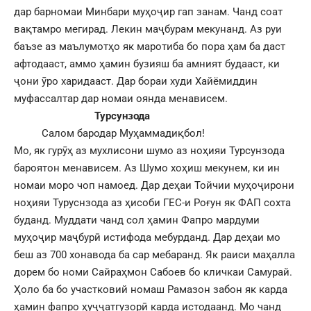
дар барномаи Минбари муҳоҷир гап занам. Чанд соат
вақтамро мегирад. Лекин маҷбурам мекунанд. Аз руи
баъзе аз маълумотҳо як маротиба бо пора ҳам ба даст
афтодааст, аммо ҳамин бузияш ба амният будааст, ки
ҷони ӯро харидааст. Дар бораи худи Хайёмиддин
муфассалтар дар номаи оянда менависем.
Турсунзода
Салом бародар Муҳаммадиқбол!
Мо, як гурӯҳ аз мухлисони шумо аз ноҳияи Турсунзода
бароятон менависем. Аз Шумо хоҳиш мекунем, ки ин
номаи моро чоп намоед. Дар деҳаи Тойчии муҳоҷирони
ноҳияи Туруснзода аз ҳисоби ГЕС-и Роғун як ФАП сохта
буданд. Муддати чанд сол ҳамин Фапро мардуми
муҳоҷир маҷбурӣ истифода мебурданд. Дар деҳаи мо
беш аз 700 хонавода ба сар мебаранд. Як раиси маҳалла
дорем бо номи Сайраҳмон Сабоев бо кличкаи Самурай.
Ҳоло ба бо участковий номаш Рамазон забон як карда
ҳамин фапро ҳуҷҷатгузорӣ карда истодаанд. Мо чанд