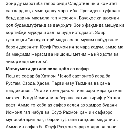
Зоир ду маротиба гапро оиди Следственный комитет
сар кардаст, аммо ҳарду маротиба Президент гуфтааст
баъд дар ин масъала гап мезанем. Бачаҳое,ки шоҳиди
ҳол буданд,гуфтанд аз ваҷоҳати Зоир фаҳмида мешуд,ки
кор тибқи муродаш ҳал нашуда истодааст. Зоир
гуфтаст,ки “ин кураторӣ мада аслан муҳим набуд вале
барои дразнити Юсуф Раҳмон ин темара кадум, аммо ма
ба мақсадм мерасм ва нишонш метим ма кӣ ҳастм ва
чикор када метонм”.
Маълумоти дохили оила қабл аз сафар
Пеш аз сафар ба Хатлон Ҷаноб сахт хитоб кард ба
Рустам, Озода, Ҳасан, Парвинаву Тахмина ва ҳама
наздиконаш: “Агар ин хел давом тиен сари мара ҳатман
мехрен. Баъд Исмоили набераша катиш гирифту Хатлон
рафт. Аммо то қабл аз сафар аслан аз ҳамроҳ будани
Исмоил гап набуд ва Юсуф Раҳмон ҳам ин сафарро
муносибтарин вақт барои гуфтани гапҳояш медонист.
Аммо ин сафар ба Юсуф Раҳмон зарар овард ва ончи