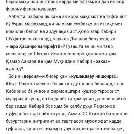
барномаҳошон иштирок карда мегуфтам, ки дар ин кор
фалону фалон қушанд».
Албатта, нафари як каме аз кори мақомот ва тафтишот
бӯ бурда мефаҳмад, ки ин ҳама суҳбатҳо ва иттиҳомот
комилан бепоя ва зидунақиз аст.Ҳоло агар Кабирӣ
Шуҳратро заказ кард, чаро аз Дилшод бипурсад, ки
«чаро Ҳасанро нагирифтӣ»?
Гузашта аз ин чи тавр
мешавад, ки Шуҳрат Исматуллоевро ҳамзамон ҳам
Қамар Азизов ва ҳам Муҳиддин Кабирӣ
«заказ»
кунанд?
Бо ин
«версия»
-и бисёр ҳам
«кушандаву нишонрас»
Юсуф Раҳмон мехост бо як тир ду нишон бизанад, яъне
Кабириро ба унвони фармоишгари куштор террорист
муаррифӣ кунад ва бо дарёфти ҳамчунин далели шайъӣ
бар зидди Кабирӣ боз ҳам ба қалбу руҳи Раҳмонов
нуфузи бештар пайдо кунад. Аммо СС.Ятимов ба унвони
бузургтарин интригант ва тавтиасоз мухолофат карда
гуфтааст, ки ин иттиҳомро урупоиҳои прагматик ба ҳеҷ