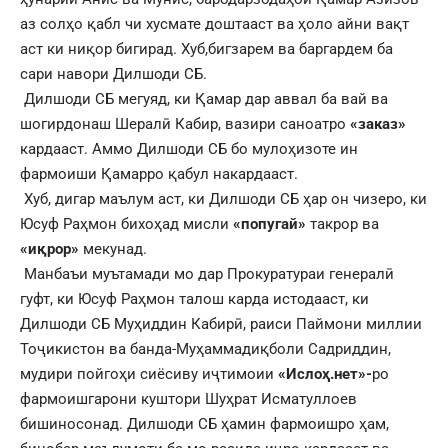
аз солҳо қабл чи хусмате доштааст ва ҳоло айни вақт
аст ки ниқор бигирад. Хуб,бигзарем ва баргардем ба
сари навори Дилшоди СБ.
Дилшоди СБ мегуяд, ки Қамар дар аввал ба вай ва
шогирдонаш Шералӣ Кабир, вазири саноатро
«заказ»
кардааст. Аммо Дилшоди СБ бо мулоҳизоте ин
фармоиши Қамарро қабул накардааст.
Хуб, дигар маълум аст, ки Дилшоди СБ ҳар он чизеро, ки
Юсуф Раҳмон бихоҳад мисли
«попугай»
такрор ва
«иқрор»
мекунад.
Манбаъи муътамади мо дар Прокуратураи генералӣ
гуфт, ки Юсуф Раҳмон талош карда истодааст, ки
Дилшоди СБ Муҳиддин Кабирӣ, раиси Паймони миллии
Тоҷикистон ва банда-Муҳаммадиқболи Садриддин,
мудири пойгоҳи сиёсиву иҷтимоии
«Ислоҳ.нет»-
ро
фармоишгарони куштори Шуҳрат Исматуллоев
бишиносонад. Дилшоди СБ ҳамин фармоишро ҳам,