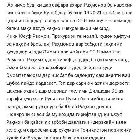
Аз инҷо буд, ки дар сафари ахири Раҳмонов ба навоҳии
вилояти собиқи Кулоб дар рӯзҳои 19-20-21 октябри соли
ҷорӣ ин бор дар паҳлуи вай на СС.Ятимову Р.Раҳимзода
балки маҳз Юсуф Раҳмон чеҳранамоӣ мекард.
Инки Юсуф Раҳмон, Прокурори генералӣ, қудои ҳафтум
ва ниҳоии (феълан) Раҳмонов дар сабқати таҳкими
ҳузур дар назди Эмомтапак ҷойгоҳи СС.Ятимов ва
Рамазон Раҳимзодаро гирифт,тардид боқӣ намемонад,
аммо бозиро тавре
«оборот»
дод, ки ҳатто худи
Эмомтапак ҳам дар нисбат ба садоқату самимияти вай
шубҳа пайдо кардааст. Гап дар сари он аст ки дархости
шахсии худи ӯ дар мавриди таслими Дилшоди СБ аз
тарафи ҳукумати Русия ва Путин ба эътибор гирифта
нашуд, аммо русҳо ӯро ба Юсуф Раҳмон доданд.
Нозирони сиёсӣ ба мушоҳида гирифтаанд, ки Юсуф
Раҳмон ба ҳайси як арбоби давлатии
«дерзкий»
вале
хеле ҳам саросема дар ҳукумати Тоҷикистон позитсияи
худро бисёр ҳам тақвият бахшида истодааст.