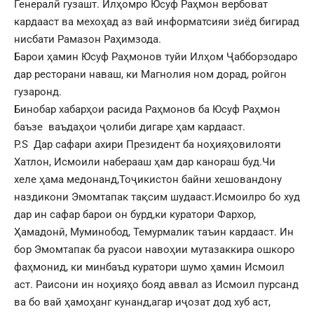
Генералӣ гузашт. Илҳомро Юсуф Раҳмон вербоват
кардааст ва мехоҳад аз вай информатсияи зиёд бигирад
нисбати Рамазон Раҳимзода.
Барои ҳамин Юсуф Раҳмонов туйи Илҳом Ҷабборзодаро
дар ресторани наваш, ки Магнолия ном дорад, ройгон
гузаронд.
Бинобар хабарҳои расида Раҳмонов ба Юсуф Раҳмон
баъзе ваъдаҳои ҷолиби дигаре ҳам кардааст.
P.S Дар сафари ахири Президент ба ноҳияҳовилояти
Хатлон, Исмоили наберааш ҳам дар канораш буд.Чи
хеле ҳама медонанд,Тоҷикистон байни хешовандону
наздикони Эмомтапак тақсим шудааст.Исмоилро бо худ
дар ин сафар барои он бурд,ки куратори Фархор,
Ҳамадонӣ, Муминобод, Темурмалик таъин кардааст. Ин
бор Эмомтапак ба руасои навоҳии мутазаккира ошкоро
фаҳмонид, ки минбаъд куратори шумо ҳамин Исмоил
аст. Раисони ин ноҳияҳо бояд аввал аз Исмоил пурсанд
ва бо вай ҳамоҳанг кунанд,агар иҷозат дод хуб аст,