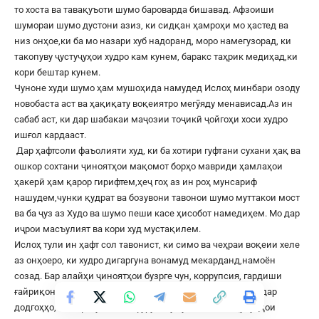
то хоста ва тавақуъоти шумо бароварда бишавад. Афзоиши
шумораи шумо дустони азиз, ки сидқан ҳамроҳи мо ҳастед ва
низ онҳое,ки ба мо назари хуб надоранд, моро намегузорад, ки
такопуву ҷустуҷуҳои худро кам кунем, баракс таҳрик медиҳад,ки
кори бештар кунем.
Чуноне худи шумо ҳам мушоҳида намудед Ислоҳ минбари озоду
новобаста аст ва ҳақиқату воқеиятро мегӯяду менависад.Аз ин
сабаб аст, ки дар шабакаи маҷозии тоҷикӣ ҷойгоҳи хоси худро
ишғол кардааст.
Дар ҳафтсоли фаъолияти худ, ки ба хотири гуфтани сухани ҳақ ва
ошкор сохтани ҷиноятҳои мақомот борҳо мавриди ҳамлаҳои
ҳакерӣ ҳам қарор гирифтем,ҳеҷ гоҳ аз ин роҳ мунсариф
нашудем,чунки қудрат ва бозувони тавонои шумо муттакои мост
ва ба ҷуз аз Худо ва шумо пеши касе ҳисобот намедиҳем. Мо дар
иҷрои масъулият ва кори худ мустақилем.
Ислоҳ тули ин ҳафт сол тавонист, ки симо ва чеҳраи воқеии хеле
аз онҳоеро, ки худро дигаргуна вонамуд мекарданд,намоён
созад. Бар алайҳи ҷиноятҳои бузрге чун, коррупсия, гардиши
ғайриқонунии маводи мухаддир, аҳкоми ғайриодилона дар
додгоҳҳо, вазифаву мансабфурушӣ,умуман нақзи ҳуқуқҳои