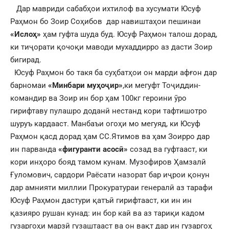
Дар мавриди сабабҳои ихтилоф ва хусумати Юсуф
Раҳмон бо Зоир Соҳибов дар навиштаҳои пешинаи
«Ислоҳ»
ҳам гуфта шуда буд. Юсуф Раҳмон талош дорад,
ки тиҷорати қочоқи маводи мухаддирро аз дасти Зоир
бигирад.
Юсуф Раҳмон бо такя ба суҳбатҳои он марди афғон дар
барномаи
«Минбари муҳоҷир»
,ки мегуфт Тоҷиддин-
командир ва Зоир ин бор ҳам 100кг героини ӯро
гирифтаву пулашро доданӣ нестанд кори тафтишотро
шуруъ кардааст. Манбаъи огоҳи мо мегуяд, ки Юсуф
Раҳмон қасд дорад ҳам СС.Ятимов ва ҳам Зоирро дар
ин парванда
«фигуранти асосӣ»
созад ва гуфтааст, ки
кори инҳоро бояд тамом кунам. Музофиров Ҳамзалӣ
Ғуломович, сардори Раёсати назорат бар иҷрои қонун
дар амнияти миллии Прокуратураи генералӣ аз тарафи
Юсуф Раҳмон дастури қатъӣ гирифтааст, ки ин ин
қазияро рушан кунад: ин бор кай ва аз тариқи кадом
гузаргоҳи марзӣ гузаштааст ва он вақт дар ин гузаргоҳ