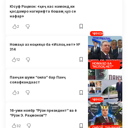
Юсуф Раҳмон: «ҳеҷ кас намонд,ки
қасдамро нагирифта бошам,ҷуз се
нафар»
2
ҶИНОӢ
Номаҳо аз ноҳияҳо ба «Ислоҳ.нет» №
314
12
НОМАҲО БА
"ИСЛОҲ.НЕТ"
Панҷаи шуми “оила” бар Панҷ
сояафкандааст
3
ҶИНОӢ
16-уми ноябр “Рӯзи президент” ва ё
“Рӯзи Э. Раҳмонов”?
32
СИЁСӢ
ТАЪРИХӢ