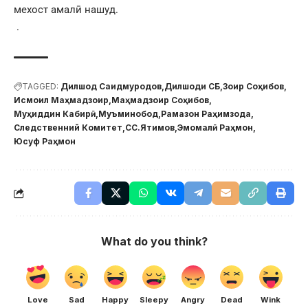
мехост амалӣ нашуд.
.
TAGGED:
Дилшод Саидмуродов
Дилшоди СБ
Зоир Соҳибов
Исмоил Маҳмадзоир
Маҳмадзоир Соҳибов
Муҳиддин Кабирӣ
Муъминобод
Рамазон Раҳимзода
Следственний Комитет
СС.Ятимов
Эмомалӣ Раҳмон
Юсуф Раҳмон
What do you think?
Love
Sad
Happy
Sleepy
Angry
Dead
Wink