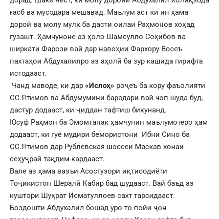
дорад. Шаке нест, ки молу дороии Абдухалил Холиқзода
ғасб ва мусодара мешавад. Маълум аст ки ин ҳама
дороӣ ва молу мулк ба дасти оилаи Раҳмонов хоҳад
гузашт. Ҳамчуноне аз ҳоло Шамсулло Соҳибов ва
ширкати Фарози вай дар навоҳии Фархору Восеъ
пахтаҳои Абдухалилро аз аҳолӣ ба зур кашида гирифта
истодааст.
Чанд маводе, ки дар
«Ислоҳ»
роҷеъ ба кору фаъолияти
СС.Ятимов ва Абдумумини бародари вай чоп шуда буд,
дастур додааст, ки ҷиддан тафтиш бикунанд.
Юсуф Раҳмон ба Эмомтапак ҳамчунин маълумотеро ҳам
додааст, ки гуё мудири бемористони Ибни Сино ба
СС.Ятимов дар Рублевская шоссеи Маскав хонаи
сеҳуҷраӣ тақдим кардааст.
Вале аз ҳама вазъи Асосгузори иқтисодиёти
Тоҷикистон Шералӣ Кабир бад шудааст. Вай баъд аз
куштори Шуҳрат Исматуллоев сахт тарсидааст.
Боздошти Абдухалил бошад уро то пойи ҷон