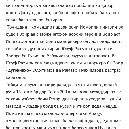
кӣ навбатдор буд ва застава дар посбонии кӣ қарор
дошт. Дастур додааст, ки бо он афғон робита барқарор
карда баёноташро бигирад.
Тоҷиддин –командир падари зани Исмоили пингвин ва
қудои Зоир аз снабженетсҳои асосии героини Зоир аст.
Ин дар ҳоле аст ки Зоир мадорикеро ба даст овардааст,
ки тайи як ду соли ахир ин Юсуф Раҳмон будааст,ки
Зоирро ба Русия ва Узбакистон фурухта истодааст. Ва
Юсуф Раҳмон ҳам фаҳмидааст, ки ин мадорикро ба Зоир
«дугоникҳо»
СС.Ятимов ва Рамазон Раҳимзода дастрас
кардаанд.
Тибқи маълумоти охири расида аз як ниҳоди давлатӣ
рӯзи 18 октябр дар Регар 300 кг маводи мухаддир аз як
сокини узбекзабони Регар дастгир ва мусодира шуд.Ин
маводи мухаддир бояд ба Русия интиқол дода мешуд.
Исми ин шахс дар маводҳои оперативӣ Анақул
омадаст,ки якҷо ҷиянҳояш ба даст афтодаанд. Ҳангоме
бештар хостем маълумот гирем борро чикор Нукти аз