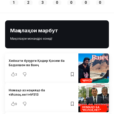
1
2
3
0
0
0
0
Мақолаҳои марбут
Мақолаҳои монандро хонед!
Хиёнати бузурги Қодир Қосим ба
Бадахшон ва Ванҷ
3
ҶИНОӢ
Номаҳо аз ноҳияҳо ба
«Ислоҳ.нет»№313
9
НОМАҲО БА
"ИСЛОҲ.НЕТ"