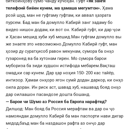
биткоинҳову сумо чанду кучоҳан. Гуфт
«як занги
телефонӣ биёен кунем, ма ҳамаша мегумтон».
Ҳама
розӣ шуд, ман не гуфтаму гуфтам, ки аввал ҳазрата
пурсем. Бад ман ба домулло Кабирӣ занг задаму бо
видео нишон додам, ки вот он. Кабирӣ гуфт, ки дар ҷои
и Ҳасан мешид хуби хуб мешид.Ман гуфтам домулло вы
же знаете это невозможно.Домулло Кабирӣ гуфт, ман
ҳозир ду суратҳисоб равон мекунам, сумора ба онҳо
гузаронед ва ба хутонам гирен. Мо сумора барои
мубориза ба зиди худшон истифода мебарем.Вақташ
омад,ки сар кунем. Дар ҳар ноҳия 150- 200 кас тайёр,
интизор. Ҳамаи онҳоро ягон сумӣ додан даркор, ки онҳо
оила доран. Ин риск аст, шавад хуб, нашавад бояд онҳо
дар оилаашон пасандозе дошта бошанд.
— Барои чи Шумо аз Россия ба Европа нарафтед?
Дилшод: Ман бояд ба Россия мерафтам ва дар он ҷо
намояндаи домулло Кабирӣ ба ман паспорти нави дигар
медод,баъд ман ба наздашон рафта аз онҷо дар