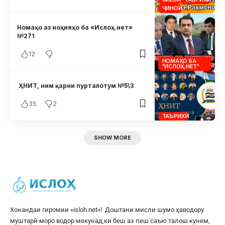
ҶИНОӢ
Номаҳо аз ноҳияҳо ба «Ислоҳ.нет»
№271
12
НОМАҲО БА
"ИСЛОҲ.НЕТ"
ҲНИТ, ним қарни пурталотум №5\3
35
2
ТАЪРИХӢ
SHOW MORE
Хонандаи гиромии «
isloh.net
«! Доштани мисли шумо ҳаводору
муштарӣ моро водор мекунад,ки беш аз пеш саъю талош кунем,