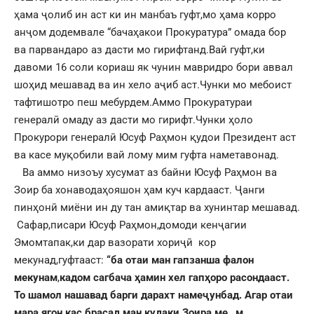
ҳама ҷолиб ин аст ки ин манбаъ гуфт,мо ҳама корро
анҷом додемвале “бачаҳакои Прокуратура” омада бор
ва парвандаро аз дасти мо гирифтанд.Вай гуфт,ки
давоми 16 соли кориаш як чунин мавридро бори аввал
шоҳид мешавад ва ин хело аҷиб аст.Чунки мо мебоист
тафтишотро пеш мебурдем.Аммо Прокуратураи
генералӣ омаду аз дасти мо гирифт.Чунки ҳоло
Прокурори генералӣ Юсуф Раҳмон қудои Президент аст
ва касе муқобили вай лому мим гуфта наметавонад.
Ва аммо низоъу хусумат аз байни Юсуф Раҳмон ва
Зоир ба хонаводаҳояшон ҳам куч кардааст. Ҷанги
пинҳонӣ миёни ин ду тан амиқтар ва хунинтар мешавад.
Сафар,писари Юсуф Раҳмон,домоди кенҷагии
Эмомтапак,ки дар вазорати хориҷӣ кор
мекунад,гуфтааст:
“ба отаи ман гапзанша фалон
мекунам
,
кадом сагбача ҳамин хел гапҳоро расондааст.
То шамол нашавад барги дарахт намеҷунбад. Агар отаи
мара ягон кас брасад ман кудаки Зоира ме…м