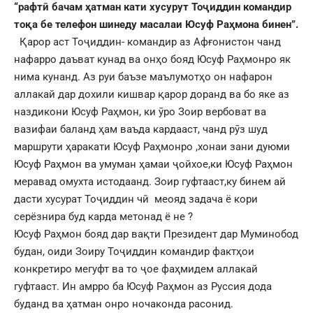
“рафтӣ бачам ҳатман кати хусурут Тоҷиддин командир
тоқа бе телефон шинеду масалаи Юсуф Раҳмона бинен”.
Қарор аст Тоҷиддин- командир аз Афғонистон чанд
нафарро даъват кунад ва онҳо бояд Юсуф Раҳмонро як
нима кунанд. Аз руи баъзе маълумотҳо он нафарон
аллакай дар дохили кишвар қарор доранд ва бо яке аз
наздикони Юсуф Раҳмон, ки ӯро Зоир вербоват ва
вазифаи баланд ҳам ваъда кардааст, чанд рӯз шуд
маршрути ҳаракати Юсуф Раҳмонро ,хонаи зани дуюми
Юсуф Раҳмон ва умуман ҳамаи ҷойхое,ки Юсуф Раҳмон
меравад омухта истодаанд. Зоир гуфтааст,ку бинем ай
дасти хусурат Тоҷиддин чӣ меояд задача ё кори
серёзнира буд карда метонад ё не ?
Юсуф Раҳмон бояд дар вақти Президент дар Муминобод
будан, оиди Зоиру Тоҷиддин командир фактҳои
конкретиро мегуфт ва то ҷое фаҳмидем аллакай
гуфтааст. Ин амрро ба Юсуф Раҳмон аз Руссия дода
буданд ва ҳатман онро ночаконда расонид.