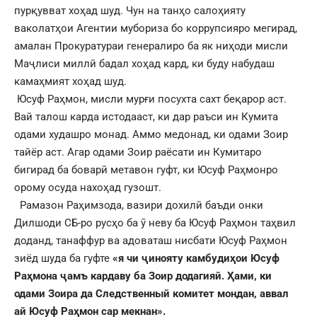
пурқувват хоҳад шуд. Чун на танҳо салоҳияту
ваколатҳои Агентии мубориза бо коррупсияро мегирад,
амалан Прокуратураи генералиро ба як ниҳоди мисли
Маҷлиси миллӣ бадал хоҳад кард, ки буду набудаш
камаҳмият хоҳад шуд.
Юсуф Раҳмон, мисли мурғи посухта сахт беқарор аст.
Вай талош карда истодааст, ки дар раъси ин Кумита
одами худашро монад. Аммо медонад, ки одами Зоир
тайёр аст. Агар одами Зоир раёсати ин Кумитаро
бигирад ба боварӣ метавон гуфт, ки Юсуф Раҳмонро
орому осуда нахоҳад гузошт.
Рамазон Раҳимзода, вазири дохилӣ баъди онки
Дилшоди СБ-ро русҳо ба ӯ неву ба Юсуф Раҳмон таҳвил
доданд, танаффур ва адоваташ нисбати Юсуф Раҳмон
зиёд шуда ба гуфте
«я чи ҷинояту камбудиҳои Юсуф
Раҳмона ҷамъ кардаву ба Зоир додагияй. Ҳами, ки
одами Зоира да Следственный комитет мондан, аввал
ай Юсуф Раҳмон сар мекнан».