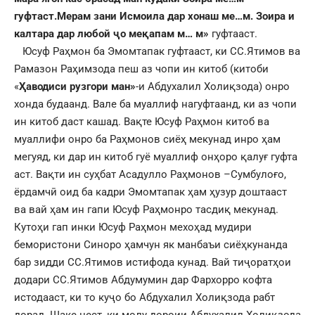
гуфтаст.Мерам зани Исмоила дар хонаш ме…м. Зоира и
калтара дар любой ҷо меқапам м… м»
гуфтааст.
Юсуф Раҳмон ба Эмомтапак гуфтааст, ки СС.Ятимов ва
Рамазон Раҳимзода пеш аз чопи ин китоб (китоби
«
Ҳаводиси рузгори ман»
-и Абдухалил Холиқзода) онро
хонда будаанд. Вале ба муаллиф нагуфтаанд, ки аз чопи
ин китоб даст кашад. Вақте Юсуф Раҳмон китоб ва
муаллифи онро ба Раҳмонов сиёҳ мекунад инро ҳам
мегуяд, ки дар ин китоб гуё муаллиф онҳоро қалуғ гуфта
аст. Вақти ин суҳбат Асадулло Раҳмонов –Сумбулоғо,
ёрдамчӣ оид ба кадри Эмомтапак ҳам ҳузур доштааст
ва вай ҳам ин гапи Юсуф Раҳмонро тасдиқ мекунад.
Кутоҳи гап инки Юсуф Раҳмон мехоҳад мудири
бемористони Синоро ҳамчун як манбаъи сиёҳкунанда
бар зидди СС.Ятимов истифода кунад. Вай тиҷоратҳои
додари СС.Ятимов Абдумумин дар Фархорро кофта
истодааст, ки то куҷо бо Абдухалил Холиқзода рабт