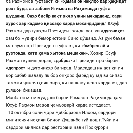
ба Раҳмонов гуфтааст, ки
«ҳамаи он нақлҳо дар ҳақиқат
рост буда, аз забони Ятимов ва Раҳимзода гуфта
шудаанд. Онҳо бисёр вақт якҷо ужин мекарданд, сари
хурок ҳар кадоме қиссаҳо карда механдиданд.”
Юсуф
Раҳмон дар гушҳои Президент хонда аст, ки
«дугониҳо»
ҳам бо мудири бемористони Сино қӯшанд. Аз руи баъзе
маълумотҳо Президент гуфтаст, ки «
бмбрен ай и
рузтонда, кати ҳама хытона мешакен».
Ҳозир Юсуф
Раҳмон кушиш дорад,
«добро»-
и Президентро барои
«допрос»-
и дугоникҳо бигирад. Мақсадаш ин аст ки ин
кор сабаб шаваду як бор онҳоро фарёд кунад ва сипас
тамоми ҷиноятҳояшонро, ки папкаву дело кардааст, дар
руяшон бикашад.
Манбаъи мо мегуяд, ки барои Рамазон Раҳимзода ҳам
Юсуф Раҳмон мавод ҷамъоварӣ карда истодааст.
10 октябри соли ҷорӣ Ҷабборзода Илҳом, сардори
милитсияи ноҳияи Синои Душанбе туй дошт.Туйи ин
сардори милиса дар ресторани нави Прокурори