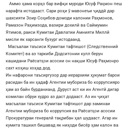
Аммо ҳама корҳо бар вифқи муроди Юсуф Раҳмон пеш
нарафта истодааст. Сари роҳи ӯ мавонеъи ҷиддӣ дар
шахсияти Зоир Соҳибов-домоди калонии Раҳмонов,
Рамазон Раҳимзода, вазири дохилӣ ва Саймумин
Ятимов, раиси Кумитаи Давлатии Амнияти Миллӣ
мисли як харсанги бузург истодаанд.
Масъалаи таъсиси Кумитаи тафтишот (Следственний
Комитет) ва аз таркиби Додситонии кулл берун
кашидани Раёсатҳои асосии он нақши Юсуф Раҳмонро
сахт коҳиш хоҳад дод.
Ин нафарони таъсиргузор дар иерархияи ҳукумат барои
расидан ба ин ҳадаф Агентии мубориза бо коррупсияро
ҳам аз байн бурданианд. Дуруст аст ки ин Агентӣ дигар
комилан обруи худро аз даст додааст. Аз ин ҷиҳат
масъалаи таъсиси Кумитаи тафтишот дар заминаи
Агентии мубориза бо коррупсия ва Раёсатҳои асосии
Прокуратураи генералӣ тақрибан ҳал шудааст. Агар ин
кумита ташкил бишавад як ниҳоди бисёр ҳам калон ва