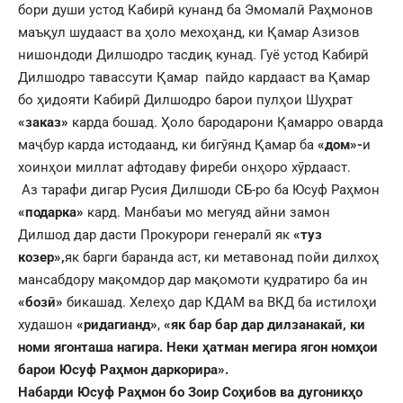
бори души устод Кабирӣ кунанд ба Эмомалӣ Раҳмонов
маъқул шудааст ва ҳоло мехоҳанд, ки Қамар Азизов
нишондоди Дилшодро тасдиқ кунад. Гуё устод Кабирӣ
Дилшодро тавассути Қамар пайдо кардааст ва Қамар
бо ҳидояти Кабирӣ Дилшодро барои пулҳои Шуҳрат
«заказ»
карда бошад. Ҳоло бародарони Қамарро оварда
маҷбур карда истодаанд, ки бигӯянд Қамар ба
«дом»-
и
хоинҳои миллат афтодаву фиреби онҳоро хӯрдааст.
Аз тарафи дигар Русия Дилшоди СБ-ро ба Юсуф Раҳмон
«подарка»
кард. Манбаъи мо мегуяд айни замон
Дилшод дар дасти Прокурори генералӣ як
«туз
козер»,
як барги баранда аст, ки метавонад пойи дилхоҳ
мансабдору мақомдор дар мақомоти қудратиро ба ин
«бозӣ»
бикашад. Хелеҳо дар КДАМ ва ВКД ба истилоҳи
худашон
«ридагианд»
,
«як бар бар дар дилзанакай, ки
номи ягонташа нагира. Неки ҳатман мегира ягон номҳои
барои Юсуф Раҳмон даркорира».
Набарди Юсуф Раҳмон бо Зоир Соҳибов ва дугоникҳо