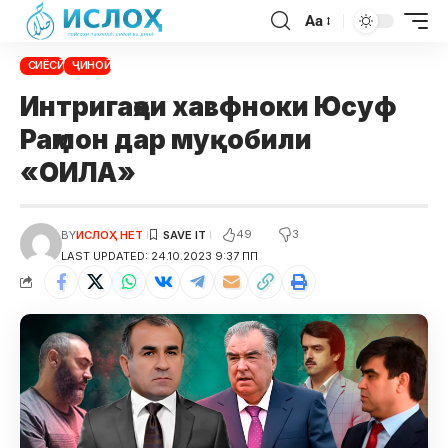
Aa
СИЁСӢ
ҶИНОӢ
Интригаҳои хавфноки Юсуф
Раҳмон дар муқобили
«ОИЛА»
49
3
BY
ИСЛОҲ НЕТ
LAST UPDATED: 24.10.2023 9:37 ПП