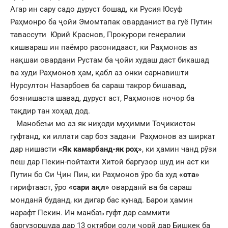
Агар ин сару садо дуруст бошад, ки Русия Юсуф
Раҳмонро ба ҷойи Эмомтапак оварданист ва гуё Путин
тавассути Юрий Краснов, Прокурори генералии
кишвараш ин паёмро расонидааст, ки Раҳмонов аз
нақшаи овардани Рустам ба ҷойи худаш даст бикашад
ва худи Раҳмонов ҳам, қабл аз онки сарнавишти
Нурсултон Назарбоев ба сараш такрор бишавад,
бознишаста шавад, дуруст аст, Раҳмонов ночор ба
тақдир тан хоҳад дод.
Манобеъи мо аз як ниҳоди муҳимми Тоҷикистон
гуфтанд, ки иллати сар боз задани Раҳмонов аз ширкат
дар нишасти
«Як камарбанд-як роҳ»
, ки ҳамин чанд рӯзи
пеш дар Пекин-пойтахти Хитой баргузор шуд ин аст ки
Путин бо Си Ҷин Пин, ки Раҳмонов ӯро ба худ
«ота»
гирифтааст, ӯро
«сари ақл»
оварданӣ ва ба сараш
монданӣ буданд, ки дигар бас кунад. Барои ҳамин
нарафт Пекин. Ин манбаъ гуфт дар саммити
баргузоршуда дар 13 октябри соли ҷорӣ дар Бишкек ба