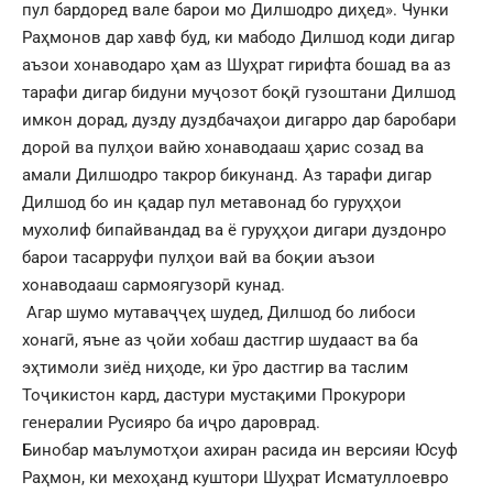
пул бардоред вале барои мо Дилшодро диҳед». Чунки
Раҳмонов дар хавф буд, ки мабодо Дилшод коди дигар
аъзои хонаводаро ҳам аз Шуҳрат гирифта бошад ва аз
тарафи дигар бидуни муҷозот боқӣ гузоштани Дилшод
имкон дорад, дузду дуздбачаҳои дигарро дар баробари
дороӣ ва пулҳои вайю хонаводааш ҳарис созад ва
амали Дилшодро такрор бикунанд. Аз тарафи дигар
Дилшод бо ин қадар пул метавонад бо гуруҳҳои
мухолиф бипайвандад ва ё гуруҳҳои дигари дуздонро
барои тасарруфи пулҳои вай ва боқии аъзои
хонаводааш сармоягузорӣ кунад.
Агар шумо мутаваҷҷеҳ шудед, Дилшод бо либоси
хонагӣ, яъне аз ҷойи хобаш дастгир шудааст ва ба
эҳтимоли зиёд ниҳоде, ки ӯро дастгир ва таслим
Тоҷикистон кард, дастури мустақими Прокурори
генералии Русияро ба иҷро дароврад.
Бинобар маълумотҳои ахиран расида ин версияи Юсуф
Раҳмон, ки мехоҳанд куштори Шуҳрат Исматуллоевро