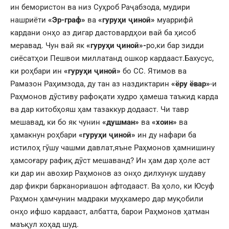
ин бемористон ва низ Суҳроб Раҷабзода, мудири
нашриёти
«Эр-граф»
ва
«гуруҳи ҷиноӣ»
муаррифӣ
кардани онҳо аз дигар дастовардҳои вай ба ҳисоб
меравад. Чун вай як
«гуруҳи ҷиноӣ»-
ро,ки бар зидди
сиёсатҳои Пешвои миллатанд ошкор кардааст.Бахусус,
ки роҳбари ин
«гуруҳи ҷиноӣ»
бо СС. Ятимов ва
Рамазон Раҳимзода, ду тан аз наздиктарин
«ёру ёвар»
-и
Раҳмонов дӯстиву рафоқати худро ҳамеша таъкид карда
ва дар китобҳояш ҳам тазаккур додааст. Чи тавр
мешавад, ки бо як чунин
«душман»
ва
«хоин»
ва
ҳамакнун роҳбари
«гуруҳи ҷиноӣ»
ин ду нафари ба
истилоҳ гӯшу чашми давлат,яъне Раҳмонов ҳамнишину
ҳамсоғару рафиқ дӯст мешаванд? Ин ҳам дар ҳоле аст
ки дар ин авохир Раҳмонов аз онҳо дилхунук шудаву
дар фикри барканориашон афтодааст. Ва ҳоло, ки Юсуф
Раҳмон ҳамчунин мадраки муҳкамеро дар муқобили
онҳо ифшо кардааст, албатта, барои Раҳмонов ҳатман
маъқул хоҳад шуд.