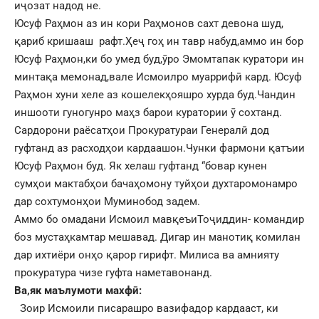
иҷозат надод не.
Юсуф Раҳмон аз ин кори Раҳмонов сахт девона шуд,
қариб кришааш рафт.Ҳеҷ гоҳ ин тавр набуд,аммо ин бор
Юсуф Раҳмон,ки бо умед буд,ӯро Эмомтапак куратори ин
минтақа мемонад,вале Исмоилро муаррифӣ кард. Юсуф
Раҳмон хуни хеле аз кошелекҳояшро хурда буд.Чандин
иншооти гуногунро маҳз барои куратории ӯ сохтанд.
Сардорони раёсатҳои Прокуратураи Генералӣ дод
гуфтанд аз расходҳои кардаашон.Чунки фармони қатъии
Юсуф Раҳмон буд. Як хелаш гуфтанд “бовар кунен
сумҳои мактабҳои бачаҳомону туйҳои духтаромонамро
дар сохтумонҳои Муминобод задем.
Аммо бо омадани Исмоил мавқеъиТоҷиддин- командир
боз мустаҳкамтар мешавад. Дигар ин манотиқ комилан
дар ихтиёри онҳо қарор гирифт. Милиса ва амнияту
прокуратура чизе гуфта наметавонанд.
Ва,як маълумоти махфӣ:
Зоир Исмоили писарашро вазифадор кардааст, ки