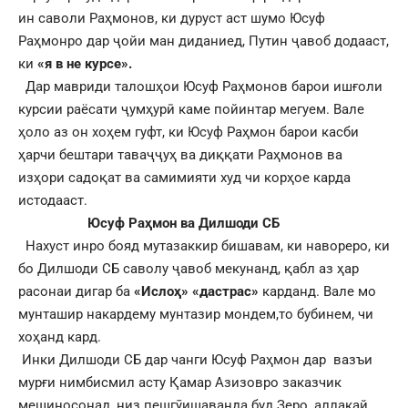
ин саволи Раҳмонов, ки дуруст аст шумо Юсуф
Раҳмонро дар ҷойи ман диданиед, Путин ҷавоб додааст,
ки
«я в не курсе».
Дар мавриди талошҳои Юсуф Раҳмонов барои ишғоли
курсии раёсати ҷумҳурӣ каме пойинтар мегуем. Вале
ҳоло аз он хоҳем гуфт, ки Юсуф Раҳмон барои касби
ҳарчи бештари таваҷҷуҳ ва диққати Раҳмонов ва
изҳори садоқат ва самимияти худ чи корҳое карда
истодааст.
Юсуф Раҳмон ва Дилшоди СБ
Нахуст инро бояд мутазаккир бишавам, ки навореро, ки
бо Дилшоди СБ саволу ҷавоб мекунанд, қабл аз ҳар
расонаи дигар ба
«Ислоҳ»
«дастрас»
карданд. Вале мо
мунташир накардему мунтазир мондем,то бубинем, чи
хоҳанд кард.
Инки Дилшоди СБ дар чанги Юсуф Раҳмон дар вазъи
мурғи нимбисмил асту Қамар Азизовро заказчик
мешиносонад, низ пешгӯишаванда буд.Зеро, аллакай