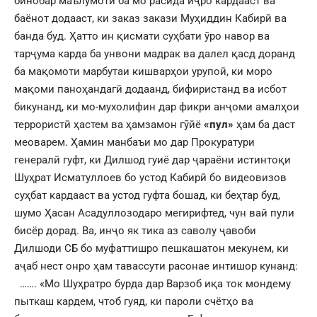
бинобар маълумоти ба мо расида иҷро кардааст ва
баёнот додааст, ки заказ закази Муҳиддин Кабирӣ ва
банда буд. Ҳатто ин қисмати суҳбати ӯро навор ва
тарҷума карда ба унвони мадрак ва далел қасд доранд
ба мақомоти марбутаи кишварҳои урупоӣ, ки моро
мақоми паноҳандагӣ додаанд, бифиристанд ва исбот
бикунанд, ки мо-мухолифин дар фикри анҷоми амалҳои
террористӣ ҳастем ва ҳамзамон гӯйё
«пул»
ҳам ба даст
меоварем. Ҳамин манбаъи мо дар Прокуратури
генералӣ гуфт, ки Дилшод гуиё дар ҷараёни истинтоқи
Шуҳрат Исматуллоев бо устод Кабирӣ бо видеовизов
суҳбат кардааст ва устод гуфта бошад, ки беҳтар буд,
шумо Ҳасан Асадуллозодаро мегирифтед, чун вай пули
бисёр дорад. Ва, инҷо як тика аз саволу ҷавоби
Дилшоди СБ бо муфаттишро пешкашатон мекунем, ки
аҷаб нест онро ҳам тавассути расонае интишор кунанд:
……. «Мо Шуҳратро бурда дар Варзоб иқа ток мондему
пыткаш кардем, чтоб гуяд, ки пароли счётҳо ва