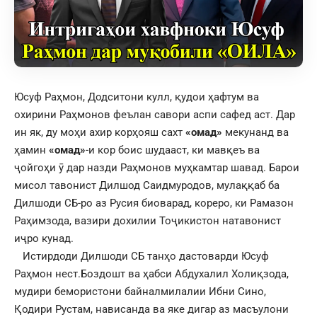
Юсуф Раҳмон, Додситони кулл, қудои ҳафтум ва
охирини Раҳмонов феълан савори аспи сафед аст. Дар
ин як, ду моҳи ахир корҳояш сахт
«омад»
мекунанд ва
ҳамин
«омад»
-и кор боис шудааст, ки мавқеъ ва
ҷойгоҳи ӯ дар назди Раҳмонов муҳкамтар шавад. Барои
мисол тавонист Дилшод Саидмуродов, мулаққаб ба
Дилшоди СБ-ро аз Русия биоварад, кореро, ки Рамазон
Раҳимзода, вазири дохилии Тоҷикистон натавонист
иҷро кунад.
Истирдоди Дилшоди СБ танҳо дастоварди Юсуф
Раҳмон нест.Боздошт ва ҳабси Абдухалил Холиқзода,
мудири бемористони байналмилалии Ибни Сино,
Қодири Рустам, нависанда ва яке дигар аз масъулони