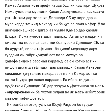
Қамар Азизов
«эътироф»
карда буд, ки куштори Шӯҳрат
Исматуллоеви муовини Ҳасан Асадуллозода
«заказ»-
и
уст. Ин ҳам дар ҳоле, ки Дилшоди СБ ду поро дар як
муза карда таъкид мекард, ки ба ҷуз аз панҷ нафар- ӯ ва
шогирдонаш-каси дигар, аз ҷумла Қамар дар қазияи
Шуҳрат Исматуллоев даст надорад. Аз ин рӯ нашри ин
қисмат ва порае аз раванди бозпурсии Дилшоди СБ, ки
ба дурустӣ, сирри тафтишот ба ҳисоб мераваду дарз
хурдани он ғайриқонунӣ аст вале махсус ва
ҳадафмандона расонаӣ карданд, ба он хотир аст ки
нишон диҳанд тафтишот дар мавриди Қамар Азизови
«домсоз»
ҳеҷ ғалате накардааст ва ин Қамар аст ки
қатли Шуҳратро заказ кардааст. Ба иборати дигар
суҳбатҳои Дилшоди СБ дар ҳузури муфаттишон як навъ
«опроврежений»
ба гуфтаи худаш ва як навъ исботсозии
мавқеи тафтишот аст.
Як манбаъи огоҳ гуфт, ки Юсуф Раҳмон бо гуруҳи
ҳунарии Анис ва Мунис, бародарзодаҳои Қамар Азизов