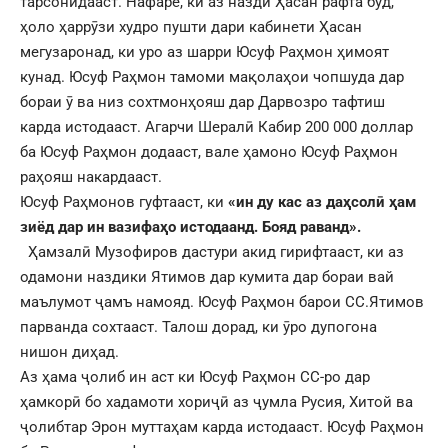
тарсонидааст. Нафаре, ки аз назди Ҳасан рафта буд,
ҳоло ҳаррӯзи худро пушти дари кабинети Ҳасан
мегузаронад, ки уро аз шарри Юсуф Раҳмон ҳимоят
кунад. Юсуф Раҳмон тамоми мақолаҳои чопшуда дар
бораи ӯ ва низ сохтмонҳояш дар Дарвозро тафтиш
карда истодааст. Агарчи Шералӣ Кабир 200 000 доллар
ба Юсуф Раҳмон додааст, вале ҳамоно Юсуф Раҳмон
раҳояш накардааст.
Юсуф Раҳмонов гуфтааст, ки
«ин ду кас аз даҳсолӣ ҳам
зиёд дар ин вазифаҳо истодаанд. Бояд раванд».
Ҳамзалӣ Музофиров дастури акид гирифтааст, ки аз
одамони наздики Ятимов дар кумита дар бораи вай
маълумот ҷамъ намояд. Юсуф Раҳмон барои СС.Ятимов
парванда сохтааст. Талош дорад, ки ӯро дупогона
нишон диҳад.
Аз ҳама ҷолиб ин аст ки Юсуф Раҳмон СС-ро дар
ҳамкорӣ бо хадамоти хориҷӣ аз ҷумла Русия, Хитой ва
ҷолибтар Эрон муттаҳам карда истодааст. Юсуф Раҳмон