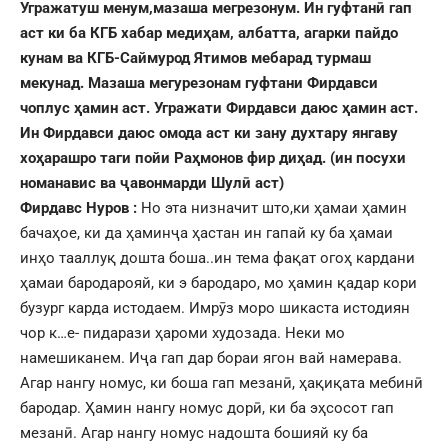
Угражатуш менум,мазаша мегрезонум.
Ин гуфтанӣ гап
аст ки ба КГБ хабар медиҳам, албатта, агарки пайдо
кунам ва КГБ-Саймурод Ятимов мебарад турмаш
мекунад. Мазаша мегурезонам гуфтани Фирдавси
чоплус ҳамин аст. Угражати Фирдавси даюс ҳамин аст.
Ин Фирдавси даюс омода аст ки зану духтару янгаву
хоҳарашро таги пойи Раҳмонов фир диҳад. (ин посухи
номанавис ва ҷавонмарди Шулӣ аст)
Фирдавс Нуров :
Но эта низначит што,ки ҳамаи ҳамин
бачаҳое, ки да ҳаминҷа ҳастан ин гапай ку ба ҳамаи
инҳо тааллуқ дошта боша..ин тема фақат огоҳ кардани
ҳамаи бародарояй, ки э бародаро, мо ҳамин қадар кори
бузург карда истодаем. Имрӯз моро шикаста истодиян
чор к…е- пидарази ҳароми худозада. Неки мо
намешиканем. Иҷа гап дар бораи ягон вай намерава.
Агар нангу номус, ки боша гап мезанӣ, ҳақиқата мебинӣ
бародар. Ҳамин нангу номус дорӣ, ки ба эҳсосот гап
мезанӣ. Агар нангу номус надошта бошияй ку ба