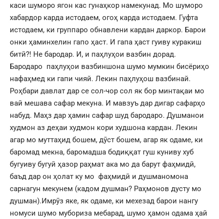
каси шуморо ягон кас гунаҳкор намекунад. Мо шуморо
хабардор карда истодаем, огоҳ карда истодаем. Гуфта
истодаем, ки группаро обнавлени кардан даркор. Барои
онки ҳаминхелин гапо ҳаст. И гапа ҳаст гуиву куракиш
битӣ?! Не бародар. И, и паҳлуҳои вазбин дорад.
Бародаро паҳлуҳои вазбиншона шумо мумкин бисёриҳо
нафаҳмед ки гапи чияй. Лекин паҳлуҳош вазбинай.
Роҳбари давлат дар се сол-чор сол як бор минтақаи мо
вай мешава сафар мекуна. И мавзуъ дар дигар сафарҳо
набуд. Маҳз дар ҳамин сафар шуд бародаро. Душманои
худмон аз деҳаи худмон кори худшона кардан. Лекин
агар мо муттаҳид бошем, дӯст бошем, агар як одаме, ки
баромад мекна, баромадша бодиққат гуш куниву хуб
бугуиву бугуӣ ҳазор раҳмат ака мо да барут фаҳмидӣ,
баъд дар он ҳолат ку мо фаҳмидӣ и душманомона
сарнагун мекунем (кадом душман? Раҳмонов дусту мо
душман).Имрӯз яке, як одаме, ки мехезад барои нангу
номуси шумо мубориза мебарад, шумо ҳамон одама ҳай