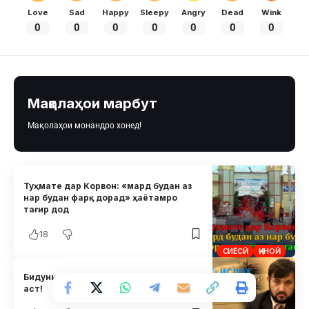
Love
Sad
Happy
Sleepy
Angry
Dead
Wink
0
0
0
0
0
0
0
Мақолаҳои марбут
Мақолаҳои монандро хонед!
Туҳмате дар Корвон: «мард будан аз
нар будан фарқ дорад» ҳаётамро
тағир дод
18
СИЁСӢ
ҶИНОӢ
Бидуни худситоӣ: Ҳоло танҳо «Ислоҳ»
аст!