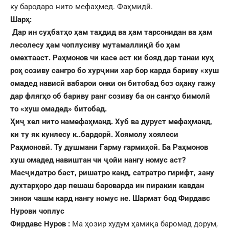
ку бародаро нито мефаҳмед. Фаҳмидӣ.
Шарҳ:
Дар ин суҳбатҳо ҳам таҳдид ва ҳам тарсонидан ва ҳам
лесолесу ҳам чоплусиву мутамаллиқӣ бо ҳам
омехтааст.
Раҳмонов чи касе аст ки бояд дар танаи куҳ
роҳ созиву сангро бо хурҷини хар бор карда бариву «хуш
омадед нависӣ вабарои онки он битобад боз оҳаку гажу
дар флягҳо об бариву ранг созиву ба он сангҳо бимолӣ
то «хуш омадед» битобад.
Ҳиҷ хел нито намефаҳманд. Хуб ва дуруст мефаҳманд,
ки ту як кунлесу к..бардорӣ. Хоямолу хоялеси
Раҳмоновӣ. Ту душмани Ғарму ғармиҳоӣ. Ба Раҳмонов
хуш омадед навиштан чи ҷойи нангу номус аст?
Масҷидатро баст, ришатро канд, сатратро гирифт, зану
духтарҳоро дар пешаш бароварда ин пиракии кавдан
зинои чашм кард нангу номус не. Шармат бод Фирдавс
Нурови чоплус
Фирдавс Нуров :
Ма ҳозир худум ҳамиқа баромад дорум,