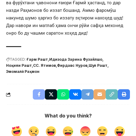
ва фурӯхтани ҷавонони ғаюри Ғармӣ ҳастанд, то дар
назди Раҳмонов бо иззат бошанд. Аммо фаромӯш
накунед шумо ҳаргиз бо иззату эҳтиром нахоҳед шуд!
Дар навори ин матлаб ҳама ончи рӯйи сафҳа мехонед
онро бо ду чашми саратон хоҳед дид!
TAGGED:
Ғарм Рашт
Идизода Зарина Фузайлшо
Ноҳияи Рашт
СС. Ятимов
Фирдавс Нуров
Шул Рашт
Эмомалӣ Раҳмон
What do you think?