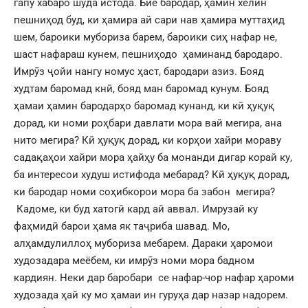
гапу хабаро шуда истода. Биё бародар, ҳамин хелин
пешниҳод буд, ки ҳамира ай сари нав ҳамира муттаҳид
шем, бароики мубориза барем, бароики сиҳ нафар не,
шаст нафараш кунем, пешниҳодо ҳаминанд бародаро.
Имрӯз ҷойи нангу номус ҳаст, бародари азиз. Бояд
худтам баромад кнӣ, бояд ман баромад кунум. Бояд
ҳамаи ҳамин бародарҳо баромад кунанд, ки кӣ ҳуқуқ
дорад, ки номи роҳбари давлати мора вай мегира, ана
нито мегира? Кӣ ҳуқуқ дорад, ки корҳои хайри мораву
садақаҳои хайри мора ҳайҳу ба монанди дигар корай ку,
ба интересои худуш истифода мебарад? Кӣ ҳуқуқ дорад,
ки бародар номи соҳибкорои мора ба забон мегира?
Кадоме, ки буд хатогӣ кард ай аввал. Имрузай ку
фаҳмидӣ барои ҳама як таҷриба шавад. Мо,
алҳамдулиллоҳ мубориза мебарем. Дараки ҳаромои
худозадара меёбем, ки имрӯз номи мора бадном
кардиян. Неки дар баробари се нафар-чор нафар ҳароми
худозада ҳай ку мо ҳамаи ин гуруҳа дар назар надорем.