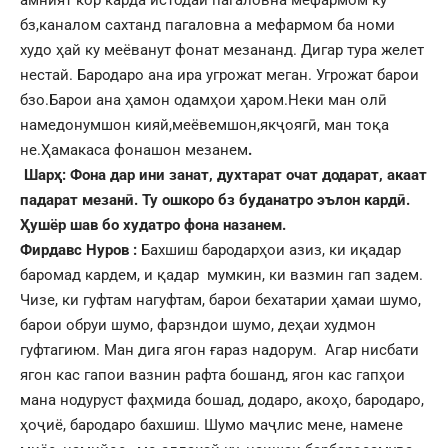
амният кор карда истодай пагаловна мефармом ку
бз,каналом сахтанд пагаловна а мефармом ба номи
худо ҳай ку меёванут фонат мезананд. Дигар тура желет
нестай. Бародаро ана ира угрожат меган. Угрожат барои
бзо.Барои ана ҳамон одамҳои ҳаром.Неки ман олӣ
намедонумшон кияй,меёвемшон,якҷоягӣ, ман тоқа
не.Ҳамакаса фонашон мезанем
.
Шарҳ:
Фона дар ини занат,
духтарат очат додарат,
акаат
падарат мезанӣ.
Ту ошкоро бз буданатро эълон кардӣ.
Ҳушёр шав бо худатро фона назанем.
Фирдавс Нуров :
Бахшиш бародарҳои азиз, ки иқадар
баромад кардем, и қадар мумкин, ки вазмин гап задем.
Чизе, ки гуфтам нагуфтам, барои бехатарии ҳамаи шумо,
барои обруи шумо, фарзндои шумо, деҳаи худмон
гуфтагиюм. Ман дига ягон ғараз надорум. Агар нисбати
ягон кас гапои вазнин рафта бошанд, ягон кас гапҳои
мана нодуруст фаҳмида бошад, додаро, акоҳо, бародаро,
ҳоҷиё, бародаро бахшиш. Шумо маҷлис мене, намене