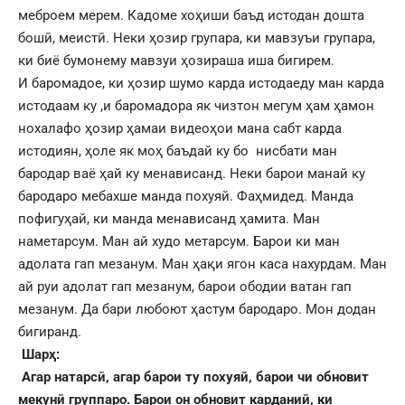
меброем мерем. Кадоме хоҳиши баъд истодан дошта
бошӣ, меистӣ. Неки ҳозир групара, ки мавзуъи групара,
ки биё бумонему мавзуи ҳозираша иша бигирем.
И баромадое, ки ҳозир шумо карда истодаеду ман карда
истодаам ку ,и баромадора як чизтон мегум ҳам ҳамон
нохалафо ҳозир ҳамаи видеоҳои мана сабт карда
истодиян, ҳоле як моҳ баъдай ку бо нисбати ман
бародар ваё ҳай ку менависанд. Неки барои манай ку
бародаро мебахше манда похуяй. Фаҳмидед. Манда
пофигуҳай, ки манда менависанд ҳамита. Ман
наметарсум. Ман ай худо метарсум. Барои ки ман
адолата гап мезанум. Ман ҳақи ягон каса нахурдам. Ман
ай руи адолат гап мезанум, барои ободии ватан гап
мезанум. Да бари любоют ҳастум бародаро. Мон додан
бигиранд.
Шарҳ:
Агар натарсӣ,
агар барои ту похуяй,
барои чи обновит
мекунӣ группаро.
Барои он обновит карданиӣ, ки