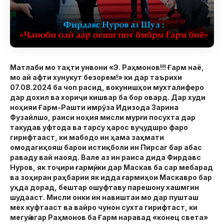
Матлаби мо таҳти унвони «Э. Раҳмонов!!! Ғарм наё,
мо ай афти хунукут безорем!» ки дар таърихи
07.08.2024 ба чоп расид, вокунишҳои мухталиферо
дар дохил ва хориҷи кишвар ба бор овард. Дар худи
ноҳияи Ғарм-Рашти имрӯза Идизода Зарина
Фузайлшо, раиси ноҳия мисли мурғи посухта дар
такудав уфтода ва тарсу ҳарос вуҷудшро фаро
гирифтааст, ки мабодо ин ҳама заҳмати
омодагиҳояш барои истиқболи ин Пирсаг бар абас
раваду вай наояд. Вале аз ин раиса дида Фирдавс
Нуров, як тоҷири ғармӣ, ки дар Маскав ба сар мебарад
ва зоҳиран раҳбарии як идда ғармиҳои Маскавро бар
уҳда дорад, бештар ошуфтаву парешону хашмгин
шудааст. Мисли онки ин навиштаи мо дар пушташ
мех куфтааст ва вайро чунон сухта гирифтаст, ки
мегуӣ агар Раҳмонов ба Ғарм наравад «конец света»