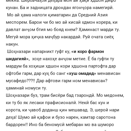
мекна. Шербачаҳой деҳара мон ай ҳақи хдшон дифо
кунан. Ба и задницата дрондан ягонҷора намегирӣ.
Мо ай ҳама налоги қиматарин да Средний Азия
меспорем. Барои чи бо мо ай кисай хдмон корера, ки
давлат анҷом бтия мо бояд кнем? Ҳаминаст марди ту.
Мегуй мора ҳиҷка маҷбур накардай. Руй очата сиёҳ
накун.
Шоҳназари напарникт гуфт ку,
«и коро фармон
шидагияй»,
хоҳе нахоҳе анҷом метие. Ё ба гуфти ту
мардум ба хоҳиши хдшон кори хдшона партофта дар
офтоби гарм, дар куҳ бо санг
«хуш омадед»
менависан
мусафедо???!! Дар афтови гарм ном менависан?
ҳаминай номуси ту.
Шоҳназари буз, трам бисёри бад гзарондӣ. Мо медонем,
ки ту бо як лесаки прафисионалӣ. Некӣ бас кун и
корота, ки ҷавоб доданш қин мешавад. Э, шерой нари
деҳа! Шумо ай қафои и бузо нарен, камтар саротона
бардорен!! Ино ба беномусӣ мебаран мо ва шуморо