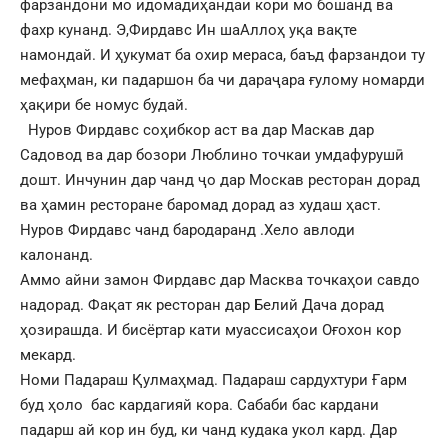
фарзандони мо идомадиҳандаи кори мо бошанд ва
фахр кунанд. Э,Фирдавс Ин шаАллоҳ уқа вақте
намондай. И ҳукумат ба охир мераса, баъд фарзандои ту
мефаҳман, ки падаршон ба чи дараҷара ғулому номарди
ҳақири бе номус будай.
Нуров Фирдавс соҳибкор аст ва дар Маскав дар
Садовод ва дар бозори Люблино точкаи умдафурушӣ
дошт. Инчунин дар чанд ҷо дар Москав ресторан дорад
ва ҳамин ресторане баромад дорад аз худаш ҳаст.
Нуров Фирдавс чанд бародаранд .Хело авлоди
калонанд.
Аммо айни замон Фирдавс дар Масква точкаҳои савдо
надорад. Фақат як ресторан дар Белий Дача дорад
ҳозирашда. И бисёртар кати муассисаҳои Оғохон кор
мекард.
Номи Падараш Қулмаҳмад. Падараш сардухтури Ғарм
буд ҳоло бас кардагияй кора. Сабаби бас кардани
падарш ай кор ин буд, ки чанд кудака укол кард. Дар