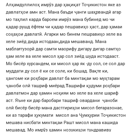
Алҳамдуллилоҳ имрӯз дар ҳақиқат Тоҷикистон яке аз
давлатҳои амн аст. Мана баъди ҷанги шаҳрвандӣ агар
мо таҳлил карда бароем имрӯз мана бубинед мо чи
қадар рушд ёфтем чи қадар пешравиҳо ҳаст, дар ҳамаи
соҳаҳои давлатӣ. Агарки мо бинем пешравиҳо хеле ва
хеле зиёд дида истодаан,дида мешаванд. Мана
маблағгузорӣ дар самти маорифу дигару дигар самтҳо
ҳам хеле ва хеле мисол ҳар сол зиёд шуда истодааст.
Мо бисёр хурсандем, ки мисол ҳар як -ду сол, се сол дар
муддати ду сол ё ки се соле, ки бошад. Вақте ки,
ҳангоме ки роҳбари давлат ба минтақаи мо муҳтарам
ҷаноби олӣ ташриф миёрад.
Т
ашрифи қудуми роҳбари
давлатмон дар ҳамин ноҳияи мо хеле ва хеле шариф
аст. Яъне ки дар баробари ташриф овардани ҷаноби
олӣ бисёр бисёр мана дастгириҳои мисол беғаразонае,
ки аз тарафи ҳукумати мисол ана Ҷумҳурии Тоҷикистон
мешава нисбати минтақаи Рашт мисол мана кашида
мешавад. Мо имрӯз ҳамин нозукиҳои тундравиву