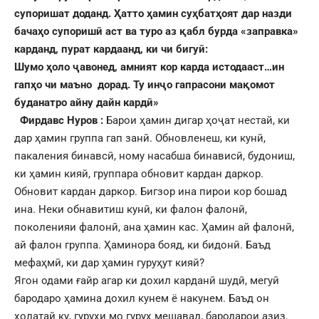
супоришат доданд. Ҳатто ҳамин суҳбатҳоят дар назди
бачаҳо супоришӣ аст ва туро аз қабл бурда «заправка»
карданд, пурат кардаанд, ки чи бигуӣ:
Шумо ҳоло ҷавонед, амният кор карда истодааст…ин
гапҳо чи маъно дорад. Ту инҷо гапрасони мақомот
буданатро айну дайн кардӣ»
Фирдавс Нуров :
Барои ҳамин дигар ҳоҷат нестай, ки
дар ҳамин группа гап занӣ. Обновленеш, ки кунӣ,
пакаления бинавсӣ, ному насабша бинависӣ, будониш,
ки ҳамин кияй, группара обновит кардан даркор.
Обновит кардан даркор. Бигзор ина пирои кор бошад
ина. Неки обнавитиш кунӣ, ки фалон фалонӣ,
поколенияи фалонӣ, ана ҳамин кас. Ҳамин ай фалонӣ,
ай фалон группа. Ҳаминора бояд, ки бидонӣ. Баъд
мефаҳмӣ, ки дар ҳамин гуруҳут кияй?
Ягон одами ғайр агар ки дохил карданӣ шудӣ, мегуӣ
бародаро ҳамина дохил кунем ё накунем. Баъд он
ҳолатай ку, гуруҳи мо гуруҳ мешавад, бародарои азиз.