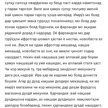
сулҳу салоҳа овардагиан ку баъд паст карда наметонад
у параи тарозуя. Вале ана ҳамун сулҳу тинҷиву амонӣ
вай ҳамон параи тарозу ҷоша мегирад. Имрӯз мо бояд
дар ҷамъият мана гуруҳҳо покаленияҳо, мо бояд дар
хонаи худмон бояд будонем, ки фарзанди мо ақидаи
радикалӣ дорад ё надорад. Оё фарзандои мо дар
гурӯҳҳои ифротгар шомил ҳастан ё нестан, новобаста аз
оне ки…Вақте ки одам ифротгар мешавад, нақша
мекашад, новобаста аз оне, ки амали ҷиноят содир
нашудаст, лекин вай нақшаша уже аллакай дар бораи
ҳамун нақшаҳай ку уже кашидас, ин аллакай статя ҳаст.
Чи кор мекунӣ ту, тра мебаранд зиндонит мекунанту
дига роҳ надорӣ. Ира ҳар як кадоми мо бояд дониста
бошем. Агар ду дузд нақшаи дуздиро мекашанд, ки мо
имрӯз магазини чи кор мекунем, дар деҳаи фурудгоҳ
магазина дуздӣ мекунем. Ҳарчандки ваё нақшаи
дуздишона кардан, аз нақшаи дуздишон мақомотҳои
дахлдор бохабаранд, лекин ҳарчандеки дуздӣ нашудаст,