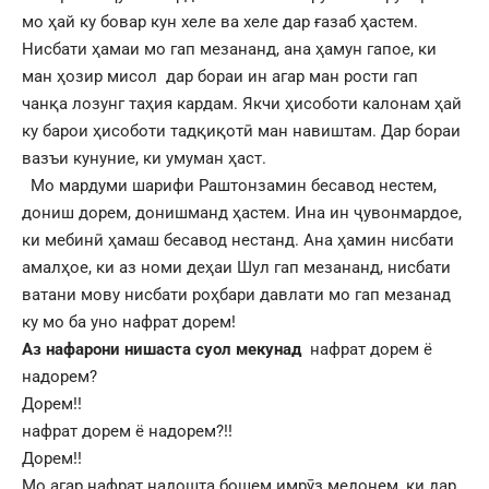
мо ҳай ку бовар кун хеле ва хеле дар ғазаб ҳастем.
Нисбати ҳамаи мо гап мезананд, ана ҳамун гапое, ки
ман ҳозир мисол дар бораи ин агар ман рости гап
чанқа лозунг таҳия кардам. Якчи ҳисоботи калонам ҳай
ку барои ҳисоботи тадқиқотӣ ман навиштам. Дар бораи
вазъи кунуние, ки умуман ҳаст.
Мо мардуми шарифи Раштонзамин бесавод нестем,
дониш дорем, донишманд ҳастем. Ина ин ҷувонмардое,
ки мебинӣ ҳамаш бесавод нестанд. Ана ҳамин нисбати
амалҳое, ки аз номи деҳаи Шул гап мезананд, нисбати
ватани мову нисбати роҳбари давлати мо гап мезанад
ку мо ба уно нафрат дорем!
Аз нафарони нишаста суол мекунад
нафрат дорем ё
надорем?
Дорем!!
нафрат дорем ё надорем?!!
Дорем!!
Мо агар нафрат надошта бошем имрӯз медонем, ки дар