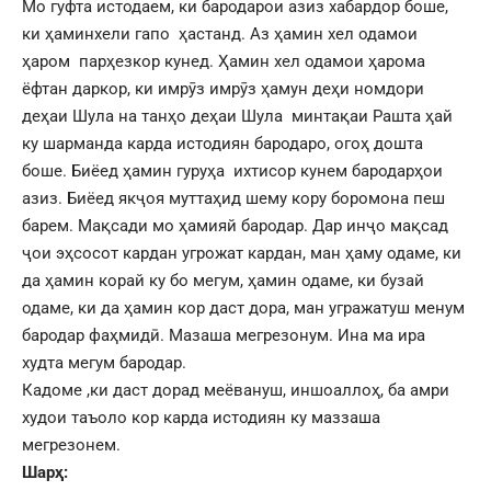
Мо гуфта истодаем, ки бародарои азиз хабардор боше,
ки ҳаминхели гапо ҳастанд. Аз ҳамин хел одамои
ҳаром парҳезкор кунед. Ҳамин хел одамои ҳарома
ёфтан даркор, ки имрӯз имрӯз ҳамун деҳи номдори
деҳаи Шула на танҳо деҳаи Шула минтақаи Рашта ҳай
ку шарманда карда истодиян бародаро, огоҳ дошта
боше. Биёед ҳамин гуруҳа ихтисор кунем бародарҳои
азиз. Биёед якҷоя муттаҳид шему кору боромона пеш
барем. Мақсади мо ҳамияй бародар. Дар инҷо мақсад
ҷои эҳсосот кардан угрожат кардан, ман ҳаму одаме, ки
да ҳамин корай ку бо мегум, ҳамин одаме, ки бузай
одаме, ки да ҳамин кор даст дора, ман угражатуш менум
бародар фаҳмидӣ. Мазаша мегрезонум. Ина ма ира
худта мегум бародар.
Кадоме ,ки даст дорад меёвануш, иншоаллоҳ, ба амри
худои таъоло кор карда истодиян ку маззаша
мегрезонем.
Шарҳ: