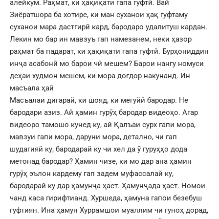
алейкум. Раҳмат, ки ҳақиқати гапа гуфтӣ. Вай
Зиёратшора ба хотире, ки ман суханои ҳақ гуфтаму
суханои мара дастгирӣ кард, бародаро удалитуш кардан.
Лекин мо бар ин мавзуъ гап намезанем, неки ҳазор
раҳмат ба падарат, ки ҳақиқати гапа гуфтӣ. Бурҳониддин
инҷа асабонӣ мо барои чӣ мешем? Барои нангу номуси
деҳаи худмон мешем, ки мора доғдор накунанд. Ин
масъала ҳай
Масъалаи дигарай, ки шояд, ки мегуйӣ бародар. Не
бародари азиз. Ай ҳамин гурӯҳ бародар видеоҳо. Агар
видеоро тамошо кунед ку, ай Қалъаи сурх гапи мора,
мавзуи гапи мора, даруни мора, детално, чи гап
шудагияй ку, бародарай ку чи хел да ӯ гуруҳҳо дода
метонад бародар? Ҳамин чизе, ки мо дар ана ҳамин
гурӯҳ эълон кардему гап задем муфассалай ку,
бародарай ку дар ҳамунҷа ҳаст. Ҳамунҷада ҳаст. Номои
чанд каса гирифтианд. Хуршеда, ҳамуна гапои безебуш
гуфтиян. Ина ҳамун Хуррамшои муаллим чи гуноҳ дорад,