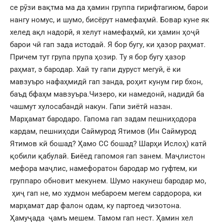
се рӯзи вақтма ма да ҳамин группа гирифтагиюм, барои
нангу номус, и шумо, бисёрут намефаҳмӣ. Бовар куне як
хелед ақл надорӣ, я хелут намефаҳмӣ, ки ҳамин ҳоҷӣ
барои чӣ гап зада истодай. Я бор бугу, ки ҳазор раҳмат.
Причем тут група прупа ҳозир. Ту я бор бугу ҳазор
раҳмат, э бародар. Хай ту гапи дуруст мегуй, ё ки
мавзуъро нафаҳмидӣ гап занда, роҳит кунум гир бхон,
баъд бфаҳм мавзуъра.Чизеро, ки намедонӣ, надидӣ ба
чашмут хулосабандӣ накун. Гапи зиётӣ назан.
Марҳамат бародаро. Гапома гап задам пешниҳодора
кардам, пешниҳоди Саймурод Ятимов (Ин Саймурод
Ятимов кӣ бошад? Ҳамо СС бошад? Шарҳи Ислоҳ) катӣ
қобили қабулай. Биёед гапомоя гап занем. Маҷлистон
мефора маҷлис, намефоратон бародар мо гуфтем, ки
группаро обновит мекунем. Шумо накунеш бародар мо,
ҳиҷ гап не, мо худмон мебароем мегем сардорора, ки
марҳамат дар фалон одам, ку партоед чизотона.
Ҳамуҷада ҷамъ мешем. Тамом гап нест. Ҳамин хел