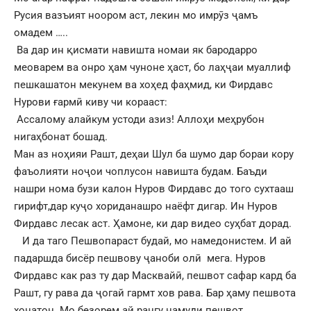
Русия вазъият ноором аст, лекин мо имрӯз ҷамъ
омадем …..
Ва дар ин қисмати навишта номаи як бародарро
меоварем ва онро ҳам чуноне ҳаст, бо лаҳҷаи муаллиф
пешкашатон мекунем ва хоҳед фаҳмид, ки Фирдавс
Нурови ғармӣ киву чи корааст:
Ассалому алайкум устоди азиз! Аллоҳи меҳрубон
нигаҳбонат бошад.
Ман аз ноҳияи Рашт, деҳаи Шул ба шумо дар бораи кору
фаъолияти ноҷои чоплусон навишта будам. Баъди
нашри нома бузи калон Нуров Фирдавс до того сухтааш
гирифт,дар куҷо хориданашро наёфт дигар. Ин Нуров
Фирдавс лесак аст. Ҳамоне, ки дар видео суҳбат дорад.
И да таго Пешвопараст будай, мо намедонистем. И ай
падаршда бисёр пешвову ҷаноби олӣ мега. Нуров
Фирдавс как раз ту дар Масквайӣ, пешвот сафар кард ба
Рашт, гу рава да ҷогай гармт хов рава. Бар ҳаму пешвота
хонатон. Мо безорем ай рангу намуди пешвот.