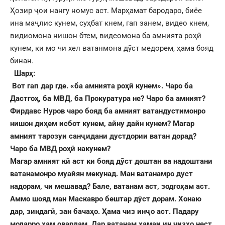
Ҳозир ҷои нангу номус аст. Марҳамат бародаро, биёе
ина маҷлис кунем, суҳбат кнем, гап занем, видео кнем,
видиомона нишон бтем, видеомона ба амнията роҳӣ
кунем, ки мо чи хел ватанмона дӯст медорем, ҳама бояд
бинан.
Шарҳ:
Вот гап дар где. «ба амнията роҳӣ кунем». Чаро ба
Дастгоҳ,
ба МВД,
ба Прокуратура не? Чаро ба амният?
Фирдавс Нуров чаро бояд ба амният ватандустимонро
нишон диҳем исбот кунем, айну дайн кунем?
Магар
амният тарозуи санҷидани дустдории ватан дорад?
Чаро ба МВД роҳӣ накунем?
Магар амният кӣ аст ки бояд д
ӯ
ст доштан ва надоштани
ватанамонро муайян мекунад.
Ман ватанамро дуст
надорам,
чи мешавад?
Бале,
ватанам аст,
зодгоҳам аст.
Аммо шояд ман Маскавро бештар дӯст дорам. Хонаю
дар, зиндагӣ, зан бачаҳо. Ҳама чиз инҷо аст. Падару
модарро ҳам овардам. Дар ватанам ҳамаи ин чизҳо нест.