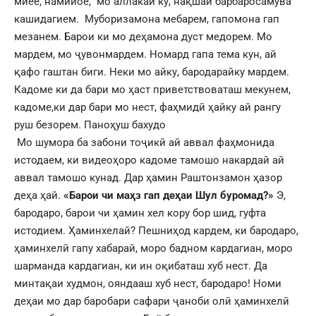
миёе, намийое, мо аллакай ку, нақшаи барбаросамува
кашидагием. Муборизамона мебарем, гапомона гап
мезанем. Барои ки мо деҳамона дуст медорем. Мо
мардем, мо ҷувонмардем. Номард гапа тема кун, ай
қафо гаштан биги. Неки мо айку, бародарайку мардем.
Кадоме ки да бари мо ҳаст приветствоваташ мекунем,
кадоме,ки дар бари мо нест, фаҳмидӣ ҳайку ай рангу
руш безорем. Паноҳуш бахудо
Мо шумора ба забони тоҷикӣ ай аввал фаҳмонида
истодаем, ки видеоҳоро кадоме тамошо накардай ай
аввал тамошо кунад. Дар ҳамин Раштонзамон ҳазор
деҳа ҳай.
«Барои чи маҳз гап деҳаи Шул буромад?»
Э,
бародаро, барои чи ҳамин хел кору бор шид, гуфта
истодием. Ҳаминхелай? Пешниҳод кардем, ки бародаро,
ҳаминхелӣ гапу хабарай, моро бадном кардагиан, моро
шарманда кардагиан, ки ин оқибаташ хуб нест. Да
минтақаи худмон, ояндааш хуб нест, бародаро! Номи
деҳаи мо дар баробари сафари ҷаноби олӣ ҳаминхелӣ