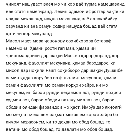
ҷиноят нашудаст ваёя мо чи кор ваё турма намешаванд
ваё статя намегиранд. Лекин одамои ифротгар вақте ки
нақша мекашанд, нақша мекашанд ваё аллакайяйку
ҳарчанд ки ана ҳамун содир нашуда бошад ваё статя
қати чи кор мекунанд
Мисол маҳз мора ҷавонову соҳибкорора бетараф
намемона. Ҳамин рости гап ман, ҳамаи ин
ҷавонмардоики дар шаҳри Масква қарор доранд, кор
мекунанд, фаъолият мекунанд, ҳамаи бародарое, ки
мисол дар ноҳияи Рашт соҳибкоро дар шаҳри Душанбе
ҳамин қадар кору бор ва фаъолият мекунанд, ҳамаи
ҳамин фаъолияти мо ҳамаи корҳои хайре, ки мо
мекунем, ин барои рушди деҳаамон аст, рушди ноҳияи
худмон аст, барои ободии ватану миллат аст, барои
ободии ояндаи фарзандои мо ҳаст. Имрӯз дар якҷоягӣ
мо меҳнат мекашем заҳмат мекашем корои хайра ба
анҷом мерасонем, ки то деҳаи мо обод бошад, то
ватани мо обод бошад, то давлати мо обод бошад.