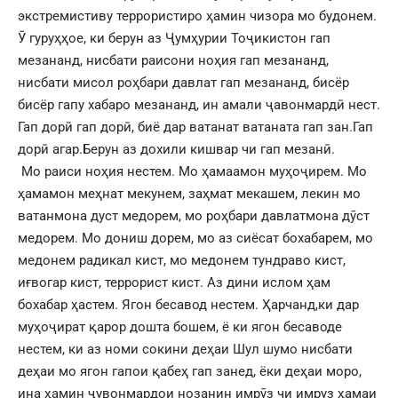
экстремистиву террористиро ҳамин чизора мо будонем.
Ӯ гуруҳҳое, ки берун аз Ҷумҳурии Тоҷикистон гап
мезананд, нисбати раисони ноҳия гап мезананд,
нисбати мисол роҳбари давлат гап мезананд, бисёр
бисёр гапу хабаро мезананд, ин амали ҷавонмардӣ нест.
Гап дорӣ гап дорӣ, биё дар ватанат ватаната гап зан.Гап
дорӣ агар.Берун аз дохили кишвар чи гап мезанӣ.
Мо раиси ноҳия нестем. Мо ҳамаамон муҳоҷирем. Мо
ҳамамон меҳнат мекунем, заҳмат мекашем, лекин мо
ватанмона дуст медорем, мо роҳбари давлатмона дӯст
медорем. Мо дониш дорем, мо аз сиёсат бохабарем, мо
медонем радикал кист, мо медонем тундраво кист,
иғвогар кист, террорист кист. Аз дини ислом ҳам
бохабар ҳастем. Ягон бесавод нестем. Ҳарчанд,ки дар
муҳоҷират қарор дошта бошем, ё ки ягон бесаводе
нестем, ки аз номи сокини деҳаи Шул шумо нисбати
деҳаи мо ягон гапои қабеҳ гап занед, ёки деҳаи моро,
ина ҳамин ҷувонмардои нозанин имрӯз чи имруз ҳамаи