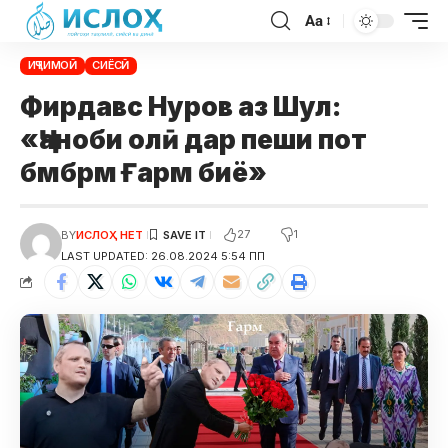
Aa
ИҶТИМОӢ
СИЁСӢ
Фирдавс Нуров аз Шул:
«Ҷаноби олӣ дар пеши пот
бмбрм Ғарм биё»
27
1
BY
ИСЛОҲ НЕТ
LAST UPDATED: 26.08.2024 5:54 ПП