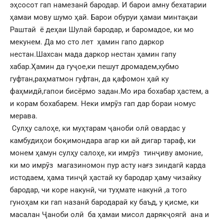
эҳсосот гап намезанӣ бародар. И барои амну бехатарии
ҳамаи мову шумо ҳай. Барои обуруи ҳамаи минтақаи
Раштай ё деҳаи Шулай бародар, и баромадое, ки мо
мекунем. Да мо сто лет ҳамин гапо даркор
нестан.Шахсан мада даркор нестан ҳамин гапу
хабар.Ҳамин да гуҷое,ки пешут дромадем,хубмо
гуфтан,раҳматмон гуфтан, да қафомон ҳай ку
фаҳмидӣ,гапои бисёрмо задан.Мо ира бохабар ҳастем, а
и корам бохабарем. Неки имрӯз гап дар бораи номус
мерава.
Сулҳу салоҳе, ки муҳтарам ҷаноби олӣ овардас у
камбудиҳои боқимондара агар ки ай дигар тараф, ки
монем ҳамун сулҳу салоҳе, ки имрӯз тинҷиву амоние,
ки мо имрӯз магазиномон пур асту нағз зиндагӣ карда
истодаем, ҳама тинҷӣ ҳастай ку бародар ҳаму чизайку
бародар, чи коре накунӣ, чи туҳмате накунӣ ,а того
гуноҳам ки гап назанӣ бародарай ку баъд, у қисме, ки
масалан Ҷаноби олӣ ба ҳамаи мисол дарякҷоягӣ ана и