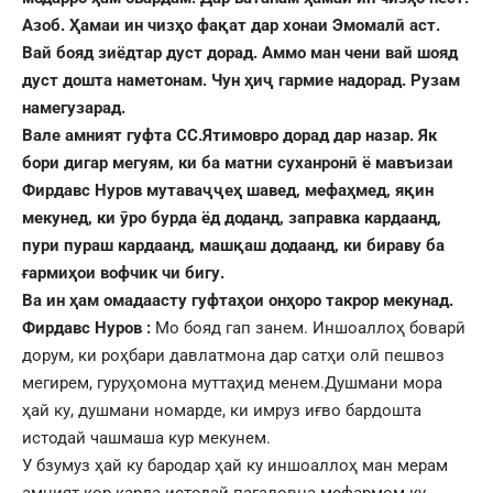
Азоб. Ҳамаи ин чизҳо фақат дар хонаи Эмомалӣ аст.
Вай бояд зиёдтар дуст дорад. Аммо ман чени вай шояд
дуст дошта наметонам. Чун ҳиҷ гармие надорад. Рузам
намегузарад.
Вале амният гуфта СС.Ятимовро дорад дар назар.
Як
бори дигар мегуям, ки ба матни суханронӣ ё мавъизаи
Фирдавс Нуров мутаваҷҷеҳ шавед, мефаҳмед, яқин
мекунед, ки ӯро бурда ёд доданд, заправка кардаанд,
пури пураш кардаанд, машқаш додаанд, ки бираву ба
ғармиҳои вофчик чи бигу.
Ва ин ҳам омадаасту гуфтаҳои онҳоро такрор мекунад.
Фирдавс Нуров :
Мо бояд гап занем. Иншоаллоҳ боварӣ
дорум, ки роҳбари давлатмона дар сатҳи олӣ пешвоз
мегирем, гуруҳомона муттаҳид менем.Душмани мора
ҳай ку, душмани номарде, ки имруз иғво бардошта
истодай чашмаша кур мекунем.
У бзумуз ҳай ку бародар ҳай ку иншоаллоҳ ман мерам