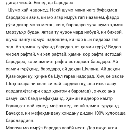
дигар чизай. Бинед да бародаро.
Шумо хай ҷавонед. Некӣ шумо мана нағз буфаҳмед
бародарои азиз, ки мо агар имрӯз гап назанем, фардо
рӯзи дигар мора меган, ки э, бародаро чува шумо ҳамин
мавзуъҳо будан, яктаи ту ҷувонмард набудӣ, ки бихезӣ,
шумо нангу номус надоштен, ки чор к…и пидараз гап
зад. Аз ҳамин гурӯҳанд бародар, аз ҳамин гурӯҳ! Видео
чи хел рафтай, чи хел рафтай, ҳамин кор рафта истодай
бародаро, кори амният рафта истодааст бародаро. Ай
ҳамин гурӯҳанд, бародаро, ай деҳаи Шуланд. Ай деҳаи
Қазноқай ку, ҳиҷке ба Шул ғараз надорад. Ҳиҷ ке овози
Шоҳназара чи хеле ки вай кардиян ку, ана ихел ааау
кардагия(тағири садо ҳангоми баромад) , ҳиҷке ана
ҳамун хел баъд мефаҳманд. Ҳамин видеоро камтр
бодиққат вай кунед, мефаҳмед, ки ай ҳамин гуруҳанд,
Бачаҳое, ки мефаҳмидану хондану дидан 100% хулосаша
баровардиян.
Мавзуи мо имрӯз бародар асабӣ нест. Дар инҷо ягон