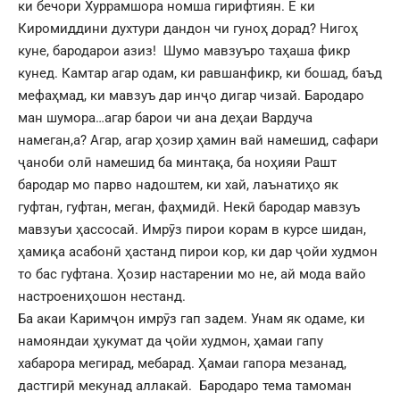
ки бечори Хуррамшора номша гирифтиян. Ё ки
Киромиддини духтури дандон чи гуноҳ дорад? Нигоҳ
куне, бародарои азиз! Шумо мавзуъро таҳаша фикр
кунед. Камтар агар одам, ки равшанфикр, ки бошад, баъд
мефаҳмад, ки мавзуъ дар инҷо дигар чизай. Бародаро
ман шумора…агар барои чи ана деҳаи Вардуча
намеган,а? Агар, агар ҳозир ҳамин вай намешид, сафари
ҷаноби олӣ намешид ба минтақа, ба ноҳияи Рашт
бародар мо парво надоштем, ки хай, лаънатиҳо як
гуфтан, гуфтан, меган, фаҳмидӣ. Некӣ бародар мавзуъ
мавзуъи ҳассосай. Имрӯз пирои корам в курсе шидан,
ҳамиқа асабонӣ ҳастанд пирои кор, ки дар ҷойи худмон
то бас гуфтана. Ҳозир настарении мо не, ай мода вайо
настроениҳошон нестанд.
Ба акаи Каримҷон имрӯз гап задем. Унам як одаме, ки
намояндаи ҳукумат да ҷойи худмон, ҳамаи гапу
хабарора мегирад, мебарад. Ҳамаи гапора мезанад,
дастгирӣ мекунад аллакай. Бародаро тема тамоман