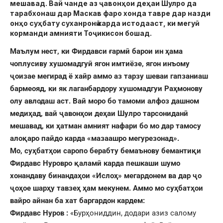
мешавад. Вай чанде аз ҷавонҳои деҳаи Шулро да
тарабхонаш дар Маскав фаро хонда тавре дар назди
онҳо суҳбату суханронӣ карда истодааст, ки мегуӣ
корманди амнияти Тоҷикисон бошад.
Маълум нест, ки Фирдавси ғармӣ барои ин ҳама
чоплусиву хушомадгуӣ ягон имтиёзе, ягон инъому
ҷоизае мегирад ё хайр аммо аз тарзу шеваи гапзаниаш
бармеояд, ки як лаганбардору хушомадгуи Раҳмонову
олу авлодаш аст. Вай моро бо тамоми алфоз дашном
медиҳад, вай ҷавонҳои деҳаи Шулро тарсониданӣ
мешавад, ки ҳатман амният нафари бо мо дар тамосу
алоқаро пайдо карда «мазаашро мегурезонад».
Мо, суҳбатҳои саропо берабту бемаънову бемантиқи
Фирдавс Нуровро қаламӣ карда пешкаши шумо
хонандаву бинандаҳои «Ислоҳ» мегардонем ва дар ҷо
ҷоҳое шарҳу тавзеҳ ҳам мекунем. Аммо мо суҳбатҳои
вайро айнан ба хат баргардон кардем:
Фирдавс Нуров :
«Бурҳониддин, додари азиз салому