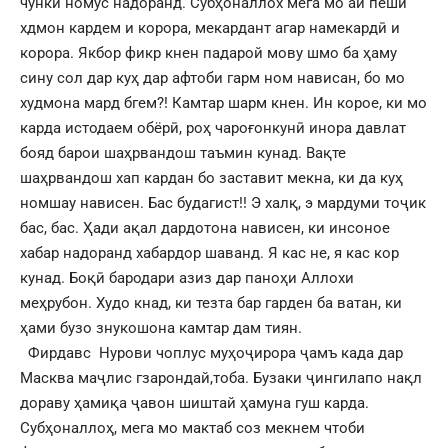
чунки номус надоранд. Субҳоналлох мега мо ай пеши
хдмон кардем и корора, мекардант агар намекардӣ и
корора. Якбор фикр кнен падарой мову шмо ба ҳаму
сину сол дар куҳ дар афтоби гарм ном нависан, бо мо
худмона мард бгем?! Камтар шарм кнен. Ин корое, ки мо
карда истодаем обёрӣ, роҳ чароғонкунӣ инора давлат
бояд барои шаҳрвандош таъмин кунад. Вақте
шаҳрвандош хап кардан бо заставит мекна, ки да куҳ
номшау нависен. Бас будагист!! Э халқ, э мардуми тоҷик
бас, бас. Ҳади ақал дардотона нависен, ки инсоное
хабар надоранд хабардор шаванд. Я кас не, я кас кор
кунад. Боқӣ бародари азиз дар паноҳи Аллохи
меҳрубон. Худо кнад, ки тезта бар гарден ба ватан, ки
ҳами бузо знукошона камтар дам тиян.
Фирдавс Нурови чоплус муҳоҷирора ҷамъ када дар
Масква маҷлис гзарондай,тоба. Бузаки ҷингилапо нақл
дораву ҳамиқа ҷавон шиштай ҳамуна гуш карда.
Субҳоналлоҳ, мега мо мактаб соз мекнем чтоби