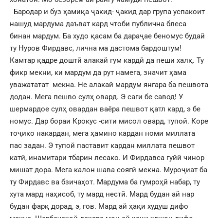
Бародар и буз ҳамиқа ҷакид- ҷакид дар група успакоит
нашуд мардума даъват кард чтоби публична блеса
бинан мардум. Ба худо қасам ба дараҷае беномус будай
ту Нуров Фирдавс, лична ма дастома бардоштум!
Камтар қадре доштӣ алакай гум кардӣ да пеши халқ. Ту
фикр мекни, ки мардум да рут намега, значит ҳама
уважататат мекна. Не алакай мардум янгара ба пешвота
додан. Мега пешво сулҳ овард. Э саги бе савод! У
шермардое сулҳ овардан ваёра пешвот қатл кард, э бе
номус. Дар бораи Крокус -сити мисол овард, тупой. Коре
тоҷико накардан, мега ҳамино кардан номи миллата
пас задан. Э тупой паставит кардан миллата пешвот
катӣ, инамитари тбарин лесако. И Фирдавса гуйӣ чинор
мишат дора. Мега калон шава соягӣ мекна. Муроҷиат ба
ту Фирдавс ва бзичаҳот. Мардума ба гумроҳӣ набар, ту
хута мард наҳисоб, ту мард нестӣ. Мард будан ай нар
будан фарқ дорад, э, гов. Мард ай ҳақи худуш дифо