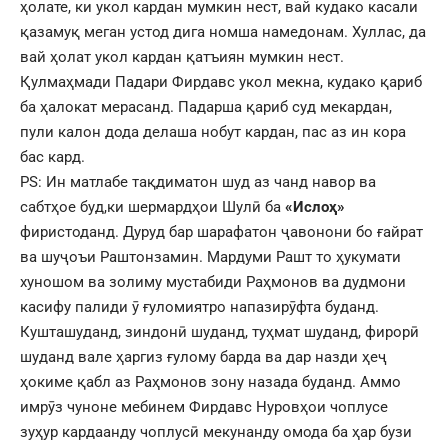
ҳолате, ки укол кардан мумкин нест, вай кудако касали
қазамуқ меган устод дига номша намедонам. Хуллас, да
вай ҳолат укол кардан қатъиян мумкин нест.
Қулмаҳмади Падари Фирдавс укол мекна, кудако қариб
ба ҳалокат мерасанд. Падарша қариб суд мекардан,
пули калон дода делаша нобут кардан, пас аз ин кора
бас кард.
PS: Ин матлабе тақдиматон шуд аз чанд навор ва
сабтҳое буд,ки шермардҳои Шулӣ ба
«Ислоҳ»
фиристоданд. Дуруд бар шарафатон ҷавонони бо ғайрат
ва шуҷоъи Раштонзамин. Мардуми Рашт то ҳукумати
хуношом ва золиму мустабиди Раҳмонов ва дудмони
касифу палиди ӯ ғуломиятро напазирӯфта буданд.
Кушташуданд, зиндонӣ шуданд, туҳмат шуданд, фирорӣ
шуданд вале ҳаргиз ғулому барда ва дар назди ҳеҷ
ҳокиме қабл аз Раҳмонов зону назада буданд. Аммо
имрӯз чуноне мебинем Фирдавс Нуровҳои чоплусе
зуҳур кардаанду чоплусӣ мекунанду омода ба ҳар бузи