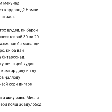
м мекунад.
ноҳ кардаанд? Номаи
оштааст.
оҳ шудед, ки барои
позитсионӣ 30 ва 20
Раҳмонов ба монанди
о, ки ба вай
а битарсонад.
ту пояш ҷой худаш
 камтар доду ин ду
ов ҷаллоду
иёсӣ кори дигаре
та хону рав».
Мисли
зери пояш абадулобод