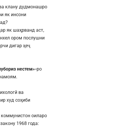
ӯ ва клану дудмонашро
ри як инсони
рад?
ар як шаҳрванд аст,
инхел ором послушни
рчи дигар ҳеҷ
мубориз нестем»-
ро
 намоям.
сихологӣ ва
ир худ соҳиби
 коммунистон оиларо
закону 1968 года: