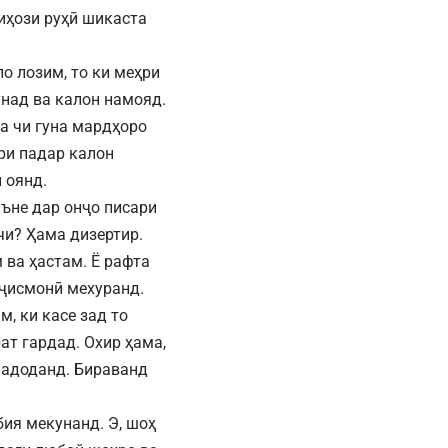
ҷиҳози руҳӣ шикаста
о лозим, то ки меҳри
унад ва калон намояд.
а чи гуна мардҳоро
ри падар калон
н оянд.
ъне дар онҷо писари
чи? Ҳама дизертир.
 ва ҳастам. Ё рафта
 ҷисмонӣ мехуранд.
, ки касе зад то
ат гардад. Охир ҳама,
надоданд. Бираванд
ия мекунанд. Э, шоҳ