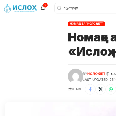
9
НОМАҲО БА "ИСЛОҲ.НЕТ"
Номаҳо а
«Ислоҳ
BY
ИСЛОҲ НЕТ
LAST UPDATED: 25.1
SHARE