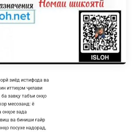
орӣ зиёд истифода ва
 ин иттиҳом ҷилави
 ба завқу табъи онҳо
кор месозанд: ё
а онҳое зада
авиш ва биниши ғайр
онҳо посухе надорад,