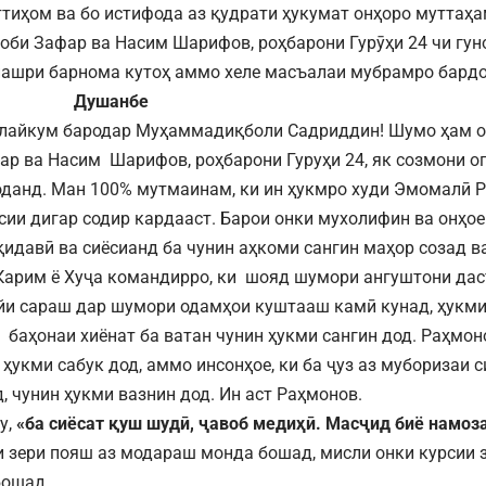
ттиҳом ва бо истифода аз қудрати ҳукумат онҳоро муттаҳа
оби Зафар ва Насим Шарифов, роҳбарони Гурӯҳи 24 чи гу
нашри барнома кутоҳ аммо хеле масъалаи мубрамро бард
Душанбе
лайкум бародар Муҳаммадиқболи Садриддин! Шумо ҳам ог
ар ва Насим Шарифов, роҳбарони Гуруҳи 24, як созмони оп
оданд. Ман 100% мутмаинам, ки ин ҳукмро худи Эмомалӣ 
сии дигар содир кардааст. Барои онки мухолифин ва онҳоер
идавӣ ва сиёсианд ба чунин аҳкоми сангин маҳор созад в
Карим ё Хуҷа командирро, ки шояд шумори ангуштони дас
и сараш дар шумори одамҳои куштааш камӣ кунад, ҳукми
 баҳонаи хиёнат ба ватан чунин ҳукми сангин дод. Раҳмон
ҳукми сабук дод, аммо инсонҳое, ки ба ҷуз аз муборизаи с
, чунин ҳукми вазнин дод. Ин аст Раҳмонов.
у,
«ба сиёсат қуш шудӣ, ҷавоб медиҳӣ.
Масҷид биё намоза
и зери пояш аз модараш монда бошад, мисли онки курсии 
бошад.