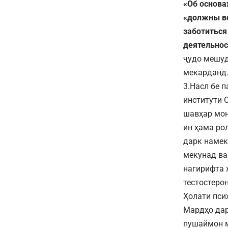
«Об основа
«должны во
заботиться
деятельнос
ҷудо мешуд
мекарданд.
3.Насл бе 
институти 
шавҳар мон
ин ҳама ро
дарк намек
мекунад ва
нагирифта 
тестостеро
Ҳолати пси
Мардҳо дар
пушаймон м