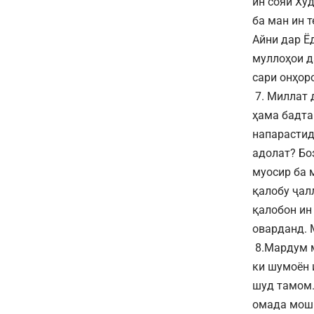
ин сояи Ху
ба ман ин 
Айни дар Ё
муллоҳои д
сари онҳор
7. Миллат 
ҳама бадта
напарастид
адолат? Бо
муосир ба 
қалобу ҷал
қалобон ин
оварданд. 
8.Мардум м
ки шумоён 
шуд тамом.
омада моши