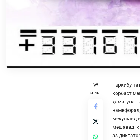
Таркибу та
корбаст ме
SHARE
ҳамагуна та
намефорад,
мекушанд в
мешавад, к
аз диктато