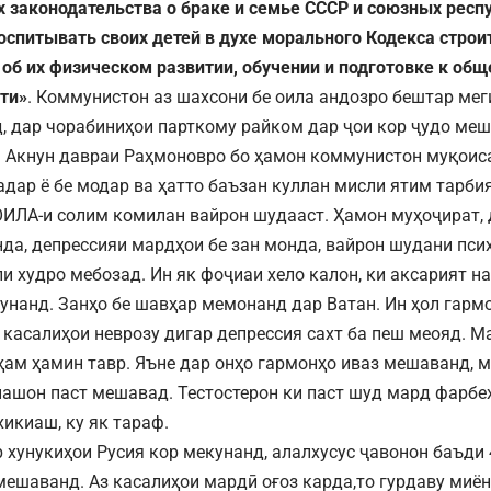
х законодательства о браке и семье СССР и союзных респ
спитывать своих детей в духе морального Кодекса строи
 об их физическом развитии,
обучении и подготовке к об
ти»
. Коммунистон аз шахсони бе оила андозро бештар мег
, дар чорабиниҳои парткому райком дар ҷои кор ҷудо ме
 Акнун давраи Раҳмоновро бо ҳамон коммунистон муқоис
падар ё бе модар ва ҳатто баъзан куллан мисли ятим тарби
ОИЛА-и солим комилан вайрон шудааст. Ҳамон муҳоҷират, 
да, депрессияи мардҳои бе зан монда, вайрон шудани пси
ли худро мебозад. Ин як фоҷиаи хело калон, ки аксарият н
унанд. Занҳо бе шавҳар мемонанд дар Ватан. Ин ҳол гарм
 касалиҳои неврозу дигар депрессия сахт ба пеш меояд. М
ҳам ҳамин тавр. Яъне дар онҳо гармонҳо иваз мешаванд, 
нашон паст мешавад. Тестостерон ки паст шуд мард фарбеҳ
хикиаш, ку як тараф.
 хунукиҳои Русия кор мекунанд, алалхусус ҷавонон баъди 
ешаванд. Аз касалиҳои мардӣ оғоз карда,то гурдаву миёну