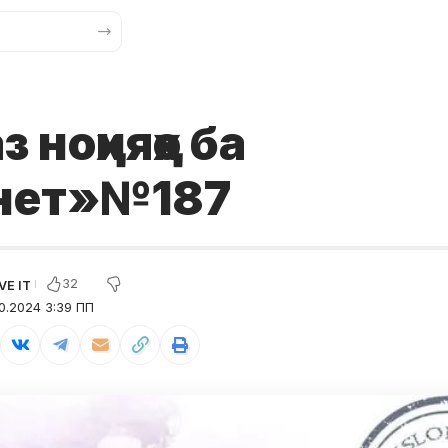
з ноҳияҳо ба
.нет»№187
32
0.2024 3:39 ПП