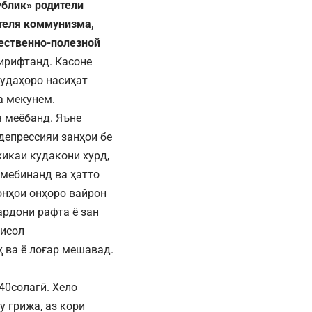
ублик» родители
теля коммунизма,
щественно-полезной
ирифтанд. Касоне
шудаҳоро насиҳат
а мекунем.
я меёбанд. Яъне
депрессияи занҳои бе
хикаи кудакони хурд,
амебинанд ва ҳатто
онҳои онҳоро вайрон
ардони рафта ё зан
мисол
 ва ё лоғар мешавад.
40солагӣ. Хело
 грижа, аз кори