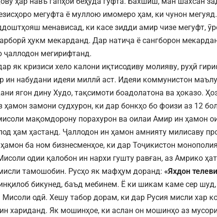
дову ҳар навъ гапҳои беҳуда гуфта. Бахшиш, ман шахсан з
тезисҳоро мегуфта ё муллою имомеро ҳам, ки чунон мегуяд.
ддоштҳояш менависад, ки касе зидди амир чизе мегуфт, ӯр
арборӣ ҳукм мекарданд. Дар натиҷа ё сангборон мекардан
о ҷаллодон мегирифтанд.
дар як кризиси хело калони иқтисодиву молияву, руҳӣ гири
р ин набудани идеяи миллӣ аст. Идеяи коммунистон маълу
ани ягон дину Худо, тақсимоти боадолатона ва ҳоказо. Ҳо
з ҳамон замони судхурон, ки дар бонкҳо бо фоизи аз 12 бо
мисоли мақомдорону порахурон ва оилаи Амир ин ҳамон ои
лод ҳам ҳастанд. Ҷаллодон ин ҳамон амнияту милисаву пр
 ҳамон ба ном бизнесменҳое, ки дар Тоҷикистон монополия
Мисоли одии қалобон ин нархи гушту равған, аз Амрико ҳат
исли тамошобин. Русҳо як мафҳум доранд:
«Яхдон телеви
инқилоб бикунед, баъд мебинем. Ё ки шикам каме сер шуд
 Мисоли одӣ. Хешу табор дорам, ки дар Русия мисли хар к
н хариданд. Як мошинҳое, ки аслан он мошинҳо аз мусори