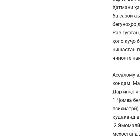
Ҳатмани ҳа
ба сазои а
бегуноҳро 
Рав гуфтан
ҳоло куҷо 
нишастан г
ҷинояте на
Ассалому 
хондам. Ма
Дар инҷо я
1.Ҷомеа бе
психиатрӣ)
кудаканд ва
2.Эмомалӣ
мехостанд 