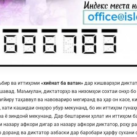
ъбир ва иттиҳоми
«хиёнат ба ватан»
дар кишварҳои диктат
шавад. Маъмулан, диктаторҳо ва низомҳои сохтаи онҳо бо
ғйиру таҳаввул ва навовариро мегиранд ва ҳар он касе, ки
 хати кашидаи онҳоро убур мекунанд, бо ин иттиҳом гунаҳ
а ё зиндонӣ мекунанд. Дар бештарини ҳолат ин иттиҳом б
и назару афкори дигар аз назару афкори диктатор, роҳу р
р доранд ва диктатор азбаски дар баробари ҳарфу сухани 