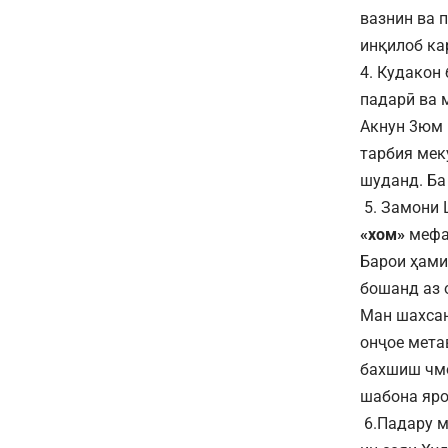
вазнин ва 
инқилоб к
4. Кудакон
падарӣ ва 
Акнун 3юм 
тарбия мек
шуданд. Ба
5. Замони 
«хом»
мефаҳ
Барои ҳами
бошанд аз 
Ман шахсан
онҷое метав
бахшиш чмо
шабона яро
6.Падару м