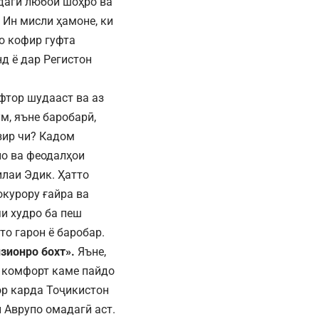
адаги любой шоҳро ва
 Ин мисли ҳамоне, ки
о кофир гуфта
д ё дар Регистон
фтор шудааст ва аз
м, яъне баробарӣ,
зир чи? Кадом
ло ва феодалҳои
лаи Эдик. Ҳатто
окурору ғайра ва
и худро ба пеш
то гарон ё баробар.
зионро бохт».
Яъне,
, комфорт каме пайдо
ор карда Тоҷикистон
 Аврупо омадагӣ аст.