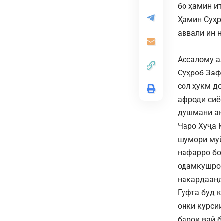
бо ҳамин и
Ҳамин Суҳр
аввали ин 
Ассалому а
Суҳроб Заф
сол ҳукм д
афроди сиё
душмани ақ
Чаро Хуҷа 
шумори муй
нафарро бо
одамкушро 
накардаанд
Гуфта буд к
онки курси
барои вай 