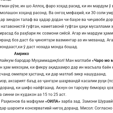
тман рӯзе, ин шо Аллоҳ, фаро хоҳад расид, ки ин мардум 
ъмолашон хоҳанд расонд. Ва онгоҳ мефаҳмӣ, ки 30 соли ум
дар зиндон талаф ва ҳадар додан чи баҳое ва чиҷавобе до
, натавонистӣ гуфтан, наметавонӣ гуфтан ҳақи мусаллами ҳ
бирасад ба раҳбари як созмони сиёсӣ. Агар ин мардум ҳам
иранд боз даст ба ҷиноятҳои вазминтар аз ин мезанад. Ага
мондааст,ки ӯ даст нозада монда бошад.
Амрико
алайкум бародар Муҳаммадиқбол! Ман матлаби
«Чаро мо 
н ҳам мехоҳам, ки фикру ақидаамро дар ин масъала баён
кчанд омилҳое ҳастанд, ки дар матлаб зикр нашудаанд.
мор, аксарият баъд аз ҷангҳои шаҳрвандӣ касалии руҳи (п
 доранд, ки шифо наёфтаанд. Акнун он тарсуву беморҳо ҳоз
 синни он кудакон аз 15 то 25 аст.
 Раҳмонов ба мафҳуми
«ОИЛА»
зарба зад. Замони Шуравӣ
дар шароити консервативӣ нигоҳ доранд. Мисол: Согласно 