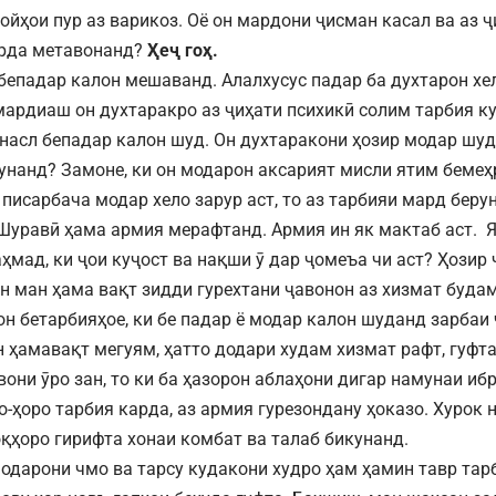
пойҳои пур аз варикоз. Оё он мардони ҷисман касал ва аз 
арда метавонанд?
Ҳеҷ гоҳ.
 бепадар калон мешаванд. Алалхусус падар ба духтарон хел
мардиаш он духтаракро аз ҷиҳати психикӣ солим тарбия к
насл бепадар калон шуд. Он духтаракони ҳозир модар шуд
унанд? Замоне, ки он модарон аксарият мисли ятим бемеҳ
 писарбача модар хело зарур аст, то аз тарбияи мард беру
Шуравӣ ҳама армия мерафтанд. Армия ин як мактаб аст. Я
мад, ки ҷои куҷост ва нақши ӯ дар ҷомеъа чи аст? Ҳозир 
н ман ҳама вақт зидди гурехтани ҷавонон аз хизмат будам
он бетарбияҳое, ки бе падар ё модар калон шуданд зарбаи
 ҳамавақт мегуям, ҳатто додари худам хизмат рафт, гуфтам
они ӯро зан, то ки ба ҳазорон аблаҳони дигар намунаи ибр
-ҳоро тарбия карда, аз армия гурезондану ҳоказо. Хурок 
қҳоро гирифта хонаи комбат ва талаб бикунанд.
одарони чмо ва тарсу кудакони худро ҳам ҳамин тавр тарб