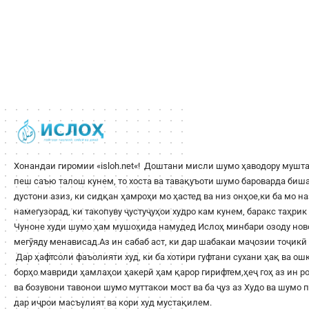
Хонандаи гиромии «
isloh.net
«! Доштани мисли шумо ҳаводору мушта
пеш саъю талош кунем, то хоста ва тавақуъоти шумо бароварда би
дустони азиз, ки сидқан ҳамроҳи мо ҳастед ва низ онҳое,ки ба мо н
намегузорад, ки такопуву ҷустуҷуҳои худро кам кунем, баракс таҳри
Чуноне худи шумо ҳам мушоҳида намудед Ислоҳ минбари озоду ново
мегӯяду менависад.Аз ин сабаб аст, ки дар шабакаи маҷозии тоҷикӣ 
Дар ҳафтсоли фаъолияти худ, ки ба хотири гуфтани сухани ҳақ ва о
борҳо мавриди ҳамлаҳои ҳакерӣ ҳам қарор гирифтем,ҳеҷ гоҳ аз ин 
ва бозувони тавонои шумо муттакои мост ва ба ҷуз аз Худо ва шумо
дар иҷрои масъулият ва кори худ мустақилем.