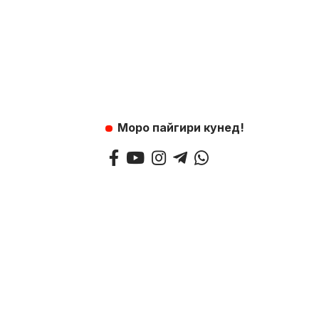
Моро пайгири кунед!