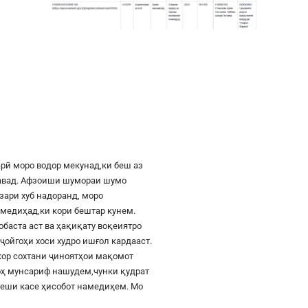
рӣ моро водор мекунад,ки беш аз
шавад. Афзоиши шумораи шумо
азари хуб надоранд, моро
к медиҳад,ки кори бештар кунем.
баста аст ва ҳақиқату воқеиятро
ҷойгоҳи хоси худро ишғол кардааст.
шкор сохтани ҷиноятҳои мақомот
роҳ мунсариф нашудем,чунки қудрат
 пеши касе ҳисобот намедиҳем. Мо