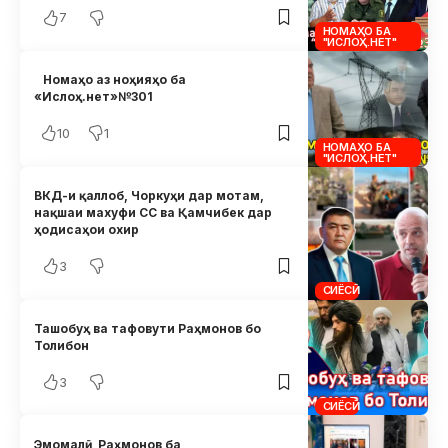
7
НОМАҲО БА
"ИСЛОҲ.НЕТ"
Номаҳо аз ноҳияҳо ба
«Ислоҳ.нет»№301
10
1
НОМАҲО БА
"ИСЛОҲ.НЕТ"
ВКД-и қаллоб, Чоркуҳи дар мотам,
нақшаи махуфи СС ва Қамчибек дар
ҳодисаҳои охир
3
СИЁСӢ
Ташобуҳ ва тафовути Раҳмонов бо
Толибон
3
СИЁСӢ
Эмомалӣ Раҳмонов ба