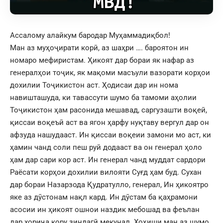
Ассалому алайкум бародар Муҳаммадиқбол!
Ман аз муҳоҷирати корӣ, аз шаҳри …. бароятон ин
номаро мефиристам. Ҳикоят дар бораи як нафар аз
генералҳои тоҷик, як мақоми масъули вазорати корҳои
дохилии Тоҷикистон аст. Ҳодисаи дар ин нома
навишташуда, ки тавассути шумо ба тамоми аҳолии
Тоҷикистон ҳам расонида мешавад, саргузашти воқеӣ,
қиссаи воқеъӣ аст ва ягон ҳарфу нуқтаву вергул дар он
афзуда нашудааст. Ин қиссаи воқеии замони мо аст, ки
ҳамин чанд соли пеш руй додааст ва он генерал ҳоло
ҳам дар сари кор аст. Ин генерал чанд муддат сардори
Раёсати корҳои дохилии вилояти Суғд ҳам буд. Сухан
дар бораи Назарзода Қудратулло, генерал, Ин ҳикоятро
яке аз дӯстонам нақл кард. Ин дӯстам ба қаҳрамони
асосии ин ҳикоят ошнои наздик мебошад ва феълан
дар хориҷа кору зиндагӣ мекунад. Хоҳиши ман аз шумо