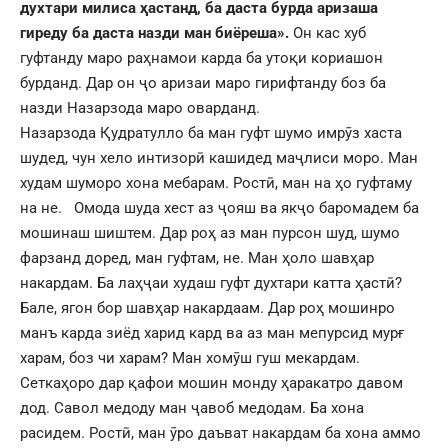
духтари милиса ҳастанд, ба даста бурда аризаша
гиреду ба даста назди ман биёреша».
Он кас хуб
гуфтанду маро раҳнамои карда ба утоқи кориашон
бурданд. Дар он ҷо аризаи маро гирифтанду боз ба
назди Назарзода маро оварданд.
Назарзода Қудратулло ба ман гуфт шумо имрӯз хаста
шудед, чун хело интизорӣ кашидед маҷлиси моро. Ман
худам шуморо хона мебарам. Ростӣ, ман на ҳо гуфтаму
на не. Омода шуда хест аз ҷояш ва якҷо баромадем ба
мошинаш шиштем. Дар роҳ аз ман пурсон шуд, шумо
фарзанд доред, ман гуфтам, не. Ман ҳоло шавҳар
накардам. Ба лаҳҷаи худаш гуфт духтари катта ҳастӣ?
Бале, ягон бор шавҳар накардаам. Дар роҳ мошинро
манъ карда зиёд харид кард ва аз ман мепурсид мурғ
харам, боз чи харам? Ман хомӯш гуш мекардам.
Сеткаҳоро дар қафои мошин монду ҳаракатро давом
дод. Савол медоду ман ҷавоб медодам. Ба хона
расидем. Ростӣ, ман ӯро даъват накардам ба хона аммо