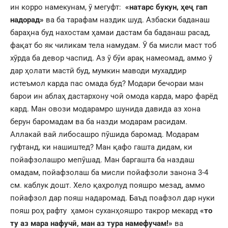
ин корро намекунам, ӯ мегуфт:
«натарс букун, ҳеҷ гап
надорад»
ва ба тарафам наздик шуд. Азбаски баданаш
бараҳна буд нахостам ҳамаи дастам ба баданаш расад,
фақат бо як чиликам тела намудам. Ӯ ба мисли маст тоб
хӯрда ба девор часпид. Аз ӯ бӯи арақ намеомад, аммо ӯ
дар ҳолати мастӣ буд, мумкин маводи мухаддир
истеъмол карда пас омада буд? Модари бечораи ман
барои ин аблаҳ дастархону чой омода карда, маро фарёд
кард. Ман овози модарамро шунида давида аз хона
берун баромадам ва ба назди модарам расидам.
Аллакай вай либосашро пӯшида баромад. Модарам
гуфтанд, ки нашиштед? Ман қафо гашта дидам, ки
пойафзолашро мепӯшад. Ман баргашта ба наздаш
омадам, пойафзолаш ба мисли пойафзоли занона 3-4
см. каблук дошт. Хело қаҳролуд пояшро мезад, аммо
пойафзол дар пояш надаромад. Баъд поафзол дар нуки
пояш роҳ рафту ҳамон суханҳояшро такрор мекард
«то
ту аз мара нафучӣ, ман аз тура намефучам!»
ва