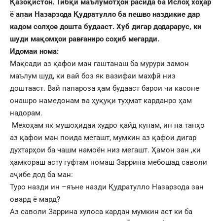
Қазоқистон. Тибқи маълумотҳои расида ба Ислоҳ хоҳар
ё апаи Назарзода Қудратулло ба пешво наздикие дар
кадом солҳое дошта будааст. Хуб дигар додарарус, ки
шуди мақомҳои равғаниро соҳиб мегарди.
Идомаи нома:
Мақсади аз қафои ман гаштанаш ба мурури замон
маълум шуд, ки вай боз як вазифаи махфӣ низ
доштааст. Вай папароза ҳам будааст барои чи касоне
онашро намедонам ва ҳуқуқи туҳмат карданро ҳам
надорам.
Мехоҳам як мушоҳидаи худро қайд кунам, ин на танҳо
аз қафои ман поида мегашт, мумкин аз қафои дигар
духтарҳои ба чашм намоён низ мегашт. Ҳамон зан ,ки
ҳамкораш асту гуфтам номаш Заррина мебошад саволи
аҷибе дод ба ман:
Туро назди ин –яъне назди Қудратулло Назарзода зан
овард ё мард?
Аз саволи Заррина хулоса кардан мумкин аст ки ба