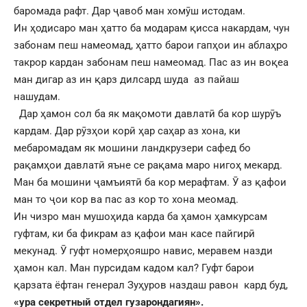
баромада рафт. Дар ҷавоб ман хомӯш истодам.
Ин ҳодисаро ман ҳатто ба модарам қисса накардам, чун
забонам пеш намеомад, ҳатто барои гапҳои ин аблаҳро
такрор кардан забонам пеш намеомад. Пас аз ин воқеа
ман дигар аз ин қарз дилсард шуда аз пайаш
нашудам.
Дар ҳамон сол ба як мақомоти давлатӣ ба кор шурӯъ
кардам. Дар рӯзҳои корӣ ҳар саҳар аз хона, ки
мебаромадам як мошини ландкрузери сафед бо
рақамҳои давлатӣ яъне се рақама маро нигоҳ мекард.
Ман ба мошини ҷамъиятӣ ба кор мерафтам. Ӯ аз қафои
ман то ҷои кор ва пас аз кор то хона меомад.
Ин чизро ман мушоҳида карда ба ҳамон ҳамкурсам
гуфтам, ки ба фикрам аз қафои ман касе пайгирӣ
мекунад. Ӯ гуфт номерҳояшро навис, меравем назди
ҳамон кал. Ман пурсидам кадом кал? Гуфт барои
қарзата ёфтан генерал Зуҳуров наздаш равон кард буд,
«ура секретный отдел гузарондагиян».