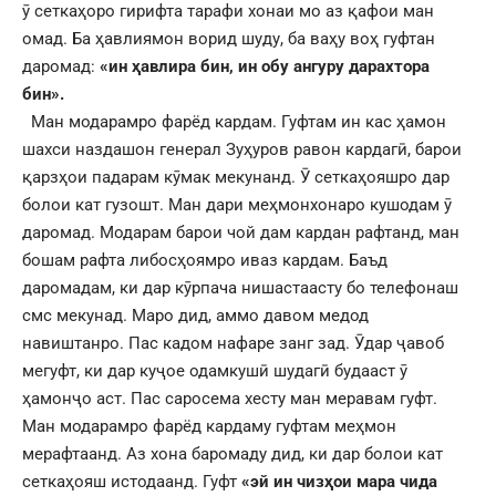
ӯ сеткаҳоро гирифта тарафи хонаи мо аз қафои ман
омад. Ба ҳавлиямон ворид шуду, ба ваҳу воҳ гуфтан
даромад:
«ин ҳавлира бин, ин обу ангуру дарахтора
бин».
Ман модарамро фарёд кардам. Гуфтам ин кас ҳамон
шахси наздашон генерал Зуҳуров равон кардагӣ, барои
қарзҳои падарам кӯмак мекунанд. Ӯ сеткаҳояшро дар
болои кат гузошт. Ман дари меҳмонхонаро кушодам ӯ
даромад. Модарам барои чой дам кардан рафтанд, ман
бошам рафта либосҳоямро иваз кардам. Баъд
даромадам, ки дар кӯрпача нишастаасту бо телефонаш
смс мекунад. Маро дид, аммо давом медод
навиштанро. Пас кадом нафаре занг зад. Ӯдар ҷавоб
мегуфт, ки дар куҷое одамкушӣ шудагӣ будааст ӯ
ҳамонҷо аст. Пас саросема хесту ман меравам гуфт.
Ман модарамро фарёд кардаму гуфтам меҳмон
мерафтаанд. Аз хона баромаду дид, ки дар болои кат
сеткаҳояш истодаанд. Гуфт
«эй ин чизҳои мара чида