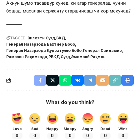
Акнун шумо тасаввур кунед, ки агар генералаш чунин
бошад, масалан сержанту старшинааш чи кор мекунад?
TAGGED:
Вилояти Суғд
ВКД
Генерал Назарзода Бахтиёр Бобо
Генерал Назарзода Қудратулло Бобо
Генерал Саидамир
Рамазон Раҳимзода
РВКД Суғд
Эмомалӣ Раҳмон
What do you think?
Love
Sad
Happy
Sleepy
Angry
Dead
Wink
0
0
0
0
0
0
0