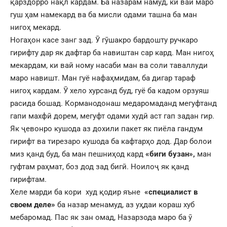
қарздорро нақл кардам. Ба назарам намуд, ки вай маро
гуш ҳам намекард ва ба мисли одами ташна ба ман
нигоҳ мекард.
Ногаҳон касе занг зад. Ӯ гӯшакро бардошту ручкаро
гирифту дар як дафтар ба навиштан сар кард. Ман нигоҳ
мекардам, ки вай ному насаби ман ва соли таваллуди
маро навишт. Ман гуё нафаҳмидам, ба дигар тараф
нигоҳ кардам. Ӯ хело хурсанд буд, гуё ба кадом орзуяш
расида бошад. Корманодонаш медаромаданд мегуфтанд
гапи махфӣ дорем, мегуфт одами худӣ аст гап задан гир.
Як ҷевонро кушода аз дохили пакет як пиёла гандум
гирифт ва тирезаро кушода ба кафтарҳо дод. Дар болои
миз қанд буд, ба ман пешниҳод кард
«биги бузан»,
ман
гуфтам раҳмат, боз дод зад бигӣ. Ноилоҷ як қанд
гирифтам.
Хеле марди ба кори худ қодир яъне
«специалист в
своем деле»
ба назар менамуд, аз уҳдаи кораш хуб
мебаромад. Пас як зан омад, Назарзода маро ба ӯ