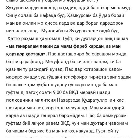
аммо шахсияти ӯ барои мо норӯшан аст. )
Зуҳуров марди хоксор, раҳмдил, оддӣ ба назар менамуд.
Сину солаш ба нафақа буд. Ҳамкурсам ба ӯ дар бораи
ман ва оилаи мо қисса кард ва дар бораи қарздорон
низ нақл кард. Муносибати Зуҳуров хеле оддй буд.
Ҳатто раҳмаш ҳам омад. Гуфт, ки духтарҷон зиқ нашав
«ма генералам лекин да маям фиреб кардан, аз ман
қарздор ҳастанд».
Пас дасташонро ба сарашон монда
ба фикр рафтанд. Мегуфтанд ба кӣ занг занам, ки ба
қазияи ту расидагӣ кунад. Пас дар хотирашон кадом
нафаре омаду зуд гӯшаки телефонро гирифта занг задан
бо шахсе ҳамсӯҳбат шудану гӯшакро монда ба ман
гуфтанд, пагоҳ соати 9:00 ба ВКД меравӣ назди
полковники милитсия Назарзода Қудратулло, ин кас
шогирди ман аст, кора ҳал мекунанд. Ман минатдорӣ
карда аз назди генерал баромадем. Пас, ба ҳамкурсам
гуфтам биё якҷоя равем ВКД, чун ман духтари ҷавонам
ба чашми бад яке ба ман нигоҳ накунад. Гуфт, эй ту