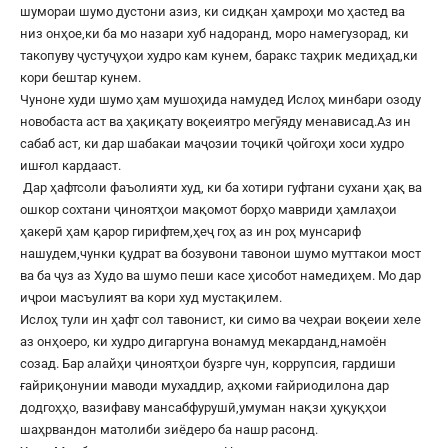
шумораи шумо дустони азиз, ки сидқан ҳамроҳи мо ҳастед ва
низ онҳое,ки ба мо назари хуб надоранд, моро намегузорад, ки
такопуву ҷустуҷуҳои худро кам кунем, баракс таҳрик медиҳад,ки
кори бештар кунем.
Чуноне худи шумо ҳам мушоҳида намудед Ислоҳ минбари озоду
новобаста аст ва ҳақиқату воқеиятро мегӯяду менависад.Аз ин
сабаб аст, ки дар шабакаи маҷозии тоҷикӣ ҷойгоҳи хоси худро
ишғол кардааст.
Дар ҳафтсоли фаъолияти худ, ки ба хотири гуфтани сухани ҳақ ва
ошкор сохтани ҷиноятҳои мақомот борҳо мавриди ҳамлаҳои
ҳакерӣ ҳам қарор гирифтем,ҳеҷ гоҳ аз ин роҳ мунсариф
нашудем,чунки қудрат ва бозувони тавонои шумо муттакои мост
ва ба ҷуз аз Худо ва шумо пеши касе ҳисобот намедиҳем. Мо дар
иҷрои масъулият ва кори худ мустақилем.
Ислоҳ тули ин ҳафт сол тавонист, ки симо ва чеҳраи воқеии хеле
аз онҳоеро, ки худро дигаргуна вонамуд мекарданд,намоён
созад. Бар алайҳи ҷиноятҳои бузрге чун, коррупсия, гардиши
ғайриқонунии маводи мухаддир, аҳкоми ғайриодилона дар
додгоҳҳо, вазифаву мансабфурушӣ,умуман нақзи ҳуқуқҳои
шаҳрвандон матолиби зиёдеро ба нашр расонд.