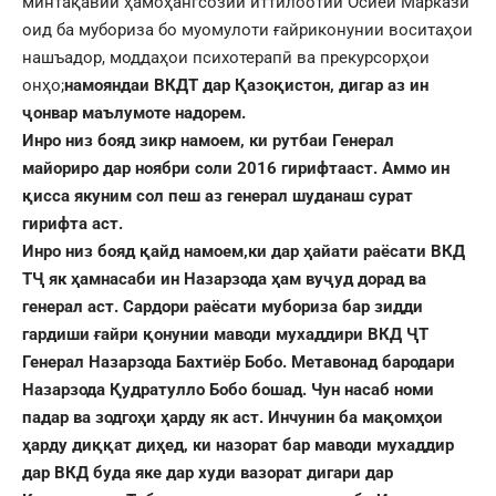
минтақавии ҳамоҳангсозии иттилоотии Осиёи Марказӣ
оид ба мубориза бо муомулоти ғайриконунии воситаҳои
нашъадор, моддаҳои психотерапӣ ва прекурсорҳои
онҳо;
намояндаи ВКДТ дар Қазоқистон, дигар аз ин
ҷонвар маълумоте надорем.
Инро низ бояд зикр намоем, ки рутбаи Генерал
майориро дар ноябри соли 2016 гирифтааст. Аммо ин
қисса якуним сол пеш аз генерал шуданаш сурат
гирифта аст.
Инро низ бояд қайд намоем,ки дар ҳайати раёсати ВКД
ТҶ як ҳамнасаби ин Назарзода ҳам вуҷуд дорад ва
генерал аст. Сардори раёсати мубориза бар зидди
гардиши ғайри қонунии маводи мухаддири ВКД ҶТ
Генерал Назарзода Бахтиёр Бобо. Метавонад бародари
Назарзода Қудратулло Бобо бошад. Чун насаб номи
падар ва зодгоҳи ҳарду як аст. Инчунин ба мақомҳои
ҳарду диққат диҳед, ки назорат бар маводи мухаддир
дар ВКД буда яке дар худи вазорат дигари дар