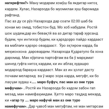
нагирифтен?»
Ману модарам хомӯш ба якдигар нигоҳ
кардем. Хулас, Назарзода бо муомилаи хуш баромада
рафтанд.
Пас аз ду се рӯз Назарзода дар соати 02:00 шаб ба
хонаи мо омад, тобистон буд. Мо хоб набудем. Ростӣ
шок шудем,дар ин бевақтӣ ва аз дигар тараф хурсанд
будем, чун интизор будем, ки қарздорро пайдо кардааст
ва маблағи қарзро овардааст. Ӯро эҳтиром карда, ба
меҳмонхона даровардем. Назарзода Қудратуло ба хона
даромад. Ман кӯрпача партофтам ва ба ӯ марҳамат
шинед гуфта нигоҳ кардам, ки ин аблаҳ худашро
модарзод бараҳна кардааст. Ман аз ин ҳолат дасту
почаам меларзид ва ӯ маро зора карда, мегуфт, ки бо
лаҳҷаи худаш
«….. маро буфуч, пас ман аз они тура
мефучам» .
Ростӣ ин Назарзода бо кадом забон гап
мезад, ман намефаҳмидам. Ҳатто маро таҳдид мекард,
ки
«
агар ту …. маро нафучӣ ман аз они туро
намефучам
»
.
Дар ҷавоб ман мегуфтам, не ман метарсам