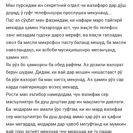
Ман пурсидам ин секретний отдел чи вазифаро дар дӯш
дорад, ӯ гуфт телефонҳора прослушка мекунанд….
Пас аз сӯҳбат ман фаҳмидам, ки нафари маро пайгирӣ
мекарда ҳамин Назарзода аст, чун вақте бо телефон
занг мезадам гудоки дароз мерафт, ва вақти гапзадан
овоз ба мисли микрофон пасту баланд мешуд, ба мисли
навозандаҳо, ки асбоби мусиқияшонро месанҷанд,
ҳамин хел.
Як рӯз бо ҳамкорон ба обед рафтем. Аз дохили вазорат
берун шудам. Дидам, ки вай дар мошин нишастааст рӯ
ба рӯи вазорат ба ман нигоҳ мекунад. Аз ҳамин рӯз сар
карда пайгирияшро возеҳ мекард,
Рости ман эътибор намедодам, чун вазифаи сер
масъулиятро ба душ доштам дар ин мақомоти давлати.
Ба модарам ин амали ӯро гуфтам, ки ин мард вазифаи
сер масъулиятро ба душ дорад аммо ҳар рӯз аз қафои
ман мегардад, модарам дар ҷавоб мегуфтанд ки мумкин
вай туро эҳтиёт мекунад чун медонад ки ту падар