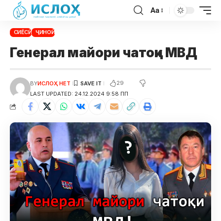
Aa
СИЁСӢ
ҶИНОӢ
Генерал майори чатоқи МВД
29
BY
ИСЛОҲ НЕТ
LAST UPDATED: 24.12.2024 9:58 ПП