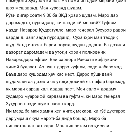
намедонӣ Зуҳуров кӣ аст. Аз номи ин одам меравӣ ҳама
шох мешаванд. Ман хурсанд шудам.
Рӯзи дигар соати 9:00 ба ВКД ҳозир шудам. Маро дар
даромадгоҳ пурсиданд, ки назди кӣ меравӣ? Гуфтам
назди Назаров Қудратулло, маро генерал Зуҳуров равон
карданд. Занг зада пурсиданд. Суханҳои ман тасдиқ
шуд. Баъд иҷозат барои ворид шудан доданд. Ба дохили
вазорат даромадам ва утоқи кории полковник
Назарзодаро ёфтам. Вай сардори Раёсати кофтукови
ҷиноӣ будааст. Аз пушт дарро куфтам, садо набаромад.
Баъд даро кушодам ҳеч кас нест. Дарро пӯшиданӣ
шудам, ки аз дохили як утоқи дохилӣ як нафар баромад,
як марди сараш кал, қадаш паст. Ман салом додаму
худамро муаррифӣ кардам ва гуфтам, ки маро генерал
Зуҳуров назди шумо равон кард.
Ин мард ба ман ҳамин хел нигоҳ мекард, ки гӯё духтарро
дар умраш якум маротиба дида бошад. Маро ба
нишастан даъват кард. Ман нишастам ва қиссаи