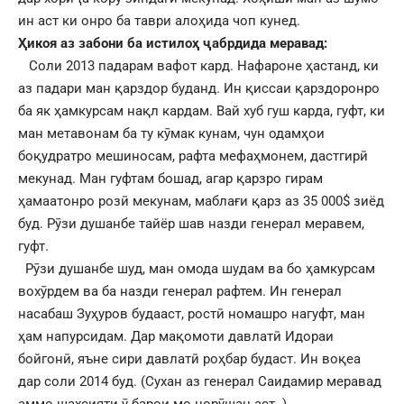
ин аст ки онро ба таври алоҳида чоп кунед.
Ҳикоя аз забони ба истилоҳ ҷабрдида меравад:
Соли 2013 падарам вафот кард. Нафароне ҳастанд, ки
аз падари ман қарздор буданд. Ин қиссаи қарздоронро
ба як ҳамкурсам нақл кардам. Вай хуб гуш карда, гуфт, ки
ман метавонам ба ту кӯмак кунам, чун одамҳои
боқудратро мешиносам, рафта мефаҳмонем, дастгирӣ
мекунад. Ман гуфтам бошад, агар қарзро гирам
ҳамаатонро розӣ мекунам, маблағи қарз аз 35 000$ зиёд
буд. Рӯзи душанбе тайёр шав назди генерал меравем,
гуфт.
Рӯзи душанбе шуд, ман омода шудам ва бо ҳамкурсам
вохӯрдем ва ба назди генерал рафтем. Ин генерал
насабаш Зуҳуров будааст, ростӣ номашро нагуфт, ман
ҳам напурсидам. Дар мақомоти давлатӣ Идораи
бойгонӣ, яъне сири давлатӣ роҳбар будаст. Ин воқеа
дар соли 2014 буд. (Сухан аз генерал Саидамир меравад