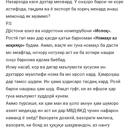
Назарзода касе духтар меовард. Ӯ онҳоро барои чи коре
истифода, тақдим ва ё экспорт ба хориҷ мекард инаш
мемонад як муаммо?
P.S
Дӯстони азиз ва нодустони номеҳрубони
«Ислоҳ».
Ростӣ гап ман дар қасди қатъи барномаи
«Номаҳо аз
ноҳияҳо»
будам. Аммо, вақте ин гуна номаҳо ба дасти
мо меафтад, ночору ногузир аст ки ба хотири нашри
онҳо барнома идома биёбад.
Исму насаб, кор ва дигар маълумоти хусусии ин
духтарро муаллифи нома ба мо ирсол кард. Ҳамроҳаш
дар тамос шудем. Ин ҳама ҳодисаро тасдиқ кард. Розӣ
барои нашраш ҳам шуд. Фақат гуфт, ки аз ифшои ҳар
гуна маълумот худдорӣ кунем.
Аммо пурсише, ки ҳам ман ва ҳоло акнун ҳам шуморо
азият медиҳад ин аст ки дар МВД-ВКД чунин нафарон
каманд ё зиёд? Вазорати дохилӣ, вазорати милиса,
вазорате, ки бояд аз ҳуқуқи шаҳрвандон, аз нангу