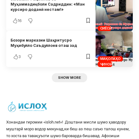
Муҳаммадиқболи Садриддин: «Ман
курсиро доданӣ нестам!»
16
СИЁСӢ
Бозори марказии Шаҳритусро
Муҳибулло Саъдуллоев оташ зад
3
МАҚОЛАҲО
ҶИНОӢ
SHOW MORE
Хонандаи гиромии «
isloh.net
«! Доштани мисли шумо ҳаводору
муштарӣ моро водор мекунад,ки беш аз пеш саъю талош кунем,
то хоста ва тавақуъоти шумо бароварда бишавад. Афзоиши