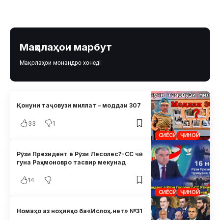
Мақолаҳои марбут
Мақолаҳои монандро хонед!
Қонуни таҷовузи миллат – моддаи 307
33
1
СИЁСӢ
ҶИНОӢ
Рӯзи Президент ё Рӯзи Лесолес?-CC чӣ
гуна Раҳмоновро тасвир мекунад
14
СИЁСӢ
ҶИНОӢ
Номаҳо аз ноҳияҳо ба«Ислоҳ.нет» №31