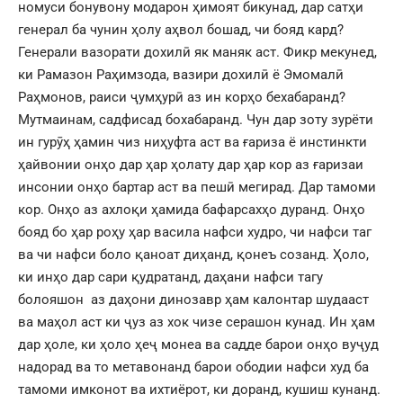
номуси бонувону модарон ҳимоят бикунад, дар сатҳи
генерал ба чунин ҳолу аҳвол бошад, чи бояд кард?
Генерали вазорати дохилӣ як маняк аст. Фикр мекунед,
ки Рамазон Раҳимзода, вазири дохилӣ ё Эмомалӣ
Раҳмонов, раиси ҷумҳурӣ аз ин корҳо бехабаранд?
Мутмаинам, садфисад бохабаранд. Чун дар зоту зурёти
ин гурӯҳ ҳамин чиз ниҳуфта аст ва ғариза ё инстинкти
ҳайвонии онҳо дар ҳар ҳолату дар ҳар кор аз ғаризаи
инсонии онҳо бартар аст ва пешӣ мегирад. Дар тамоми
кор. Онҳо аз ахлоқи ҳамида бафарсахҳо дуранд. Онҳо
бояд бо ҳар роҳу ҳар васила нафси худро, чи нафси таг
ва чи нафси боло қаноат диҳанд, қонеъ созанд. Ҳоло,
ки инҳо дар сари қудратанд, даҳани нафси тагу
болояшон аз даҳони динозавр ҳам калонтар шудааст
ва маҳол аст ки ҷуз аз хок чизе серашон кунад. Ин ҳам
дар ҳоле, ки ҳоло ҳеҷ монеа ва садде барои онҳо вуҷуд
надорад ва то метавонанд барои ободии нафси худ ба
тамоми имконот ва ихтиёрот, ки доранд, кушиш кунанд.