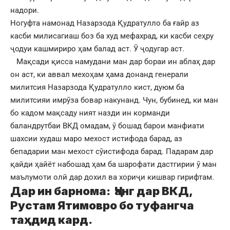
надори.
Ногуфта намонад Назарзода Қудратулло ба ғайр аз
касби милисагиаш боз ба худ мефахрад, ки касби сеҳру
ҷодуи кашмириро ҳам балад аст. Ӯ ҷодугар аст.
Мақсади қисса намудани ман дар бораи ин аблаҳ дар
он аст, ки аввал мехоҳам ҳама донанд генерали
милитсия Назарзода Қудратулло кист, дуюм ба
милитсияи имрӯза бовар накунанд. Чун, бубинед, ки ман
бо кадом мақсаду ният назди ин корманди
баландрутбаи ВКД омадам, ӯ бошад барои манфиати
шахсии худаш маро мехост истифода барад, аз
бепадарии ман мехост сӯистифода барад. Падарам дар
қайди ҳайёт набошад ҳам ба шарофати дастгирии ӯ ман
маълумоти олӣ дар дохил ва хориҷи кишвар гирифтам.
Дар ин барнома: Ҷанг дар ВКД,
Рустам Ятимовро бо туфангча
таҳдид кард.