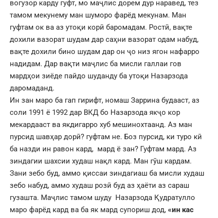
вогузор карду гуфт, мо маҷлис дорем дур наравед, тез
тамом мекунему ман шуморо фарёд мекунам. Ман
гуфтам ок ва аз утоқи корӣ баромадам. Ростӣ, вақте
дохили вазорат шудам дар саҳни вазорат одам набуд,
вақте дохили бино шудам дар он ҷо низ ягон нафарро
надидам. Дар вақти маҷлис ба мисли галлаи гов
мардҳои зиёде пайдо шуданду ба утоқи Назарзода
даромаданд.
Ин зан маро ба гап гирифт, номаш Заррина будааст, аз
соли 1991 ё 1992 дар ВКД бо Назарзода якҷо кор
мекардааст ва якдигарро хуб мешинохтаанд. Аз ман
пурсид шавҳар дорӣ? гуфтам не. Боз пурсид, ки туро кӣ
ба назди ин равон кард, мард ё зан? Гуфтам мард. Аз
зиндагии шахсии худаш нақл кард. Ман гӯш кардам.
Зани зебо буд, аммо қиссаи зиндагиаш ба мисли худаш
зебо набуд, аммо худаш розӣ буд аз ҳаёти аз сараш
гузашта. Маҷлис тамом шуду Назарзода Қудратулло
маро фарёд кард ва ба як мард супориш дод,
«ин кас