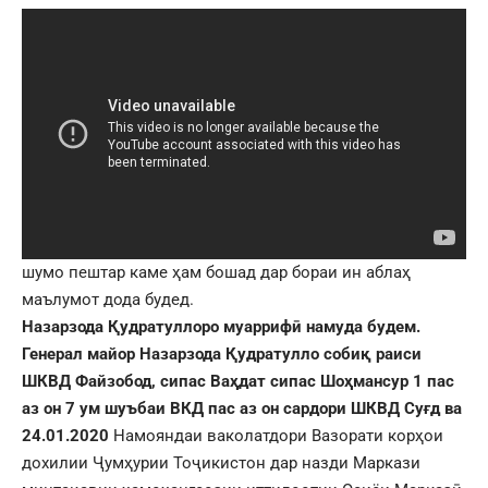
шумо пештар каме ҳам бошад дар бораи ин аблаҳ
маълумот дода будед.
Назарзода Қудратуллоро муаррифӣ намуда будем.
Генерал майор Назарзода Қудратулло собиқ раиси
ШКВД Файзобод, сипас Ваҳдат сипас Шоҳмансур 1 пас
аз он 7 ум шуъбаи ВКД пас аз он сардори ШКВД Суғд ва
24.01.2020
Намояндаи ваколатдори Вазорати корҳои
дохилии Ҷумҳурии Тоҷикистон дар назди Маркази