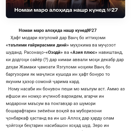
Номаи маро алоҳида нашр кунед№
2
7
Ҳафт модари язгуломӣ дар Ванҷ бо иттиҳоми
«
таълими
ғ
айрирасмии дин
ӣ
»
муҳокима ва муҷозот
шуданд. Расонаҳо
-«Озодӣ»
ва
«Азия плюс»
навиштанд,
ки додгоҳи сайёр (?) дар нимаи аввали моҳи декабр дар
деҳаи Жамаки ҷамоати Язгуломи ноҳияи Ванҷ бо
баргузории як маҷлиси кушода ин ҳафт бонуро то
якуним ҳазор сомонӣ ҷарима кард.
Ному насаби ин бонувон пеши мо маълум аст. Аммо аз
ифшои ин номҳо иҷтиноб варзидем, агарчи ин
модарони маъсум ва покгавҳар аз шумори
бошарафтарин зиёиёни воқеӣ ва муборизони
ҷонбаркаф ҳастанд ва ин шо Аллоҳ дар ҳарду олам
ҷойгоҳи беҳтарин насибашон хоҳад шуд. Зеро ин