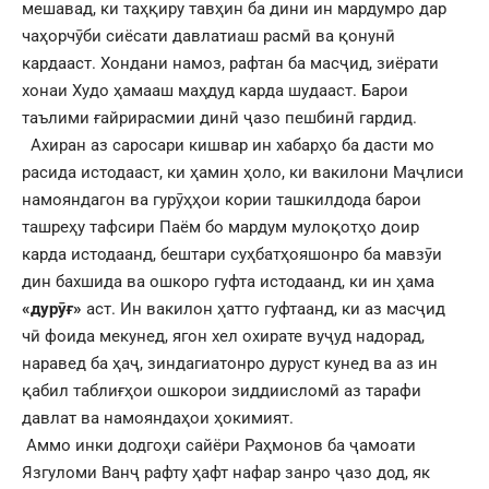
мешавад, ки таҳқиру тавҳин ба дини ин мардумро дар
чаҳорчӯби сиёсати давлатиаш расмӣ ва қонунӣ
кардааст. Хондани намоз, рафтан ба масҷид, зиёрати
хонаи Худо ҳамааш маҳдуд карда шудааст. Барои
таълими ғайрирасмии динӣ ҷазо пешбинӣ гардид.
Ахиран аз саросари кишвар ин хабарҳо ба дасти мо
расида истодааст, ки ҳамин ҳоло, ки вакилони Маҷлиси
намояндагон ва гурӯҳҳои кории ташкилдода барои
ташреҳу тафсири Паём бо мардум мулоқотҳо доир
карда истодаанд, бештари суҳбатҳояшонро ба мавзӯи
дин бахшида ва ошкоро гуфта истодаанд, ки ин ҳама
«дурӯғ»
аст. Ин вакилон ҳатто гуфтаанд, ки аз масҷид
чӣ фоида мекунед, ягон хел охирате вуҷуд надорад,
наравед ба ҳаҷ, зиндагиатонро дуруст кунед ва аз ин
қабил таблиғҳои ошкорои зиддиисломӣ аз тарафи
давлат ва намояндаҳои ҳокимият.
Аммо инки додгоҳи сайёри Раҳмонов ба ҷамоати
Язгуломи Ванҷ рафту ҳафт нафар занро ҷазо дод, як