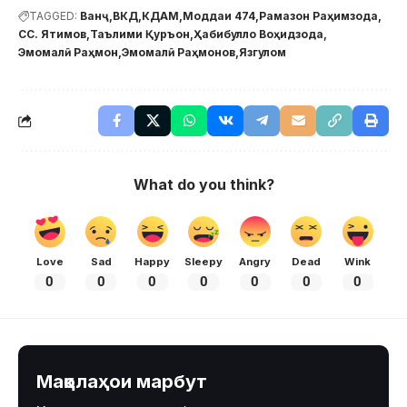
TAGGED:
Ванҷ
ВКД
КДАМ
Моддаи 474
Рамазон Раҳимзода
СС. Ятимов
Таълими Қуръон
Ҳабибулло Воҳидзода
Эмомалӣ Раҳмон
Эмомалӣ Раҳмонов
Язгулом
What do you think?
Love
Sad
Happy
Sleepy
Angry
Dead
Wink
0
0
0
0
0
0
0
Мақолаҳои марбут