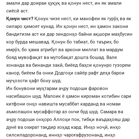
амали дар доираи ҳуқуқ ва қонун нест, ин як амали
сиёсӣ аст.
Қонун чист?
Қонун чизе нест, ки манофеи як гурӯҳ ва як
оиларо ҳимоят кунад. Ин қонун нест, ин ҳамон закони
бандитизм аст ки дар зиндонҳо байни ақшори маҳбусин
кор бурда мешавад. Қонун бо табиат, бо таърих, бо
имрӯз, бо ҳама атрибут ва аркони миллат ва мардум
бояд мувофақат ва мутобақат дошта бошад. Вале
хонанда ва бинанди закӣ, биёед баҳси қонунро гузорем
канор, биёем ба онки Додгоҳи сайёр рафт деҳа барои
муҷозоти ҳафт бону шуд.
Ин бонувони муҳтарам аҷру подоши фаровон
насибашон шуд. Малоик ё ҳамон кироман котибин сари
китфони онҳо навишта мусаббат карданд ва номаи
аъмолашон мусаффотар аз ончи буд шуд. Самара ва
аҷру подоши онҳоро Аллоҳи пок, тибқи ваъдаҳояш дар
дунё ва охират тақдир хоҳад кард. Инҳо ноҷӣ, инҳо
силсиладоронанд, иннҳо чароғафрузонанд, инҳо