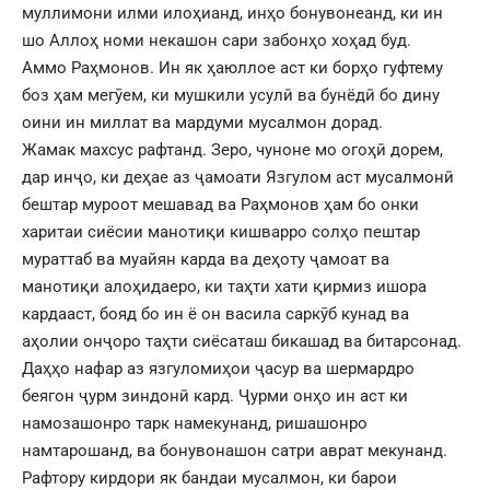
муллимони илми илоҳианд, инҳо бонувонеанд, ки ин
шо Аллоҳ номи некашон сари забонҳо хоҳад буд.
Аммо Раҳмонов. Ин як ҳаюллое аст ки борҳо гуфтему
боз ҳам мегӯем, ки мушкили усулӣ ва бунёдӣ бо дину
оини ин миллат ва мардуми мусалмон дорад.
Жамак махсус рафтанд. Зеро, чуноне мо огоҳӣ дорем,
дар инҷо, ки деҳае аз ҷамоати Язгулом аст мусалмонӣ
бештар муроот мешавад ва Раҳмонов ҳам бо онки
харитаи сиёсии манотиқи кишварро солҳо пештар
мураттаб ва муайян карда ва деҳоту ҷамоат ва
манотиқи алоҳидаеро, ки таҳти хати қирмиз ишора
кардааст, бояд бо ин ё он васила саркӯб кунад ва
аҳолии онҷоро таҳти сиёсаташ бикашад ва битарсонад.
Даҳҳо нафар аз язгуломиҳои ҷасур ва шермардро
беягон ҷурм зиндонӣ кард. Ҷурми онҳо ин аст ки
намозашонро тарк намекунанд, ришашонро
намтарошанд, ва бонувонашон сатри аврат мекунанд.
Рафтору кирдори як бандаи мусалмон, ки барои