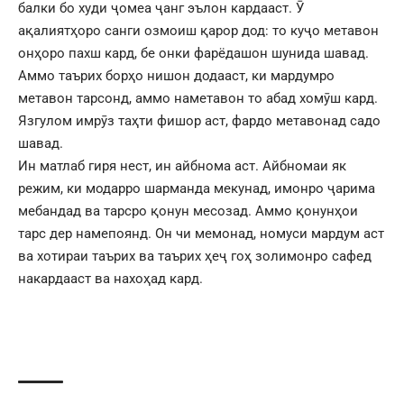
балки бо худи ҷомеа ҷанг эълон кардааст. Ӯ
ақалиятҳоро санги озмоиш қарор дод: то куҷо метавон
онҳоро пахш кард, бе онки фарёдашон шунида шавад.
Аммо таърих борҳо нишон додааст, ки мардумро
метавон тарсонд, аммо наметавон то абад хомӯш кард.
Язгулом имрӯз таҳти фишор аст, фардо метавонад садо
шавад.
Ин матлаб гиря нест, ин айбнома аст. Айбномаи як
режим, ки модарро шарманда мекунад, имонро ҷарима
мебандад ва тарсро қонун месозад. Аммо қонунҳои
тарс дер намепоянд. Он чи мемонад, номуси мардум аст
ва хотираи таърих ва таърих ҳеҷ гоҳ золимонро сафед
накардааст ва нахоҳад кард.