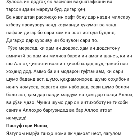
Хулоса, ин додгоҳ як василаи ваҳшатафканӣ ва
тарсонидани мардум буд, дигар ҳеҷ.
Ба навиштаи расонаҳо ин ҳафт бону дар назди милсаву
кгбеву прокурору чанд корманди ҳукумат ва чанд
нафари дигар бо сари хам ва рост истода буданд.
Дигарҳо дар курсиву ин бонувон сари по.
Рӯзе мерасад, ки ҳам ин додрас, ҳам ин додситону
амниятӣ ва ҳам ин милиса барои ин амали шанеъ, ки ин
шо Аллоҳ ҷинояти вазнин ҳисоб хоҳад шуд, ҷавоб пас
хоҳанд дод. Аммо ба ин модарон гуфтаниам, ки сари
шумо баданд аст, шумо, қаҳрамонҳоед, шумо соҳибони
нангу номусед, саратон хам набошад, сари шумо болои
боло аст, ҳам дар назди мардум ва ҳам дар назди Аллоҳ
ва рӯзи ҷазо. Чунки шумо дар он интихоботу интихоби
сангин Аллоҳро баргузидед ва бар Аллоҳ итоат
намудед!
Пасгуфтори Ислоҳ
Язгулом имрӯз танҳо номи як ҷамоат нест, язгулом