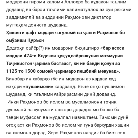
модарони гироми каломи Аллоҳро ба кудакон таълим
додаанд ва барои таълими калиматуллоҳ аз сӯи режими
зиддимиллӣ ва зиддинии Раҳмонови диктатор
муттаҳам дониста шудаанд.
Ҳикояти ҳафт модари язгуломӣ ва ҷанги Раҳмонов бо
омӯзиши Қуръон
Додгоҳи сайёр(?) ин модарони биҳиштиро
«
бар асоси
моддаи 474-и Кодекси
ҳ
у
қ
у
қ
вайронкунии маъмурии
То
ҷ
икистон
ҷ
арима бастааст, ки ин банди
қ
онун аз
1125 то 1500 сомон
ӣ
ҷ
аримаро пешбин
ӣ
мекунад»
.
Бинобар ин хабарҳо гӯё ин модарон аз кардаи худ
изҳори
«пушаймонӣ»
кардаанд. Яъне онҳо пушаймон
шудаанд, ки таълими ғайрирасмии динӣ додаанд.
Инки Раҳмонов бо ислом ва мусалмонони тоҷик
душманӣ ва хусумати ошкоро дорадро мо борҳо ба
таври муфассал ва мудаллал навиштаем. Тамоми дунё
огоҳ аст ки Раҳмонов бо ислом чи гуна бархурди хашин
ва хасмона дорад. Зеро Раҳмонов наздик ба бист сол