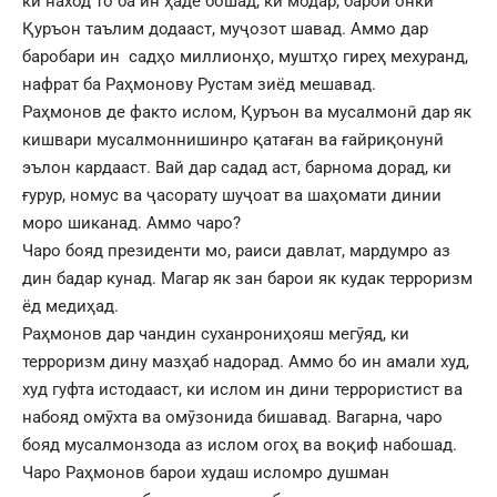
ки наход то ба ин ҳаде бошад, ки модар, барои онки
Қуръон таълим додааст, муҷозот шавад. Аммо дар
баробари ин садҳо миллионҳо, муштҳо гиреҳ мехуранд,
нафрат ба Раҳмонову Рустам зиёд мешавад.
Раҳмонов де факто ислом, Қуръон ва мусалмонӣ дар як
кишвари мусалмоннишинро қатаған ва ғайриқонунӣ
эълон кардааст. Вай дар садад аст, барнома дорад, ки
ғурур, номус ва ҷасорату шуҷоат ва шаҳомати динии
моро шиканад. Аммо чаро?
Чаро бояд президенти мо, раиси давлат, мардумро аз
дин бадар кунад. Магар як зан барои як кудак терроризм
ёд медиҳад.
Раҳмонов дар чандин суханрониҳояш мегӯяд, ки
терроризм дину мазҳаб надорад. Аммо бо ин амали худ,
худ гуфта истодааст, ки ислом ин дини террористист ва
набояд омӯхта ва омӯзонида бишавад. Вагарна, чаро
бояд мусалмонзода аз ислом огоҳ ва воқиф набошад.
Чаро Раҳмонов барои худаш исломро душман