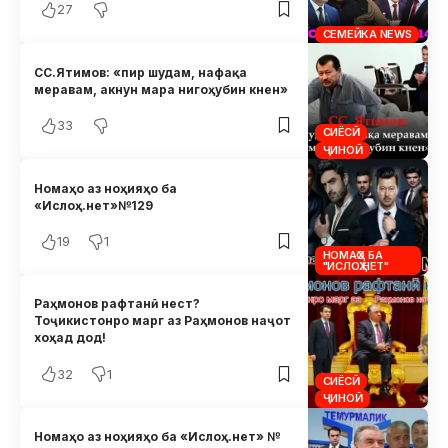
27
СЕМЕЙКА NEWS
СС.Ятимов: «пир шудам, нафақа
меравам, акнун мара нигоҳубин кнен»
33
СИЁСӢ
ҶИНОӢ
Номаҳо аз ноҳияҳо ба
«Ислоҳ.нет»№129
19
1
НОМАҲО БА
"ИСЛОҲ.НЕТ"
Раҳмонов рафтанӣ нест?
Тоҷикистонро марг аз Раҳмонов наҷот
хоҳад дод!
32
1
СИЁСӢ
ҶИНОӢ
Номаҳо аз ноҳияҳо ба «Ислоҳ.нет» №