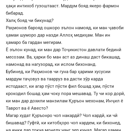
ҳақи интихоб гузоштааст. Мардум бояд якеро фармон
бибарад.
Халқ бояд чи бикунад?
Раҳмонов барояд ошкоро эълон намояд, ки ман ҷавоби
ҳамаи шуморо дар назди Аллоҳ медиҳам. Ман ин
ҳамаро ба гардан мегирам.
Ё эълон кунад, ки ман дар Тоҷикистон давлати бединӣ
месозам. Ва, ҳарки бо ман аст аз динаш даст бикашад,
намонад ва нагузорад, ки ислом бихонанд.
Бубинед, ки Раҳмонов чи гуна бар ҳарими хусусии
мардум таҷовуз ва таарруз ва дасти зӯр карда
истодааст, ки агар пӯст пӯсти фил бошад ҳам, пӯсти
крокодил бошад ҳам чоку пора мешавад. Ту чи кор дорӣ,
ки ман дар дохили манзилам Қуръон мехонам, Инҷил ё
Таврот ва ё Авесто?
Магар худат Қуръонро чоп накардӣ? Чоп кардӣ, ки чӣ
бишавад? Гуфтӣ, ки китобҳоро чоп кардем, ки бихонед,
на инки дар токча монеду чанг зер кунад. Магар ҳамин