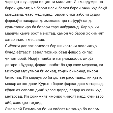
ҷароҳати кушодаи виҷдони миллист. Ин мардумро на
барои ҷиноят, на барои исён, балки барои онки худ боқӣ
мондаанд, ҷазо медиҳанд. Барои онки забони худро
фаромӯш накарданд, имонашонро нафурӯхтанд,
суннаташонро ба бозори тарс набурданд. Ҳар ҷо, ки
мардум ҳанӯз рост меистад, ҳамон ҷо барои ҳокимият
хатар эълон мешавад.
Сиёсати давлат солҳост бар шикастани ақалиятҳо
бунёд ёфтааст: аввал таҳқир, баъд фишор, сипас
ҷиноятсозӣ. Имрӯз навбати язгуломиҳост, дирӯз
дигарон буданд, фардо навбат ба ҳар касе мерасад, ки
мехоҳад мусулмон бимонад, тоҷик бимонад, инсон
бимонад. Ин мардумро ба ҳолате расонданд, ки ҳатто
модар аз хондани Қуръон барои фарзандаш метарсад,
кӯдак аз саволи динӣ ҳарос дорад, падар аз сояи худ
метарсад. Ин ҳокимият имонро ҷиноят кард, суннатро
айб, ахлоқро таҳдид.
Эмомалӣ Раҳмонов бо ин сиёсат на танҳо бо ислом,