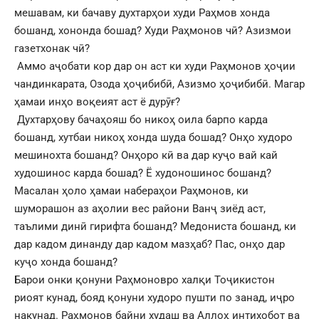
мешавам, ки бачаву духтарҳои худи Раҳмов хонда
бошанд, хононда бошад? Худи Раҳмонов чӣ? Азизмои
газетхонак чӣ?
Аммо аҷобати кор дар он аст ки худи Раҳмонов ҳоҷии
чандинкарата, Озода ҳоҷибибӣ, Азизмо ҳоҷибибӣ. Магар
ҳамаи инҳо воқеият аст ё дурӯғ?
Духтарҳову бачаҳояш бо никоҳ оила барпо карда
бошанд, хутбаи никоҳ хонда шуда бошад? Онҳо худоро
мешинохта бошанд? Онҳоро кӣ ва дар куҷо вай кай
худошинос карда бошад? Ё худоношинос бошанд?
Масалан ҳоло ҳамаи набераҳои Раҳмонов, ки
шуморашон аз аҳолии вес райони Ванҷ зиёд аст,
таълими динӣ гирифта бошанд? Медониста бошанд, ки
дар кадом динанду дар кадом мазҳаб? Пас, онҳо дар
куҷо хонда бошанд?
Барои онки қонуни Раҳмоновро халқи Тоҷикистон
риоят кунад, бояд қонуни худоро пушти по занад, иҷро
накунад. Раҳмонов байни худаш ва Аллоҳ интихобот ва