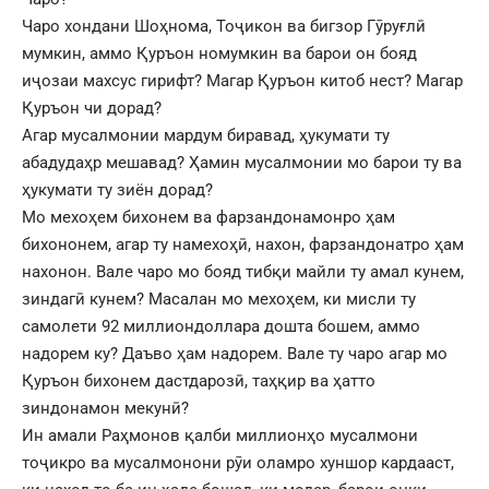
Чаро хондани Шоҳнома, Тоҷикон ва бигзор Гӯруғлӣ
мумкин, аммо Қуръон номумкин ва барои он бояд
иҷозаи махсус гирифт? Магар Қуръон китоб нест? Магар
Қуръон чи дорад?
Агар мусалмонии мардум биравад, ҳукумати ту
абадудаҳр мешавад? Ҳамин мусалмонии мо барои ту ва
ҳукумати ту зиён дорад?
Мо мехоҳем бихонем ва фарзандонамонро ҳам
бихононем, агар ту намехоҳӣ, нахон, фарзандонатро ҳам
нахонон. Вале чаро мо бояд тибқи майли ту амал кунем,
зиндагӣ кунем? Масалан мо мехоҳем, ки мисли ту
самолети 92 миллиондоллара дошта бошем, аммо
надорем ку? Даъво ҳам надорем. Вале ту чаро агар мо
Қуръон бихонем дастдарозӣ, таҳқир ва ҳатто
зиндонамон мекунӣ?
Ин амали Раҳмонов қалби миллионҳо мусалмони
тоҷикро ва мусалмонони рӯи оламро хуншор кардааст,