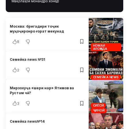
Мақолаҳои монандро хонед!
Москва: бригадири тоҷик
муҳоҷиронро ғорат мекунад
8
НОМАИ
АЛОҲИДА
Семейка news №31
2
СЕМЕЙКА NEWS
Мирзохуҷа «шери нар» Ятимов ва
Рустам чӣ?
3
СИЁСӢ
ҶИНОӢ
Семейка news№14