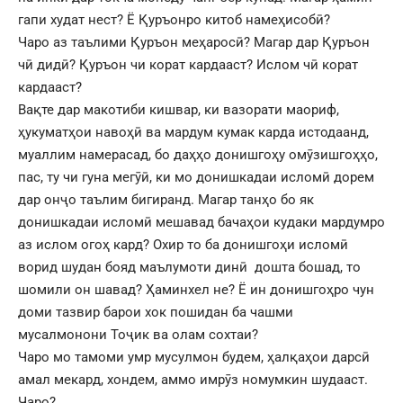
гапи худат нест? Ё Қуръонро китоб намеҳисобӣ?
Чаро аз таълими Қуръон меҳаросӣ? Магар дар Қуръон
чӣ дидӣ? Қуръон чи корат кардааст? Ислом чӣ корат
кардааст?
Вақте дар макотиби кишвар, ки вазорати маориф,
ҳукуматҳои навоҳӣ ва мардум кумак карда истодаанд,
муаллим намерасад, бо даҳҳо донишгоҳу омӯзишгоҳҳо,
пас, ту чи гуна мегӯӣ, ки мо донишкадаи исломӣ дорем
дар онҷо таълим бигиранд. Магар танҳо бо як
донишкадаи исломӣ мешавад бачаҳои кудаки мардумро
аз ислом огоҳ кард? Охир то ба донишгоҳи исломӣ
ворид шудан бояд маълумоти динӣ дошта бошад, то
шомили он шавад? Ҳаминхел не? Ё ин донишгоҳро чун
доми тазвир барои хок пошидан ба чашми
мусалмонони Тоҷик ва олам сохтаи?
Чаро мо тамоми умр мусулмон будем, ҳалқаҳои дарсӣ
амал мекард, хондем, аммо имрӯз номумкин шудааст.
Чаро?