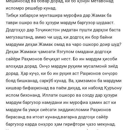
мешиносад ва бовар дорад, ки бо қонун метавонад
исломро решабур кунад.
Тибқи хабарҳои мунташира мурофиа дар Жамак ба
таври ошкро ва бо ҳузури мардум баргузор шудааст.
Додгоҳҳо дар Тоҷикистон умдатан пушти дарҳои баста
мегузаштанд, аммо чи шуд, ки додгоҳ ин бор байни
мардуми деҳаи Жамак омад ва чаро ошкоро доир шуд?
Деҳаи Жамаки ҷамоати Язгулом омадани додгоҳи
сайёри Раҳмонов беҷиҳат нест. Бо ин мардум ҳисоби
алоҳида дорад. Онҷо мардум руҳияи мусалмонӣ зиёд
дорад. Ҳар куҷо, ки бо ин руҳия аст Раҳмонов онҷоро
бояд бишканад, саркӯб кунад. Ва, ҳамзамон ба мардуми
кишвар бифаҳмонад ва паём диҳад, ки набояд Қуръону
ислом бихонанд. Иллати ошкоро ва озоду дар ҳузури
мардум баргузор намудани ин мурофиа ҳамин аст ки
мардум ба умқи сиёсати зиддиисломии Раҳмонов
бирасанд ва итоат кунанд,вагарна додгоҳи сайёр
баргузор карда онҳоро ҳам гирифтори ҷазо мекунад.