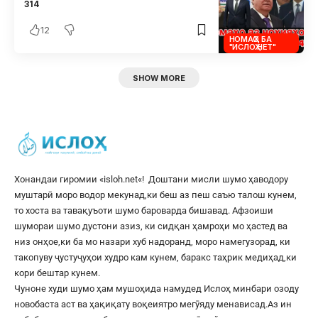
314
12
НОМАҲО БА
"ИСЛОҲ.НЕТ"
SHOW MORE
Хонандаи гиромии «
isloh.net
«! Доштани мисли шумо ҳаводору
муштарӣ моро водор мекунад,ки беш аз пеш саъю талош кунем,
то хоста ва тавақуъоти шумо бароварда бишавад. Афзоиши
шумораи шумо дустони азиз, ки сидқан ҳамроҳи мо ҳастед ва
низ онҳое,ки ба мо назари хуб надоранд, моро намегузорад, ки
такопуву ҷустуҷуҳои худро кам кунем, баракс таҳрик медиҳад,ки
кори бештар кунем.
Чуноне худи шумо ҳам мушоҳида намудед Ислоҳ минбари озоду
новобаста аст ва ҳақиқату воқеиятро мегӯяду менависад.Аз ин