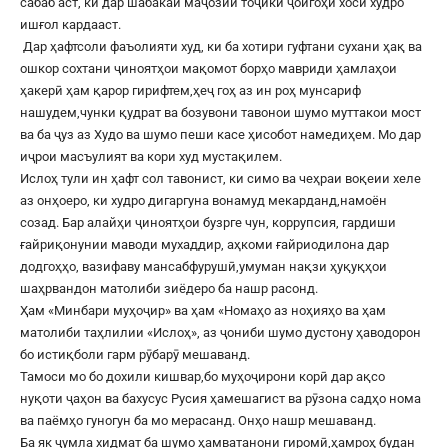
сабаб аст, ки дар шабакаи маҷозии тоҷикӣ ҷойгоҳи хоси худро
ишғол кардааст.
Дар ҳафтсоли фаъолияти худ, ки ба хотири гуфтани сухани ҳақ ва
ошкор сохтани ҷиноятҳои мақомот борҳо мавриди ҳамлаҳои
ҳакерӣ ҳам қарор гирифтем,ҳеҷ гоҳ аз ин роҳ мунсариф
нашудем,чунки қудрат ва бозувони тавонои шумо муттакои мост
ва ба ҷуз аз Худо ва шумо пеши касе ҳисобот намедиҳем. Мо дар
иҷрои масъулият ва кори худ мустақилем.
Ислоҳ тули ин ҳафт сол тавонист, ки симо ва чеҳраи воқеии хеле
аз онҳоеро, ки худро дигаргуна вонамуд мекарданд,намоён
созад. Бар алайҳи ҷиноятҳои бузрге чун, коррупсия, гардиши
ғайриқонунии маводи мухаддир, аҳкоми ғайриодилона дар
додгоҳҳо, вазифаву мансабфурушӣ,умуман нақзи ҳуқуқҳои
шаҳрвандон матолиби зиёдеро ба нашр расонд.
Ҳам «Минбари муҳоҷир» ва ҳам «Номаҳо аз ноҳияҳо ва ҳам
матолиби таҳлилии «Ислоҳ», аз ҷониби шумо дустону ҳаводорон
бо истиқболи гарм рӯбарӯ мешаванд.
Тамоси мо бо дохили кишвар,бо муҳоҷирони корӣ дар ақсо
нуқоти ҷаҳон ва бахусус Русия ҳамешагист ва рӯзона садҳо нома
ва паёмҳо гуногун ба мо мерасанд. Онҳо нашр мешаванд.
Ба як ҷумла хидмат ба шумо ҳамватанони гиромӣ,ҳамроҳ будан