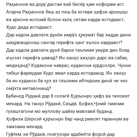
Раҳмонов ва дору дастаи вай бисёр ҳам нофорам аст.
Агарчи Раҳмонов беш аз пеш ба хотири ҳифзи арзишҳо
ва аркони исломӣ болои халқ ситам карда истодааст,
Худо дида истодааст.
Дар кадом давлати дунёи имрӯз ҳукумат бар зидди дини
шаҳрвандонаш сангар гирифта ҷанг эълон кардааст?
Дар кадом давлати дунё барои таълими умури дин бояд
иҷозат гирифта шавад? Ин занҳо киҳоро дарс ва сабақ
медиҳанд? Кудакони наврас, кудакони хурдсолро. Чунки
тибқи фармудаи Худо амал карда истодаанд. Ин занҳо
ба ин кудакон ба ҷуз аз таълими ибтидоии динӣ чи чиз
омӯхта метавонанд?
Бубинед Рудакӣ дар 8 солагӣ Қуръонро ҳифз ва тиловат
мекард. На танҳо Рӯдакӣ, Саъдӣ, Ҳофиз,Ҷомӣ тамоми
гузаштагони мо муллову шайху мавлавӣ буданд.
Ҳофизи Шерозӣ қуръонро бар чанд ривоят тараннум ва
замзама мекард.
Гуфтем, ки Рӯдакӣ, поягузори адабиёти форсӣ дар