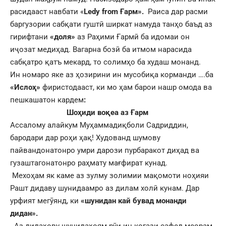
расидааст навбати «
Ledy from Ғарм
».
Раиса дар расми
баргузории сабқати гуштӣ ширкат намуда танҳо баъд аз
гирифтани
«доля»
аз Раҳими Ғармӣ ба идомаи он
иҷозат медиҳад. Вагарна бозӣ ба итмом нарасида
сабқатро қатъ мекард, то солимҳо ба худаш монанд.
Ин номаро яке аз ҳозирини ин мусобиқа корманди ….ба
«Ислоҳ»
фиристодааст, ки мо ҳам барои нашр омода ва
пешкашатон кардем
:
Шоҳиди воқеа аз Ғарм
Ассалому алайкум Муҳаммадиқболи Садриддин,
бародари дар роҳи ҳақ! Худованд шумову
пайвандонатонро умри дарози пурбаракот диҳад ва
гузаштагонатонро раҳмату мағфират кунад.
Мехоҳам як каме аз зулму золимии мақомоти ноҳияи
Рашт дидаву шунидаамро аз дилам холӣ кунам. Дар
урфият мегӯянд, ки
«шунидан кай бувад монанди
дидан».