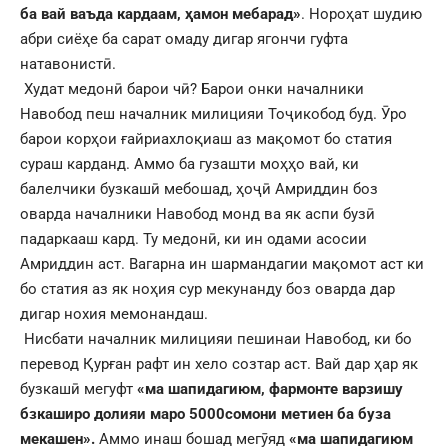
ба вай ваъда кардаам,
ҳамон мебарад»
. Нороҳат шудию
абри сиёҳе ба сарат омаду дигар ягончи гуфта
натавонистӣ.
Худат медонӣ барои чӣ? Барои онки началники
Навобод пеш началник милицияи Тоҷикобод буд. Ӯро
барои корҳои ғайриахлоқиаш аз мақомот бо статия
сураш карданд. Аммо ба гузашти моҳҳо вай, ки
балелчики бузкашӣ мебошад, ҳоҷӣ Амриддин боз
оварда началники Навобод монд ва як аспи бузӣ
падаркааш кард. Ту медонӣ, ки ин одами асосии
Амриддин аст. Вагарна ин шармандагии мақомот аст ки
бо статия аз як ноҳия сур мекунанду боз оварда дар
дигар нохия мемонандаш.
Нисбати началник милицияи пешинаи Навобод, ки бо
перевод Қурған рафт ин хело созтар аст. Вай дар ҳар як
бузкашӣ мегуфт
«ма шапидагиюм, фармонте варзишу
бзкаширо долияи маро 5000сомони метиен ба буза
мекашен».
Аммо инаш бошад мегӯяд
«ма шапидагиюм