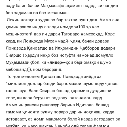
заду ба ин бачаи Маҳмасафо аҳамият надод, ки чандин
бор задамаш ва боз мезанмаш.
Лекин ногаҳон худашро бар тахтаи пушт дид. Аммо ана
ҳамин раиса ин ду авлоди номдори100-ҳо кас
мешинохтагӣ дар ин дараи Таговаро намехоҳад. Коре
кард, ки Лоиқзода Муҳаммадӣ- ҷиян, бачаи додари
Лоиқзода Қаноатшо ва Илҳомидин Ҷабборов додари
Сияршо ) ҳардуи инҳо боз ногуфта намонад домулло
Муҳаммадиқбол, ки
«лидер»-
ҳои барномаҳои шумо
мебошанд))), ном бароранд.
То ҷое медонем Қаноатшо Лоиқзода зиёда аз
1миллион доллар баъди барномаҳои шумо доду ҷонаш
халос шуд. Вале Сияршо бошад ҳаромию дуздию чи
коре, ки кард берун аз зодгоҳу ватанамон кард.
Аммо ин раисаи ришвахур Зарина Идизода бошад
тамоми ҷинояти зулму пораро дар ин ноҳияаш карда
истодааст, аз номи мақомоти болоӣ карда истодааст ва
мегӯяд, ки маро шахсан Ҷаноби олӣ худаш фармон