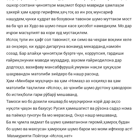
ошкор сохтани ҷиноятҳои мақомот борҳо мавриди ҳамлаҳои
ҳакерӣ ҳам қарор гирифтем,ҳеҷ гоҳ аз ин роҳ мунсариф
нашудем,чунки қудрат ва бозувони тавонои шумо муттакои мост
ва ба ҷуз аз Худо ва шумо пеши касе ҳисобот намедиҳем. Мо дар
иҷрои масъулият ва кори худ мустақилем.
Ислоҳ тули ин ҳафт сол тавонист, ки симо ва чеҳраи воқеии хеле
аз онҳоеро, ки худро дигаргуна вонамуд мекарданд,намоён
созад. Бар алайҳи ҷиноятҳои бузрге чун, коррупсия, гардиши
ғайриқонунии маводи мухаддир, аҳкоми ғайриодилона дар
додгоҳҳо, вазифаву мансабфурушӣ,умуман нақзи ҳуқуқҳои
шаҳрвандон матолиби зиёдеро ба нашр расонд.
Ҳам «Минбари муҳоҷир» ва ҳам «Номаҳо аз ноҳияҳо ва ҳам
матолиби таҳлилии «Ислоҳ», аз ҷониби шумо дустону ҳаводорон
бо истиқболи гарм рӯбарӯ мешаванд.
Тамоси мо бо дохили кишвар,бо муҳоҷирони корӣ дар ақсо
нуқоти ҷаҳон ва бахусус Русия ҳамешагист ва рӯзона садҳо нома
ва паёмҳо гуногун ба мо мерасанд. Онҳо нашр мешаванд.
Ба як ҷумла хидмат ба шумо ҳамватанони гиромӣ,ҳамроҳ будан
бо шумо ва махсусан ҳамроҳии шумо барои мо мояи ифтихор аст!
Маъмурияти Пойгоҳи «
Ислоҳ.нет
«