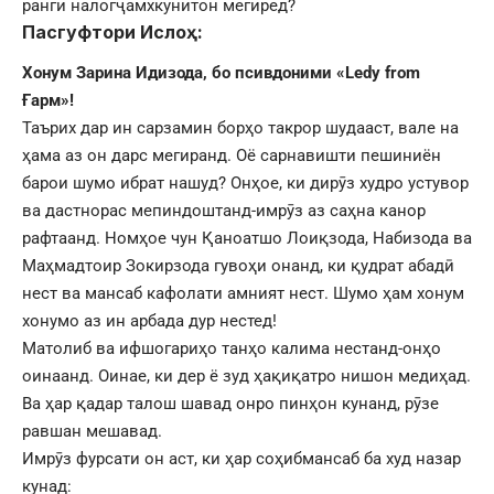
ранги налогҷамхкунитон мегиред?
Пасгуфтори Ислоҳ:
Хонум Зарина Идизода,
бо псивдоними
«Ledy from
Ғарм»!
Таърих дар ин сарзамин борҳо такрор шудааст, вале на
ҳама аз он дарс мегиранд. Оё сарнавишти пешиниён
барои шумо ибрат нашуд? Онҳое, ки дирӯз худро устувор
ва дастнорас мепиндоштанд-имрӯз аз саҳна канор
рафтаанд. Номҳое чун Қаноатшо Лоиқзода, Набизода ва
Маҳмадтоир Зокирзода гувоҳи онанд, ки қудрат абадӣ
нест ва мансаб кафолати амният нест. Шумо ҳам хонум
хонумо аз ин арбада дур нестед!
Матолиб ва ифшогариҳо танҳо калима нестанд-онҳо
оинаанд. Оинае, ки дер ё зуд ҳақиқатро нишон медиҳад.
Ва ҳар қадар талош шавад онро пинҳон кунанд, рӯзе
равшан мешавад.
Имрӯз фурсати он аст, ки ҳар соҳибмансаб ба худ назар
кунад: