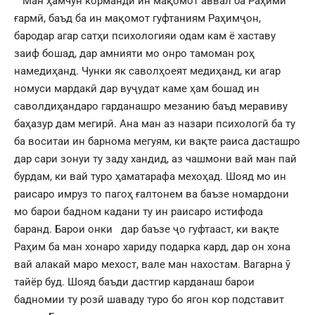
Ман ҳамчун корманди ин мақомот аввал ба Раҳимӣ
ғармӣ, баъд ба ин мақомот гуфтаниям Раҳимҷон,
бародар агар сатҳи психологияи одам кам ё хаставу
заиф бошад, дар амнияти мо онро тамоман роҳ
намедиҳанд. Чунки як саволҳоеят медиҳанд, ки агар
номуси мардакӣ дар вуҷудат каме ҳам бошад ин
саволдиҳандаро гарданашро мезанию баъд меравиву
баҳазур дам мегирӣ. Ана ман аз назари психологӣ ба ту
ба воситаи ин барнома мегуям, ки вақте раиса дасташро
дар сари зонуи ту заду хандид, аз чашмони вай ман пай
бурдам, ки вай туро ҳаматарафа мехоҳад. Шояд мо ин
раисаро имруз то пагоҳ ғалтонем ва баъзе номардони
мо барои бадном кадани ту ин раисаро истифода
баранд. Барои онки дар баъзе ҷо гуфтааст, ки вақте
Раҳим ба ман хонаро хариду подарка кард, дар он хона
вай алакай маро мехост, вале ман нахостам. Вагарна ӯ
тайёр буд. Шояд баъди дастгир карданаш барои
бадномии ту розӣ шаваду туро бо ягон кор подставит