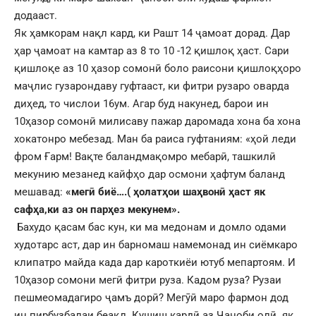
додааст.
Як ҳамкорам нақл кард, ки Рашт 14 ҷамоат дорад. Дар
ҳар ҷамоат на камтар аз 8 то 10 -12 қишлоқ ҳаст. Сари
қишлоқе аз 10 ҳазор сомонӣ боло раисони қишлоқҳоро
маҷлис гузарондаву гуфтааст, ки фитри рузаро оварда
диҳед, то числои 16ум. Агар буд накунед, барои ин
10ҳазор сомонӣ милисаву пажар даромада хона ба хона
хокатонро мебезад. Ман ба раиса гуфтаниям: «ҳой леди
фром Ғарм! Вақте баландмақомро мебарӣ, ташкилӣ
мекунию мезанед кайфҳо дар осмони ҳафтум баланд
мешавад:
«мегӣ биё….( ҳолатҳои шаҳвонӣ ҳаст як
сафҳа,ки аз он парҳез мекунем».
Бахудо қасам бас кун, ки ма медонам и домло одами
худотарс аст, дар ин барномаш намемонад ин сиёмкаро
клипатро майда када дар кароткиёи ютуб мепартоям. И
10ҳазор сомони мегӣ фитри руза. Кадом руза? Рузаи
пешмеомадагиро ҷамъ дорӣ? Мегӯӣ маро фармон дод
ин пирбузбалаи беақл. Кушиш кардӣ аз Ҷаноби олӣ як