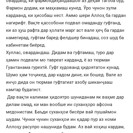
оварданд, ки фармондиҳандаашон аз деҳаи Тагоба буд.
Фармон додам, ки маҳкамаш кунед. Ӯро чунон зулм
кардаанд, ки ҳисобаш нест. Аммо шери Аллоҳ ба гардан
нагирифт. Вақте қассобони подвал омаданду гуфтанд,
ки аз ҳуш рафта дар ҳолати марг аст вале ҳеҷ ба гардан
намегирад, гуфтам баред фелдшер бинадаш, соз шуд ба
кабинетам биёред.
Хуллас, овардандаш. Дидам ва гуфтамаш, туро дар
ҳамин подвали мо тавреат карданд, ё аз тюрмаи
Гуантанама гурехтӣ. Гуфт худованд ҳидоятатон кунад.
Шумо ҳам тоҷикед, дар кадом дине, ки бошед. Вале аз
инҷо дида он тюрмаи гуфтагиат азобу шиканҷааш
камтар будагист.
Дар вақти калимаи ҳидоятро шуниданам як ваҳме дар
дилам омад, ки ман вообше ин суханҳоро афсона
медонистам. Баъди суханҳои бисёри вай пушаймон
шудам. Чунки чунин суханҳои ин қадар пур аз номи
Аллоҳу расулро нашунида будам. Аз вай хоҳиш кардам,