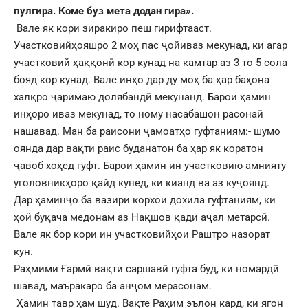
пулгира.
Коме буз мета додан гира».
Вале як кори зиракиро пеш гирифтааст.
Участковийҳояшро 2 моҳ пас ҷойиваз мекунад, ки агар
участковий ҳаққонӣ кор кунад на камтар аз 3 то 5 сола
бояд кор кунад. Вале инҳо дар ду моҳ ба ҳар баҳона
халқро ҷаримаю долябандӣ мекунанд. Барои ҳамин
инҳоро иваз мекунад, то ному насабашон расонаӣ
нашавад. Ман ба раисони ҷамоатҳо гуфтаниям:- шумо
оянда дар вақти раис буданатон ба ҳар як коратон
ҷавоб хоҳед гуфт. Барои ҳамин ин участковию амнияту
уголовникҳоро қайд кунед, ки кианд ва аз куҷоянд.
Дар ҳаминҷо ба вазири корхои дохила гуфтаниям, ки
ҳой буқача медонам аз Нақшов қади аҷал метарсӣ.
Вале як бор кори ин участковийҳои Раштро назорат
кун.
Раҳмими Ғармӣ вақти саршавӣ гуфта буд, ки номардӣ
шавад, маъракаро ба анҷом мерасонам.
Ҳамин тавр ҳам шуд. Вақте Раҳим эълон кард, ки ягон