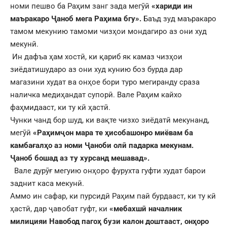
номи пешво ба Раҳим занг зада мегӯӣ
«хариди ин
маъракаро Ҷаноб мега Раҳима бгу».
Баъд зуд маъракаро
тамом мекунию тамоми чизҳои мондагиро аз они худ
мекунӣ.
Ин дафъа ҳам хостӣ, ки қариб як камаз чизҳои
зиёдатишударо аз они худ кунию боз бурда дар
магазини худат ва онҳое бори туро мегиранду сраза
наличка медиҳандат супорӣ. Вале Раҳим кайхо
фаҳмидааст, ки ту кӣ ҳастӣ.
Чунки чанд бор шуд, ки вақте чизхо зиёдатӣ мекунанд,
мегӯӣ
«Раҳимҷон мара те ҳисобашонро миёвам ба
камбағалҳо аз номи Ҷаноби олӣ падарка мекунам.
Ҷаноб бошад аз ту хурсанд мешавад».
Вале дурӯғ мегуию онҳоро фурухта гуфти худат барои
заднит каса мекунӣ.
Аммо ин сафар, ки пурсидӣ Раҳим пай бурдааст, ки ту кӣ
ҳастӣ, дар ҷавобат гуфт, ки
«мебахшӣ началник
милицияи Навобод пагоҳ бузи калон доштааст, онҳоро