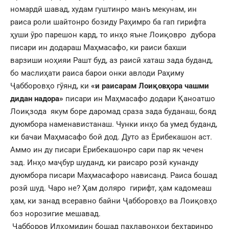
номардӣ шавад, худам гуштинро манъ мекунам, ин
раиса роли шайтонро бозиду Раҳимро ба гап гирифта
ҳуши ӯро парешон кард, то инҳо яъне Лоиқовро дубора
писари ин додараш Маҳмасафо, ки раиси бахши
варзиши ноҳияи Рашт буд, аз раисӣ хаташ зада буданд,
бо маслиҳати раиса барои онки авлоди Раҳиму
Ҷабборовҳо гӯянд, ки
«и раисарам Лоиқовҳора чашми
дидан надора»
писари ин Маҳмасафо додари Қаноатшо
Лоиқзода якум боре даромад сраза зада буданаш, бояд
дуюмбора наменавистанаш. Чунки инҳо ба умед буданд,
ки бачаи Маҳмасафо бой дод. Дуто аз Ёрибекашон аст.
Аммо ин ду писари Ёрибекашонро сари пар як чечен
зад. Инҳо маҷбур шуданд, ки раисаро розӣ кунанду
дуюмбора писари Маҳмасафоро нависанд. Раиса бошад
розӣ шуд. Чаро не? Ҳам доляро гирифт, ҳам кадомеаш
ҳам, ки занад всеравно байни Ҷабборовҳо ва Лоиқовҳо
боз норозигие мешавад.
Ҷабборов Илҳомидин бошад паҳлавонҳои беҳтаринро