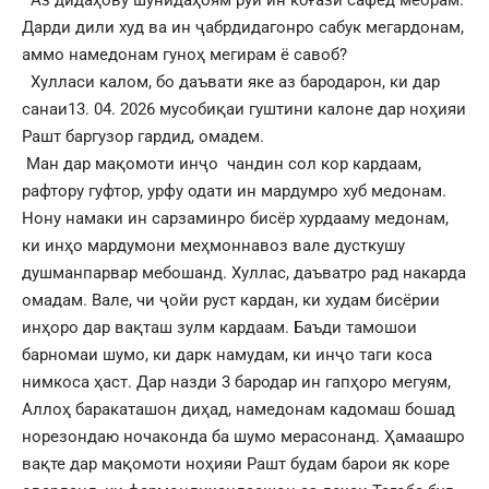
Аз дидаҳову шунидаҳоям рӯи ин коғази сафед меорам.
Дарди дили худ ва ин ҷабрдидагонро сабук мегардонам,
аммо намедонам гуноҳ мегирам ё савоб?
Хулласи калом, бо даъвати яке аз бародарон, ки дар
санаи13. 04. 2026 мусобиқаи гуштини калоне дар ноҳияи
Рашт баргузор гардид, омадем.
Ман дар мақомоти инҷо чандин сол кор кардаам,
рафтору гуфтор, урфу одати ин мардумро хуб медонам.
Нону намаки ин сарзаминро бисёр хурдааму медонам,
ки инҳо мардумони меҳмоннавоз вале дусткушу
душманпарвар мебошанд. Хуллас, даъватро рад накарда
омадам. Вале, чи ҷойи руст кардан, ки худам бисёрии
инҳоро дар вақташ зулм кардаам. Баъди тамошои
барномаи шумо, ки дарк намудам, ки инҷо таги коса
нимкоса ҳаст. Дар назди 3 бародар ин гапҳоро мегуям,
Аллоҳ баракаташон диҳад, намедонам кадомаш бошад
норезондаю ночаконда ба шумо мерасонанд. Ҳамаашро
вақте дар мақомоти ноҳияи Рашт будам барои як коре