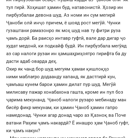
тул гирӣ. Хоҳишат ҳамин буд, натавонистӣ. Ҳозир ин
пирбузбалаи девона шуд. Аз номи ин сум мегирӣ
Ҷаноби олӣ инҷо причем, ё шояд рост мегӯӣ. Чунки
гузаштани рамазонро як моҳ шуд нав ту фитри руза
ҷамъ дорӣ. Ба раисҳо интавр гуфтӣ, вале дар дигар ҷо
худат медонӣ, ки подкайф будӣ. Ин пирбузбала мегӯяд
аз сар налоги рузаи ин ҳамшаҳриҳоятро гирифта ба ду
дасти адаб оварда деҳ.
Охир як чанд бор шуд мегуям ҳамаи қишлоқҳо
ними маблағро додаанду хапанд, як дастгирӣ кун,
ҷамъаш кунем барои ҳамин дилат пур шуд. Мегӯӣ
милисаву пажар хонабахона гашта, кроме ин пул боз
ҷарима мекунанд. Ҷаноб налоги рузаро мебинаду ман
бисёр фикр мекунам, ки ҳамин Ҷаноб ҳамин гапро
намедонад. Чунки агар донад чаро аз Қазноқ ва Поче
ватани Раҳим ҷамъ накардӣ? Ё инашро ҳам Ҷаноб гуфт,
ки ҷамъ накун?