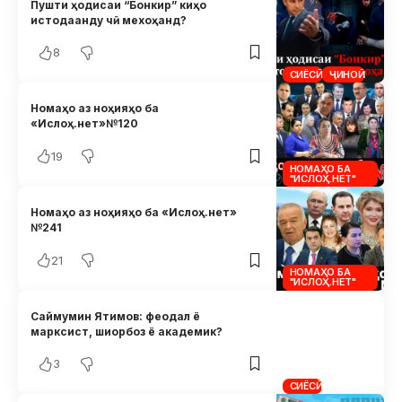
Пушти ҳодисаи “Бонкир” киҳо
истодаанду чӣ мехоҳанд?
8
СИЁСӢ
ҶИНОӢ
Номаҳо аз ноҳияҳо ба
«Ислоҳ.нет»№120
19
НОМАҲО БА
"ИСЛОҲ.НЕТ"
Номаҳо аз ноҳияҳо ба «Ислоҳ.нет»
№241
21
НОМАҲО БА
"ИСЛОҲ.НЕТ"
Саймумин Ятимов: феодал ё
марксист, шиорбоз ё академик?
3
СИЁСӢ