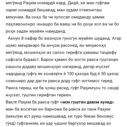
мегӯянд Раҳим номардӣ кард. Дидӣ, ки ман гуфтам
зарае номардӣ бишавад, ман худам отмениташ
мекунам. Ва онҳо ба чи хулосае омаданду ҳамаи
паҳлавононро -инашро ба ваяш чи бо роҳи хол ва чи бо
роҳи задан муайян намуданд.
Акнун 8 нафар бо вазнҳои гуногун муайян шуданд. Агар
шумо маъракаро ба анҷом расонед, ин меҳмонҳо
мегӯянд, мошинҳои аз салон гирифта ҳамааш таърифу
сафсата будааст. Барои ҳамин бо хости раиса гуштинро
кашола додаву мошинҳоро нагиранд, дигар иҷозат
надоданд гуфту як конверти ё 100 ҳазора буд ё 50 ҳазор
сомониро дар дасти раиса доду гуфт:-илтимос гиред.
Раиса тираш, ки ба ҷояш расид, гуфт Раҳимҷон то саҳар
иҷозат, гуштин гирифтан гириен.
Вақте Раҳим ба раиса гуфт
«мон гуштин давом кунад»
ман ба воситаи ин барнома ба раиса аз тани Раҳим
(маълум аст руяш намешавад, ки туро беваи беномус
гӯяд) гуфтаниям, ки ҳар ҷашне баргузор мешавад аз