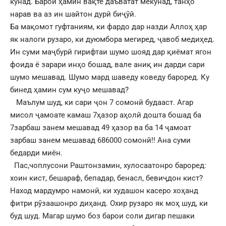
кунад. Барои ҳамин вақте даъватат мекунад, танҳо
нарав ва аз ин шайтон дурӣ биҷӯй.
Ба мақомот гуфтаниям, ки фардо дар назди Аллоҳ ҳар
як налоги рузаро, ки дуюмбора мегиред, ҷавоб медиҳед.
Ин суми маҷбурӣ гирифтаи шумо шояд дар қиёмат ягон
фоида ё зарари инҳо бошад, вале аниқ ин дарди сари
шумо мешавад. Шумо мард шаведу коведу бароред. Ку
бинед ҳамин сум куҷо мешавад?
Маълум шуд, ки сари ҷон 7 сомонӣ будааст. Агар
мисол ҷамоате камаш 7ҳазор аҳолӣ дошта бошад ба
7зарбаш занем мешавад 49 ҳазор ва ба 14 ҷамоат
зарбаш занем мешавад 686000 сомонӣ!! Ана суми
бедарди миён.
Пас,чоплусони Раштонзамин, хулосаатонро бароред:
хоин кист, бешараф, бепадар, бенасл, бевиҷдон кист?
Наход мардумро намонӣ, ки худашон касеро хоҳанд
фитри рӯзаашонро диҳанд. Охир рузаро як моҳ шуд, ки
буд шуд. Магар шумо боз барои соли дигар пешаки