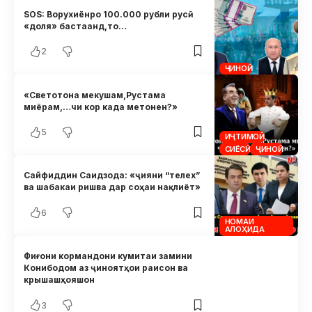
SOS: Ворухиёнро 100.000 рубли русӣ
«доля» бастаанд,то…
2
ҶИНОӢ
«Светотона мекушам,Рустама
миёрам,…чи кор када метонен?»
5
ИҶТИМОӢ
СИЁСӢ
ҶИНОӢ
Сайфиддин Саидзода: «ҷияни “телех”
ва шабакаи ришва дар соҳаи нақлиёт»
6
НОМАИ
АЛОҲИДА
Фиғони кормандони кумитаи замини
Конибодом аз ҷиноятҳои раисон ва
крышашҳояшон
3