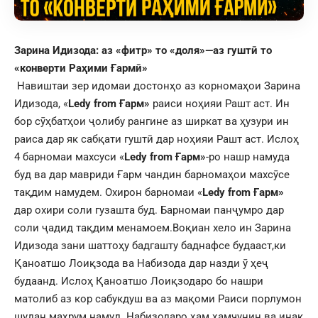
Зарина Идизода: аз «фитр» то «доля»
—
аз гуштӣ то
«конверти Раҳими Ғармӣ»
Навиштаи зер идомаи достонҳо аз корномаҳои Зарина
Идизода, «
Ledy from Ғарм
»
раиси ноҳияи Рашт аст. Ин
бор сӯҳбатҳои ҷолибу рангине аз ширкат ва ҳузури ин
раиса дар як сабқати гуштӣ дар ноҳияи Рашт аст. Ислоҳ
4 барномаи махсуси «
Ledy from Ғарм
»
-ро нашр намуда
буд ва дар мавриди Ғарм чандин барномаҳои махсӯсе
тақдим намудем. Охирон барномаи «
Ledy from Ғарм
»
дар охири соли гузашта буд. Барномаи панҷумро дар
соли ҷадид тақдим менамоем.Воқиан хело ин Зарина
Идизода зани шаттоҳу бадгашту баднафсе будааст,ки
Қаноатшо Лоиқзода ва Набизода дар назди ӯ ҳеҷ
будаанд. Ислоҳ Қаноатшо Лоиқзодаро бо нашри
матолиб аз кор сабукдуш ва аз мақоми Раиси порлумон
шудан маҳрум намуд. Набизодаро ҳам ҳамчунин ва инак