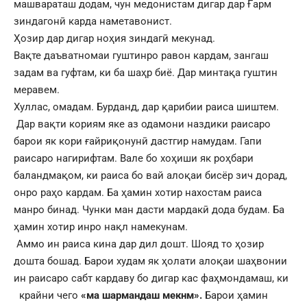
машвараташ додам, чун медонистам дигар дар Ғарм
зиндагонӣ карда наметавонист.
Ҳозир дар дигар ноҳия зиндагӣ мекунад.
Вақте даъватномаи гуштинро равон кардам, зангаш
задам ва гуфтам, ки ба шаҳр биё. Дар минтақа гуштин
меравем.
Хуллас, омадам. Бурданд, дар қарибии раиса шиштем.
Дар вақти кориям яке аз одамони наздики раисаро
барои як кори ғайриқонунӣ дастгир намудам. Гапи
раисаро нагирифтам. Вале бо хоҳиши як роҳбари
баландмақом, ки раиса бо вай алоқаи бисёр зич дорад,
онро раҳо кардам. Ба ҳамин хотир нахостам раиса
манро бинад. Чунки ман дасти мардакӣ дода будам. Ба
ҳамин хотир инро нақл намекунам.
Аммо ин раиса кина дар дил дошт. Шояд то ҳозир
дошта бошад. Барои худам як ҳолати алоқаи шаҳвонии
ин раисаро сабт кардаву бо дигар кас фаҳмондамаш, ки
крайни чего
«ма шармандаш мекнм».
Барои ҳамин