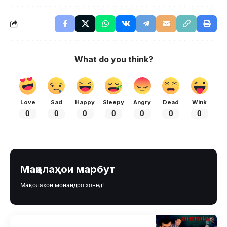
What do you think?
Love
Sad
Happy
Sleepy
Angry
Dead
Wink
0
0
0
0
0
0
0
Мақолаҳои марбут
Мақолаҳои монандро хонед!