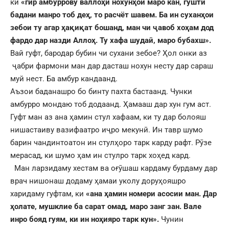
ки
«гир амбуррову валлоҳӣ нохунҳои маро кан, гушти
бадани манро тоб деҳ, то расчёт шавем. Ба ин суханҳои
зебои ту агар ҳақиқат бошанд, ман чи ҷавоб хоҳам дод
фардо дар назди Аллоҳ. Ту хафа шудаӣ, маро бубахш».
Вай гуфт, бародар бубин чи сухани зебое? Ҳол онки аз
ҷабри фармони ман дар дасташ нохун несту дар сараш
муй нест. Ба амбур кандаанд.
Аъзои баданашро бо бинту пахта бастаанд. Чунки
амбурро мондаю тоб додаанд. Ҳамааш дар хун гум аст.
Гуфт ман аз ана ҳамин стул хафаам, ки ту дар болояш
нишастаиву вазифаатро иҷро мекунӣ. Ин тавр шумо
барин чандинтоатон ин стулҳоро тарк карду рафт. Рӯзе
мерасад, ки шумо ҳам ин стулро тарк хоҳед кард.
Ман ларзидаму хестам ва оғӯшаш кардаму бурдаму дар
врач нишонаш додаму ҳамаи уколу доруҳояшро
харидаму гуфтам, ки
«ана ҳамин номери асосии ман. Дар
ҳолате, мушклие ба сарат омад, маро занг зан. Вале
инро бояд гуям, ки ин ноҳияро тарк кун».
Чунин