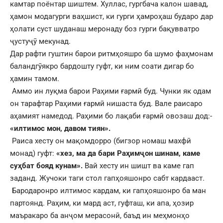
камтар поёнтар шиштем. Хуллас, гургбача калон шавад,
ҳамон модагурги ваҳшист, ки гурги ҳамроҳаш бударо дар
ҳолати суст шуданаш меронаду боз гурги бақувватро
ҷустуҷӯ мекунад.
Дар рафти гуштин барои ритмҳояшро ба шумо фаҳмонам
баландгӯякро бардошту гуфт, ки ним соати дигар бо
ҳамин тамом.
Аммо ин луқма барои Раҳими ғармӣ буд. Чунки як одам
он тарафтар Раҳими ғармӣ нишаста буд. Вале раисаро
аҳамият намедод. Раҳими бо лақаби ғармӣ овозаш дод:-
«илтимос мон, давом тиян».
Раиса хесту он мақомдорро (бигзор номаш махфӣ
монад) гуфт:
«хез, ма да бари Раҳимҷон шинам, каме
суҳбат бояд кунам».
Вай хесту ин шишт ва каме гап
заданд. Жучоки таги стол гапҳояшонро сабт кардааст.
Бародаронро илтимос кардам, ки гапҳояшонро ба ман
партоянд. Раҳим, ки мард аст, гуфташ, ки апа, ҳозир
маъракаро ба анҷом мерасонӣ, баъд ин меҳмонҳо