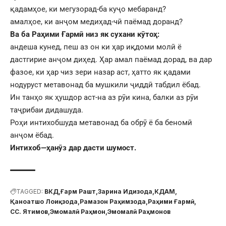
қадамҳое, ки мегузорад-ба куҷо мебаранд?
амалҳое, ки анҷом медиҳад-чӣ паёмад доранд?
Ва ба Раҳими Ғармӣ низ як сухани кӯтоҳ:
андеша кунед, пеш аз он ки ҳар иқдоми молӣ ё
дастгирие анҷом диҳед. Ҳар амал паёмад дорад, ва дар
фазое, ки ҳар чиз зери назар аст, ҳатто як қадами
нодуруст метавонад ба мушкили ҷиддӣ табдил ёбад.
Ин танҳо як ҳушдор аст-на аз рӯи кина, балки аз рӯи
таҷрибаи дидашуда.
Роҳи интихобшуда метавонад ба обрӯ ё ба беномӣ
анҷом ёбад.
Интихоб
—
ҳанӯз дар дасти шумост.
TAGGED:
ВКД
Ғарм Рашт
Зарина Идизода
КДАМ
Қаноатшо Лоиқзода
Рамазон Раҳимзода
Раҳими Ғармӣ
СС. Ятимов
Эмомалӣ Раҳмон
Эмомалӣ Раҳмонов