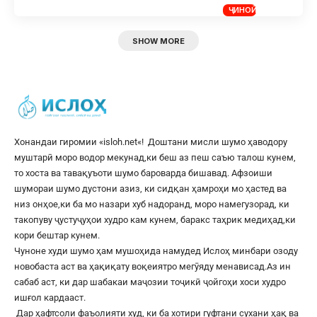
ҶИНОӢ
SHOW MORE
Хонандаи гиромии «
isloh.net
«! Доштани мисли шумо ҳаводору
муштарӣ моро водор мекунад,ки беш аз пеш саъю талош кунем,
то хоста ва тавақуъоти шумо бароварда бишавад. Афзоиши
шумораи шумо дустони азиз, ки сидқан ҳамроҳи мо ҳастед ва
низ онҳое,ки ба мо назари хуб надоранд, моро намегузорад, ки
такопуву ҷустуҷуҳои худро кам кунем, баракс таҳрик медиҳад,ки
кори бештар кунем.
Чуноне худи шумо ҳам мушоҳида намудед Ислоҳ минбари озоду
новобаста аст ва ҳақиқату воқеиятро мегӯяду менависад.Аз ин
сабаб аст, ки дар шабакаи маҷозии тоҷикӣ ҷойгоҳи хоси худро
ишғол кардааст.
Дар ҳафтсоли фаъолияти худ, ки ба хотири гуфтани сухани ҳақ ва