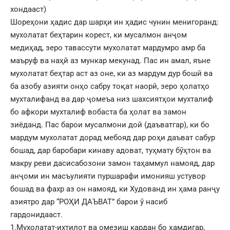
хондааст)
Шореҳони ҳадис дар шарҳи ин ҳадис чунин менигоранд:
мухолатат беҳтарин корест, ки мусалмон анҷом
медиҳад, зеро тавассути мухолатат мардумро амр ба
маъруф ва наҳй аз мункар мекунад. Пас ин амал, яъне
мухолатат беҳтар аст аз оне, ки аз мардум дур бошӣ ва
ба азобу азияти онҳо сабру тоқат наорӣ, зеро ҳолатҳо
мухталифанд ва дар ҷомеъа низ шахсиятҳои мухталиф
бо афкори мухталиф вобаста ба ҳолат ва замон
зиёданд. Пас барои мусалмони доӣ (даъватгар), ки бо
мардум мухолатат дорад мебояд дар роҳи даъват сабур
бошад, дар баробари кинаву адоват, туҳмату бӯҳтон ва
макру реви дасисабозони замон таҳаммул намояд, дар
анҷоми ин масъулияти пуршарафи имонияш устувор
бошад ва фахр аз он намояд, ки Худованд ин ҳама ранҷу
азиятро дар “РОҲИ ДАЪВАТ” барои ӯ насиб
гардонидааст.
1.Мухолатат-ихтилот ва омезиш кардан бо ҳамдигар,