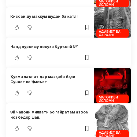
МАТОЛИБИ
ИСЛОМӢ
Қиссаи ду маҳкум шудаи ба қатл!
АДАБИЁТ ВА
ФАРҲАНГ
Чанд пурсишу посухи Қуръонӣ №1
Ҳукми лаънат дар мазҳаби Аҳли
Суннат ва Ҷамоъат
МАТОЛИБИ
ИСЛОМӢ
Эй чавони миллати бо гайратам аз хоб
ноз бедор шав.
АДАБИЁТ ВА
ФАРҲАНГ