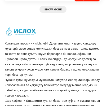
SHOW MORE
Хонандаи гиромии «
isloh.net
«! Доштани мисли шумо ҳаводору
муштарӣ моро водор мекунад,ки беш аз пеш саъю талош кунем,
то хоста ва тавақуъоти шумо бароварда бишавад. Афзоиши
шумораи шумо дустони азиз, ки сидқан ҳамроҳи мо ҳастед ва
низ онҳое,ки ба мо назари хуб надоранд, моро намегузорад, ки
такопуву ҷустуҷуҳои худро кам кунем, баракс таҳрик медиҳад,ки
кори бештар кунем.
Чуноне худи шумо ҳам мушоҳида намудед Ислоҳ минбари озоду
новобаста аст ва ҳақиқату воқеиятро мегӯяду менависад.Аз ин
сабаб аст, ки дар шабакаи маҷозии тоҷикӣ ҷойгоҳи хоси худро
ишғол кардааст.
Дар ҳафтсоли фаъолияти худ, ки ба хотири гуфтани сухани ҳақ ва
ошкор сохтани ҷиноятҳои мақомот борҳо мавриди ҳамлаҳои