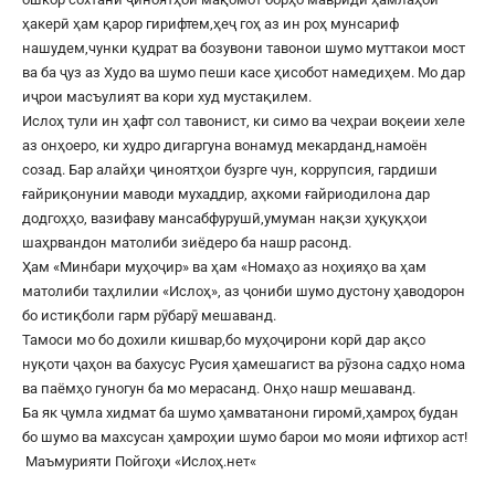
ҳакерӣ ҳам қарор гирифтем,ҳеҷ гоҳ аз ин роҳ мунсариф
нашудем,чунки қудрат ва бозувони тавонои шумо муттакои мост
ва ба ҷуз аз Худо ва шумо пеши касе ҳисобот намедиҳем. Мо дар
иҷрои масъулият ва кори худ мустақилем.
Ислоҳ тули ин ҳафт сол тавонист, ки симо ва чеҳраи воқеии хеле
аз онҳоеро, ки худро дигаргуна вонамуд мекарданд,намоён
созад. Бар алайҳи ҷиноятҳои бузрге чун, коррупсия, гардиши
ғайриқонунии маводи мухаддир, аҳкоми ғайриодилона дар
додгоҳҳо, вазифаву мансабфурушӣ,умуман нақзи ҳуқуқҳои
шаҳрвандон матолиби зиёдеро ба нашр расонд.
Ҳам «Минбари муҳоҷир» ва ҳам «Номаҳо аз ноҳияҳо ва ҳам
матолиби таҳлилии «Ислоҳ», аз ҷониби шумо дустону ҳаводорон
бо истиқболи гарм рӯбарӯ мешаванд.
Тамоси мо бо дохили кишвар,бо муҳоҷирони корӣ дар ақсо
нуқоти ҷаҳон ва бахусус Русия ҳамешагист ва рӯзона садҳо нома
ва паёмҳо гуногун ба мо мерасанд. Онҳо нашр мешаванд.
Ба як ҷумла хидмат ба шумо ҳамватанони гиромӣ,ҳамроҳ будан
бо шумо ва махсусан ҳамроҳии шумо барои мо мояи ифтихор аст!
Маъмурияти Пойгоҳи «
Ислоҳ.нет
«