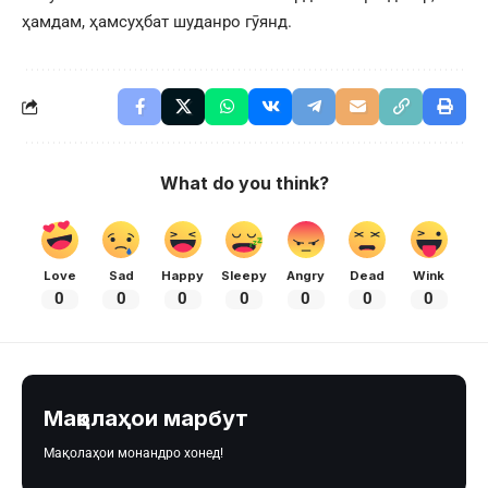
ҳамдам, ҳамсуҳбат шуданро гӯянд.
What do you think?
Love
Sad
Happy
Sleepy
Angry
Dead
Wink
0
0
0
0
0
0
0
Мақолаҳои марбут
Мақолаҳои монандро хонед!