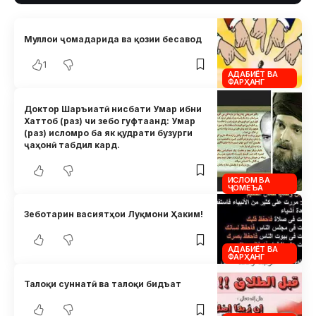
Муллои ҷомадарида ва қозии бесавод
1
АДАБИЁТ ВА
ФАРҲАНГ
Доктор Шаръиатӣ нисбати Умар ибни
Хаттоб (раз) чи зебо гуфтаанд: Умар
(раз) исломро ба як қудрати бузурги
ҷаҳонӣ табдил кард.
ИСЛОМ ВА
ҶОМЕЪА
Зеботарин васиятҳои Луқмони Ҳаким!
АДАБИЁТ ВА
ФАРҲАНГ
Талоқи суннатӣ ва талоқи бидъат