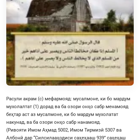
Расули акрам (с) мефармояд: мусалмоне, ки бо мардум
мухолалтат (1) дорад ва ба озори онҳо сабр менамояд
беҳтар аст аз мусалмоне, ки бо мардум мухолатат
накунад, ва ба озори онҳо сабр нанамояд.
(Ривояти Имом Аҳмад 5002, Имом Тирмизӣ 5307 ва
Албонӣ дар “Силсилааҳодиси саҳеҳааш 939” саҳеҳаш