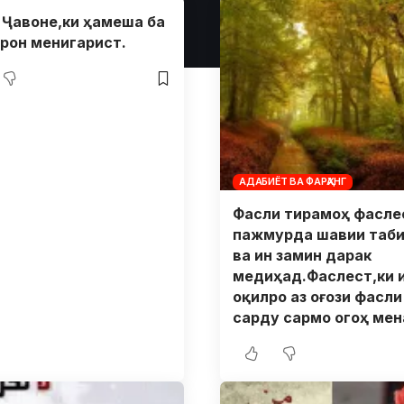
и Ҷавоне,ки ҳамеша ба
рон менигарист.
АДАБИЁТ ВА ФАРҲАНГ
Фасли тирамоҳ фасле
пажмурда шавии таб
ва ин замин дарак
медиҳад.Фаслест,ки 
оқилро аз оғози фасли
сарду сармо огоҳ ме