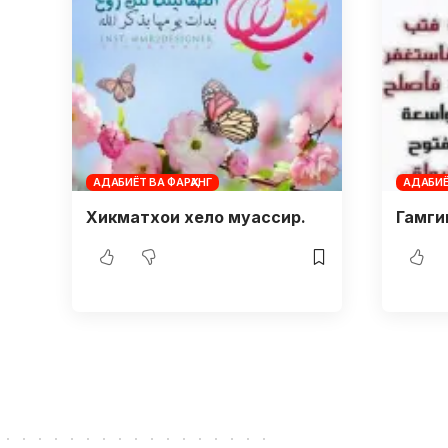
АДАБИЁТ ВА ФАРҲАНГ
АДАБИЁ
Хикматхои хело муассир.
Гамги