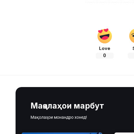
Love
0
Мақолаҳои марбут
Мақолаҳои монандро хонед!