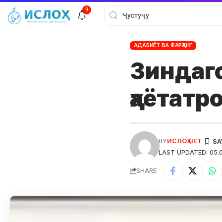
9
АДАБИЁТ ВА ФАРҲАНГ
Зиндаго
ҳаётатр
BY
ИСЛОҲ НЕТ
LAST UPDATED: 05.
SHARE