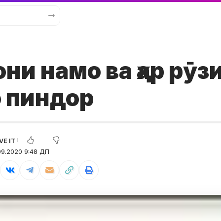
ни намо ва ҳар рӯз
о пиндор
09.2020 9:48 ДП