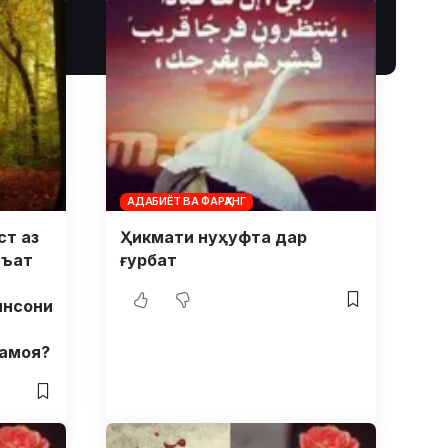
АДАБИЁТ ВА ФАРҲАНГ
ст аз
Ҳикмати нуҳуфта дар
иъат
ғурбат
инсони
намоя?