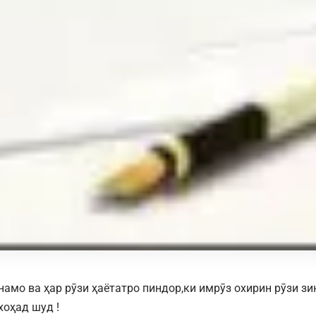
намо ва ҳар рӯзи ҳаётатро пиндор,ки имрӯз охирин рӯзи зи
хоҳад шуд !