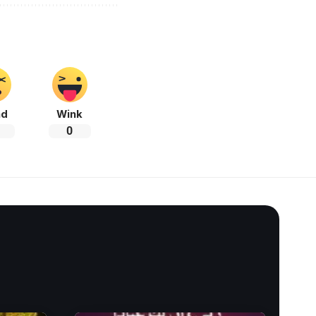
ad
Wink
0