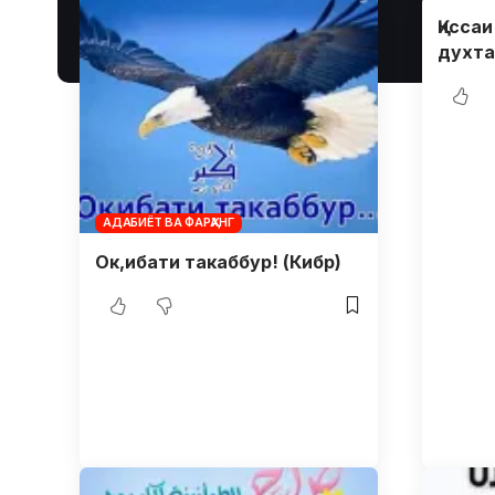
Қисса
духта
АДАБИЁТ ВА ФАРҲАНГ
Ок,ибати такаббур! (Кибр)