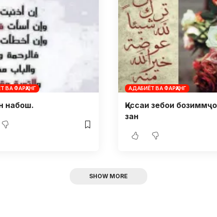
Т ВА ФАРҲАНГ
АДАБИЁТ ВА ФАРҲАНГ
н набош.
Қиссаи зебои бозиммҷо
зан
SHOW MORE