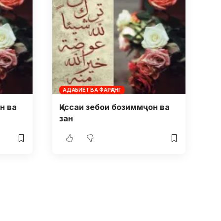
АДАБИЁТ ВА ФАРҲАНГ
н ва
Қиссаи зебои бозиммҷон ва
зан