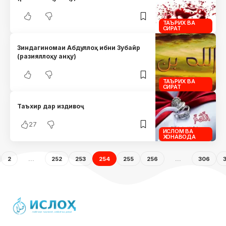
ТАЪРИХ ВА
СИРАТ
Зиндагиномаи Абдуллоҳ ибни Зубайр
(разияллоҳу анҳу)
ТАЪРИХ ВА
СИРАТ
Таъхир дар издивоҷ
27
ИСЛОМ ВА
ХОНАВОДА
2
…
252
253
254
255
256
…
306