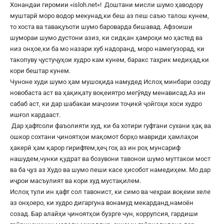
Хонандаи гиромии «
isloh.net
«! Доштани мисли шумо ҳаводору
муштарӣ моро водор мекунад,ки беш аз пеш саъю талош кунем,
то хоста ва тавақуъоти шумо бароварда бишавад. Афзоиши
шумораи шумо дустони азиз, ки сидқан ҳамроҳи мо ҳастед ва
низ онҳое,ки ба мо назари хуб надоранд, моро намегузорад, ки
такопуву ҷустуҷуҳои худро кам кунем, баракс таҳрик медиҳад,ки
кори бештар кунем.
Чуноне худи шумо ҳам мушоҳида намудед Ислоҳ минбари озоду
новобаста аст ва ҳақиқату воқеиятро мегӯяду менависад.Аз ин
сабаб аст, ки дар шабакаи маҷозии тоҷикӣ ҷойгоҳи хоси худро
ишғол кардааст.
Дар ҳафтсоли фаъолияти худ, ки ба хотири гуфтани сухани ҳақ ва
ошкор сохтани ҷиноятҳои мақомот борҳо мавриди ҳамлаҳои
ҳакерӣ ҳам қарор гирифтем,ҳеҷ гоҳ аз ин роҳ мунсариф
нашудем,чунки қудрат ва бозувони тавонои шумо муттакои мост
ва ба ҷуз аз Худо ва шумо пеши касе ҳисобот намедиҳем. Мо дар
иҷрои масъулият ва кори худ мустақилем.
Ислоҳ тули ин ҳафт сол тавонист, ки симо ва чеҳраи воқеии хеле
аз онҳоеро, ки худро дигаргуна вонамуд мекарданд,намоён
созад. Бар алайҳи ҷиноятҳои бузрге чун, коррупсия, гардиши