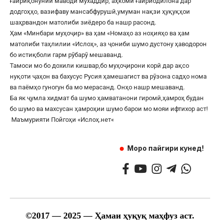
ғайриқонунии маводи мухаддир, аҳкоми ғайриодилона дар
додгоҳҳо, вазифаву мансабфурушӣ,умуман нақзи ҳуқуқҳои
шаҳрвандон матолиби зиёдеро ба нашр расонд.
Ҳам «Минбари муҳоҷир» ва ҳам «Номаҳо аз ноҳияҳо ва ҳам
матолиби таҳлилии «Ислоҳ», аз ҷониби шумо дустону ҳаводорон
бо истиқболи гарм рӯбарӯ мешаванд.
Тамоси мо бо дохили кишвар,бо муҳоҷирони корӣ дар ақсо
нуқоти ҷаҳон ва бахусус Русия ҳамешагист ва рӯзона садҳо нома
ва паёмҳо гуногун ба мо мерасанд. Онҳо нашр мешаванд.
Ба як ҷумла хидмат ба шумо ҳамватанони гиромӣ,ҳамроҳ будан
бо шумо ва махсусан ҳамроҳии шумо барои мо мояи ифтихор аст!
Маъмурияти Пойгоҳи «
Ислоҳ.нет
«
Моро пайгири кунед!
©
2017
— 2025 — Ҳамаи ҳуқуқ маҳфуз аст.