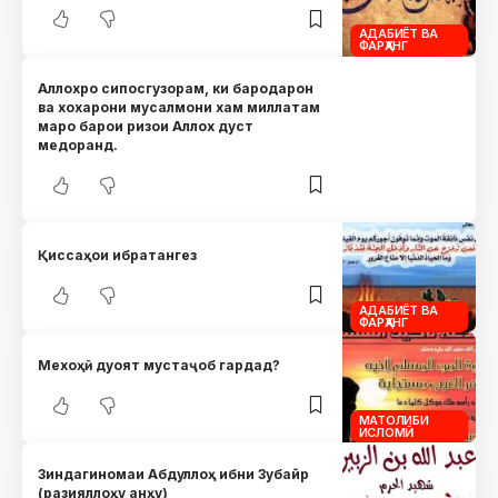
АДАБИЁТ ВА
ФАРҲАНГ
Аллохро сипосгузорам, ки бародарон
ва хохарони мусалмони хам миллатам
маро барои ризои Аллох дуст
медоранд.
Қиссаҳои ибратангез
АДАБИЁТ ВА
ФАРҲАНГ
Мехоҳӣ дуоят мустаҷоб гардад?
МАТОЛИБИ
ИСЛОМӢ
Зиндагиномаи Абдуллоҳ ибни Зубайр
(разияллоҳу анҳу)