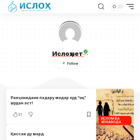
Ислоҳ нет
Ранҷонидани падару модар худ “оқ”
шудан аст!
31
ИСЛОМ ВА
ХОНАВОДА
Қиссаи ду мард