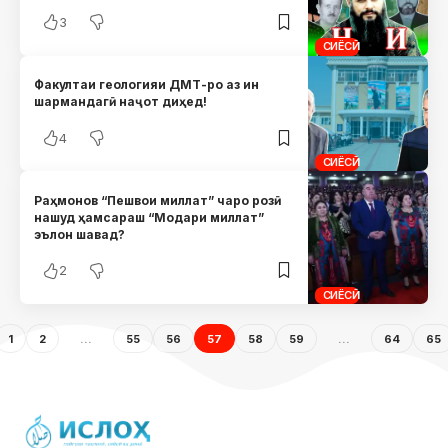
3
СИЁСӢ
Факултаи геологияи ДМТ-ро аз ин
шармандагӣ наҷот диҳед!
4
СИЁСӢ
Раҳмонов “Пешвои миллат” чаро розӣ
нашуд ҳамсараш “Модари миллат”
эълон шавад?
2
СИЁСӢ
1
2
…
55
56
57
58
59
…
64
65