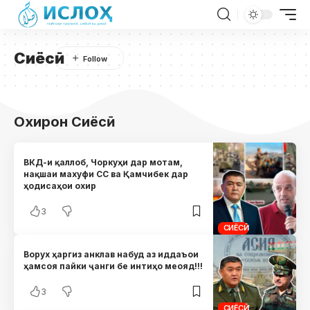
Сиёсӣ
Охирон Сиёсӣ
ВКД-и қаллоб, Чоркуҳи дар мотам,
нақшаи махуфи СС ва Қамчибек дар
ҳодисаҳои охир
3
СИЁСӢ
Ворух ҳаргиз анклав набуд аз иддаъои
ҳамсоя пайки ҷанги бе интиҳо меояд!!!
3
СИЁСӢ