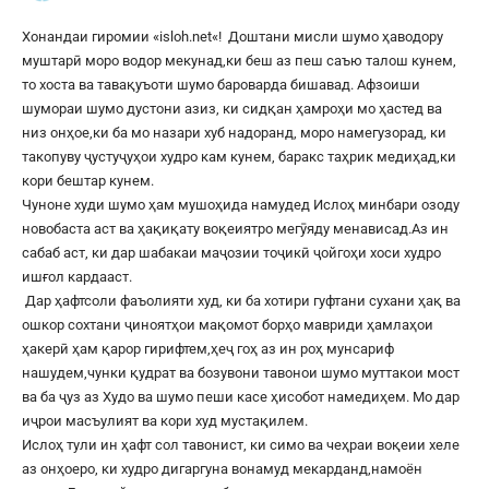
Хонандаи гиромии «
isloh.net
«! Доштани мисли шумо ҳаводору
муштарӣ моро водор мекунад,ки беш аз пеш саъю талош кунем,
то хоста ва тавақуъоти шумо бароварда бишавад. Афзоиши
шумораи шумо дустони азиз, ки сидқан ҳамроҳи мо ҳастед ва
низ онҳое,ки ба мо назари хуб надоранд, моро намегузорад, ки
такопуву ҷустуҷуҳои худро кам кунем, баракс таҳрик медиҳад,ки
кори бештар кунем.
Чуноне худи шумо ҳам мушоҳида намудед Ислоҳ минбари озоду
новобаста аст ва ҳақиқату воқеиятро мегӯяду менависад.Аз ин
сабаб аст, ки дар шабакаи маҷозии тоҷикӣ ҷойгоҳи хоси худро
ишғол кардааст.
Дар ҳафтсоли фаъолияти худ, ки ба хотири гуфтани сухани ҳақ ва
ошкор сохтани ҷиноятҳои мақомот борҳо мавриди ҳамлаҳои
ҳакерӣ ҳам қарор гирифтем,ҳеҷ гоҳ аз ин роҳ мунсариф
нашудем,чунки қудрат ва бозувони тавонои шумо муттакои мост
ва ба ҷуз аз Худо ва шумо пеши касе ҳисобот намедиҳем. Мо дар
иҷрои масъулият ва кори худ мустақилем.
Ислоҳ тули ин ҳафт сол тавонист, ки симо ва чеҳраи воқеии хеле
аз онҳоеро, ки худро дигаргуна вонамуд мекарданд,намоён