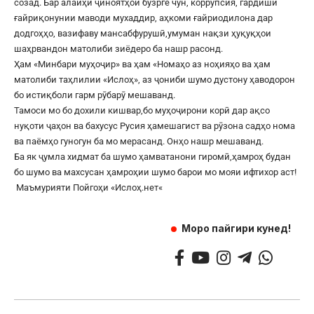
созад. Бар алайҳи ҷиноятҳои бузрге чун, коррупсия, гардиши
ғайриқонунии маводи мухаддир, аҳкоми ғайриодилона дар
додгоҳҳо, вазифаву мансабфурушӣ,умуман нақзи ҳуқуқҳои
шаҳрвандон матолиби зиёдеро ба нашр расонд.
Ҳам «Минбари муҳоҷир» ва ҳам «Номаҳо аз ноҳияҳо ва ҳам
матолиби таҳлилии «Ислоҳ», аз ҷониби шумо дустону ҳаводорон
бо истиқболи гарм рӯбарӯ мешаванд.
Тамоси мо бо дохили кишвар,бо муҳоҷирони корӣ дар ақсо
нуқоти ҷаҳон ва бахусус Русия ҳамешагист ва рӯзона садҳо нома
ва паёмҳо гуногун ба мо мерасанд. Онҳо нашр мешаванд.
Ба як ҷумла хидмат ба шумо ҳамватанони гиромӣ,ҳамроҳ будан
бо шумо ва махсусан ҳамроҳии шумо барои мо мояи ифтихор аст!
Маъмурияти Пойгоҳи «
Ислоҳ.нет
«
Моро пайгири кунед!