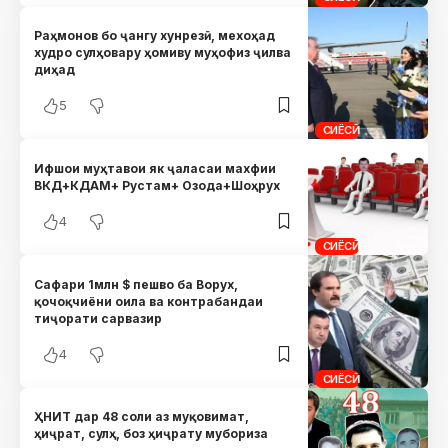
Раҳмонов бо ҷангу хунрезӣ, мехоҳад
худро сулҳовару ҳомиву муҳофиз ҷилва
диҳад
5
СИЁСӢ
Ифшои муҳтавои як ҷаласаи махфии
ВКД+КДАМ+ Рустам+ Озода+Шоҳрух
4
СИЁСӢ
Сафари 1млн $ пешво ба Ворух,
қочоқчиёни оила ва контрабандаи
тиҷорати сарвазир
4
СИЁСӢ
ҲНИТ дар 48 соли аз муқовимат,
ҳиҷрат, сулҳ, боз ҳиҷрату мубориза