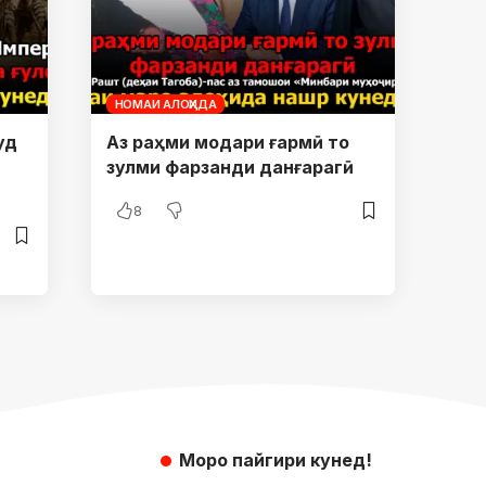
НОМАИ АЛОҲИДА
уд
Аз раҳми модари ғармӣ то
зулми фарзанди данғарагӣ
8
Моро пайгири кунед!