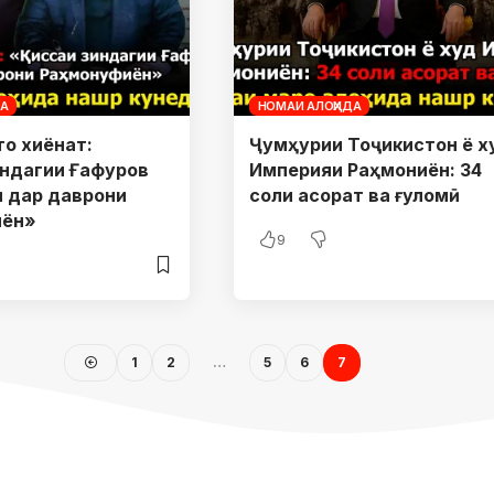
ДА
НОМАИ АЛОҲИДА
то хиёнат:
Ҷумҳурии Тоҷикистон ё х
индагии Ғафуров
Империяи Раҳмониён: 34
 дар даврони
соли асорат ва ғуломӣ
иён»
9
1
2
…
5
6
7