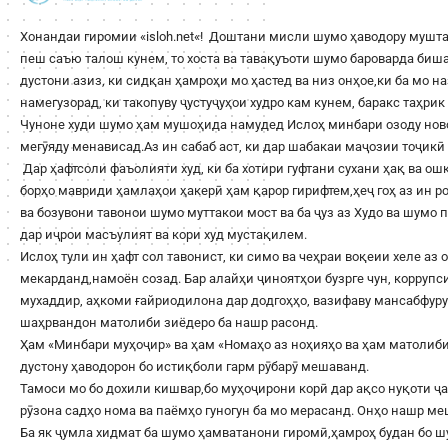
Хонандаи гиромии «
isloh.net
«! Доштани мисли шумо ҳаводору мушта
пеш саъю талош кунем, то хоста ва тавақуъоти шумо бароварда би
дустони азиз, ки сидқан ҳамроҳи мо ҳастед ва низ онҳое,ки ба мо н
намегузорад, ки такопуву ҷустуҷуҳои худро кам кунем, баракс таҳри
Чуноне худи шумо ҳам мушоҳида намудед Ислоҳ минбари озоду ново
мегӯяду менависад.Аз ин сабаб аст, ки дар шабакаи маҷозии тоҷикӣ 
Дар ҳафтсоли фаъолияти худ, ки ба хотири гуфтани сухани ҳақ ва о
борҳо мавриди ҳамлаҳои ҳакерӣ ҳам қарор гирифтем,ҳеҷ гоҳ аз ин 
ва бозувони тавонои шумо муттакои мост ва ба ҷуз аз Худо ва шумо
дар иҷрои масъулият ва кори худ мустақилем.
Ислоҳ тули ин ҳафт сол тавонист, ки симо ва чеҳраи воқеии хеле аз 
мекарданд,намоён созад. Бар алайҳи ҷиноятҳои бузрге чун, корруп
мухаддир, аҳкоми ғайриодилона дар додгоҳҳо, вазифаву мансабфур
шаҳрвандон матолиби зиёдеро ба нашр расонд.
Ҳам «Минбари муҳоҷир» ва ҳам «Номаҳо аз ноҳияҳо ва ҳам матолиби
дустону ҳаводорон бо истиқболи гарм рӯбарӯ мешаванд.
Тамоси мо бо дохили кишвар,бо муҳоҷирони корӣ дар ақсо нуқоти ҷа
рӯзона садҳо нома ва паёмҳо гуногун ба мо мерасанд. Онҳо нашр м
Ба як ҷумла хидмат ба шумо ҳамватанони гиромӣ,ҳамроҳ будан бо 