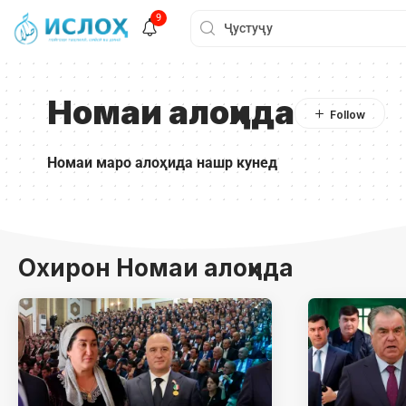
9
Номаи алоҳида
Номаи маро алоҳида нашр кунед
Охирон Номаи алоҳида