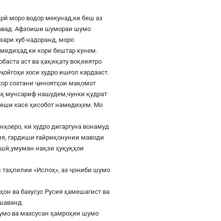
рӣ моро водор мекунад,ки беш аз
шавад. Афзоиши шумораи шумо
азари хуб надоранд, моро
к медиҳад,ки кори бештар кунем.
баста аст ва ҳақиқату воқеиятро
ҷойгоҳи хоси худро ишғол кардааст.
шкор сохтани ҷиноятҳои мақомот
роҳ мунсариф нашудем,чунки қудрат
 пеши касе ҳисобот намедиҳем. Мо
онҳоеро, ки худро дигаргуна вонамуд
сия, гардиши ғайриқонунии маводи
ушӣ,умуман нақзи ҳуқуқҳои
 таҳлилии «Ислоҳ», аз ҷониби шумо
ҳон ва бахусус Русия ҳамешагист ва
ешаванд.
шумо ва махсусан ҳамроҳии шумо