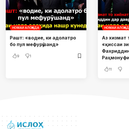
НОМАИ АЛОҲИДА
НОМАИ АЛОҲИ
Рашт: «водие, ки адолатро
Аз хизмат 
бо пул мефурӯшанд»
«қиссаи з
Фахриддин
9
1
Раҳмонуф
11