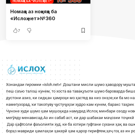
НОМАҲО БА "ИСЛОҲ.НЕТ"
Номаҳо аз ноҳияҳо ба
«Ислоҳ.нет»№360
7
Хонандаи гиромии «
isloh.net
«! Доштани мисли шумо ҳаводору мушта
пеш саъю талош кунем, то хоста ва тавақуъоти шумо бароварда би
дустони азиз, ки сидқан ҳамроҳи мо ҳастед ва низ онҳое,ки ба мо н
намегузорад, ки такопуву ҷустуҷуҳои худро кам кунем, баракс таҳри
Чуноне худи шумо ҳам мушоҳида намудед Ислоҳ минбари озоду ново
мегӯяду менависад.Аз ин сабаб аст, ки дар шабакаи маҷозии тоҷикӣ 
Дар ҳафтсоли фаъолияти худ, ки ба хотири гуфтани сухани ҳақ ва о
борҳо мавриди ҳамлаҳои ҳакерӣ ҳам қарор гирифтем,ҳеҷ гоҳ аз ин 