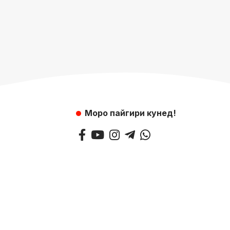
Моро пайгири кунед!