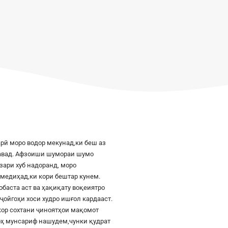
рӣ моро водор мекунад,ки беш аз
шавад. Афзоиши шумораи шумо
азари хуб надоранд, моро
к медиҳад,ки кори бештар кунем.
баста аст ва ҳақиқату воқеиятро
ҷойгоҳи хоси худро ишғол кардааст.
шкор сохтани ҷиноятҳои мақомот
роҳ мунсариф нашудем,чунки қудрат