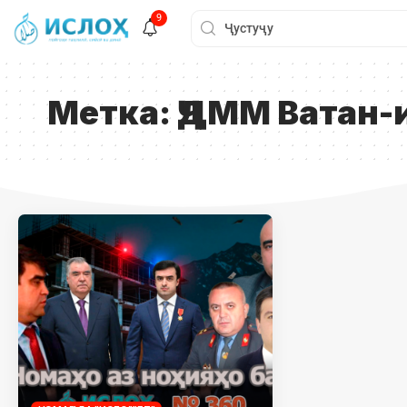
9
Метка:
ҶДММ Ватан-