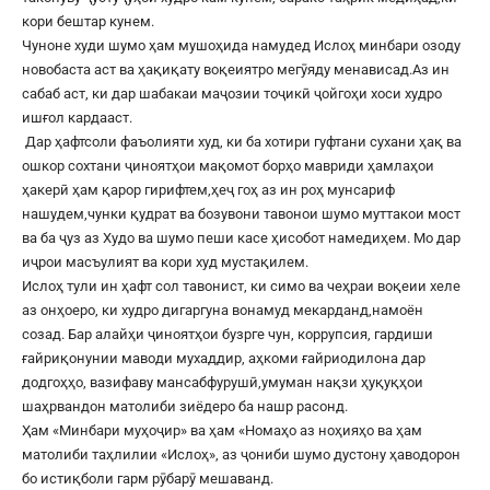
кори бештар кунем.
Чуноне худи шумо ҳам мушоҳида намудед Ислоҳ минбари озоду
новобаста аст ва ҳақиқату воқеиятро мегӯяду менависад.Аз ин
сабаб аст, ки дар шабакаи маҷозии тоҷикӣ ҷойгоҳи хоси худро
ишғол кардааст.
Дар ҳафтсоли фаъолияти худ, ки ба хотири гуфтани сухани ҳақ ва
ошкор сохтани ҷиноятҳои мақомот борҳо мавриди ҳамлаҳои
ҳакерӣ ҳам қарор гирифтем,ҳеҷ гоҳ аз ин роҳ мунсариф
нашудем,чунки қудрат ва бозувони тавонои шумо муттакои мост
ва ба ҷуз аз Худо ва шумо пеши касе ҳисобот намедиҳем. Мо дар
иҷрои масъулият ва кори худ мустақилем.
Ислоҳ тули ин ҳафт сол тавонист, ки симо ва чеҳраи воқеии хеле
аз онҳоеро, ки худро дигаргуна вонамуд мекарданд,намоён
созад. Бар алайҳи ҷиноятҳои бузрге чун, коррупсия, гардиши
ғайриқонунии маводи мухаддир, аҳкоми ғайриодилона дар
додгоҳҳо, вазифаву мансабфурушӣ,умуман нақзи ҳуқуқҳои
шаҳрвандон матолиби зиёдеро ба нашр расонд.
Ҳам «Минбари муҳоҷир» ва ҳам «Номаҳо аз ноҳияҳо ва ҳам
матолиби таҳлилии «Ислоҳ», аз ҷониби шумо дустону ҳаводорон
бо истиқболи гарм рӯбарӯ мешаванд.