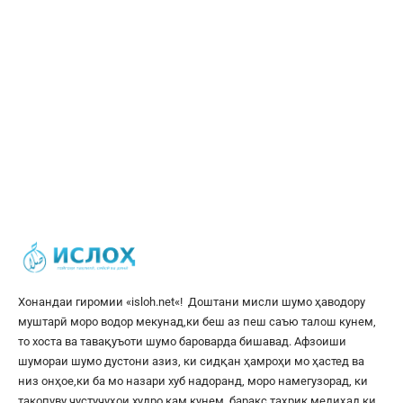
Хонандаи гиромии «
isloh.net
«! Доштани мисли шумо ҳаводору
муштарӣ моро водор мекунад,ки беш аз пеш саъю талош кунем,
то хоста ва тавақуъоти шумо бароварда бишавад. Афзоиши
шумораи шумо дустони азиз, ки сидқан ҳамроҳи мо ҳастед ва
низ онҳое,ки ба мо назари хуб надоранд, моро намегузорад, ки
такопуву ҷустуҷуҳои худро кам кунем, баракс таҳрик медиҳад,ки