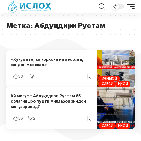
Метка:
Абдуқодири Рустам
«Ҳукумате, ки корхона намесозад,
зиндон месозад»
33
ИҶТИМОӢ
СИЁСӢ
ҶИНОӢ
Кӣ мегуфт Абдуқодири Рустам 65
солагияшро пушти миллаҳои зиндон
мегузаронад?
36
2
СИЁСӢ
ҶИНОӢ