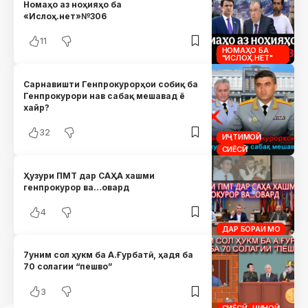
Номаҳо аз ноҳияҳо ба
«Ислоҳ.нет»№306
11
НОМАҲО БА
"ИСЛОҲ.НЕТ"
Сарнавишти Генпрокурорҳои собиқ ба
Генпрокурори нав сабақ мешавад ё
хайр?
32
ИҶТИМОӢ
СИЁСӢ
Ҳузури ПМТ дар САҲА хашми
генпрокурор ва…овард
4
ДАР БОРАИ МО
7уним сол ҳукм ба А.Ғурбатӣ, ҳадя ба
70 солагии “пешво”
3