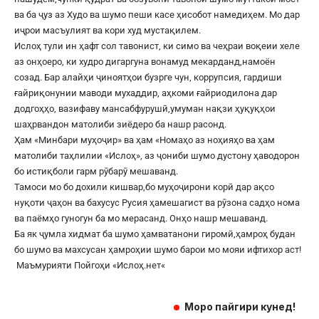
ва ба ҷуз аз Худо ва шумо пеши касе ҳисобот намедиҳем. Мо дар
иҷрои масъулият ва кори худ мустақилем.
Ислоҳ тули ин ҳафт сол тавонист, ки симо ва чеҳраи воқеии хеле
аз онҳоеро, ки худро дигаргуна вонамуд мекарданд,намоён
созад. Бар алайҳи ҷиноятҳои бузрге чун, коррупсия, гардиши
ғайриқонунии маводи мухаддир, аҳкоми ғайриодилона дар
додгоҳҳо, вазифаву мансабфурушӣ,умуман нақзи ҳуқуқҳои
шаҳрвандон матолиби зиёдеро ба нашр расонд.
Ҳам «Минбари муҳоҷир» ва ҳам «Номаҳо аз ноҳияҳо ва ҳам
матолиби таҳлилии «Ислоҳ», аз ҷониби шумо дустону ҳаводорон
бо истиқболи гарм рӯбарӯ мешаванд.
Тамоси мо бо дохили кишвар,бо муҳоҷирони корӣ дар ақсо
нуқоти ҷаҳон ва бахусус Русия ҳамешагист ва рӯзона садҳо нома
ва паёмҳо гуногун ба мо мерасанд. Онҳо нашр мешаванд.
Ба як ҷумла хидмат ба шумо ҳамватанони гиромӣ,ҳамроҳ будан
бо шумо ва махсусан ҳамроҳии шумо барои мо мояи ифтихор аст!
Маъмурияти Пойгоҳи «
Ислоҳ.нет
«
Моро пайгири кунед!