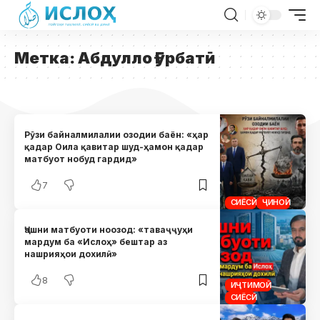
Метка:
Абдулло Ғурбатӣ
Рӯзи байналмилалии озодии баён: «ҳар
қадар Оила қавитар шуд-ҳамон қадар
матбуот нобуд гардид»
7
СИЁСӢ
ҶИНОӢ
Ҷашни матбуоти ноозод: «таваҷҷуҳи
мардум ба «Ислоҳ» бештар аз
нашрияҳои дохилӣ»
8
ИҶТИМОӢ
СИЁСӢ