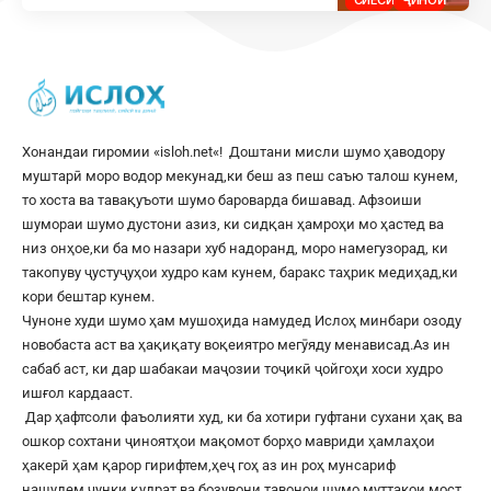
СИЁСӢ
ҶИНОӢ
Хонандаи гиромии «
isloh.net
«! Доштани мисли шумо ҳаводору
муштарӣ моро водор мекунад,ки беш аз пеш саъю талош кунем,
то хоста ва тавақуъоти шумо бароварда бишавад. Афзоиши
шумораи шумо дустони азиз, ки сидқан ҳамроҳи мо ҳастед ва
низ онҳое,ки ба мо назари хуб надоранд, моро намегузорад, ки
такопуву ҷустуҷуҳои худро кам кунем, баракс таҳрик медиҳад,ки
кори бештар кунем.
Чуноне худи шумо ҳам мушоҳида намудед Ислоҳ минбари озоду
новобаста аст ва ҳақиқату воқеиятро мегӯяду менависад.Аз ин
сабаб аст, ки дар шабакаи маҷозии тоҷикӣ ҷойгоҳи хоси худро
ишғол кардааст.
Дар ҳафтсоли фаъолияти худ, ки ба хотири гуфтани сухани ҳақ ва
ошкор сохтани ҷиноятҳои мақомот борҳо мавриди ҳамлаҳои
ҳакерӣ ҳам қарор гирифтем,ҳеҷ гоҳ аз ин роҳ мунсариф
нашудем,чунки қудрат ва бозувони тавонои шумо муттакои мост