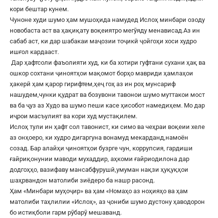
кори бештар кунем.
Чуноне худи шумо ҳам мушоҳида намудед Ислоҳ минбари озоду
новобаста аст ва ҳақиқату воқеиятро мегӯяду менависад.Аз ин
сабаб аст, ки дар шабакаи маҷозии тоҷикӣ ҷойгоҳи хоси худро
ишғол кардааст.
Дар ҳафтсоли фаъолияти худ, ки ба хотири гуфтани сухани ҳақ ва
ошкор сохтани ҷиноятҳои мақомот борҳо мавриди ҳамлаҳои
ҳакерӣ ҳам қарор гирифтем,ҳеҷ гоҳ аз ин роҳ мунсариф
нашудем,чунки қудрат ва бозувони тавонои шумо муттакои мост
ва ба ҷуз аз Худо ва шумо пеши касе ҳисобот намедиҳем. Мо дар
иҷрои масъулият ва кори худ мустақилем.
Ислоҳ тули ин ҳафт сол тавонист, ки симо ва чеҳраи воқеии хеле
аз онҳоеро, ки худро дигаргуна вонамуд мекарданд,намоён
созад. Бар алайҳи ҷиноятҳои бузрге чун, коррупсия, гардиши
ғайриқонунии маводи мухаддир, аҳкоми ғайриодилона дар
додгоҳҳо, вазифаву мансабфурушӣ,умуман нақзи ҳуқуқҳои
шаҳрвандон матолиби зиёдеро ба нашр расонд.
Ҳам «Минбари муҳоҷир» ва ҳам «Номаҳо аз ноҳияҳо ва ҳам
матолиби таҳлилии «Ислоҳ», аз ҷониби шумо дустону ҳаводорон
бо истиқболи гарм рӯбарӯ мешаванд.