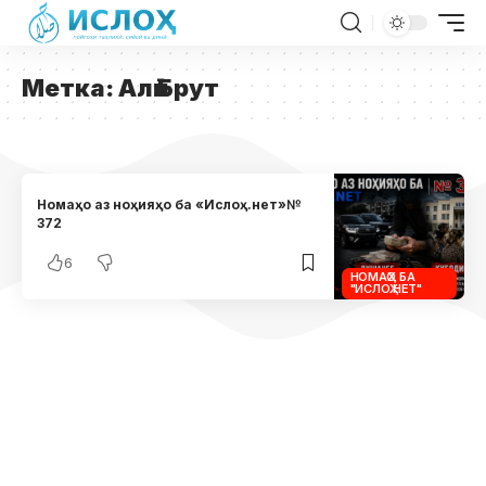
Метка:
Алӣ Брут
Номаҳо аз ноҳияҳо ба «Ислоҳ.нет»№
372
6
НОМАҲО БА
"ИСЛОҲ.НЕТ"