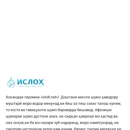
Хонандаи гиромии «
isloh.net
«! Доштани мисли шумо ҳаводору
муштарӣ моро водор мекунад,ки беш аз пеш саъю талош кунем,
то хоста ва тавақуъоти шумо бароварда бишавад. Афзоиши
шумораи шумо дустони азиз, ки сидқан ҳамроҳи мо ҳастед ва
низ онҳое,ки ба мо назари хуб надоранд, моро намегузорад, ки
такопуву ҷустуҷуҳои худро кам кунем, баракс таҳрик медиҳад,ки