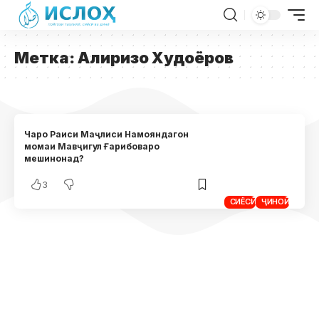
Метка:
Алиризо Худоёров
Чаро Раиси Маҷлиси Намояндагон
момаи Мавҷигул Ғарибоваро
мешинонад?
3
СИЁСӢ
ҶИНОӢ