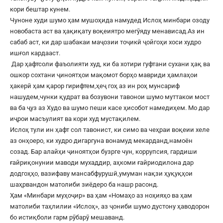
кори бештар кунем.
Чуноне худи шумо ҳам мушоҳида намудед Ислоҳ минбари озоду
новобаста аст ва ҳақиқату воқеиятро мегӯяду менависад.Аз ин
сабаб аст, ки дар шабакаи маҷозии тоҷикӣ ҷойгоҳи хоси худро
ишғол кардааст.
Дар ҳафтсоли фаъолияти худ, ки ба хотири гуфтани сухани ҳақ ва
ошкор сохтани ҷиноятҳои мақомот борҳо мавриди ҳамлаҳои
ҳакерӣ ҳам қарор гирифтем,ҳеҷ гоҳ аз ин роҳ мунсариф
нашудем,чунки қудрат ва бозувони тавонои шумо муттакои мост
ва ба ҷуз аз Худо ва шумо пеши касе ҳисобот намедиҳем. Мо дар
иҷрои масъулият ва кори худ мустақилем.
Ислоҳ тули ин ҳафт сол тавонист, ки симо ва чеҳраи воқеии хеле
аз онҳоеро, ки худро дигаргуна вонамуд мекарданд,намоён
созад. Бар алайҳи ҷиноятҳои бузрге чун, коррупсия, гардиши
ғайриқонунии маводи мухаддир, аҳкоми ғайриодилона дар
додгоҳҳо, вазифаву мансабфурушӣ,умуман нақзи ҳуқуқҳои
шаҳрвандон матолиби зиёдеро ба нашр расонд.
Ҳам «Минбари муҳоҷир» ва ҳам «Номаҳо аз ноҳияҳо ва ҳам
матолиби таҳлилии «Ислоҳ», аз ҷониби шумо дустону ҳаводорон
бо истиқболи гарм рӯбарӯ мешаванд.