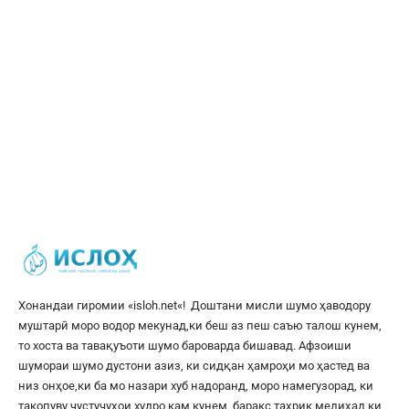
Хонандаи гиромии «
isloh.net
«! Доштани мисли шумо ҳаводору
муштарӣ моро водор мекунад,ки беш аз пеш саъю талош кунем,
то хоста ва тавақуъоти шумо бароварда бишавад. Афзоиши
шумораи шумо дустони азиз, ки сидқан ҳамроҳи мо ҳастед ва
низ онҳое,ки ба мо назари хуб надоранд, моро намегузорад, ки
такопуву ҷустуҷуҳои худро кам кунем, баракс таҳрик медиҳад,ки