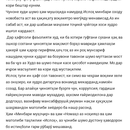
кори бештар кунем.
Чуноне худи шумо ҳам мушоҳида намудед Ислоҳ минбари озоду
новобаста аст ва ҳақиқату воқеиятро мегӯяду менависад.Аз ин
сабаб аст, ки дар шабакаи маҷозии тоҷикӣ ҷойгоҳи хоси худро
ишғол кардааст.
Дар ҳафтсоли фаъолияти худ, ки ба хотири гуфтани сухани ҳақ ва
ошкор сохтани ҷиноятҳои мақомот борҳо мавриди ҳамлаҳои
ҳакерӣ ҳам қарор гирифтем,ҳеҷ гоҳ аз ин роҳ мунсариф
нашудем,чунки қудрат ва бозувони тавонои шумо муттакои мост
ва ба ҷуз аз Худо ва шумо пеши касе ҳисобот намедиҳем. Мо дар
иҷрои масъулият ва кори худ мустақилем.
Ислоҳ тули ин ҳафт сол тавонист, ки симо ва чеҳраи воқеии хеле
аз онҳоеро, ки худро дигаргуна вонамуд мекарданд,намоён
созад. Бар алайҳи ҷиноятҳои бузрге чун, коррупсия, гардиши
ғайриқонунии маводи мухаддир, аҳкоми ғайриодилона дар
додгоҳҳо, вазифаву мансабфурушӣ,умуман нақзи ҳуқуқҳои
шаҳрвандон матолиби зиёдеро ба нашр расонд.
Ҳам «Минбари муҳоҷир» ва ҳам «Номаҳо аз ноҳияҳо ва ҳам
матолиби таҳлилии «Ислоҳ», аз ҷониби шумо дустону ҳаводорон
бо истиқболи гарм рӯбарӯ мешаванд.