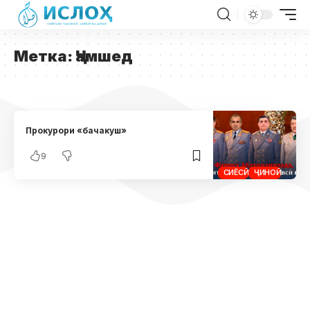
Метка:
Ҷамшед
Прокурори «бачакуш»
9
СИЁСӢ
ҶИНОӢ