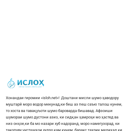
Хонандаи гиромии «
isloh.net
«! Доштани мисли шумо ҳаводору
муштарӣ моро водор мекунад,ки беш аз пеш саъю талош кунем,
то хоста ва тавақуъоти шумо бароварда бишавад. Афзоиши
шумораи шумо дустони азиз, ки сидқан ҳамроҳи мо ҳастед ва
низ онҳое,ки ба мо назари хуб надоранд, моро намегузорад, ки
такопуву ҷустуҷуҳои худро кам кунем, баракс таҳрик медиҳад,ки