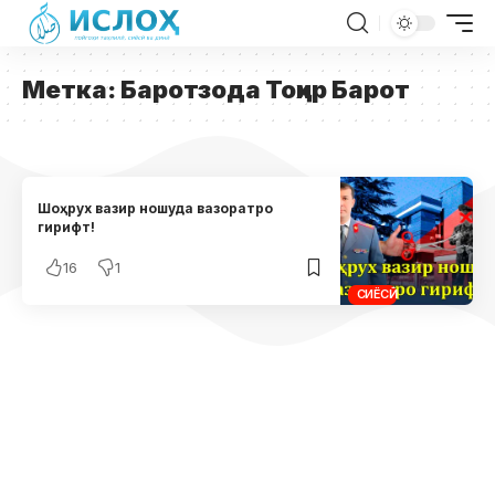
Метка:
Баротзода Тоҳир Барот
Шоҳрух вазир ношуда вазоратро
гирифт!
16
1
СИЁСӢ