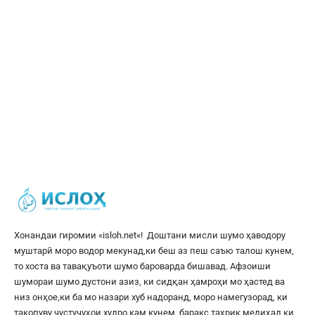
Хонандаи гиромии «
isloh.net
«! Доштани мисли шумо ҳаводору
муштарӣ моро водор мекунад,ки беш аз пеш саъю талош кунем,
то хоста ва тавақуъоти шумо бароварда бишавад. Афзоиши
шумораи шумо дустони азиз, ки сидқан ҳамроҳи мо ҳастед ва
низ онҳое,ки ба мо назари хуб надоранд, моро намегузорад, ки
такопуву ҷустуҷуҳои худро кам кунем, баракс таҳрик медиҳад,ки