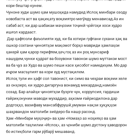
кори бештар кунем.
Чуноне худи шумо ҳам мушоҳида намудед Ислоҳ минбари озоду
новобаста аст ва ҳақиқату воқеиятро мегӯяду менависад.Аз ин
сабаб аст, ки дар шабакаи маҷозии тоҷикӣ ҷойгоҳи хоси худро
ишғол кардааст.
Дар ҳафтсоли фаъолияти худ, ки ба хотири гуфтани сухани ҳақ ва
ошкор сохтани ҷиноятҳои мақомот борҳо мавриди ҳамлаҳои
ҳакерӣ ҳам қарор гирифтем,ҳеҷ гоҳ аз ин роҳ мунсариф
нашудем,чунки қудрат ва бозувони тавонои шумо муттакои мост
ва ба ҷуз аз Худо ва шумо пеши касе ҳисобот намедиҳем. Мо дар
иҷрои масъулият ва кори худ мустақилем.
Ислоҳ тули ин ҳафт сол тавонист, ки симо ва чеҳраи воқеии хеле
аз онҳоеро, ки худро дигаргуна вонамуд мекарданд,намоён
созад. Бар алайҳи ҷиноятҳои бузрге чун, коррупсия, гардиши
ғайриқонунии маводи мухаддир, аҳкоми ғайриодилона дар
додгоҳҳо, вазифаву мансабфурушӣ,умуман нақзи ҳуқуқҳои
шаҳрвандон матолиби зиёдеро ба нашр расонд.
Ҳам «Минбари муҳоҷир» ва ҳам «Номаҳо аз ноҳияҳо ва ҳам
матолиби таҳлилии «Ислоҳ», аз ҷониби шумо дустону ҳаводорон
бо истиқболи гарм рӯбарӯ мешаванд.