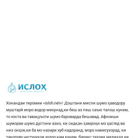
Хонандаи гиромии «
isloh.net
«! Доштани мисли шумо ҳаводору
муштарӣ моро водор мекунад,ки беш аз пеш саъю талош кунем,
то хоста ва тавақуъоти шумо бароварда бишавад. Афзоиши
шумораи шумо дустони азиз, ки сидқан ҳамроҳи мо ҳастед ва
низ онҳое,ки ба мо назари хуб надоранд, моро намегузорад, ки
такопуву ҷустуҷуҳои худро кам кунем, баракс таҳрик медиҳад,ки