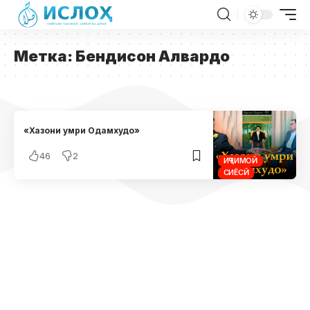
Метка:
Бендисон Алвардо
«Хазони умри Одамхудо»
46
2
ИҶТИМОӢ
СИЁСӢ