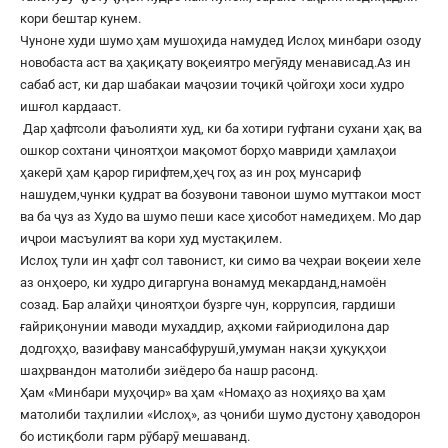
кори бештар кунем.
Чуноне худи шумо ҳам мушоҳида намудед Ислоҳ минбари озоду
новобаста аст ва ҳақиқату воқеиятро мегӯяду менависад.Аз ин
сабаб аст, ки дар шабакаи маҷозии тоҷикӣ ҷойгоҳи хоси худро
ишғол кардааст.
Дар ҳафтсоли фаъолияти худ, ки ба хотири гуфтани сухани ҳақ ва
ошкор сохтани ҷиноятҳои мақомот борҳо мавриди ҳамлаҳои
ҳакерӣ ҳам қарор гирифтем,ҳеҷ гоҳ аз ин роҳ мунсариф
нашудем,чунки қудрат ва бозувони тавонои шумо муттакои мост
ва ба ҷуз аз Худо ва шумо пеши касе ҳисобот намедиҳем. Мо дар
иҷрои масъулият ва кори худ мустақилем.
Ислоҳ тули ин ҳафт сол тавонист, ки симо ва чеҳраи воқеии хеле
аз онҳоеро, ки худро дигаргуна вонамуд мекарданд,намоён
созад. Бар алайҳи ҷиноятҳои бузрге чун, коррупсия, гардиши
ғайриқонунии маводи мухаддир, аҳкоми ғайриодилона дар
додгоҳҳо, вазифаву мансабфурушӣ,умуман нақзи ҳуқуқҳои
шаҳрвандон матолиби зиёдеро ба нашр расонд.
Ҳам «Минбари муҳоҷир» ва ҳам «Номаҳо аз ноҳияҳо ва ҳам
матолиби таҳлилии «Ислоҳ», аз ҷониби шумо дустону ҳаводорон
бо истиқболи гарм рӯбарӯ мешаванд.